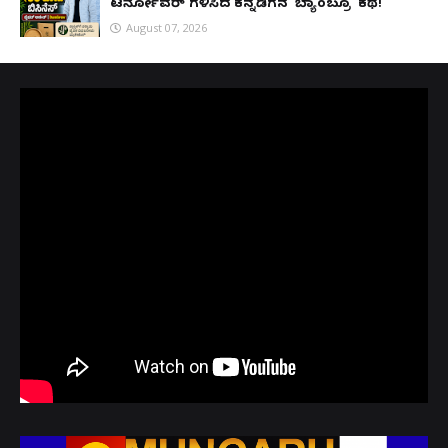
ಟರ್ನೋವರ್ ಗಳಿಸಿದ ಕನ್ನಡಿಗನ 'ಬ್ಯಾಂಬ್ರೂ' ಕಥೆ!
August 07, 2026