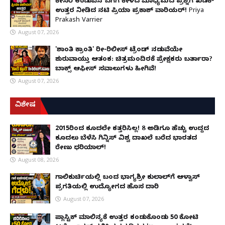
ಕೇಸರಿ ಉಡುಪಿನ ಬಗೆಗೆ ಕೇಳಿದ ಮಾಧ್ಯಮದ ಪ್ರಶ್ನೆಗೆ ಖಡಕ್
ಉತ್ತರ ನೀಡಿದ ನಟಿ ಪ್ರಿಯಾ ಪ್ರಕಾಶ್ ವಾರಿಯರ್! Priya
Prakash Varrier
August 07, 2026
'ಶಾಂತಿ ಕ್ರಾಂತಿ' ರೀ-ರಿಲೀಸ್ ಟ್ರೆಂಡ್ ನಡುವೆಯೇ
ಶುರುವಾಯ್ತು ಆತಂಕ: ಚಿತ್ರಮಂದಿರಕ್ಕೆ ಪ್ರೇಕ್ಷಕರು ಬರ್ತಾರಾ?
ಬಾಕ್ಸ್ ಆಫೀಸ್ ಸವಾಲುಗಳು ಹೀಗಿವೆ!
August 07, 2026
ವಿಶೇಷ
2015ರಿಂದ ಕೂದಲೇ ಕತ್ತರಿಸಿಲ್ಲ! 8 ಅಡಿಗೂ ಹೆಚ್ಚು ಉದ್ದದ
ಕೂದಲು ಬೆಳೆಸಿ ಗಿನ್ನಿಸ್ ವಿಶ್ವ ದಾಖಲೆ ಬರೆದ ಭಾರತದ
ರೇಣು ಧರಿಯಾಲ್!
August 08, 2026
ಗಾಲಿಕುರ್ಚಿಯಲ್ಲಿ ಬಂದ ಭಾಗ್ಯಶ್ರೀ ಕುಲಾಲ್‌ಗೆ ಆಳ್ವಾಸ್
ಪ್ರಗತಿಯಲ್ಲಿ ಉದ್ಯೋಗದ ಹೊಸ ದಾರಿ
August 07, 2026
ಪ್ಲಾಸ್ಟಿಕ್ ಮಾಲಿನ್ಯಕ್ಕೆ ಉತ್ತರ ಕಂಡುಕೊಂಡು ₹50 ಕೋಟಿ