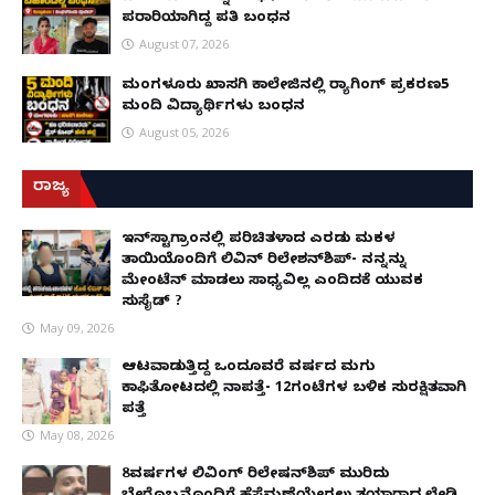
ಪರಾರಿಯಾಗಿದ್ದ ಪತಿ ಬಂಧನ
August 07, 2026
ಮಂಗಳೂರು ಖಾಸಗಿ ಕಾಲೇಜಿನಲ್ಲಿ ರ‌್ಯಾಗಿಂಗ್ ಪ್ರಕರಣ5
ಮಂದಿ ವಿದ್ಯಾರ್ಥಿಗಳು ಬಂಧನ
August 05, 2026
ರಾಜ್ಯ
ಇನ್​ಸ್ಟಾಗ್ರಾಂನಲ್ಲಿ ಪರಿಚಿತಳಾದ ಎರಡು ಮಕ್ಕಳ
ತಾಯಿಯೊಂದಿಗೆ ಲಿವಿನ್ ರಿಲೇಶನ್​ಶಿಪ್- ನನ್ನನ್ನು
ಮೇಂಟೆನ್ ಮಾಡಲು ಸಾಧ್ಯವಿಲ್ಲ ಎಂದಿದಕ್ಕೆ ಯುವಕ
ಸುಸೈಡ್ ?
May 09, 2026
ಆಟವಾಡುತ್ತಿದ್ದ ಒಂದೂವರೆ ವರ್ಷದ ಮಗು
ಕಾಫಿತೋಟದಲ್ಲಿ ನಾಪತ್ತೆ- 12ಗಂಟೆಗಳ ಬಳಿಕ ಸುರಕ್ಷಿತವಾಗಿ
ಪತ್ತೆ
May 08, 2026
8ವರ್ಷಗಳ ಲಿವಿಂಗ್‌ ರಿಲೇಷನ್‌ಶಿಪ್ ಮುರಿದು