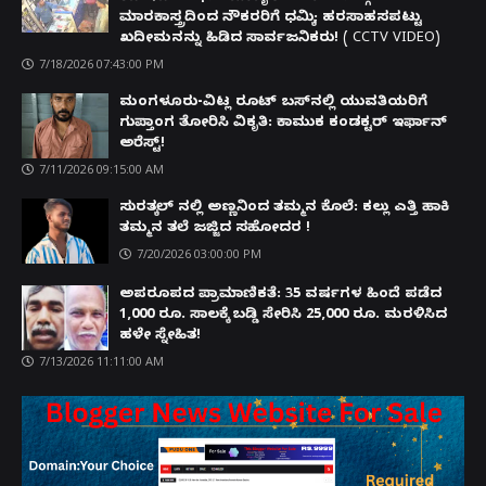
ಮಾರಕಾಸ್ತ್ರದಿಂದ ನೌಕರರಿಗೆ ಧಮ್ಕಿ; ಹರಸಾಹಸಪಟ್ಟು
ಖದೀಮನನ್ನು ಹಿಡಿದ ಸಾರ್ವಜನಿಕರು! ( CCTV VIDEO)
7/18/2026 07:43:00 PM
ಮಂಗಳೂರು-ವಿಟ್ಲ ರೂಟ್ ಬಸ್‌ನಲ್ಲಿ ಯುವತಿಯರಿಗೆ
ಗುಪ್ತಾಂಗ ತೋರಿಸಿ ವಿಕೃತಿ: ಕಾಮುಕ ಕಂಡಕ್ಟರ್ ಇರ್ಫಾನ್
ಅರೆಸ್ಟ್!
7/11/2026 09:15:00 AM
ಸುರತ್ಕಲ್ ನಲ್ಲಿ ಅಣ್ಣನಿಂದ ತಮ್ಮನ ಕೊಲೆ: ಕಲ್ಲು ಎತ್ತಿ ಹಾಕಿ
ತಮ್ಮನ ತಲೆ ಜಜ್ಜಿದ ಸಹೋದರ !
7/20/2026 03:00:00 PM
ಅಪರೂಪದ ಪ್ರಾಮಾಣಿಕತೆ: 35 ವರ್ಷಗಳ ಹಿಂದೆ ಪಡೆದ
1,000 ರೂ. ಸಾಲಕ್ಕೆ ಬಡ್ಡಿ ಸೇರಿಸಿ 25,000 ರೂ. ಮರಳಿಸಿದ
ಹಳೇ ಸ್ನೇಹಿತ!
7/13/2026 11:11:00 AM