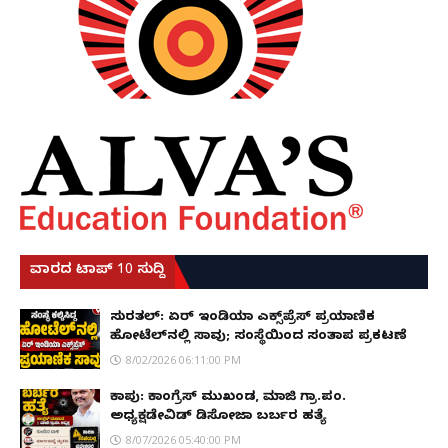
ವಾರದ ಟಾಪ್ 10 ಸುದ್ದಿ
ಸುರತ್ಕಲ್: ಏರ್ ಇಂಡಿಯಾ ಎಕ್ಸ್‌ಪ್ರೆಸ್ ಪ್ರಯಾಣಿಕ
ಹೋಟೆಲ್‌ನಲ್ಲಿ ಸಾವು; ಸಂಸ್ಥೆಯಿಂದ ಸಂತಾಪ ಪ್ರಕಟಣೆ
8/02/2026 06:11:00 PM
ಕಾಪು: ಕಾಂಗ್ರೆಸ್ ಮುಖಂಡ, ಮಾಜಿ ಗ್ರಾ.ಪಂ.
ಅಧ್ಯಕ್ಷಡೇವಿಡ್ ಡಿಸೋಜಾ ಬರ್ಬರ ಹತ್ಯೆ
8/07/2026 05:40:00 PM