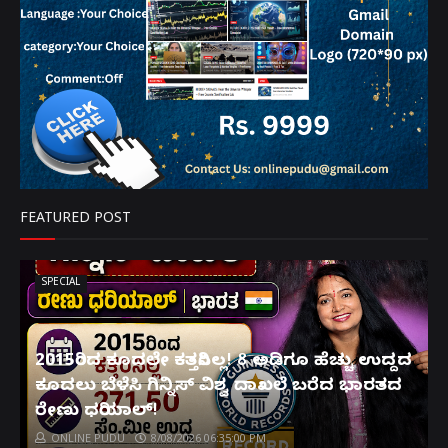
FEATURED POST
SPECIAL
2015ರಿಂದ ಕೂದಲೇ ಕತ್ತರಿಸಿಲ್ಲ! 8 ಅಡಿಗೂ ಹೆಚ್ಚು ಉದ್ದದ
ಕೂದಲು ಬೆಳೆಸಿ ಗಿನ್ನಿಸ್ ವಿಶ್ವ ದಾಖಲೆ ಬರೆದ ಭಾರತದ
ರೇಣು ಧರಿಯಾಲ್!
ONLINE PUDU
8/08/2026 06:35:00 PM