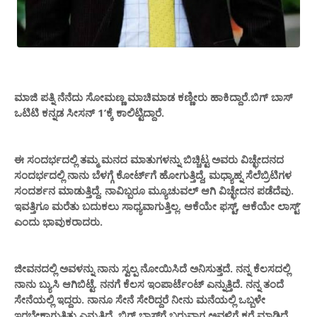
ಮಾಜಿ ಪತ್ನಿ ನೆನೆದು ಸೋಮಣ್ಣ ಮಾಚಿಮಾಡ ಕಣ್ಣೀರು ಹಾಕಿದ್ದಾರೆ.ಬಿಗ್ ಬಾಸ್
ಒಟಿಟಿ ಕನ್ನಡ ಸೀಸನ್​ 1’ಕ್ಕೆ ಕಾಲಿಟ್ಟಿದ್ದಾರೆ.
ಈ ಸಂದರ್ಭದಲ್ಲಿ ತಮ್ಮ ಮನದ ಮಾತುಗಳನ್ನು ಬಿಚ್ಚಿಟ್ಟ ಅವರು ವಿಚ್ಛೇದನದ
ಸಂದರ್ಭದಲ್ಲಿ ನಾನು ಬೆಳಗ್ಗೆ ಕೋರ್ಟ್​​ಗೆ ಹೋಗುತ್ತಿದ್ದೆ, ಮಧ್ಯಾಹ್ನ ಸೆಲೆಬ್ರಿಟಿಗಳ
ಸಂದರ್ಶನ ಮಾಡುತ್ತಿದ್ದೆ. ನಾವಿಬ್ಬರೂ ಮ್ಯೂಚುವಲ್​ ಆಗಿ ವಿಚ್ಛೇದನ ಪಡೆದೆವು.
ಇವತ್ತಿಗೂ ಮರೆತು ಬದುಕಲು ಸಾಧ್ಯವಾಗುತ್ತಿಲ್ಲ. ಆಕೆಯೇ ಫಸ್ಟ್, ಆಕೆಯೇ ಲಾಸ್ಟ್​’
ಎಂದು ಭಾವುಕರಾದರು.
ಜೀವನದಲ್ಲಿ ಅವಳನ್ನು ನಾನು ಸ್ವಲ್ಪ ನೋಯಿಸಿದೆ ಅನಿಸುತ್ತದೆ. ನನ್ನ ಕೆಲಸದಲ್ಲಿ
ನಾನು ಬ್ಯುಸಿ ಆಗಿಬಿಟ್ಟೆ. ನನಗೆ ಕೆಲಸ ಇಂಪಾರ್ಟೆಂಟ್ ಎನ್ನುತ್ತಿದೆ. ನನ್ನ ತಂದೆ
ಸೇನೆಯಲ್ಲಿ ಇದ್ದರು. ನಾನೂ ಸೇನೆ ಸೇರಿದ್ದರೆ ನೀನು ಮನೆಯಲ್ಲಿ ಒಬ್ಬಳೇ
ಇರಬೇಕಾಗುತ್ತಿತ್ತು ಎನ್ನುತ್ತಿದೆ. ಬಿಗ್ ಬಾಸ್​ಗೆ ಬರುವಾಗ ಅವಳಿಗೆ ಕರೆ ಮಾಡಿದೆ.