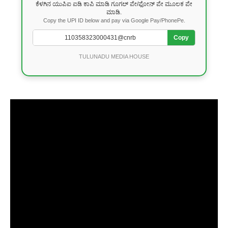
ಕೆಳಗಿನ ಯುಪಿಐ ಐಡಿ ಕಾಪಿ ಮಾಡಿ ಗೂಗಲ್ ಪೇ/ಫೋನ್ ಪೇ ಮೂಲಕ ಪೇ
ಮಾಡಿ.
Copy the UPI ID below and pay via Google Pay/PhonePe.
Copy
TULUNADU MEDIA HOUSE