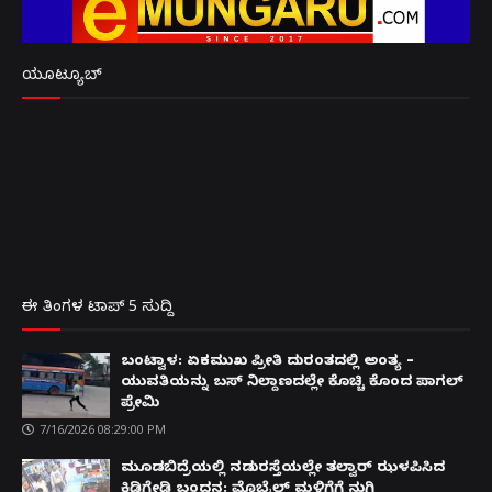
ಯೂಟ್ಯೂಬ್
ಈ ತಿಂಗಳ ಟಾಪ್ 5 ಸುದ್ದಿ
ಬಂಟ್ವಾಳ: ಏಕಮುಖ ಪ್ರೀತಿ ದುರಂತದಲ್ಲಿ ಅಂತ್ಯ –
ಯುವತಿಯನ್ನು ಬಸ್ ನಿಲ್ದಾಣದಲ್ಲೇ ಕೊಚ್ಚಿ ಕೊಂದ ಪಾಗಲ್
ಪ್ರೇಮಿ
7/16/2026 08:29:00 PM
ಮೂಡಬಿದ್ರೆಯಲ್ಲಿ ನಡುರಸ್ತೆಯಲ್ಲೇ ತಲ್ವಾರ್ ಝಳಪಿಸಿದ
ಕಿಡಿಗೇಡಿ ಬಂಧನ: ಮೊಬೈಲ್ ಮಳಿಗೆಗೆ ನುಗ್ಗಿ