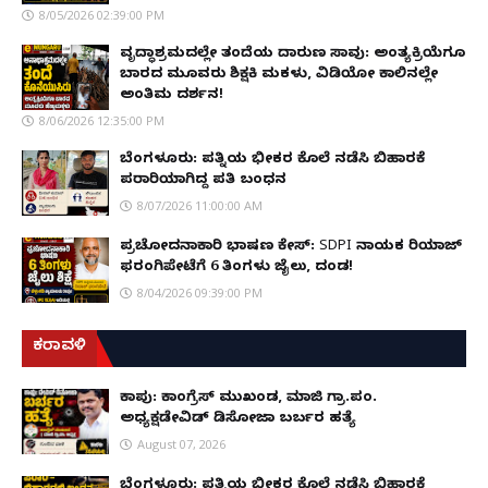
8/05/2026 02:39:00 PM
ವೃದ್ಧಾಶ್ರಮದಲ್ಲೇ ತಂದೆಯ ದಾರುಣ ಸಾವು: ಅಂತ್ಯಕ್ರಿಯೆಗೂ
ಬಾರದ ಮೂವರು ಶಿಕ್ಷಕಿ ಮಕಳು, ವಿಡಿಯೋ ಕಾಲಿನಲ್ಲೇ
ಅಂತಿಮ ದರ್ಶನ!
8/06/2026 12:35:00 PM
ಬೆಂಗಳೂರು: ಪತ್ನಿಯ ಭೀಕರ ಕೊಲೆ ನಡೆಸಿ ಬಿಹಾರಕ್ಕೆ
ಪರಾರಿಯಾಗಿದ್ದ ಪತಿ ಬಂಧನ
8/07/2026 11:00:00 AM
ಪ್ರಚೋದನಾಕಾರಿ ಭಾಷಣ ಕೇಸ್: SDPI ನಾಯಕ ರಿಯಾಜ್
ಫರಂಗಿಪೇಟೆಗೆ 6 ತಿಂಗಳು ಜೈಲು, ದಂಡ!
8/04/2026 09:39:00 PM
ಕರಾವಳಿ
ಕಾಪು: ಕಾಂಗ್ರೆಸ್ ಮುಖಂಡ, ಮಾಜಿ ಗ್ರಾ.ಪಂ.
ಅಧ್ಯಕ್ಷಡೇವಿಡ್ ಡಿಸೋಜಾ ಬರ್ಬರ ಹತ್ಯೆ
August 07, 2026
ಬೆಂಗಳೂರು: ಪತ್ನಿಯ ಭೀಕರ ಕೊಲೆ ನಡೆಸಿ ಬಿಹಾರಕ್ಕೆ