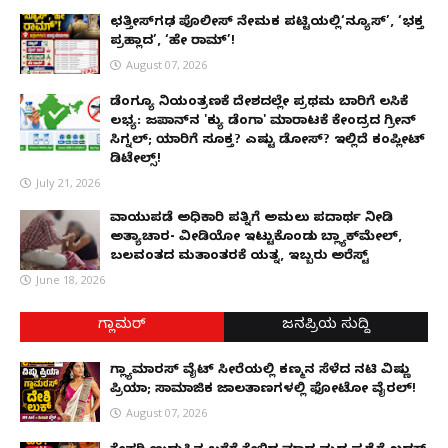
ಛತ್ತೀಸ್‌ಗಢ ಪೊಲೀಸ್ ನೇಮಕ ಪಟ್ಟಿಯಲ್ಲಿ‘ನ್ಯೂಸ್’, ‘ಭಕ್ತ
ಪ್ರಹ್ಲಾದ’, ‘ಹೇ ರಾಮ್’!
August 07, 2026
ಡೆಂಗ್ಯೂ ನಿಯಂತ್ರಣಕ್ಕೆ ದೇಶದಲ್ಲೇ ಪ್ರಥಮ ಬಾರಿಗೆ ಲಸಿಕೆ
ಲಭ್ಯ: ಜಪಾನ್‌ನ 'ಕ್ಯು ಡೆಂಗಾ' ಮಾರಾಟಕ್ಕೆ ಕೇಂದ್ರದ ಗ್ರೀನ್
ಸಿಗ್ನಲ್; ಯಾರಿಗೆ ಸೂಕ್ತ? ಎಷ್ಟು ಡೋಸ್? ಇಲ್ಲಿದೆ ಕಂಪ್ಲೀಟ್
ಡಿಟೇಲ್ಸ್!
July 21, 2026
ವಾಯುಪಡೆ ಅಧಿಕಾರಿ ಪತ್ನಿಗೆ ಅಮಲು ಪದಾರ್ಥ ನೀಡಿ
ಅತ್ಯಾಚಾರ- ವೀಡಿಯೋ ಇಟ್ಟುಕೊಂಡು ಬ್ಲ್ಯಾಕ್‌ಮೇಲ್,
ಬಲವಂತದ ಮತಾಂತರಕ್ಕೆ ಯತ್ನ, ಇಬ್ಬರು ಅರೆಸ್ಟ್
June 18, 2026
ಗ್ಲಾಮರ್
ಜನಪ್ರಿಯ ಸುದ್ದಿ
ಗ್ಲ್ಯಾಮಾರಸ್ ವೈಟ್‌ ಸೀರೆಯಲ್ಲಿ ಕಣ್ಮನ ಸೆಳೆದ ನಟಿ ವಿಷ್ಣು
ಪ್ರಿಯಾ; ಸಾಮಾಜಿಕ ಜಾಲತಾಣಗಳಲ್ಲಿ ಫೋಟೋ ವೈರಲ್!
August 07, 2026