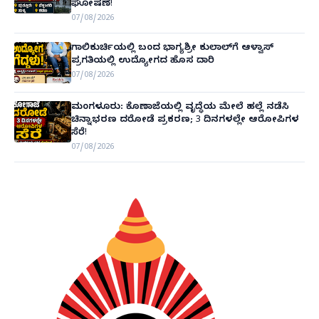
ಘೋಷಣೆ!
07/08/2026
ಗಾಲಿಕುರ್ಚಿಯಲ್ಲಿ ಬಂದ ಭಾಗ್ಯಶ್ರೀ ಕುಲಾಲ್‌ಗೆ ಆಳ್ವಾಸ್
ಪ್ರಗತಿಯಲ್ಲಿ ಉದ್ಯೋಗದ ಹೊಸ ದಾರಿ
07/08/2026
ಮಂಗಳೂರು: ಕೊಣಾಜೆಯಲ್ಲಿ ವೃದ್ಧೆಯ ಮೇಲೆ ಹಲ್ಲೆ ನಡೆಸಿ
ಚಿನ್ನಾಭರಣ ದರೋಡೆ ಪ್ರಕರಣ; 3 ದಿನಗಳಲ್ಲೇ ಆರೋಪಿಗಳ
ಸೆರೆ!
07/08/2026