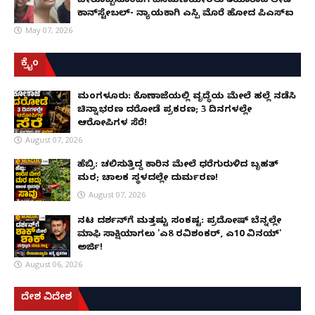
ಬೇರೊಬ್ಬನೊಂದಿಗೆ ಹೆಸೆಮಣೆಯೇರಲು ತಯಾರಾದ ಲೇಡಿ
ಕಾನ್‌ಸ್ಟೇಬಲ್- ನ್ಯಾಯಕ್ಕಾಗಿ ಎಸ್ಪಿ ಮೊರೆ ಹೋದ ಪಿಎಸ್ಐ
May 07, 2026
ಕ್ರೈಂ
ಮಂಗಳೂರು: ಕೊಣಾಜೆಯಲ್ಲಿ ವೃದ್ಧೆಯ ಮೇಲೆ ಹಲ್ಲೆ ನಡೆಸಿ
ಚಿನ್ನಾಭರಣ ದರೋಡೆ ಪ್ರಕರಣ; 3 ದಿನಗಳಲ್ಲೇ
ಆರೋಪಿಗಳ ಸೆರೆ!
August 07, 2026
ಹೆಬ್ರಿ: ಚಲಿಸುತ್ತಿದ್ದ ಕಾರಿನ ಮೇಲೆ ಧರೆಗುರುಳಿದ ಬೃಹತ್
ಮರ; ಚಾಲಕ ಸ್ಥಳದಲ್ಲೇ ದುರ್ಮರಣ!
August 07, 2026
ನಟ ದರ್ಶನ್‌ಗೆ ಮತ್ತಷ್ಟು ಸಂಕಷ್ಟ: ಪ್ರದೋಷ್ ಬೆನ್ನಲ್ಲೇ
ಮಾಫಿ ಸಾಕ್ಷಿಯಾಗಲು 'ಎ8 ರವಿಶಂಕರ್, ಎ10 ವಿನಯ್'
ಅರ್ಜಿ!
August 06, 2026
ದೇಶ ವಿದೇಶ