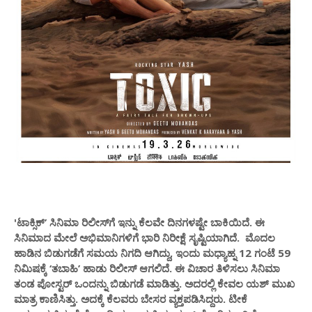
'ಟಾಕ್ಸಿಕ್’ ಸಿನಿಮಾ ರಿಲೀಸ್‌ಗೆ ಇನ್ನು ಕೆಲವೇ ದಿನಗಳಷ್ಟೇ ಬಾಕಿಯಿದೆ. ಈ
ಸಿನಿಮಾದ ಮೇಲೆ ಅಭಿಮಾನಿಗಳಿಗೆ ಭಾರಿ ನಿರೀಕ್ಷೆ ಸೃಷ್ಟಿಯಾಗಿದೆ. ಮೊದಲ
ಹಾಡಿನ ಬಿಡುಗಡೆಗೆ ಸಮಯ ನಿಗದಿ ಆಗಿದ್ದು, ಇಂದು ಮಧ್ಯಾಹ್ನ 12 ಗಂಟೆ 59
ನಿಮಿಷಕ್ಕೆ ‘ತಬಾಹಿ’ ಹಾಡು ರಿಲೀಸ್ ಆಗಲಿದೆ. ಈ ವಿಚಾರ ತಿಳಿಸಲು ಸಿನಿಮಾ
ತಂಡ ಪೋಸ್ಟರ್ ಒಂದನ್ನು ಬಿಡುಗಡೆ ಮಾಡಿತ್ತು. ಅದರಲ್ಲಿ ಕೇವಲ ಯಶ್ ಮುಖ
ಮಾತ್ರ ಕಾಣಿಸಿತ್ತು. ಅದಕ್ಕೆ ಕೆಲವರು ಬೇಸರ ವ್ಯಕ್ತಪಡಿಸಿದ್ದರು. ಟೀಕೆ