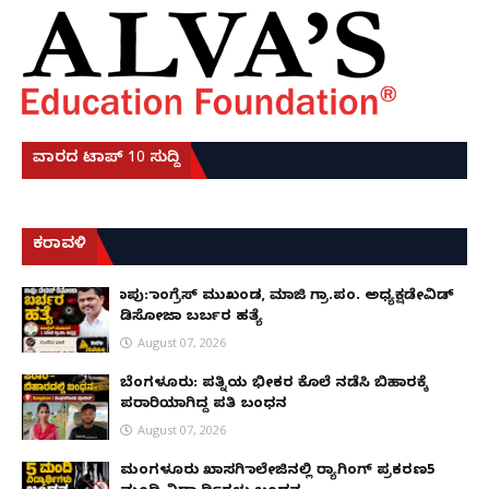
ವಾರದ ಟಾಪ್ 10 ಸುದ್ದಿ
ಕರಾವಳಿ
ಕಾಪು: ಕಾಂಗ್ರೆಸ್ ಮುಖಂಡ, ಮಾಜಿ ಗ್ರಾ.ಪಂ. ಅಧ್ಯಕ್ಷಡೇವಿಡ್
ಡಿಸೋಜಾ ಬರ್ಬರ ಹತ್ಯೆ
August 07, 2026
ಬೆಂಗಳೂರು: ಪತ್ನಿಯ ಭೀಕರ ಕೊಲೆ ನಡೆಸಿ ಬಿಹಾರಕ್ಕೆ
ಪರಾರಿಯಾಗಿದ್ದ ಪತಿ ಬಂಧನ
August 07, 2026
ಮಂಗಳೂರು ಖಾಸಗಿ ಕಾಲೇಜಿನಲ್ಲಿ ರ‌್ಯಾಗಿಂಗ್ ಪ್ರಕರಣ5