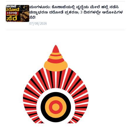
ಮಂಗಳೂರು: ಕೊಣಾಜೆಯಲ್ಲಿ ವೃದ್ಧೆಯ ಮೇಲೆ ಹಲ್ಲೆ ನಡೆಸಿ
ಚಿನ್ನಾಭರಣ ದರೋಡೆ ಪ್ರಕರಣ; 3 ದಿನಗಳಲ್ಲೇ ಆರೋಪಿಗಳ
ಸೆರೆ!
07/08/2026