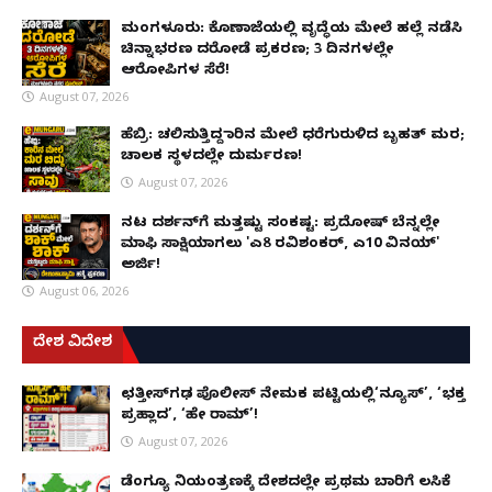
ಮಂಗಳೂರು: ಕೊಣಾಜೆಯಲ್ಲಿ ವೃದ್ಧೆಯ ಮೇಲೆ ಹಲ್ಲೆ ನಡೆಸಿ
ಚಿನ್ನಾಭರಣ ದರೋಡೆ ಪ್ರಕರಣ; 3 ದಿನಗಳಲ್ಲೇ
ಆರೋಪಿಗಳ ಸೆರೆ!
August 07, 2026
ಹೆಬ್ರಿ: ಚಲಿಸುತ್ತಿದ್ದ ಕಾರಿನ ಮೇಲೆ ಧರೆಗುರುಳಿದ ಬೃಹತ್ ಮರ;
ಚಾಲಕ ಸ್ಥಳದಲ್ಲೇ ದುರ್ಮರಣ!
August 07, 2026
ನಟ ದರ್ಶನ್‌ಗೆ ಮತ್ತಷ್ಟು ಸಂಕಷ್ಟ: ಪ್ರದೋಷ್ ಬೆನ್ನಲ್ಲೇ
ಮಾಫಿ ಸಾಕ್ಷಿಯಾಗಲು 'ಎ8 ರವಿಶಂಕರ್, ಎ10 ವಿನಯ್'
ಅರ್ಜಿ!
August 06, 2026
ದೇಶ ವಿದೇಶ
ಛತ್ತೀಸ್‌ಗಢ ಪೊಲೀಸ್ ನೇಮಕ ಪಟ್ಟಿಯಲ್ಲಿ‘ನ್ಯೂಸ್’, ‘ಭಕ್ತ
ಪ್ರಹ್ಲಾದ’, ‘ಹೇ ರಾಮ್’!
August 07, 2026
ಡೆಂಗ್ಯೂ ನಿಯಂತ್ರಣಕ್ಕೆ ದೇಶದಲ್ಲೇ ಪ್ರಥಮ ಬಾರಿಗೆ ಲಸಿಕೆ