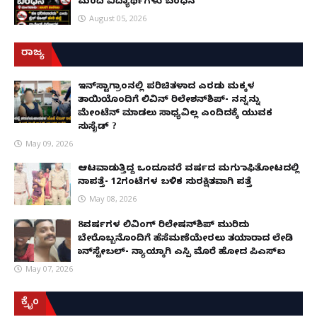
ಮಂದಿ ವಿದ್ಯಾರ್ಥಿಗಳು ಬಂಧನ
August 05, 2026
ರಾಜ್ಯ
ಇನ್​ಸ್ಟಾಗ್ರಾಂನಲ್ಲಿ ಪರಿಚಿತಳಾದ ಎರಡು ಮಕ್ಕಳ
ತಾಯಿಯೊಂದಿಗೆ ಲಿವಿನ್ ರಿಲೇಶನ್​ಶಿಪ್- ನನ್ನನ್ನು
ಮೇಂಟೆನ್ ಮಾಡಲು ಸಾಧ್ಯವಿಲ್ಲ ಎಂದಿದಕ್ಕೆ ಯುವಕ
ಸುಸೈಡ್ ?
May 09, 2026
ಆಟವಾಡುತ್ತಿದ್ದ ಒಂದೂವರೆ ವರ್ಷದ ಮಗು ಕಾಫಿತೋಟದಲ್ಲಿ
ನಾಪತ್ತೆ- 12ಗಂಟೆಗಳ ಬಳಿಕ ಸುರಕ್ಷಿತವಾಗಿ ಪತ್ತೆ
May 08, 2026
8ವರ್ಷಗಳ ಲಿವಿಂಗ್‌ ರಿಲೇಷನ್‌ಶಿಪ್ ಮುರಿದು
ಬೇರೊಬ್ಬನೊಂದಿಗೆ ಹೆಸೆಮಣೆಯೇರಲು ತಯಾರಾದ ಲೇಡಿ
ಕಾನ್‌ಸ್ಟೇಬಲ್- ನ್ಯಾಯಕ್ಕಾಗಿ ಎಸ್ಪಿ ಮೊರೆ ಹೋದ ಪಿಎಸ್ಐ
May 07, 2026
ಕ್ರೈಂ