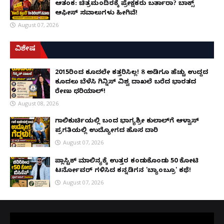
ಆತಂಕ: ಚಿತ್ರಮಂದಿರಕ್ಕೆ ಪ್ರೇಕ್ಷಕರು ಬರ್ತಾರಾ? ಬಾಕ್ಸ್
ಆಫೀಸ್ ಸವಾಲುಗಳು ಹೀಗಿವೆ!
August 07, 2026
ವಿಶೇಷ
2015ರಿಂದ ಕೂದಲೇ ಕತ್ತರಿಸಿಲ್ಲ! 8 ಅಡಿಗೂ ಹೆಚ್ಚು ಉದ್ದದ
ಕೂದಲು ಬೆಳೆಸಿ ಗಿನ್ನಿಸ್ ವಿಶ್ವ ದಾಖಲೆ ಬರೆದ ಭಾರತದ
ರೇಣು ಧರಿಯಾಲ್!
August 08, 2026
ಗಾಲಿಕುರ್ಚಿಯಲ್ಲಿ ಬಂದ ಭಾಗ್ಯಶ್ರೀ ಕುಲಾಲ್‌ಗೆ ಆಳ್ವಾಸ್
ಪ್ರಗತಿಯಲ್ಲಿ ಉದ್ಯೋಗದ ಹೊಸ ದಾರಿ
August 07, 2026
ಪ್ಲಾಸ್ಟಿಕ್ ಮಾಲಿನ್ಯಕ್ಕೆ ಉತ್ತರ ಕಂಡುಕೊಂಡು ₹50 ಕೋಟಿ
ಟರ್ನೋವರ್ ಗಳಿಸಿದ ಕನ್ನಡಿಗನ 'ಬ್ಯಾಂಬ್ರೂ' ಕಥೆ!
August 07, 2026