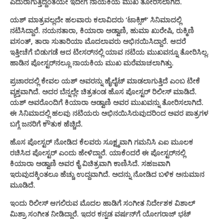
ಎದುರಾಗುತ್ತಿದ್ದಂತೆಯೇ ಇದೀಗ ನಾಯಕಿಯ ಮುಖ ತೋರಿಸಲಾಗಿದೆ.
ಯಶ್ ಮಾತ್ರವಲ್ಲದೇ ಹಲವಾರು ಕಲಾವಿದರು ‘ಟಾಕ್ಸಿಕ್’ ಸಿನಿಮಾದಲ್ಲಿ
ನಟಿಸಿದ್ದಾರೆ. ನಯನತಾರಾ, ಕಿಯಾರಾ ಅಡ್ವಾಣಿ, ಹುಮಾ ಖುರೇಷಿ, ರುಕ್ಮಿಣಿ
ವಸಂತ್, ತಾರಾ ಸುತಾರಿಯಾ ಮೊದಲಾವರು ಅಭಿನಯಿಸಿದ್ದಾರೆ. ಆದರೆ
ಇತ್ತೀಚೆಗೆ ಬಿಡುಗಡೆ ಆದ ಟೀಸರ್​​ನಲ್ಲಿ ಯಾವ ನಟಿಯ ಮುಖವನ್ನೂ ತೋರಿಸಿಲ್ಲ.
ಹಾಡಿನ ಪೋಸ್ಟರ್​ನಲ್ಲೂ ನಾಯಕಿಯ ಮುಖ ಮರೆಮಾಚಲಾಗಿತ್ತು.
ಪ್ರಚಾರದಲ್ಲಿ ಕೇವಲ ಯಶ್ ಅವರನ್ನು ಹೈಲೈಟ್ ಮಾಡಲಾಗುತ್ತಿದೆ ಎಂಬ ಟೀಕೆ
ವ್ಯಕ್ತವಾಗಿದೆ. ಅದರ ಬೆನ್ನಲ್ಲೇ ಚಿತ್ರತಂಡ ಹೊಸ ಪೋಸ್ಟರ್ ರಿಲೀಸ್ ಮಾಡಿದೆ.
ಯಶ್ ಅವರೊಂದಿಗೆ ಕಿಯಾರಾ ಅಡ್ವಾಣಿ ಅವರ ಮುಖವನ್ನು ತೋರಿಸಲಾಗಿದೆ.
ಈ ಸಿನಿಮಾದಲ್ಲಿ ಹಲವು ನಟಿಯರು ಅಭಿನಯಿಸಿರುವುದರಿಂದ ಅವರ ಪಾತ್ರಗಳ
ಬಗ್ಗೆ ಜನರಿಗೆ ಕೌತುಕ ಹೆಚ್ಚಿದೆ.
ಹೊಸ ಪೋಸ್ಟರ್ ನೋಡಿದ ಕೆಲವರು ಸೂಕ್ಷ್ಮವಾಗಿ ಗಮನಿಸಿ ಎಐ ಮೂಲಕ
ರಚಿಸಿದ ಪೋಸ್ಟರ್ ಎಂದು ಹೇಳಿದ್ದಾರೆ. ಯಾಕೆಂದರೆ ಈ ಪೋಸ್ಟರ್​​ನಲ್ಲಿ
ಕಿಯಾರಾ ಅಡ್ವಾಣಿ ಅವರ ಕೈ ವಿಚಿತ್ರವಾಗಿ ಕಾಣಿಸಿದೆ. ಸಹಜವಾಗಿ
ಇರುವುದಕ್ಕಿಂತಲೂ ಹೆಚ್ಚು ಉದ್ದವಾಗಿದೆ. ಅದನ್ನು ನೋಡಿದ ಬಳಿಕ ಅನುಮಾನ
ಮೂಡಿದೆ.
ಇಂದು ರಿಲೀಸ್ ಆಗಲಿರುವ ಮೊದಲ ಹಾಡಿಗೆ ಸಂಗೀತ ನಿರ್ದೇಶಕ ವಿಶಾಲ್
ಮಿಶ್ರಾ ಸಂಗೀತ ನೀಡಿದ್ದಾರೆ. ಇದರ ಕನ್ನಡ ವರ್ಷನ್​​ಗೆ ಯೋಗರಾಜ್ ಭಟ್