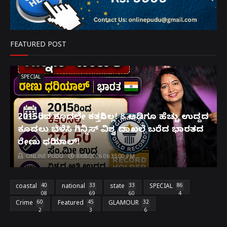
FEATURED POST
SPECIAL
2015ರಿಂದ ಕೂದಲೇ ಕತ್ತರಿಸಿಲ್ಲ! 8 ಅಡಿಗೂ ಹೆಚ್ಚು ಉದ್ದದ
ಕೂದಲು ಬೆಳೆಸಿ ಗಿನ್ನಿಸ್ ವಿಶ್ವ ದಾಖಲೆ ಬರೆದ ಭಾರತದ
ರೇಣು ಧರಿಯಾಲ್!
ONLINE PUDU
8/08/2026 06:35:00 PM
coastal
40
national
33
state
33
SPECIAL
86
08
69
60
4
Crime
60
Featured
45
GLAMOUR
32
2
3
6