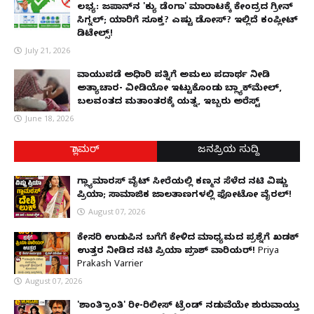
ಲಭ್ಯ: ಜಪಾನ್‌ನ 'ಕ್ಯು ಡೆಂಗಾ' ಮಾರಾಟಕ್ಕೆ ಕೇಂದ್ರದ ಗ್ರೀನ್
ಸಿಗ್ನಲ್; ಯಾರಿಗೆ ಸೂಕ್ತ? ಎಷ್ಟು ಡೋಸ್? ಇಲ್ಲಿದೆ ಕಂಪ್ಲೀಟ್
ಡಿಟೇಲ್ಸ್!
July 21, 2026
ವಾಯುಪಡೆ ಅಧಿಕಾರಿ ಪತ್ನಿಗೆ ಅಮಲು ಪದಾರ್ಥ ನೀಡಿ
ಅತ್ಯಾಚಾರ- ವೀಡಿಯೋ ಇಟ್ಟುಕೊಂಡು ಬ್ಲ್ಯಾಕ್‌ಮೇಲ್,
ಬಲವಂತದ ಮತಾಂತರಕ್ಕೆ ಯತ್ನ, ಇಬ್ಬರು ಅರೆಸ್ಟ್
June 18, 2026
ಗ್ಲಾಮರ್
ಜನಪ್ರಿಯ ಸುದ್ದಿ
ಗ್ಲ್ಯಾಮಾರಸ್ ವೈಟ್‌ ಸೀರೆಯಲ್ಲಿ ಕಣ್ಮನ ಸೆಳೆದ ನಟಿ ವಿಷ್ಣು
ಪ್ರಿಯಾ; ಸಾಮಾಜಿಕ ಜಾಲತಾಣಗಳಲ್ಲಿ ಫೋಟೋ ವೈರಲ್!
August 07, 2026
ಕೇಸರಿ ಉಡುಪಿನ ಬಗೆಗೆ ಕೇಳಿದ ಮಾಧ್ಯಮದ ಪ್ರಶ್ನೆಗೆ ಖಡಕ್
ಉತ್ತರ ನೀಡಿದ ನಟಿ ಪ್ರಿಯಾ ಪ್ರಕಾಶ್ ವಾರಿಯರ್! Priya
Prakash Varrier
August 07, 2026
'ಶಾಂತಿ ಕ್ರಾಂತಿ' ರೀ-ರಿಲೀಸ್ ಟ್ರೆಂಡ್ ನಡುವೆಯೇ ಶುರುವಾಯ್ತು