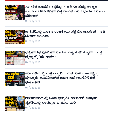
2015ರಿಂದ ಕೂದಲೇ ಕತ್ತರಿಸಿಲ್ಲ! 8 ಅಡಿಗೂ ಹೆಚ್ಚು ಉದ್ದದ
ಕೂದಲು ಬೆಳೆಸಿ ಗಿನ್ನಿಸ್ ವಿಶ್ವ ದಾಖಲೆ ಬರೆದ ಭಾರತದ ರೇಣು
ಧರಿಯಾಲ್!
08/08/2026
ಜನವರಿಯಲ್ಲಿ ನೂತನ ರಾಜಕೀಯ ಪಕ್ಷ ಲೋಕಾರ್ಪಣೆ – ನಟ
ಚೇತನ್ ಅಹಿಂಸಾ
08/08/2026
ಛತ್ತೀಸ್‌ಗಢ ಪೊಲೀಸ್ ನೇಮಕ ಪಟ್ಟಿಯಲ್ಲಿ‘ನ್ಯೂಸ್’, ‘ಭಕ್ತ
ಪ್ರಹ್ಲಾದ’, ‘ಹೇ ರಾಮ್’!
07/08/2026
ಕರಾವಳಿಯಲ್ಲಿ ಮತ್ತೆ ಅಬ್ಬರಿಸಿದ ಮಳೆ: ನಾಳೆ ( ಆಗಷ್ಟ್ 8)
ಪುತ್ತೂರು ಉಪವಿಭಾಗದ ಶಾಲಾ-ಕಾಲೇಜುಗಳಿಗೆ ರಜೆ
ಘೋಷಣೆ!
07/08/2026
ಗಾಲಿಕುರ್ಚಿಯಲ್ಲಿ ಬಂದ ಭಾಗ್ಯಶ್ರೀ ಕುಲಾಲ್‌ಗೆ ಆಳ್ವಾಸ್
ಪ್ರಗತಿಯಲ್ಲಿ ಉದ್ಯೋಗದ ಹೊಸ ದಾರಿ
07/08/2026