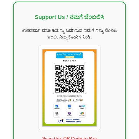
Support Us / ನಮಗೆ ಬೆಂಬಲಿಸಿ
ಉಚಿತವಾಗಿ ಮಾಹಿತಿಯನ್ನು ಒದಗಿಸುವ ನಮಗೆ ನಿಮ್ಮ ಬೆಂಬಲ
ಇರಲಿ. ನಿಮ್ಮ ಕೊಡುಗೆ ನೀಡಿ.
Scan this QR Code to Pay