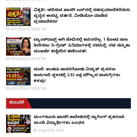
ವಿಕೃತಿ!: ಚಲಿಸುವ ಖಾಸಗಿ ಬಸ್‌ನಲ್ಲಿ ಸಹಪ್ರಯಾಣಿಕರೆದುರು
ವೃದ್ಧನ ಅಸಭ್ಯ ವರ್ತನೆ, ವೀಡಿಯೋ ಮಾಡಿದ
ಪ್ರಯಾಣಿಕರು!
8/01/2026 07:52:00 PM
ಬ್ಯಾಂಕ್‌ರಾಪ್ಟ್‌ ಆಗಿ ಜೇಬಿನಲ್ಲಿ ಕಾಸಿರಲಿಲ್ಲ, ₹1 ಕೋಟಿ ಸಾಲ
ತೀರಿಸಲು 'ಸಿ-ಗ್ರೇಡ್' ಸಿನಿಮಾಗಳಲ್ಲಿ ನಟಿಸಿದ್ದೆ: ನಟಿ ಸುಸ್ಮಿತಾ
ಮುಖರ್ಜಿ ಕಣ್ಣೀರಿನ ಹಣೆಬರಹ!
8/06/2026 01:42:00 PM
ಮುಲ್ಕಿ: ಉಡುಪಿ-ಕಾಸರಗೋಡು ವಿದ್ಯುತ್ ಪ್ರಸರಣ
ಕಾಮಗಾರಿ ಸ್ಥಳದಲ್ಲಿ ₹2.53 ಲಕ್ಷ ಮೌಲ್ಯದ ಸಾಮಗ್ರಿಗಳು
ಕಳವು!
8/01/2026 07:30:00 PM
ಕರಾವಳಿ
ಮಂಗಳೂರು ಖಾಸಗಿ ಕಾಲೇಜಿನಲ್ಲಿ ರ‌್ಯಾಗಿಂಗ್ ಪ್ರಕರಣ5
ಮಂದಿ ವಿದ್ಯಾರ್ಥಿಗಳು ಬಂಧನ
August 05, 2026