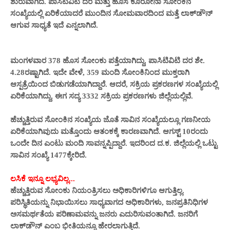
ಶುರುವಾಗಿದೆ. ಪಾಸಿಟಿವಿಟಿ ದರ ಮತ್ತು ಹೊಸ ಕೊರೋನಾ ಸೋಂಕಿನ
ಸಂಖ್ಯೆಯಲ್ಲಿ ಏರಿಕೆಯಾದರೆ ಮುಂದಿನ ಸೋಮವಾರದಿಂದ ಮತ್ತೆ ಲಾಕ್‌ಡೌನ್
ಆಗುವ ಸಾಧ್ಯತೆ ಇದೆ ಎನ್ನಲಾಗಿದೆ.
ಮಂಗಳವಾರ 378 ಹೊಸ ಸೋಂಕು ಪತ್ತೆಯಾಗಿದ್ದು, ಪಾಸಿಟಿವಿಟಿ ದರ ಶೇ.
4.28ರಷ್ಟಾಗಿದೆ. ಇದೇ ವೇಳೆ, 359 ಮಂದಿ ಸೋಂಕಿನಿಂದ ಮುಕ್ತರಾಗಿ
ಆಸ್ಪತ್ರೆಯಿಂದ ಬಿಡುಗಡೆಯಾಗಿದ್ದಾರೆ. ಆದರೆ, ಸಕ್ರಿಯ ಪ್ರಕರಣಗಳ ಸಂಖ್ಯೆಯಲ್ಲಿ
ಏರಿಕೆಯಾಗಿದ್ದು, ಈಗ ಸದ್ಯ 3332 ಸಕ್ರಿಯ ಪ್ರಕರಣಗಳು ಜಿಲ್ಲೆಯಲ್ಲಿವೆ.
ಹೆಚ್ಚುತ್ತಿರುವ ಸೋಂಕಿನ ಸಂಖ್ಯೆಯ ಜೊತೆ ಸಾವಿನ ಸಂಖ್ಯೆಯಲ್ಲೂ ಗಣನೀಯ
ಏರಿಕೆಯಾಗಿವುದು ಮತ್ತೊಂದು ಆತಂಕಕ್ಕೆ ಕಾರಣವಾಗಿದೆ. ಆಗಸ್ಟ್ 10ರಂದು
ಒಂದೇ ದಿನ ಎಂಟು ಮಂದಿ ಸಾವನ್ನಪ್ಪಿದ್ದಾರೆ. ಇದರಿಂದ ದ.ಕ. ಜಿಲ್ಲೆಯಲ್ಲಿ ಒಟ್ಟು
ಸಾವಿನ ಸಂಖ್ಯೆ 1477ಕ್ಕೇರಿದೆ.
ಲಸಿಕೆ ಇನ್ನೂ ಲಭ್ಯವಿಲ್ಲ...
ಹೆಚ್ಚುತ್ತಿರುವ ಸೋಂಕು ನಿಯಂತ್ರಿಸಲು ಅಧಿಕಾರಿಗಳಿಗೂ ಆಗುತ್ತಿಲ್ಲ.
ಪರಿಸ್ಥಿತಿಯನ್ನು ನಿಭಾಯಿಸಲು ಸಾಧ್ಯವಾಗದ ಅಧಿಕಾರಿಗಳು, ಜನಪ್ರತಿನಿಧಿಗಳ
ಅಸಮರ್ಥತೆಯ ಪರಿಣಾಮವನ್ನು ಜನರು ಎದುರಿಸುವಂತಾಗಿದೆ. ಜನರಿಗೆ
ಲಾಕ್‌ಡೌನ್‌ ಎಂಬ ಭೀತಿಯನ್ನೂ ಹೇರಲಾಗುತ್ತಿದೆ.