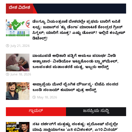
ದೇಶ ವಿದೇಶ
ಡೆಂಗ್ಯೂ ನಿಯಂತ್ರಣಕ್ಕೆ ದೇಶದಲ್ಲೇ ಪ್ರಥಮ ಬಾರಿಗೆ ಲಸಿಕೆ
ಲಭ್ಯ: ಜಪಾನ್‌ನ 'ಕ್ಯು ಡೆಂಗಾ' ಮಾರಾಟಕ್ಕೆ ಕೇಂದ್ರದ ಗ್ರೀನ್
ಸಿಗ್ನಲ್; ಯಾರಿಗೆ ಸೂಕ್ತ? ಎಷ್ಟು ಡೋಸ್? ಇಲ್ಲಿದೆ ಕಂಪ್ಲೀಟ್
ಡಿಟೇಲ್ಸ್!
July 21, 2026
ವಾಯುಪಡೆ ಅಧಿಕಾರಿ ಪತ್ನಿಗೆ ಅಮಲು ಪದಾರ್ಥ ನೀಡಿ
ಅತ್ಯಾಚಾರ- ವೀಡಿಯೋ ಇಟ್ಟುಕೊಂಡು ಬ್ಲ್ಯಾಕ್‌ಮೇಲ್,
ಬಲವಂತದ ಮತಾಂತರಕ್ಕೆ ಯತ್ನ, ಇಬ್ಬರು ಅರೆಸ್ಟ್
June 18, 2026
ಅಪ್ರಾಪ್ತೆಯ ಮೇಲೆ ಲೈಂಗಿಕ ದೌರ್ಜನ್ಯ- ಬಿಜೆಪಿ ಸಂಸದ
ಬಂಡಿ ಸಂಜಯ್ ಕುಮಾರ್ ಪುತ್ರ ಅರೆಸ್ಟ್
May 18, 2026
ಗ್ಲಾಮರ್
ಜನಪ್ರಿಯ ಸುದ್ದಿ
ನಟ ದರ್ಶನ್‌ಗೆ ಮತ್ತಷ್ಟು ಸಂಕಷ್ಟ: ಪ್ರದೋಷ್ ಬೆನ್ನಲ್ಲೇ
ಮಾಫಿ ಸಾಕ್ಷಿಯಾಗಲು 'ಎ8 ರವಿಶಂಕರ್, ಎ10 ವಿನಯ್'