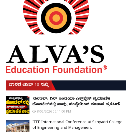
ವಾರದ ಟಾಪ್ 10 ಸುದ್ದಿ
ಸುರತ್ಕಲ್: ಏರ್ ಇಂಡಿಯಾ ಎಕ್ಸ್‌ಪ್ರೆಸ್ ಪ್ರಯಾಣಿಕ
ಹೋಟೆಲ್‌ನಲ್ಲಿ ಸಾವು; ಸಂಸ್ಥೆಯಿಂದ ಸಂತಾಪ ಪ್ರಕಟಣೆ
8/02/2026 06:11:00 PM
IEEE International Conference at Sahyadri College
of Engineering and Management