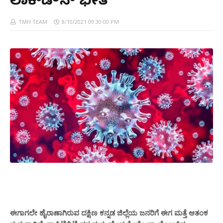
ಲಾಕ್‌ಡೌನ್ ಭೀತಿ
TMH TEAM
8/10/2021 09:30:00 PM
ಈಗಾಗಲೇ ಹೈರಾಣಾಗಿರುವ ದಕ್ಷಿಣ ಕನ್ನಡ ಜಿಲ್ಲೆಯ ಜನರಿಗೆ ಈಗ ಮತ್ತೆ ಆತಂಕ