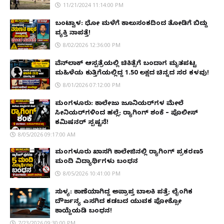
11/21/2024 11:14:00 PM
ಬಂಟ್ವಾಳ: ಧೋ ಮಳೆಗೆ ಕಾಲುಸಂಕದಿಂದ ತೋಡಿಗೆ ಬಿದ್ದು
ವ್ಯಕ್ತಿ ನಾಪತ್ತೆ!
8/02/2026 12:36:00 PM
ವೆನ್‌ಲಾಕ್ ಆಸ್ಪತ್ರೆಯಲ್ಲಿ ಚಿಕಿತ್ಸೆಗೆ ಬಂದಾಗ ಮೃತಪಟ್ಟ
ಮಹಿಳೆಯ ಕುತ್ತಿಗೆಯಲ್ಲಿದ್ದ ₹1.50 ಲಕ್ಷದ ಚಿನ್ನದ ಸರ ಕಳವು!
8/01/2026 07:12:00 PM
ಮಂಗಳೂರು: ಕಾಲೇಜು ಜೂನಿಯರ್‌ಗಳ ಮೇಲೆ
ಸೀನಿಯರ್‌ಗಳಿಂದ ಹಲ್ಲೆ; ರ‌್ಯಾಗಿಂಗ್ ಶಂಕೆ – ಪೊಲೀಸ್
ಕಮಿಷನರ್ ಸ್ಪಷ್ಟನೆ!
8/05/2026 09:17:00 AM
ಮಂಗಳೂರು ಖಾಸಗಿ ಕಾಲೇಜಿನಲ್ಲಿ ರ‌್ಯಾಗಿಂಗ್ ಪ್ರಕರಣ5
ಮಂದಿ ವಿದ್ಯಾರ್ಥಿಗಳು ಬಂಧನ
8/05/2026 10:41:00 PM
ಸುಳ್ಯ: ಕಾಣೆಯಾಗಿದ್ದ ಅಪ್ರಾಪ್ತ ಬಾಲಕಿ ಪತ್ತೆ; ಲೈಂಗಿಕ
ದೌರ್ಜನ್ಯ ಎಸಗಿದ ಕಡಬದ ಯುವಕ ಪೋಕ್ಸೋ
ಕಾಯ್ದೆಯಡಿ ಬಂಧನ!
7/23/2026 09:30:00 PM