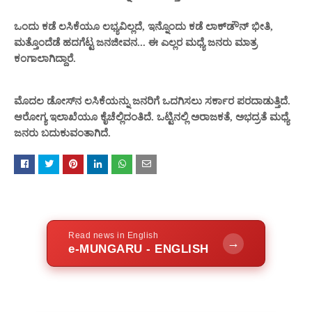
ಒಂದು ಕಡೆ ಲಸಿಕೆಯೂ ಲಭ್ಯವಿಲ್ಲದೆ, ಇನ್ನೊಂದು ಕಡೆ ಲಾಕ್‌ಡೌನ್ ಭೀತಿ,
ಮತ್ತೊಂದೆಡೆ ಹದಗೆಟ್ಟ ಜನಜೀವನ... ಈ ಎಲ್ಲರ ಮಧ್ಯೆ ಜನರು ಮಾತ್ರ
ಕಂಗಾಲಾಗಿದ್ದಾರೆ.
ಮೊದಲ ಡೋಸ್‌ನ ಲಸಿಕೆಯನ್ನು ಜನರಿಗೆ ಒದಗಿಸಲು ಸರ್ಕಾರ ಪರದಾಡುತ್ತಿದೆ.
ಆರೋಗ್ಯ ಇಲಾಖೆಯೂ ಕೈಚೆಲ್ಲಿದಂತಿದೆ. ಒಟ್ಟಿನಲ್ಲಿ ಅರಾಜಕತೆ, ಅಭದ್ರತೆ ಮಧ್ಯೆ
ಜನರು ಬದುಕುವಂತಾಗಿದೆ.
Read news in English
→
e-MUNGARU - ENGLISH