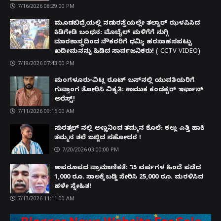
7/16/2026 08:29:00 PM
ಮೂಡಬಿದ್ರೆಯಲ್ಲಿ ನಡುರಸ್ತೆಯಲ್ಲೇ ತಲ್ವಾರ್ ಝಳಪಿಸಿದ
ಕಿಡಿಗೇಡಿ ಬಂಧನ: ಮೊಬೈಲ್ ಮಳಿಗೆಗೆ ನುಗ್ಗಿ
ಮಾರಕಾಸ್ತ್ರದಿಂದ ನೌಕರರಿಗೆ ಧಮ್ಕಿ; ಹರಸಾಹಸಪಟ್ಟು
ಖದೀಮನನ್ನು ಹಿಡಿದ ಸಾರ್ವಜನಿಕರು! ( CCTV VIDEO)
7/18/2026 07:43:00 PM
ಮಂಗಳೂರು-ವಿಟ್ಲ ರೂಟ್ ಬಸ್‌ನಲ್ಲಿ ಯುವತಿಯರಿಗೆ
ಗುಪ್ತಾಂಗ ತೋರಿಸಿ ವಿಕೃತಿ: ಕಾಮುಕ ಕಂಡಕ್ಟರ್ ಇರ್ಫಾನ್
ಅರೆಸ್ಟ್!
7/11/2026 09:15:00 AM
ಸುರತ್ಕಲ್ ನಲ್ಲಿ ಅಣ್ಣನಿಂದ ತಮ್ಮನ ಕೊಲೆ: ಕಲ್ಲು ಎತ್ತಿ ಹಾಕಿ
ತಮ್ಮನ ತಲೆ ಜಜ್ಜಿದ ಸಹೋದರ !
7/20/2026 03:00:00 PM
ಅಪರೂಪದ ಪ್ರಾಮಾಣಿಕತೆ: 35 ವರ್ಷಗಳ ಹಿಂದೆ ಪಡೆದ
1,000 ರೂ. ಸಾಲಕ್ಕೆ ಬಡ್ಡಿ ಸೇರಿಸಿ 25,000 ರೂ. ಮರಳಿಸಿದ
ಹಳೇ ಸ್ನೇಹಿತ!
7/13/2026 11:11:00 AM