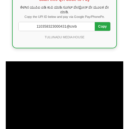
ಕೆಳಗಿನ ಯುಪಿಐ ಐಡಿ ಕಾಪಿ ಮಾಡಿ ಗೂಗಲ್ ಪೇ/ಫೋನ್ ಪೇ ಮೂಲಕ ಪೇ
ಮಾಡಿ.
Copy the UPI ID below and pay via Google Pay/PhonePe.
Copy
TULUNADU MEDIA HOUSE