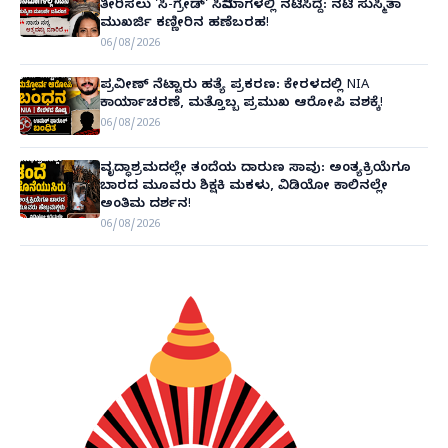
ತೀರಿಸಲು 'ಸಿ-ಗ್ರೇಡ್' ಸಿನಿಮಾಗಳಲ್ಲಿ ನಟಿಸಿದ್ದೆ: ನಟಿ ಸುಸ್ಮಿತಾ
ಮುಖರ್ಜಿ ಕಣ್ಣೀರಿನ ಹಣೆಬರಹ!
06/08/2026
ಪ್ರವೀಣ್ ನೆಟ್ಟಾರು ಹತ್ಯೆ ಪ್ರಕರಣ: ಕೇರಳದಲ್ಲಿ NIA
ಕಾರ್ಯಾಚರಣೆ, ಮತ್ತೊಬ್ಬ ಪ್ರಮುಖ ಆರೋಪಿ ವಶಕ್ಕೆ!
06/08/2026
ವೃದ್ಧಾಶ್ರಮದಲ್ಲೇ ತಂದೆಯ ದಾರುಣ ಸಾವು: ಅಂತ್ಯಕ್ರಿಯೆಗೂ
ಬಾರದ ಮೂವರು ಶಿಕ್ಷಕಿ ಮಕಳು, ವಿಡಿಯೋ ಕಾಲಿನಲ್ಲೇ
ಅಂತಿಮ ದರ್ಶನ!
06/08/2026