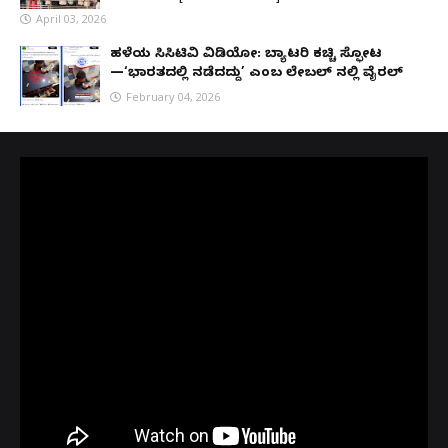
April 03, 2026
ಹಳೆಯ ಸಿಸಿಟಿವಿ ವಿಡಿಯೋ: ಬ್ಯಾಟರಿ ಕಚ್ಚಿ ಸ್ಫೋಟ
—‘ಭಾರತದಲ್ಲಿ ನಡೆದದ್ದು’ ಎಂಬ ಲೇಬಲ್ ನಲ್ಲಿ ವೈರಲ್
February 04, 2026