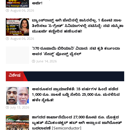
ಅರ್ಜಿ!
August 06, 2026
ಬ್ಯಾಂಕ್‌ರಾಪ್ಟ್‌ ಆಗಿ ಜೇಬಿನಲ್ಲಿ ಕಾಸಿರಲಿಲ್ಲ, ₹1 ಕೋಟಿ ಸಾಲ
ತೀರಿಸಲು 'ಸಿ-ಗ್ರೇಡ್' ಸಿನಿಮಾಗಳಲ್ಲಿ ನಟಿಸಿದ್ದೆ: ನಟಿ ಸುಸ್ಮಿತಾ
ಮುಖರ್ಜಿ ಕಣ್ಣೀರಿನ ಹಣೆಬರಹ!
August 06, 2026
'370 ರೂಪಾಯಿ ಬಿರಿಯಾನಿ' ವಿವಾದ: ನಟಿ ಕೃತಿ ಕರ್ಬಂದಾ
ಅವರ 'ಸೇವ್ಜ್' ಪೋಸ್ಟ್ ವೈರಲ್
June 14, 2026
ವಿಶೇಷ
ಅಪರೂಪದ ಪ್ರಾಮಾಣಿಕತೆ: 35 ವರ್ಷಗಳ ಹಿಂದೆ ಪಡೆದ
1,000 ರೂ. ಸಾಲಕ್ಕೆ ಬಡ್ಡಿ ಸೇರಿಸಿ 25,000 ರೂ. ಮರಳಿಸಿದ
ಹಳೇ ಸ್ನೇಹಿತ!
July 13, 2026
ಕಾಗದದ ಕಾರ್ಖಾನೆಯಿಂದ 27,000 ಕೋಟಿ ರೂ. ಮೊತ್ತದ
ಬೃಹತ್ ಸೆಮಿಕಂಡಕ್ಟರ್ ಹಬ್ ಆಗಿ ಅಸ್ಸಾಂನ ಜಾಗಿರೋಡ್
ಬದಲಾವಣೆ [Semiconductor]