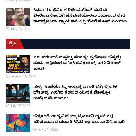
8ವರ್ಷಗಳ ಲಿವಿಂಗ್‌ ರಿಲೇಷನ್‌ಶಿಪ್ ಮುರಿದು
ಬೇರೊಬ್ಬನೊಂದಿಗೆ ಹೆಸೆಮಣೆಯೇರಲು ತಯಾರಾದ ಲೇಡಿ
ಕಾನ್‌ಸ್ಟೇಬಲ್- ನ್ಯಾಯಕ್ಕಾಗಿ ಎಸ್ಪಿ ಮೊರೆ ಹೋದ ಪಿಎಸ್ಐ
May 07, 2026
ಕ್ರೈಂ
ನಟ ದರ್ಶನ್‌ಗೆ ಮತ್ತಷ್ಟು ಸಂಕಷ್ಟ: ಪ್ರದೋಷ್ ಬೆನ್ನಲ್ಲೇ
ಮಾಫಿ ಸಾಕ್ಷಿಯಾಗಲು 'ಎ8 ರವಿಶಂಕರ್, ಎ10 ವಿನಯ್'
ಅರ್ಜಿ!
August 06, 2026
ಸುಳ್ಯ: ಕಾಣೆಯಾಗಿದ್ದ ಅಪ್ರಾಪ್ತ ಬಾಲಕಿ ಪತ್ತೆ; ಲೈಂಗಿಕ
ದೌರ್ಜನ್ಯ ಎಸಗಿದ ಕಡಬದ ಯುವಕ ಪೋಕ್ಸೋ
ಕಾಯ್ದೆಯಡಿ ಬಂಧನ!
July 23, 2026
ಬೆಳ್ತಂಗಡಿ ಉದ್ಯಮಿಗೆ ಮ್ಯಾಟ್ರಿಮೋನಿ ಆ್ಯಪ್ ನಲ್ಲಿ
ಪರಿಚಯವಾದ ಯುವತಿ:87.22 ಲಕ್ಷ ರೂ. ಎಗರಿಸಿ ಪರಾರಿ
July 21, 2026