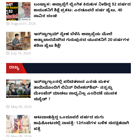
ಬಂಟ್ವಾಳ: ಅಪ್ರಾಪ್ತೆಗೆ ಲೈಂಗಿಕ ಕಿರುಕುಳ ನೀಡಿದ್ದ 52 ವರ್ಷದ
ಕಾಮುಕನಿಗೆ ಶಿಕ್ಷೆ ಪ್ರಕಟ: ಎರಡೂವರೆ ವರ್ಷ ಜೈಲು, ₹40
ಸಾವಿರ ದಂಡ!
August 01, 2026
ಇನ್‌ಸ್ಟಾಗ್ರಾಮ್ ಸ್ನೇಹ ಬೆಳೆಸಿ ಅಪ್ರಾಪ್ತೆಯ ಮೇಲೆ
ಅತ್ಯಾಚಾರವೆಸಗಿದ ಗುರುಪುರದ ಯುವಕನಿಗೆ 20 ವರ್ಷಗಳ
ಕಠಿಣ ಜೈಲು ಶಿಕ್ಷೆ!
July 10, 2026
ರಾಜ್ಯ
ಇನ್​ಸ್ಟಾಗ್ರಾಂನಲ್ಲಿ ಪರಿಚಿತಳಾದ ಎರಡು ಮಕ್ಕಳ
ತಾಯಿಯೊಂದಿಗೆ ಲಿವಿನ್ ರಿಲೇಶನ್​ಶಿಪ್- ನನ್ನನ್ನು
ಮೇಂಟೆನ್ ಮಾಡಲು ಸಾಧ್ಯವಿಲ್ಲ ಎಂದಿದಕ್ಕೆ ಯುವಕ
ಸುಸೈಡ್ ?
May 09, 2026
ಆಟವಾಡುತ್ತಿದ್ದ ಒಂದೂವರೆ ವರ್ಷದ ಮಗು
ಕಾಫಿತೋಟದಲ್ಲಿ ನಾಪತ್ತೆ- 12ಗಂಟೆಗಳ ಬಳಿಕ ಸುರಕ್ಷಿತವಾಗಿ
ಪತ್ತೆ
May 08, 2026