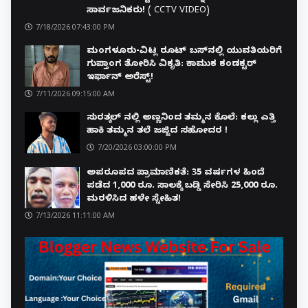
ಸಾರ್ವಜನಿಕರು! ( CCTV VIDEO)
7/18/2026 07:43:00 PM
ಮಂಗಳೂರು-ವಿಟ್ಲ ರೂಟ್ ಬಸ್‌ನಲ್ಲಿ ಯುವತಿಯರಿಗೆ
ಗುಪ್ತಾಂಗ ತೋರಿಸಿ ವಿಕೃತಿ: ಕಾಮುಕ ಕಂಡಕ್ಟರ್
ಇರ್ಫಾನ್ ಅರೆಸ್ಟ್!
7/11/2026 09:15:00 AM
ಸುರತ್ಕಲ್ ನಲ್ಲಿ ಅಣ್ಣನಿಂದ ತಮ್ಮನ ಕೊಲೆ: ಕಲ್ಲು ಎತ್ತಿ
ಹಾಕಿ ತಮ್ಮನ ತಲೆ ಜಜ್ಜಿದ ಸಹೋದರ !
7/20/2026 03:00:00 PM
ಅಪರೂಪದ ಪ್ರಾಮಾಣಿಕತೆ: 35 ವರ್ಷಗಳ ಹಿಂದೆ
ಪಡೆದ 1,000 ರೂ. ಸಾಲಕ್ಕೆ ಬಡ್ಡಿ ಸೇರಿಸಿ 25,000 ರೂ.
ಮರಳಿಸಿದ ಹಳೇ ಸ್ನೇಹಿತ!
7/13/2026 11:11:00 AM