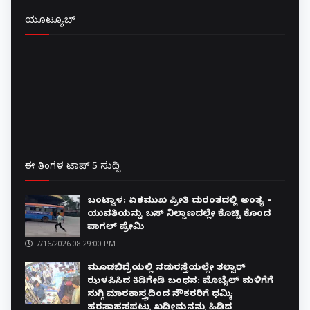
ಯೂಟ್ಯೂಬ್
ಈ ತಿಂಗಳ ಟಾಪ್ 5 ಸುದ್ದಿ
ಬಂಟ್ವಾಳ: ಏಕಮುಖ ಪ್ರೀತಿ ದುರಂತದಲ್ಲಿ ಅಂತ್ಯ –
ಯುವತಿಯನ್ನು ಬಸ್ ನಿಲ್ದಾಣದಲ್ಲೇ ಕೊಚ್ಚಿ ಕೊಂದ
ಪಾಗಲ್ ಪ್ರೇಮಿ
7/16/2026 08:29:00 PM
ಮೂಡಬಿದ್ರೆಯಲ್ಲಿ ನಡುರಸ್ತೆಯಲ್ಲೇ ತಲ್ವಾರ್
ಝಳಪಿಸಿದ ಕಿಡಿಗೇಡಿ ಬಂಧನ: ಮೊಬೈಲ್ ಮಳಿಗೆಗೆ
ನುಗ್ಗಿ ಮಾರಕಾಸ್ತ್ರದಿಂದ ನೌಕರರಿಗೆ ಧಮ್ಕಿ;
ಹರಸಾಹಸಪಟ್ಟು ಖದೀಮನನ್ನು ಹಿಡಿದ