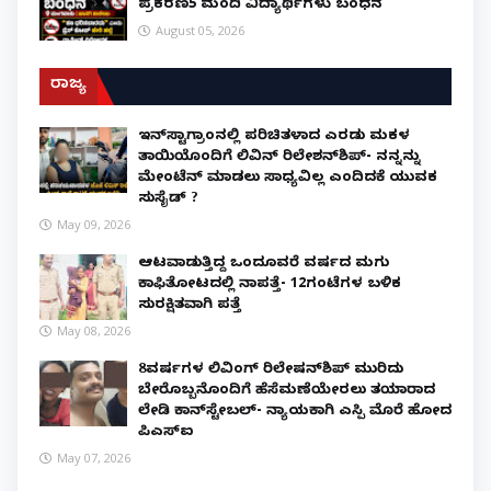
ಪ್ರಕರಣ5 ಮಂದಿ ವಿದ್ಯಾರ್ಥಿಗಳು ಬಂಧನ
August 05, 2026
ರಾಜ್ಯ
ಇನ್​ಸ್ಟಾಗ್ರಾಂನಲ್ಲಿ ಪರಿಚಿತಳಾದ ಎರಡು ಮಕ್ಕಳ
ತಾಯಿಯೊಂದಿಗೆ ಲಿವಿನ್ ರಿಲೇಶನ್​ಶಿಪ್- ನನ್ನನ್ನು
ಮೇಂಟೆನ್ ಮಾಡಲು ಸಾಧ್ಯವಿಲ್ಲ ಎಂದಿದಕ್ಕೆ ಯುವಕ
ಸುಸೈಡ್ ?
May 09, 2026
ಆಟವಾಡುತ್ತಿದ್ದ ಒಂದೂವರೆ ವರ್ಷದ ಮಗು
ಕಾಫಿತೋಟದಲ್ಲಿ ನಾಪತ್ತೆ- 12ಗಂಟೆಗಳ ಬಳಿಕ
ಸುರಕ್ಷಿತವಾಗಿ ಪತ್ತೆ
May 08, 2026
8ವರ್ಷಗಳ ಲಿವಿಂಗ್‌ ರಿಲೇಷನ್‌ಶಿಪ್ ಮುರಿದು
ಬೇರೊಬ್ಬನೊಂದಿಗೆ ಹೆಸೆಮಣೆಯೇರಲು ತಯಾರಾದ
ಲೇಡಿ ಕಾನ್‌ಸ್ಟೇಬಲ್- ನ್ಯಾಯಕ್ಕಾಗಿ ಎಸ್ಪಿ ಮೊರೆ ಹೋದ
ಪಿಎಸ್ಐ
May 07, 2026