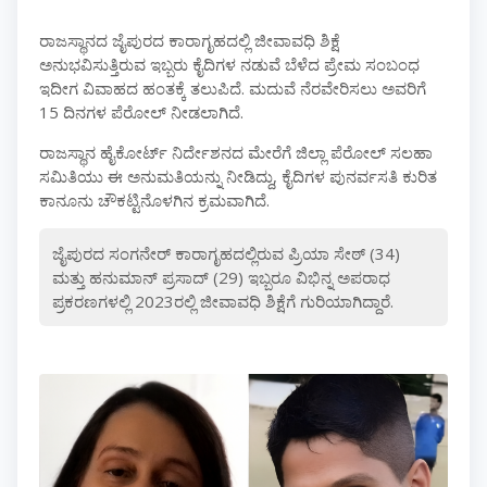
ರಾಜಸ್ಥಾನದ ಜೈಪುರದ ಕಾರಾಗೃಹದಲ್ಲಿ ಜೀವಾವಧಿ ಶಿಕ್ಷೆ
ಅನುಭವಿಸುತ್ತಿರುವ ಇಬ್ಬರು ಕೈದಿಗಳ ನಡುವೆ ಬೆಳೆದ ಪ್ರೇಮ ಸಂಬಂಧ
ಇದೀಗ ವಿವಾಹದ ಹಂತಕ್ಕೆ ತಲುಪಿದೆ. ಮದುವೆ ನೆರವೇರಿಸಲು ಅವರಿಗೆ
15 ದಿನಗಳ ಪೆರೋಲ್ ನೀಡಲಾಗಿದೆ.
ರಾಜಸ್ಥಾನ ಹೈಕೋರ್ಟ್ ನಿರ್ದೇಶನದ ಮೇರೆಗೆ ಜಿಲ್ಲಾ ಪೆರೋಲ್ ಸಲಹಾ
ಸಮಿತಿಯು ಈ ಅನುಮತಿಯನ್ನು ನೀಡಿದ್ದು, ಕೈದಿಗಳ ಪುನರ್ವಸತಿ ಕುರಿತ
ಕಾನೂನು ಚೌಕಟ್ಟಿನೊಳಗಿನ ಕ್ರಮವಾಗಿದೆ.
ಜೈಪುರದ ಸಂಗನೇರ್ ಕಾರಾಗೃಹದಲ್ಲಿರುವ ಪ್ರಿಯಾ ಸೇಠ್ (34)
ಮತ್ತು ಹನುಮಾನ್ ಪ್ರಸಾದ್ (29) ಇಬ್ಬರೂ ವಿಭಿನ್ನ ಅಪರಾಧ
ಪ್ರಕರಣಗಳಲ್ಲಿ 2023ರಲ್ಲಿ ಜೀವಾವಧಿ ಶಿಕ್ಷೆಗೆ ಗುರಿಯಾಗಿದ್ದಾರೆ.