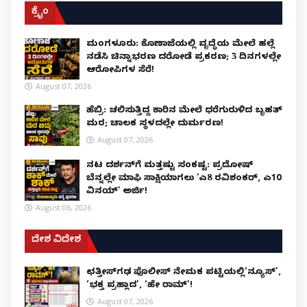
ಕ್ರೈಂ
ಮಂಗಳೂರು: ಕೊಣಾಜೆಯಲ್ಲಿ ವೃದ್ಧೆಯ ಮೇಲೆ ಹಲ್ಲೆ
ನಡೆಸಿ ಚಿನ್ನಾಭರಣ ದರೋಡೆ ಪ್ರಕರಣ; 3 ದಿನಗಳಲ್ಲೇ
ಆರೋಪಿಗಳ ಸೆರೆ!
August 07, 2026
ಹೆಬ್ರಿ: ಚಲಿಸುತ್ತಿದ್ದ ಕಾರಿನ ಮೇಲೆ ಧರೆಗುರುಳಿದ ಬೃಹತ್
ಮರ; ಚಾಲಕ ಸ್ಥಳದಲ್ಲೇ ದುರ್ಮರಣ!
August 07, 2026
ನಟ ದರ್ಶನ್‌ಗೆ ಮತ್ತಷ್ಟು ಸಂಕಷ್ಟ: ಪ್ರದೋಷ್
ಬೆನ್ನಲ್ಲೇ ಮಾಫಿ ಸಾಕ್ಷಿಯಾಗಲು 'ಎ8 ರವಿಶಂಕರ್, ಎ10
ವಿನಯ್' ಅರ್ಜಿ!
August 06, 2026
ದೇಶ ವಿದೇಶ
ಛತ್ತೀಸ್‌ಗಢ ಪೊಲೀಸ್ ನೇಮಕ ಪಟ್ಟಿಯಲ್ಲಿ‘ನ್ಯೂಸ್’,
‘ಭಕ್ತ ಪ್ರಹ್ಲಾದ’, ‘ಹೇ ರಾಮ್’!
August 07, 2026