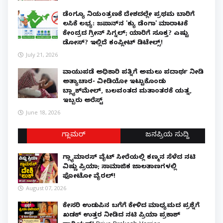
ಡೆಂಗ್ಯೂ ನಿಯಂತ್ರಣಕ್ಕೆ ದೇಶದಲ್ಲೇ ಪ್ರಥಮ ಬಾರಿಗೆ
ಲಸಿಕೆ ಲಭ್ಯ: ಜಪಾನ್‌ನ 'ಕ್ಯು ಡೆಂಗಾ' ಮಾರಾಟಕ್ಕೆ
ಕೇಂದ್ರದ ಗ್ರೀನ್ ಸಿಗ್ನಲ್; ಯಾರಿಗೆ ಸೂಕ್ತ? ಎಷ್ಟು
ಡೋಸ್? ಇಲ್ಲಿದೆ ಕಂಪ್ಲೀಟ್ ಡಿಟೇಲ್ಸ್!
July 21, 2026
ವಾಯುಪಡೆ ಅಧಿಕಾರಿ ಪತ್ನಿಗೆ ಅಮಲು ಪದಾರ್ಥ ನೀಡಿ
ಅತ್ಯಾಚಾರ- ವೀಡಿಯೋ ಇಟ್ಟುಕೊಂಡು
ಬ್ಲ್ಯಾಕ್‌ಮೇಲ್, ಬಲವಂತದ ಮತಾಂತರಕ್ಕೆ ಯತ್ನ,
ಇಬ್ಬರು ಅರೆಸ್ಟ್
June 18, 2026
ಗ್ಲಾಮರ್
ಜನಪ್ರಿಯ ಸುದ್ದಿ
ಗ್ಲ್ಯಾಮಾರಸ್ ವೈಟ್‌ ಸೀರೆಯಲ್ಲಿ ಕಣ್ಮನ ಸೆಳೆದ ನಟಿ
ವಿಷ್ಣು ಪ್ರಿಯಾ; ಸಾಮಾಜಿಕ ಜಾಲತಾಣಗಳಲ್ಲಿ
ಫೋಟೋ ವೈರಲ್!
August 07, 2026
ಕೇಸರಿ ಉಡುಪಿನ ಬಗೆಗೆ ಕೇಳಿದ ಮಾಧ್ಯಮದ ಪ್ರಶ್ನೆಗೆ
ಖಡಕ್ ಉತ್ತರ ನೀಡಿದ ನಟಿ ಪ್ರಿಯಾ ಪ್ರಕಾಶ್