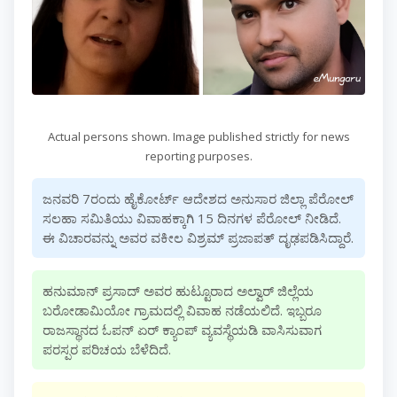
Actual persons shown. Image published strictly for news
reporting purposes.
ಜನವರಿ 7ರಂದು ಹೈಕೋರ್ಟ್ ಆದೇಶದ ಅನುಸಾರ ಜಿಲ್ಲಾ ಪೆರೋಲ್
ಸಲಹಾ ಸಮಿತಿಯು ವಿವಾಹಕ್ಕಾಗಿ 15 ದಿನಗಳ ಪೆರೋಲ್ ನೀಡಿದೆ.
ಈ ವಿಚಾರವನ್ನು ಅವರ ವಕೀಲ ವಿಶ್ರಮ್ ಪ್ರಜಾಪತ್ ದೃಢಪಡಿಸಿದ್ದಾರೆ.
ಹನುಮಾನ್ ಪ್ರಸಾದ್ ಅವರ ಹುಟ್ಟೂರಾದ ಅಲ್ವಾರ್ ಜಿಲ್ಲೆಯ
ಬರೋಡಾಮಿಯೋ ಗ್ರಾಮದಲ್ಲಿ ವಿವಾಹ ನಡೆಯಲಿದೆ. ಇಬ್ಬರೂ
ರಾಜಸ್ಥಾನದ ಓಪನ್ ಏರ್ ಕ್ಯಾಂಪ್ ವ್ಯವಸ್ಥೆಯಡಿ ವಾಸಿಸುವಾಗ
ಪರಸ್ಪರ ಪರಿಚಯ ಬೆಳೆದಿದೆ.