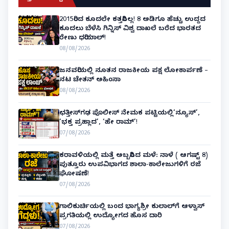
2015ರಿಂದ ಕೂದಲೇ ಕತ್ತರಿಸಿಲ್ಲ! 8 ಅಡಿಗೂ ಹೆಚ್ಚು ಉದ್ದದ
ಕೂದಲು ಬೆಳೆಸಿ ಗಿನ್ನಿಸ್ ವಿಶ್ವ ದಾಖಲೆ ಬರೆದ ಭಾರತದ
ರೇಣು ಧರಿಯಾಲ್!
08/08/2026
ಜನವರಿಯಲ್ಲಿ ನೂತನ ರಾಜಕೀಯ ಪಕ್ಷ ಲೋಕಾರ್ಪಣೆ –
ನಟ ಚೇತನ್ ಅಹಿಂಸಾ
08/08/2026
ಛತ್ತೀಸ್‌ಗಢ ಪೊಲೀಸ್ ನೇಮಕ ಪಟ್ಟಿಯಲ್ಲಿ‘ನ್ಯೂಸ್’,
‘ಭಕ್ತ ಪ್ರಹ್ಲಾದ’, ‘ಹೇ ರಾಮ್’!
07/08/2026
ಕರಾವಳಿಯಲ್ಲಿ ಮತ್ತೆ ಅಬ್ಬರಿಸಿದ ಮಳೆ: ನಾಳೆ ( ಆಗಷ್ಟ್ 8)
ಪುತ್ತೂರು ಉಪವಿಭಾಗದ ಶಾಲಾ-ಕಾಲೇಜುಗಳಿಗೆ ರಜೆ
ಘೋಷಣೆ!
07/08/2026
ಗಾಲಿಕುರ್ಚಿಯಲ್ಲಿ ಬಂದ ಭಾಗ್ಯಶ್ರೀ ಕುಲಾಲ್‌ಗೆ ಆಳ್ವಾಸ್
ಪ್ರಗತಿಯಲ್ಲಿ ಉದ್ಯೋಗದ ಹೊಸ ದಾರಿ
07/08/2026