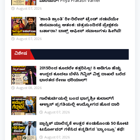
ವಾರಿಯರ್! Priya Prakash Varrier
August 07, 2026
'ಶಾಂತಿ ಕ್ರಾಂತಿ' ರೀ-ರಿಲೀಸ್ ಟ್ರೆಂಡ್ ನಡುವೆಯೇ
ಶುರುವಾಯ್ತು ಆತಂಕ: ಚಿತ್ರಮಂದಿರಕ್ಕೆ ಪ್ರೇಕ್ಷಕರು
ಬರ್ತಾರಾ? ಬಾಕ್ಸ್ ಆಫೀಸ್ ಸವಾಲುಗಳು ಹೀಗಿವೆ!
August 07, 2026
ವಿಶೇಷ
2015ರಿಂದ ಕೂದಲೇ ಕತ್ತರಿಸಿಲ್ಲ! 8 ಅಡಿಗೂ ಹೆಚ್ಚು
ಉದ್ದದ ಕೂದಲು ಬೆಳೆಸಿ ಗಿನ್ನಿಸ್ ವಿಶ್ವ ದಾಖಲೆ ಬರೆದ
ಭಾರತದ ರೇಣು ಧರಿಯಾಲ್!
August 08, 2026
ಗಾಲಿಕುರ್ಚಿಯಲ್ಲಿ ಬಂದ ಭಾಗ್ಯಶ್ರೀ ಕುಲಾಲ್‌ಗೆ
ಆಳ್ವಾಸ್ ಪ್ರಗತಿಯಲ್ಲಿ ಉದ್ಯೋಗದ ಹೊಸ ದಾರಿ
August 07, 2026
ಪ್ಲಾಸ್ಟಿಕ್ ಮಾಲಿನ್ಯಕ್ಕೆ ಉತ್ತರ ಕಂಡುಕೊಂಡು ₹50 ಕೋಟಿ
ಟರ್ನೋವರ್ ಗಳಿಸಿದ ಕನ್ನಡಿಗನ 'ಬ್ಯಾಂಬ್ರೂ' ಕಥೆ!
August 07, 2026