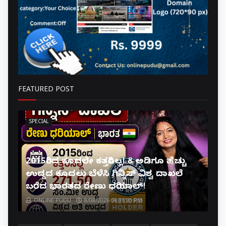
FEATURED POST
SPECIAL
2015ರಿಂದ ಕೂದಲೇ ಕತ್ತರಿಸಿಲ್ಲ! 8 ಅಡಿಗೂ ಹೆಚ್ಚು
ಉದ್ದದ ಕೂದಲು ಬೆಳೆಸಿ ಗಿನ್ನಿಸ್ ವಿಶ್ವ ದಾಖಲೆ
ಬರೆದ ಭಾರತದ ರೇಣು ಧರಿಯಾಲ್!
ONLINE PUDU
8/08/2026 06:35:00 PM