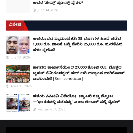
ಅವರ 'ಸೇವ್ಜ್' ಪೋಸ್ಟ್ ವೈರಲ್
June 14, 2026
ವಿಶೇಷ
ಅಪರೂಪದ ಪ್ರಾಮಾಣಿಕತೆ: 35 ವರ್ಷಗಳ ಹಿಂದೆ ಪಡೆದ
1,000 ರೂ. ಸಾಲಕ್ಕೆ ಬಡ್ಡಿ ಸೇರಿಸಿ 25,000 ರೂ. ಮರಳಿಸಿದ
ಹಳೇ ಸ್ನೇಹಿತ!
July 13, 2026
ಕಾಗದದ ಕಾರ್ಖಾನೆಯಿಂದ 27,000 ಕೋಟಿ ರೂ. ಮೊತ್ತದ
ಬೃಹತ್ ಸೆಮಿಕಂಡಕ್ಟರ್ ಹಬ್ ಆಗಿ ಅಸ್ಸಾಂನ ಜಾಗಿರೋಡ್
ಬದಲಾವಣೆ [Semiconductor]
April 03, 2026
ಹಳೆಯ ಸಿಸಿಟಿವಿ ವಿಡಿಯೋ: ಬ್ಯಾಟರಿ ಕಚ್ಚಿ ಸ್ಫೋಟ
—‘ಭಾರತದಲ್ಲಿ ನಡೆದದ್ದು’ ಎಂಬ ಲೇಬಲ್ ನಲ್ಲಿ ವೈರಲ್
February 04, 2026