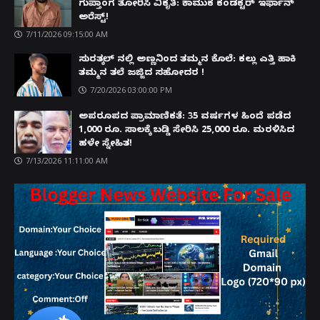
ಗುಪ್ತಾಂಗ ತೋರಿಸಿ ವಿಕೃತಿ: ಕಾಮುಕ ಕಂಡಕ್ಟರ್ ಇರ್ಫಾನ್
ಅರೆಸ್ಟ್!
7/11/2026 09:15:00 AM
ಸುರತ್ಕಲ್ ನಲ್ಲಿ ಅಣ್ಣನಿಂದ ತಮ್ಮನ ಕೊಲೆ: ಕಲ್ಲು ಎತ್ತಿ ಹಾಕಿ
ತಮ್ಮನ ತಲೆ ಜಜ್ಜಿದ ಸಹೋದರ !
7/20/2026 03:00:00 PM
ಅಪರೂಪದ ಪ್ರಾಮಾಣಿಕತೆ: 35 ವರ್ಷಗಳ ಹಿಂದೆ ಪಡೆದ
1,000 ರೂ. ಸಾಲಕ್ಕೆ ಬಡ್ಡಿ ಸೇರಿಸಿ 25,000 ರೂ. ಮರಳಿಸಿದ
ಹಳೇ ಸ್ನೇಹಿತ!
7/13/2026 11:11:00 AM