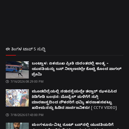
ಈ ತಿಂಗಳ ಟಾಪ್ 5 ಸುದ್ದಿ
ಬಂಟ್ವಾಳ: ಏಕಮುಖ ಪ್ರೀತಿ ದುರಂತದಲ್ಲಿ ಅಂತ್ಯ –
ಯುವತಿಯನ್ನು ಬಸ್ ನಿಲ್ದಾಣದಲ್ಲೇ ಕೊಚ್ಚಿ ಕೊಂದ ಪಾಗಲ್
ಪ್ರೇಮಿ
7/16/2026 08:29:00 PM
ಮೂಡಬಿದ್ರೆಯಲ್ಲಿ ನಡುರಸ್ತೆಯಲ್ಲೇ ತಲ್ವಾರ್ ಝಳಪಿಸಿದ
ಕಿಡಿಗೇಡಿ ಬಂಧನ: ಮೊಬೈಲ್ ಮಳಿಗೆಗೆ ನುಗ್ಗಿ
ಮಾರಕಾಸ್ತ್ರದಿಂದ ನೌಕರರಿಗೆ ಧಮ್ಕಿ; ಹರಸಾಹಸಪಟ್ಟು
ಖದೀಮನನ್ನು ಹಿಡಿದ ಸಾರ್ವಜನಿಕರು! ( CCTV VIDEO)
7/18/2026 07:43:00 PM
ಮಂಗಳೂರು-ವಿಟ್ಲ ರೂಟ್ ಬಸ್‌ನಲ್ಲಿ ಯುವತಿಯರಿಗೆ