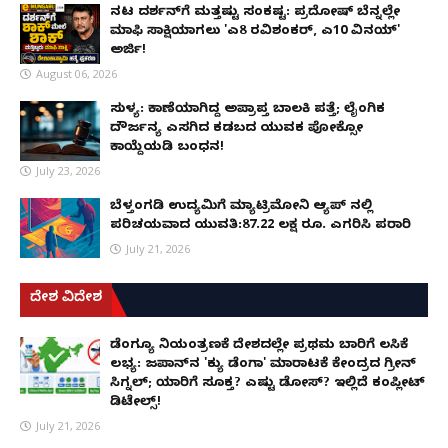
ನಟ ದರ್ಶನ್‌ಗೆ ಮತ್ತಷ್ಟು ಸಂಕಷ್ಟ: ಪ್ರದೋಷ್ ಬೆನ್ನಲ್ಲೇ
ಮಾಫಿ ಸಾಕ್ಷಿಯಾಗಲು 'ಎ8 ರವಿಶಂಕರ್, ಎ10 ವಿನಯ್'
ಅರ್ಜಿ!
August 06, 2026
ಸುಳ್ಯ: ಕಾಣೆಯಾಗಿದ್ದ ಅಪ್ರಾಪ್ತ ಬಾಲಕಿ ಪತ್ತೆ; ಲೈಂಗಿಕ
ದೌರ್ಜನ್ಯ ಎಸಗಿದ ಕಡಬದ ಯುವಕ ಪೋಕ್ಸೋ
ಕಾಯ್ದೆಯಡಿ ಬಂಧನ!
July 23, 2026
ಬೆಳ್ತಂಗಡಿ ಉದ್ಯಮಿಗೆ ಮ್ಯಾಟ್ರಿಮೋನಿ ಆ್ಯಪ್ ನಲ್ಲಿ
ಪರಿಚಯವಾದ ಯುವತಿ:87.22 ಲಕ್ಷ ರೂ. ಎಗರಿಸಿ ಪರಾರಿ
July 21, 2026
ದೇಶ ವಿದೇಶ
ಡೆಂಗ್ಯೂ ನಿಯಂತ್ರಣಕ್ಕೆ ದೇಶದಲ್ಲೇ ಪ್ರಥಮ ಬಾರಿಗೆ ಲಸಿಕೆ
ಲಭ್ಯ: ಜಪಾನ್‌ನ 'ಕ್ಯು ಡೆಂಗಾ' ಮಾರಾಟಕ್ಕೆ ಕೇಂದ್ರದ ಗ್ರೀನ್
ಸಿಗ್ನಲ್; ಯಾರಿಗೆ ಸೂಕ್ತ? ಎಷ್ಟು ಡೋಸ್? ಇಲ್ಲಿದೆ ಕಂಪ್ಲೀಟ್
ಡಿಟೇಲ್ಸ್!
July 21, 2026