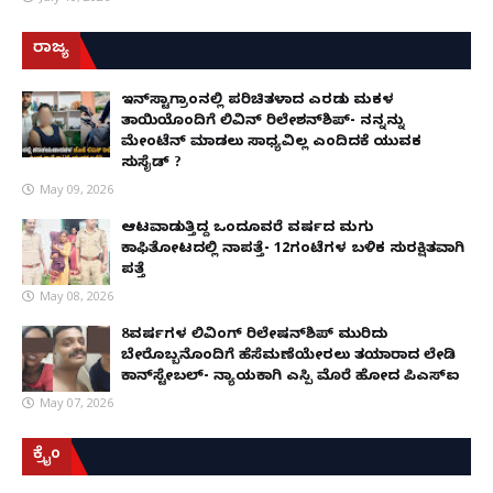
ರಾಜ್ಯ
ಇನ್​ಸ್ಟಾಗ್ರಾಂನಲ್ಲಿ ಪರಿಚಿತಳಾದ ಎರಡು ಮಕ್ಕಳ
ತಾಯಿಯೊಂದಿಗೆ ಲಿವಿನ್ ರಿಲೇಶನ್​ಶಿಪ್- ನನ್ನನ್ನು
ಮೇಂಟೆನ್ ಮಾಡಲು ಸಾಧ್ಯವಿಲ್ಲ ಎಂದಿದಕ್ಕೆ ಯುವಕ
ಸುಸೈಡ್ ?
May 09, 2026
ಆಟವಾಡುತ್ತಿದ್ದ ಒಂದೂವರೆ ವರ್ಷದ ಮಗು
ಕಾಫಿತೋಟದಲ್ಲಿ ನಾಪತ್ತೆ- 12ಗಂಟೆಗಳ ಬಳಿಕ ಸುರಕ್ಷಿತವಾಗಿ
ಪತ್ತೆ
May 08, 2026
8ವರ್ಷಗಳ ಲಿವಿಂಗ್‌ ರಿಲೇಷನ್‌ಶಿಪ್ ಮುರಿದು
ಬೇರೊಬ್ಬನೊಂದಿಗೆ ಹೆಸೆಮಣೆಯೇರಲು ತಯಾರಾದ ಲೇಡಿ
ಕಾನ್‌ಸ್ಟೇಬಲ್- ನ್ಯಾಯಕ್ಕಾಗಿ ಎಸ್ಪಿ ಮೊರೆ ಹೋದ ಪಿಎಸ್ಐ
May 07, 2026
ಕ್ರೈಂ