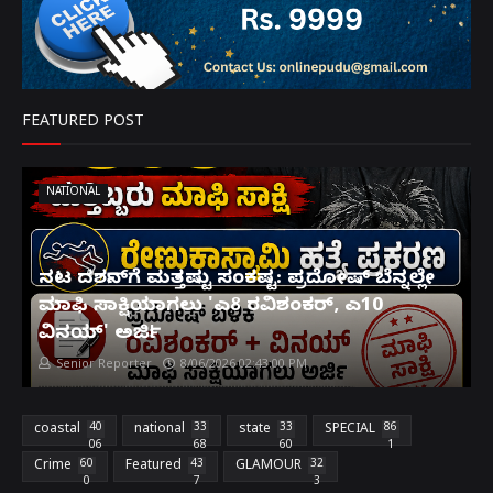
FEATURED POST
NATIONAL
ನಟ ದರ್ಶನ್‌ಗೆ ಮತ್ತಷ್ಟು ಸಂಕಷ್ಟ: ಪ್ರದೋಷ್ ಬೆನ್ನಲ್ಲೇ
ಮಾಫಿ ಸಾಕ್ಷಿಯಾಗಲು 'ಎ8 ರವಿಶಂಕರ್, ಎ10
ವಿನಯ್' ಅರ್ಜಿ!
Senior Reporter
8/06/2026 02:43:00 PM
coastal
40
national
33
state
33
SPECIAL
86
06
68
60
1
Crime
60
Featured
43
GLAMOUR
32
0
7
3