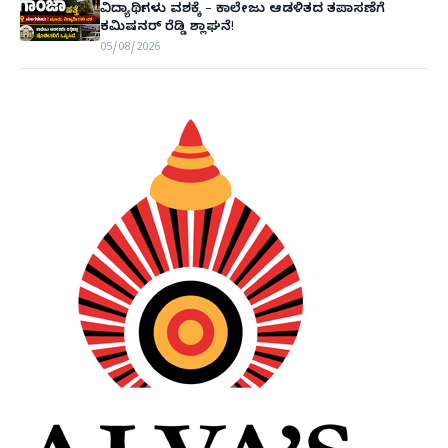
ವಿದ್ಯಾರ್ಥಿಗಳು ವಶಕ್ಕೆ – ಕಾಲೇಜು ಆಡಳಿತದ ತಪಾಸಣೆಗೆ
ಕಮಿಷನರ್ ರೆಡ್ಡಿ ಶ್ಲಾಘನೆ!
05/08/2026