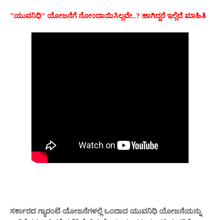
"ಯುವನಿಧಿ" ಯೋಜನೆಗೆ ನೋಂದಾಯಿಸಿಲ್ಲವೇ..? ಹಾಗಿದ್ದರೆ ಇಲ್ಲಿದೆ ಮಾಹಿತಿ
ಸರ್ಕಾರದ ಗ್ಯಾರಂಟಿ ಯೋಜನೆಗಳಲ್ಲಿ ಒಂದಾದ ಯುವನಿಧಿ ಯೋಜನೆಯನ್ನು