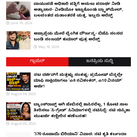
ವಾಯುಪಡೆ ಅಧಿಕಾರಿ ಪತ್ನಿಗೆ ಅಮಲು ಪದಾರ್ಥ ನೀಡಿ
ಅತ್ಯಾಚಾರ- ವೀಡಿಯೋ ಇಟ್ಟುಕೊಂಡು ಬ್ಲ್ಯಾಕ್‌ಮೇಲ್,
ಬಲವಂತದ ಮತಾಂತರಕ್ಕೆ ಯತ್ನ, ಇಬ್ಬರು ಅರೆಸ್ಟ್
June 18, 2026
ಅಪ್ರಾಪ್ತೆಯ ಮೇಲೆ ಲೈಂಗಿಕ ದೌರ್ಜನ್ಯ- ಬಿಜೆಪಿ ಸಂಸದ
ಬಂಡಿ ಸಂಜಯ್ ಕುಮಾರ್ ಪುತ್ರ ಅರೆಸ್ಟ್
May 18, 2026
ಗ್ಲಾಮರ್
ಜನಪ್ರಿಯ ಸುದ್ದಿ
ನಟ ದರ್ಶನ್‌ಗೆ ಮತ್ತಷ್ಟು ಸಂಕಷ್ಟ: ಪ್ರದೋಷ್ ಬೆನ್ನಲ್ಲೇ
ಮಾಫಿ ಸಾಕ್ಷಿಯಾಗಲು 'ಎ8 ರವಿಶಂಕರ್, ಎ10 ವಿನಯ್'
ಅರ್ಜಿ!
August 06, 2026
ಬ್ಯಾಂಕ್‌ರಾಪ್ಟ್‌ ಆಗಿ ಜೇಬಿನಲ್ಲಿ ಕಾಸಿರಲಿಲ್ಲ, ₹1 ಕೋಟಿ ಸಾಲ
ತೀರಿಸಲು 'ಸಿ-ಗ್ರೇಡ್' ಸಿನಿಮಾಗಳಲ್ಲಿ ನಟಿಸಿದ್ದೆ: ನಟಿ ಸುಸ್ಮಿತಾ
ಮುಖರ್ಜಿ ಕಣ್ಣೀರಿನ ಹಣೆಬರಹ!
August 06, 2026
'370 ರೂಪಾಯಿ ಬಿರಿಯಾನಿ' ವಿವಾದ: ನಟಿ ಕೃತಿ ಕರ್ಬಂದಾ