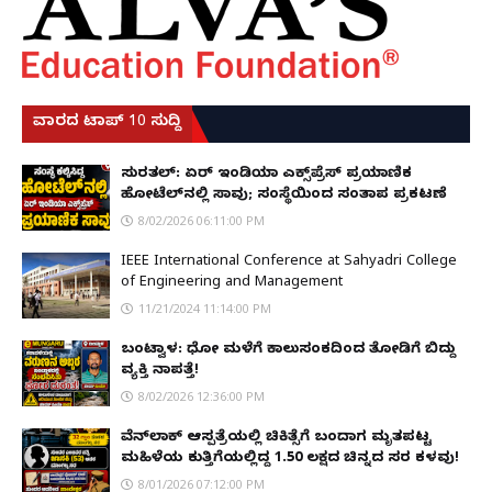
ವಾರದ ಟಾಪ್ 10 ಸುದ್ದಿ
ಸುರತ್ಕಲ್: ಏರ್ ಇಂಡಿಯಾ ಎಕ್ಸ್‌ಪ್ರೆಸ್ ಪ್ರಯಾಣಿಕ
ಹೋಟೆಲ್‌ನಲ್ಲಿ ಸಾವು; ಸಂಸ್ಥೆಯಿಂದ ಸಂತಾಪ ಪ್ರಕಟಣೆ
8/02/2026 06:11:00 PM
IEEE International Conference at Sahyadri College
of Engineering and Management
11/21/2024 11:14:00 PM
ಬಂಟ್ವಾಳ: ಧೋ ಮಳೆಗೆ ಕಾಲುಸಂಕದಿಂದ ತೋಡಿಗೆ ಬಿದ್ದು
ವ್ಯಕ್ತಿ ನಾಪತ್ತೆ!
8/02/2026 12:36:00 PM
ವೆನ್‌ಲಾಕ್ ಆಸ್ಪತ್ರೆಯಲ್ಲಿ ಚಿಕಿತ್ಸೆಗೆ ಬಂದಾಗ ಮೃತಪಟ್ಟ
ಮಹಿಳೆಯ ಕುತ್ತಿಗೆಯಲ್ಲಿದ್ದ ₹1.50 ಲಕ್ಷದ ಚಿನ್ನದ ಸರ ಕಳವು!
8/01/2026 07:12:00 PM