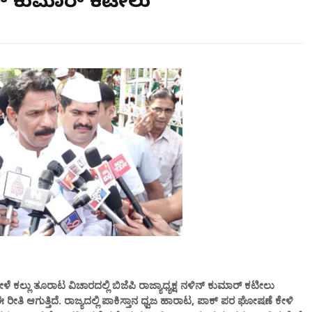
ಿನ್ ಕುಮಾರ್ ಕಟೀಲು
ಕಲ್ಲು ತೂರಾಟ ವಿಚಾರದಲ್ಲಿ ಬಿಜೆಪಿ ರಾಜ್ಯಾಧ್ಯಕ್ಷ ನಳಿನ್ ಕುಮಾರ್ ಕಟೀಲು
ಈ ರೀತಿ ಆಗುತ್ತಿದೆ. ರಾಜ್ಯದಲ್ಲಿ ಪಾಕಿಸ್ತಾನ ಧ್ವಜ ಹಾರಾಟ, ಪಾಕ್ ಪರ ಘೋಷಣೆ ಕೇಳಿ