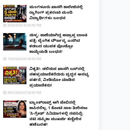
ಮಂಗಳೂರು ಖಾಸಗಿ ಕಾಲೇಜಿನಲ್ಲಿ
ರ‌್ಯಾಗಿಂಗ್ ಪ್ರಕರಣ5 ಮಂದಿ
ವಿದ್ಯಾರ್ಥಿಗಳು ಬಂಧನ
8/05/2026 10:41:00 PM
ಸುಳ್ಯ: ಕಾಣೆಯಾಗಿದ್ದ ಅಪ್ರಾಪ್ತ ಬಾಲಕಿ
ಪತ್ತೆ; ಲೈಂಗಿಕ ದೌರ್ಜನ್ಯ ಎಸಗಿದ
ಕಡಬದ ಯುವಕ ಪೋಕ್ಸೋ
ಕಾಯ್ದೆಯಡಿ ಬಂಧನ!
7/23/2026 09:30:00 PM
ವಿಕೃತಿ!: ಚಲಿಸುವ ಖಾಸಗಿ ಬಸ್‌ನಲ್ಲಿ
ಸಹಪ್ರಯಾಣಿಕರೆದುರು ವೃದ್ಧನ ಅಸಭ್ಯ
ವರ್ತನೆ, ವೀಡಿಯೋ ಮಾಡಿದ
ಪ್ರಯಾಣಿಕರು!
8/01/2026 07:52:00 PM
ಬ್ಯಾಂಕ್‌ರಾಪ್ಟ್‌ ಆಗಿ ಜೇಬಿನಲ್ಲಿ
ಕಾಸಿರಲಿಲ್ಲ, ₹1 ಕೋಟಿ ಸಾಲ ತೀರಿಸಲು
'ಸಿ-ಗ್ರೇಡ್' ಸಿನಿಮಾಗಳಲ್ಲಿ ನಟಿಸಿದ್ದೆ:
ನಟಿ ಸುಸ್ಮಿತಾ ಮುಖರ್ಜಿ ಕಣ್ಣೀರಿನ
ಹಣೆಬರಹ!