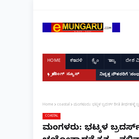
HOME
ಕರಾವಳಿ
ಕ್ರೈಂ
ರಾಜ್ಯ
ದೇಶ ವ
ಾರಾ? ಬಾಕ್ಸ್ ಆಫೀಸ್ ಸವಾಲುಗಳು ಹೀಗಿವೆ!
ಬ್ರೇಕಿಂಗ್ ನ್ಯೂಸ್
ನಿವೃತ್ತ ನೌಕರರಿಗೆ '
Home
coastal
ಮಂಗಳೂರು: ಭಟ್ಕಳ ಬ್ರದರ್ಸ್ ರೀತಿ ತೀರ್ಥಹಳ್ಳಿ 
COASTAL
ಮಂಗಳೂರು: ಭಟ್ಕಳ ಬ್ರದರ್ಸ್ 