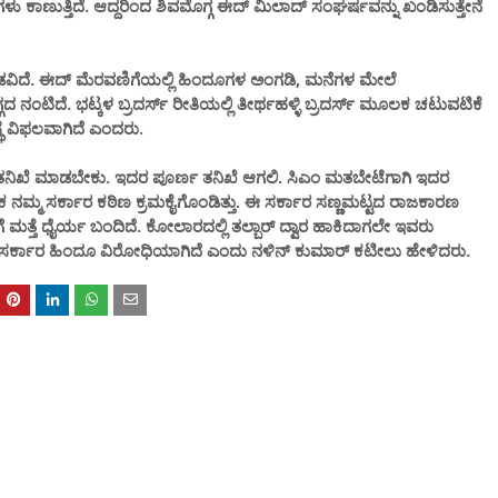
ೆಗಳು ಕಾಣುತ್ತಿದೆ. ಆದ್ದರಿಂದ ಶಿವಮೊಗ್ಗ ಈದ್ ಮಿಲಾದ್ ಸಂಘರ್ಷವನ್ನು ಖಂಡಿಸುತ್ತೇನೆ
ಾಡವಿದೆ. ಈದ್ ಮೆರವಣಿಗೆಯಲ್ಲಿ ಹಿಂದೂಗಳ ಅಂಗಡಿ, ಮನೆಗಳ ಮೇಲೆ
ದ ನಂಟಿದೆ. ಭಟ್ಕಳ ಬ್ರದರ್ಸ್ ರೀತಿಯಲ್ಲಿ ತೀರ್ಥಹಳ್ಳಿ ಬ್ರದರ್ಸ್ ಮೂಲಕ ಚಟುವಟಿಕೆ
ಸ್ಥೆ ವಿಫಲವಾಗಿದೆ ಎಂದರು.
ಿಖೆ ಮಾಡಬೇಕು. ಇದರ ಪೂರ್ಣ ತನಿಖೆ‌ ಆಗಲಿ. ಸಿಎಂ ಮತಬೇಟೆಗಾಗಿ ಇದರ
್ಯೆ ಬಳಿಕ ನಮ್ಮ ಸರ್ಕಾರ ಕಠಿಣ ಕ್ರಮಕೈಗೊಂಡಿತ್ತು. ಈ ಸರ್ಕಾರ ಸಣ್ಣಮಟ್ಟದ ರಾಜಕಾರಣ
‌ ಮತ್ತೆ ಧೈರ್ಯ ಬಂದಿದೆ. ಕೋಲಾರದಲ್ಲಿ ತಲ್ಬಾರ್ ದ್ವಾರ ಹಾಕಿದಾಗಲೇ ಇವರು
ಗ್ರೆಸ್ ಸರ್ಕಾರ ಹಿಂದೂ ವಿರೋಧಿಯಾಗಿದೆ ಎಂದು ನಳಿನ್ ಕುಮಾರ್ ಕಟೀಲು ಹೇಳಿದರು.