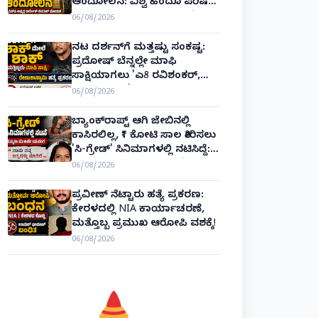
ಆಂದೋಲನ: ವಿಶ್ವ ಹಿಂದೂ ಪರಿಷತ್
ಅಂತರರಾಷ್ಟ್ರೀಯ ಅಧ್ಯಕ್ಷ ಅಲೋಕ್
06/08/2026
ಕುಮಾರ್ ಘೋಷಣೆ!
ನಟ ದರ್ಶನ್‌ಗೆ ಮತ್ತಷ್ಟು ಸಂಕಷ್ಟ:
ಪ್ರದೋಷ್ ಬೆನ್ನಲ್ಲೇ ಮಾಫಿ
ಸಾಕ್ಷಿಯಾಗಲು 'ಎ8 ರವಿಶಂಕರ್,
ಎ10 ವಿನಯ್' ಅರ್ಜಿ!
06/08/2026
ಬ್ಯಾಂಕ್‌ರಾಪ್ಟ್‌ ಆಗಿ ಜೇಬಿನಲ್ಲಿ
ಕಾಸಿರಲಿಲ್ಲ, ₹1 ಕೋಟಿ ಸಾಲ ತೀರಿಸಲು
'ಸಿ-ಗ್ರೇಡ್' ಸಿನಿಮಾಗಳಲ್ಲಿ ನಟಿಸಿದ್ದೆ:
ನಟಿ ಸುಸ್ಮಿತಾ ಮುಖರ್ಜಿ ಕಣ್ಣೀರಿನ
06/08/2026
ಹಣೆಬರಹ!
ಪ್ರವೀಣ್ ನೆಟ್ಟಾರು ಹತ್ಯೆ ಪ್ರಕರಣ:
ಕೇರಳದಲ್ಲಿ NIA ಕಾರ್ಯಾಚರಣೆ,
ಮತ್ತೊಬ್ಬ ಪ್ರಮುಖ ಆರೋಪಿ ವಶಕ್ಕೆ!
06/08/2026