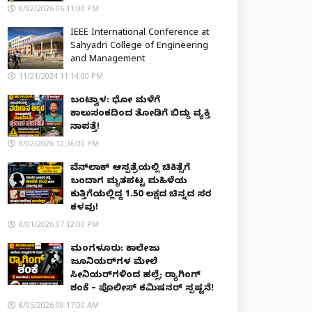
8/02/2026 06:11:00 PM
IEEE International Conference at
Sahyadri College of Engineering
and Management
11/21/2024 11:14:00 PM
ಬಂಟ್ವಾಳ: ಧೋ ಮಳೆಗೆ
ಕಾಲುಸಂಕದಿಂದ ತೋಡಿಗೆ ಬಿದ್ದು ವ್ಯಕ್ತಿ
ನಾಪತ್ತೆ!
8/02/2026 12:36:00 PM
ವೆನ್‌ಲಾಕ್ ಆಸ್ಪತ್ರೆಯಲ್ಲಿ ಚಿಕಿತ್ಸೆಗೆ
ಬಂದಾಗ ಮೃತಪಟ್ಟ ಮಹಿಳೆಯ
ಕುತ್ತಿಗೆಯಲ್ಲಿದ್ದ ₹1.50 ಲಕ್ಷದ ಚಿನ್ನದ ಸರ
ಕಳವು!
8/01/2026 07:12:00 PM
ಮಂಗಳೂರು: ಕಾಲೇಜು
ಜೂನಿಯರ್‌ಗಳ ಮೇಲೆ
ಸೀನಿಯರ್‌ಗಳಿಂದ ಹಲ್ಲೆ; ರ‌್ಯಾಗಿಂಗ್
ಶಂಕೆ – ಪೊಲೀಸ್ ಕಮಿಷನರ್ ಸ್ಪಷ್ಟನೆ!
8/05/2026 09:17:00 AM