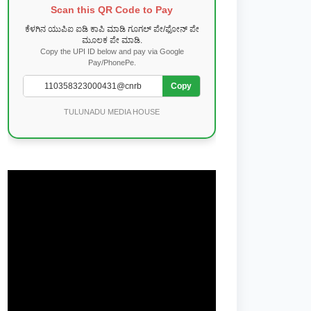
Scan this QR Code to Pay
ಕೆಳಗಿನ ಯುಪಿಐ ಐಡಿ ಕಾಪಿ ಮಾಡಿ ಗೂಗಲ್ ಪೇ/ಫೋನ್ ಪೇ
ಮೂಲಕ ಪೇ ಮಾಡಿ.
Copy the UPI ID below and pay via Google
Pay/PhonePe.
Copy
TULUNADU MEDIA HOUSE