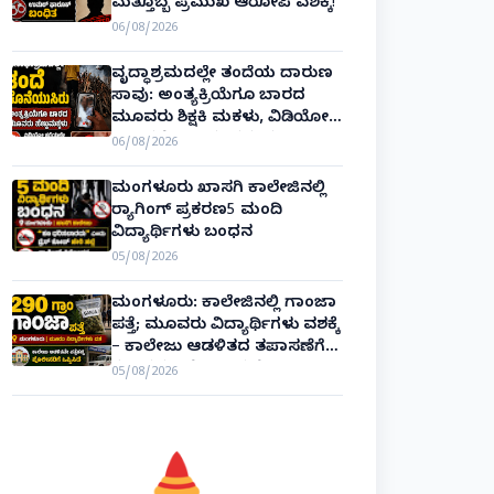
ಮತ್ತೊಬ್ಬ ಪ್ರಮುಖ ಆರೋಪಿ ವಶಕ್ಕೆ!
06/08/2026
ವೃದ್ಧಾಶ್ರಮದಲ್ಲೇ ತಂದೆಯ ದಾರುಣ
ಸಾವು: ಅಂತ್ಯಕ್ರಿಯೆಗೂ ಬಾರದ
ಮೂವರು ಶಿಕ್ಷಕಿ ಮಕಳು, ವಿಡಿಯೋ
ಕಾಲಿನಲ್ಲೇ ಅಂತಿಮ ದರ್ಶನ!
06/08/2026
ಮಂಗಳೂರು ಖಾಸಗಿ ಕಾಲೇಜಿನಲ್ಲಿ
ರ‌್ಯಾಗಿಂಗ್ ಪ್ರಕರಣ5 ಮಂದಿ
ವಿದ್ಯಾರ್ಥಿಗಳು ಬಂಧನ
05/08/2026
ಮಂಗಳೂರು: ಕಾಲೇಜಿನಲ್ಲಿ ಗಾಂಜಾ
ಪತ್ತೆ; ಮೂವರು ವಿದ್ಯಾರ್ಥಿಗಳು ವಶಕ್ಕೆ
– ಕಾಲೇಜು ಆಡಳಿತದ ತಪಾಸಣೆಗೆ
ಕಮಿಷನರ್ ರೆಡ್ಡಿ ಶ್ಲಾಘನೆ!
05/08/2026