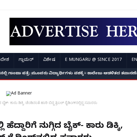
ಿದೇಶ
ಗ್ಲಾಮರ್
ವಿಶೇಷ
E MUNGARU @ SINCE 2017
EN
ಿ ಗಾಂಜಾ ಪತ್ತೆ; ಮೂವರು ವಿದ್ಯಾರ್ಥಿಗಳು ವಶಕ್ಕೆ – ಕಾಲೇಜು ಆಡಳಿತದ ತಪಾಸಣೆಗೆ ಕ
 ಬೈಕ್- ಕಾರು ಡಿಕ್ಕಿ, ಚೆಂಡಿನಂತೆ ಹಾರಿ ಬಿದ್ದ ತ್ರಿಬಲ್ ರೈಡಿಂಗ್‌ನಲ್ಲಿದ್ದ ಸವಾರರು
ೆದ್ದಾರಿಗೆ ನುಗ್ಗಿದ ಬೈಕ್- ಕಾರು ಡಿಕ್ಕಿ,