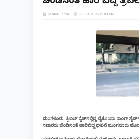
ಚೆಂಡಿನಂತೆ ಹಾರಿ ಬಿದ್ದ ತ್ರಿಬ
Senior Editor
2/06/2026 05:19:00 PM
ಮಂಗಳೂರು: ತ್ರಿಬಲ್ ರೈಡ್‌ನಲ್ಲಿದ್ದ ಬೈಕೊಂದು ರಾಂಗ್ ಸೈಡ್‌ನಲ
ಸವಾರರು ಚೆಂಡಿನಂತೆ ಹಾರಿಬಿದ್ದ ಘಟನೆ ಮಂಗಳೂರು ಹ
ಸುರತ್ಕಲ್ ರಾಷ್ಟೀಯ ಹೆದ್ದಾರಿಯಲ್ಲಿ ಬೈಕ್ ಅನ್ನು ಏಕಾಏಕಿ ನುಗ್ಗ