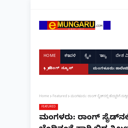
HOME
ಕರಾವಳಿ
ಕ್ರೈಂ
ರಾಜ್ಯ
ದೇಶ ವ
ಬ್ರೇಕಿಂಗ್ ನ್ಯೂಸ್
ಮಂಗಳೂರು: ಕಾಲೇಜಿನಲ್ಲ
Home
Featured
ಮಂಗಳೂರು: ರಾಂಗ್ ಸೈಡ್‌ನಲ್ಲಿ ಹೆದ್ದಾರಿಗೆ ನುಗ್ಗಿದ
FEATURED
ಮಂಗಳೂರು: ರಾಂಗ್ ಸೈಡ್‌ನಲ್ಲಿ ಹ