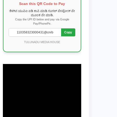
Scan this QR Code to Pay
ಕೆಳಗಿನ ಯುಪಿಐ ಐಡಿ ಕಾಪಿ ಮಾಡಿ ಗೂಗಲ್ ಪೇ/ಫೋನ್ ಪೇ
ಮೂಲಕ ಪೇ ಮಾಡಿ.
Copy the UPI ID below and pay via Google
Pay/PhonePe.
Copy
TULUNADU MEDIA HOUSE