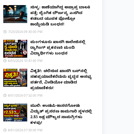
ಸುಳ್ಯ: ಕಾಣೆಯಾಗಿದ್ದ ಅಪ್ರಾಪ್ತ ಬಾಲಕಿ
ಪತ್ತೆ; ಲೈಂಗಿಕ ದೌರ್ಜನ್ಯ ಎಸಗಿದ
ಕಡಬದ ಯುವಕ ಪೋಕ್ಸೋ
ಕಾಯ್ದೆಯಡಿ ಬಂಧನ!
7/23/2026 09:30:00 PM
ಮಂಗಳೂರು ಖಾಸಗಿ ಕಾಲೇಜಿನಲ್ಲಿ
ರ‌್ಯಾಗಿಂಗ್ ಪ್ರಕರಣ5 ಮಂದಿ
ವಿದ್ಯಾರ್ಥಿಗಳು ಬಂಧನ
8/05/2026 10:41:00 PM
ವಿಕೃತಿ!: ಚಲಿಸುವ ಖಾಸಗಿ ಬಸ್‌ನಲ್ಲಿ
ಸಹಪ್ರಯಾಣಿಕರೆದುರು ವೃದ್ಧನ ಅಸಭ್ಯ
ವರ್ತನೆ, ವೀಡಿಯೋ ಮಾಡಿದ
ಪ್ರಯಾಣಿಕರು!
8/01/2026 07:52:00 PM
ಮುಲ್ಕಿ: ಉಡುಪಿ-ಕಾಸರಗೋಡು
ವಿದ್ಯುತ್ ಪ್ರಸರಣ ಕಾಮಗಾರಿ ಸ್ಥಳದಲ್ಲಿ
₹2.53 ಲಕ್ಷ ಮೌಲ್ಯದ ಸಾಮಗ್ರಿಗಳು
ಕಳವು!
8/01/2026 07:30:00 PM