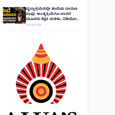
ವೃದ್ಧಾಶ್ರಮದಲ್ಲೇ ತಂದೆಯ ದಾರುಣ
ಸಾವು: ಅಂತ್ಯಕ್ರಿಯೆಗೂ ಬಾರದ
ಮೂವರು ಶಿಕ್ಷಕಿ ಮಕಳು, ವಿಡಿಯೋ
ಕಾಲಿನಲ್ಲೇ ಅಂತಿಮ ದರ್ಶನ!
06/08/2026