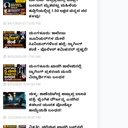
ವೆನ್‌ಲಾಕ್ ಆಸ್ಪತ್ರೆಯಲ್ಲಿ ಚಿಕಿತ್ಸೆಗೆ
ಬಂದಾಗ ಮೃತಪಟ್ಟ ಮಹಿಳೆಯ
ಕುತ್ತಿಗೆಯಲ್ಲಿದ್ದ ₹1.50 ಲಕ್ಷದ ಚಿನ್ನದ ಸರ
ಕಳವು!
8/01/2026 07:12:00 PM
ಮಂಗಳೂರು: ಕಾಲೇಜು
ಜೂನಿಯರ್‌ಗಳ ಮೇಲೆ
ಸೀನಿಯರ್‌ಗಳಿಂದ ಹಲ್ಲೆ; ರ‌್ಯಾಗಿಂಗ್
ಶಂಕೆ – ಪೊಲೀಸ್ ಕಮಿಷನರ್ ಸ್ಪಷ್ಟನೆ!
8/05/2026 09:17:00 AM
ಮಂಗಳೂರು ಖಾಸಗಿ ಕಾಲೇಜಿನಲ್ಲಿ
ರ‌್ಯಾಗಿಂಗ್ ಪ್ರಕರಣ5 ಮಂದಿ
ವಿದ್ಯಾರ್ಥಿಗಳು ಬಂಧನ
8/05/2026 10:41:00 PM
ಸುಳ್ಯ: ಕಾಣೆಯಾಗಿದ್ದ ಅಪ್ರಾಪ್ತ ಬಾಲಕಿ
ಪತ್ತೆ; ಲೈಂಗಿಕ ದೌರ್ಜನ್ಯ ಎಸಗಿದ
ಕಡಬದ ಯುವಕ ಪೋಕ್ಸೋ
ಕಾಯ್ದೆಯಡಿ ಬಂಧನ!
7/23/2026 09:30:00 PM
ವಿಕೃತಿ!: ಚಲಿಸುವ ಖಾಸಗಿ ಬಸ್‌ನಲ್ಲಿ