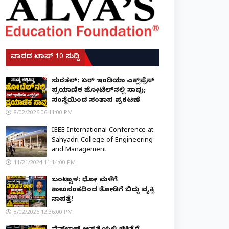
ವಾರದ ಟಾಪ್ 10 ಸುದ್ದಿ
ಸುರತ್ಕಲ್: ಏರ್ ಇಂಡಿಯಾ ಎಕ್ಸ್‌ಪ್ರೆಸ್
ಪ್ರಯಾಣಿಕ ಹೋಟೆಲ್‌ನಲ್ಲಿ ಸಾವು;
ಸಂಸ್ಥೆಯಿಂದ ಸಂತಾಪ ಪ್ರಕಟಣೆ
8/02/2026 06:11:00 PM
IEEE International Conference at
Sahyadri College of Engineering
and Management
11/21/2024 11:14:00 PM
ಬಂಟ್ವಾಳ: ಧೋ ಮಳೆಗೆ
ಕಾಲುಸಂಕದಿಂದ ತೋಡಿಗೆ ಬಿದ್ದು ವ್ಯಕ್ತಿ
ನಾಪತ್ತೆ!
8/02/2026 12:36:00 PM