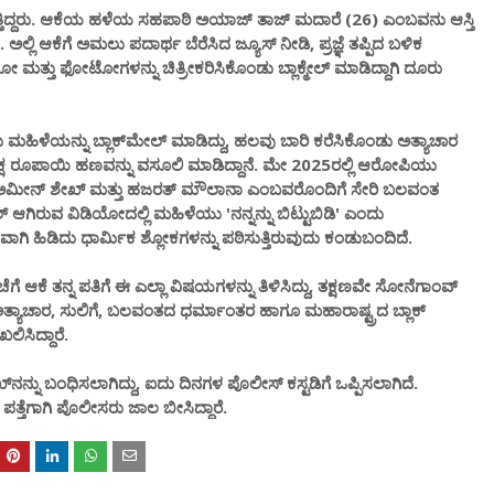
ಸುತ್ತಿದ್ದರು. ಆಕೆಯ ಹಳೆಯ ಸಹಪಾಠಿ ಅಯಾಜ್ ತಾಜ್ ಮದಾರೆ (26) ಎಂಬವನು ಆಸ್ತಿ
ಅಲ್ಲಿ ಆಕೆಗೆ ಅಮಲು ಪದಾರ್ಥ ಬೆರೆಸಿದ ಜ್ಯೂಸ್ ನೀಡಿ, ಪ್ರಜ್ಞೆ ತಪ್ಪಿದ ಬಳಿಕ
ಿಯೋ ಮತ್ತು ಫೋಟೋಗಳನ್ನು ಚಿತ್ರೀಕರಿಸಿಕೊಂಡು ಬ್ಲಾಕ್ಮೇಲ್ ಮಾಡಿದ್ದಾಗಿ ದೂರು
ಹಿಳೆಯನ್ನು ಬ್ಲಾಕ್‌ಮೇಲ್ ಮಾಡಿದ್ದು, ಹಲವು ಬಾರಿ ಕರೆಸಿಕೊಂಡು ಅತ್ಯಾಚಾರ
 ಲಕ್ಷ ರೂಪಾಯಿ ಹಣವನ್ನು ವಸೂಲಿ ಮಾಡಿದ್ದಾನೆ. ಮೇ 2025ರಲ್ಲಿ ಆರೋಪಿಯು
ರರಾದ ಅಮೀನ್ ಶೇಖ್ ಮತ್ತು ಹಜರತ್ ಮೌಲಾನಾ ಎಂಬವರೊಂದಿಗೆ ಸೇರಿ ಬಲವಂತ
್ ಆಗಿರುವ ವಿಡಿಯೋದಲ್ಲಿ ಮಹಿಳೆಯು 'ನನ್ನನ್ನು ಬಿಟ್ಟುಬಿಡಿ' ಎಂದು
ಿ ಹಿಡಿದು ಧಾರ್ಮಿಕ ಶ್ಲೋಕಗಳನ್ನು ಪಠಿಸುತ್ತಿರುವುದು ಕಂಡುಬಂದಿದೆ.
ಆಕೆ ತನ್ನ ಪತಿಗೆ ಈ ಎಲ್ಲಾ ವಿಷಯಗಳನ್ನು ತಿಳಿಸಿದ್ದು, ತಕ್ಷಣವೇ ಸೋನೆಗಾಂವ್
ಅತ್ಯಾಚಾರ, ಸುಲಿಗೆ, ಬಲವಂತದ ಧರ್ಮಾಂತರ ಹಾಗೂ ಮಹಾರಾಷ್ಟ್ರದ ಬ್ಲಾಕ್
ಿಸಿದ್ದಾರೆ.
ನು ಬಂಧಿಸಲಾಗಿದ್ದು, ಐದು ದಿನಗಳ ಪೊಲೀಸ್ ಕಸ್ಟಡಿಗೆ ಒಪ್ಪಿಸಲಾಗಿದೆ.
ೆಗಾಗಿ ಪೊಲೀಸರು ಜಾಲ ಬೀಸಿದ್ದಾರೆ.