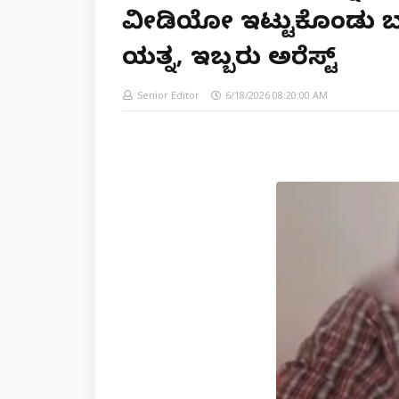
ವೀಡಿಯೋ ಇಟ್ಟುಕೊಂಡು ಬ್
ಯತ್ನ, ಇಬ್ಬರು ಅರೆಸ್ಟ್
Senior Editor
6/18/2026 08:20:00 AM