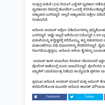
ಸಂತ್ರಸ್ತ ಮಹಿಳೆ (24) ರಿಯಲ್ ಎಸ್ಟೇಟ್ ವ್ಯವಹಾರ ನಡೆ
ವ್ಯವಹಾರದ ನೆಪದಲ್ಲಿ ಹೋಟೆಲ್ ಒಂದಕ್ಕೆ ಕರೆಸಿಕೊಂಡಿದ್ದಾನೆ. 
ಅತ್ಯಾಚಾರ ಎಸಗಿದ್ದಾನೆ. ಅಲ್ಲದೆ ಅತ್ಯಾಚಾರದ ಅಶ್ಲೀಲ ವಿಡ
ನೀಡಲಾಗಿದೆ.
ಆರೋಪಿ ಅಯಾಜ್ ಅಶ್ಲೀಲ ವಿಡಿಯೋಗಳನ್ನು ಇಟ್ಟುಕೊಂಡು ಮ
ಎಸಗಿದ್ದಾನೆ. ಅಷ್ಟೇ ಅಲ್ಲದೆ ಆಕೆಯಿಂದ ಬರೋಬ್ಬರಿ 3.09
ಮಹಿಳೆಯನ್ನು ಕಲ್ಮೇಶ್ವರಕ್ಕೆ ಕರೆದೊಯ್ದು, ತನ್ನ ಸಹಚ
ಮತಾಂತರಿಸಲು ವಿಧಿ ವಿಧಾನಗಳನ್ನು ನೆರವೇರಿಸಿದ್ದಾನೆ. ವೈರಲ
ಗೋಗರೆಯುತ್ತಿದ್ದರೂ, ಆರೋಪಿ ಆಕೆಯ ಕೈಗಳನ್ನು ಬಲವಂತವಾಗ
ಅಯಾಜ್ ತಾಜ್ ಮದಾರೆಯ ಕಿರುಕುಳ ಸಹಿಸಲಾರದೆ ಇತ್ತೀಚೆಗೆ 
ಪೊಲೀಸ್ ಠಾಣೆಯಲ್ಲಿ ದೂರು ದಾಖಲಿಸಿದ್ದಾರೆ. ಪೊಲೀಸರು 
ಮ್ಯಾಜಿಕ್ (ಮಾಟಮಂತ್ರ ನಿಷೇಧ) ಕಾಯ್ದೆಯಡಿ ಪ್ರಕರಣ ದಾಖಲ
ಪ್ರಮುಖ ಆರೋಪಿ ಅಯಾಜ್ ಮದಾರೆ ಮತ್ತು ಅಮೀನ್ ಶೇಖ್‌ನನ್
ತಲೆಮರೆಸಿಕೊಂಡ ಮೂರನೇ ಆರೋಪಿ ಹಜರತ್ ಮೌಲಾನಾ ಪತ್ತ
Facebook
Twitter