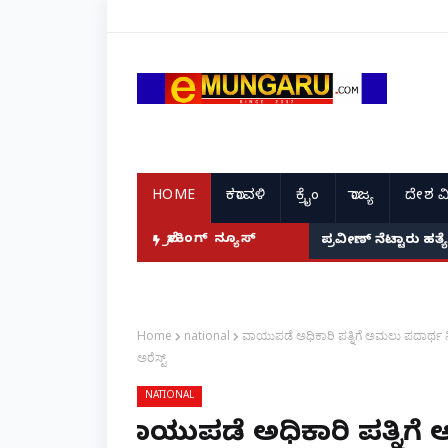
HOME
ಕರಾವಳಿ
ಕ್ರೈಂ
ರಾಜ್ಯ
ದೇಶ ವ
ಬ್ರೇಕಿಂಗ್ ನ್ಯೂಸ್
ವೃದ್ಧಾಶ್ರಮದಲ್ಲೇ ತ
ಪ್ರವೀಣ್ ನೆಟ್ಟಾರ
Home
national
ವಾಯುಪಡೆ ಅಧಿಕಾರಿ ಪತ್ನಿಗೆ ಅಮಲು ಪದಾರ್ಥ ನ
ಅರೆಸ್ಟ್
NATIONAL
ವಾಯುಪಡೆ ಅಧಿಕಾರಿ ಪತ್ನಿಗ