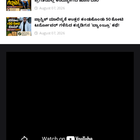
ಪ್ರಗತಿಯಲ್ಲಿ ಉದ್ಯೋಗದ ಹೊಸ ದಾರಿ
August 07, 2026
ಪ್ಲಾಸ್ಟಿಕ್ ಮಾಲಿನ್ಯಕ್ಕೆ ಉತ್ತರ ಕಂಡುಕೊಂಡು ₹50 ಕೋಟಿ
ಟರ್ನೋವರ್ ಗಳಿಸಿದ ಕನ್ನಡಿಗನ 'ಬ್ಯಾಂಬ್ರೂ' ಕಥೆ!
August 07, 2026