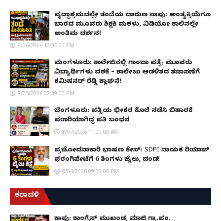
ವೃದ್ಧಾಶ್ರಮದಲ್ಲೇ ತಂದೆಯ ದಾರುಣ ಸಾವು: ಅಂತ್ಯಕ್ರಿಯೆಗೂ
ಬಾರದ ಮೂವರು ಶಿಕ್ಷಕಿ ಮಕಳು, ವಿಡಿಯೋ ಕಾಲಿನಲ್ಲೇ
ಅಂತಿಮ ದರ್ಶನ!
8/06/2026 12:35:00 PM
ಮಂಗಳೂರು: ಕಾಲೇಜಿನಲ್ಲಿ ಗಾಂಜಾ ಪತ್ತೆ; ಮೂವರು
ವಿದ್ಯಾರ್ಥಿಗಳು ವಶಕ್ಕೆ – ಕಾಲೇಜು ಆಡಳಿತದ ತಪಾಸಣೆಗೆ
ಕಮಿಷನರ್ ರೆಡ್ಡಿ ಶ್ಲಾಘನೆ!
8/05/2026 02:39:00 PM
ಬೆಂಗಳೂರು: ಪತ್ನಿಯ ಭೀಕರ ಕೊಲೆ ನಡೆಸಿ ಬಿಹಾರಕ್ಕೆ
ಪರಾರಿಯಾಗಿದ್ದ ಪತಿ ಬಂಧನ
8/07/2026 11:00:00 AM
ಪ್ರಚೋದನಾಕಾರಿ ಭಾಷಣ ಕೇಸ್: SDPI ನಾಯಕ ರಿಯಾಜ್
ಫರಂಗಿಪೇಟೆಗೆ 6 ತಿಂಗಳು ಜೈಲು, ದಂಡ!
8/04/2026 09:39:00 PM
ಕರಾವಳಿ
ಕಾಪು: ಕಾಂಗ್ರೆಸ್ ಮುಖಂಡ, ಮಾಜಿ ಗ್ರಾ.ಪಂ.