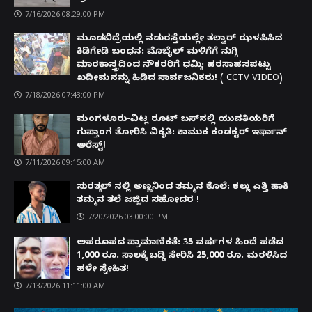
7/16/2026 08:29:00 PM
ಮೂಡಬಿದ್ರೆಯಲ್ಲಿ ನಡುರಸ್ತೆಯಲ್ಲೇ ತಲ್ವಾರ್ ಝಳಪಿಸಿದ
ಕಿಡಿಗೇಡಿ ಬಂಧನ: ಮೊಬೈಲ್ ಮಳಿಗೆಗೆ ನುಗ್ಗಿ
ಮಾರಕಾಸ್ತ್ರದಿಂದ ನೌಕರರಿಗೆ ಧಮ್ಕಿ; ಹರಸಾಹಸಪಟ್ಟು
ಖದೀಮನನ್ನು ಹಿಡಿದ ಸಾರ್ವಜನಿಕರು! ( CCTV VIDEO)
7/18/2026 07:43:00 PM
ಮಂಗಳೂರು-ವಿಟ್ಲ ರೂಟ್ ಬಸ್‌ನಲ್ಲಿ ಯುವತಿಯರಿಗೆ
ಗುಪ್ತಾಂಗ ತೋರಿಸಿ ವಿಕೃತಿ: ಕಾಮುಕ ಕಂಡಕ್ಟರ್ ಇರ್ಫಾನ್
ಅರೆಸ್ಟ್!
7/11/2026 09:15:00 AM
ಸುರತ್ಕಲ್ ನಲ್ಲಿ ಅಣ್ಣನಿಂದ ತಮ್ಮನ ಕೊಲೆ: ಕಲ್ಲು ಎತ್ತಿ ಹಾಕಿ
ತಮ್ಮನ ತಲೆ ಜಜ್ಜಿದ ಸಹೋದರ !
7/20/2026 03:00:00 PM
ಅಪರೂಪದ ಪ್ರಾಮಾಣಿಕತೆ: 35 ವರ್ಷಗಳ ಹಿಂದೆ ಪಡೆದ
1,000 ರೂ. ಸಾಲಕ್ಕೆ ಬಡ್ಡಿ ಸೇರಿಸಿ 25,000 ರೂ. ಮರಳಿಸಿದ
ಹಳೇ ಸ್ನೇಹಿತ!
7/13/2026 11:11:00 AM