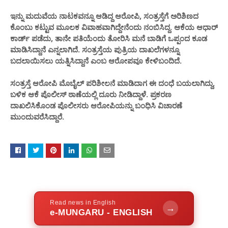
ಇನ್ನು ಮದುವೆಯ ನಾಟಕವನ್ನೂ ಆಡಿದ್ದ ಆರೋಪಿ, ಸಂತ್ರಸ್ತೆಗೆ ಅರಿಶಿಣದ
ಕೊಂಬು ಕಟ್ಟುವ ಮೂಲಕ ವಿವಾಹವಾಗಿದ್ದೇನೆಂದು ನಂಬಿಸಿದ್ದ. ಆಕೆಯ ಆಧಾರ್
ಕಾರ್ಡ್ ಪಡೆದು, ತಾನೇ ಪತಿಯೆಂದು ತೋರಿಸಿ ಮನೆ ಬಾಡಿಗೆ ಒಪ್ಪಂದ ಕೂಡ
ಮಾಡಿಸಿದ್ದಾನೆ ಎನ್ನಲಾಗಿದೆ. ಸಂತ್ರಸ್ತೆಯ ಪುತ್ರಿಯ ದಾಖಲೆಗಳನ್ನೂ
ಬದಲಾಯಿಸಲು ಯತ್ನಿಸಿದ್ದಾನೆ ಎಂಬ ಆರೋಪವೂ ಕೇಳಿಬಂದಿದೆ.
ಸಂತ್ರಸ್ತೆ ಆರೋಪಿ ಮೊಬೈಲ್ ಪರಿಶೀಲನೆ ಮಾಡಿದಾಗ ಈ ದಂಧೆ ಬಯಲಾಗಿದ್ದು,
ಬಳಿಕ ಆಕೆ ಪೊಲೀಸ್ ಠಾಣೆಯಲ್ಲಿ ದೂರು ನೀಡಿದ್ದಾಳೆ. ಪ್ರಕರಣ
ದಾಖಲಿಸಿಕೊಂಡ ಪೊಲೀಸರು ಆರೋಪಿಯನ್ನು ಬಂಧಿಸಿ ವಿಚಾರಣೆ
ಮುಂದುವರೆಸಿದ್ದಾರೆ.
Read news in English
→
e-MUNGARU - ENGLISH