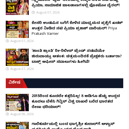
ಗ್ಲ್ಯಾಮಾರಸ್ ವೈಟ್‌ ಸೀರೆಯಲ್ಲಿ ಕಣ್ಮನ ಸೆಳೆದ ನಟಿ ವಿಷ್ಣು
ಪ್ರಿಯಾ; ಸಾಮಾಜಿಕ ಜಾಲತಾಣಗಳಲ್ಲಿ ಫೋಟೋ ವೈರಲ್!
August 07, 2026
ಕೇಸರಿ ಉಡುಪಿನ ಬಗೆಗೆ ಕೇಳಿದ ಮಾಧ್ಯಮದ ಪ್ರಶ್ನೆಗೆ ಖಡಕ್
ಉತ್ತರ ನೀಡಿದ ನಟಿ ಪ್ರಿಯಾ ಪ್ರಕಾಶ್ ವಾರಿಯರ್! Priya
Prakash Varrier
August 07, 2026
'ಶಾಂತಿ ಕ್ರಾಂತಿ' ರೀ-ರಿಲೀಸ್ ಟ್ರೆಂಡ್ ನಡುವೆಯೇ
ಶುರುವಾಯ್ತು ಆತಂಕ: ಚಿತ್ರಮಂದಿರಕ್ಕೆ ಪ್ರೇಕ್ಷಕರು ಬರ್ತಾರಾ?
ಬಾಕ್ಸ್ ಆಫೀಸ್ ಸವಾಲುಗಳು ಹೀಗಿವೆ!
August 07, 2026
ವಿಶೇಷ
2015ರಿಂದ ಕೂದಲೇ ಕತ್ತರಿಸಿಲ್ಲ! 8 ಅಡಿಗೂ ಹೆಚ್ಚು ಉದ್ದದ
ಕೂದಲು ಬೆಳೆಸಿ ಗಿನ್ನಿಸ್ ವಿಶ್ವ ದಾಖಲೆ ಬರೆದ ಭಾರತದ
ರೇಣು ಧರಿಯಾಲ್!
August 08, 2026
ಗಾಲಿಕುರ್ಚಿಯಲ್ಲಿ ಬಂದ ಭಾಗ್ಯಶ್ರೀ ಕುಲಾಲ್‌ಗೆ ಆಳ್ವಾಸ್