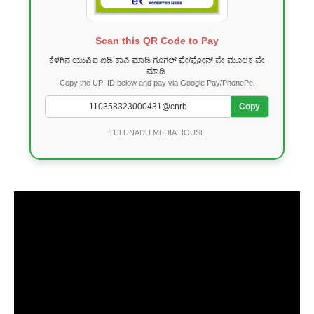
Scan this QR Code to Pay
ಕೆಳಗಿನ ಯುಪಿಐ ಐಡಿ ಕಾಪಿ ಮಾಡಿ ಗೂಗಲ್ ಪೇ/ಫೋನ್ ಪೇ ಮೂಲಕ ಪೇ
ಮಾಡಿ.
Copy the UPI ID below and pay via Google Pay/PhonePe.
Copy
TULUNADU MEDIA HOUSE