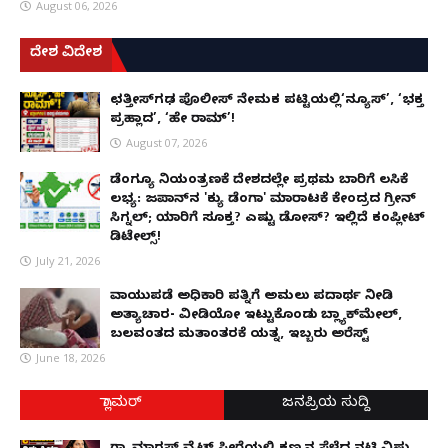
August 06, 2026
ದೇಶ ವಿದೇಶ
ಛತ್ತೀಸ್‌ಗಢ ಪೊಲೀಸ್ ನೇಮಕ ಪಟ್ಟಿಯಲ್ಲಿ‘ನ್ಯೂಸ್’, ‘ಭಕ್ತ
ಪ್ರಹ್ಲಾದ’, ‘ಹೇ ರಾಮ್’!
August 07, 2026
ಡೆಂಗ್ಯೂ ನಿಯಂತ್ರಣಕ್ಕೆ ದೇಶದಲ್ಲೇ ಪ್ರಥಮ ಬಾರಿಗೆ ಲಸಿಕೆ
ಲಭ್ಯ: ಜಪಾನ್‌ನ 'ಕ್ಯು ಡೆಂಗಾ' ಮಾರಾಟಕ್ಕೆ ಕೇಂದ್ರದ ಗ್ರೀನ್
ಸಿಗ್ನಲ್; ಯಾರಿಗೆ ಸೂಕ್ತ? ಎಷ್ಟು ಡೋಸ್? ಇಲ್ಲಿದೆ ಕಂಪ್ಲೀಟ್
ಡಿಟೇಲ್ಸ್!
July 21, 2026
ವಾಯುಪಡೆ ಅಧಿಕಾರಿ ಪತ್ನಿಗೆ ಅಮಲು ಪದಾರ್ಥ ನೀಡಿ
ಅತ್ಯಾಚಾರ- ವೀಡಿಯೋ ಇಟ್ಟುಕೊಂಡು ಬ್ಲ್ಯಾಕ್‌ಮೇಲ್,
ಬಲವಂತದ ಮತಾಂತರಕ್ಕೆ ಯತ್ನ, ಇಬ್ಬರು ಅರೆಸ್ಟ್
June 18, 2026
ಗ್ಲಾಮರ್
ಜನಪ್ರಿಯ ಸುದ್ದಿ