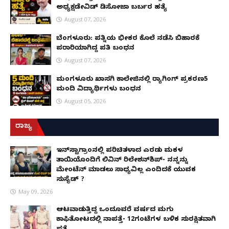
ಅಧ್ಯಕ್ಷಡೇವಿಡ್ ಡಿಸೋಜಾ ಬರ್ಬರ ಹತ್ಯೆ
August 07, 2026
ಬೆಂಗಳೂರು: ಪತ್ನಿಯ ಭೀಕರ ಕೊಲೆ ನಡೆಸಿ ಬಿಹಾರಕ್ಕೆ
ಪರಾರಿಯಾಗಿದ್ದ ಪತಿ ಬಂಧನ
August 07, 2026
ಮಂಗಳೂರು ಖಾಸಗಿ ಕಾಲೇಜಿನಲ್ಲಿ ರ‌್ಯಾಗಿಂಗ್ ಪ್ರಕರಣ5
ಮಂದಿ ವಿದ್ಯಾರ್ಥಿಗಳು ಬಂಧನ
August 05, 2026
ರಾಜ್ಯ
ಇನ್​ಸ್ಟಾಗ್ರಾಂನಲ್ಲಿ ಪರಿಚಿತಳಾದ ಎರಡು ಮಕ್ಕಳ
ತಾಯಿಯೊಂದಿಗೆ ಲಿವಿನ್ ರಿಲೇಶನ್​ಶಿಪ್- ನನ್ನನ್ನು
ಮೇಂಟೆನ್ ಮಾಡಲು ಸಾಧ್ಯವಿಲ್ಲ ಎಂದಿದಕ್ಕೆ ಯುವಕ
ಸುಸೈಡ್ ?
May 09, 2026
ಆಟವಾಡುತ್ತಿದ್ದ ಒಂದೂವರೆ ವರ್ಷದ ಮಗು
ಕಾಫಿತೋಟದಲ್ಲಿ ನಾಪತ್ತೆ- 12ಗಂಟೆಗಳ ಬಳಿಕ ಸುರಕ್ಷಿತವಾಗಿ