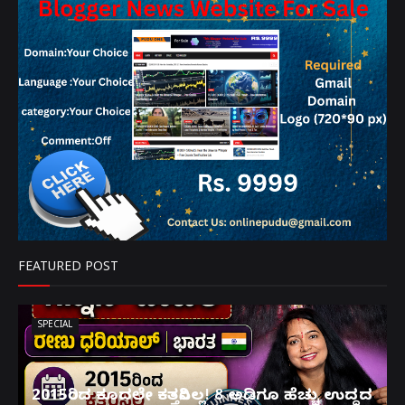
FEATURED POST
SPECIAL
2015ರಿಂದ ಕೂದಲೇ ಕತ್ತರಿಸಿಲ್ಲ! 8 ಅಡಿಗೂ ಹೆಚ್ಚು ಉದ್ದದ