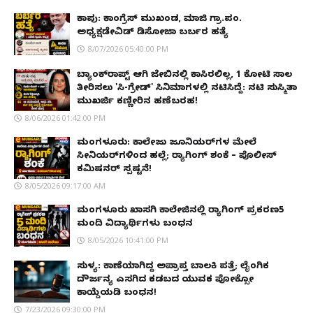
ಕಾಪು: ಕಾಂಗ್ರೆಸ್ ಮುಖಂಡ, ಮಾಜಿ ಗ್ರಾ.ಪಂ.
ಅಧ್ಯಕ್ಷಡೇವಿಡ್ ಡಿಸೋಜಾ ಬರ್ಬರ ಹತ್ಯೆ
8/07/2026 05:40:00 PM
ಬ್ಯಾಂಕ್‌ರಾಪ್ಟ್‌ ಆಗಿ ಜೇಬಿನಲ್ಲಿ ಕಾಸಿರಲಿಲ್ಲ, ₹1 ಕೋಟಿ ಸಾಲ
ತೀರಿಸಲು 'ಸಿ-ಗ್ರೇಡ್' ಸಿನಿಮಾಗಳಲ್ಲಿ ನಟಿಸಿದ್ದೆ: ನಟಿ ಸುಸ್ಮಿತಾ
ಮುಖರ್ಜಿ ಕಣ್ಣೀರಿನ ಹಣೆಬರಹ!
8/06/2026 01:42:00 PM
ಮಂಗಳೂರು: ಕಾಲೇಜು ಜೂನಿಯರ್‌ಗಳ ಮೇಲೆ
ಸೀನಿಯರ್‌ಗಳಿಂದ ಹಲ್ಲೆ; ರ‌್ಯಾಗಿಂಗ್ ಶಂಕೆ – ಪೊಲೀಸ್
ಕಮಿಷನರ್ ಸ್ಪಷ್ಟನೆ!
8/05/2026 09:17:00 AM
ಮಂಗಳೂರು ಖಾಸಗಿ ಕಾಲೇಜಿನಲ್ಲಿ ರ‌್ಯಾಗಿಂಗ್ ಪ್ರಕರಣ5
ಮಂದಿ ವಿದ್ಯಾರ್ಥಿಗಳು ಬಂಧನ
8/05/2026 10:41:00 PM
ಸುಳ್ಯ: ಕಾಣೆಯಾಗಿದ್ದ ಅಪ್ರಾಪ್ತ ಬಾಲಕಿ ಪತ್ತೆ; ಲೈಂಗಿಕ
ದೌರ್ಜನ್ಯ ಎಸಗಿದ ಕಡಬದ ಯುವಕ ಪೋಕ್ಸೋ
ಕಾಯ್ದೆಯಡಿ ಬಂಧನ!
7/23/2026 09:30:00 PM