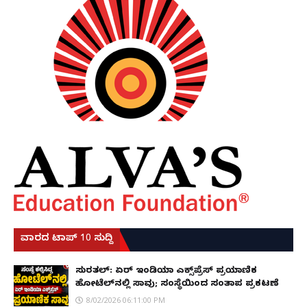
ವಾರದ ಟಾಪ್ 10 ಸುದ್ದಿ
ಸುರತ್ಕಲ್: ಏರ್ ಇಂಡಿಯಾ ಎಕ್ಸ್‌ಪ್ರೆಸ್ ಪ್ರಯಾಣಿಕ
ಹೋಟೆಲ್‌ನಲ್ಲಿ ಸಾವು; ಸಂಸ್ಥೆಯಿಂದ ಸಂತಾಪ ಪ್ರಕಟಣೆ
8/02/2026 06:11:00 PM