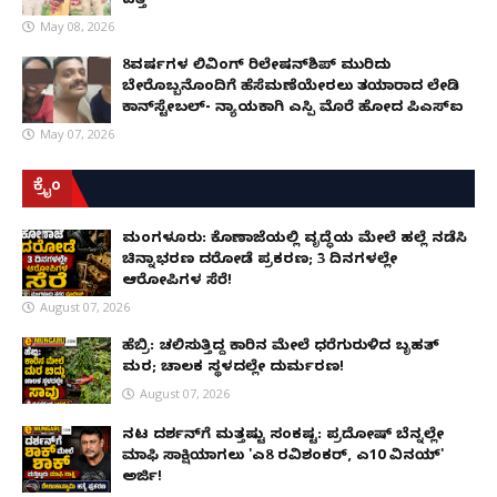
ಪತ್ತೆ
May 08, 2026
8ವರ್ಷಗಳ ಲಿವಿಂಗ್‌ ರಿಲೇಷನ್‌ಶಿಪ್ ಮುರಿದು
ಬೇರೊಬ್ಬನೊಂದಿಗೆ ಹೆಸೆಮಣೆಯೇರಲು ತಯಾರಾದ ಲೇಡಿ
ಕಾನ್‌ಸ್ಟೇಬಲ್- ನ್ಯಾಯಕ್ಕಾಗಿ ಎಸ್ಪಿ ಮೊರೆ ಹೋದ ಪಿಎಸ್ಐ
May 07, 2026
ಕ್ರೈಂ
ಮಂಗಳೂರು: ಕೊಣಾಜೆಯಲ್ಲಿ ವೃದ್ಧೆಯ ಮೇಲೆ ಹಲ್ಲೆ ನಡೆಸಿ
ಚಿನ್ನಾಭರಣ ದರೋಡೆ ಪ್ರಕರಣ; 3 ದಿನಗಳಲ್ಲೇ
ಆರೋಪಿಗಳ ಸೆರೆ!
August 07, 2026
ಹೆಬ್ರಿ: ಚಲಿಸುತ್ತಿದ್ದ ಕಾರಿನ ಮೇಲೆ ಧರೆಗುರುಳಿದ ಬೃಹತ್
ಮರ; ಚಾಲಕ ಸ್ಥಳದಲ್ಲೇ ದುರ್ಮರಣ!
August 07, 2026
ನಟ ದರ್ಶನ್‌ಗೆ ಮತ್ತಷ್ಟು ಸಂಕಷ್ಟ: ಪ್ರದೋಷ್ ಬೆನ್ನಲ್ಲೇ
ಮಾಫಿ ಸಾಕ್ಷಿಯಾಗಲು 'ಎ8 ರವಿಶಂಕರ್, ಎ10 ವಿನಯ್'
ಅರ್ಜಿ!