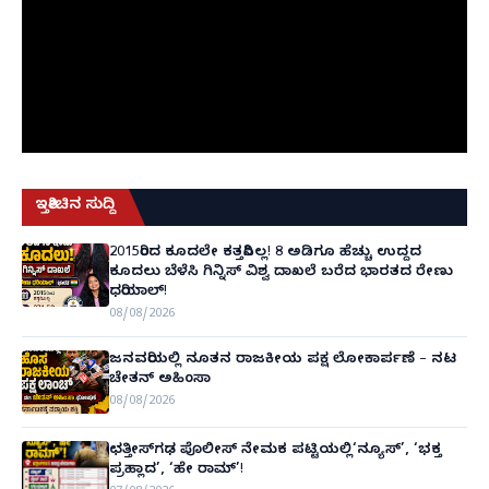
ಇತ್ತೀಚಿನ ಸುದ್ದಿ
2015ರಿಂದ ಕೂದಲೇ ಕತ್ತರಿಸಿಲ್ಲ! 8 ಅಡಿಗೂ ಹೆಚ್ಚು ಉದ್ದದ
ಕೂದಲು ಬೆಳೆಸಿ ಗಿನ್ನಿಸ್ ವಿಶ್ವ ದಾಖಲೆ ಬರೆದ ಭಾರತದ ರೇಣು
ಧರಿಯಾಲ್!
08/08/2026
ಜನವರಿಯಲ್ಲಿ ನೂತನ ರಾಜಕೀಯ ಪಕ್ಷ ಲೋಕಾರ್ಪಣೆ – ನಟ
ಚೇತನ್ ಅಹಿಂಸಾ
08/08/2026
ಛತ್ತೀಸ್‌ಗಢ ಪೊಲೀಸ್ ನೇಮಕ ಪಟ್ಟಿಯಲ್ಲಿ‘ನ್ಯೂಸ್’, ‘ಭಕ್ತ
ಪ್ರಹ್ಲಾದ’, ‘ಹೇ ರಾಮ್’!