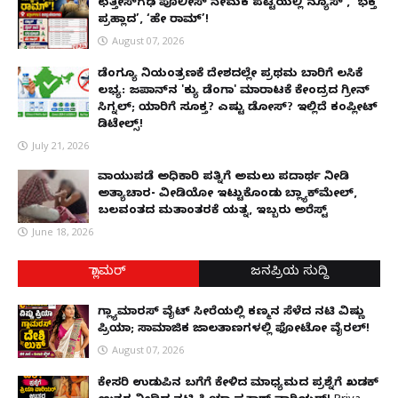
ಛತ್ತೀಸ್‌ಗಢ ಪೊಲೀಸ್ ನೇಮಕ ಪಟ್ಟಿಯಲ್ಲಿ‘ನ್ಯೂಸ್’, ‘ಭಕ್ತ
ಪ್ರಹ್ಲಾದ’, ‘ಹೇ ರಾಮ್’!
August 07, 2026
ಡೆಂಗ್ಯೂ ನಿಯಂತ್ರಣಕ್ಕೆ ದೇಶದಲ್ಲೇ ಪ್ರಥಮ ಬಾರಿಗೆ ಲಸಿಕೆ
ಲಭ್ಯ: ಜಪಾನ್‌ನ 'ಕ್ಯು ಡೆಂಗಾ' ಮಾರಾಟಕ್ಕೆ ಕೇಂದ್ರದ ಗ್ರೀನ್
ಸಿಗ್ನಲ್; ಯಾರಿಗೆ ಸೂಕ್ತ? ಎಷ್ಟು ಡೋಸ್? ಇಲ್ಲಿದೆ ಕಂಪ್ಲೀಟ್
ಡಿಟೇಲ್ಸ್!
July 21, 2026
ವಾಯುಪಡೆ ಅಧಿಕಾರಿ ಪತ್ನಿಗೆ ಅಮಲು ಪದಾರ್ಥ ನೀಡಿ
ಅತ್ಯಾಚಾರ- ವೀಡಿಯೋ ಇಟ್ಟುಕೊಂಡು ಬ್ಲ್ಯಾಕ್‌ಮೇಲ್,
ಬಲವಂತದ ಮತಾಂತರಕ್ಕೆ ಯತ್ನ, ಇಬ್ಬರು ಅರೆಸ್ಟ್
June 18, 2026
ಗ್ಲಾಮರ್
ಜನಪ್ರಿಯ ಸುದ್ದಿ
ಗ್ಲ್ಯಾಮಾರಸ್ ವೈಟ್‌ ಸೀರೆಯಲ್ಲಿ ಕಣ್ಮನ ಸೆಳೆದ ನಟಿ ವಿಷ್ಣು
ಪ್ರಿಯಾ; ಸಾಮಾಜಿಕ ಜಾಲತಾಣಗಳಲ್ಲಿ ಫೋಟೋ ವೈರಲ್!
August 07, 2026
ಕೇಸರಿ ಉಡುಪಿನ ಬಗೆಗೆ ಕೇಳಿದ ಮಾಧ್ಯಮದ ಪ್ರಶ್ನೆಗೆ ಖಡಕ್