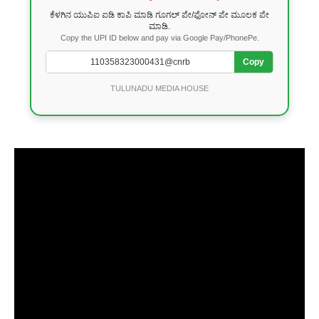
ಕೆಳಗಿನ ಯುಪಿಐ ಐಡಿ ಕಾಪಿ ಮಾಡಿ ಗೂಗಲ್ ಪೇ/ಫೋನ್ ಪೇ ಮೂಲಕ ಪೇ
ಮಾಡಿ.
Copy the UPI ID below and pay via Google Pay/PhonePe.
Copy
TULUNADU MEDIA HOUSE