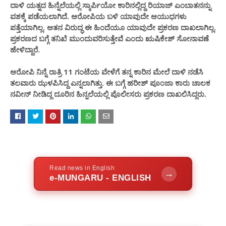
ದಾಳಿ ಯತ್ನದ ಹಿನ್ನೆಲೆಯಲ್ಲಿ ಸ್ಕಾರ್ಪಿಯೋ ಕಾರಿನಲ್ಲಿದ್ದ ರಿಯಾಜ್ ಎಂಬಾತನನ್ನು
ವಶಕ್ಕೆ ಪಡೆಯಲಾಗಿದೆ. ಆರೋಪಿಯ ಬಳಿ ಯಾವುದೇ ಆಯುಧಗಳು
ಪತ್ತೆಯಾಗಿಲ್ಲ. ಆತನ ವಿರುದ್ಧ ಈ ಹಿಂದೆಯೂ ಯಾವುದೇ ಪ್ರಕರಣ ದಾಖಲಾಗಿಲ್ಲ.
ಪ್ರಕರಣದ ಬಗ್ಗೆ ತನಿಖೆ ಮುಂದುವರಿಸುತ್ತೇವೆ‌ ಎಂದು ಋಷಿಕೇಶ್ ಸೋನಾವಣೆ
ಹೇಳಿದ್ದಾರೆ.
ಆರೋಪಿ ನಿನ್ನೆ ರಾತ್ರಿ 11 ಗಂಟೆಯ ವೇಳೆಗೆ ತನ್ನ ಕಾರಿನ ಮೇಲೆ ದಾಳಿ ನಡೆಸಿ
ತಲವಾರು ಝಳಪಿಸಿದ್ದ ಎನ್ನಲಾಗಿತ್ತು. ಈ ಬಗ್ಗೆ ಹರೀಶ್ ಪೂಂಜಾ ಕಾರು ಚಾಲಕ
ನವೀನ್ ನೀಡಿದ್ದ ದೂರಿನ ಹಿನ್ನಲೆಯಲ್ಲಿ ಪೊಲೀಸರು ಪ್ರಕರಣ ದಾಖಲಿಸಿದ್ದರು.
Read news in English
→
e-MUNGARU - ENGLISH