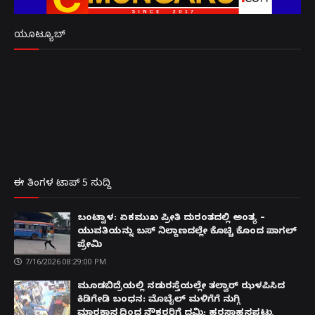
ಯೂಟ್ಯೂಬ್
ಈ ತಿಂಗಳ ಟಾಪ್ 5 ಸುದ್ದಿ
ಬಂಟ್ವಾಳ: ಏಕಮುಖ ಪ್ರೀತಿ ದುರಂತದಲ್ಲಿ ಅಂತ್ಯ –
ಯುವತಿಯನ್ನು ಬಸ್ ನಿಲ್ದಾಣದಲ್ಲೇ ಕೊಚ್ಚಿ ಕೊಂದ ಪಾಗಲ್
ಪ್ರೇಮಿ
7/16/2026 08:29:00 PM
ಮೂಡಬಿದ್ರೆಯಲ್ಲಿ ನಡುರಸ್ತೆಯಲ್ಲೇ ತಲ್ವಾರ್ ಝಳಪಿಸಿದ
ಕಿಡಿಗೇಡಿ ಬಂಧನ: ಮೊಬೈಲ್ ಮಳಿಗೆಗೆ ನುಗ್ಗಿ
ಮಾರಕಾಸ್ತ್ರದಿಂದ ನೌಕರರಿಗೆ ಧಮ್ಕಿ; ಹರಸಾಹಸಪಟ್ಟು