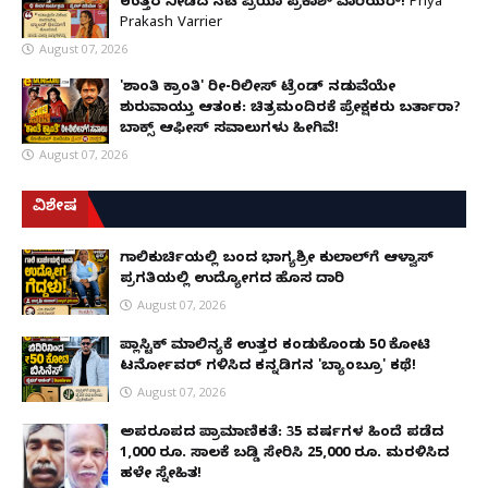
ಉತ್ತರ ನೀಡಿದ ನಟಿ ಪ್ರಿಯಾ ಪ್ರಕಾಶ್ ವಾರಿಯರ್! Priya
Prakash Varrier
August 07, 2026
'ಶಾಂತಿ ಕ್ರಾಂತಿ' ರೀ-ರಿಲೀಸ್ ಟ್ರೆಂಡ್ ನಡುವೆಯೇ
ಶುರುವಾಯ್ತು ಆತಂಕ: ಚಿತ್ರಮಂದಿರಕ್ಕೆ ಪ್ರೇಕ್ಷಕರು ಬರ್ತಾರಾ?
ಬಾಕ್ಸ್ ಆಫೀಸ್ ಸವಾಲುಗಳು ಹೀಗಿವೆ!
August 07, 2026
ವಿಶೇಷ
ಗಾಲಿಕುರ್ಚಿಯಲ್ಲಿ ಬಂದ ಭಾಗ್ಯಶ್ರೀ ಕುಲಾಲ್‌ಗೆ ಆಳ್ವಾಸ್
ಪ್ರಗತಿಯಲ್ಲಿ ಉದ್ಯೋಗದ ಹೊಸ ದಾರಿ
August 07, 2026
ಪ್ಲಾಸ್ಟಿಕ್ ಮಾಲಿನ್ಯಕ್ಕೆ ಉತ್ತರ ಕಂಡುಕೊಂಡು ₹50 ಕೋಟಿ
ಟರ್ನೋವರ್ ಗಳಿಸಿದ ಕನ್ನಡಿಗನ 'ಬ್ಯಾಂಬ್ರೂ' ಕಥೆ!
August 07, 2026
ಅಪರೂಪದ ಪ್ರಾಮಾಣಿಕತೆ: 35 ವರ್ಷಗಳ ಹಿಂದೆ ಪಡೆದ
1,000 ರೂ. ಸಾಲಕ್ಕೆ ಬಡ್ಡಿ ಸೇರಿಸಿ 25,000 ರೂ. ಮರಳಿಸಿದ
ಹಳೇ ಸ್ನೇಹಿತ!