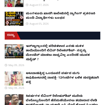
August 07, 2026
ಮಂಗಳೂರು ಖಾಸಗಿ ಕಾಲೇಜಿನಲ್ಲಿ ರ‌್ಯಾಗಿಂಗ್ ಪ್ರಕರಣ5
ಮಂದಿ ವಿದ್ಯಾರ್ಥಿಗಳು ಬಂಧನ
August 05, 2026
ರಾಜ್ಯ
ಇನ್​ಸ್ಟಾಗ್ರಾಂನಲ್ಲಿ ಪರಿಚಿತಳಾದ ಎರಡು ಮಕ್ಕಳ
ತಾಯಿಯೊಂದಿಗೆ ಲಿವಿನ್ ರಿಲೇಶನ್​ಶಿಪ್- ನನ್ನನ್ನು
ಮೇಂಟೆನ್ ಮಾಡಲು ಸಾಧ್ಯವಿಲ್ಲ ಎಂದಿದಕ್ಕೆ ಯುವಕ
ಸುಸೈಡ್ ?
May 09, 2026
ಆಟವಾಡುತ್ತಿದ್ದ ಒಂದೂವರೆ ವರ್ಷದ ಮಗು
ಕಾಫಿತೋಟದಲ್ಲಿ ನಾಪತ್ತೆ- 12ಗಂಟೆಗಳ ಬಳಿಕ ಸುರಕ್ಷಿತವಾಗಿ
ಪತ್ತೆ
May 08, 2026
8ವರ್ಷಗಳ ಲಿವಿಂಗ್‌ ರಿಲೇಷನ್‌ಶಿಪ್ ಮುರಿದು
ಬೇರೊಬ್ಬನೊಂದಿಗೆ ಹೆಸೆಮಣೆಯೇರಲು ತಯಾರಾದ ಲೇಡಿ