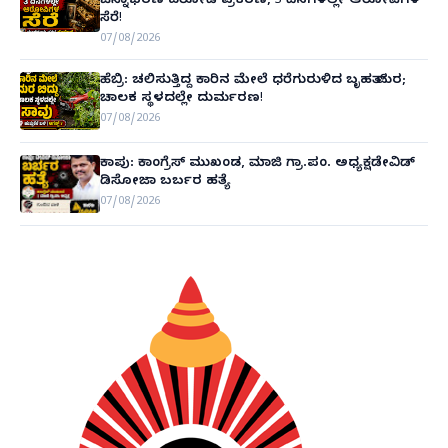
ಚಿನ್ನಾಭರಣ ದರೋಡೆ ಪ್ರಕರಣ; 3 ದಿನಗಳಲ್ಲೇ ಆರೋಪಿಗಳ
ಸೆರೆ!
07/08/2026
ಹೆಬ್ರಿ: ಚಲಿಸುತ್ತಿದ್ದ ಕಾರಿನ ಮೇಲೆ ಧರೆಗುರುಳಿದ ಬೃಹತ್ ಮರ;
ಚಾಲಕ ಸ್ಥಳದಲ್ಲೇ ದುರ್ಮರಣ!
07/08/2026
ಕಾಪು: ಕಾಂಗ್ರೆಸ್ ಮುಖಂಡ, ಮಾಜಿ ಗ್ರಾ.ಪಂ. ಅಧ್ಯಕ್ಷಡೇವಿಡ್
ಡಿಸೋಜಾ ಬರ್ಬರ ಹತ್ಯೆ
07/08/2026