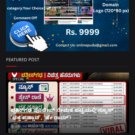
FEATURED POST
SPECIAL
ಛತ್ತೀಸ್‌ಗಢ ಪೊಲೀಸ್ ನೇಮಕ ಪಟ್ಟಿಯಲ್ಲಿ‘ನ್ಯೂಸ್’,
‘ಭಕ್ತ ಪ್ರಹ್ಲಾದ’, ‘ಹೇ ರಾಮ್’!
ONLINE PUDU
8/07/2026 10:42:00 PM