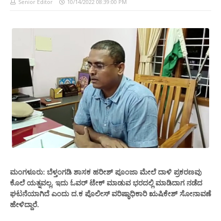
Senior Editor
10/14/2022 08:39:00 PM
ಮಂಗಳೂರು: ಬೆಳ್ತಂಗಡಿ ಶಾಸಕ‌ ಹರೀಶ್ ಪೂಂಜಾ ಮೇಲೆ ದಾಳಿ ಪ್ರಕರಣವು
ಕೊಲೆ ಯತ್ನವಲ್ಲ. ಇದು ಓವರ್ ಟೇಕ್ ಮಾಡುವ ಭರದಲ್ಲಿ ಮಾಡಿದಾಗ ನಡೆದ
ಘಟನೆಯಾಗಿದೆ ಎಂದು ದ.ಕ ಪೊಲೀಸ್ ವರಿಷ್ಠಾಧಿಕಾರಿ ಋಷಿಕೇಶ್ ಸೋನಾವಣೆ
ಹೇಳಿದ್ದಾರೆ.