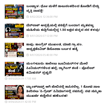
ಬಂಟ್ವಾಳ: ಧೋ ಮಳೆಗೆ ಕಾಲುಸಂಕದಿಂದ ತೋಡಿಗೆ ಬಿದ್ದು
ವ್ಯಕ್ತಿ ನಾಪತ್ತೆ!
8/02/2026 12:36:00 PM
ವೆನ್‌ಲಾಕ್ ಆಸ್ಪತ್ರೆಯಲ್ಲಿ ಚಿಕಿತ್ಸೆಗೆ ಬಂದಾಗ ಮೃತಪಟ್ಟ
ಮಹಿಳೆಯ ಕುತ್ತಿಗೆಯಲ್ಲಿದ್ದ ₹1.50 ಲಕ್ಷದ ಚಿನ್ನದ ಸರ ಕಳವು!
8/01/2026 07:12:00 PM
ಕಾಪು: ಕಾಂಗ್ರೆಸ್ ಮುಖಂಡ, ಮಾಜಿ ಗ್ರಾ.ಪಂ.
ಅಧ್ಯಕ್ಷಡೇವಿಡ್ ಡಿಸೋಜಾ ಬರ್ಬರ ಹತ್ಯೆ
8/07/2026 05:40:00 PM
ಮಂಗಳೂರು: ಕಾಲೇಜು ಜೂನಿಯರ್‌ಗಳ ಮೇಲೆ
ಸೀನಿಯರ್‌ಗಳಿಂದ ಹಲ್ಲೆ; ರ‌್ಯಾಗಿಂಗ್ ಶಂಕೆ – ಪೊಲೀಸ್
ಕಮಿಷನರ್ ಸ್ಪಷ್ಟನೆ!
8/05/2026 09:17:00 AM
ಬ್ಯಾಂಕ್‌ರಾಪ್ಟ್‌ ಆಗಿ ಜೇಬಿನಲ್ಲಿ ಕಾಸಿರಲಿಲ್ಲ, ₹1 ಕೋಟಿ ಸಾಲ
ತೀರಿಸಲು 'ಸಿ-ಗ್ರೇಡ್' ಸಿನಿಮಾಗಳಲ್ಲಿ ನಟಿಸಿದ್ದೆ: ನಟಿ ಸುಸ್ಮಿತಾ
ಮುಖರ್ಜಿ ಕಣ್ಣೀರಿನ ಹಣೆಬರಹ!
8/06/2026 01:42:00 PM