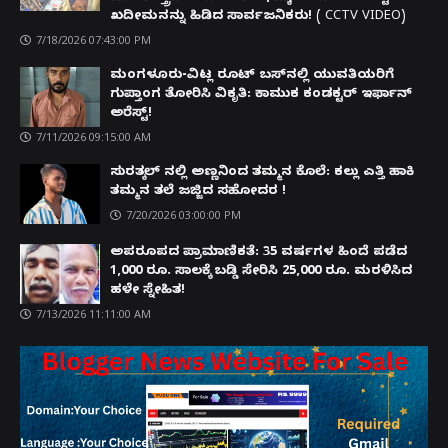
ಖದೀಮನನ್ನು ಹಿಡಿದ ಸಾರ್ವಜನಿಕರು! ( CCTV VIDEO)
7/18/2026 07:43:00 PM
ಮಂಗಳೂರು-ವಿಟ್ಲ ರೂಟ್ ಬಸ್‌ನಲ್ಲಿ ಯುವತಿಯರಿಗೆ
ಗುಪ್ತಾಂಗ ತೋರಿಸಿ ವಿಕೃತಿ: ಕಾಮುಕ ಕಂಡಕ್ಟರ್ ಇರ್ಫಾನ್
ಅರೆಸ್ಟ್!
7/11/2026 09:15:00 AM
ಸುರತ್ಕಲ್ ನಲ್ಲಿ ಅಣ್ಣನಿಂದ ತಮ್ಮನ ಕೊಲೆ: ಕಲ್ಲು ಎತ್ತಿ ಹಾಕಿ
ತಮ್ಮನ ತಲೆ ಜಜ್ಜಿದ ಸಹೋದರ !
7/20/2026 03:00:00 PM
ಅಪರೂಪದ ಪ್ರಾಮಾಣಿಕತೆ: 35 ವರ್ಷಗಳ ಹಿಂದೆ ಪಡೆದ
1,000 ರೂ. ಸಾಲಕ್ಕೆ ಬಡ್ಡಿ ಸೇರಿಸಿ 25,000 ರೂ. ಮರಳಿಸಿದ
ಹಳೇ ಸ್ನೇಹಿತ!
7/13/2026 11:11:00 AM