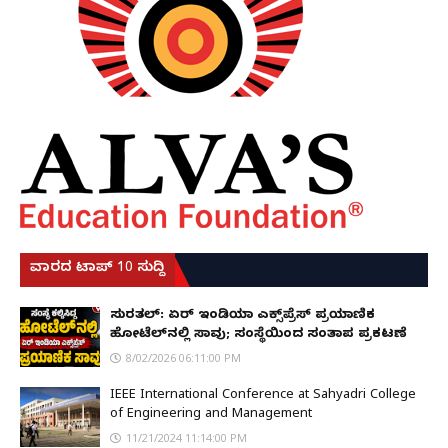
ವಾರದ ಟಾಪ್ 10 ಸುದ್ದಿ
ಸುರತ್ಕಲ್: ಏರ್ ಇಂಡಿಯಾ ಎಕ್ಸ್‌ಪ್ರೆಸ್ ಪ್ರಯಾಣಿಕ
ಹೋಟೆಲ್‌ನಲ್ಲಿ ಸಾವು; ಸಂಸ್ಥೆಯಿಂದ ಸಂತಾಪ ಪ್ರಕಟಣೆ
8/02/2026 06:11:00 PM
IEEE International Conference at Sahyadri College
of Engineering and Management
11/21/2024 11:14:00 PM