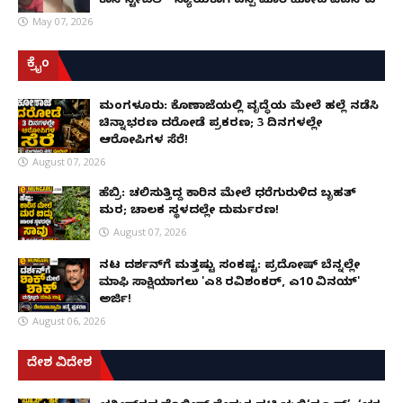
ಕಾನ್‌ಸ್ಟೇಬಲ್- ನ್ಯಾಯಕ್ಕಾಗಿ ಎಸ್ಪಿ ಮೊರೆ ಹೋದ ಪಿಎಸ್ಐ
May 07, 2026
ಕ್ರೈಂ
ಮಂಗಳೂರು: ಕೊಣಾಜೆಯಲ್ಲಿ ವೃದ್ಧೆಯ ಮೇಲೆ ಹಲ್ಲೆ ನಡೆಸಿ
ಚಿನ್ನಾಭರಣ ದರೋಡೆ ಪ್ರಕರಣ; 3 ದಿನಗಳಲ್ಲೇ
ಆರೋಪಿಗಳ ಸೆರೆ!
August 07, 2026
ಹೆಬ್ರಿ: ಚಲಿಸುತ್ತಿದ್ದ ಕಾರಿನ ಮೇಲೆ ಧರೆಗುರುಳಿದ ಬೃಹತ್
ಮರ; ಚಾಲಕ ಸ್ಥಳದಲ್ಲೇ ದುರ್ಮರಣ!
August 07, 2026
ನಟ ದರ್ಶನ್‌ಗೆ ಮತ್ತಷ್ಟು ಸಂಕಷ್ಟ: ಪ್ರದೋಷ್ ಬೆನ್ನಲ್ಲೇ
ಮಾಫಿ ಸಾಕ್ಷಿಯಾಗಲು 'ಎ8 ರವಿಶಂಕರ್, ಎ10 ವಿನಯ್'
ಅರ್ಜಿ!
August 06, 2026
ದೇಶ ವಿದೇಶ