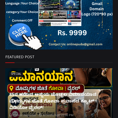
FEATURED POST
SPECIAL
85ರ ಹರೆಯದ ಅಜ್ಜಿಯ ಚೊಚ್ಚಲ ವಿಮಾನಯಾನ:
ಮೊಮ್ಮಗಳ ಜೊತೆ ಗೋವಾ ಪ್ರವಾಸದ ಕ್ಯೂಟ್
ವಿಡಿಯೋ ವೈರಲ್!
Senior Reporter
8/10/2026 08:22:00 PM