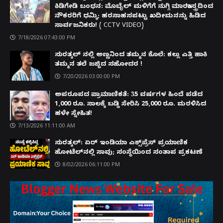
ಕಿಡಿಗೇಡಿ ಬಂಧನ: ಮೊಬೈಲ್ ಮಳಿಗೆಗೆ ನುಗ್ಗಿ ಮಾರಕಾಸ್ತ್ರದಿಂದ
ನೌಕರರಿಗೆ ಧಮ್ಕಿ; ಹರಸಾಹಸಪಟ್ಟು ಖದೀಮನನ್ನು ಹಿಡಿದ
ಸಾರ್ವಜನಿಕರು! ( CCTV VIDEO)
7/18/2026 07:43:00 PM
ಸುರತ್ಕಲ್ ನಲ್ಲಿ ಅಣ್ಣನಿಂದ ತಮ್ಮನ ಕೊಲೆ: ಕಲ್ಲು ಎತ್ತಿ ಹಾಕಿ
ತಮ್ಮನ ತಲೆ ಜಜ್ಜಿದ ಸಹೋದರ !
7/20/2026 03:00:00 PM
ಅಪರೂಪದ ಪ್ರಾಮಾಣಿಕತೆ: 35 ವರ್ಷಗಳ ಹಿಂದೆ ಪಡೆದ
1,000 ರೂ. ಸಾಲಕ್ಕೆ ಬಡ್ಡಿ ಸೇರಿಸಿ 25,000 ರೂ. ಮರಳಿಸಿದ
ಹಳೇ ಸ್ನೇಹಿತ!
7/13/2026 11:11:00 AM
ಸುರತ್ಕಲ್: ಏರ್ ಇಂಡಿಯಾ ಎಕ್ಸ್‌ಪ್ರೆಸ್ ಪ್ರಯಾಣಿಕ
ಹೋಟೆಲ್‌ನಲ್ಲಿ ಸಾವು; ಸಂಸ್ಥೆಯಿಂದ ಸಂತಾಪ ಪ್ರಕಟಣೆ
8/02/2026 06:11:00 PM