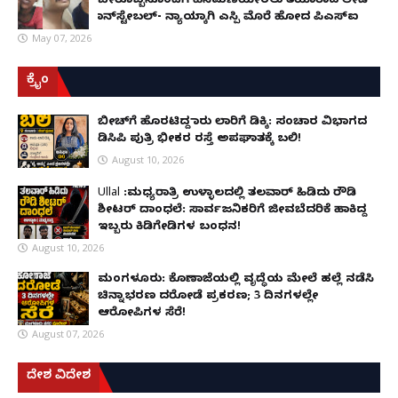
ಬೇರೊಬ್ಬನೊಂದಿಗೆ ಹೆಸೆಮಣೆಯೇರಲು ತಯಾರಾದ ಲೇಡಿ
ಕಾನ್‌ಸ್ಟೇಬಲ್- ನ್ಯಾಯಕ್ಕಾಗಿ ಎಸ್ಪಿ ಮೊರೆ ಹೋದ ಪಿಎಸ್ಐ
May 07, 2026
ಕ್ರೈಂ
ಬೀಚ್‌ಗೆ ಹೊರಟಿದ್ದ ಕಾರು ಲಾರಿಗೆ ಡಿಕ್ಕಿ: ಸಂಚಾರ ವಿಭಾಗದ
ಡಿಸಿಪಿ ಪುತ್ರಿ ಭೀಕರ ರಸ್ತೆ ಅಪಘಾತಕ್ಕೆ ಬಲಿ!
August 10, 2026
Ullal :ಮಧ್ಯರಾತ್ರಿ ಉಳ್ಳಾಲದಲ್ಲಿ ತಲವಾರ್ ಹಿಡಿದು ರೌಡಿ
ಶೀಟರ್ ದಾಂಧಲೆ: ಸಾರ್ವಜನಿಕರಿಗೆ ಜೀವಬೆದರಿಕೆ ಹಾಕಿದ್ದ
ಇಬ್ಬರು ಕಿಡಿಗೇಡಿಗಳ ಬಂಧನ!
August 10, 2026
ಮಂಗಳೂರು: ಕೊಣಾಜೆಯಲ್ಲಿ ವೃದ್ಧೆಯ ಮೇಲೆ ಹಲ್ಲೆ ನಡೆಸಿ
ಚಿನ್ನಾಭರಣ ದರೋಡೆ ಪ್ರಕರಣ; 3 ದಿನಗಳಲ್ಲೇ
ಆರೋಪಿಗಳ ಸೆರೆ!
August 07, 2026
ದೇಶ ವಿದೇಶ