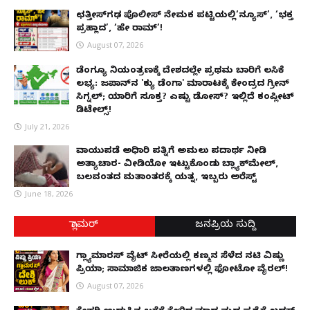
ಛತ್ತೀಸ್‌ಗಢ ಪೊಲೀಸ್ ನೇಮಕ ಪಟ್ಟಿಯಲ್ಲಿ‘ನ್ಯೂಸ್’, ‘ಭಕ್ತ
ಪ್ರಹ್ಲಾದ’, ‘ಹೇ ರಾಮ್’!
August 07, 2026
ಡೆಂಗ್ಯೂ ನಿಯಂತ್ರಣಕ್ಕೆ ದೇಶದಲ್ಲೇ ಪ್ರಥಮ ಬಾರಿಗೆ ಲಸಿಕೆ
ಲಭ್ಯ: ಜಪಾನ್‌ನ 'ಕ್ಯು ಡೆಂಗಾ' ಮಾರಾಟಕ್ಕೆ ಕೇಂದ್ರದ ಗ್ರೀನ್
ಸಿಗ್ನಲ್; ಯಾರಿಗೆ ಸೂಕ್ತ? ಎಷ್ಟು ಡೋಸ್? ಇಲ್ಲಿದೆ ಕಂಪ್ಲೀಟ್
ಡಿಟೇಲ್ಸ್!
July 21, 2026
ವಾಯುಪಡೆ ಅಧಿಕಾರಿ ಪತ್ನಿಗೆ ಅಮಲು ಪದಾರ್ಥ ನೀಡಿ
ಅತ್ಯಾಚಾರ- ವೀಡಿಯೋ ಇಟ್ಟುಕೊಂಡು ಬ್ಲ್ಯಾಕ್‌ಮೇಲ್,
ಬಲವಂತದ ಮತಾಂತರಕ್ಕೆ ಯತ್ನ, ಇಬ್ಬರು ಅರೆಸ್ಟ್
June 18, 2026
ಗ್ಲಾಮರ್
ಜನಪ್ರಿಯ ಸುದ್ದಿ
ಗ್ಲ್ಯಾಮಾರಸ್ ವೈಟ್‌ ಸೀರೆಯಲ್ಲಿ ಕಣ್ಮನ ಸೆಳೆದ ನಟಿ ವಿಷ್ಣು
ಪ್ರಿಯಾ; ಸಾಮಾಜಿಕ ಜಾಲತಾಣಗಳಲ್ಲಿ ಫೋಟೋ ವೈರಲ್!
August 07, 2026