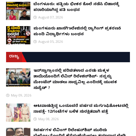
ಬೆಂಗಳೂರು: ಪತ್ನಿಯ ಭೀಕರ ಕೊಲೆ ನಡೆಸಿ ಬಿಹಾರಕ್ಕೆ
ಪರಾರಿಯಾಗಿದ್ದ ಪತಿ ಬಂಧನ
August 07, 2026
ಮಂಗಳೂರು ಖಾಸಗಿ ಕಾಲೇಜಿನಲ್ಲಿ ರ‌್ಯಾಗಿಂಗ್ ಪ್ರಕರಣ5
ಮಂದಿ ವಿದ್ಯಾರ್ಥಿಗಳು ಬಂಧನ
August 05, 2026
ರಾಜ್ಯ
ಇನ್​ಸ್ಟಾಗ್ರಾಂನಲ್ಲಿ ಪರಿಚಿತಳಾದ ಎರಡು ಮಕ್ಕಳ
ತಾಯಿಯೊಂದಿಗೆ ಲಿವಿನ್ ರಿಲೇಶನ್​ಶಿಪ್- ನನ್ನನ್ನು
ಮೇಂಟೆನ್ ಮಾಡಲು ಸಾಧ್ಯವಿಲ್ಲ ಎಂದಿದಕ್ಕೆ ಯುವಕ
ಸುಸೈಡ್ ?
May 09, 2026
ಆಟವಾಡುತ್ತಿದ್ದ ಒಂದೂವರೆ ವರ್ಷದ ಮಗು ಕಾಫಿತೋಟದಲ್ಲಿ
ನಾಪತ್ತೆ- 12ಗಂಟೆಗಳ ಬಳಿಕ ಸುರಕ್ಷಿತವಾಗಿ ಪತ್ತೆ
May 08, 2026
8ವರ್ಷಗಳ ಲಿವಿಂಗ್‌ ರಿಲೇಷನ್‌ಶಿಪ್ ಮುರಿದು