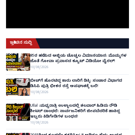
ಇತ್ತೀಚಿನ ಸುದ್ದಿ
85ರ ಹರೆಯದ ಅಜ್ಜಿಯ ಚೊಚ್ಚಲ ವಿಮಾನಯಾನ: ಮೊಮ್ಮಗಳ
ಜೊತೆ ಗೋವಾ ಪ್ರವಾಸದ ಕ್ಯೂಟ್ ವಿಡಿಯೋ ವೈರಲ್!
10/08/2026
ಬೀಚ್‌ಗೆ ಹೊರಟಿದ್ದ ಕಾರು ಲಾರಿಗೆ ಡಿಕ್ಕಿ: ಸಂಚಾರ ವಿಭಾಗದ
ಡಿಸಿಪಿ ಪುತ್ರಿ ಭೀಕರ ರಸ್ತೆ ಅಪಘಾತಕ್ಕೆ ಬಲಿ!
10/08/2026
Ullal :ಮಧ್ಯರಾತ್ರಿ ಉಳ್ಳಾಲದಲ್ಲಿ ತಲವಾರ್ ಹಿಡಿದು ರೌಡಿ
ಶೀಟರ್ ದಾಂಧಲೆ: ಸಾರ್ವಜನಿಕರಿಗೆ ಜೀವಬೆದರಿಕೆ ಹಾಕಿದ್ದ
ಇಬ್ಬರು ಕಿಡಿಗೇಡಿಗಳ ಬಂಧನ!
10/08/2026