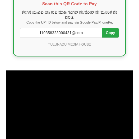
Scan this QR Code to Pay
ಕೆಳಗಿನ ಯುಪಿಐ ಐಡಿ ಕಾಪಿ ಮಾಡಿ ಗೂಗಲ್ ಪೇ/ಫೋನ್ ಪೇ ಮೂಲಕ ಪೇ
ಮಾಡಿ.
Copy the UPI ID below and pay via Google Pay/PhonePe.
Copy
TULUNADU MEDIA HOUSE