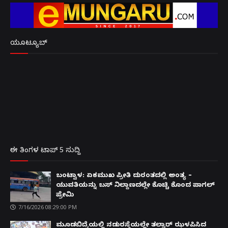
ಯೂಟ್ಯೂಬ್
ಈ ತಿಂಗಳ ಟಾಪ್ 5 ಸುದ್ದಿ
ಬಂಟ್ವಾಳ: ಏಕಮುಖ ಪ್ರೀತಿ ದುರಂತದಲ್ಲಿ ಅಂತ್ಯ –
ಯುವತಿಯನ್ನು ಬಸ್ ನಿಲ್ದಾಣದಲ್ಲೇ ಕೊಚ್ಚಿ ಕೊಂದ ಪಾಗಲ್
ಪ್ರೇಮಿ
7/16/2026 08:29:00 PM
ಮೂಡಬಿದ್ರೆಯಲ್ಲಿ ನಡುರಸ್ತೆಯಲ್ಲೇ ತಲ್ವಾರ್ ಝಳಪಿಸಿದ