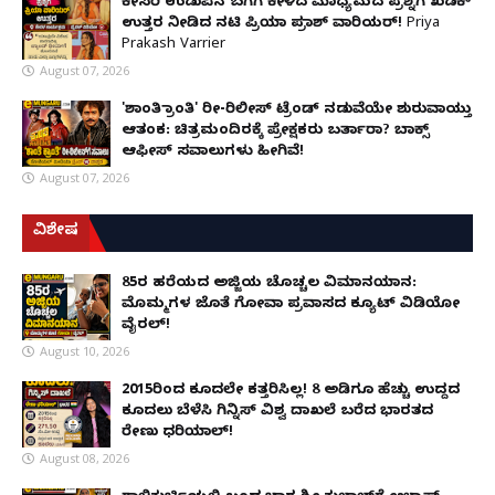
ಕೇಸರಿ ಉಡುಪಿನ ಬಗೆಗೆ ಕೇಳಿದ ಮಾಧ್ಯಮದ ಪ್ರಶ್ನೆಗೆ ಖಡಕ್
ಉತ್ತರ ನೀಡಿದ ನಟಿ ಪ್ರಿಯಾ ಪ್ರಕಾಶ್ ವಾರಿಯರ್! Priya
Prakash Varrier
August 07, 2026
'ಶಾಂತಿ ಕ್ರಾಂತಿ' ರೀ-ರಿಲೀಸ್ ಟ್ರೆಂಡ್ ನಡುವೆಯೇ ಶುರುವಾಯ್ತು
ಆತಂಕ: ಚಿತ್ರಮಂದಿರಕ್ಕೆ ಪ್ರೇಕ್ಷಕರು ಬರ್ತಾರಾ? ಬಾಕ್ಸ್
ಆಫೀಸ್ ಸವಾಲುಗಳು ಹೀಗಿವೆ!
August 07, 2026
ವಿಶೇಷ
85ರ ಹರೆಯದ ಅಜ್ಜಿಯ ಚೊಚ್ಚಲ ವಿಮಾನಯಾನ:
ಮೊಮ್ಮಗಳ ಜೊತೆ ಗೋವಾ ಪ್ರವಾಸದ ಕ್ಯೂಟ್ ವಿಡಿಯೋ
ವೈರಲ್!
August 10, 2026
2015ರಿಂದ ಕೂದಲೇ ಕತ್ತರಿಸಿಲ್ಲ! 8 ಅಡಿಗೂ ಹೆಚ್ಚು ಉದ್ದದ
ಕೂದಲು ಬೆಳೆಸಿ ಗಿನ್ನಿಸ್ ವಿಶ್ವ ದಾಖಲೆ ಬರೆದ ಭಾರತದ
ರೇಣು ಧರಿಯಾಲ್!
August 08, 2026