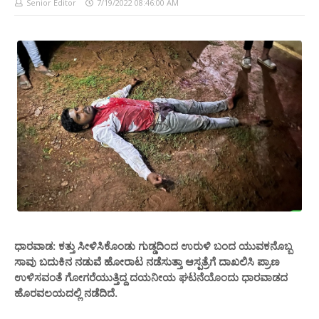
Senior Editor
7/19/2022 08:46:00 AM
ಧಾರವಾಡ: ಕತ್ತು ಸೀಳಿಸಿಕೊಂಡು ಗುಡ್ಡದಿಂದ ಉರುಳಿ ಬಂದ ಯುವಕನೊಬ್ಬ
ಸಾವು ಬದುಕಿನ ನಡುವೆ ಹೋರಾಟ ನಡೆಸುತ್ತಾ ಆಸ್ಪತ್ರೆಗೆ ದಾಖಲಿಸಿ ಪ್ರಾಣ
ಉಳಿಸವಂತೆ ಗೋಗರೆಯುತ್ತಿದ್ದ ದಯನೀಯ ಘಟನೆಯೊಂದು
ಧಾರವಾಡ
ದ
ಹೊರವಲಯದಲ್ಲಿ ನಡೆದಿದೆ.