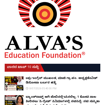
ವಾರದ ಟಾಪ್ 10 ಸುದ್ದಿ
ಕಾಪು: ಕಾಂಗ್ರೆಸ್ ಮುಖಂಡ, ಮಾಜಿ ಗ್ರಾ.ಪಂ. ಅಧ್ಯಕ್ಷಡೇವಿಡ್
ಡಿಸೋಜಾ ಬರ್ಬರ ಹತ್ಯೆ
8/07/2026 05:40:00 PM
ಬ್ಯಾಂಕ್‌ರಾಪ್ಟ್‌ ಆಗಿ ಜೇಬಿನಲ್ಲಿ ಕಾಸಿರಲಿಲ್ಲ, ₹1 ಕೋಟಿ ಸಾಲ
ತೀರಿಸಲು 'ಸಿ-ಗ್ರೇಡ್' ಸಿನಿಮಾಗಳಲ್ಲಿ ನಟಿಸಿದ್ದೆ: ನಟಿ ಸುಸ್ಮಿತಾ