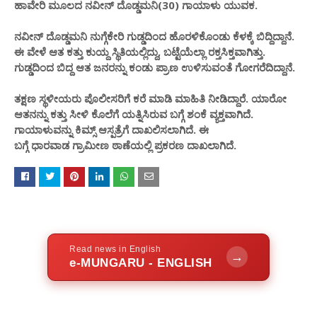
ಹಾವೇರಿ ಮೂಲದ ನವೀನ್ ದೊಡ್ಡಮನಿ(30) ಗಾಯಾಳು ಯುವಕ.
ನವೀನ್ ದೊಡ್ಡಮನಿ ನುಗ್ಗೆಕೇರಿ ಗುಡ್ಡದಿಂದ ಹೊರಳಿಕೊಂಡು ಕೆಳಕ್ಕೆ ಬಿದ್ದಿದ್ದಾನೆ.
ಈ ವೇಳೆ ಆತ ಕತ್ತು ಕುಯ್ದ ಸ್ಥಿತಿಯಲ್ಲಿದ್ದು, ಬಟ್ಟೆಯೆಲ್ಲಾ ರಕ್ತಸಿಕ್ತವಾಗಿತ್ತು.
ಗುಡ್ಡದಿಂದ ಬಿದ್ದ ಆತ ಜನರನ್ನು ಕಂಡು ಪ್ರಾಣ ಉಳಿಸುವಂತೆ ಗೋಗರೆದಿದ್ದಾನೆ‌.
ತಕ್ಷಣ ಸ್ಥಳೀಯರು ಪೊಲೀಸರಿಗೆ ಕರೆ ಮಾಡಿ ಮಾಹಿತಿ ನೀಡಿದ್ದಾರೆ. ಯಾರೋ
ಆತನನ್ನು ಕತ್ತು ಸೀಳಿ ಕೊಲೆಗೆ ಯತ್ನಿಸಿರುವ ಬಗ್ಗೆ ಶಂಕೆ ವ್ಯಕ್ತವಾಗಿದೆ.
ಗಾಯಾಳುವನ್ನು ಕಿಮ್ಸ್ ಆಸ್ಪತ್ರೆಗೆ ದಾಖಲಿಸಲಾಗಿದೆ. ಈ
ಬಗ್ಗೆ
ಧಾರವಾಡ
ಗ್ರಾಮೀಣ ಠಾಣೆಯಲ್ಲಿ ಪ್ರಕರಣ ದಾಖಲಾಗಿದೆ.
Read news in English
→
e-MUNGARU - ENGLISH