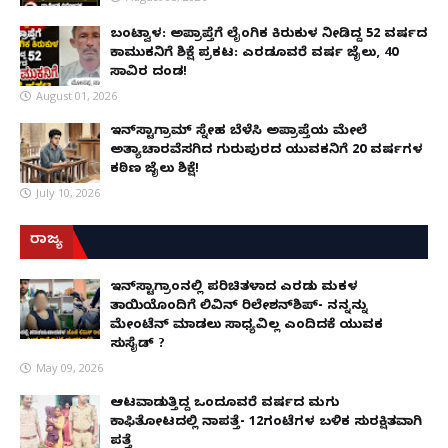
ಬಂಟ್ವಾಳ: ಅಪ್ರಾಪ್ತೆಗೆ ಲೈಂಗಿಕ ಕಿರುಕುಳ ನೀಡಿದ್ದ 52 ವರ್ಷದ
ಕಾಮುಕನಿಗೆ ಶಿಕ್ಷೆ ಪ್ರಕಟ: ಎರಡೂವರೆ ವರ್ಷ ಜೈಲು, ₹40
ಸಾವಿರ ದಂಡ!
August 01, 2026
ಇನ್‌ಸ್ಟಾಗ್ರಾಮ್ ಸ್ನೇಹ ಬೆಳೆಸಿ ಅಪ್ರಾಪ್ತೆಯ ಮೇಲೆ
ಅತ್ಯಾಚಾರವೆಸಗಿದ ಗುರುಪುರದ ಯುವಕನಿಗೆ 20 ವರ್ಷಗಳ
ಕಠಿಣ ಜೈಲು ಶಿಕ್ಷೆ!
July 10, 2026
ರಾಜ್ಯ
ಇನ್​ಸ್ಟಾಗ್ರಾಂನಲ್ಲಿ ಪರಿಚಿತಳಾದ ಎರಡು ಮಕ್ಕಳ
ತಾಯಿಯೊಂದಿಗೆ ಲಿವಿನ್ ರಿಲೇಶನ್​ಶಿಪ್- ನನ್ನನ್ನು
ಮೇಂಟೆನ್ ಮಾಡಲು ಸಾಧ್ಯವಿಲ್ಲ ಎಂದಿದಕ್ಕೆ ಯುವಕ
ಸುಸೈಡ್ ?
May 09, 2026
ಆಟವಾಡುತ್ತಿದ್ದ ಒಂದೂವರೆ ವರ್ಷದ ಮಗು
ಕಾಫಿತೋಟದಲ್ಲಿ ನಾಪತ್ತೆ- 12ಗಂಟೆಗಳ ಬಳಿಕ ಸುರಕ್ಷಿತವಾಗಿ
ಪತ್ತೆ