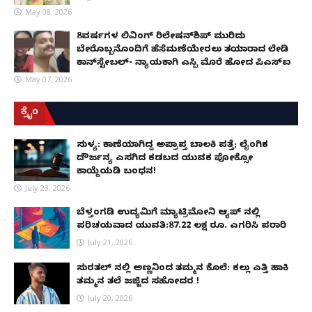
May 08, 2026
8ವರ್ಷಗಳ ಲಿವಿಂಗ್‌ ರಿಲೇಷನ್‌ಶಿಪ್ ಮುರಿದು
ಬೇರೊಬ್ಬನೊಂದಿಗೆ ಹೆಸೆಮಣೆಯೇರಲು ತಯಾರಾದ ಲೇಡಿ
ಕಾನ್‌ಸ್ಟೇಬಲ್- ನ್ಯಾಯಕ್ಕಾಗಿ ಎಸ್ಪಿ ಮೊರೆ ಹೋದ ಪಿಎಸ್ಐ
May 07, 2026
ಕ್ರೈಂ
ಸುಳ್ಯ: ಕಾಣೆಯಾಗಿದ್ದ ಅಪ್ರಾಪ್ತ ಬಾಲಕಿ ಪತ್ತೆ; ಲೈಂಗಿಕ
ದೌರ್ಜನ್ಯ ಎಸಗಿದ ಕಡಬದ ಯುವಕ ಪೋಕ್ಸೋ
ಕಾಯ್ದೆಯಡಿ ಬಂಧನ!
July 23, 2026
ಬೆಳ್ತಂಗಡಿ ಉದ್ಯಮಿಗೆ ಮ್ಯಾಟ್ರಿಮೋನಿ ಆ್ಯಪ್ ನಲ್ಲಿ
ಪರಿಚಯವಾದ ಯುವತಿ:87.22 ಲಕ್ಷ ರೂ. ಎಗರಿಸಿ ಪರಾರಿ
July 21, 2026
ಸುರತ್ಕಲ್ ನಲ್ಲಿ ಅಣ್ಣನಿಂದ ತಮ್ಮನ ಕೊಲೆ: ಕಲ್ಲು ಎತ್ತಿ ಹಾಕಿ
ತಮ್ಮನ ತಲೆ ಜಜ್ಜಿದ ಸಹೋದರ !
July 20, 2026