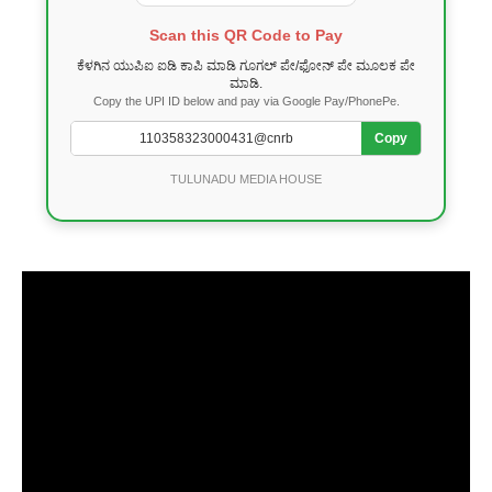
Scan this QR Code to Pay
ಕೆಳಗಿನ ಯುಪಿಐ ಐಡಿ ಕಾಪಿ ಮಾಡಿ ಗೂಗಲ್ ಪೇ/ಫೋನ್ ಪೇ ಮೂಲಕ ಪೇ
ಮಾಡಿ.
Copy the UPI ID below and pay via Google Pay/PhonePe.
Copy
TULUNADU MEDIA HOUSE