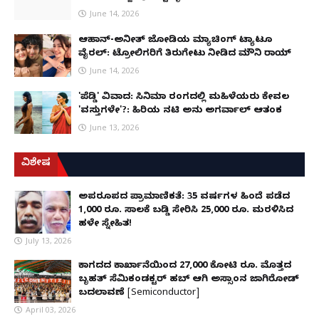
June 14, 2026
ಆಹಾನ್-ಅನೀತ್ ಜೋಡಿಯ ಮ್ಯಾಚಿಂಗ್ ಟ್ಯಾಟೂ
ವೈರಲ್: ಟ್ರೋಲಿಗರಿಗೆ ತಿರುಗೇಟು ನೀಡಿದ ಮೌನಿ ರಾಯ್
June 14, 2026
'ಪೆಡ್ಡಿ' ವಿವಾದ: ಸಿನಿಮಾ ರಂಗದಲ್ಲಿ ಮಹಿಳೆಯರು ಕೇವಲ
'ವಸ್ತುಗಳೇ'?: ಹಿರಿಯ ನಟಿ ಅನು ಅಗರ್ವಾಲ್ ಆತಂಕ
June 13, 2026
ವಿಶೇಷ
ಅಪರೂಪದ ಪ್ರಾಮಾಣಿಕತೆ: 35 ವರ್ಷಗಳ ಹಿಂದೆ ಪಡೆದ
1,000 ರೂ. ಸಾಲಕ್ಕೆ ಬಡ್ಡಿ ಸೇರಿಸಿ 25,000 ರೂ. ಮರಳಿಸಿದ
ಹಳೇ ಸ್ನೇಹಿತ!
July 13, 2026
ಕಾಗದದ ಕಾರ್ಖಾನೆಯಿಂದ 27,000 ಕೋಟಿ ರೂ. ಮೊತ್ತದ
ಬೃಹತ್ ಸೆಮಿಕಂಡಕ್ಟರ್ ಹಬ್ ಆಗಿ ಅಸ್ಸಾಂನ ಜಾಗಿರೋಡ್
ಬದಲಾವಣೆ [Semiconductor]
April 03, 2026