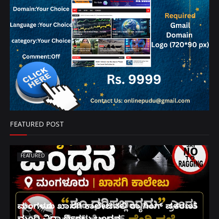
FEATURED POST
FEATURED
ಮಂಗಳೂರು ಖಾಸಗಿ ಕಾಲೇಜಿನಲ್ಲಿ ರ‌್ಯಾಗಿಂಗ್ ಪ್ರಕರಣ5