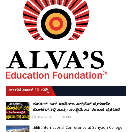
ವಾರದ ಟಾಪ್ 10 ಸುದ್ದಿ
ಸುರತ್ಕಲ್: ಏರ್ ಇಂಡಿಯಾ ಎಕ್ಸ್‌ಪ್ರೆಸ್ ಪ್ರಯಾಣಿಕ
ಹೋಟೆಲ್‌ನಲ್ಲಿ ಸಾವು; ಸಂಸ್ಥೆಯಿಂದ ಸಂತಾಪ ಪ್ರಕಟಣೆ
8/02/2026 06:11:00 PM
IEEE International Conference at Sahyadri College