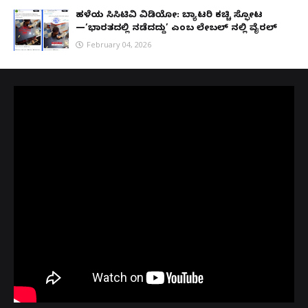
ಹಳೆಯ ಸಿಸಿಟಿವಿ ವಿಡಿಯೋ: ಬ್ಯಾಟರಿ ಕಚ್ಚಿ ಸ್ಫೋಟ
—‘ಭಾರತದಲ್ಲಿ ನಡೆದದ್ದು’ ಎಂಬ ಲೇಬಲ್ ನಲ್ಲಿ ವೈರಲ್
February 04, 2026