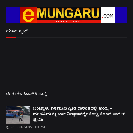
ಯೂಟ್ಯೂಬ್
ಈ ತಿಂಗಳ ಟಾಪ್ 5 ಸುದ್ದಿ
ಬಂಟ್ವಾಳ: ಏಕಮುಖ ಪ್ರೀತಿ ದುರಂತದಲ್ಲಿ ಅಂತ್ಯ –
ಯುವತಿಯನ್ನು ಬಸ್ ನಿಲ್ದಾಣದಲ್ಲೇ ಕೊಚ್ಚಿ ಕೊಂದ ಪಾಗಲ್
ಪ್ರೇಮಿ
7/16/2026 08:29:00 PM