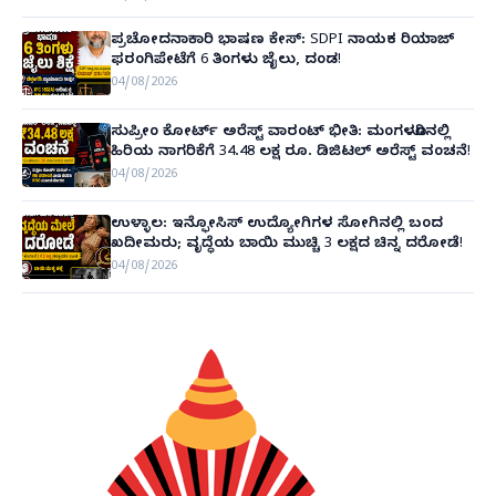
ಪ್ರಚೋದನಾಕಾರಿ ಭಾಷಣ ಕೇಸ್: SDPI ನಾಯಕ ರಿಯಾಜ್
ಫರಂಗಿಪೇಟೆಗೆ 6 ತಿಂಗಳು ಜೈಲು, ದಂಡ!
04/08/2026
ಸುಪ್ರೀಂ ಕೋರ್ಟ್ ಅರೆಸ್ಟ್ ವಾರಂಟ್ ಭೀತಿ: ಮಂಗಳೂರಿನಲ್ಲಿ
ಹಿರಿಯ ನಾಗರಿಕೆಗೆ 34.48 ಲಕ್ಷ ರೂ. ಡಿಜಿಟಲ್ ಅರೆಸ್ಟ್ ವಂಚನೆ!
04/08/2026
ಉಳ್ಳಾಲ: ಇನ್ಫೋಸಿಸ್ ಉದ್ಯೋಗಿಗಳ ಸೋಗಿನಲ್ಲಿ ಬಂದ
ಖದೀಮರು; ವೃದ್ಧೆಯ ಬಾಯಿ ಮುಚ್ಚಿ 3 ಲಕ್ಷದ ಚಿನ್ನ ದರೋಡೆ!
04/08/2026