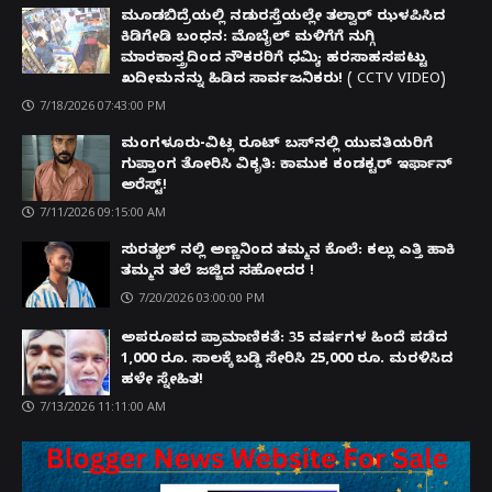
ಮೂಡಬಿದ್ರೆಯಲ್ಲಿ ನಡುರಸ್ತೆಯಲ್ಲೇ ತಲ್ವಾರ್ ಝಳಪಿಸಿದ
ಕಿಡಿಗೇಡಿ ಬಂಧನ: ಮೊಬೈಲ್ ಮಳಿಗೆಗೆ ನುಗ್ಗಿ
ಮಾರಕಾಸ್ತ್ರದಿಂದ ನೌಕರರಿಗೆ ಧಮ್ಕಿ; ಹರಸಾಹಸಪಟ್ಟು
ಖದೀಮನನ್ನು ಹಿಡಿದ ಸಾರ್ವಜನಿಕರು! ( CCTV VIDEO)
7/18/2026 07:43:00 PM
ಮಂಗಳೂರು-ವಿಟ್ಲ ರೂಟ್ ಬಸ್‌ನಲ್ಲಿ ಯುವತಿಯರಿಗೆ
ಗುಪ್ತಾಂಗ ತೋರಿಸಿ ವಿಕೃತಿ: ಕಾಮುಕ ಕಂಡಕ್ಟರ್ ಇರ್ಫಾನ್
ಅರೆಸ್ಟ್!
7/11/2026 09:15:00 AM
ಸುರತ್ಕಲ್ ನಲ್ಲಿ ಅಣ್ಣನಿಂದ ತಮ್ಮನ ಕೊಲೆ: ಕಲ್ಲು ಎತ್ತಿ ಹಾಕಿ
ತಮ್ಮನ ತಲೆ ಜಜ್ಜಿದ ಸಹೋದರ !
7/20/2026 03:00:00 PM
ಅಪರೂಪದ ಪ್ರಾಮಾಣಿಕತೆ: 35 ವರ್ಷಗಳ ಹಿಂದೆ ಪಡೆದ
1,000 ರೂ. ಸಾಲಕ್ಕೆ ಬಡ್ಡಿ ಸೇರಿಸಿ 25,000 ರೂ. ಮರಳಿಸಿದ
ಹಳೇ ಸ್ನೇಹಿತ!
7/13/2026 11:11:00 AM