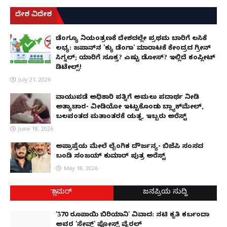
ದೇಶ ವಿದೇಶ
ಡೆಂಗ್ಯೂ ನಿಯಂತ್ರಣಕ್ಕೆ ದೇಶದಲ್ಲೇ ಪ್ರಥಮ ಬಾರಿಗೆ ಲಸಿಕೆ
ಲಭ್ಯ: ಜಪಾನ್‌ನ 'ಕ್ಯು ಡೆಂಗಾ' ಮಾರಾಟಕ್ಕೆ ಕೇಂದ್ರದ ಗ್ರೀನ್
ಸಿಗ್ನಲ್; ಯಾರಿಗೆ ಸೂಕ್ತ? ಎಷ್ಟು ಡೋಸ್? ಇಲ್ಲಿದೆ ಕಂಪ್ಲೀಟ್
ಡಿಟೇಲ್ಸ್!
July 21, 2026
ವಾಯುಪಡೆ ಅಧಿಕಾರಿ ಪತ್ನಿಗೆ ಅಮಲು ಪದಾರ್ಥ ನೀಡಿ
ಅತ್ಯಾಚಾರ- ವೀಡಿಯೋ ಇಟ್ಟುಕೊಂಡು ಬ್ಲ್ಯಾಕ್‌ಮೇಲ್,
ಬಲವಂತದ ಮತಾಂತರಕ್ಕೆ ಯತ್ನ, ಇಬ್ಬರು ಅರೆಸ್ಟ್
June 18, 2026
ಅಪ್ರಾಪ್ತೆಯ ಮೇಲೆ ಲೈಂಗಿಕ ದೌರ್ಜನ್ಯ- ಬಿಜೆಪಿ ಸಂಸದ
ಬಂಡಿ ಸಂಜಯ್ ಕುಮಾರ್ ಪುತ್ರ ಅರೆಸ್ಟ್
May 18, 2026
ಗ್ಲಾಮರ್
ಜನಪ್ರಿಯ ಸುದ್ದಿ
'370 ರೂಪಾಯಿ ಬಿರಿಯಾನಿ' ವಿವಾದ: ನಟಿ ಕೃತಿ ಕರ್ಬಂದಾ
ಅವರ 'ಸೇವ್ಜ್' ಪೋಸ್ಟ್ ವೈರಲ್