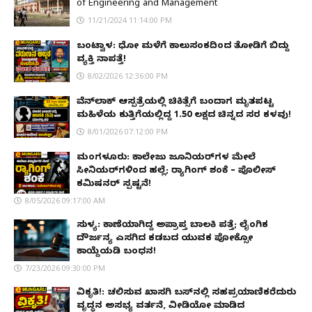
of Engineering and Management
11/21/2024 11:14:00 PM
ಬಂಟ್ವಾಳ: ಧೋ ಮಳೆಗೆ ಕಾಲುಸಂಕದಿಂದ ತೋಡಿಗೆ ಬಿದ್ದು
ವ್ಯಕ್ತಿ ನಾಪತ್ತೆ!
8/02/2026 12:36:00 PM
ವೆನ್‌ಲಾಕ್ ಆಸ್ಪತ್ರೆಯಲ್ಲಿ ಚಿಕಿತ್ಸೆಗೆ ಬಂದಾಗ ಮೃತಪಟ್ಟ
ಮಹಿಳೆಯ ಕುತ್ತಿಗೆಯಲ್ಲಿದ್ದ ₹1.50 ಲಕ್ಷದ ಚಿನ್ನದ ಸರ ಕಳವು!
8/01/2026 07:12:00 PM
ಮಂಗಳೂರು: ಕಾಲೇಜು ಜೂನಿಯರ್‌ಗಳ ಮೇಲೆ
ಸೀನಿಯರ್‌ಗಳಿಂದ ಹಲ್ಲೆ; ರ‌್ಯಾಗಿಂಗ್ ಶಂಕೆ – ಪೊಲೀಸ್
ಕಮಿಷನರ್ ಸ್ಪಷ್ಟನೆ!
8/05/2026 09:17:00 AM
ಸುಳ್ಯ: ಕಾಣೆಯಾಗಿದ್ದ ಅಪ್ರಾಪ್ತ ಬಾಲಕಿ ಪತ್ತೆ; ಲೈಂಗಿಕ
ದೌರ್ಜನ್ಯ ಎಸಗಿದ ಕಡಬದ ಯುವಕ ಪೋಕ್ಸೋ
ಕಾಯ್ದೆಯಡಿ ಬಂಧನ!
7/23/2026 09:30:00 PM
ವಿಕೃತಿ!: ಚಲಿಸುವ ಖಾಸಗಿ ಬಸ್‌ನಲ್ಲಿ ಸಹಪ್ರಯಾಣಿಕರೆದುರು
ವೃದ್ಧನ ಅಸಭ್ಯ ವರ್ತನೆ, ವೀಡಿಯೋ ಮಾಡಿದ