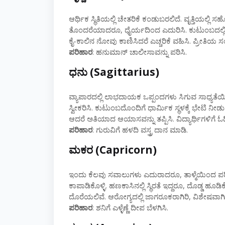
ಆರ್ಥಿಕ ಸ್ಥಿತಿಯಲ್ಲಿ ಚೇತರಿಕೆ ಕಂಡುಬರಲಿದೆ. ವೃತ್ತಿಯಲ
ತೊಂದರೆಯಾದರೂ, ಧೈರ್ಯದಿಂದ ಎದುರಿಸಿ. ಕುಟುಂಬದಲ್ಲಿ 
ಕೈ-ಕಾಲಿನ ನೋವು ಕಾಣಿಸಿದರೆ ಎಚ್ಚರಿಕೆ ವಹಿಸಿ. ಪ್ರೀತಿಯ ಸಂ
ಪರಿಹಾರ
: ಹನುಮಾನ್ ಚಾಲೀಸಾವನ್ನು ಪಠಿಸಿ.
ಧನು (Sagittarius)
ವ್ಯಾಪಾರದಲ್ಲಿ ಲಾಭದಾಯಕ ಒಪ್ಪಂದಗಳು ಸಿಗುವ ಸಾಧ್ಯತೆಯಿದೆ
ಸ್ವೀಕರಿಸಿ. ಕುಟುಂಬದೊಂದಿಗೆ ಧಾರ್ಮಿಕ ಸ್ಥಳಕ್ಕೆ ಭೇಟಿ ನೀ
ಆದರೆ ಅತಿಯಾದ ಆಯಾಸವನ್ನು ತಪ್ಪಿಸಿ. ವಿದ್ಯಾರ್ಥಿಗಳಿಗೆ 
ಪರಿಹಾರ
: ಗುರುವಿಗೆ ಹಳದಿ ವಸ್ತ್ರ ದಾನ ಮಾಡಿ.
ಮಕರ (Capricorn)
ಇಂದು ಕೆಲವು ಸವಾಲುಗಳು ಎದುರಾದರೂ, ತಾಳ್ಮೆಯಿಂದ ಪರಿಹ
ಕಾಪಾಡಿಕೊಳ್ಳಿ. ಹಣಕಾಸಿನಲ್ಲಿ ಸ್ಥಿರತೆ ಇದ್ದರೂ, ದೊಡ್ಡ
ದೊರೆಯಲಿವೆ. ಆರೋಗ್ಯದಲ್ಲಿ ಜಾಗರೂಕರಾಗಿರಿ, ವಿಶೇಷವಾಗಿ 
ಪರಿಹಾರ
: ಶನಿಗೆ ಎಳ್ಳೆಣ್ಣೆ ದೀಪ ಬೆಳಗಿಸಿ.