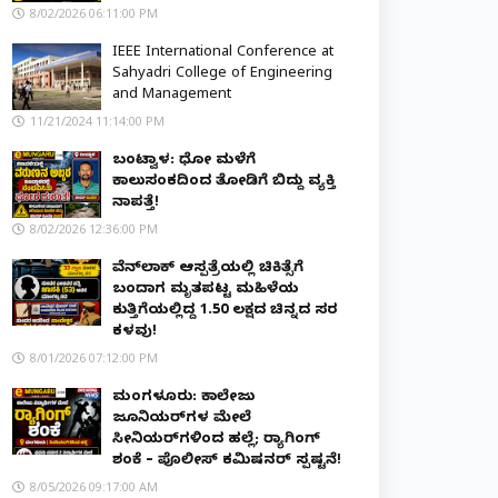
8/02/2026 06:11:00 PM
IEEE International Conference at
Sahyadri College of Engineering
and Management
11/21/2024 11:14:00 PM
ಬಂಟ್ವಾಳ: ಧೋ ಮಳೆಗೆ
ಕಾಲುಸಂಕದಿಂದ ತೋಡಿಗೆ ಬಿದ್ದು ವ್ಯಕ್ತಿ
ನಾಪತ್ತೆ!
8/02/2026 12:36:00 PM
ವೆನ್‌ಲಾಕ್ ಆಸ್ಪತ್ರೆಯಲ್ಲಿ ಚಿಕಿತ್ಸೆಗೆ
ಬಂದಾಗ ಮೃತಪಟ್ಟ ಮಹಿಳೆಯ
ಕುತ್ತಿಗೆಯಲ್ಲಿದ್ದ ₹1.50 ಲಕ್ಷದ ಚಿನ್ನದ ಸರ
ಕಳವು!
8/01/2026 07:12:00 PM
ಮಂಗಳೂರು: ಕಾಲೇಜು
ಜೂನಿಯರ್‌ಗಳ ಮೇಲೆ
ಸೀನಿಯರ್‌ಗಳಿಂದ ಹಲ್ಲೆ; ರ‌್ಯಾಗಿಂಗ್
ಶಂಕೆ – ಪೊಲೀಸ್ ಕಮಿಷನರ್ ಸ್ಪಷ್ಟನೆ!
8/05/2026 09:17:00 AM