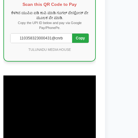
Scan this QR Code to Pay
ಕೆಳಗಿನ ಯುಪಿಐ ಐಡಿ ಕಾಪಿ ಮಾಡಿ ಗೂಗಲ್ ಪೇ/ಫೋನ್ ಪೇ
ಮೂಲಕ ಪೇ ಮಾಡಿ.
Copy the UPI ID below and pay via Google
Pay/PhonePe.
Copy
TULUNADU MEDIA HOUSE