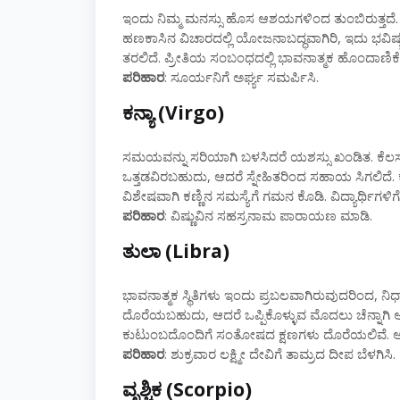
ಇಂದು ನಿಮ್ಮ ಮನಸ್ಸು ಹೊಸ ಆಶಯಗಳಿಂದ ತುಂಬಿರುತ್ತದೆ. ವ
ಹಣಕಾಸಿನ ವಿಚಾರದಲ್ಲಿ ಯೋಜನಾಬದ್ಧವಾಗಿರಿ, ಇದು ಭವಿಷ
ತರಲಿದೆ. ಪ್ರೀತಿಯ ಸಂಬಂಧದಲ್ಲಿ ಭಾವನಾತ್ಮಕ ಹೊಂದಾಣಿಕೆ ಉತ್
ಪರಿಹಾರ
: ಸೂರ್ಯನಿಗೆ ಅರ್ಘ್ಯ ಸಮರ್ಪಿಸಿ.
ಕನ್ಯಾ (Virgo)
ಸಮಯವನ್ನು ಸರಿಯಾಗಿ ಬಳಸಿದರೆ ಯಶಸ್ಸು ಖಂಡಿತ. ಕೆಲಸದ ಜವ
ಒತ್ತಡವಿರಬಹುದು, ಆದರೆ ಸ್ನೇಹಿತರಿಂದ ಸಹಾಯ ಸಿಗಲಿದೆ
ವಿಶೇಷವಾಗಿ ಕಣ್ಣಿನ ಸಮಸ್ಯೆಗೆ ಗಮನ ಕೊಡಿ. ವಿದ್ಯಾರ್ಥಿಗಳಿಗೆ ಸ
ಪರಿಹಾರ
: ವಿಷ್ಣುವಿನ ಸಹಸ್ರನಾಮ ಪಾರಾಯಣ ಮಾಡಿ.
ತುಲಾ (Libra)
ಭಾವನಾತ್ಮಕ ಸ್ಥಿತಿಗಳು ಇಂದು ಪ್ರಬಲವಾಗಿರುವುದರಿಂದ, ನಿರ್
ದೊರೆಯಬಹುದು, ಆದರೆ ಒಪ್ಪಿಕೊಳ್ಳುವ ಮೊದಲು ಚೆನ್ನಾಗಿ ಆಲೋಚ
ಕುಟುಂಬದೊಂದಿಗೆ ಸಂತೋಷದ ಕ್ಷಣಗಳು ದೊರೆಯಲಿವೆ. ಆರ
ಪರಿಹಾರ
: ಶುಕ್ರವಾರ ಲಕ್ಷ್ಮೀ ದೇವಿಗೆ ತಾಮ್ರದ ದೀಪ ಬೆಳಗಿಸಿ.
ವೃಶ್ಚಿಕ (Scorpio)