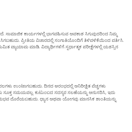
ಿದೆ. ಸಾಮಾಜಿಕ ಕಾರ್ಯಗಳಲ್ಲಿ ಭಾಗವಹಿಸುವ ಅವಕಾಶ ಸಿಗುವುದರಿಂದ ನಿಮ್ಮ
ಸಿಗಬಹುದು. ಪ್ರೀತಿಯ ವಿಚಾರದಲ್ಲಿ ಸಂಗಾತಿಯೊಂದಿಗೆ ತಿಳಿವಳಿಕೆಯಿಂದ ವರ್ತಿಸಿ.
 ವ್ಯಾಯಾಮ ಮಾಡಿ. ವಿದ್ಯಾರ್ಥಿಗಳಿಗೆ ಸ್ಪರ್ಧಾತ್ಮಕ ಪರೀಕ್ಷೆಗಳಲ್ಲಿ ಯಶಸ್ಸಿನ
ಗೊಂದಲಗಳು ಉಂಟಾಗಬಹುದು. ದಿನದ ಆರಂಭದಲ್ಲಿ ಅನಿರೀಕ್ಷಿತ ವೆಚ್ಚಗಳು
 ಸೂಕ್ತ ಸಮಯವಲ್ಲ. ಕುಟುಂಬದ ಸದಸ್ಯರ ಸಲಹೆಯನ್ನು ಅನುಸರಿಸಿ, ಇದು
ಅನುಭವ ದೊರೆಯಬಹುದು. ಧ್ಯಾನ ಅಥವಾ ಯೋಗವು ಮಾನಸಿಕ ಶಾಂತಿಯನ್ನು