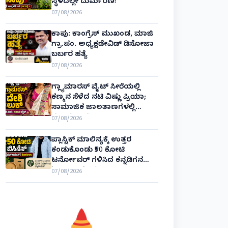
ಸ್ಥಳದಲ್ಲೇ ದುರ್ಮರಣ!
07/08/2026
ಕಾಪು: ಕಾಂಗ್ರೆಸ್ ಮುಖಂಡ, ಮಾಜಿ
ಗ್ರಾ.ಪಂ. ಅಧ್ಯಕ್ಷಡೇವಿಡ್ ಡಿಸೋಜಾ
ಬರ್ಬರ ಹತ್ಯೆ
07/08/2026
ಗ್ಲ್ಯಾಮಾರಸ್ ವೈಟ್‌ ಸೀರೆಯಲ್ಲಿ
ಕಣ್ಮನ ಸೆಳೆದ ನಟಿ ವಿಷ್ಣು ಪ್ರಿಯಾ;
ಸಾಮಾಜಿಕ ಜಾಲತಾಣಗಳಲ್ಲಿ
ಫೋಟೋ ವೈರಲ್!
07/08/2026
ಪ್ಲಾಸ್ಟಿಕ್ ಮಾಲಿನ್ಯಕ್ಕೆ ಉತ್ತರ
ಕಂಡುಕೊಂಡು ₹50 ಕೋಟಿ
ಟರ್ನೋವರ್ ಗಳಿಸಿದ ಕನ್ನಡಿಗನ
'ಬ್ಯಾಂಬ್ರೂ' ಕಥೆ!
07/08/2026