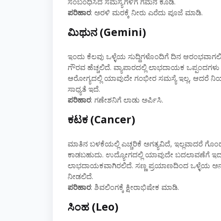
ಸಂಬಂಧಿಸಿದ ಸಮಸ್ಯೆಗಳಿಗೆ ಗಮನ ಕೊಡಿ.
ಪರಿಹಾರ
: ಅರಳಿ ಮರಕ್ಕೆ ನೀರು ಎರೆದು ಪೂಜೆ ಮಾಡಿ.
ಮಿಥುನ (Gemini)
ಇಂದು ಕೆಲವು ಒಳ್ಳೆಯ ಸುದ್ದಿಗಳೊಂದಿಗೆ ದಿನ ಆರಂಭವಾಗಲ
ಗೌರವ ಹೆಚ್ಚಲಿದೆ. ವ್ಯಾಪಾರದಲ್ಲಿ ಲಾಭದಾಯಕ ಒಪ್ಪಂದಗಳು 
ಆರೋಗ್ಯದಲ್ಲಿ ಯಾವುದೇ ಗಂಭೀರ ಸಮಸ್ಯೆ ಇಲ್ಲ, ಆದರೆ ನಿಯಮಿತ
ಸಾಧ್ಯತೆ ಇದೆ.
ಪರಿಹಾರ
: ಗಣೇಶನಿಗೆ ಲಾಡು ಅರ್ಪಿಸಿ.
ಕಟಕ (Cancer)
ಮಾತಿನ ಬಳಕೆಯಲ್ಲಿ ಎಚ್ಚರಿಕೆ ಅಗತ್ಯವಿದೆ, ಇಲ್ಲವಾದರೆ 
ಕಾಡಬಹುದು. ಉದ್ಯೋಗದಲ್ಲಿ ಯಾವುದೇ ಬದಲಾವಣೆಗೆ ಇದು
ಲಾಭದಾಯಕವಾಗಿರಲಿದೆ. ಸಣ್ಣ ಪ್ರಯಾಣದಿಂದ ಒಳ್ಳೆಯ 
ನೀಡಲಿದೆ.
ಪರಿಹಾರ
: ಶಿವಲಿಂಗಕ್ಕೆ ಕ್ಷೀರಾಭಿಷೇಕ ಮಾಡಿ.
ಸಿಂಹ (Leo)