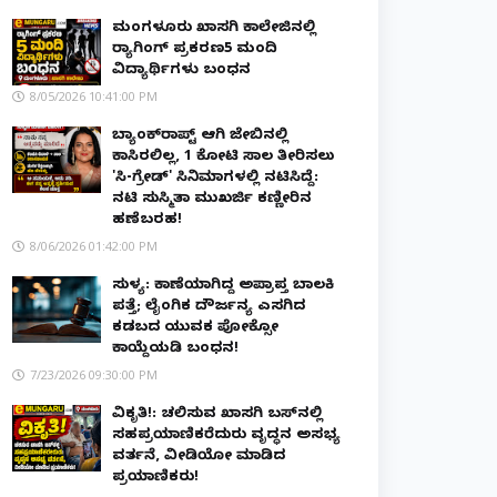
ಮಂಗಳೂರು ಖಾಸಗಿ ಕಾಲೇಜಿನಲ್ಲಿ
ರ‌್ಯಾಗಿಂಗ್ ಪ್ರಕರಣ5 ಮಂದಿ
ವಿದ್ಯಾರ್ಥಿಗಳು ಬಂಧನ
8/05/2026 10:41:00 PM
ಬ್ಯಾಂಕ್‌ರಾಪ್ಟ್‌ ಆಗಿ ಜೇಬಿನಲ್ಲಿ
ಕಾಸಿರಲಿಲ್ಲ, ₹1 ಕೋಟಿ ಸಾಲ ತೀರಿಸಲು
'ಸಿ-ಗ್ರೇಡ್' ಸಿನಿಮಾಗಳಲ್ಲಿ ನಟಿಸಿದ್ದೆ:
ನಟಿ ಸುಸ್ಮಿತಾ ಮುಖರ್ಜಿ ಕಣ್ಣೀರಿನ
ಹಣೆಬರಹ!
8/06/2026 01:42:00 PM
ಸುಳ್ಯ: ಕಾಣೆಯಾಗಿದ್ದ ಅಪ್ರಾಪ್ತ ಬಾಲಕಿ
ಪತ್ತೆ; ಲೈಂಗಿಕ ದೌರ್ಜನ್ಯ ಎಸಗಿದ
ಕಡಬದ ಯುವಕ ಪೋಕ್ಸೋ
ಕಾಯ್ದೆಯಡಿ ಬಂಧನ!
7/23/2026 09:30:00 PM
ವಿಕೃತಿ!: ಚಲಿಸುವ ಖಾಸಗಿ ಬಸ್‌ನಲ್ಲಿ
ಸಹಪ್ರಯಾಣಿಕರೆದುರು ವೃದ್ಧನ ಅಸಭ್ಯ
ವರ್ತನೆ, ವೀಡಿಯೋ ಮಾಡಿದ
ಪ್ರಯಾಣಿಕರು!