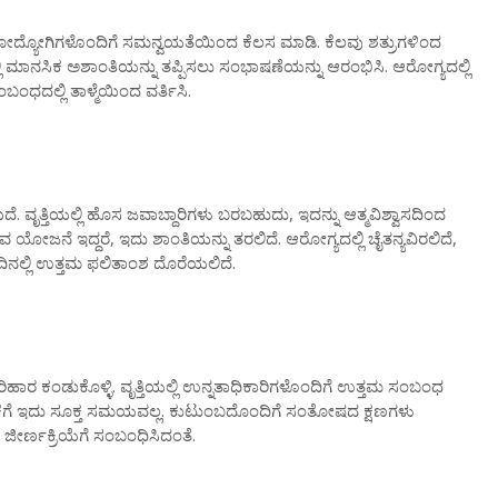
್ಲಿ ಸಹೋದ್ಯೋಗಿಗಳೊಂದಿಗೆ ಸಮನ್ವಯತೆಯಿಂದ ಕೆಲಸ ಮಾಡಿ. ಕೆಲವು ಶತ್ರುಗಳಿಂದ
ಮಾನಸಿಕ ಅಶಾಂತಿಯನ್ನು ತಪ್ಪಿಸಲು ಸಂಭಾಷಣೆಯನ್ನು ಆರಂಭಿಸಿ. ಆರೋಗ್ಯದಲ್ಲಿ
ಬಂಧದಲ್ಲಿ ತಾಳ್ಮೆಯಿಂದ ವರ್ತಿಸಿ.
. ವೃತ್ತಿಯಲ್ಲಿ ಹೊಸ ಜವಾಬ್ದಾರಿಗಳು ಬರಬಹುದು, ಇದನ್ನು ಆತ್ಮವಿಶ್ವಾಸದಿಂದ
ಡುವ ಯೋಜನೆ ಇದ್ದರೆ, ಇದು ಶಾಂತಿಯನ್ನು ತರಲಿದೆ. ಆರೋಗ್ಯದಲ್ಲಿ ಚೈತನ್ಯವಿರಲಿದೆ,
ಓದಿನಲ್ಲಿ ಉತ್ತಮ ಫಲಿತಾಂಶ ದೊರೆಯಲಿದೆ.
ಾರ ಕಂಡುಕೊಳ್ಳಿ. ವೃತ್ತಿಯಲ್ಲಿ ಉನ್ನತಾಧಿಕಾರಿಗಳೊಂದಿಗೆ ಉತ್ತಮ ಸಂಬಂಧ
 ಹೂಡಿಕೆಗೆ ಇದು ಸೂಕ್ತ ಸಮಯವಲ್ಲ. ಕುಟುಂಬದೊಂದಿಗೆ ಸಂತೋಷದ ಕ್ಷಣಗಳು
ಜೀರ್ಣಕ್ರಿಯೆಗೆ ಸಂಬಂಧಿಸಿದಂತೆ.