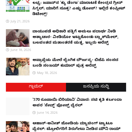
ಲಭ್ಯ: ಜಪಾನ್‌ನ 'ಕ್ಯು ಡೆಂಗಾ' ಮಾರಾಟಕ್ಕೆ ಕೇಂದ್ರದ ಗ್ರೀನ್
ಸಿಗ್ನಲ್; ಯಾರಿಗೆ ಸೂಕ್ತ? ಎಷ್ಟು ಡೋಸ್? ಇಲ್ಲಿದೆ ಕಂಪ್ಲೀಟ್
ಡಿಟೇಲ್ಸ್!
July 21, 2026
ವಾಯುಪಡೆ ಅಧಿಕಾರಿ ಪತ್ನಿಗೆ ಅಮಲು ಪದಾರ್ಥ ನೀಡಿ
ಅತ್ಯಾಚಾರ- ವೀಡಿಯೋ ಇಟ್ಟುಕೊಂಡು ಬ್ಲ್ಯಾಕ್‌ಮೇಲ್,
ಬಲವಂತದ ಮತಾಂತರಕ್ಕೆ ಯತ್ನ, ಇಬ್ಬರು ಅರೆಸ್ಟ್
June 18, 2026
ಅಪ್ರಾಪ್ತೆಯ ಮೇಲೆ ಲೈಂಗಿಕ ದೌರ್ಜನ್ಯ- ಬಿಜೆಪಿ ಸಂಸದ
ಬಂಡಿ ಸಂಜಯ್ ಕುಮಾರ್ ಪುತ್ರ ಅರೆಸ್ಟ್
May 18, 2026
ಗ್ಲಾಮರ್
ಜನಪ್ರಿಯ ಸುದ್ದಿ
'370 ರೂಪಾಯಿ ಬಿರಿಯಾನಿ' ವಿವಾದ: ನಟಿ ಕೃತಿ ಕರ್ಬಂದಾ
ಅವರ 'ಸೇವ್ಜ್' ಪೋಸ್ಟ್ ವೈರಲ್
June 14, 2026
ಆಹಾನ್-ಅನೀತ್ ಜೋಡಿಯ ಮ್ಯಾಚಿಂಗ್ ಟ್ಯಾಟೂ
ವೈರಲ್: ಟ್ರೋಲಿಗರಿಗೆ ತಿರುಗೇಟು ನೀಡಿದ ಮೌನಿ ರಾಯ್