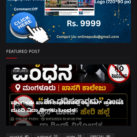
FEATURED POST
FEATURED
ಮಂಗಳೂರು ಖಾಸಗಿ ಕಾಲೇಜಿನಲ್ಲಿ ರ‌್ಯಾಗಿಂಗ್ ಪ್ರಕರಣ5
ಮಂದಿ ವಿದ್ಯಾರ್ಥಿಗಳು ಬಂಧನ
ONLINE PUDU
8/05/2026 10:41:00 PM