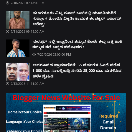
7/18/2026 07:43:00 PM
ಮಂಗಳೂರು-ವಿಟ್ಲ ರೂಟ್ ಬಸ್‌ನಲ್ಲಿ ಯುವತಿಯರಿಗೆ
ಗುಪ್ತಾಂಗ ತೋರಿಸಿ ವಿಕೃತಿ: ಕಾಮುಕ ಕಂಡಕ್ಟರ್ ಇರ್ಫಾನ್
ಅರೆಸ್ಟ್!
7/11/2026 09:15:00 AM
ಸುರತ್ಕಲ್ ನಲ್ಲಿ ಅಣ್ಣನಿಂದ ತಮ್ಮನ ಕೊಲೆ: ಕಲ್ಲು ಎತ್ತಿ ಹಾಕಿ
ತಮ್ಮನ ತಲೆ ಜಜ್ಜಿದ ಸಹೋದರ !
7/20/2026 03:00:00 PM
ಅಪರೂಪದ ಪ್ರಾಮಾಣಿಕತೆ: 35 ವರ್ಷಗಳ ಹಿಂದೆ ಪಡೆದ
1,000 ರೂ. ಸಾಲಕ್ಕೆ ಬಡ್ಡಿ ಸೇರಿಸಿ 25,000 ರೂ. ಮರಳಿಸಿದ
ಹಳೇ ಸ್ನೇಹಿತ!
7/13/2026 11:11:00 AM