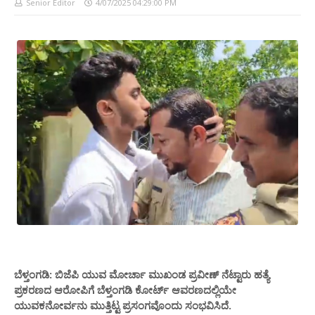
Senior Editor
4/07/2025 04:29:00 PM
ಬೆಳ್ತಂಗಡಿ: ಬಿಜೆಪಿ ಯುವ ಮೋರ್ಚಾ ಮುಖಂಡ ಪ್ರವೀಣ್ ನೆಟ್ಟಾರು ಹತ್ಯೆ
ಪ್ರಕರಣದ ಆರೋಪಿಗೆ ಬೆಳ್ತಂಗಡಿ ಕೋರ್ಟ್ ಆವರಣದಲ್ಲಿಯೇ
ಯುವಕನೋರ್ವನು ಮುತ್ತಿಟ್ಟ ಪ್ರಸಂಗವೊಂದು ಸಂಭವಿಸಿದೆ.