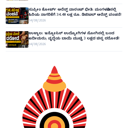
ಸುಪ್ರೀಂ ಕೋರ್ಟ್ ಅರೆಸ್ಟ್ ವಾರಂಟ್ ಭೀತಿ: ಮಂಗಳೂರಿನಲ್ಲಿ
ಹಿರಿಯ ನಾಗರಿಕೆಗೆ 34.48 ಲಕ್ಷ ರೂ. ಡಿಜಿಟಲ್ ಅರೆಸ್ಟ್ ವಂಚನೆ!
04/08/2026
ಉಳ್ಳಾಲ: ಇನ್ಫೋಸಿಸ್ ಉದ್ಯೋಗಿಗಳ ಸೋಗಿನಲ್ಲಿ ಬಂದ
ಖದೀಮರು; ವೃದ್ಧೆಯ ಬಾಯಿ ಮುಚ್ಚಿ 3 ಲಕ್ಷದ ಚಿನ್ನ ದರೋಡೆ!
04/08/2026