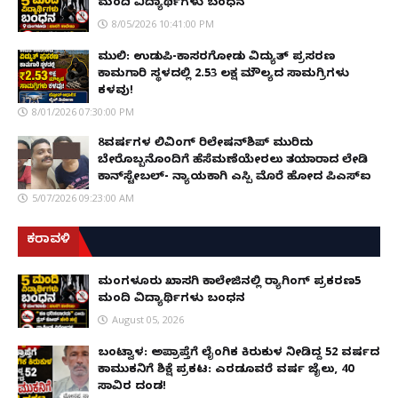
ಮಂದಿ ವಿದ್ಯಾರ್ಥಿಗಳು ಬಂಧನ
8/05/2026 10:41:00 PM
ಮುಲ್ಕಿ: ಉಡುಪಿ-ಕಾಸರಗೋಡು ವಿದ್ಯುತ್ ಪ್ರಸರಣ
ಕಾಮಗಾರಿ ಸ್ಥಳದಲ್ಲಿ ₹2.53 ಲಕ್ಷ ಮೌಲ್ಯದ ಸಾಮಗ್ರಿಗಳು
ಕಳವು!
8/01/2026 07:30:00 PM
8ವರ್ಷಗಳ ಲಿವಿಂಗ್‌ ರಿಲೇಷನ್‌ಶಿಪ್ ಮುರಿದು
ಬೇರೊಬ್ಬನೊಂದಿಗೆ ಹೆಸೆಮಣೆಯೇರಲು ತಯಾರಾದ ಲೇಡಿ
ಕಾನ್‌ಸ್ಟೇಬಲ್- ನ್ಯಾಯಕ್ಕಾಗಿ ಎಸ್ಪಿ ಮೊರೆ ಹೋದ ಪಿಎಸ್ಐ
5/07/2026 09:23:00 AM
ಕರಾವಳಿ
ಮಂಗಳೂರು ಖಾಸಗಿ ಕಾಲೇಜಿನಲ್ಲಿ ರ‌್ಯಾಗಿಂಗ್ ಪ್ರಕರಣ5
ಮಂದಿ ವಿದ್ಯಾರ್ಥಿಗಳು ಬಂಧನ
August 05, 2026
ಬಂಟ್ವಾಳ: ಅಪ್ರಾಪ್ತೆಗೆ ಲೈಂಗಿಕ ಕಿರುಕುಳ ನೀಡಿದ್ದ 52 ವರ್ಷದ
ಕಾಮುಕನಿಗೆ ಶಿಕ್ಷೆ ಪ್ರಕಟ: ಎರಡೂವರೆ ವರ್ಷ ಜೈಲು, ₹40
ಸಾವಿರ ದಂಡ!