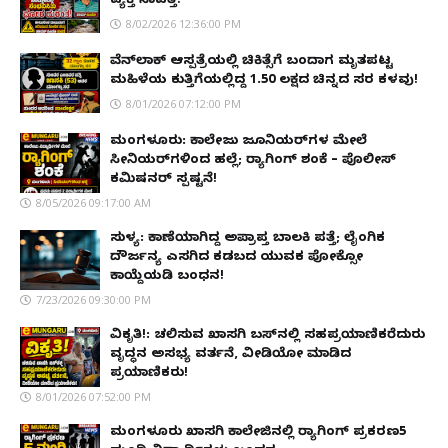
ವ್ಯಕ್ತಿ ನಾಪತ್ತೆ!
8/02/2026 12:36:00 PM
ವೆನ್‌ಲಾಕ್ ಆಸ್ಪತ್ರೆಯಲ್ಲಿ ಚಿಕಿತ್ಸೆಗೆ ಬಂದಾಗ ಮೃತಪಟ್ಟ
ಮಹಿಳೆಯ ಕುತ್ತಿಗೆಯಲ್ಲಿದ್ದ ₹1.50 ಲಕ್ಷದ ಚಿನ್ನದ ಸರ ಕಳವು!
8/01/2026 07:12:00 PM
ಮಂಗಳೂರು: ಕಾಲೇಜು ಜೂನಿಯರ್‌ಗಳ ಮೇಲೆ
ಸೀನಿಯರ್‌ಗಳಿಂದ ಹಲ್ಲೆ; ರ‌್ಯಾಗಿಂಗ್ ಶಂಕೆ – ಪೊಲೀಸ್
ಕಮಿಷನರ್ ಸ್ಪಷ್ಟನೆ!
8/05/2026 09:17:00 AM
ಸುಳ್ಯ: ಕಾಣೆಯಾಗಿದ್ದ ಅಪ್ರಾಪ್ತ ಬಾಲಕಿ ಪತ್ತೆ; ಲೈಂಗಿಕ
ದೌರ್ಜನ್ಯ ಎಸಗಿದ ಕಡಬದ ಯುವಕ ಪೋಕ್ಸೋ
ಕಾಯ್ದೆಯಡಿ ಬಂಧನ!
7/23/2026 09:30:00 PM
ವಿಕೃತಿ!: ಚಲಿಸುವ ಖಾಸಗಿ ಬಸ್‌ನಲ್ಲಿ ಸಹಪ್ರಯಾಣಿಕರೆದುರು
ವೃದ್ಧನ ಅಸಭ್ಯ ವರ್ತನೆ, ವೀಡಿಯೋ ಮಾಡಿದ
ಪ್ರಯಾಣಿಕರು!
8/01/2026 07:52:00 PM
ಮಂಗಳೂರು ಖಾಸಗಿ ಕಾಲೇಜಿನಲ್ಲಿ ರ‌್ಯಾಗಿಂಗ್ ಪ್ರಕರಣ5