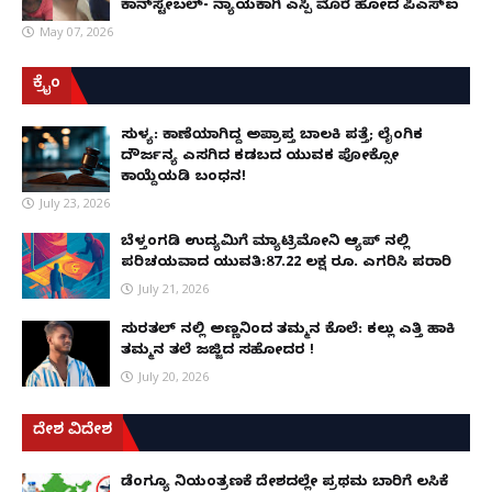
ಕಾನ್‌ಸ್ಟೇಬಲ್- ನ್ಯಾಯಕ್ಕಾಗಿ ಎಸ್ಪಿ ಮೊರೆ ಹೋದ ಪಿಎಸ್ಐ
May 07, 2026
ಕ್ರೈಂ
ಸುಳ್ಯ: ಕಾಣೆಯಾಗಿದ್ದ ಅಪ್ರಾಪ್ತ ಬಾಲಕಿ ಪತ್ತೆ; ಲೈಂಗಿಕ
ದೌರ್ಜನ್ಯ ಎಸಗಿದ ಕಡಬದ ಯುವಕ ಪೋಕ್ಸೋ
ಕಾಯ್ದೆಯಡಿ ಬಂಧನ!
July 23, 2026
ಬೆಳ್ತಂಗಡಿ ಉದ್ಯಮಿಗೆ ಮ್ಯಾಟ್ರಿಮೋನಿ ಆ್ಯಪ್ ನಲ್ಲಿ
ಪರಿಚಯವಾದ ಯುವತಿ:87.22 ಲಕ್ಷ ರೂ. ಎಗರಿಸಿ ಪರಾರಿ
July 21, 2026
ಸುರತ್ಕಲ್ ನಲ್ಲಿ ಅಣ್ಣನಿಂದ ತಮ್ಮನ ಕೊಲೆ: ಕಲ್ಲು ಎತ್ತಿ ಹಾಕಿ
ತಮ್ಮನ ತಲೆ ಜಜ್ಜಿದ ಸಹೋದರ !
July 20, 2026
ದೇಶ ವಿದೇಶ
ಡೆಂಗ್ಯೂ ನಿಯಂತ್ರಣಕ್ಕೆ ದೇಶದಲ್ಲೇ ಪ್ರಥಮ ಬಾರಿಗೆ ಲಸಿಕೆ