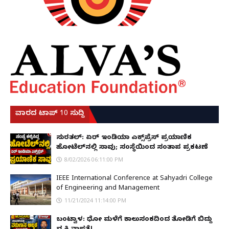
ವಾರದ ಟಾಪ್ 10 ಸುದ್ದಿ
ಸುರತ್ಕಲ್: ಏರ್ ಇಂಡಿಯಾ ಎಕ್ಸ್‌ಪ್ರೆಸ್ ಪ್ರಯಾಣಿಕ
ಹೋಟೆಲ್‌ನಲ್ಲಿ ಸಾವು; ಸಂಸ್ಥೆಯಿಂದ ಸಂತಾಪ ಪ್ರಕಟಣೆ
8/02/2026 06:11:00 PM
IEEE International Conference at Sahyadri College
of Engineering and Management
11/21/2024 11:14:00 PM
ಬಂಟ್ವಾಳ: ಧೋ ಮಳೆಗೆ ಕಾಲುಸಂಕದಿಂದ ತೋಡಿಗೆ ಬಿದ್ದು