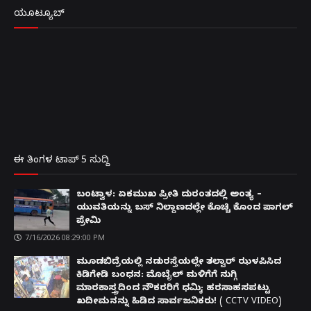
ಯೂಟ್ಯೂಬ್
ಈ ತಿಂಗಳ ಟಾಪ್ 5 ಸುದ್ದಿ
ಬಂಟ್ವಾಳ: ಏಕಮುಖ ಪ್ರೀತಿ ದುರಂತದಲ್ಲಿ ಅಂತ್ಯ –
ಯುವತಿಯನ್ನು ಬಸ್ ನಿಲ್ದಾಣದಲ್ಲೇ ಕೊಚ್ಚಿ ಕೊಂದ ಪಾಗಲ್
ಪ್ರೇಮಿ
7/16/2026 08:29:00 PM
ಮೂಡಬಿದ್ರೆಯಲ್ಲಿ ನಡುರಸ್ತೆಯಲ್ಲೇ ತಲ್ವಾರ್ ಝಳಪಿಸಿದ
ಕಿಡಿಗೇಡಿ ಬಂಧನ: ಮೊಬೈಲ್ ಮಳಿಗೆಗೆ ನುಗ್ಗಿ
ಮಾರಕಾಸ್ತ್ರದಿಂದ ನೌಕರರಿಗೆ ಧಮ್ಕಿ; ಹರಸಾಹಸಪಟ್ಟು
ಖದೀಮನನ್ನು ಹಿಡಿದ ಸಾರ್ವಜನಿಕರು! ( CCTV VIDEO)