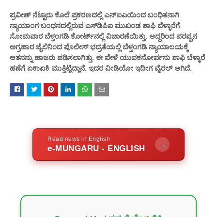
ಪ್ರವೀಣ್ ನೆಟ್ಟಾರು ಕೊಲೆ ಪ್ರಕರಣದಲ್ಲಿ ಎನ್ಐಎ‌ಯಿಂದ ಬಂಧಿತನಾಗಿ
ನ್ಯಾಯಾಂಗ ಬಂಧನದಲ್ಲಿರುವ ಎಸ್‌ಡಿಪಿಐ ಮುಖಂಡ ಶಾಫಿ ಬೆಳ್ಳಾರೆಗೆ
ಸೋಮವಾರ ಬೆಳ್ತಂಗಡಿ ಕೋರ್ಟ್‌ನಲ್ಲಿ ವಿಚಾರಣೆಯಿತ್ತು. ಆದ್ದರಿಂದ ಪರಪ್ಪನ
ಅಗ್ರಹಾರ ಜೈಲಿನಿಂದ ಪೊಲೀಸ್ ಭದ್ರತೆಯಲ್ಲಿ ಬೆಳ್ತಂಗಡಿ ನ್ಯಾಯಾಲಯಕ್ಕೆ
ಆತನನ್ನು ಹಾಜರು ಪಡಿಸಲಾಗಿತ್ತು. ಈ ವೇಳೆ ಯುವಕನೋರ್ವನು ಶಾಫಿ ಬೆಳ್ಳಾರೆ
ಹಣೆಗೆ ಏಕಾಏಕಿ ಮುತ್ತಿಟ್ಟಿದ್ದಾನೆ. ಇದರ ವೀಡಿಯೋ ಇದೀಗ ವೈರಲ್ ಆಗಿದೆ.
Read news in English
→
e-MUNGARU - ENGLISH