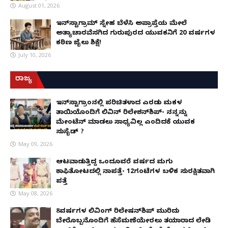
August 01, 2026
ಇನ್‌ಸ್ಟಾಗ್ರಾಮ್ ಸ್ನೇಹ ಬೆಳೆಸಿ ಅಪ್ರಾಪ್ತೆಯ ಮೇಲೆ
ಅತ್ಯಾಚಾರವೆಸಗಿದ ಗುರುಪುರದ ಯುವಕನಿಗೆ 20 ವರ್ಷಗಳ
ಕಠಿಣ ಜೈಲು ಶಿಕ್ಷೆ!
July 10, 2026
ರಾಜ್ಯ
ಇನ್​ಸ್ಟಾಗ್ರಾಂನಲ್ಲಿ ಪರಿಚಿತಳಾದ ಎರಡು ಮಕ್ಕಳ
ತಾಯಿಯೊಂದಿಗೆ ಲಿವಿನ್ ರಿಲೇಶನ್​ಶಿಪ್- ನನ್ನನ್ನು
ಮೇಂಟೆನ್ ಮಾಡಲು ಸಾಧ್ಯವಿಲ್ಲ ಎಂದಿದಕ್ಕೆ ಯುವಕ
ಸುಸೈಡ್ ?
May 09, 2026
ಆಟವಾಡುತ್ತಿದ್ದ ಒಂದೂವರೆ ವರ್ಷದ ಮಗು
ಕಾಫಿತೋಟದಲ್ಲಿ ನಾಪತ್ತೆ- 12ಗಂಟೆಗಳ ಬಳಿಕ ಸುರಕ್ಷಿತವಾಗಿ
ಪತ್ತೆ
May 08, 2026
8ವರ್ಷಗಳ ಲಿವಿಂಗ್‌ ರಿಲೇಷನ್‌ಶಿಪ್ ಮುರಿದು
ಬೇರೊಬ್ಬನೊಂದಿಗೆ ಹೆಸೆಮಣೆಯೇರಲು ತಯಾರಾದ ಲೇಡಿ