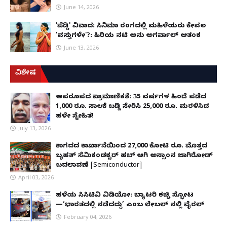
June 14, 2026
'ಪೆಡ್ಡಿ' ವಿವಾದ: ಸಿನಿಮಾ ರಂಗದಲ್ಲಿ ಮಹಿಳೆಯರು ಕೇವಲ
'ವಸ್ತುಗಳೇ'?: ಹಿರಿಯ ನಟಿ ಅನು ಅಗರ್ವಾಲ್ ಆತಂಕ
June 13, 2026
ವಿಶೇಷ
ಅಪರೂಪದ ಪ್ರಾಮಾಣಿಕತೆ: 35 ವರ್ಷಗಳ ಹಿಂದೆ ಪಡೆದ
1,000 ರೂ. ಸಾಲಕ್ಕೆ ಬಡ್ಡಿ ಸೇರಿಸಿ 25,000 ರೂ. ಮರಳಿಸಿದ
ಹಳೇ ಸ್ನೇಹಿತ!
July 13, 2026
ಕಾಗದದ ಕಾರ್ಖಾನೆಯಿಂದ 27,000 ಕೋಟಿ ರೂ. ಮೊತ್ತದ
ಬೃಹತ್ ಸೆಮಿಕಂಡಕ್ಟರ್ ಹಬ್ ಆಗಿ ಅಸ್ಸಾಂನ ಜಾಗಿರೋಡ್
ಬದಲಾವಣೆ [Semiconductor]
April 03, 2026
ಹಳೆಯ ಸಿಸಿಟಿವಿ ವಿಡಿಯೋ: ಬ್ಯಾಟರಿ ಕಚ್ಚಿ ಸ್ಫೋಟ
—‘ಭಾರತದಲ್ಲಿ ನಡೆದದ್ದು’ ಎಂಬ ಲೇಬಲ್ ನಲ್ಲಿ ವೈರಲ್
February 04, 2026