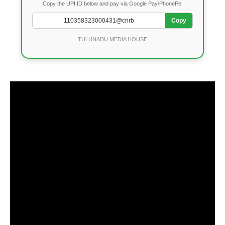
Copy the UPI ID below and pay via Google Pay/PhonePe.
Copy
TULUNADU MEDIA HOUSE