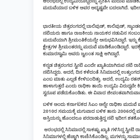
ಆರಂಭದಲ್ಲಿ ಉದ್ಯಮಿಯೊಬ್ಬರನ್ನು ಪ್ರೀತಿಸಿ ಮದುವೆ ಮಾಡಿ
ಮದುವೆಯಾದ ಬಳಿಕ ಅವರ ಅದೃಷ್ಟವೇ ಬದಲಾಗಿದೆ. ಇದೀಗ
ಭಾರತೀಯ ಚಿತ್ರರಂಗದಲ್ಲಿ ಬಾಲಿವುಡ್, ಕಾಲಿವುಡ್, ಸ್ಯಾಂಡ
ನಟಿಯರು ಹಾಗೂ ರಾಜಕೀಯ ನಾಯಕರ ನಡುವಿನ ಸಂಬಂಧಗಳ
ಮದುವೆಯಾಗಿ ಶ್ರೀಮಂತಿಕೆಯನ್ನೇ ಅನುಭವಿಸಿದ್ದಾರೆ. ಇನ್ನು ಕ
ಕ್ಷೇತ್ರಗಳ ಶ್ರೀಮಂತರನ್ನು ಮದುವೆ ಮಾಡಿಕೊಂಡಿದ್ದಾರೆ. ಇದಕ್ಕೆ
ಕುಮಾರಸ್ವಾಮಿ ಅವರು ಜ್ವಲಂತ ಸಾಕ್ಷಿ ಆಗಿದ್ದಾರೆ.
ಕನ್ನಡ ಚಿತ್ರರಂಗದ ಸ್ವೀಟಿ ಎಂದೇ ಖ್ಯಾತಿಯಾಗಿರುವ ನಟಿ ರ
ನಟಿಸಿದ್ದರು. ಆದರೆ, ದಿನ ಕಳೆದಂತೆ ಸಿನಿಮಾದಲ್ಲಿ ಉತ್ತುಂಗ
ಎಂಬ ಮಾತು ಎಲ್ಲಡೆ ಕೇಳಿಬಂದಿತ್ತು. ಆದರೆ, ಉದ್ಯಮಿ ರತನ್
ಹಾಳಾಗುತ್ತದೆ ಎಂದು ರಾಧಿಕಾ ತಾಯಿ ಉದ್ಯಮಿ ವಿರುದ್ಧವೇ
ಸ್ವರೂಪ ಪಡೆದುಕೊಂಡಿತು. ಈ ವಿವಾದ ಜೀವಂತವಾಗಿರುವಾಗಲ
ಬಳಿಕ ಅಂದು ಕರ್ನಾಟಕದ ಸಿಎಂ ಅನ್ನೇ ರಾಧಿಕಾ ಮದುವೆ ಮ
2010ರ ಸಮಯಕ್ಕೆ ಮಗುವಾದ ಬಳಿಕ ತಾನು 2006ರಲ್ಲಿ ಮುಖ್ಯ
ಆಸ್ತಿಯನ್ನು ಹೊಂದಲೂ ಪರದಾಡುತ್ತಿದ್ದ ನಟಿ ಇದೀಗ ಶತಕೋಟಿ
ಆರಂಭದಲ್ಲಿ ಸಿನಿಮಾದಲ್ಲಿ ಸಾಕಷ್ಟು ಖ್ಯಾತಿ ಗಳಿಸಿದ್ದ ಸ್ವ
ಸಿನಿಮಾಗಳಲ್ಲಿ ಹೆಚ್ಚಾಗಿ ಕಾಣಿಸಿಕೊಂಡಿಲ್ಲ. ಮಗಳನ್ನು ಸಾಮ