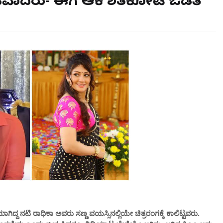
ಾಹವಾದರು- ಈಗ ಆಕೆ ಶತಕೋಟಿ ಒಡತಿ
ಾಗಿದ್ದ ನಟಿ ರಾಧಿಕಾ ಅವರು ಸಣ್ಣ ವಯಸ್ಸಿನಲ್ಲಿಯೇ ಚಿತ್ರರಂಗಕ್ಕೆ ಕಾಲಿಟ್ಟವರು.