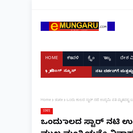
HOME
ಕರಾವಳಿ
ಕ್ರೈಂ
ರಾಜ್ಯ
ದೇಶ ವ
ಬ್ರೇಕಿಂಗ್ ನ್ಯೂಸ್
ಬ್ಯಾಂಕ್‌ರಾಪ್ಟ್‌ ಆಗಿ 
ನಟ ದರ್ಶನ್‌ಗೆ ಮತ
Home
state
ಒಂದು ಕಾಲದ ಸ್ಟಾರ್ ನಟಿ ಉದ್ಯಮಿ ಪತಿ ಮೃತಪಟ್ಟ
STATE
ಒಂದು ಕಾಲದ ಸ್ಟಾರ್ ನಟಿ ಉ