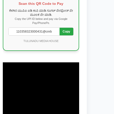
Scan this QR Code to Pay
ಕೆಳಗಿನ ಯುಪಿಐ ಐಡಿ ಕಾಪಿ ಮಾಡಿ ಗೂಗಲ್ ಪೇ/ಫೋನ್ ಪೇ
ಮೂಲಕ ಪೇ ಮಾಡಿ.
Copy the UPI ID below and pay via Google
Pay/PhonePe.
Copy
TULUNADU MEDIA HOUSE