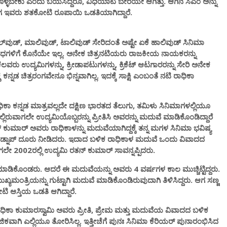
ಕೊಳ್ಳಬೇಕು ಎಂದು ಬಯಸಿದ್ದರೂ, ವಿಧಿಯಾಟ ಬೇರೆಯೇ ಆಗಿತ್ತು. ಆಗಿನ ಸಿಎಂ ಅನ್ನು
 ಇವರು ಶತಕೋಟಿ ರೂಪಾಯಿ ಒಡತಿಯಾಗಿದ್ದಾರೆ.
ಲ್‌ವುಡ್, ಮಾಲಿವುಡ್, ಟಾಲಿವುಡ್ ಸೇರಿದಂತೆ ಅಷ್ಟೇ ಏಕೆ ಹಾಲಿವುಡ್‌ ಸಿನಿಮಾ
ಿಗೆ ಕೊನೆಯೇ ಇಲ್ಲ. ಅನೇಕ ಚಿತ್ರನಟಿಯರು ರಾಜಕೀಯ ನಾಯಕರನ್ನು
ೆಲವರು ಉದ್ಯಮಿಗಳನ್ನು, ಕ್ರೀಡಾಪಟುಗಳನ್ನು, ಕ್ರಿಕೆಟ್ ಆಟಗಾರರನ್ನು ಸೇರಿ ಅನೇಕ
 ಕನ್ನಡ ಚಿತ್ರರಂಗವೇನೂ ಭಿನ್ನವಾಗಿಲ್ಲ. ಇದಕ್ಕೆ ಸಾಕ್ಷಿ ಎಂಬಂತೆ ನಟಿ ರಾಧಿಕಾ
ಾಧಿಕಾ ಕನ್ನಡ ಮಾತ್ರವಲ್ಲದೇ ದಕ್ಷಿಣ ಭಾರತದ ತೆಲುಗು, ತಮಿಳು ಸಿನಿಮಾಗಳಲ್ಲಿಯೂ
ದಲ್ಲಿರುವಾಗಲೇ ಉದ್ಯಮಿಯೊಬ್ಬರನ್ನು ಪ್ರೀತಿಸಿ ಅವರನ್ನು ಮದುವೆ ಮಾಡಿಕೊಂಡಿದ್ದಾರೆ
 ಕುಮಾರ್ ಅವರು ರಾಧಿಕಾಳನ್ನು ಮದುವೆಯಾಗಿದ್ದಕ್ಕೆ ತನ್ನ ಮಗಳ ಸಿನಿಮಾ ಭವಿಷ್ಯ
 ಕಿಡ್ನಾಪ್ ದೂರು ನೀಡಿದರು. ಇದಾದ ಬಳಿಕ ರಾಧಿಕಾಳ ಮದುವೆ ಒಂದು ವಿವಾದದ
ೇ 2002ರಲ್ಲಿ ಉದ್ಯಮಿ ರತನ್ ಕುಮಾರ್ ಸಾವನ್ನಪ್ಪಿದರು.
ಾಡಿಕೊಂಡರು. ಆದರೆ ಈ ಮದುವೆಯನ್ನು ಅವರು 4 ವರ್ಷಗಳ ಕಾಲ ಮುಚ್ಚಿಟ್ಟಿದ್ದರು.
ಮಂತ್ರಿಯನ್ನು ಗುಟ್ಟಾಗಿ ಮದುವೆ ಮಾಡಿಕೊಂಡಿರುವುದಾಗಿ ತಿಳಿಸಿದ್ದರು. ಆಗ ಸಣ್ಣ
 ಆಸ್ತಿಯ ಒಡತಿ ಆಗಿದ್ದಾರೆ.
ೀಟಿ ರಾಧಿಕಾ ಕುಮಾರಸ್ವಾಮಿ ಅವರು ಪ್ರೀತಿ, ಪ್ರೇಮ ಮತ್ತು ಮದುವೆಯ ವಿವಾದದ ಬಳಿಕ
ಾಜಿಕವಾಗಿ ಎಲ್ಲಿಯೂ ತೋರಿಸಿಲ್ಲ. ಇತ್ತೀಚೆಗೆ ಪುನಃ ಸಿನಿಮಾ ಕೆರಿಯರ್‌ ಪುನಾರಂಭಿಸಿದ