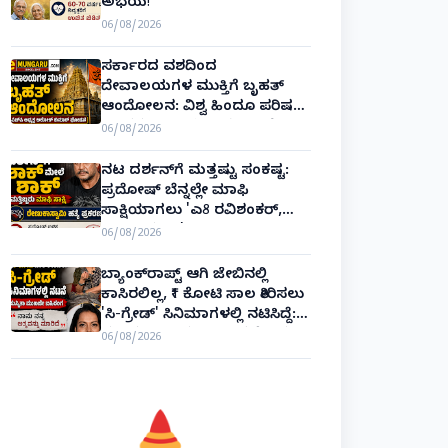
ಅಭಯ!
06/08/2026
ಸರ್ಕಾರದ ವಶದಿಂದ
ದೇವಾಲಯಗಳ ಮುಕ್ತಿಗೆ ಬೃಹತ್
ಆಂದೋಲನ: ವಿಶ್ವ ಹಿಂದೂ ಪರಿಷತ್
ಅಂತರರಾಷ್ಟ್ರೀಯ ಅಧ್ಯಕ್ಷ ಅಲೋಕ್
06/08/2026
ಕುಮಾರ್ ಘೋಷಣೆ!
ನಟ ದರ್ಶನ್‌ಗೆ ಮತ್ತಷ್ಟು ಸಂಕಷ್ಟ:
ಪ್ರದೋಷ್ ಬೆನ್ನಲ್ಲೇ ಮಾಫಿ
ಸಾಕ್ಷಿಯಾಗಲು 'ಎ8 ರವಿಶಂಕರ್,
ಎ10 ವಿನಯ್' ಅರ್ಜಿ!
06/08/2026
ಬ್ಯಾಂಕ್‌ರಾಪ್ಟ್‌ ಆಗಿ ಜೇಬಿನಲ್ಲಿ
ಕಾಸಿರಲಿಲ್ಲ, ₹1 ಕೋಟಿ ಸಾಲ ತೀರಿಸಲು
'ಸಿ-ಗ್ರೇಡ್' ಸಿನಿಮಾಗಳಲ್ಲಿ ನಟಿಸಿದ್ದೆ:
ನಟಿ ಸುಸ್ಮಿತಾ ಮುಖರ್ಜಿ ಕಣ್ಣೀರಿನ
06/08/2026
ಹಣೆಬರಹ!