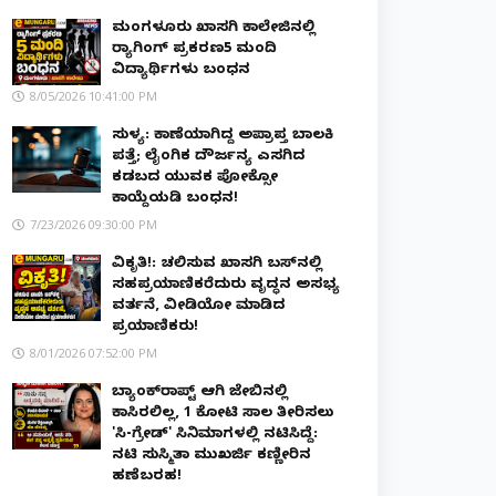
ಮಂಗಳೂರು ಖಾಸಗಿ ಕಾಲೇಜಿನಲ್ಲಿ
ರ‌್ಯಾಗಿಂಗ್ ಪ್ರಕರಣ5 ಮಂದಿ
ವಿದ್ಯಾರ್ಥಿಗಳು ಬಂಧನ
8/05/2026 10:41:00 PM
ಸುಳ್ಯ: ಕಾಣೆಯಾಗಿದ್ದ ಅಪ್ರಾಪ್ತ ಬಾಲಕಿ
ಪತ್ತೆ; ಲೈಂಗಿಕ ದೌರ್ಜನ್ಯ ಎಸಗಿದ
ಕಡಬದ ಯುವಕ ಪೋಕ್ಸೋ
ಕಾಯ್ದೆಯಡಿ ಬಂಧನ!
7/23/2026 09:30:00 PM
ವಿಕೃತಿ!: ಚಲಿಸುವ ಖಾಸಗಿ ಬಸ್‌ನಲ್ಲಿ
ಸಹಪ್ರಯಾಣಿಕರೆದುರು ವೃದ್ಧನ ಅಸಭ್ಯ
ವರ್ತನೆ, ವೀಡಿಯೋ ಮಾಡಿದ
ಪ್ರಯಾಣಿಕರು!
8/01/2026 07:52:00 PM
ಬ್ಯಾಂಕ್‌ರಾಪ್ಟ್‌ ಆಗಿ ಜೇಬಿನಲ್ಲಿ
ಕಾಸಿರಲಿಲ್ಲ, ₹1 ಕೋಟಿ ಸಾಲ ತೀರಿಸಲು
'ಸಿ-ಗ್ರೇಡ್' ಸಿನಿಮಾಗಳಲ್ಲಿ ನಟಿಸಿದ್ದೆ:
ನಟಿ ಸುಸ್ಮಿತಾ ಮುಖರ್ಜಿ ಕಣ್ಣೀರಿನ
ಹಣೆಬರಹ!