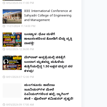
8/02/2026 06:11:00 PM
IEEE International Conference at
Sahyadri College of Engineering
and Management
11/21/2024 11:14:00 PM
ಬಂಟ್ವಾಳ: ಧೋ ಮಳೆಗೆ
ಕಾಲುಸಂಕದಿಂದ ತೋಡಿಗೆ ಬಿದ್ದು ವ್ಯಕ್ತಿ
ನಾಪತ್ತೆ!
8/02/2026 12:36:00 PM
ವೆನ್‌ಲಾಕ್ ಆಸ್ಪತ್ರೆಯಲ್ಲಿ ಚಿಕಿತ್ಸೆಗೆ
ಬಂದಾಗ ಮೃತಪಟ್ಟ ಮಹಿಳೆಯ
ಕುತ್ತಿಗೆಯಲ್ಲಿದ್ದ ₹1.50 ಲಕ್ಷದ ಚಿನ್ನದ ಸರ
ಕಳವು!
8/01/2026 07:12:00 PM
ಮಂಗಳೂರು: ಕಾಲೇಜು
ಜೂನಿಯರ್‌ಗಳ ಮೇಲೆ
ಸೀನಿಯರ್‌ಗಳಿಂದ ಹಲ್ಲೆ; ರ‌್ಯಾಗಿಂಗ್
ಶಂಕೆ – ಪೊಲೀಸ್ ಕಮಿಷನರ್ ಸ್ಪಷ್ಟನೆ!
8/05/2026 09:17:00 AM