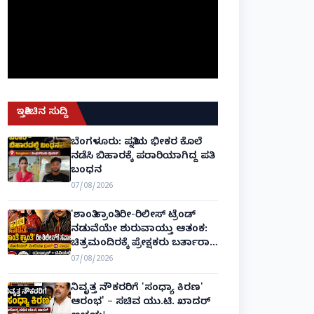
ಇತ್ತೀಚಿನ ಸುದ್ದಿ
ಬೆಂಗಳೂರು: ಪತ್ನಿಯ ಭೀಕರ ಕೊಲೆ
ನಡೆಸಿ ಬಿಹಾರಕ್ಕೆ ಪರಾರಿಯಾಗಿದ್ದ ಪತಿ
ಬಂಧನ
07/08/2026
'ಶಾಂತಿ ಕ್ರಾಂತಿ' ರೀ-ರಿಲೀಸ್ ಟ್ರೆಂಡ್
ನಡುವೆಯೇ ಶುರುವಾಯ್ತು ಆತಂಕ:
ಚಿತ್ರಮಂದಿರಕ್ಕೆ ಪ್ರೇಕ್ಷಕರು ಬರ್ತಾರಾ?
ಬಾಕ್ಸ್ ಆಫೀಸ್ ಸವಾಲುಗಳು
07/08/2026
ಹೀಗಿವೆ!
ನಿವೃತ್ತ ನೌಕರರಿಗೆ 'ಸಂಧ್ಯಾ ಕಿರಣ'
ಆರಂಭ' – ಸಚಿವ ಯು.ಟಿ. ಖಾದರ್