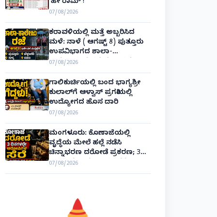
‘ಹೇ ರಾಮ್’!
07/08/2026
ಕರಾವಳಿಯಲ್ಲಿ ಮತ್ತೆ ಅಬ್ಬರಿಸಿದ
ಮಳೆ: ನಾಳೆ ( ಆಗಷ್ಟ್ 8) ಪುತ್ತೂರು
ಉಪವಿಭಾಗದ ಶಾಲಾ-
ಕಾಲೇಜುಗಳಿಗೆ ರಜೆ ಘೋಷಣೆ!
07/08/2026
ಗಾಲಿಕುರ್ಚಿಯಲ್ಲಿ ಬಂದ ಭಾಗ್ಯಶ್ರೀ
ಕುಲಾಲ್‌ಗೆ ಆಳ್ವಾಸ್ ಪ್ರಗತಿಯಲ್ಲಿ
ಉದ್ಯೋಗದ ಹೊಸ ದಾರಿ
07/08/2026
ಮಂಗಳೂರು: ಕೊಣಾಜೆಯಲ್ಲಿ
ವೃದ್ಧೆಯ ಮೇಲೆ ಹಲ್ಲೆ ನಡೆಸಿ
ಚಿನ್ನಾಭರಣ ದರೋಡೆ ಪ್ರಕರಣ; 3
ದಿನಗಳಲ್ಲೇ ಆರೋಪಿಗಳ ಸೆರೆ!
07/08/2026