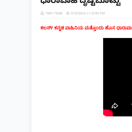
ಧಾರಾವಾಹಿ'ದೃಷ್ಟಿಬೊಟ್ಟು'
TMH TEAM
9/10/2024 11:53:00 PM
ಕಲರ್ಸ್ ಕನ್ನಡ ವಾಹಿನಿಯ ಮತ್ತೊಂದು ಹೊಸ ಧಾರಾವಾಹಿ'