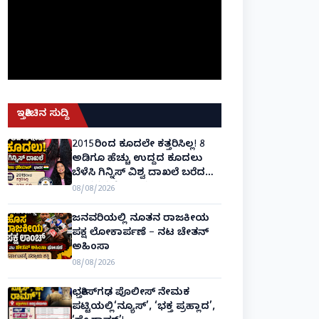
ಇತ್ತೀಚಿನ ಸುದ್ದಿ
2015ರಿಂದ ಕೂದಲೇ ಕತ್ತರಿಸಿಲ್ಲ! 8
ಅಡಿಗೂ ಹೆಚ್ಚು ಉದ್ದದ ಕೂದಲು
ಬೆಳೆಸಿ ಗಿನ್ನಿಸ್ ವಿಶ್ವ ದಾಖಲೆ ಬರೆದ
ಭಾರತದ ರೇಣು ಧರಿಯಾಲ್!
08/08/2026
ಜನವರಿಯಲ್ಲಿ ನೂತನ ರಾಜಕೀಯ
ಪಕ್ಷ ಲೋಕಾರ್ಪಣೆ – ನಟ ಚೇತನ್
ಅಹಿಂಸಾ
08/08/2026
ಛತ್ತೀಸ್‌ಗಢ ಪೊಲೀಸ್ ನೇಮಕ
ಪಟ್ಟಿಯಲ್ಲಿ‘ನ್ಯೂಸ್’, ‘ಭಕ್ತ ಪ್ರಹ್ಲಾದ’,