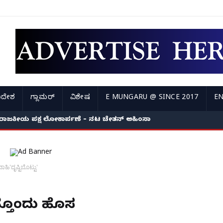
ಿದೇಶ
ಗ್ಲಾಮರ್
ವಿಶೇಷ
E MUNGARU @ SINCE 2017
EN
ರಾಜಕೀಯ ಪಕ್ಷ ಲೋಕಾರ್ಪಣೆ – ನಟ ಚೇತನ್ ಅಹಿಂಸಾ
ಿ'ದೃಷ್ಟಿಬೊಟ್ಟು'
ತ್ತೊಂದು ಹೊಸ