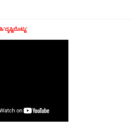
ದೃಷ್ಟಿಬೊಟ್ಟು'