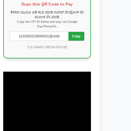
Scan this QR Code to Pay
ಕೆಳಗಿನ ಯುಪಿಐ ಐಡಿ ಕಾಪಿ ಮಾಡಿ ಗೂಗಲ್ ಪೇ/ಫೋನ್ ಪೇ
ಮೂಲಕ ಪೇ ಮಾಡಿ.
Copy the UPI ID below and pay via Google
Pay/PhonePe.
Copy
TULUNADU MEDIA HOUSE