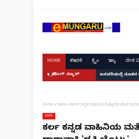
HOME
ಕರಾವಳಿ
ಕ್ರೈಂ
ರಾಜ್ಯ
ದೇಶ ವ
ದ ಭಾರತದ ರೇಣು ಧರಿಯಾಲ್!
ಬ್ರೇಕಿಂಗ್ ನ್ಯೂಸ್
ಜನವರಿಯಲ್ಲಿ ನೂತನ 
Home
state
ಕಲರ್ಸ್ ಕನ್ನಡ ವಾಹಿನಿಯ ಮತ್ತೊಂದು ಹೊಸ ಧಾರಾವಾಹ
STATE
ಕಲರ್ಸ್ ಕನ್ನಡ ವಾಹಿನಿಯ ಮ