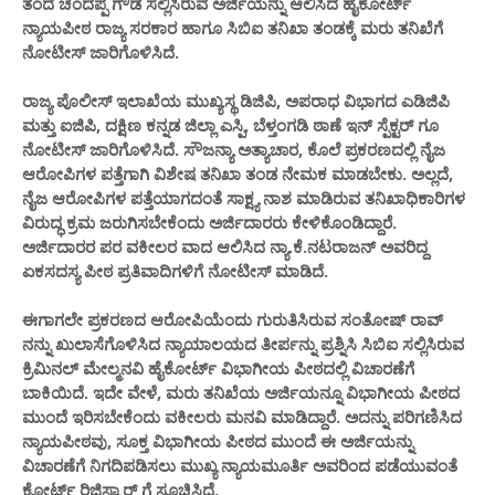
ತಂದೆ ಚಂದಪ್ಪ ಗೌಡ ಸಲ್ಲಿಸಿರುವ ಅರ್ಜಿಯನ್ನು ಆಲಿಸಿದ ಹೈಕೋರ್ಟ್
ನ್ಯಾಯಪೀಠ ರಾಜ್ಯ ಸರಕಾರ ಹಾಗೂ ಸಿಬಿಐ ತನಿಖಾ ತಂಡಕ್ಕೆ ಮರು ತನಿಖೆಗೆ
ನೋಟೀಸ್ ಜಾರಿಗೊಳಿಸಿದೆ.
ರಾಜ್ಯ ಪೊಲೀಸ್‌ ಇಲಾಖೆಯ ಮುಖ್ಯಸ್ಥ ಡಿಜಿಪಿ, ಅಪರಾಧ ವಿಭಾಗದ ಎಡಿಜಿಪಿ
ಮತ್ತು ಐಜಿಪಿ, ದಕ್ಷಿಣ ಕನ್ನಡ ಜಿಲ್ಲಾ ಎಸ್ಪಿ, ಬೆಳ್ತಂಗಡಿ ಠಾಣೆ ಇನ್ ಸ್ಪೆಕ್ಟರ್ ಗೂ
ನೋಟೀಸ್ ಜಾರಿಗೊಳಿಸಿದೆ. ಸೌಜನ್ಯಾ ಅತ್ಯಾಚಾರ, ಕೊಲೆ ಪ್ರಕರಣದಲ್ಲಿ ನೈಜ
ಆರೋಪಿಗಳ ಪತ್ತೆಗಾಗಿ ವಿಶೇಷ ತನಿಖಾ ತಂಡ ನೇಮಕ ಮಾಡಬೇಕು. ಅಲ್ಲದೆ,
ನೈಜ ಆರೋಪಿಗಳ ಪತ್ತೆಯಾಗದಂತೆ ಸಾಕ್ಷ್ಯ ನಾಶ ಮಾಡಿರುವ ತನಿಖಾಧಿಕಾರಿಗಳ
ವಿರುದ್ಧ ಕ್ರಮ ಜರುಗಿಸಬೇಕೆಂದು ಅರ್ಜಿದಾರರು ಕೇಳಿಕೊಂಡಿದ್ದಾರೆ.
ಅರ್ಜಿದಾರರ ಪರ ವಕೀಲರ ವಾದ ಆಲಿಸಿದ ನ್ಯಾ.ಕೆ.ನಟರಾಜನ್ ಅವರಿದ್ದ
ಏಕಸದಸ್ಯ ಪೀಠ ಪ್ರತಿವಾದಿಗಳಿಗೆ ನೋಟೀಸ್ ಮಾಡಿದೆ.
ಈಗಾಗಲೇ ಪ್ರಕರಣದ ಆರೋಪಿಯೆಂದು ಗುರುತಿಸಿರುವ ಸಂತೋಷ್ ರಾವ್
ನನ್ನು ಖುಲಾಸೆಗೊಳಿಸಿದ ನ್ಯಾಯಾಲಯದ ತೀರ್ಪನ್ನು ಪ್ರಶ್ನಿಸಿ ಸಿಬಿಐ ಸಲ್ಲಿಸಿರುವ
ಕ್ರಿಮಿನಲ್‌ ಮೇಲ್ಮನವಿ ಹೈಕೋರ್ಟ್ ವಿಭಾಗೀಯ ಪೀಠದಲ್ಲಿ ವಿಚಾರಣೆಗೆ
ಬಾಕಿಯಿದೆ. ಇದೇ ವೇಳೆ, ಮರು ತನಿಖೆಯ ಅರ್ಜಿಯನ್ನೂ ವಿಭಾಗೀಯ ಪೀಠದ
ಮುಂದೆ ಇರಿಸಬೇಕೆಂದು ವಕೀಲರು ಮನವಿ ಮಾಡಿದ್ದಾರೆ. ಅದನ್ನು ಪರಿಗಣಿಸಿದ
ನ್ಯಾಯಪೀಠವು, ಸೂಕ್ತ ವಿಭಾಗೀಯ ಪೀಠದ ಮುಂದೆ ಈ ಅರ್ಜಿಯನ್ನು
ವಿಚಾರಣೆಗೆ ನಿಗದಿಪಡಿಸಲು ಮುಖ್ಯ ನ್ಯಾಯಮೂರ್ತಿ ಅವರಿಂದ ಪಡೆಯುವಂತೆ
ಕೋರ್ಟ್ ರಿಜಿಸ್ಟ್ರಾರ್ ಗೆ ಸೂಚಿಸಿದೆ.