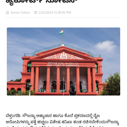
ಹೈಕೋರ್ಟ್ ನೋಟಿಸ್
Senior Editor
2/22/2024 12:38:00 PM
ಬೆಳ್ತಂಗಡಿ: ಸೌಜನ್ಯಾ ಅತ್ಯಾಚಾರ ಹಾಗೂ ಕೊಲೆ ಪ್ರಕರಣದಲ್ಲಿ ನೈಜ
ಆರೋಪಿಗಳನ್ನು ಪತ್ತೆ ಹಚ್ಚಲು ವಿಶೇಷ ತನಿಖಾ ತಂಡ ರಚಿಸಬೇಕೆಂದುಸೌಜನ್ಯಾ