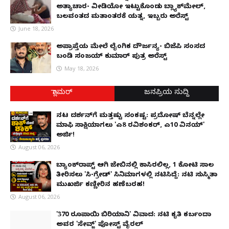
ಅತ್ಯಾಚಾರ- ವೀಡಿಯೋ ಇಟ್ಟುಕೊಂಡು ಬ್ಲ್ಯಾಕ್‌ಮೇಲ್,
ಬಲವಂತದ ಮತಾಂತರಕ್ಕೆ ಯತ್ನ, ಇಬ್ಬರು ಅರೆಸ್ಟ್
June 18, 2026
ಅಪ್ರಾಪ್ತೆಯ ಮೇಲೆ ಲೈಂಗಿಕ ದೌರ್ಜನ್ಯ- ಬಿಜೆಪಿ ಸಂಸದ
ಬಂಡಿ ಸಂಜಯ್ ಕುಮಾರ್ ಪುತ್ರ ಅರೆಸ್ಟ್
May 18, 2026
ಗ್ಲಾಮರ್
ಜನಪ್ರಿಯ ಸುದ್ದಿ
ನಟ ದರ್ಶನ್‌ಗೆ ಮತ್ತಷ್ಟು ಸಂಕಷ್ಟ: ಪ್ರದೋಷ್ ಬೆನ್ನಲ್ಲೇ
ಮಾಫಿ ಸಾಕ್ಷಿಯಾಗಲು 'ಎ8 ರವಿಶಂಕರ್, ಎ10 ವಿನಯ್'
ಅರ್ಜಿ!
August 06, 2026
ಬ್ಯಾಂಕ್‌ರಾಪ್ಟ್‌ ಆಗಿ ಜೇಬಿನಲ್ಲಿ ಕಾಸಿರಲಿಲ್ಲ, ₹1 ಕೋಟಿ ಸಾಲ
ತೀರಿಸಲು 'ಸಿ-ಗ್ರೇಡ್' ಸಿನಿಮಾಗಳಲ್ಲಿ ನಟಿಸಿದ್ದೆ: ನಟಿ ಸುಸ್ಮಿತಾ
ಮುಖರ್ಜಿ ಕಣ್ಣೀರಿನ ಹಣೆಬರಹ!
August 06, 2026
'370 ರೂಪಾಯಿ ಬಿರಿಯಾನಿ' ವಿವಾದ: ನಟಿ ಕೃತಿ ಕರ್ಬಂದಾ
ಅವರ 'ಸೇವ್ಜ್' ಪೋಸ್ಟ್ ವೈರಲ್