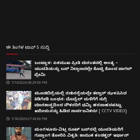
ಈ ತಿಂಗಳ ಟಾಪ್ 5 ಸುದ್ದಿ
ಬಂಟ್ವಾಳ: ಏಕಮುಖ ಪ್ರೀತಿ ದುರಂತದಲ್ಲಿ ಅಂತ್ಯ –
ಯುವತಿಯನ್ನು ಬಸ್ ನಿಲ್ದಾಣದಲ್ಲೇ ಕೊಚ್ಚಿ ಕೊಂದ ಪಾಗಲ್
ಪ್ರೇಮಿ
7/16/2026 08:29:00 PM
ಮೂಡಬಿದ್ರೆಯಲ್ಲಿ ನಡುರಸ್ತೆಯಲ್ಲೇ ತಲ್ವಾರ್ ಝಳಪಿಸಿದ
ಕಿಡಿಗೇಡಿ ಬಂಧನ: ಮೊಬೈಲ್ ಮಳಿಗೆಗೆ ನುಗ್ಗಿ
ಮಾರಕಾಸ್ತ್ರದಿಂದ ನೌಕರರಿಗೆ ಧಮ್ಕಿ; ಹರಸಾಹಸಪಟ್ಟು
ಖದೀಮನನ್ನು ಹಿಡಿದ ಸಾರ್ವಜನಿಕರು! ( CCTV VIDEO)
7/18/2026 07:43:00 PM
ಮಂಗಳೂರು-ವಿಟ್ಲ ರೂಟ್ ಬಸ್‌ನಲ್ಲಿ ಯುವತಿಯರಿಗೆ
ಗುಪ್ತಾಂಗ ತೋರಿಸಿ ವಿಕೃತಿ: ಕಾಮುಕ ಕಂಡಕ್ಟರ್ ಇರ್ಫಾನ್