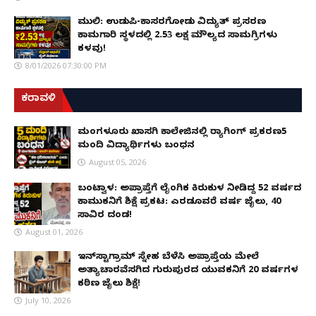
ಮುಲ್ಕಿ: ಉಡುಪಿ-ಕಾಸರಗೋಡು ವಿದ್ಯುತ್ ಪ್ರಸರಣ
ಕಾಮಗಾರಿ ಸ್ಥಳದಲ್ಲಿ ₹2.53 ಲಕ್ಷ ಮೌಲ್ಯದ ಸಾಮಗ್ರಿಗಳು
ಕಳವು!
8/01/2026 07:30:00 PM
ಕರಾವಳಿ
ಮಂಗಳೂರು ಖಾಸಗಿ ಕಾಲೇಜಿನಲ್ಲಿ ರ‌್ಯಾಗಿಂಗ್ ಪ್ರಕರಣ5
ಮಂದಿ ವಿದ್ಯಾರ್ಥಿಗಳು ಬಂಧನ
August 05, 2026
ಬಂಟ್ವಾಳ: ಅಪ್ರಾಪ್ತೆಗೆ ಲೈಂಗಿಕ ಕಿರುಕುಳ ನೀಡಿದ್ದ 52 ವರ್ಷದ
ಕಾಮುಕನಿಗೆ ಶಿಕ್ಷೆ ಪ್ರಕಟ: ಎರಡೂವರೆ ವರ್ಷ ಜೈಲು, ₹40
ಸಾವಿರ ದಂಡ!
August 01, 2026
ಇನ್‌ಸ್ಟಾಗ್ರಾಮ್ ಸ್ನೇಹ ಬೆಳೆಸಿ ಅಪ್ರಾಪ್ತೆಯ ಮೇಲೆ
ಅತ್ಯಾಚಾರವೆಸಗಿದ ಗುರುಪುರದ ಯುವಕನಿಗೆ 20 ವರ್ಷಗಳ
ಕಠಿಣ ಜೈಲು ಶಿಕ್ಷೆ!
July 10, 2026