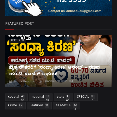
FEATURED POST
FEATURED
ನಿವೃತ್ತ ನೌಕರರಿಗೆ 'ಸಂಧ್ಯಾ ಕಿರಣ' ಆರಂಭ' – ಸಚಿವ
ಯು.ಟಿ. ಖಾದರ್ ಅಭಯ!
Senior Reporter
8/06/2026 08:28:00 PM
coastal
40
national
33
state
33
SPECIAL
86
06
68
60
1
Crime
60
Featured
43
GLAMOUR
32
0
9
3