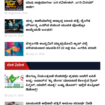
ಮಾಫಿ ಸಾಕ್ಷಿಯಾಗಲು 'ಎ8 ರವಿಶಂಕರ್, ಎ10 ವಿನಯ್'
ಅರ್ಜಿ!
August 06, 2026
ಸುಳ್ಯ: ಕಾಣೆಯಾಗಿದ್ದ ಅಪ್ರಾಪ್ತ ಬಾಲಕಿ ಪತ್ತೆ; ಲೈಂಗಿಕ
ದೌರ್ಜನ್ಯ ಎಸಗಿದ ಕಡಬದ ಯುವಕ ಪೋಕ್ಸೋ
ಕಾಯ್ದೆಯಡಿ ಬಂಧನ!
July 23, 2026
ಬೆಳ್ತಂಗಡಿ ಉದ್ಯಮಿಗೆ ಮ್ಯಾಟ್ರಿಮೋನಿ ಆ್ಯಪ್ ನಲ್ಲಿ
ಪರಿಚಯವಾದ ಯುವತಿ:87.22 ಲಕ್ಷ ರೂ. ಎಗರಿಸಿ ಪರಾರಿ
July 21, 2026
ದೇಶ ವಿದೇಶ
ಡೆಂಗ್ಯೂ ನಿಯಂತ್ರಣಕ್ಕೆ ದೇಶದಲ್ಲೇ ಪ್ರಥಮ ಬಾರಿಗೆ ಲಸಿಕೆ
ಲಭ್ಯ: ಜಪಾನ್‌ನ 'ಕ್ಯು ಡೆಂಗಾ' ಮಾರಾಟಕ್ಕೆ ಕೇಂದ್ರದ ಗ್ರೀನ್
ಸಿಗ್ನಲ್; ಯಾರಿಗೆ ಸೂಕ್ತ? ಎಷ್ಟು ಡೋಸ್? ಇಲ್ಲಿದೆ ಕಂಪ್ಲೀಟ್
ಡಿಟೇಲ್ಸ್!
July 21, 2026
ವಾಯುಪಡೆ ಅಧಿಕಾರಿ ಪತ್ನಿಗೆ ಅಮಲು ಪದಾರ್ಥ ನೀಡಿ