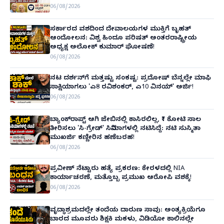
06/08/2026
ಸರ್ಕಾರದ ವಶದಿಂದ ದೇವಾಲಯಗಳ ಮುಕ್ತಿಗೆ ಬೃಹತ್
ಆಂದೋಲನ: ವಿಶ್ವ ಹಿಂದೂ ಪರಿಷತ್ ಅಂತರರಾಷ್ಟ್ರೀಯ
ಅಧ್ಯಕ್ಷ ಅಲೋಕ್ ಕುಮಾರ್ ಘೋಷಣೆ!
06/08/2026
ನಟ ದರ್ಶನ್‌ಗೆ ಮತ್ತಷ್ಟು ಸಂಕಷ್ಟ: ಪ್ರದೋಷ್ ಬೆನ್ನಲ್ಲೇ ಮಾಫಿ
ಸಾಕ್ಷಿಯಾಗಲು 'ಎ8 ರವಿಶಂಕರ್, ಎ10 ವಿನಯ್' ಅರ್ಜಿ!
06/08/2026
ಬ್ಯಾಂಕ್‌ರಾಪ್ಟ್‌ ಆಗಿ ಜೇಬಿನಲ್ಲಿ ಕಾಸಿರಲಿಲ್ಲ, ₹1 ಕೋಟಿ ಸಾಲ
ತೀರಿಸಲು 'ಸಿ-ಗ್ರೇಡ್' ಸಿನಿಮಾಗಳಲ್ಲಿ ನಟಿಸಿದ್ದೆ: ನಟಿ ಸುಸ್ಮಿತಾ
ಮುಖರ್ಜಿ ಕಣ್ಣೀರಿನ ಹಣೆಬರಹ!
06/08/2026
ಪ್ರವೀಣ್ ನೆಟ್ಟಾರು ಹತ್ಯೆ ಪ್ರಕರಣ: ಕೇರಳದಲ್ಲಿ NIA
ಕಾರ್ಯಾಚರಣೆ, ಮತ್ತೊಬ್ಬ ಪ್ರಮುಖ ಆರೋಪಿ ವಶಕ್ಕೆ!
06/08/2026
ವೃದ್ಧಾಶ್ರಮದಲ್ಲೇ ತಂದೆಯ ದಾರುಣ ಸಾವು: ಅಂತ್ಯಕ್ರಿಯೆಗೂ
ಬಾರದ ಮೂವರು ಶಿಕ್ಷಕಿ ಮಕಳು, ವಿಡಿಯೋ ಕಾಲಿನಲ್ಲೇ