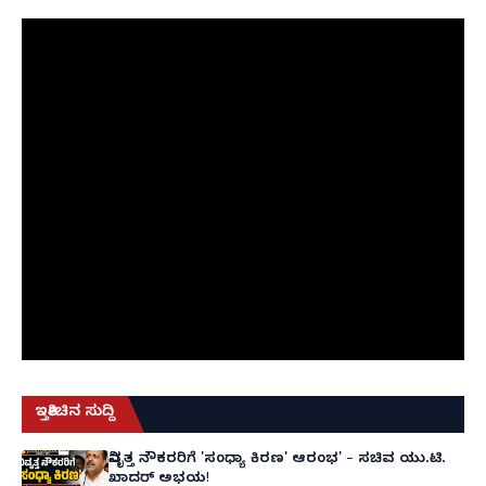
ಇತ್ತೀಚಿನ ಸುದ್ದಿ
ನಿವೃತ್ತ ನೌಕರರಿಗೆ 'ಸಂಧ್ಯಾ ಕಿರಣ' ಆರಂಭ' – ಸಚಿವ ಯು.ಟಿ.
ಖಾದರ್ ಅಭಯ!