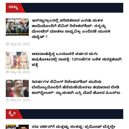
ರಾಜ್ಯ
ಇನ್​ಸ್ಟಾಗ್ರಾಂನಲ್ಲಿ ಪರಿಚಿತಳಾದ ಎರಡು ಮಕ್ಕಳ
ತಾಯಿಯೊಂದಿಗೆ ಲಿವಿನ್ ರಿಲೇಶನ್​ಶಿಪ್- ನನ್ನನ್ನು
ಮೇಂಟೆನ್ ಮಾಡಲು ಸಾಧ್ಯವಿಲ್ಲ ಎಂದಿದಕ್ಕೆ ಯುವಕ
ಸುಸೈಡ್ ?
May 09, 2026
ಆಟವಾಡುತ್ತಿದ್ದ ಒಂದೂವರೆ ವರ್ಷದ ಮಗು
ಕಾಫಿತೋಟದಲ್ಲಿ ನಾಪತ್ತೆ- 12ಗಂಟೆಗಳ ಬಳಿಕ ಸುರಕ್ಷಿತವಾಗಿ
ಪತ್ತೆ
May 08, 2026
8ವರ್ಷಗಳ ಲಿವಿಂಗ್‌ ರಿಲೇಷನ್‌ಶಿಪ್ ಮುರಿದು
ಬೇರೊಬ್ಬನೊಂದಿಗೆ ಹೆಸೆಮಣೆಯೇರಲು ತಯಾರಾದ ಲೇಡಿ
ಕಾನ್‌ಸ್ಟೇಬಲ್- ನ್ಯಾಯಕ್ಕಾಗಿ ಎಸ್ಪಿ ಮೊರೆ ಹೋದ ಪಿಎಸ್ಐ
May 07, 2026
ಕ್ರೈಂ
ನಟ ದರ್ಶನ್‌ಗೆ ಮತ್ತಷ್ಟು ಸಂಕಷ್ಟ: ಪ್ರದೋಷ್ ಬೆನ್ನಲ್ಲೇ