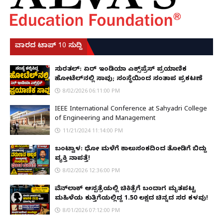
ವಾರದ ಟಾಪ್ 10 ಸುದ್ದಿ
ಸುರತ್ಕಲ್: ಏರ್ ಇಂಡಿಯಾ ಎಕ್ಸ್‌ಪ್ರೆಸ್ ಪ್ರಯಾಣಿಕ
ಹೋಟೆಲ್‌ನಲ್ಲಿ ಸಾವು; ಸಂಸ್ಥೆಯಿಂದ ಸಂತಾಪ ಪ್ರಕಟಣೆ
8/02/2026 06:11:00 PM
IEEE International Conference at Sahyadri College
of Engineering and Management
11/21/2024 11:14:00 PM
ಬಂಟ್ವಾಳ: ಧೋ ಮಳೆಗೆ ಕಾಲುಸಂಕದಿಂದ ತೋಡಿಗೆ ಬಿದ್ದು
ವ್ಯಕ್ತಿ ನಾಪತ್ತೆ!
8/02/2026 12:36:00 PM
ವೆನ್‌ಲಾಕ್ ಆಸ್ಪತ್ರೆಯಲ್ಲಿ ಚಿಕಿತ್ಸೆಗೆ ಬಂದಾಗ ಮೃತಪಟ್ಟ
ಮಹಿಳೆಯ ಕುತ್ತಿಗೆಯಲ್ಲಿದ್ದ ₹1.50 ಲಕ್ಷದ ಚಿನ್ನದ ಸರ ಕಳವು!
8/01/2026 07:12:00 PM