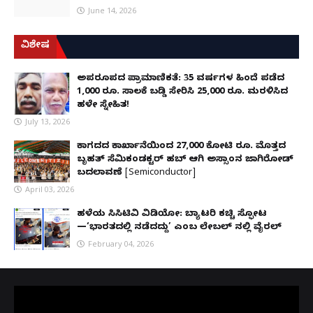
June 14, 2026
ವಿಶೇಷ
ಅಪರೂಪದ ಪ್ರಾಮಾಣಿಕತೆ: 35 ವರ್ಷಗಳ ಹಿಂದೆ ಪಡೆದ
1,000 ರೂ. ಸಾಲಕ್ಕೆ ಬಡ್ಡಿ ಸೇರಿಸಿ 25,000 ರೂ. ಮರಳಿಸಿದ
ಹಳೇ ಸ್ನೇಹಿತ!
July 13, 2026
ಕಾಗದದ ಕಾರ್ಖಾನೆಯಿಂದ 27,000 ಕೋಟಿ ರೂ. ಮೊತ್ತದ
ಬೃಹತ್ ಸೆಮಿಕಂಡಕ್ಟರ್ ಹಬ್ ಆಗಿ ಅಸ್ಸಾಂನ ಜಾಗಿರೋಡ್
ಬದಲಾವಣೆ [Semiconductor]
April 03, 2026
ಹಳೆಯ ಸಿಸಿಟಿವಿ ವಿಡಿಯೋ: ಬ್ಯಾಟರಿ ಕಚ್ಚಿ ಸ್ಫೋಟ
—‘ಭಾರತದಲ್ಲಿ ನಡೆದದ್ದು’ ಎಂಬ ಲೇಬಲ್ ನಲ್ಲಿ ವೈರಲ್
February 04, 2026