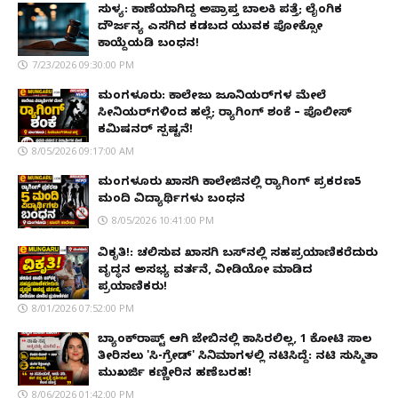
ಸುಳ್ಯ: ಕಾಣೆಯಾಗಿದ್ದ ಅಪ್ರಾಪ್ತ ಬಾಲಕಿ ಪತ್ತೆ; ಲೈಂಗಿಕ
ದೌರ್ಜನ್ಯ ಎಸಗಿದ ಕಡಬದ ಯುವಕ ಪೋಕ್ಸೋ
ಕಾಯ್ದೆಯಡಿ ಬಂಧನ!
7/23/2026 09:30:00 PM
ಮಂಗಳೂರು: ಕಾಲೇಜು ಜೂನಿಯರ್‌ಗಳ ಮೇಲೆ
ಸೀನಿಯರ್‌ಗಳಿಂದ ಹಲ್ಲೆ; ರ‌್ಯಾಗಿಂಗ್ ಶಂಕೆ – ಪೊಲೀಸ್
ಕಮಿಷನರ್ ಸ್ಪಷ್ಟನೆ!
8/05/2026 09:17:00 AM
ಮಂಗಳೂರು ಖಾಸಗಿ ಕಾಲೇಜಿನಲ್ಲಿ ರ‌್ಯಾಗಿಂಗ್ ಪ್ರಕರಣ5
ಮಂದಿ ವಿದ್ಯಾರ್ಥಿಗಳು ಬಂಧನ
8/05/2026 10:41:00 PM
ವಿಕೃತಿ!: ಚಲಿಸುವ ಖಾಸಗಿ ಬಸ್‌ನಲ್ಲಿ ಸಹಪ್ರಯಾಣಿಕರೆದುರು
ವೃದ್ಧನ ಅಸಭ್ಯ ವರ್ತನೆ, ವೀಡಿಯೋ ಮಾಡಿದ
ಪ್ರಯಾಣಿಕರು!
8/01/2026 07:52:00 PM
ಬ್ಯಾಂಕ್‌ರಾಪ್ಟ್‌ ಆಗಿ ಜೇಬಿನಲ್ಲಿ ಕಾಸಿರಲಿಲ್ಲ, ₹1 ಕೋಟಿ ಸಾಲ
ತೀರಿಸಲು 'ಸಿ-ಗ್ರೇಡ್' ಸಿನಿಮಾಗಳಲ್ಲಿ ನಟಿಸಿದ್ದೆ: ನಟಿ ಸುಸ್ಮಿತಾ
ಮುಖರ್ಜಿ ಕಣ್ಣೀರಿನ ಹಣೆಬರಹ!
8/06/2026 01:42:00 PM