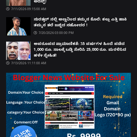
ಅರೆಸ್ಟ್!
7/11/2026 09:15:00 AM
ಸುರತ್ಕಲ್ ನಲ್ಲಿ ಅಣ್ಣನಿಂದ ತಮ್ಮನ ಕೊಲೆ: ಕಲ್ಲು ಎತ್ತಿ ಹಾಕಿ
ತಮ್ಮನ ತಲೆ ಜಜ್ಜಿದ ಸಹೋದರ !
7/20/2026 03:00:00 PM
ಅಪರೂಪದ ಪ್ರಾಮಾಣಿಕತೆ: 35 ವರ್ಷಗಳ ಹಿಂದೆ ಪಡೆದ
1,000 ರೂ. ಸಾಲಕ್ಕೆ ಬಡ್ಡಿ ಸೇರಿಸಿ 25,000 ರೂ. ಮರಳಿಸಿದ
ಹಳೇ ಸ್ನೇಹಿತ!
7/13/2026 11:11:00 AM