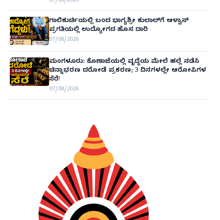
07/08/2026
ಗಾಲಿಕುರ್ಚಿಯಲ್ಲಿ ಬಂದ ಭಾಗ್ಯಶ್ರೀ ಕುಲಾಲ್‌ಗೆ ಆಳ್ವಾಸ್
ಪ್ರಗತಿಯಲ್ಲಿ ಉದ್ಯೋಗದ ಹೊಸ ದಾರಿ
07/08/2026
ಮಂಗಳೂರು: ಕೊಣಾಜೆಯಲ್ಲಿ ವೃದ್ಧೆಯ ಮೇಲೆ ಹಲ್ಲೆ ನಡೆಸಿ
ಚಿನ್ನಾಭರಣ ದರೋಡೆ ಪ್ರಕರಣ; 3 ದಿನಗಳಲ್ಲೇ ಆರೋಪಿಗಳ
ಸೆರೆ!
07/08/2026