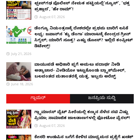
ಛತ್ತೀಸ್‌ಗಢ ಪೊಲೀಸ್ ನೇಮಕ ಪಟ್ಟಿಯಲ್ಲಿ‘ನ್ಯೂಸ್’, ‘ಭಕ್ತ
ಪ್ರಹ್ಲಾದ’, ‘ಹೇ ರಾಮ್’!
August 07, 2026
ಡೆಂಗ್ಯೂ ನಿಯಂತ್ರಣಕ್ಕೆ ದೇಶದಲ್ಲೇ ಪ್ರಥಮ ಬಾರಿಗೆ ಲಸಿಕೆ
ಲಭ್ಯ: ಜಪಾನ್‌ನ 'ಕ್ಯು ಡೆಂಗಾ' ಮಾರಾಟಕ್ಕೆ ಕೇಂದ್ರದ ಗ್ರೀನ್
ಸಿಗ್ನಲ್; ಯಾರಿಗೆ ಸೂಕ್ತ? ಎಷ್ಟು ಡೋಸ್? ಇಲ್ಲಿದೆ ಕಂಪ್ಲೀಟ್
ಡಿಟೇಲ್ಸ್!
July 21, 2026
ವಾಯುಪಡೆ ಅಧಿಕಾರಿ ಪತ್ನಿಗೆ ಅಮಲು ಪದಾರ್ಥ ನೀಡಿ
ಅತ್ಯಾಚಾರ- ವೀಡಿಯೋ ಇಟ್ಟುಕೊಂಡು ಬ್ಲ್ಯಾಕ್‌ಮೇಲ್,
ಬಲವಂತದ ಮತಾಂತರಕ್ಕೆ ಯತ್ನ, ಇಬ್ಬರು ಅರೆಸ್ಟ್
June 18, 2026
ಗ್ಲಾಮರ್
ಜನಪ್ರಿಯ ಸುದ್ದಿ
ಗ್ಲ್ಯಾಮಾರಸ್ ವೈಟ್‌ ಸೀರೆಯಲ್ಲಿ ಕಣ್ಮನ ಸೆಳೆದ ನಟಿ ವಿಷ್ಣು
ಪ್ರಿಯಾ; ಸಾಮಾಜಿಕ ಜಾಲತಾಣಗಳಲ್ಲಿ ಫೋಟೋ ವೈರಲ್!
August 07, 2026
ಕೇಸರಿ ಉಡುಪಿನ ಬಗೆಗೆ ಕೇಳಿದ ಮಾಧ್ಯಮದ ಪ್ರಶ್ನೆಗೆ ಖಡಕ್