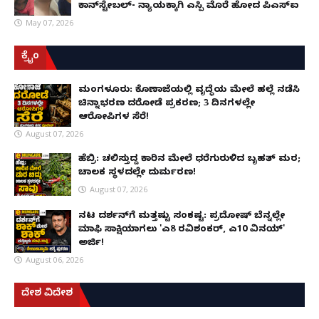
ಕಾನ್‌ಸ್ಟೇಬಲ್- ನ್ಯಾಯಕ್ಕಾಗಿ ಎಸ್ಪಿ ಮೊರೆ ಹೋದ ಪಿಎಸ್ಐ
May 07, 2026
ಕ್ರೈಂ
ಮಂಗಳೂರು: ಕೊಣಾಜೆಯಲ್ಲಿ ವೃದ್ಧೆಯ ಮೇಲೆ ಹಲ್ಲೆ ನಡೆಸಿ
ಚಿನ್ನಾಭರಣ ದರೋಡೆ ಪ್ರಕರಣ; 3 ದಿನಗಳಲ್ಲೇ
ಆರೋಪಿಗಳ ಸೆರೆ!
August 07, 2026
ಹೆಬ್ರಿ: ಚಲಿಸುತ್ತಿದ್ದ ಕಾರಿನ ಮೇಲೆ ಧರೆಗುರುಳಿದ ಬೃಹತ್ ಮರ;
ಚಾಲಕ ಸ್ಥಳದಲ್ಲೇ ದುರ್ಮರಣ!
August 07, 2026
ನಟ ದರ್ಶನ್‌ಗೆ ಮತ್ತಷ್ಟು ಸಂಕಷ್ಟ: ಪ್ರದೋಷ್ ಬೆನ್ನಲ್ಲೇ
ಮಾಫಿ ಸಾಕ್ಷಿಯಾಗಲು 'ಎ8 ರವಿಶಂಕರ್, ಎ10 ವಿನಯ್'
ಅರ್ಜಿ!
August 06, 2026
ದೇಶ ವಿದೇಶ