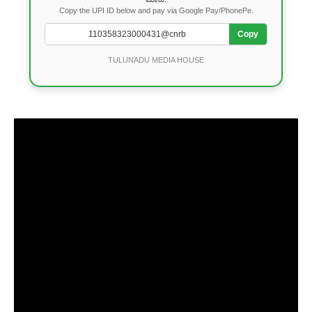
Copy the UPI ID below and pay via Google Pay/PhonePe.
Copy
TULUNADU MEDIA HOUSE