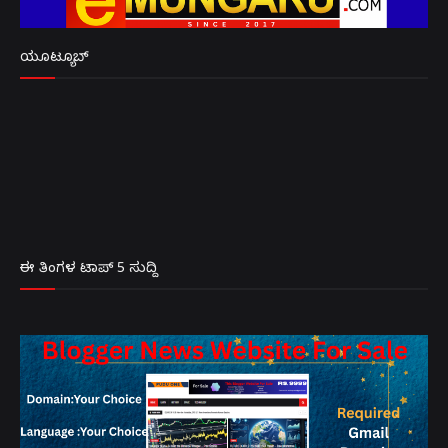
ಯೂಟ್ಯೂಬ್
ಈ ತಿಂಗಳ ಟಾಪ್ 5 ಸುದ್ದಿ