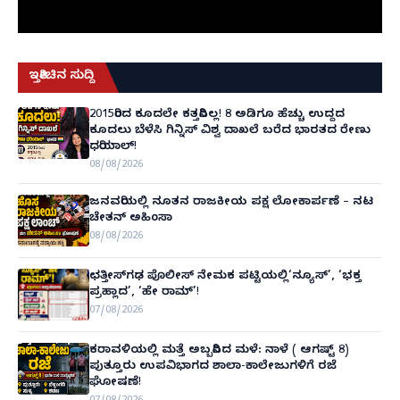
ಇತ್ತೀಚಿನ ಸುದ್ದಿ
2015ರಿಂದ ಕೂದಲೇ ಕತ್ತರಿಸಿಲ್ಲ! 8 ಅಡಿಗೂ ಹೆಚ್ಚು ಉದ್ದದ
ಕೂದಲು ಬೆಳೆಸಿ ಗಿನ್ನಿಸ್ ವಿಶ್ವ ದಾಖಲೆ ಬರೆದ ಭಾರತದ ರೇಣು
ಧರಿಯಾಲ್!
08/08/2026
ಜನವರಿಯಲ್ಲಿ ನೂತನ ರಾಜಕೀಯ ಪಕ್ಷ ಲೋಕಾರ್ಪಣೆ – ನಟ
ಚೇತನ್ ಅಹಿಂಸಾ
08/08/2026
ಛತ್ತೀಸ್‌ಗಢ ಪೊಲೀಸ್ ನೇಮಕ ಪಟ್ಟಿಯಲ್ಲಿ‘ನ್ಯೂಸ್’, ‘ಭಕ್ತ
ಪ್ರಹ್ಲಾದ’, ‘ಹೇ ರಾಮ್’!
07/08/2026
ಕರಾವಳಿಯಲ್ಲಿ ಮತ್ತೆ ಅಬ್ಬರಿಸಿದ ಮಳೆ: ನಾಳೆ ( ಆಗಷ್ಟ್ 8)
ಪುತ್ತೂರು ಉಪವಿಭಾಗದ ಶಾಲಾ-ಕಾಲೇಜುಗಳಿಗೆ ರಜೆ
ಘೋಷಣೆ!