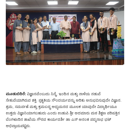
ಮೂಡುಬಿದಿರೆ:
ವಿಜ್ಞಾನವೆಂಬುದು ನಿನ್ನೆ, ಇಂದಿನ ಮತ್ತು ನಾಳೆಯ ನಡುವೆ
ಸೇತುವೆಯಾಗಿರುವ ಶಕ್ತಿ. ಪ್ರ
ಕೃತಿಯ ಸೌಂದರ್ಯವನ್ನು ಅರಿತು ಅನುಭವಿಸುವುದೇ ವಿಜ್ಞಾನ.
ಶ್ರಮ, ಸಮರ್ಪಣೆ ಮತ್ತು ಕ್ರಮಬದ್ಧ ಅಧ್ಯಯನದ ಮೂಲಕ ಯಾವುದೇ ವಿದ್ಯಾರ್ಥಿಯೂ
ಉತ್ತಮ ವಿಜ್ಞಾನಿಯಾಗಬಹುದು ಎಂದು ಉಡುಪಿ ಶ್ರೀ ಅದಮಾರು ಮಠ ಶಿಕ್ಷಣ ಪರಿಷತ್ತಿನ
ಬೆಂಗಳೂರಿನ ಶಾಖೆಯ ಗೌರವ ಕಾರ್ಯದರ್ಶಿ ಡಾ ಎಸ್ ಅನಂತ ಪದ್ಮನಾಭ ಭಟ್
ಅಭಿಪ್ರಾಯಪಟ್ಟರು.