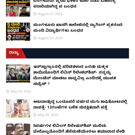
ಬೆಂಗಳೂರು: ಪತ್ನಿಯ ಭೀಕರ ಕೊಲೆ ನಡೆಸಿ ಬಿಹಾರಕ್ಕೆ
ಪರಾರಿಯಾಗಿದ್ದ ಪತಿ ಬಂಧನ
August 07, 2026
ಮಂಗಳೂರು ಖಾಸಗಿ ಕಾಲೇಜಿನಲ್ಲಿ ರ‌್ಯಾಗಿಂಗ್ ಪ್ರಕರಣ5
ಮಂದಿ ವಿದ್ಯಾರ್ಥಿಗಳು ಬಂಧನ
August 05, 2026
ರಾಜ್ಯ
ಇನ್​ಸ್ಟಾಗ್ರಾಂನಲ್ಲಿ ಪರಿಚಿತಳಾದ ಎರಡು ಮಕ್ಕಳ
ತಾಯಿಯೊಂದಿಗೆ ಲಿವಿನ್ ರಿಲೇಶನ್​ಶಿಪ್- ನನ್ನನ್ನು
ಮೇಂಟೆನ್ ಮಾಡಲು ಸಾಧ್ಯವಿಲ್ಲ ಎಂದಿದಕ್ಕೆ ಯುವಕ
ಸುಸೈಡ್ ?
May 09, 2026
ಆಟವಾಡುತ್ತಿದ್ದ ಒಂದೂವರೆ ವರ್ಷದ ಮಗು ಕಾಫಿತೋಟದಲ್ಲಿ
ನಾಪತ್ತೆ- 12ಗಂಟೆಗಳ ಬಳಿಕ ಸುರಕ್ಷಿತವಾಗಿ ಪತ್ತೆ
May 08, 2026
8ವರ್ಷಗಳ ಲಿವಿಂಗ್‌ ರಿಲೇಷನ್‌ಶಿಪ್ ಮುರಿದು
ಬೇರೊಬ್ಬನೊಂದಿಗೆ ಹೆಸೆಮಣೆಯೇರಲು ತಯಾರಾದ ಲೇಡಿ