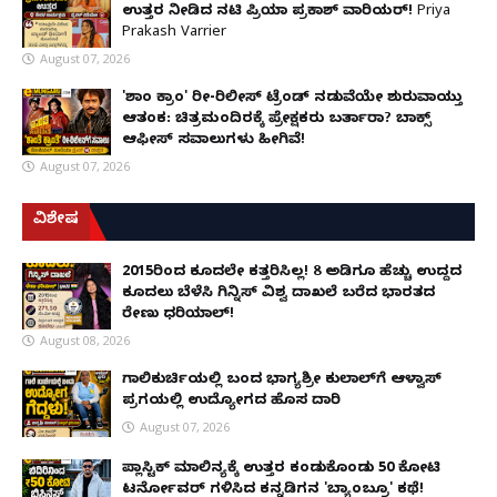
ಉತ್ತರ ನೀಡಿದ ನಟಿ ಪ್ರಿಯಾ ಪ್ರಕಾಶ್ ವಾರಿಯರ್! Priya
Prakash Varrier
August 07, 2026
'ಶಾಂತಿ ಕ್ರಾಂತಿ' ರೀ-ರಿಲೀಸ್ ಟ್ರೆಂಡ್ ನಡುವೆಯೇ ಶುರುವಾಯ್ತು
ಆತಂಕ: ಚಿತ್ರಮಂದಿರಕ್ಕೆ ಪ್ರೇಕ್ಷಕರು ಬರ್ತಾರಾ? ಬಾಕ್ಸ್
ಆಫೀಸ್ ಸವಾಲುಗಳು ಹೀಗಿವೆ!
August 07, 2026
ವಿಶೇಷ
2015ರಿಂದ ಕೂದಲೇ ಕತ್ತರಿಸಿಲ್ಲ! 8 ಅಡಿಗೂ ಹೆಚ್ಚು ಉದ್ದದ
ಕೂದಲು ಬೆಳೆಸಿ ಗಿನ್ನಿಸ್ ವಿಶ್ವ ದಾಖಲೆ ಬರೆದ ಭಾರತದ
ರೇಣು ಧರಿಯಾಲ್!
August 08, 2026
ಗಾಲಿಕುರ್ಚಿಯಲ್ಲಿ ಬಂದ ಭಾಗ್ಯಶ್ರೀ ಕುಲಾಲ್‌ಗೆ ಆಳ್ವಾಸ್
ಪ್ರಗತಿಯಲ್ಲಿ ಉದ್ಯೋಗದ ಹೊಸ ದಾರಿ
August 07, 2026
ಪ್ಲಾಸ್ಟಿಕ್ ಮಾಲಿನ್ಯಕ್ಕೆ ಉತ್ತರ ಕಂಡುಕೊಂಡು ₹50 ಕೋಟಿ
ಟರ್ನೋವರ್ ಗಳಿಸಿದ ಕನ್ನಡಿಗನ 'ಬ್ಯಾಂಬ್ರೂ' ಕಥೆ!