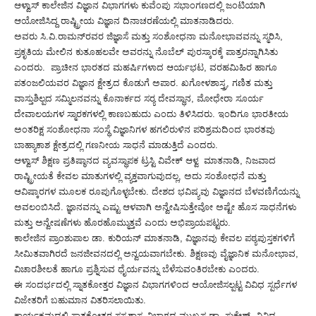
ಆಳ್ವಾಸ್ ಕಾಲೇಜಿನ ವಿಜ್ಞಾನ ವಿಭಾಗಗಳು ಕುವೆಂಪು ಸಭಾಂಗಣದಲ್ಲಿ ಜಂಟಿಯಾಗಿ
ಆಯೋಜಿಸಿದ್ದ ರಾಷ್ಟ್ರೀಯ ವಿಜ್ಞಾನ ದಿನಾಚರಣೆಯಲ್ಲಿ ಮಾತನಾಡಿದರು.
ಅವರು ಸಿ.ವಿ.ರಾಮನ್‌ರವರ ಜಿಜ್ಞಾಸೆ ಮತ್ತು ಸಂಶೋಧನಾ ಮನೋಭಾವವನ್ನು ಸ್ಮರಿಸಿ,
ಪ್ರಕೃತಿಯ ಮೇಲಿನ ಕುತೂಹಲವೇ ಅವರನ್ನು ನೊಬೆಲ್ ಪುರಸ್ಕಾರಕ್ಕೆ ಪಾತ್ರರನ್ನಾಗಿಸಿತು
ಎಂದರು. ಪ್ರಾಚೀನ ಭಾರತದ ಮಹರ್ಷಿಗಳಾದ ಆರ್ಯಭಟ, ವರಹಮಿಹಿರ ಹಾಗೂ
ಪತಂಜಲಿಯವರ ವಿಜ್ಞಾನ ಕ್ಷೇತ್ರದ ಕೊಡುಗೆ ಅಪಾರ. ಖಗೋಳಶಾಸ್ತ್ರ, ಗಣಿತ ಮತ್ತು
ವಾಸ್ತುಶಿಲ್ಪದ ಸಮ್ಮಿಲನವನ್ನು ಕೊನಾರ್ಕದ ಸರ‍್ಯ ದೇವಸ್ಥಾನ, ಮೋಧೇರಾ ಸೂರ್ಯ
ದೇವಾಲಯಗಳ ಸ್ಮಾರಕಗಳಲ್ಲಿ ಕಾಣಬಹುದು ಎಂದು ತಿಳಿಸಿದರು. ಇಂದಿಗೂ ಭಾರತೀಯ
ಅಂತರಿಕ್ಷ ಸಂಶೋಧನಾ ಸಂಸ್ಥೆ ವಿಜ್ಞಾನಿಗಳ ಹಗಲಿರುಳಿನ ಪರಿಶ್ರಮದಿಂದ ಭಾರತವು
ಬಾಹ್ಯಾಕಾಶ ಕ್ಷೇತ್ರದಲ್ಲಿ ಗಣನೀಯ ಸಾಧನೆ ಮಾಡುತ್ತಿದೆ ಎಂದರು.
ಆಳ್ವಾಸ್ ಶಿಕ್ಷಣ ಪ್ರತಿಷ್ಠಾನದ ವ್ಯವಸ್ಥಾಪಕ ಟ್ರಸ್ಟಿ ವಿವೇಕ್ ಆಳ್ವ ಮಾತನಾಡಿ, ನಿಜವಾದ
ರಾಷ್ಟ್ರೀಯತೆ ಕೇವಲ ಮಾತುಗಳಲ್ಲಿ ವ್ಯಕ್ತವಾಗುವುದಲ್ಲ, ಅದು ಸಂಶೋಧನೆ ಮತ್ತು
ಆವಿಷ್ಕಾರಗಳ ಮೂಲಕ ರೂಪುಗೊಳ್ಳಬೇಕು. ದೇಶದ ಭವಿಷ್ಯವು ವಿಜ್ಞಾನದ ಬೆಳವಣಿಗೆಯನ್ನು
ಅವಲಂಬಿಸಿದೆ. ಜ್ಞಾನವನ್ನು ಎಷ್ಟು ಆಳವಾಗಿ ಅನ್ವೇಷಿಸುತ್ತೇವೋ ಅಷ್ಟೇ ಹೊಸ ಸಾಧನೆಗಳು
ಮತ್ತು ಅನ್ವೇಷಣೆಗಳು ಹೊರಹೊಮ್ಮುತ್ತವೆ ಎಂದು ಅಭಿಪ್ರಾಯಪಟ್ಟರು.
ಕಾಲೇಜಿನ ಪ್ರಾಂಶುಪಾಲ ಡಾ. ಕುರಿಯನ್ ಮಾತನಾಡಿ, ವಿಜ್ಞಾನವು ಕೇವಲ ಪಠ್ಯಪುಸ್ತಕಗಳಿಗೆ
ಸೀಮಿತವಾಗಿರದೆ ಜನಜೀವನದಲ್ಲಿ ಅನ್ವಯವಾಗಬೇಕು. ಶಿಕ್ಷಣವು ವೈಜ್ಞಾನಿಕ ಮನೋಭಾವ,
ವಿಚಾರಶೀಲತೆ ಹಾಗೂ ಪ್ರಶ್ನಿಸುವ ಧೈರ್ಯವನ್ನು ಬೆಳೆಸುವಂತಿರಬೇಕು ಎಂದರು.
ಈ ಸಂದರ್ಭದಲ್ಲಿ ಸ್ನಾತಕೋತ್ತರ ವಿಜ್ಞಾನ ವಿಭಾಗಗಳಿಂದ ಆಯೋಜಿಸಲ್ಪಟ್ಟ ವಿವಿಧ ಸ್ಪರ್ಧೆಗಳ
ವಿಜೇತರಿಗೆ ಬಹುಮಾನ ವಿತರಿಸಲಾಯಿತು.
ಕಾರ್ಯಕ್ರಮದಲ್ಲಿ ಸ್ನಾತಕೋತ್ತರ ಸಸ್ಯಶಾಸ್ತ್ರ ವಿಭಾಗದ ಮುಖ್ಯಸ್ಥ ಡಾ. ಸುಕೇಶ್, ವಿವಿಧ