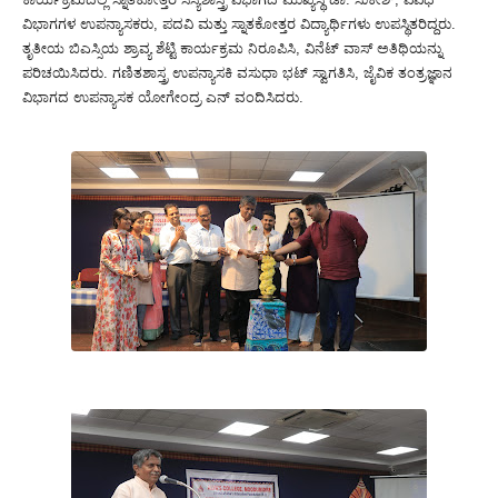
ವಿಭಾಗಗಳ ಉಪನ್ಯಾಸಕರು, ಪದವಿ ಮತ್ತು ಸ್ನಾತಕೋತ್ತರ ವಿದ್ಯಾರ್ಥಿಗಳು ಉಪಸ್ಥಿತರಿದ್ದರು.
ತೃತೀಯ ಬಿಎಸ್ಸಿಯ ಶ್ರಾವ್ಯ ಶೆಟ್ಟಿ ಕಾರ್ಯಕ್ರಮ ನಿರೂಪಿಸಿ, ವಿನೆಟ್ ವಾಸ್ ಅತಿಥಿಯನ್ನು
ಪರಿಚಯಿಸಿದರು. ಗಣಿತಶಾಸ್ತ್ರ ಉಪನ್ಯಾಸಕಿ ವಸುಧಾ ಭಟ್ ಸ್ವಾಗತಿಸಿ, ಜೈವಿಕ ತಂತ್ರಜ್ಞಾನ
ವಿಭಾಗದ ಉಪನ್ಯಾಸಕ ಯೋಗೇಂದ್ರ ಎನ್ ವಂದಿಸಿದರು.