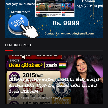
FEATURED POST
SPECIAL
2015ರಿಂದ ಕೂದಲೇ ಕತ್ತರಿಸಿಲ್ಲ! 8 ಅಡಿಗೂ ಹೆಚ್ಚು ಉದ್ದದ
ಕೂದಲು ಬೆಳೆಸಿ ಗಿನ್ನಿಸ್ ವಿಶ್ವ ದಾಖಲೆ ಬರೆದ ಭಾರತದ
ರೇಣು ಧರಿಯಾಲ್!
ONLINE PUDU
8/08/2026 06:35:00 PM