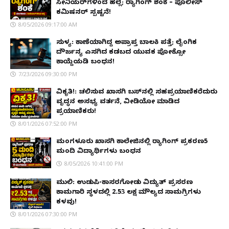
ಸೀನಿಯರ್‌ಗಳಿಂದ ಹಲ್ಲೆ; ರ‌್ಯಾಗಿಂಗ್ ಶಂಕೆ – ಪೊಲೀಸ್
ಕಮಿಷನರ್ ಸ್ಪಷ್ಟನೆ!
8/05/2026 09:17:00 AM
ಸುಳ್ಯ: ಕಾಣೆಯಾಗಿದ್ದ ಅಪ್ರಾಪ್ತ ಬಾಲಕಿ ಪತ್ತೆ; ಲೈಂಗಿಕ
ದೌರ್ಜನ್ಯ ಎಸಗಿದ ಕಡಬದ ಯುವಕ ಪೋಕ್ಸೋ
ಕಾಯ್ದೆಯಡಿ ಬಂಧನ!
7/23/2026 09:30:00 PM
ವಿಕೃತಿ!: ಚಲಿಸುವ ಖಾಸಗಿ ಬಸ್‌ನಲ್ಲಿ ಸಹಪ್ರಯಾಣಿಕರೆದುರು
ವೃದ್ಧನ ಅಸಭ್ಯ ವರ್ತನೆ, ವೀಡಿಯೋ ಮಾಡಿದ
ಪ್ರಯಾಣಿಕರು!
8/01/2026 07:52:00 PM
ಮಂಗಳೂರು ಖಾಸಗಿ ಕಾಲೇಜಿನಲ್ಲಿ ರ‌್ಯಾಗಿಂಗ್ ಪ್ರಕರಣ5
ಮಂದಿ ವಿದ್ಯಾರ್ಥಿಗಳು ಬಂಧನ
8/05/2026 10:41:00 PM
ಮುಲ್ಕಿ: ಉಡುಪಿ-ಕಾಸರಗೋಡು ವಿದ್ಯುತ್ ಪ್ರಸರಣ
ಕಾಮಗಾರಿ ಸ್ಥಳದಲ್ಲಿ ₹2.53 ಲಕ್ಷ ಮೌಲ್ಯದ ಸಾಮಗ್ರಿಗಳು
ಕಳವು!
8/01/2026 07:30:00 PM