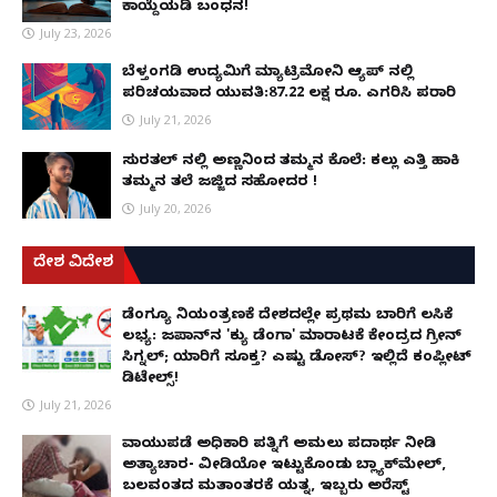
ಕಾಯ್ದೆಯಡಿ ಬಂಧನ!
July 23, 2026
ಬೆಳ್ತಂಗಡಿ ಉದ್ಯಮಿಗೆ ಮ್ಯಾಟ್ರಿಮೋನಿ ಆ್ಯಪ್ ನಲ್ಲಿ
ಪರಿಚಯವಾದ ಯುವತಿ:87.22 ಲಕ್ಷ ರೂ. ಎಗರಿಸಿ ಪರಾರಿ
July 21, 2026
ಸುರತ್ಕಲ್ ನಲ್ಲಿ ಅಣ್ಣನಿಂದ ತಮ್ಮನ ಕೊಲೆ: ಕಲ್ಲು ಎತ್ತಿ ಹಾಕಿ
ತಮ್ಮನ ತಲೆ ಜಜ್ಜಿದ ಸಹೋದರ !
July 20, 2026
ದೇಶ ವಿದೇಶ
ಡೆಂಗ್ಯೂ ನಿಯಂತ್ರಣಕ್ಕೆ ದೇಶದಲ್ಲೇ ಪ್ರಥಮ ಬಾರಿಗೆ ಲಸಿಕೆ
ಲಭ್ಯ: ಜಪಾನ್‌ನ 'ಕ್ಯು ಡೆಂಗಾ' ಮಾರಾಟಕ್ಕೆ ಕೇಂದ್ರದ ಗ್ರೀನ್
ಸಿಗ್ನಲ್; ಯಾರಿಗೆ ಸೂಕ್ತ? ಎಷ್ಟು ಡೋಸ್? ಇಲ್ಲಿದೆ ಕಂಪ್ಲೀಟ್
ಡಿಟೇಲ್ಸ್!
July 21, 2026
ವಾಯುಪಡೆ ಅಧಿಕಾರಿ ಪತ್ನಿಗೆ ಅಮಲು ಪದಾರ್ಥ ನೀಡಿ
ಅತ್ಯಾಚಾರ- ವೀಡಿಯೋ ಇಟ್ಟುಕೊಂಡು ಬ್ಲ್ಯಾಕ್‌ಮೇಲ್,
ಬಲವಂತದ ಮತಾಂತರಕ್ಕೆ ಯತ್ನ, ಇಬ್ಬರು ಅರೆಸ್ಟ್