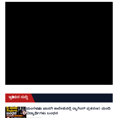
ಇತ್ತೀಚಿನ ಸುದ್ದಿ
ಮಂಗಳೂರು ಖಾಸಗಿ ಕಾಲೇಜಿನಲ್ಲಿ ರ‌್ಯಾಗಿಂಗ್ ಪ್ರಕರಣ5 ಮಂದಿ
ವಿದ್ಯಾರ್ಥಿಗಳು ಬಂಧನ