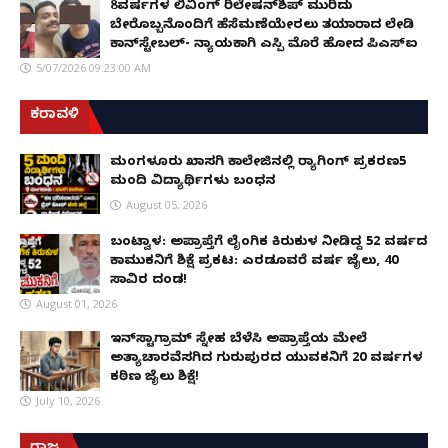
8ವರ್ಷಗಳ ಲಿವಿಂಗ್‌ ರಿಲೇಷನ್‌ಶಿಪ್ ಮುರಿದು
ಬೇರೊಬ್ಬನೊಂದಿಗೆ ಹೆಸೆಮಣೆಯೇರಲು ತಯಾರಾದ ಲೇಡಿ
ಕಾನ್‌ಸ್ಟೇಬಲ್- ನ್ಯಾಯಕ್ಕಾಗಿ ಎಸ್ಪಿ ಮೊರೆ ಹೋದ ಪಿಎಸ್ಐ
5/07/2026 09:23:00 AM
ಕರಾವಳಿ
ಮಂಗಳೂರು ಖಾಸಗಿ ಕಾಲೇಜಿನಲ್ಲಿ ರ‌್ಯಾಗಿಂಗ್ ಪ್ರಕರಣ5
ಮಂದಿ ವಿದ್ಯಾರ್ಥಿಗಳು ಬಂಧನ
August 05, 2026
ಬಂಟ್ವಾಳ: ಅಪ್ರಾಪ್ತೆಗೆ ಲೈಂಗಿಕ ಕಿರುಕುಳ ನೀಡಿದ್ದ 52 ವರ್ಷದ
ಕಾಮುಕನಿಗೆ ಶಿಕ್ಷೆ ಪ್ರಕಟ: ಎರಡೂವರೆ ವರ್ಷ ಜೈಲು, ₹40
ಸಾವಿರ ದಂಡ!
August 01, 2026
ಇನ್‌ಸ್ಟಾಗ್ರಾಮ್ ಸ್ನೇಹ ಬೆಳೆಸಿ ಅಪ್ರಾಪ್ತೆಯ ಮೇಲೆ
ಅತ್ಯಾಚಾರವೆಸಗಿದ ಗುರುಪುರದ ಯುವಕನಿಗೆ 20 ವರ್ಷಗಳ
ಕಠಿಣ ಜೈಲು ಶಿಕ್ಷೆ!
July 10, 2026