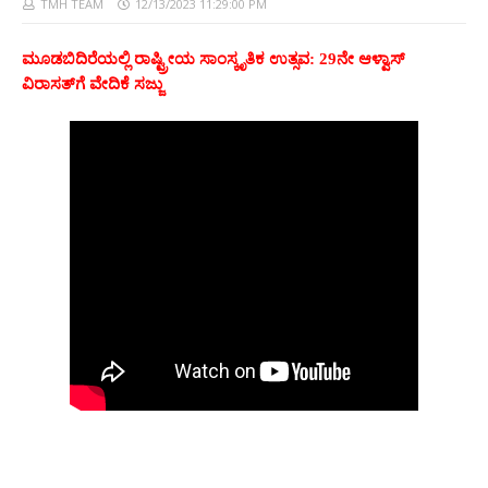
TMH TEAM
12/13/2023 11:29:00 PM
ಮೂಡಬಿದಿರೆಯಲ್ಲಿ ರಾಷ್ಟ್ರೀಯ ಸಾಂಸ್ಕೃತಿಕ ಉತ್ಸವ: 29ನೇ ಆಳ್ವಾಸ್
ವಿರಾಸತ್‍ಗೆ ವೇದಿಕೆ ಸಜ್ಜು