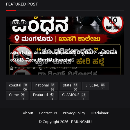
FEATURED POST
FEATURED
ಮಂಗಳೂರು ಖಾಸಗಿ ಕಾಲೇಜಿನಲ್ಲಿ ರ‌್ಯಾಗಿಂಗ್ ಪ್ರಕರಣ5
ಮಂದಿ ವಿದ್ಯಾರ್ಥಿಗಳು ಬಂಧನ
ONLINE PUDU
8/05/2026 10:41:00 PM
coastal
40
national
33
state
33
SPECIAL
86
06
68
60
1
Crime
59
Featured
43
GLAMOUR
32
9
3
1
About
Contact Us
Privacy Policy
Disclaimer
© Copyright
2026 -
E MUNGARU