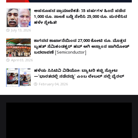
ಅಪರೂಪದ ಪ್ರಾಮಾಣಿಕತೆ: 35 ವರ್ಷಗಳ ಹಿಂದೆ ಪಡೆದ
1,000 ರೂ. ಸಾಲಕ್ಕೆ ಬಡ್ಡಿ ಸೇರಿಸಿ 25,000 ರೂ. ಮರಳಿಸಿದ
ಹಳೇ ಸ್ನೇಹಿತ!
July 13, 2026
ಕಾಗದದ ಕಾರ್ಖಾನೆಯಿಂದ 27,000 ಕೋಟಿ ರೂ. ಮೊತ್ತದ
ಬೃಹತ್ ಸೆಮಿಕಂಡಕ್ಟರ್ ಹಬ್ ಆಗಿ ಅಸ್ಸಾಂನ ಜಾಗಿರೋಡ್
ಬದಲಾವಣೆ [Semiconductor]
April 03, 2026
ಹಳೆಯ ಸಿಸಿಟಿವಿ ವಿಡಿಯೋ: ಬ್ಯಾಟರಿ ಕಚ್ಚಿ ಸ್ಫೋಟ
—‘ಭಾರತದಲ್ಲಿ ನಡೆದದ್ದು’ ಎಂಬ ಲೇಬಲ್ ನಲ್ಲಿ ವೈರಲ್
February 04, 2026