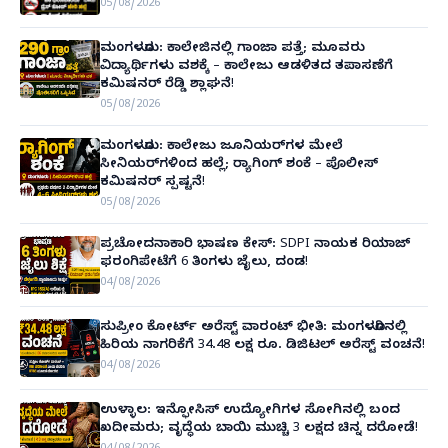
05/08/2026
ಮಂಗಳೂರು: ಕಾಲೇಜಿನಲ್ಲಿ ಗಾಂಜಾ ಪತ್ತೆ; ಮೂವರು
ವಿದ್ಯಾರ್ಥಿಗಳು ವಶಕ್ಕೆ – ಕಾಲೇಜು ಆಡಳಿತದ ತಪಾಸಣೆಗೆ
ಕಮಿಷನರ್ ರೆಡ್ಡಿ ಶ್ಲಾಘನೆ!
05/08/2026
ಮಂಗಳೂರು: ಕಾಲೇಜು ಜೂನಿಯರ್‌ಗಳ ಮೇಲೆ
ಸೀನಿಯರ್‌ಗಳಿಂದ ಹಲ್ಲೆ; ರ‌್ಯಾಗಿಂಗ್ ಶಂಕೆ – ಪೊಲೀಸ್
ಕಮಿಷನರ್ ಸ್ಪಷ್ಟನೆ!
05/08/2026
ಪ್ರಚೋದನಾಕಾರಿ ಭಾಷಣ ಕೇಸ್: SDPI ನಾಯಕ ರಿಯಾಜ್
ಫರಂಗಿಪೇಟೆಗೆ 6 ತಿಂಗಳು ಜೈಲು, ದಂಡ!
04/08/2026
ಸುಪ್ರೀಂ ಕೋರ್ಟ್ ಅರೆಸ್ಟ್ ವಾರಂಟ್ ಭೀತಿ: ಮಂಗಳೂರಿನಲ್ಲಿ
ಹಿರಿಯ ನಾಗರಿಕೆಗೆ 34.48 ಲಕ್ಷ ರೂ. ಡಿಜಿಟಲ್ ಅರೆಸ್ಟ್ ವಂಚನೆ!
04/08/2026
ಉಳ್ಳಾಲ: ಇನ್ಫೋಸಿಸ್ ಉದ್ಯೋಗಿಗಳ ಸೋಗಿನಲ್ಲಿ ಬಂದ
ಖದೀಮರು; ವೃದ್ಧೆಯ ಬಾಯಿ ಮುಚ್ಚಿ 3 ಲಕ್ಷದ ಚಿನ್ನ ದರೋಡೆ!