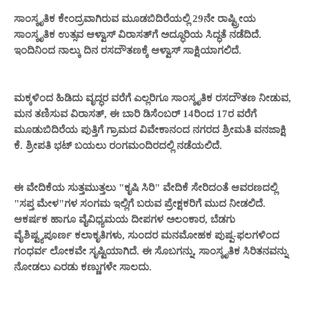
ಸಾಂಸ್ಕೃತಿಕ ಕೇಂದ್ರವಾಗಿರುವ ಮೂಡಬಿದಿರೆಯಲ್ಲಿ 29ನೇ ರಾಷ್ಟ್ರೀಯ
ಸಾಂಸ್ಕೃತಿಕ ಉತ್ಸವ ಆಳ್ವಾಸ್ ವಿರಾಸತ್‌ಗೆ ಅದ್ಧೂರಿಯ ಸಿದ್ಧತೆ ನಡೆದಿದೆ.
ಇಂದಿನಿಂದ ನಾಲ್ಕು ದಿನ ರಸದೌತಣಕ್ಕೆ ಆಳ್ವಾಸ್‌ ಸಾಕ್ಷಿಯಾಗಲಿದೆ.
ಮಕ್ಕಳಿಂದ ಹಿಡಿದು ವೃದ್ಧರ ವರೆಗೆ ಎಲ್ಲರಿಗೂ ಸಾಂಸ್ಕೃತಿಕ ರಸದೌತಣ ನೀಡುವ,
ಮನ ತಣಿಸುವ ವಿರಾಸತ್, ಈ ಬಾರಿ ಡಿಸೆಂಬರ್ 14ರಿಂದ 17ರ ವರೆಗೆ
ಮೂಡುಬಿದಿರೆಯ ಪುತ್ತಿಗೆ ಗ್ರಾಮದ ವಿವೇಕಾನಂದ ನಗರದ ಶ್ರೀಮತಿ ವನಜಾಕ್ಷಿ
ಕೆ. ಶ್ರೀಪತಿ ಭಟ್ ಬಯಲು ರಂಗಮಂದಿರದಲ್ಲಿ ನಡೆಯಲಿದೆ.
ಈ ವೇದಿಕೆಯ ಸುತ್ತಮುತ್ತಲು "ಕೃಷಿ ಸಿರಿ" ವೇದಿಕೆ ಸೇರಿದಂತೆ ಆವರಣದಲ್ಲಿ
"ಸಪ್ತ ಮೇಳ"ಗಳ ಸಂಗಮ ಇಲ್ಲಿಗೆ ಬರುವ ಪ್ರೇಕ್ಷಕರಿಗೆ ಮುದ ನೀಡಲಿದೆ.
ಆಕರ್ಷಕ ಹಾಗೂ ವೈವಿಧ್ಯಮಯ ದೀಪಗಳ ಅಲಂಕಾರ, ಬೆಡಗು
ವೈಶಿಷ್ಟ್ಯಪೂರ್ಣ ಕಲಾಕೃತಿಗಳು, ಸುಂದರ ಮನಮೋಹಕ ಪುಷ್ಪ-ಫಲಗಳಿಂದ
ಗಂಧರ್ವ ಲೋಕವೇ ಸೃಷ್ಟಿಯಾಗಿದೆ. ಈ ಸೊಬಗನ್ನು, ಸಾಂಸ್ಕೃತಿಕ ಸಿರಿತನವನ್ನು
ನೋಡಲು ಎರಡು ಕಣ್ಣುಗಳೇ ಸಾಲದು.