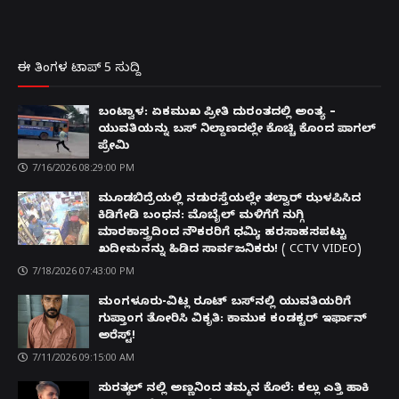
ಈ ತಿಂಗಳ ಟಾಪ್ 5 ಸುದ್ದಿ
ಬಂಟ್ವಾಳ: ಏಕಮುಖ ಪ್ರೀತಿ ದುರಂತದಲ್ಲಿ ಅಂತ್ಯ –
ಯುವತಿಯನ್ನು ಬಸ್ ನಿಲ್ದಾಣದಲ್ಲೇ ಕೊಚ್ಚಿ ಕೊಂದ ಪಾಗಲ್
ಪ್ರೇಮಿ
7/16/2026 08:29:00 PM
ಮೂಡಬಿದ್ರೆಯಲ್ಲಿ ನಡುರಸ್ತೆಯಲ್ಲೇ ತಲ್ವಾರ್ ಝಳಪಿಸಿದ
ಕಿಡಿಗೇಡಿ ಬಂಧನ: ಮೊಬೈಲ್ ಮಳಿಗೆಗೆ ನುಗ್ಗಿ
ಮಾರಕಾಸ್ತ್ರದಿಂದ ನೌಕರರಿಗೆ ಧಮ್ಕಿ; ಹರಸಾಹಸಪಟ್ಟು
ಖದೀಮನನ್ನು ಹಿಡಿದ ಸಾರ್ವಜನಿಕರು! ( CCTV VIDEO)
7/18/2026 07:43:00 PM
ಮಂಗಳೂರು-ವಿಟ್ಲ ರೂಟ್ ಬಸ್‌ನಲ್ಲಿ ಯುವತಿಯರಿಗೆ
ಗುಪ್ತಾಂಗ ತೋರಿಸಿ ವಿಕೃತಿ: ಕಾಮುಕ ಕಂಡಕ್ಟರ್ ಇರ್ಫಾನ್
ಅರೆಸ್ಟ್!
7/11/2026 09:15:00 AM
ಸುರತ್ಕಲ್ ನಲ್ಲಿ ಅಣ್ಣನಿಂದ ತಮ್ಮನ ಕೊಲೆ: ಕಲ್ಲು ಎತ್ತಿ ಹಾಕಿ