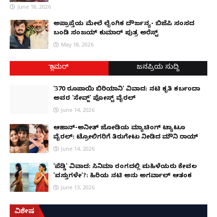
June 18, 2026
ಅಪ್ರಾಪ್ತೆಯ ಮೇಲೆ ಲೈಂಗಿಕ ದೌರ್ಜನ್ಯ- ಬಿಜೆಪಿ ಸಂಸದ
ಬಂಡಿ ಸಂಜಯ್ ಕುಮಾರ್ ಪುತ್ರ ಅರೆಸ್ಟ್
May 18, 2026
ಗ್ಲಾಮರ್
ಜನಪ್ರಿಯ ಸುದ್ದಿ
'370 ರೂಪಾಯಿ ಬಿರಿಯಾನಿ' ವಿವಾದ: ನಟಿ ಕೃತಿ ಕರ್ಬಂದಾ
ಅವರ 'ಸೇವ್ಜ್' ಪೋಸ್ಟ್ ವೈರಲ್
June 14, 2026
ಆಹಾನ್-ಅನೀತ್ ಜೋಡಿಯ ಮ್ಯಾಚಿಂಗ್ ಟ್ಯಾಟೂ
ವೈರಲ್: ಟ್ರೋಲಿಗರಿಗೆ ತಿರುಗೇಟು ನೀಡಿದ ಮೌನಿ ರಾಯ್
June 14, 2026
'ಪೆಡ್ಡಿ' ವಿವಾದ: ಸಿನಿಮಾ ರಂಗದಲ್ಲಿ ಮಹಿಳೆಯರು ಕೇವಲ
'ವಸ್ತುಗಳೇ'?: ಹಿರಿಯ ನಟಿ ಅನು ಅಗರ್ವಾಲ್ ಆತಂಕ
June 13, 2026
ವಿಶೇಷ