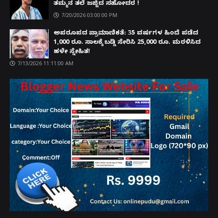
ತಮ್ಮನ ತಲೆ ಜಜ್ಜಿದ ಸಹೋದರ !
7/20/2026 03:00:00 PM
ಅಪರೂಪದ ಪ್ರಾಮಾಣಿಕತೆ: 35 ವರ್ಷಗಳ ಹಿಂದೆ ಪಡೆದ
1,000 ರೂ. ಸಾಲಕ್ಕೆ ಬಡ್ಡಿ ಸೇರಿಸಿ 25,000 ರೂ. ಮರಳಿಸಿದ
ಹಳೇ ಸ್ನೇಹಿತ!
7/13/2026 11:11:00 AM