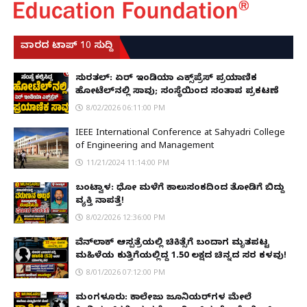
ವಾರದ ಟಾಪ್ 10 ಸುದ್ದಿ
ಸುರತ್ಕಲ್: ಏರ್ ಇಂಡಿಯಾ ಎಕ್ಸ್‌ಪ್ರೆಸ್ ಪ್ರಯಾಣಿಕ
ಹೋಟೆಲ್‌ನಲ್ಲಿ ಸಾವು; ಸಂಸ್ಥೆಯಿಂದ ಸಂತಾಪ ಪ್ರಕಟಣೆ
8/02/2026 06:11:00 PM
IEEE International Conference at Sahyadri College
of Engineering and Management
11/21/2024 11:14:00 PM
ಬಂಟ್ವಾಳ: ಧೋ ಮಳೆಗೆ ಕಾಲುಸಂಕದಿಂದ ತೋಡಿಗೆ ಬಿದ್ದು
ವ್ಯಕ್ತಿ ನಾಪತ್ತೆ!
8/02/2026 12:36:00 PM
ವೆನ್‌ಲಾಕ್ ಆಸ್ಪತ್ರೆಯಲ್ಲಿ ಚಿಕಿತ್ಸೆಗೆ ಬಂದಾಗ ಮೃತಪಟ್ಟ
ಮಹಿಳೆಯ ಕುತ್ತಿಗೆಯಲ್ಲಿದ್ದ ₹1.50 ಲಕ್ಷದ ಚಿನ್ನದ ಸರ ಕಳವು!
8/01/2026 07:12:00 PM
ಮಂಗಳೂರು: ಕಾಲೇಜು ಜೂನಿಯರ್‌ಗಳ ಮೇಲೆ