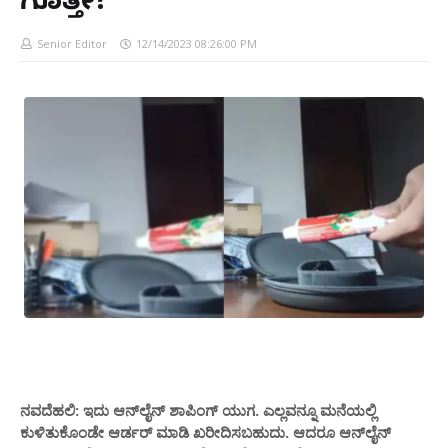
ಗೊತ್ತೇ?
Senior Editor
12/14/2023 08:26:00 PM
ನವದೆಹಲಿ: ಇದು ಆನ್‌ಲೈನ್ ಶಾಪಿಂಗ್ ಯುಗ. ಎಲ್ಲವನ್ನೂ ಮನೆಯಲ್ಲಿ
ಕುಳಿತುಕೊಂಡೇ ಆರ್ಡರ್ ಮಾಡಿ ಖರೀದಿಸಬಹುದು. ಆದರೂ ಆನ್‌ಲೈನ್