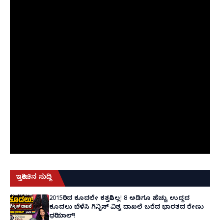
ಇತ್ತೀಚಿನ ಸುದ್ದಿ
2015ರಿಂದ ಕೂದಲೇ ಕತ್ತರಿಸಿಲ್ಲ! 8 ಅಡಿಗೂ ಹೆಚ್ಚು ಉದ್ದದ
ಕೂದಲು ಬೆಳೆಸಿ ಗಿನ್ನಿಸ್ ವಿಶ್ವ ದಾಖಲೆ ಬರೆದ ಭಾರತದ ರೇಣು
ಧರಿಯಾಲ್!