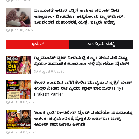
ವಾಯುಪಡೆ ಅಧಿಕಾರಿ ಪತ್ನಿಗೆ ಅಮಲು ಪದಾರ್ಥ ನೀಡಿ
ಅತ್ಯಾಚಾರ- ವೀಡಿಯೋ ಇಟ್ಟುಕೊಂಡು ಬ್ಲ್ಯಾಕ್‌ಮೇಲ್,
ಬಲವಂತದ ಮತಾಂತರಕ್ಕೆ ಯತ್ನ, ಇಬ್ಬರು ಅರೆಸ್ಟ್
June 18, 2026
ಗ್ಲಾಮರ್
ಜನಪ್ರಿಯ ಸುದ್ದಿ
ಗ್ಲ್ಯಾಮಾರಸ್ ವೈಟ್‌ ಸೀರೆಯಲ್ಲಿ ಕಣ್ಮನ ಸೆಳೆದ ನಟಿ ವಿಷ್ಣು
ಪ್ರಿಯಾ; ಸಾಮಾಜಿಕ ಜಾಲತಾಣಗಳಲ್ಲಿ ಫೋಟೋ ವೈರಲ್!
August 07, 2026
ಕೇಸರಿ ಉಡುಪಿನ ಬಗೆಗೆ ಕೇಳಿದ ಮಾಧ್ಯಮದ ಪ್ರಶ್ನೆಗೆ ಖಡಕ್
ಉತ್ತರ ನೀಡಿದ ನಟಿ ಪ್ರಿಯಾ ಪ್ರಕಾಶ್ ವಾರಿಯರ್! Priya
Prakash Varrier
August 07, 2026
'ಶಾಂತಿ ಕ್ರಾಂತಿ' ರೀ-ರಿಲೀಸ್ ಟ್ರೆಂಡ್ ನಡುವೆಯೇ ಶುರುವಾಯ್ತು
ಆತಂಕ: ಚಿತ್ರಮಂದಿರಕ್ಕೆ ಪ್ರೇಕ್ಷಕರು ಬರ್ತಾರಾ? ಬಾಕ್ಸ್
ಆಫೀಸ್ ಸವಾಲುಗಳು ಹೀಗಿವೆ!
August 07, 2026