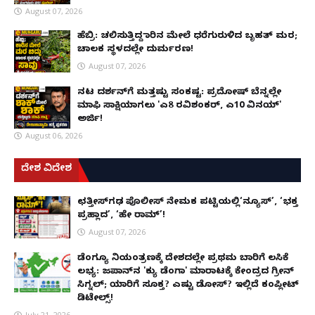
August 07, 2026
ಹೆಬ್ರಿ: ಚಲಿಸುತ್ತಿದ್ದ ಕಾರಿನ ಮೇಲೆ ಧರೆಗುರುಳಿದ ಬೃಹತ್ ಮರ;
ಚಾಲಕ ಸ್ಥಳದಲ್ಲೇ ದುರ್ಮರಣ!
August 07, 2026
ನಟ ದರ್ಶನ್‌ಗೆ ಮತ್ತಷ್ಟು ಸಂಕಷ್ಟ: ಪ್ರದೋಷ್ ಬೆನ್ನಲ್ಲೇ
ಮಾಫಿ ಸಾಕ್ಷಿಯಾಗಲು 'ಎ8 ರವಿಶಂಕರ್, ಎ10 ವಿನಯ್'
ಅರ್ಜಿ!
August 06, 2026
ದೇಶ ವಿದೇಶ
ಛತ್ತೀಸ್‌ಗಢ ಪೊಲೀಸ್ ನೇಮಕ ಪಟ್ಟಿಯಲ್ಲಿ‘ನ್ಯೂಸ್’, ‘ಭಕ್ತ
ಪ್ರಹ್ಲಾದ’, ‘ಹೇ ರಾಮ್’!
August 07, 2026
ಡೆಂಗ್ಯೂ ನಿಯಂತ್ರಣಕ್ಕೆ ದೇಶದಲ್ಲೇ ಪ್ರಥಮ ಬಾರಿಗೆ ಲಸಿಕೆ
ಲಭ್ಯ: ಜಪಾನ್‌ನ 'ಕ್ಯು ಡೆಂಗಾ' ಮಾರಾಟಕ್ಕೆ ಕೇಂದ್ರದ ಗ್ರೀನ್
ಸಿಗ್ನಲ್; ಯಾರಿಗೆ ಸೂಕ್ತ? ಎಷ್ಟು ಡೋಸ್? ಇಲ್ಲಿದೆ ಕಂಪ್ಲೀಟ್
ಡಿಟೇಲ್ಸ್!
July 21, 2026