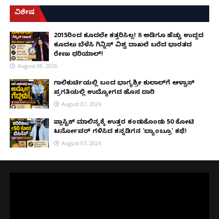
ವಿಶೇಷ
2015ರಿಂದ ಕೂದಲೇ ಕತ್ತರಿಸಿಲ್ಲ! 8 ಅಡಿಗೂ ಹೆಚ್ಚು ಉದ್ದದ
ಕೂದಲು ಬೆಳೆಸಿ ಗಿನ್ನಿಸ್ ವಿಶ್ವ ದಾಖಲೆ ಬರೆದ ಭಾರತದ
ರೇಣು ಧರಿಯಾಲ್!
August 08, 2026
ಗಾಲಿಕುರ್ಚಿಯಲ್ಲಿ ಬಂದ ಭಾಗ್ಯಶ್ರೀ ಕುಲಾಲ್‌ಗೆ ಆಳ್ವಾಸ್
ಪ್ರಗತಿಯಲ್ಲಿ ಉದ್ಯೋಗದ ಹೊಸ ದಾರಿ
August 07, 2026
ಪ್ಲಾಸ್ಟಿಕ್ ಮಾಲಿನ್ಯಕ್ಕೆ ಉತ್ತರ ಕಂಡುಕೊಂಡು ₹50 ಕೋಟಿ
ಟರ್ನೋವರ್ ಗಳಿಸಿದ ಕನ್ನಡಿಗನ 'ಬ್ಯಾಂಬ್ರೂ' ಕಥೆ!
August 07, 2026