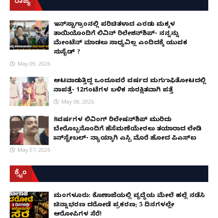
ರಾಜ್ಯ
ಇನ್​ಸ್ಟಾಗ್ರಾಂನಲ್ಲಿ ಪರಿಚಿತಳಾದ ಎರಡು ಮಕ್ಕಳ
ತಾಯಿಯೊಂದಿಗೆ ಲಿವಿನ್ ರಿಲೇಶನ್​ಶಿಪ್- ನನ್ನನ್ನು
ಮೇಂಟೆನ್ ಮಾಡಲು ಸಾಧ್ಯವಿಲ್ಲ ಎಂದಿದಕ್ಕೆ ಯುವಕ
ಸುಸೈಡ್ ?
May 09, 2026
ಆಟವಾಡುತ್ತಿದ್ದ ಒಂದೂವರೆ ವರ್ಷದ ಮಗು ಕಾಫಿತೋಟದಲ್ಲಿ
ನಾಪತ್ತೆ- 12ಗಂಟೆಗಳ ಬಳಿಕ ಸುರಕ್ಷಿತವಾಗಿ ಪತ್ತೆ
May 08, 2026
8ವರ್ಷಗಳ ಲಿವಿಂಗ್‌ ರಿಲೇಷನ್‌ಶಿಪ್ ಮುರಿದು
ಬೇರೊಬ್ಬನೊಂದಿಗೆ ಹೆಸೆಮಣೆಯೇರಲು ತಯಾರಾದ ಲೇಡಿ
ಕಾನ್‌ಸ್ಟೇಬಲ್- ನ್ಯಾಯಕ್ಕಾಗಿ ಎಸ್ಪಿ ಮೊರೆ ಹೋದ ಪಿಎಸ್ಐ
May 07, 2026
ಕ್ರೈಂ
ಮಂಗಳೂರು: ಕೊಣಾಜೆಯಲ್ಲಿ ವೃದ್ಧೆಯ ಮೇಲೆ ಹಲ್ಲೆ ನಡೆಸಿ
ಚಿನ್ನಾಭರಣ ದರೋಡೆ ಪ್ರಕರಣ; 3 ದಿನಗಳಲ್ಲೇ
ಆರೋಪಿಗಳ ಸೆರೆ!