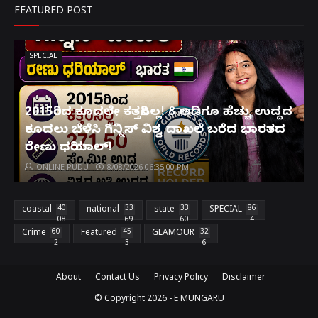
FEATURED POST
SPECIAL
2015ರಿಂದ ಕೂದಲೇ ಕತ್ತರಿಸಿಲ್ಲ! 8 ಅಡಿಗೂ ಹೆಚ್ಚು ಉದ್ದದ
ಕೂದಲು ಬೆಳೆಸಿ ಗಿನ್ನಿಸ್ ವಿಶ್ವ ದಾಖಲೆ ಬರೆದ ಭಾರತದ
ರೇಣು ಧರಿಯಾಲ್!
ONLINE PUDU
8/08/2026 06:35:00 PM
coastal
40
national
33
state
33
SPECIAL
86
08
69
60
4
Crime
60
Featured
45
GLAMOUR
32
2
3
6
About
Contact Us
Privacy Policy
Disclaimer
© Copyright
2026 -
E MUNGARU