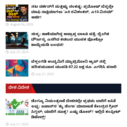
ನಟ ದರ್ಶನ್‌ಗೆ ಮತ್ತಷ್ಟು ಸಂಕಷ್ಟ: ಪ್ರದೋಷ್ ಬೆನ್ನಲ್ಲೇ
ಮಾಫಿ ಸಾಕ್ಷಿಯಾಗಲು 'ಎ8 ರವಿಶಂಕರ್, ಎ10 ವಿನಯ್'
ಅರ್ಜಿ!
August 06, 2026
ಸುಳ್ಯ: ಕಾಣೆಯಾಗಿದ್ದ ಅಪ್ರಾಪ್ತ ಬಾಲಕಿ ಪತ್ತೆ; ಲೈಂಗಿಕ
ದೌರ್ಜನ್ಯ ಎಸಗಿದ ಕಡಬದ ಯುವಕ ಪೋಕ್ಸೋ
ಕಾಯ್ದೆಯಡಿ ಬಂಧನ!
July 23, 2026
ಬೆಳ್ತಂಗಡಿ ಉದ್ಯಮಿಗೆ ಮ್ಯಾಟ್ರಿಮೋನಿ ಆ್ಯಪ್ ನಲ್ಲಿ
ಪರಿಚಯವಾದ ಯುವತಿ:87.22 ಲಕ್ಷ ರೂ. ಎಗರಿಸಿ ಪರಾರಿ
July 21, 2026
ದೇಶ ವಿದೇಶ
ಡೆಂಗ್ಯೂ ನಿಯಂತ್ರಣಕ್ಕೆ ದೇಶದಲ್ಲೇ ಪ್ರಥಮ ಬಾರಿಗೆ ಲಸಿಕೆ
ಲಭ್ಯ: ಜಪಾನ್‌ನ 'ಕ್ಯು ಡೆಂಗಾ' ಮಾರಾಟಕ್ಕೆ ಕೇಂದ್ರದ ಗ್ರೀನ್
ಸಿಗ್ನಲ್; ಯಾರಿಗೆ ಸೂಕ್ತ? ಎಷ್ಟು ಡೋಸ್? ಇಲ್ಲಿದೆ ಕಂಪ್ಲೀಟ್
ಡಿಟೇಲ್ಸ್!
July 21, 2026