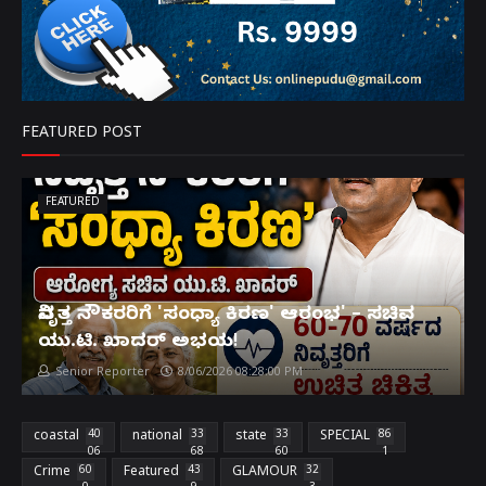
FEATURED POST
FEATURED
ನಿವೃತ್ತ ನೌಕರರಿಗೆ 'ಸಂಧ್ಯಾ ಕಿರಣ' ಆರಂಭ' – ಸಚಿವ
ಯು.ಟಿ. ಖಾದರ್ ಅಭಯ!
Senior Reporter
8/06/2026 08:28:00 PM
coastal
40
national
33
state
33
SPECIAL
86
06
68
60
1
Crime
60
Featured
43
GLAMOUR
32