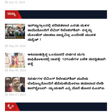
July 10, 2026
ರಾಜ್ಯ
ಇನ್​ಸ್ಟಾಗ್ರಾಂನಲ್ಲಿ ಪರಿಚಿತಳಾದ ಎರಡು ಮಕ್ಕಳ
ತಾಯಿಯೊಂದಿಗೆ ಲಿವಿನ್ ರಿಲೇಶನ್​ಶಿಪ್- ನನ್ನನ್ನು
ಮೇಂಟೆನ್ ಮಾಡಲು ಸಾಧ್ಯವಿಲ್ಲ ಎಂದಿದಕ್ಕೆ ಯುವಕ
ಸುಸೈಡ್ ?
May 09, 2026
ಆಟವಾಡುತ್ತಿದ್ದ ಒಂದೂವರೆ ವರ್ಷದ ಮಗು
ಕಾಫಿತೋಟದಲ್ಲಿ ನಾಪತ್ತೆ- 12ಗಂಟೆಗಳ ಬಳಿಕ ಸುರಕ್ಷಿತವಾಗಿ
ಪತ್ತೆ
May 08, 2026
8ವರ್ಷಗಳ ಲಿವಿಂಗ್‌ ರಿಲೇಷನ್‌ಶಿಪ್ ಮುರಿದು
ಬೇರೊಬ್ಬನೊಂದಿಗೆ ಹೆಸೆಮಣೆಯೇರಲು ತಯಾರಾದ ಲೇಡಿ
ಕಾನ್‌ಸ್ಟೇಬಲ್- ನ್ಯಾಯಕ್ಕಾಗಿ ಎಸ್ಪಿ ಮೊರೆ ಹೋದ ಪಿಎಸ್ಐ
May 07, 2026
ಕ್ರೈಂ