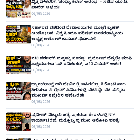
ನಿವೃತ್ತ ನೌಕರರಿಗೆ 'ಸಂಧ್ಯಾ ಕಿರಣ' ಆರಂಭ' – ಸಚಿವ ಯು.ಟಿ.
ಖಾದರ್ ಅಭಯ!
06/08/2026
ಸರ್ಕಾರದ ವಶದಿಂದ ದೇವಾಲಯಗಳ ಮುಕ್ತಿಗೆ ಬೃಹತ್
ಆಂದೋಲನ: ವಿಶ್ವ ಹಿಂದೂ ಪರಿಷತ್ ಅಂತರರಾಷ್ಟ್ರೀಯ
ಅಧ್ಯಕ್ಷ ಅಲೋಕ್ ಕುಮಾರ್ ಘೋಷಣೆ!
06/08/2026
ನಟ ದರ್ಶನ್‌ಗೆ ಮತ್ತಷ್ಟು ಸಂಕಷ್ಟ: ಪ್ರದೋಷ್ ಬೆನ್ನಲ್ಲೇ ಮಾಫಿ
ಸಾಕ್ಷಿಯಾಗಲು 'ಎ8 ರವಿಶಂಕರ್, ಎ10 ವಿನಯ್' ಅರ್ಜಿ!
06/08/2026
ಬ್ಯಾಂಕ್‌ರಾಪ್ಟ್‌ ಆಗಿ ಜೇಬಿನಲ್ಲಿ ಕಾಸಿರಲಿಲ್ಲ, ₹1 ಕೋಟಿ ಸಾಲ
ತೀರಿಸಲು 'ಸಿ-ಗ್ರೇಡ್' ಸಿನಿಮಾಗಳಲ್ಲಿ ನಟಿಸಿದ್ದೆ: ನಟಿ ಸುಸ್ಮಿತಾ
ಮುಖರ್ಜಿ ಕಣ್ಣೀರಿನ ಹಣೆಬರಹ!
06/08/2026
ಪ್ರವೀಣ್ ನೆಟ್ಟಾರು ಹತ್ಯೆ ಪ್ರಕರಣ: ಕೇರಳದಲ್ಲಿ NIA
ಕಾರ್ಯಾಚರಣೆ, ಮತ್ತೊಬ್ಬ ಪ್ರಮುಖ ಆರೋಪಿ ವಶಕ್ಕೆ!
06/08/2026