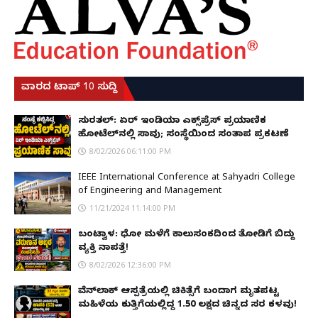
ವಾರದ ಟಾಪ್ 10 ಸುದ್ದಿ
ಸುರತ್ಕಲ್: ಏರ್ ಇಂಡಿಯಾ ಎಕ್ಸ್‌ಪ್ರೆಸ್ ಪ್ರಯಾಣಿಕ
ಹೋಟೆಲ್‌ನಲ್ಲಿ ಸಾವು; ಸಂಸ್ಥೆಯಿಂದ ಸಂತಾಪ ಪ್ರಕಟಣೆ
8/02/2026 06:11:00 PM
IEEE International Conference at Sahyadri College
of Engineering and Management
11/21/2024 11:14:00 PM
ಬಂಟ್ವಾಳ: ಧೋ ಮಳೆಗೆ ಕಾಲುಸಂಕದಿಂದ ತೋಡಿಗೆ ಬಿದ್ದು
ವ್ಯಕ್ತಿ ನಾಪತ್ತೆ!
8/02/2026 12:36:00 PM
ವೆನ್‌ಲಾಕ್ ಆಸ್ಪತ್ರೆಯಲ್ಲಿ ಚಿಕಿತ್ಸೆಗೆ ಬಂದಾಗ ಮೃತಪಟ್ಟ
ಮಹಿಳೆಯ ಕುತ್ತಿಗೆಯಲ್ಲಿದ್ದ ₹1.50 ಲಕ್ಷದ ಚಿನ್ನದ ಸರ ಕಳವು!