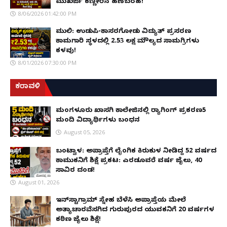
ಮುಖರ್ಜಿ ಕಣ್ಣೀರಿನ ಹಣೆಬರಹ!
8/06/2026 01:42:00 PM
ಮುಲ್ಕಿ: ಉಡುಪಿ-ಕಾಸರಗೋಡು ವಿದ್ಯುತ್ ಪ್ರಸರಣ
ಕಾಮಗಾರಿ ಸ್ಥಳದಲ್ಲಿ ₹2.53 ಲಕ್ಷ ಮೌಲ್ಯದ ಸಾಮಗ್ರಿಗಳು
ಕಳವು!
8/01/2026 07:30:00 PM
ಕರಾವಳಿ
ಮಂಗಳೂರು ಖಾಸಗಿ ಕಾಲೇಜಿನಲ್ಲಿ ರ‌್ಯಾಗಿಂಗ್ ಪ್ರಕರಣ5
ಮಂದಿ ವಿದ್ಯಾರ್ಥಿಗಳು ಬಂಧನ
August 05, 2026
ಬಂಟ್ವಾಳ: ಅಪ್ರಾಪ್ತೆಗೆ ಲೈಂಗಿಕ ಕಿರುಕುಳ ನೀಡಿದ್ದ 52 ವರ್ಷದ
ಕಾಮುಕನಿಗೆ ಶಿಕ್ಷೆ ಪ್ರಕಟ: ಎರಡೂವರೆ ವರ್ಷ ಜೈಲು, ₹40
ಸಾವಿರ ದಂಡ!
August 01, 2026
ಇನ್‌ಸ್ಟಾಗ್ರಾಮ್ ಸ್ನೇಹ ಬೆಳೆಸಿ ಅಪ್ರಾಪ್ತೆಯ ಮೇಲೆ
ಅತ್ಯಾಚಾರವೆಸಗಿದ ಗುರುಪುರದ ಯುವಕನಿಗೆ 20 ವರ್ಷಗಳ
ಕಠಿಣ ಜೈಲು ಶಿಕ್ಷೆ!