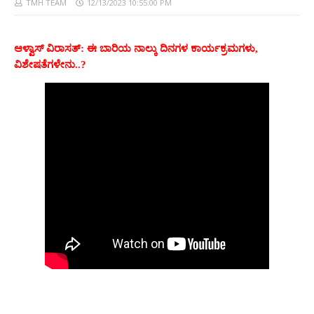
TMH TEAM
12/13/2023 10:55:00 PM
ಆಳ್ವಾಸ್ ವಿರಾಸತ್‌: ಈ ಬಾರಿಯ ನಾಲ್ಕು ದಿನಗಳ ಕಾರ್ಯಕ್ರಮಗಳು,
ವಿಶೇಷತೆಗಳೇನು..?