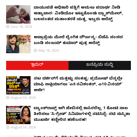
ವಾಯುಪಡೆ ಅಧಿಕಾರಿ ಪತ್ನಿಗೆ ಅಮಲು ಪದಾರ್ಥ ನೀಡಿ
ಅತ್ಯಾಚಾರ- ವೀಡಿಯೋ ಇಟ್ಟುಕೊಂಡು ಬ್ಲ್ಯಾಕ್‌ಮೇಲ್,
ಬಲವಂತದ ಮತಾಂತರಕ್ಕೆ ಯತ್ನ, ಇಬ್ಬರು ಅರೆಸ್ಟ್
June 18, 2026
ಅಪ್ರಾಪ್ತೆಯ ಮೇಲೆ ಲೈಂಗಿಕ ದೌರ್ಜನ್ಯ- ಬಿಜೆಪಿ ಸಂಸದ
ಬಂಡಿ ಸಂಜಯ್ ಕುಮಾರ್ ಪುತ್ರ ಅರೆಸ್ಟ್
May 18, 2026
ಗ್ಲಾಮರ್
ಜನಪ್ರಿಯ ಸುದ್ದಿ
ನಟ ದರ್ಶನ್‌ಗೆ ಮತ್ತಷ್ಟು ಸಂಕಷ್ಟ: ಪ್ರದೋಷ್ ಬೆನ್ನಲ್ಲೇ
ಮಾಫಿ ಸಾಕ್ಷಿಯಾಗಲು 'ಎ8 ರವಿಶಂಕರ್, ಎ10 ವಿನಯ್'
ಅರ್ಜಿ!
August 06, 2026
ಬ್ಯಾಂಕ್‌ರಾಪ್ಟ್‌ ಆಗಿ ಜೇಬಿನಲ್ಲಿ ಕಾಸಿರಲಿಲ್ಲ, ₹1 ಕೋಟಿ ಸಾಲ
ತೀರಿಸಲು 'ಸಿ-ಗ್ರೇಡ್' ಸಿನಿಮಾಗಳಲ್ಲಿ ನಟಿಸಿದ್ದೆ: ನಟಿ ಸುಸ್ಮಿತಾ
ಮುಖರ್ಜಿ ಕಣ್ಣೀರಿನ ಹಣೆಬರಹ!
August 06, 2026