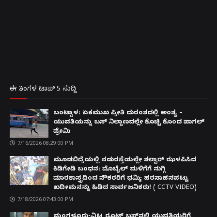
ಈ ತಿಂಗಳ ಟಾಪ್ 5 ಸುದ್ದಿ
ಬಂಟ್ವಾಳ: ಏಕಮುಖ ಪ್ರೀತಿ ದುರಂತದಲ್ಲಿ ಅಂತ್ಯ –
ಯುವತಿಯನ್ನು ಬಸ್ ನಿಲ್ದಾಣದಲ್ಲೇ ಕೊಚ್ಚಿ ಕೊಂದ ಪಾಗಲ್
ಪ್ರೇಮಿ
7/16/2026 08:29:00 PM
ಮೂಡಬಿದ್ರೆಯಲ್ಲಿ ನಡುರಸ್ತೆಯಲ್ಲೇ ತಲ್ವಾರ್ ಝಳಪಿಸಿದ
ಕಿಡಿಗೇಡಿ ಬಂಧನ: ಮೊಬೈಲ್ ಮಳಿಗೆಗೆ ನುಗ್ಗಿ
ಮಾರಕಾಸ್ತ್ರದಿಂದ ನೌಕರರಿಗೆ ಧಮ್ಕಿ; ಹರಸಾಹಸಪಟ್ಟು
ಖದೀಮನನ್ನು ಹಿಡಿದ ಸಾರ್ವಜನಿಕರು! ( CCTV VIDEO)
7/18/2026 07:43:00 PM
ಮಂಗಳೂರು-ವಿಟ್ಲ ರೂಟ್ ಬಸ್‌ನಲ್ಲಿ ಯುವತಿಯರಿಗೆ