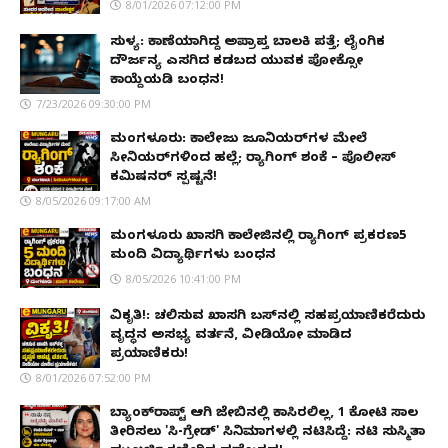
8/01/2026 07:12:00 PM
ಸುಳ್ಯ: ಕಾಣೆಯಾಗಿದ್ದ ಅಪ್ರಾಪ್ತ ಬಾಲಕಿ ಪತ್ತೆ; ಲೈಂಗಿಕ
ದೌರ್ಜನ್ಯ ಎಸಗಿದ ಕಡಬದ ಯುವಕ ಪೋಕ್ಸೋ
ಕಾಯ್ದೆಯಡಿ ಬಂಧನ!
7/23/2026 09:30:00 PM
ಮಂಗಳೂರು: ಕಾಲೇಜು ಜೂನಿಯರ್‌ಗಳ ಮೇಲೆ
ಸೀನಿಯರ್‌ಗಳಿಂದ ಹಲ್ಲೆ; ರ‌್ಯಾಗಿಂಗ್ ಶಂಕೆ – ಪೊಲೀಸ್
ಕಮಿಷನರ್ ಸ್ಪಷ್ಟನೆ!
8/05/2026 09:17:00 AM
ಮಂಗಳೂರು ಖಾಸಗಿ ಕಾಲೇಜಿನಲ್ಲಿ ರ‌್ಯಾಗಿಂಗ್ ಪ್ರಕರಣ5
ಮಂದಿ ವಿದ್ಯಾರ್ಥಿಗಳು ಬಂಧನ
8/05/2026 10:41:00 PM
ವಿಕೃತಿ!: ಚಲಿಸುವ ಖಾಸಗಿ ಬಸ್‌ನಲ್ಲಿ ಸಹಪ್ರಯಾಣಿಕರೆದುರು
ವೃದ್ಧನ ಅಸಭ್ಯ ವರ್ತನೆ, ವೀಡಿಯೋ ಮಾಡಿದ
ಪ್ರಯಾಣಿಕರು!
8/01/2026 07:52:00 PM
ಬ್ಯಾಂಕ್‌ರಾಪ್ಟ್‌ ಆಗಿ ಜೇಬಿನಲ್ಲಿ ಕಾಸಿರಲಿಲ್ಲ, ₹1 ಕೋಟಿ ಸಾಲ
ತೀರಿಸಲು 'ಸಿ-ಗ್ರೇಡ್' ಸಿನಿಮಾಗಳಲ್ಲಿ ನಟಿಸಿದ್ದೆ: ನಟಿ ಸುಸ್ಮಿತಾ