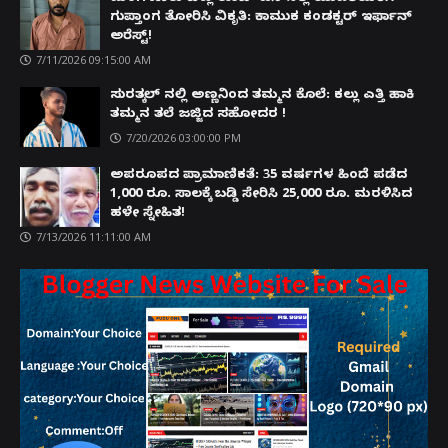
ಗುಪ್ತಾಂಗ ತೋರಿಸಿ ವಿಕೃತಿ: ಕಾಮುಕ ಕಂಡಕ್ಟರ್ ಇರ್ಫಾನ್
ಅರೆಸ್ಟ್!
7/11/2026 09:15:00 AM
ಸುರತ್ಕಲ್ ನಲ್ಲಿ ಅಣ್ಣನಿಂದ ತಮ್ಮನ ಕೊಲೆ: ಕಲ್ಲು ಎತ್ತಿ ಹಾಕಿ
ತಮ್ಮನ ತಲೆ ಜಜ್ಜಿದ ಸಹೋದರ !
7/20/2026 03:00:00 PM
ಅಪರೂಪದ ಪ್ರಾಮಾಣಿಕತೆ: 35 ವರ್ಷಗಳ ಹಿಂದೆ ಪಡೆದ
1,000 ರೂ. ಸಾಲಕ್ಕೆ ಬಡ್ಡಿ ಸೇರಿಸಿ 25,000 ರೂ. ಮರಳಿಸಿದ
ಹಳೇ ಸ್ನೇಹಿತ!
7/13/2026 11:11:00 AM