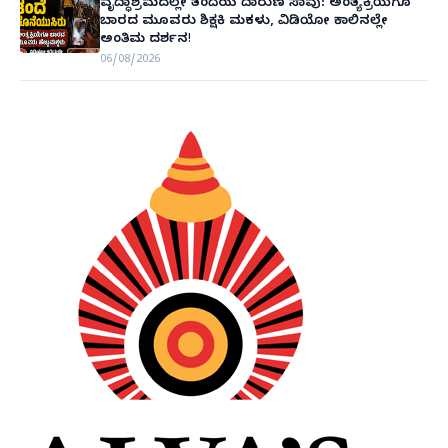
ವೃದ್ಧಾಶ್ರಮದಲ್ಲೇ ತಂದೆಯ ದಾರುಣ ಸಾವು: ಅಂತ್ಯಕ್ರಿಯೆಗೂ
ಬಾರದ ಮೂವರು ಶಿಕ್ಷಕಿ ಮಕಳು, ವಿಡಿಯೋ ಕಾಲಿನಲ್ಲೇ
ಅಂತಿಮ ದರ್ಶನ!
06/08/2026