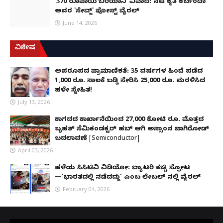
'370 ರೂಪಾಯಿ ಬಿರಿಯಾನಿ' ವಿವಾದ: ನಟಿ ಕೃತಿ ಕರ್ಬಂದಾ
ಅವರ 'ಸೇವ್ಜ್' ಪೋಸ್ಟ್ ವೈರಲ್
June 14, 2026
ವಿಶೇಷ
ಅಪರೂಪದ ಪ್ರಾಮಾಣಿಕತೆ: 35 ವರ್ಷಗಳ ಹಿಂದೆ ಪಡೆದ
1,000 ರೂ. ಸಾಲಕ್ಕೆ ಬಡ್ಡಿ ಸೇರಿಸಿ 25,000 ರೂ. ಮರಳಿಸಿದ
ಹಳೇ ಸ್ನೇಹಿತ!
July 13, 2026
ಕಾಗದದ ಕಾರ್ಖಾನೆಯಿಂದ 27,000 ಕೋಟಿ ರೂ. ಮೊತ್ತದ
ಬೃಹತ್ ಸೆಮಿಕಂಡಕ್ಟರ್ ಹಬ್ ಆಗಿ ಅಸ್ಸಾಂನ ಜಾಗಿರೋಡ್
ಬದಲಾವಣೆ [Semiconductor]
April 03, 2026
ಹಳೆಯ ಸಿಸಿಟಿವಿ ವಿಡಿಯೋ: ಬ್ಯಾಟರಿ ಕಚ್ಚಿ ಸ್ಫೋಟ
—‘ಭಾರತದಲ್ಲಿ ನಡೆದದ್ದು’ ಎಂಬ ಲೇಬಲ್ ನಲ್ಲಿ ವೈರಲ್
February 04, 2026