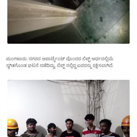
ಮಂಗಳೂರು: ನಗರದ ಅಪಾರ್ಟ್ಮೆಂಟ್ ವೊಂದರ ಲಿಪ್ಟ್ ಅರ್ಧದಲ್ಲಿಯೆ
ಸ್ಥಗಿತಗೊಂಡ ಘಟನೆ ನಡೆದಿದ್ದು, ಲಿಪ್ಟ್ ನಲ್ಲಿದ್ದ ಐವರನ್ನು ರಕ್ಷಿಸಲಾಗಿದೆ.