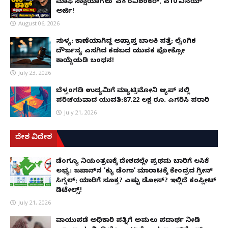
ಮಾಫಿ ಸಾಕ್ಷಿಯಾಗಲು 'ಎ8 ರವಿಶಂಕರ್, ಎ10 ವಿನಯ್'
ಅರ್ಜಿ!
August 06, 2026
ಸುಳ್ಯ: ಕಾಣೆಯಾಗಿದ್ದ ಅಪ್ರಾಪ್ತ ಬಾಲಕಿ ಪತ್ತೆ; ಲೈಂಗಿಕ
ದೌರ್ಜನ್ಯ ಎಸಗಿದ ಕಡಬದ ಯುವಕ ಪೋಕ್ಸೋ
ಕಾಯ್ದೆಯಡಿ ಬಂಧನ!
July 23, 2026
ಬೆಳ್ತಂಗಡಿ ಉದ್ಯಮಿಗೆ ಮ್ಯಾಟ್ರಿಮೋನಿ ಆ್ಯಪ್ ನಲ್ಲಿ
ಪರಿಚಯವಾದ ಯುವತಿ:87.22 ಲಕ್ಷ ರೂ. ಎಗರಿಸಿ ಪರಾರಿ
July 21, 2026
ದೇಶ ವಿದೇಶ
ಡೆಂಗ್ಯೂ ನಿಯಂತ್ರಣಕ್ಕೆ ದೇಶದಲ್ಲೇ ಪ್ರಥಮ ಬಾರಿಗೆ ಲಸಿಕೆ
ಲಭ್ಯ: ಜಪಾನ್‌ನ 'ಕ್ಯು ಡೆಂಗಾ' ಮಾರಾಟಕ್ಕೆ ಕೇಂದ್ರದ ಗ್ರೀನ್
ಸಿಗ್ನಲ್; ಯಾರಿಗೆ ಸೂಕ್ತ? ಎಷ್ಟು ಡೋಸ್? ಇಲ್ಲಿದೆ ಕಂಪ್ಲೀಟ್
ಡಿಟೇಲ್ಸ್!
July 21, 2026
ವಾಯುಪಡೆ ಅಧಿಕಾರಿ ಪತ್ನಿಗೆ ಅಮಲು ಪದಾರ್ಥ ನೀಡಿ