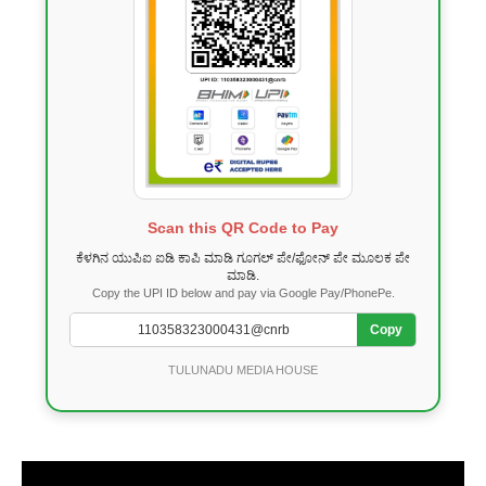
Scan this QR Code to Pay
ಕೆಳಗಿನ ಯುಪಿಐ ಐಡಿ ಕಾಪಿ ಮಾಡಿ ಗೂಗಲ್ ಪೇ/ಫೋನ್ ಪೇ ಮೂಲಕ ಪೇ
ಮಾಡಿ.
Copy the UPI ID below and pay via Google Pay/PhonePe.
Copy
TULUNADU MEDIA HOUSE