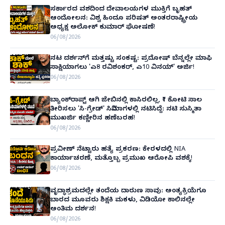
ಸರ್ಕಾರದ ವಶದಿಂದ ದೇವಾಲಯಗಳ ಮುಕ್ತಿಗೆ ಬೃಹತ್
ಆಂದೋಲನ: ವಿಶ್ವ ಹಿಂದೂ ಪರಿಷತ್ ಅಂತರರಾಷ್ಟ್ರೀಯ
ಅಧ್ಯಕ್ಷ ಅಲೋಕ್ ಕುಮಾರ್ ಘೋಷಣೆ!
06/08/2026
ನಟ ದರ್ಶನ್‌ಗೆ ಮತ್ತಷ್ಟು ಸಂಕಷ್ಟ: ಪ್ರದೋಷ್ ಬೆನ್ನಲ್ಲೇ ಮಾಫಿ
ಸಾಕ್ಷಿಯಾಗಲು 'ಎ8 ರವಿಶಂಕರ್, ಎ10 ವಿನಯ್' ಅರ್ಜಿ!
06/08/2026
ಬ್ಯಾಂಕ್‌ರಾಪ್ಟ್‌ ಆಗಿ ಜೇಬಿನಲ್ಲಿ ಕಾಸಿರಲಿಲ್ಲ, ₹1 ಕೋಟಿ ಸಾಲ
ತೀರಿಸಲು 'ಸಿ-ಗ್ರೇಡ್' ಸಿನಿಮಾಗಳಲ್ಲಿ ನಟಿಸಿದ್ದೆ: ನಟಿ ಸುಸ್ಮಿತಾ
ಮುಖರ್ಜಿ ಕಣ್ಣೀರಿನ ಹಣೆಬರಹ!
06/08/2026
ಪ್ರವೀಣ್ ನೆಟ್ಟಾರು ಹತ್ಯೆ ಪ್ರಕರಣ: ಕೇರಳದಲ್ಲಿ NIA
ಕಾರ್ಯಾಚರಣೆ, ಮತ್ತೊಬ್ಬ ಪ್ರಮುಖ ಆರೋಪಿ ವಶಕ್ಕೆ!
06/08/2026
ವೃದ್ಧಾಶ್ರಮದಲ್ಲೇ ತಂದೆಯ ದಾರುಣ ಸಾವು: ಅಂತ್ಯಕ್ರಿಯೆಗೂ
ಬಾರದ ಮೂವರು ಶಿಕ್ಷಕಿ ಮಕಳು, ವಿಡಿಯೋ ಕಾಲಿನಲ್ಲೇ
ಅಂತಿಮ ದರ್ಶನ!
06/08/2026