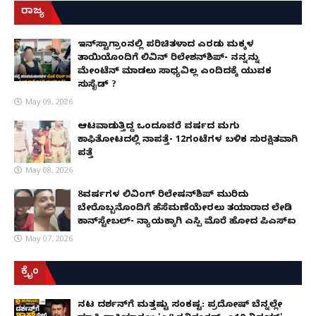
ರಾಜ್ಯ
ಇನ್​ಸ್ಟಾಗ್ರಾಂನಲ್ಲಿ ಪರಿಚಿತಳಾದ ಎರಡು ಮಕ್ಕಳ
ತಾಯಿಯೊಂದಿಗೆ ಲಿವಿನ್ ರಿಲೇಶನ್​ಶಿಪ್- ನನ್ನನ್ನು
ಮೇಂಟೆನ್ ಮಾಡಲು ಸಾಧ್ಯವಿಲ್ಲ ಎಂದಿದಕ್ಕೆ ಯುವಕ
ಸುಸೈಡ್ ?
May 09, 2026
ಆಟವಾಡುತ್ತಿದ್ದ ಒಂದೂವರೆ ವರ್ಷದ ಮಗು
ಕಾಫಿತೋಟದಲ್ಲಿ ನಾಪತ್ತೆ- 12ಗಂಟೆಗಳ ಬಳಿಕ ಸುರಕ್ಷಿತವಾಗಿ
ಪತ್ತೆ
May 08, 2026
8ವರ್ಷಗಳ ಲಿವಿಂಗ್‌ ರಿಲೇಷನ್‌ಶಿಪ್ ಮುರಿದು
ಬೇರೊಬ್ಬನೊಂದಿಗೆ ಹೆಸೆಮಣೆಯೇರಲು ತಯಾರಾದ ಲೇಡಿ
ಕಾನ್‌ಸ್ಟೇಬಲ್- ನ್ಯಾಯಕ್ಕಾಗಿ ಎಸ್ಪಿ ಮೊರೆ ಹೋದ ಪಿಎಸ್ಐ
May 07, 2026
ಕ್ರೈಂ
ನಟ ದರ್ಶನ್‌ಗೆ ಮತ್ತಷ್ಟು ಸಂಕಷ್ಟ: ಪ್ರದೋಷ್ ಬೆನ್ನಲ್ಲೇ