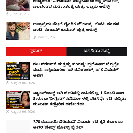
ಅತ್ಯಾಚಾರ- ವೀಡಿಯೋ ಇಟ್ಟುಕೊಂಡು ಬ್ಲ್ಯಾಕ್‌ಮೇಲ್,
ಬಲವಂತದ ಮತಾಂತರಕ್ಕೆ ಯತ್ನ, ಇಬ್ಬರು ಅರೆಸ್ಟ್
June 18, 2026
ಅಪ್ರಾಪ್ತೆಯ ಮೇಲೆ ಲೈಂಗಿಕ ದೌರ್ಜನ್ಯ- ಬಿಜೆಪಿ ಸಂಸದ
ಬಂಡಿ ಸಂಜಯ್ ಕುಮಾರ್ ಪುತ್ರ ಅರೆಸ್ಟ್
May 18, 2026
ಗ್ಲಾಮರ್
ಜನಪ್ರಿಯ ಸುದ್ದಿ
ನಟ ದರ್ಶನ್‌ಗೆ ಮತ್ತಷ್ಟು ಸಂಕಷ್ಟ: ಪ್ರದೋಷ್ ಬೆನ್ನಲ್ಲೇ
ಮಾಫಿ ಸಾಕ್ಷಿಯಾಗಲು 'ಎ8 ರವಿಶಂಕರ್, ಎ10 ವಿನಯ್'
ಅರ್ಜಿ!
August 06, 2026
ಬ್ಯಾಂಕ್‌ರಾಪ್ಟ್‌ ಆಗಿ ಜೇಬಿನಲ್ಲಿ ಕಾಸಿರಲಿಲ್ಲ, ₹1 ಕೋಟಿ ಸಾಲ
ತೀರಿಸಲು 'ಸಿ-ಗ್ರೇಡ್' ಸಿನಿಮಾಗಳಲ್ಲಿ ನಟಿಸಿದ್ದೆ: ನಟಿ ಸುಸ್ಮಿತಾ
ಮುಖರ್ಜಿ ಕಣ್ಣೀರಿನ ಹಣೆಬರಹ!
August 06, 2026
'370 ರೂಪಾಯಿ ಬಿರಿಯಾನಿ' ವಿವಾದ: ನಟಿ ಕೃತಿ ಕರ್ಬಂದಾ
ಅವರ 'ಸೇವ್ಜ್' ಪೋಸ್ಟ್ ವೈರಲ್