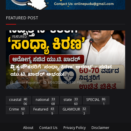
FEATURED POST
FEATURED
ನಿವೃತ್ತ ನೌಕರರಿಗೆ 'ಸಂಧ್ಯಾ ಕಿರಣ' ಆರಂಭ' – ಸಚಿವ
ಯು.ಟಿ. ಖಾದರ್ ಅಭಯ!
Senior Reporter
8/06/2026 08:28:00 PM
coastal
40
national
33
state
33
SPECIAL
86
06
68
60
1
Crime
60
Featured
43
GLAMOUR
32
0
9
3
About
Contact Us
Privacy Policy
Disclaimer