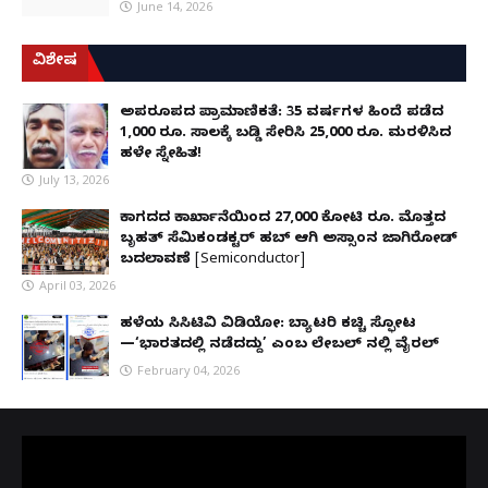
June 14, 2026
ವಿಶೇಷ
ಅಪರೂಪದ ಪ್ರಾಮಾಣಿಕತೆ: 35 ವರ್ಷಗಳ ಹಿಂದೆ ಪಡೆದ
1,000 ರೂ. ಸಾಲಕ್ಕೆ ಬಡ್ಡಿ ಸೇರಿಸಿ 25,000 ರೂ. ಮರಳಿಸಿದ
ಹಳೇ ಸ್ನೇಹಿತ!
July 13, 2026
ಕಾಗದದ ಕಾರ್ಖಾನೆಯಿಂದ 27,000 ಕೋಟಿ ರೂ. ಮೊತ್ತದ
ಬೃಹತ್ ಸೆಮಿಕಂಡಕ್ಟರ್ ಹಬ್ ಆಗಿ ಅಸ್ಸಾಂನ ಜಾಗಿರೋಡ್
ಬದಲಾವಣೆ [Semiconductor]
April 03, 2026
ಹಳೆಯ ಸಿಸಿಟಿವಿ ವಿಡಿಯೋ: ಬ್ಯಾಟರಿ ಕಚ್ಚಿ ಸ್ಫೋಟ
—‘ಭಾರತದಲ್ಲಿ ನಡೆದದ್ದು’ ಎಂಬ ಲೇಬಲ್ ನಲ್ಲಿ ವೈರಲ್
February 04, 2026