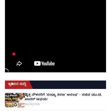
ಇತ್ತೀಚಿನ ಸುದ್ದಿ
ನಿವೃತ್ತ ನೌಕರರಿಗೆ 'ಸಂಧ್ಯಾ ಕಿರಣ' ಆರಂಭ' – ಸಚಿವ ಯು.ಟಿ.
ಖಾದರ್ ಅಭಯ!
06/08/2026