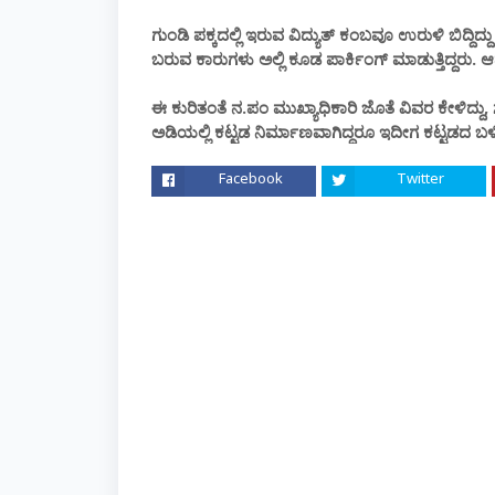
ಗುಂಡಿ ಪಕ್ಕದಲ್ಲಿ ಇರುವ ವಿದ್ಯುತ್ ಕಂಬವೂ ಉರುಳಿ ಬಿದ್ದಿ
ಬರುವ ಕಾರುಗಳು ಅಲ್ಲಿ ಕೂಡ ಪಾರ್ಕಿಂಗ್ ಮಾಡುತ್ತಿದ್ದರು.
ಈ ಕುರಿತಂತೆ ನ.ಪಂ ಮುಖ್ಯಾಧಿಕಾರಿ ಜೊತೆ ವಿವರ ಕೇಳಿದ್ದು, 
ಅಡಿಯಲ್ಲಿ ಕಟ್ಟಡ ನಿರ್ಮಾಣವಾಗಿದ್ದರೂ ಇದೀಗ ಕಟ್ಟಡದ ಬ
Facebook
Twitter