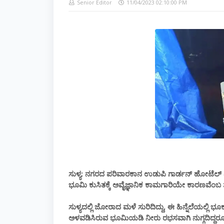
Senior Editor
11/04/2023 02:10:00 PM
ಸುಳ್ಯ: ನಗರದ ಪರಿವಾರಕಾನ ಉಡುಪಿ ಗಾರ್ಡನ್ ಹೋಟೆಲ್ ಎದ
ಭೂಮಿ ಕುಸಿತಕ್ಕೆ ಅವೈಜ್ಞಾನಿಕ ಕಾಮಗಾರಿಯೇ ಕಾರಣವೆಂಬ ಶಂಕ
ಸುಳ್ಯದಲ್ಲಿ ಜೋರಾದ ಮಳೆ ಸುರಿದಿದ್ದು, ಈ ಹಿನ್ನೆಲೆಯಲ್ಲಿ 
ಅಳವಡಿಸಿರುವ ಭೂಮಿಯಡಿ ನೀರು ರಭಸವಾಗಿ ನುಗ್ಗದಿದ್ದರೂ ಭೂ