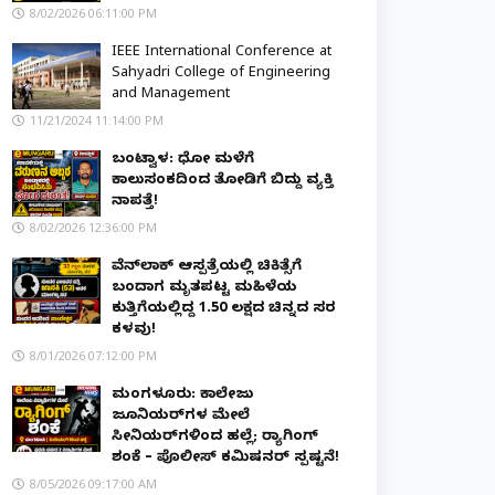
8/02/2026 06:11:00 PM
IEEE International Conference at
Sahyadri College of Engineering
and Management
11/21/2024 11:14:00 PM
ಬಂಟ್ವಾಳ: ಧೋ ಮಳೆಗೆ
ಕಾಲುಸಂಕದಿಂದ ತೋಡಿಗೆ ಬಿದ್ದು ವ್ಯಕ್ತಿ
ನಾಪತ್ತೆ!
8/02/2026 12:36:00 PM
ವೆನ್‌ಲಾಕ್ ಆಸ್ಪತ್ರೆಯಲ್ಲಿ ಚಿಕಿತ್ಸೆಗೆ
ಬಂದಾಗ ಮೃತಪಟ್ಟ ಮಹಿಳೆಯ
ಕುತ್ತಿಗೆಯಲ್ಲಿದ್ದ ₹1.50 ಲಕ್ಷದ ಚಿನ್ನದ ಸರ
ಕಳವು!
8/01/2026 07:12:00 PM
ಮಂಗಳೂರು: ಕಾಲೇಜು
ಜೂನಿಯರ್‌ಗಳ ಮೇಲೆ
ಸೀನಿಯರ್‌ಗಳಿಂದ ಹಲ್ಲೆ; ರ‌್ಯಾಗಿಂಗ್
ಶಂಕೆ – ಪೊಲೀಸ್ ಕಮಿಷನರ್ ಸ್ಪಷ್ಟನೆ!
8/05/2026 09:17:00 AM