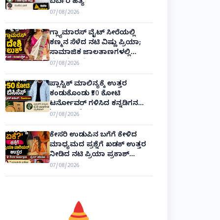
ಬರ್ಬರ ಹತ್ಯೆ
07/08/2026
ಗ್ಲ್ಯಾಮಾರಸ್ ವೈಟ್‌ ಸೀರೆಯಲ್ಲಿ
ಕಣ್ಮನ ಸೆಳೆದ ನಟಿ ವಿಷ್ಣು ಪ್ರಿಯಾ;
ಸಾಮಾಜಿಕ ಜಾಲತಾಣಗಳಲ್ಲಿ
ಫೋಟೋ ವೈರಲ್!
07/08/2026
ಪ್ಲಾಸ್ಟಿಕ್ ಮಾಲಿನ್ಯಕ್ಕೆ ಉತ್ತರ
ಕಂಡುಕೊಂಡು ₹50 ಕೋಟಿ
ಟರ್ನೋವರ್ ಗಳಿಸಿದ ಕನ್ನಡಿಗನ
'ಬ್ಯಾಂಬ್ರೂ' ಕಥೆ!
07/08/2026
ಕೇಸರಿ ಉಡುಪಿನ ಬಗೆಗೆ ಕೇಳಿದ
ಮಾಧ್ಯಮದ ಪ್ರಶ್ನೆಗೆ ಖಡಕ್ ಉತ್ತರ
ನೀಡಿದ ನಟಿ ಪ್ರಿಯಾ ಪ್ರಕಾಶ್
ವಾರಿಯರ್! Priya Prakash Varrier
07/08/2026