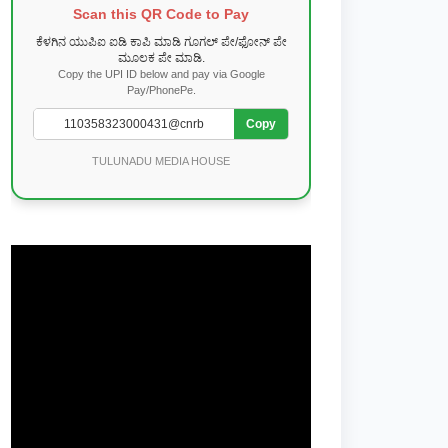
Scan this QR Code to Pay
ಕೆಳಗಿನ ಯುಪಿಐ ಐಡಿ ಕಾಪಿ ಮಾಡಿ ಗೂಗಲ್ ಪೇ/ಫೋನ್ ಪೇ
ಮೂಲಕ ಪೇ ಮಾಡಿ.
Copy the UPI ID below and pay via Google
Pay/PhonePe.
Copy
TULUNADU MEDIA HOUSE