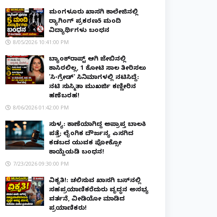
ಮಂಗಳೂರು ಖಾಸಗಿ ಕಾಲೇಜಿನಲ್ಲಿ
ರ‌್ಯಾಗಿಂಗ್ ಪ್ರಕರಣ5 ಮಂದಿ
ವಿದ್ಯಾರ್ಥಿಗಳು ಬಂಧನ
8/05/2026 10:41:00 PM
ಬ್ಯಾಂಕ್‌ರಾಪ್ಟ್‌ ಆಗಿ ಜೇಬಿನಲ್ಲಿ
ಕಾಸಿರಲಿಲ್ಲ, ₹1 ಕೋಟಿ ಸಾಲ ತೀರಿಸಲು
'ಸಿ-ಗ್ರೇಡ್' ಸಿನಿಮಾಗಳಲ್ಲಿ ನಟಿಸಿದ್ದೆ:
ನಟಿ ಸುಸ್ಮಿತಾ ಮುಖರ್ಜಿ ಕಣ್ಣೀರಿನ
ಹಣೆಬರಹ!
8/06/2026 01:42:00 PM
ಸುಳ್ಯ: ಕಾಣೆಯಾಗಿದ್ದ ಅಪ್ರಾಪ್ತ ಬಾಲಕಿ
ಪತ್ತೆ; ಲೈಂಗಿಕ ದೌರ್ಜನ್ಯ ಎಸಗಿದ
ಕಡಬದ ಯುವಕ ಪೋಕ್ಸೋ
ಕಾಯ್ದೆಯಡಿ ಬಂಧನ!
7/23/2026 09:30:00 PM
ವಿಕೃತಿ!: ಚಲಿಸುವ ಖಾಸಗಿ ಬಸ್‌ನಲ್ಲಿ
ಸಹಪ್ರಯಾಣಿಕರೆದುರು ವೃದ್ಧನ ಅಸಭ್ಯ
ವರ್ತನೆ, ವೀಡಿಯೋ ಮಾಡಿದ
ಪ್ರಯಾಣಿಕರು!