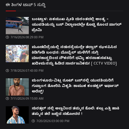
ಈ ತಿಂಗಳ ಟಾಪ್ 5 ಸುದ್ದಿ
ಬಂಟ್ವಾಳ: ಏಕಮುಖ ಪ್ರೀತಿ ದುರಂತದಲ್ಲಿ ಅಂತ್ಯ –
ಯುವತಿಯನ್ನು ಬಸ್ ನಿಲ್ದಾಣದಲ್ಲೇ ಕೊಚ್ಚಿ ಕೊಂದ ಪಾಗಲ್
ಪ್ರೇಮಿ
7/16/2026 08:29:00 PM
ಮೂಡಬಿದ್ರೆಯಲ್ಲಿ ನಡುರಸ್ತೆಯಲ್ಲೇ ತಲ್ವಾರ್ ಝಳಪಿಸಿದ
ಕಿಡಿಗೇಡಿ ಬಂಧನ: ಮೊಬೈಲ್ ಮಳಿಗೆಗೆ ನುಗ್ಗಿ
ಮಾರಕಾಸ್ತ್ರದಿಂದ ನೌಕರರಿಗೆ ಧಮ್ಕಿ; ಹರಸಾಹಸಪಟ್ಟು
ಖದೀಮನನ್ನು ಹಿಡಿದ ಸಾರ್ವಜನಿಕರು! ( CCTV VIDEO)
7/18/2026 07:43:00 PM
ಮಂಗಳೂರು-ವಿಟ್ಲ ರೂಟ್ ಬಸ್‌ನಲ್ಲಿ ಯುವತಿಯರಿಗೆ
ಗುಪ್ತಾಂಗ ತೋರಿಸಿ ವಿಕೃತಿ: ಕಾಮುಕ ಕಂಡಕ್ಟರ್ ಇರ್ಫಾನ್
ಅರೆಸ್ಟ್!
7/11/2026 09:15:00 AM
ಸುರತ್ಕಲ್ ನಲ್ಲಿ ಅಣ್ಣನಿಂದ ತಮ್ಮನ ಕೊಲೆ: ಕಲ್ಲು ಎತ್ತಿ ಹಾಕಿ
ತಮ್ಮನ ತಲೆ ಜಜ್ಜಿದ ಸಹೋದರ !
7/20/2026 03:00:00 PM