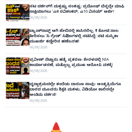
ನಟ ದರ್ಶನ್‌ಗೆ ಮತ್ತಷ್ಟು ಸಂಕಷ್ಟ: ಪ್ರದೋಷ್ ಬೆನ್ನಲ್ಲೇ ಮಾಫಿ
ಸಾಕ್ಷಿಯಾಗಲು 'ಎ8 ರವಿಶಂಕರ್, ಎ10 ವಿನಯ್' ಅರ್ಜಿ!
06/08/2026
ಬ್ಯಾಂಕ್‌ರಾಪ್ಟ್‌ ಆಗಿ ಜೇಬಿನಲ್ಲಿ ಕಾಸಿರಲಿಲ್ಲ, ₹1 ಕೋಟಿ ಸಾಲ
ತೀರಿಸಲು 'ಸಿ-ಗ್ರೇಡ್' ಸಿನಿಮಾಗಳಲ್ಲಿ ನಟಿಸಿದ್ದೆ: ನಟಿ ಸುಸ್ಮಿತಾ
ಮುಖರ್ಜಿ ಕಣ್ಣೀರಿನ ಹಣೆಬರಹ!
06/08/2026
ಪ್ರವೀಣ್ ನೆಟ್ಟಾರು ಹತ್ಯೆ ಪ್ರಕರಣ: ಕೇರಳದಲ್ಲಿ NIA
ಕಾರ್ಯಾಚರಣೆ, ಮತ್ತೊಬ್ಬ ಪ್ರಮುಖ ಆರೋಪಿ ವಶಕ್ಕೆ!
06/08/2026
ವೃದ್ಧಾಶ್ರಮದಲ್ಲೇ ತಂದೆಯ ದಾರುಣ ಸಾವು: ಅಂತ್ಯಕ್ರಿಯೆಗೂ
ಬಾರದ ಮೂವರು ಶಿಕ್ಷಕಿ ಮಕಳು, ವಿಡಿಯೋ ಕಾಲಿನಲ್ಲೇ
ಅಂತಿಮ ದರ್ಶನ!
06/08/2026