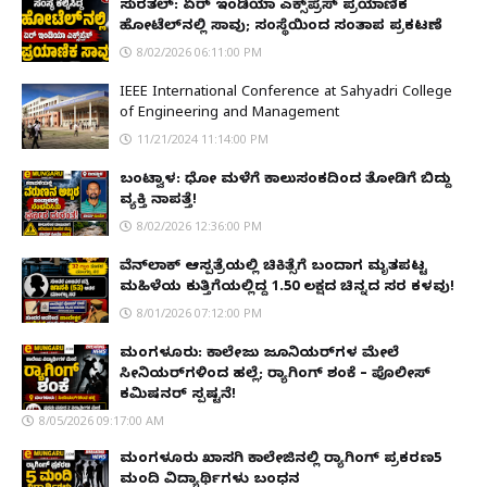
ಸುರತ್ಕಲ್: ಏರ್ ಇಂಡಿಯಾ ಎಕ್ಸ್‌ಪ್ರೆಸ್ ಪ್ರಯಾಣಿಕ
ಹೋಟೆಲ್‌ನಲ್ಲಿ ಸಾವು; ಸಂಸ್ಥೆಯಿಂದ ಸಂತಾಪ ಪ್ರಕಟಣೆ
8/02/2026 06:11:00 PM
IEEE International Conference at Sahyadri College
of Engineering and Management
11/21/2024 11:14:00 PM
ಬಂಟ್ವಾಳ: ಧೋ ಮಳೆಗೆ ಕಾಲುಸಂಕದಿಂದ ತೋಡಿಗೆ ಬಿದ್ದು
ವ್ಯಕ್ತಿ ನಾಪತ್ತೆ!
8/02/2026 12:36:00 PM
ವೆನ್‌ಲಾಕ್ ಆಸ್ಪತ್ರೆಯಲ್ಲಿ ಚಿಕಿತ್ಸೆಗೆ ಬಂದಾಗ ಮೃತಪಟ್ಟ
ಮಹಿಳೆಯ ಕುತ್ತಿಗೆಯಲ್ಲಿದ್ದ ₹1.50 ಲಕ್ಷದ ಚಿನ್ನದ ಸರ ಕಳವು!
8/01/2026 07:12:00 PM
ಮಂಗಳೂರು: ಕಾಲೇಜು ಜೂನಿಯರ್‌ಗಳ ಮೇಲೆ
ಸೀನಿಯರ್‌ಗಳಿಂದ ಹಲ್ಲೆ; ರ‌್ಯಾಗಿಂಗ್ ಶಂಕೆ – ಪೊಲೀಸ್
ಕಮಿಷನರ್ ಸ್ಪಷ್ಟನೆ!
8/05/2026 09:17:00 AM
ಮಂಗಳೂರು ಖಾಸಗಿ ಕಾಲೇಜಿನಲ್ಲಿ ರ‌್ಯಾಗಿಂಗ್ ಪ್ರಕರಣ5
ಮಂದಿ ವಿದ್ಯಾರ್ಥಿಗಳು ಬಂಧನ