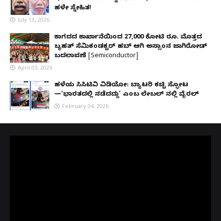
ಹಳೇ ಸ್ನೇಹಿತ!
July 13, 2026
ಕಾಗದದ ಕಾರ್ಖಾನೆಯಿಂದ 27,000 ಕೋಟಿ ರೂ. ಮೊತ್ತದ
ಬೃಹತ್ ಸೆಮಿಕಂಡಕ್ಟರ್ ಹಬ್ ಆಗಿ ಅಸ್ಸಾಂನ ಜಾಗಿರೋಡ್
ಬದಲಾವಣೆ [Semiconductor]
April 03, 2026
ಹಳೆಯ ಸಿಸಿಟಿವಿ ವಿಡಿಯೋ: ಬ್ಯಾಟರಿ ಕಚ್ಚಿ ಸ್ಫೋಟ
—‘ಭಾರತದಲ್ಲಿ ನಡೆದದ್ದು’ ಎಂಬ ಲೇಬಲ್ ನಲ್ಲಿ ವೈರಲ್
February 04, 2026