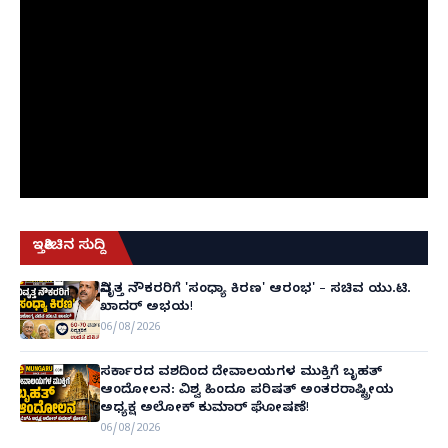
ಇತ್ತೀಚಿನ ಸುದ್ದಿ
ನಿವೃತ್ತ ನೌಕರರಿಗೆ 'ಸಂಧ್ಯಾ ಕಿರಣ' ಆರಂಭ' – ಸಚಿವ ಯು.ಟಿ.
ಖಾದರ್ ಅಭಯ!
06/08/2026
ಸರ್ಕಾರದ ವಶದಿಂದ ದೇವಾಲಯಗಳ ಮುಕ್ತಿಗೆ ಬೃಹತ್
ಆಂದೋಲನ: ವಿಶ್ವ ಹಿಂದೂ ಪರಿಷತ್ ಅಂತರರಾಷ್ಟ್ರೀಯ
ಅಧ್ಯಕ್ಷ ಅಲೋಕ್ ಕುಮಾರ್ ಘೋಷಣೆ!
06/08/2026