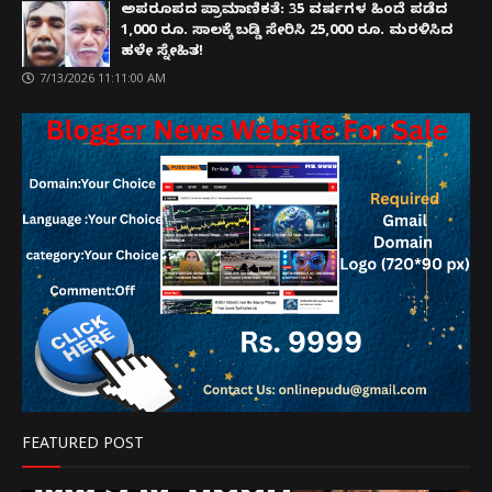
ಅಪರೂಪದ ಪ್ರಾಮಾಣಿಕತೆ: 35 ವರ್ಷಗಳ ಹಿಂದೆ ಪಡೆದ
1,000 ರೂ. ಸಾಲಕ್ಕೆ ಬಡ್ಡಿ ಸೇರಿಸಿ 25,000 ರೂ. ಮರಳಿಸಿದ
ಹಳೇ ಸ್ನೇಹಿತ!
7/13/2026 11:11:00 AM
FEATURED POST