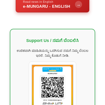
Read news in English
→
e-MUNGARU - ENGLISH
Support Us / ನಮಗೆ ಬೆಂಬಲಿಸಿ
ಉಚಿತವಾಗಿ ಮಾಹಿತಿಯನ್ನು ಒದಗಿಸುವ ನಮಗೆ ನಿಮ್ಮ ಬೆಂಬಲ
ಇರಲಿ. ನಿಮ್ಮ ಕೊಡುಗೆ ನೀಡಿ.