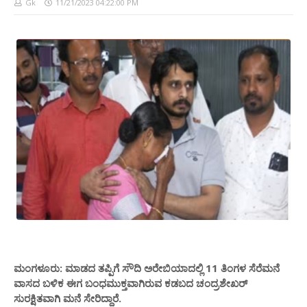
Gk
11/21/2023 04:22:00 PM
ಮಂಗಳೂರು: ಮಾಡದ ತಪ್ಪಿಗೆ ಸೌದಿ ಅರೇಬಿಯಾದಲ್ಲಿ 11 ತಿಂಗಳ ಸೆರೆಮನೆ
ವಾಸದ ಬಳಿಕ ಈಗ ಬಂಧಮುಕ್ತವಾಗಿರುವ ಕಡಬದ ಚಂದ್ರಶೇಖರ್
ಸುರಕ್ಷಿತವಾಗಿ ಮನೆ ಸೇರಿದ್ದಾರೆ.