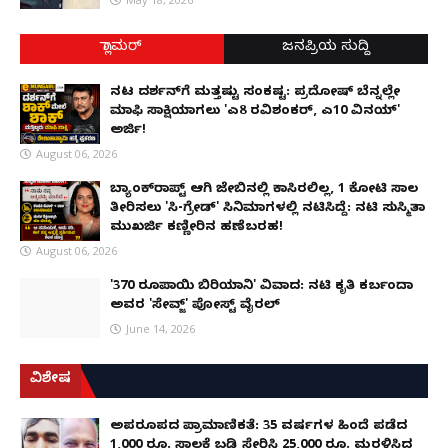
ಗ್ಲಾಮರ್
ಜನಪ್ರಿಯ ಸುದ್ದಿ
ನಟ ದರ್ಶನ್‌ಗೆ ಮತ್ತಷ್ಟು ಸಂಕಷ್ಟ: ಪ್ರದೋಷ್ ಬೆನ್ನಲ್ಲೇ
ಮಾಫಿ ಸಾಕ್ಷಿಯಾಗಲು 'ಎ8 ರವಿಶಂಕರ್, ಎ10 ವಿನಯ್'
ಅರ್ಜಿ!
August 06, 2026
ಬ್ಯಾಂಕ್‌ರಾಪ್ಟ್‌ ಆಗಿ ಜೇಬಿನಲ್ಲಿ ಕಾಸಿರಲಿಲ್ಲ, ₹1 ಕೋಟಿ ಸಾಲ
ತೀರಿಸಲು 'ಸಿ-ಗ್ರೇಡ್' ಸಿನಿಮಾಗಳಲ್ಲಿ ನಟಿಸಿದ್ದೆ: ನಟಿ ಸುಸ್ಮಿತಾ
ಮುಖರ್ಜಿ ಕಣ್ಣೀರಿನ ಹಣೆಬರಹ!
August 06, 2026
'370 ರೂಪಾಯಿ ಬಿರಿಯಾನಿ' ವಿವಾದ: ನಟಿ ಕೃತಿ ಕರ್ಬಂದಾ
ಅವರ 'ಸೇವ್ಜ್' ಪೋಸ್ಟ್ ವೈರಲ್
June 14, 2026
ವಿಶೇಷ
ಅಪರೂಪದ ಪ್ರಾಮಾಣಿಕತೆ: 35 ವರ್ಷಗಳ ಹಿಂದೆ ಪಡೆದ
1,000 ರೂ. ಸಾಲಕ್ಕೆ ಬಡ್ಡಿ ಸೇರಿಸಿ 25,000 ರೂ. ಮರಳಿಸಿದ