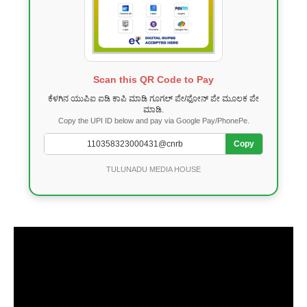
Scan this QR Code to Pay
ಕೆಳಗಿನ ಯುಪಿಐ ಐಡಿ ಕಾಪಿ ಮಾಡಿ ಗೂಗಲ್ ಪೇ/ಫೋನ್ ಪೇ ಮೂಲಕ ಪೇ
ಮಾಡಿ.
Copy the UPI ID below and pay via Google Pay/PhonePe.
Copy
TULUNADU MEDIA HOUSE