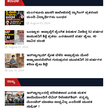
ಕರಾವಳಿ
ಮಂಗಳೂರು ಖಾಸಗಿ ಕಾಲೇಜಿನಲ್ಲಿ ರ‌್ಯಾಗಿಂಗ್ ಪ್ರಕರಣ5
ಮಂದಿ ವಿದ್ಯಾರ್ಥಿಗಳು ಬಂಧನ
August 05, 2026
ಬಂಟ್ವಾಳ: ಅಪ್ರಾಪ್ತೆಗೆ ಲೈಂಗಿಕ ಕಿರುಕುಳ ನೀಡಿದ್ದ 52 ವರ್ಷದ
ಕಾಮುಕನಿಗೆ ಶಿಕ್ಷೆ ಪ್ರಕಟ: ಎರಡೂವರೆ ವರ್ಷ ಜೈಲು, ₹40
ಸಾವಿರ ದಂಡ!
August 01, 2026
ಇನ್‌ಸ್ಟಾಗ್ರಾಮ್ ಸ್ನೇಹ ಬೆಳೆಸಿ ಅಪ್ರಾಪ್ತೆಯ ಮೇಲೆ
ಅತ್ಯಾಚಾರವೆಸಗಿದ ಗುರುಪುರದ ಯುವಕನಿಗೆ 20 ವರ್ಷಗಳ
ಕಠಿಣ ಜೈಲು ಶಿಕ್ಷೆ!
July 10, 2026
ರಾಜ್ಯ
ಇನ್​ಸ್ಟಾಗ್ರಾಂನಲ್ಲಿ ಪರಿಚಿತಳಾದ ಎರಡು ಮಕ್ಕಳ
ತಾಯಿಯೊಂದಿಗೆ ಲಿವಿನ್ ರಿಲೇಶನ್​ಶಿಪ್- ನನ್ನನ್ನು
ಮೇಂಟೆನ್ ಮಾಡಲು ಸಾಧ್ಯವಿಲ್ಲ ಎಂದಿದಕ್ಕೆ ಯುವಕ
ಸುಸೈಡ್ ?