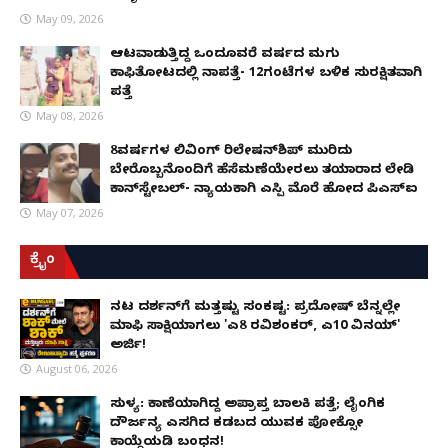
May 09, 2026
ಆಟವಾಡುತ್ತಿದ್ದ ಒಂದೂವರೆ ವರ್ಷದ ಮಗು
ಕಾಫಿತೋಟದಲ್ಲಿ ನಾಪತ್ತೆ- 12ಗಂಟೆಗಳ ಬಳಿಕ ಸುರಕ್ಷಿತವಾಗಿ
ಪತ್ತೆ
May 08, 2026
8ವರ್ಷಗಳ ಲಿವಿಂಗ್‌ ರಿಲೇಷನ್‌ಶಿಪ್ ಮುರಿದು
ಬೇರೊಬ್ಬನೊಂದಿಗೆ ಹೆಸೆಮಣೆಯೇರಲು ತಯಾರಾದ ಲೇಡಿ
ಕಾನ್‌ಸ್ಟೇಬಲ್- ನ್ಯಾಯಕ್ಕಾಗಿ ಎಸ್ಪಿ ಮೊರೆ ಹೋದ ಪಿಎಸ್ಐ
May 07, 2026
ಕ್ರೈಂ
ನಟ ದರ್ಶನ್‌ಗೆ ಮತ್ತಷ್ಟು ಸಂಕಷ್ಟ: ಪ್ರದೋಷ್ ಬೆನ್ನಲ್ಲೇ
ಮಾಫಿ ಸಾಕ್ಷಿಯಾಗಲು 'ಎ8 ರವಿಶಂಕರ್, ಎ10 ವಿನಯ್'
ಅರ್ಜಿ!
August 06, 2026
ಸುಳ್ಯ: ಕಾಣೆಯಾಗಿದ್ದ ಅಪ್ರಾಪ್ತ ಬಾಲಕಿ ಪತ್ತೆ; ಲೈಂಗಿಕ
ದೌರ್ಜನ್ಯ ಎಸಗಿದ ಕಡಬದ ಯುವಕ ಪೋಕ್ಸೋ
ಕಾಯ್ದೆಯಡಿ ಬಂಧನ!