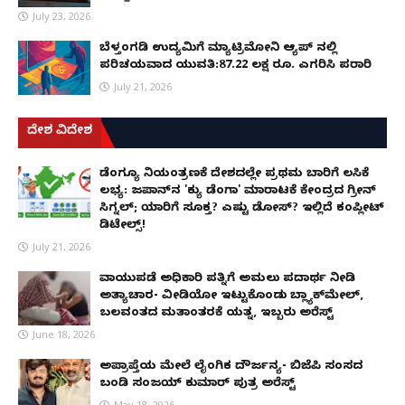
July 23, 2026
ಬೆಳ್ತಂಗಡಿ ಉದ್ಯಮಿಗೆ ಮ್ಯಾಟ್ರಿಮೋನಿ ಆ್ಯಪ್ ನಲ್ಲಿ
ಪರಿಚಯವಾದ ಯುವತಿ:87.22 ಲಕ್ಷ ರೂ. ಎಗರಿಸಿ ಪರಾರಿ
July 21, 2026
ದೇಶ ವಿದೇಶ
ಡೆಂಗ್ಯೂ ನಿಯಂತ್ರಣಕ್ಕೆ ದೇಶದಲ್ಲೇ ಪ್ರಥಮ ಬಾರಿಗೆ ಲಸಿಕೆ
ಲಭ್ಯ: ಜಪಾನ್‌ನ 'ಕ್ಯು ಡೆಂಗಾ' ಮಾರಾಟಕ್ಕೆ ಕೇಂದ್ರದ ಗ್ರೀನ್
ಸಿಗ್ನಲ್; ಯಾರಿಗೆ ಸೂಕ್ತ? ಎಷ್ಟು ಡೋಸ್? ಇಲ್ಲಿದೆ ಕಂಪ್ಲೀಟ್
ಡಿಟೇಲ್ಸ್!
July 21, 2026
ವಾಯುಪಡೆ ಅಧಿಕಾರಿ ಪತ್ನಿಗೆ ಅಮಲು ಪದಾರ್ಥ ನೀಡಿ
ಅತ್ಯಾಚಾರ- ವೀಡಿಯೋ ಇಟ್ಟುಕೊಂಡು ಬ್ಲ್ಯಾಕ್‌ಮೇಲ್,
ಬಲವಂತದ ಮತಾಂತರಕ್ಕೆ ಯತ್ನ, ಇಬ್ಬರು ಅರೆಸ್ಟ್
June 18, 2026
ಅಪ್ರಾಪ್ತೆಯ ಮೇಲೆ ಲೈಂಗಿಕ ದೌರ್ಜನ್ಯ- ಬಿಜೆಪಿ ಸಂಸದ
ಬಂಡಿ ಸಂಜಯ್ ಕುಮಾರ್ ಪುತ್ರ ಅರೆಸ್ಟ್
May 18, 2026