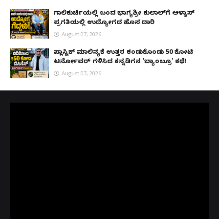
ಗಾಲಿಕುರ್ಚಿಯಲ್ಲಿ ಬಂದ ಭಾಗ್ಯಶ್ರೀ ಕುಲಾಲ್‌ಗೆ ಆಳ್ವಾಸ್
ಪ್ರಗತಿಯಲ್ಲಿ ಉದ್ಯೋಗದ ಹೊಸ ದಾರಿ
August 07, 2026
ಪ್ಲಾಸ್ಟಿಕ್ ಮಾಲಿನ್ಯಕ್ಕೆ ಉತ್ತರ ಕಂಡುಕೊಂಡು ₹50 ಕೋಟಿ
ಟರ್ನೋವರ್ ಗಳಿಸಿದ ಕನ್ನಡಿಗನ 'ಬ್ಯಾಂಬ್ರೂ' ಕಥೆ!
August 07, 2026