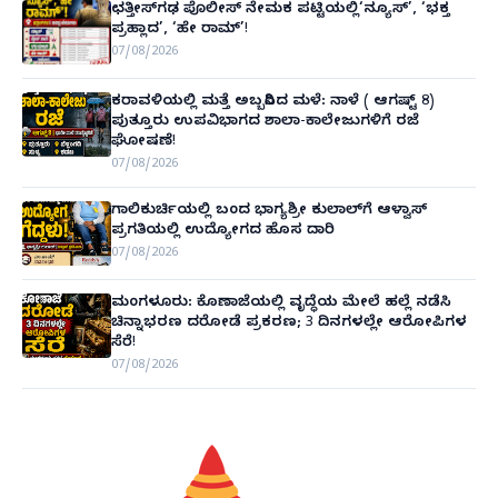
ಛತ್ತೀಸ್‌ಗಢ ಪೊಲೀಸ್ ನೇಮಕ ಪಟ್ಟಿಯಲ್ಲಿ‘ನ್ಯೂಸ್’, ‘ಭಕ್ತ
ಪ್ರಹ್ಲಾದ’, ‘ಹೇ ರಾಮ್’!
07/08/2026
ಕರಾವಳಿಯಲ್ಲಿ ಮತ್ತೆ ಅಬ್ಬರಿಸಿದ ಮಳೆ: ನಾಳೆ ( ಆಗಷ್ಟ್ 8)
ಪುತ್ತೂರು ಉಪವಿಭಾಗದ ಶಾಲಾ-ಕಾಲೇಜುಗಳಿಗೆ ರಜೆ
ಘೋಷಣೆ!
07/08/2026
ಗಾಲಿಕುರ್ಚಿಯಲ್ಲಿ ಬಂದ ಭಾಗ್ಯಶ್ರೀ ಕುಲಾಲ್‌ಗೆ ಆಳ್ವಾಸ್
ಪ್ರಗತಿಯಲ್ಲಿ ಉದ್ಯೋಗದ ಹೊಸ ದಾರಿ
07/08/2026
ಮಂಗಳೂರು: ಕೊಣಾಜೆಯಲ್ಲಿ ವೃದ್ಧೆಯ ಮೇಲೆ ಹಲ್ಲೆ ನಡೆಸಿ
ಚಿನ್ನಾಭರಣ ದರೋಡೆ ಪ್ರಕರಣ; 3 ದಿನಗಳಲ್ಲೇ ಆರೋಪಿಗಳ
ಸೆರೆ!
07/08/2026