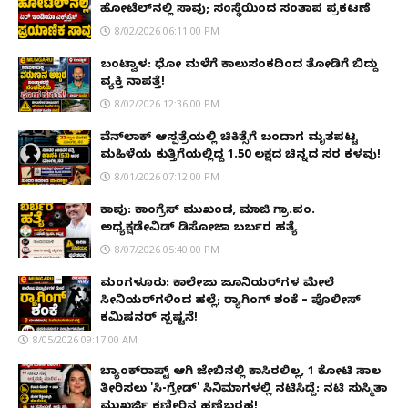
ಹೋಟೆಲ್‌ನಲ್ಲಿ ಸಾವು; ಸಂಸ್ಥೆಯಿಂದ ಸಂತಾಪ ಪ್ರಕಟಣೆ
8/02/2026 06:11:00 PM
ಬಂಟ್ವಾಳ: ಧೋ ಮಳೆಗೆ ಕಾಲುಸಂಕದಿಂದ ತೋಡಿಗೆ ಬಿದ್ದು
ವ್ಯಕ್ತಿ ನಾಪತ್ತೆ!
8/02/2026 12:36:00 PM
ವೆನ್‌ಲಾಕ್ ಆಸ್ಪತ್ರೆಯಲ್ಲಿ ಚಿಕಿತ್ಸೆಗೆ ಬಂದಾಗ ಮೃತಪಟ್ಟ
ಮಹಿಳೆಯ ಕುತ್ತಿಗೆಯಲ್ಲಿದ್ದ ₹1.50 ಲಕ್ಷದ ಚಿನ್ನದ ಸರ ಕಳವು!
8/01/2026 07:12:00 PM
ಕಾಪು: ಕಾಂಗ್ರೆಸ್ ಮುಖಂಡ, ಮಾಜಿ ಗ್ರಾ.ಪಂ.
ಅಧ್ಯಕ್ಷಡೇವಿಡ್ ಡಿಸೋಜಾ ಬರ್ಬರ ಹತ್ಯೆ
8/07/2026 05:40:00 PM
ಮಂಗಳೂರು: ಕಾಲೇಜು ಜೂನಿಯರ್‌ಗಳ ಮೇಲೆ
ಸೀನಿಯರ್‌ಗಳಿಂದ ಹಲ್ಲೆ; ರ‌್ಯಾಗಿಂಗ್ ಶಂಕೆ – ಪೊಲೀಸ್
ಕಮಿಷನರ್ ಸ್ಪಷ್ಟನೆ!
8/05/2026 09:17:00 AM
ಬ್ಯಾಂಕ್‌ರಾಪ್ಟ್‌ ಆಗಿ ಜೇಬಿನಲ್ಲಿ ಕಾಸಿರಲಿಲ್ಲ, ₹1 ಕೋಟಿ ಸಾಲ
ತೀರಿಸಲು 'ಸಿ-ಗ್ರೇಡ್' ಸಿನಿಮಾಗಳಲ್ಲಿ ನಟಿಸಿದ್ದೆ: ನಟಿ ಸುಸ್ಮಿತಾ
ಮುಖರ್ಜಿ ಕಣ್ಣೀರಿನ ಹಣೆಬರಹ!