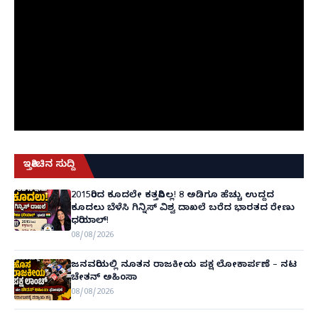
ಇತ್ತೀಚಿನ ಸುದ್ದಿ
2015ರಿಂದ ಕೂದಲೇ ಕತ್ತರಿಸಿಲ್ಲ! 8 ಅಡಿಗೂ ಹೆಚ್ಚು ಉದ್ದದ
ಕೂದಲು ಬೆಳೆಸಿ ಗಿನ್ನಿಸ್ ವಿಶ್ವ ದಾಖಲೆ ಬರೆದ ಭಾರತದ ರೇಣು
ಧರಿಯಾಲ್!
08/08/2026
ಜನವರಿಯಲ್ಲಿ ನೂತನ ರಾಜಕೀಯ ಪಕ್ಷ ಲೋಕಾರ್ಪಣೆ – ನಟ
ಚೇತನ್ ಅಹಿಂಸಾ
08/08/2026