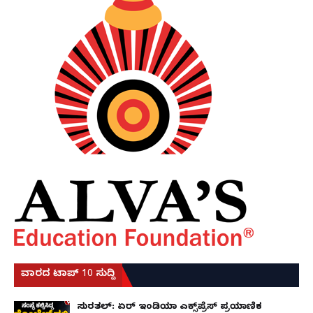
ವಾರದ ಟಾಪ್ 10 ಸುದ್ದಿ
ಸುರತ್ಕಲ್: ಏರ್ ಇಂಡಿಯಾ ಎಕ್ಸ್‌ಪ್ರೆಸ್ ಪ್ರಯಾಣಿಕ