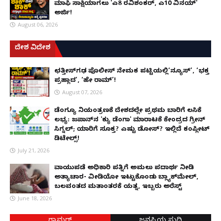
ಮಾಫಿ ಸಾಕ್ಷಿಯಾಗಲು 'ಎ8 ರವಿಶಂಕರ್, ಎ10 ವಿನಯ್'
ಅರ್ಜಿ!
August 06, 2026
ದೇಶ ವಿದೇಶ
ಛತ್ತೀಸ್‌ಗಢ ಪೊಲೀಸ್ ನೇಮಕ ಪಟ್ಟಿಯಲ್ಲಿ‘ನ್ಯೂಸ್’, ‘ಭಕ್ತ
ಪ್ರಹ್ಲಾದ’, ‘ಹೇ ರಾಮ್’!
August 07, 2026
ಡೆಂಗ್ಯೂ ನಿಯಂತ್ರಣಕ್ಕೆ ದೇಶದಲ್ಲೇ ಪ್ರಥಮ ಬಾರಿಗೆ ಲಸಿಕೆ
ಲಭ್ಯ: ಜಪಾನ್‌ನ 'ಕ್ಯು ಡೆಂಗಾ' ಮಾರಾಟಕ್ಕೆ ಕೇಂದ್ರದ ಗ್ರೀನ್
ಸಿಗ್ನಲ್; ಯಾರಿಗೆ ಸೂಕ್ತ? ಎಷ್ಟು ಡೋಸ್? ಇಲ್ಲಿದೆ ಕಂಪ್ಲೀಟ್
ಡಿಟೇಲ್ಸ್!
July 21, 2026
ವಾಯುಪಡೆ ಅಧಿಕಾರಿ ಪತ್ನಿಗೆ ಅಮಲು ಪದಾರ್ಥ ನೀಡಿ
ಅತ್ಯಾಚಾರ- ವೀಡಿಯೋ ಇಟ್ಟುಕೊಂಡು ಬ್ಲ್ಯಾಕ್‌ಮೇಲ್,
ಬಲವಂತದ ಮತಾಂತರಕ್ಕೆ ಯತ್ನ, ಇಬ್ಬರು ಅರೆಸ್ಟ್
June 18, 2026