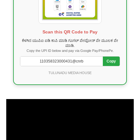
Scan this QR Code to Pay
ಕೆಳಗಿನ ಯುಪಿಐ ಐಡಿ ಕಾಪಿ ಮಾಡಿ ಗೂಗಲ್ ಪೇ/ಫೋನ್ ಪೇ ಮೂಲಕ ಪೇ
ಮಾಡಿ.
Copy the UPI ID below and pay via Google Pay/PhonePe.
Copy
TULUNADU MEDIA HOUSE