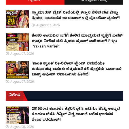
ಗ್ಲಾಮರ್
ಜನಪ್ರಿಯ ಸುದ್ದಿ
ಗ್ಲ್ಯಾಮಾರಸ್ ವೈಟ್‌ ಸೀರೆಯಲ್ಲಿ ಕಣ್ಮನ ಸೆಳೆದ ನಟಿ ವಿಷ್ಣು
ಪ್ರಿಯಾ; ಸಾಮಾಜಿಕ ಜಾಲತಾಣಗಳಲ್ಲಿ ಫೋಟೋ ವೈರಲ್!
August 07, 2026
ಕೇಸರಿ ಉಡುಪಿನ ಬಗೆಗೆ ಕೇಳಿದ ಮಾಧ್ಯಮದ ಪ್ರಶ್ನೆಗೆ ಖಡಕ್
ಉತ್ತರ ನೀಡಿದ ನಟಿ ಪ್ರಿಯಾ ಪ್ರಕಾಶ್ ವಾರಿಯರ್! Priya
Prakash Varrier
August 07, 2026
'ಶಾಂತಿ ಕ್ರಾಂತಿ' ರೀ-ರಿಲೀಸ್ ಟ್ರೆಂಡ್ ನಡುವೆಯೇ
ಶುರುವಾಯ್ತು ಆತಂಕ: ಚಿತ್ರಮಂದಿರಕ್ಕೆ ಪ್ರೇಕ್ಷಕರು ಬರ್ತಾರಾ?
ಬಾಕ್ಸ್ ಆಫೀಸ್ ಸವಾಲುಗಳು ಹೀಗಿವೆ!
August 07, 2026
ವಿಶೇಷ
2015ರಿಂದ ಕೂದಲೇ ಕತ್ತರಿಸಿಲ್ಲ! 8 ಅಡಿಗೂ ಹೆಚ್ಚು ಉದ್ದದ
ಕೂದಲು ಬೆಳೆಸಿ ಗಿನ್ನಿಸ್ ವಿಶ್ವ ದಾಖಲೆ ಬರೆದ ಭಾರತದ
ರೇಣು ಧರಿಯಾಲ್!
August 08, 2026