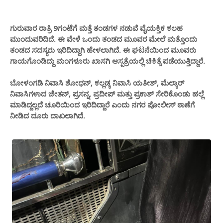
ಗುರುವಾರ ರಾತ್ರಿ 9ಗಂಟೆಗೆ ಮತ್ತೆ ತಂಡಗಳ ನಡುವೆ ವೈಯಕ್ತಿಕ ಕಲಹ
ಮುಂದುವರಿದಿದೆ‌. ಈ ವೇಳೆ ಒಂದು ತಂಡದ ಮೂವರ ಮೇಲೆ ಮತ್ತೊಂದು
ತಂಡದ ಸದಸ್ಯರು ಇರಿದಿದ್ದಾಗಿ ಹೇಳಲಾಗಿದೆ. ಈ ಘಟನೆಯಿಂದ ಮೂವರು
ಗಾಯಗೊಂಡಿದ್ದು ಮಂಗಳೂರು ಖಾಸಗಿ ಆಸ್ಪತ್ರೆಯಲ್ಲಿ ಚಿಕಿತ್ಸೆ ಪಡೆಯುತ್ತಿದ್ದಾರೆ.
ಬೋಳಂಗಡಿ ನಿವಾಸಿ ಶೋಧನ್, ಕಲ್ಲಡ್ಕ ನಿವಾಸಿ ಯತೀಶ್, ಮೆಲ್ಕಾರ್
ನಿವಾಸಿಗಳಾದ ಚೇತನ್, ಪ್ರಸನ್ನ, ಪ್ರದೀಪ್ ಮತ್ತು ಪ್ರಕಾಶ್ ಸೇರಿಕೊಂಡು ಹಲ್ಲೆ
ಮಾಡಿದ್ದಲ್ಲದೆ ಚೂರಿಯಿಂದ ಇರಿದಿದ್ದಾರೆ ಎಂದು ನಗರ ಪೋಲೀಸ್ ಠಾಣೆಗೆ
ನೀಡಿದ ದೂರು ದಾಖಲಾಗಿದೆ.