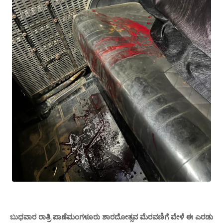
ಬುಧವಾರ ರಾತ್ರಿ ಪಾಣೆಮಂಗಳೂರು ಶಾರದೋತ್ಸವ ಮೆರವಣಿಗೆ ವೇಳೆ ಈ ಎರಡು