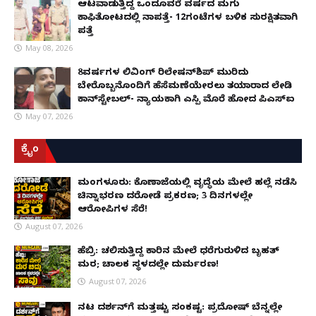
ಆಟವಾಡುತ್ತಿದ್ದ ಒಂದೂವರೆ ವರ್ಷದ ಮಗು
ಕಾಫಿತೋಟದಲ್ಲಿ ನಾಪತ್ತೆ- 12ಗಂಟೆಗಳ ಬಳಿಕ ಸುರಕ್ಷಿತವಾಗಿ
ಪತ್ತೆ
May 08, 2026
8ವರ್ಷಗಳ ಲಿವಿಂಗ್‌ ರಿಲೇಷನ್‌ಶಿಪ್ ಮುರಿದು
ಬೇರೊಬ್ಬನೊಂದಿಗೆ ಹೆಸೆಮಣೆಯೇರಲು ತಯಾರಾದ ಲೇಡಿ
ಕಾನ್‌ಸ್ಟೇಬಲ್- ನ್ಯಾಯಕ್ಕಾಗಿ ಎಸ್ಪಿ ಮೊರೆ ಹೋದ ಪಿಎಸ್ಐ
May 07, 2026
ಕ್ರೈಂ
ಮಂಗಳೂರು: ಕೊಣಾಜೆಯಲ್ಲಿ ವೃದ್ಧೆಯ ಮೇಲೆ ಹಲ್ಲೆ ನಡೆಸಿ
ಚಿನ್ನಾಭರಣ ದರೋಡೆ ಪ್ರಕರಣ; 3 ದಿನಗಳಲ್ಲೇ
ಆರೋಪಿಗಳ ಸೆರೆ!
August 07, 2026
ಹೆಬ್ರಿ: ಚಲಿಸುತ್ತಿದ್ದ ಕಾರಿನ ಮೇಲೆ ಧರೆಗುರುಳಿದ ಬೃಹತ್
ಮರ; ಚಾಲಕ ಸ್ಥಳದಲ್ಲೇ ದುರ್ಮರಣ!
August 07, 2026
ನಟ ದರ್ಶನ್‌ಗೆ ಮತ್ತಷ್ಟು ಸಂಕಷ್ಟ: ಪ್ರದೋಷ್ ಬೆನ್ನಲ್ಲೇ