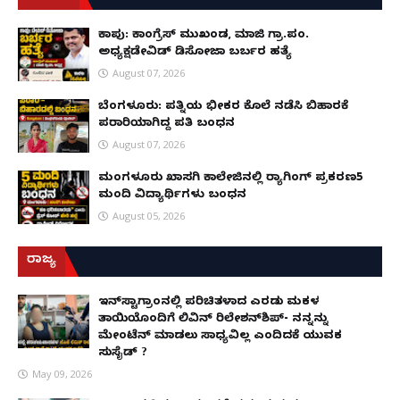
ಕಾಪು: ಕಾಂಗ್ರೆಸ್ ಮುಖಂಡ, ಮಾಜಿ ಗ್ರಾ.ಪಂ.
ಅಧ್ಯಕ್ಷಡೇವಿಡ್ ಡಿಸೋಜಾ ಬರ್ಬರ ಹತ್ಯೆ
August 07, 2026
ಬೆಂಗಳೂರು: ಪತ್ನಿಯ ಭೀಕರ ಕೊಲೆ ನಡೆಸಿ ಬಿಹಾರಕ್ಕೆ
ಪರಾರಿಯಾಗಿದ್ದ ಪತಿ ಬಂಧನ
August 07, 2026
ಮಂಗಳೂರು ಖಾಸಗಿ ಕಾಲೇಜಿನಲ್ಲಿ ರ‌್ಯಾಗಿಂಗ್ ಪ್ರಕರಣ5
ಮಂದಿ ವಿದ್ಯಾರ್ಥಿಗಳು ಬಂಧನ
August 05, 2026
ರಾಜ್ಯ
ಇನ್​ಸ್ಟಾಗ್ರಾಂನಲ್ಲಿ ಪರಿಚಿತಳಾದ ಎರಡು ಮಕ್ಕಳ
ತಾಯಿಯೊಂದಿಗೆ ಲಿವಿನ್ ರಿಲೇಶನ್​ಶಿಪ್- ನನ್ನನ್ನು
ಮೇಂಟೆನ್ ಮಾಡಲು ಸಾಧ್ಯವಿಲ್ಲ ಎಂದಿದಕ್ಕೆ ಯುವಕ
ಸುಸೈಡ್ ?
May 09, 2026