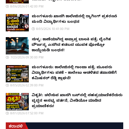
8/06/2026 01:42:00 PM
ಮಂಗಳೂರು ಖಾಸಗಿ ಕಾಲೇಜಿನಲ್ಲಿ ರ‌್ಯಾಗಿಂಗ್ ಪ್ರಕರಣ5
ಮಂದಿ ವಿದ್ಯಾರ್ಥಿಗಳು ಬಂಧನ
8/05/2026 10:41:00 PM
ಸುಳ್ಯ: ಕಾಣೆಯಾಗಿದ್ದ ಅಪ್ರಾಪ್ತ ಬಾಲಕಿ ಪತ್ತೆ; ಲೈಂಗಿಕ
ದೌರ್ಜನ್ಯ ಎಸಗಿದ ಕಡಬದ ಯುವಕ ಪೋಕ್ಸೋ
ಕಾಯ್ದೆಯಡಿ ಬಂಧನ!
7/23/2026 09:30:00 PM
ಮಂಗಳೂರು: ಕಾಲೇಜಿನಲ್ಲಿ ಗಾಂಜಾ ಪತ್ತೆ; ಮೂವರು
ವಿದ್ಯಾರ್ಥಿಗಳು ವಶಕ್ಕೆ – ಕಾಲೇಜು ಆಡಳಿತದ ತಪಾಸಣೆಗೆ
ಕಮಿಷನರ್ ರೆಡ್ಡಿ ಶ್ಲಾಘನೆ!
8/05/2026 02:39:00 PM
ವಿಕೃತಿ!: ಚಲಿಸುವ ಖಾಸಗಿ ಬಸ್‌ನಲ್ಲಿ ಸಹಪ್ರಯಾಣಿಕರೆದುರು
ವೃದ್ಧನ ಅಸಭ್ಯ ವರ್ತನೆ, ವೀಡಿಯೋ ಮಾಡಿದ
ಪ್ರಯಾಣಿಕರು!
8/01/2026 07:52:00 PM
ಕರಾವಳಿ