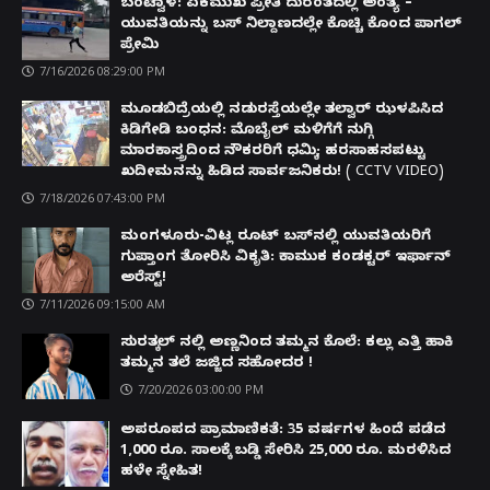
ಬಂಟ್ವಾಳ: ಏಕಮುಖ ಪ್ರೀತಿ ದುರಂತದಲ್ಲಿ ಅಂತ್ಯ –
ಯುವತಿಯನ್ನು ಬಸ್ ನಿಲ್ದಾಣದಲ್ಲೇ ಕೊಚ್ಚಿ ಕೊಂದ ಪಾಗಲ್
ಪ್ರೇಮಿ
7/16/2026 08:29:00 PM
ಮೂಡಬಿದ್ರೆಯಲ್ಲಿ ನಡುರಸ್ತೆಯಲ್ಲೇ ತಲ್ವಾರ್ ಝಳಪಿಸಿದ
ಕಿಡಿಗೇಡಿ ಬಂಧನ: ಮೊಬೈಲ್ ಮಳಿಗೆಗೆ ನುಗ್ಗಿ
ಮಾರಕಾಸ್ತ್ರದಿಂದ ನೌಕರರಿಗೆ ಧಮ್ಕಿ; ಹರಸಾಹಸಪಟ್ಟು
ಖದೀಮನನ್ನು ಹಿಡಿದ ಸಾರ್ವಜನಿಕರು! ( CCTV VIDEO)
7/18/2026 07:43:00 PM
ಮಂಗಳೂರು-ವಿಟ್ಲ ರೂಟ್ ಬಸ್‌ನಲ್ಲಿ ಯುವತಿಯರಿಗೆ
ಗುಪ್ತಾಂಗ ತೋರಿಸಿ ವಿಕೃತಿ: ಕಾಮುಕ ಕಂಡಕ್ಟರ್ ಇರ್ಫಾನ್
ಅರೆಸ್ಟ್!
7/11/2026 09:15:00 AM
ಸುರತ್ಕಲ್ ನಲ್ಲಿ ಅಣ್ಣನಿಂದ ತಮ್ಮನ ಕೊಲೆ: ಕಲ್ಲು ಎತ್ತಿ ಹಾಕಿ
ತಮ್ಮನ ತಲೆ ಜಜ್ಜಿದ ಸಹೋದರ !
7/20/2026 03:00:00 PM
ಅಪರೂಪದ ಪ್ರಾಮಾಣಿಕತೆ: 35 ವರ್ಷಗಳ ಹಿಂದೆ ಪಡೆದ
1,000 ರೂ. ಸಾಲಕ್ಕೆ ಬಡ್ಡಿ ಸೇರಿಸಿ 25,000 ರೂ. ಮರಳಿಸಿದ
ಹಳೇ ಸ್ನೇಹಿತ!