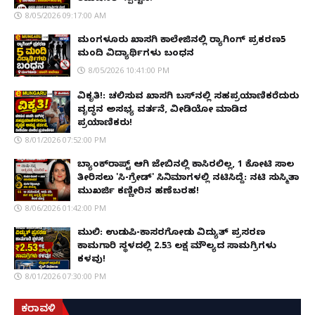
8/05/2026 09:17:00 AM
ಮಂಗಳೂರು ಖಾಸಗಿ ಕಾಲೇಜಿನಲ್ಲಿ ರ‌್ಯಾಗಿಂಗ್ ಪ್ರಕರಣ5
ಮಂದಿ ವಿದ್ಯಾರ್ಥಿಗಳು ಬಂಧನ
8/05/2026 10:41:00 PM
ವಿಕೃತಿ!: ಚಲಿಸುವ ಖಾಸಗಿ ಬಸ್‌ನಲ್ಲಿ ಸಹಪ್ರಯಾಣಿಕರೆದುರು
ವೃದ್ಧನ ಅಸಭ್ಯ ವರ್ತನೆ, ವೀಡಿಯೋ ಮಾಡಿದ
ಪ್ರಯಾಣಿಕರು!
8/01/2026 07:52:00 PM
ಬ್ಯಾಂಕ್‌ರಾಪ್ಟ್‌ ಆಗಿ ಜೇಬಿನಲ್ಲಿ ಕಾಸಿರಲಿಲ್ಲ, ₹1 ಕೋಟಿ ಸಾಲ
ತೀರಿಸಲು 'ಸಿ-ಗ್ರೇಡ್' ಸಿನಿಮಾಗಳಲ್ಲಿ ನಟಿಸಿದ್ದೆ: ನಟಿ ಸುಸ್ಮಿತಾ
ಮುಖರ್ಜಿ ಕಣ್ಣೀರಿನ ಹಣೆಬರಹ!
8/06/2026 01:42:00 PM
ಮುಲ್ಕಿ: ಉಡುಪಿ-ಕಾಸರಗೋಡು ವಿದ್ಯುತ್ ಪ್ರಸರಣ
ಕಾಮಗಾರಿ ಸ್ಥಳದಲ್ಲಿ ₹2.53 ಲಕ್ಷ ಮೌಲ್ಯದ ಸಾಮಗ್ರಿಗಳು
ಕಳವು!
8/01/2026 07:30:00 PM
ಕರಾವಳಿ