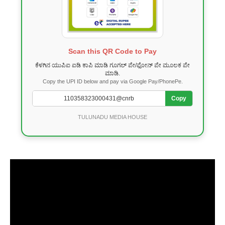
Scan this QR Code to Pay
ಕೆಳಗಿನ ಯುಪಿಐ ಐಡಿ ಕಾಪಿ ಮಾಡಿ ಗೂಗಲ್ ಪೇ/ಫೋನ್ ಪೇ ಮೂಲಕ ಪೇ
ಮಾಡಿ.
Copy the UPI ID below and pay via Google Pay/PhonePe.
Copy
TULUNADU MEDIA HOUSE