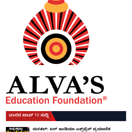
ವಾರದ ಟಾಪ್ 10 ಸುದ್ದಿ
ಸುರತ್ಕಲ್: ಏರ್ ಇಂಡಿಯಾ ಎಕ್ಸ್‌ಪ್ರೆಸ್ ಪ್ರಯಾಣಿಕ