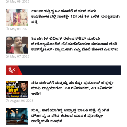
May 09, 2026
ಆಟವಾಡುತ್ತಿದ್ದ ಒಂದೂವರೆ ವರ್ಷದ ಮಗು
ಕಾಫಿತೋಟದಲ್ಲಿ ನಾಪತ್ತೆ- 12ಗಂಟೆಗಳ ಬಳಿಕ ಸುರಕ್ಷಿತವಾಗಿ
ಪತ್ತೆ
May 08, 2026
8ವರ್ಷಗಳ ಲಿವಿಂಗ್‌ ರಿಲೇಷನ್‌ಶಿಪ್ ಮುರಿದು
ಬೇರೊಬ್ಬನೊಂದಿಗೆ ಹೆಸೆಮಣೆಯೇರಲು ತಯಾರಾದ ಲೇಡಿ
ಕಾನ್‌ಸ್ಟೇಬಲ್- ನ್ಯಾಯಕ್ಕಾಗಿ ಎಸ್ಪಿ ಮೊರೆ ಹೋದ ಪಿಎಸ್ಐ
May 07, 2026
ಕ್ರೈಂ
ನಟ ದರ್ಶನ್‌ಗೆ ಮತ್ತಷ್ಟು ಸಂಕಷ್ಟ: ಪ್ರದೋಷ್ ಬೆನ್ನಲ್ಲೇ
ಮಾಫಿ ಸಾಕ್ಷಿಯಾಗಲು 'ಎ8 ರವಿಶಂಕರ್, ಎ10 ವಿನಯ್'
ಅರ್ಜಿ!
August 06, 2026
ಸುಳ್ಯ: ಕಾಣೆಯಾಗಿದ್ದ ಅಪ್ರಾಪ್ತ ಬಾಲಕಿ ಪತ್ತೆ; ಲೈಂಗಿಕ
ದೌರ್ಜನ್ಯ ಎಸಗಿದ ಕಡಬದ ಯುವಕ ಪೋಕ್ಸೋ
ಕಾಯ್ದೆಯಡಿ ಬಂಧನ!