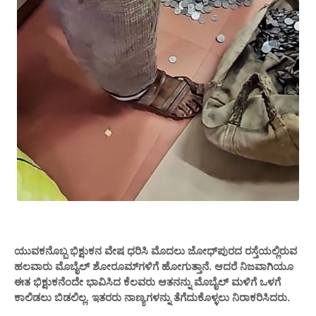
ಯುವಕನೊಬ್ಬ ಭಿಕ್ಷುಕನ ವೇಷ ಧರಿಸಿ ಮೊದಲು ಜೋಧ್‌ಪುರದ ರಸ್ತೆಯಲ್ಲಿರುವ
ಹಲವಾರು ಮೊಬೈಲ್ ಶೋರೂಮ್‌ಗಳಿಗೆ ಹೋಗುತ್ತಾನೆ. ಆದರೆ ನಿಜವಾಗಿಯೂ
ಈತ ಭಿಕ್ಷುಕನೆಂದೇ ಭಾವಿಸಿದ ಕೆಲವರು ಆತನನ್ನು ಮೊಬೈಲ್ ಮಳಿಗೆ ಒಳಗೆ
ಕಾಲಿಡಲು ಬಿಡಲಿಲ್ಲ. ಇತರರು ನಾಣ್ಯಗಳನ್ನು ತೆಗೆದುಕೊಳ್ಳಲು ನಿರಾಕರಿಸಿದರು.