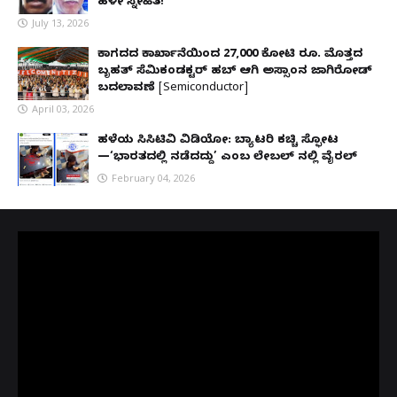
ಹಳೇ ಸ್ನೇಹಿತ!
July 13, 2026
ಕಾಗದದ ಕಾರ್ಖಾನೆಯಿಂದ 27,000 ಕೋಟಿ ರೂ. ಮೊತ್ತದ
ಬೃಹತ್ ಸೆಮಿಕಂಡಕ್ಟರ್ ಹಬ್ ಆಗಿ ಅಸ್ಸಾಂನ ಜಾಗಿರೋಡ್
ಬದಲಾವಣೆ [Semiconductor]
April 03, 2026
ಹಳೆಯ ಸಿಸಿಟಿವಿ ವಿಡಿಯೋ: ಬ್ಯಾಟರಿ ಕಚ್ಚಿ ಸ್ಫೋಟ
—‘ಭಾರತದಲ್ಲಿ ನಡೆದದ್ದು’ ಎಂಬ ಲೇಬಲ್ ನಲ್ಲಿ ವೈರಲ್
February 04, 2026