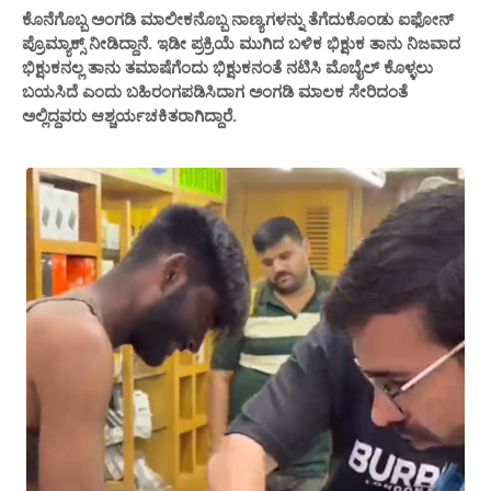
ಕೊನೆಗೊಬ್ಬ ಅಂಗಡಿ ಮಾಲೀಕನೊಬ್ಬ ನಾಣ್ಯಗಳನ್ನು ತೆಗೆದುಕೊಂಡು ಐಫೋನ್
ಪ್ರೊಮ್ಯಾಕ್ಸ್ ನೀಡಿದ್ದಾನೆ. ಇಡೀ ಪ್ರಕ್ರಿಯೆ ಮುಗಿದ ಬಳಿಕ ಭಿಕ್ಷುಕ ತಾನು ನಿಜವಾದ
ಭಿಕ್ಷುಕನಲ್ಲ ತಾನು ತಮಾಷೆಗೆಂದು ಭಿಕ್ಷುಕನಂತೆ ನಟಿಸಿ ಮೊಬೈಲ್ ಕೊಳ್ಳಲು
ಬಯಸಿದೆ ಎಂದು ಬಹಿರಂಗಪಡಿಸಿದಾಗ ಅಂಗಡಿ ಮಾಲಕ ಸೇರಿದಂತೆ
ಅಲ್ಲಿದ್ದವರು ಆಶ್ಚರ್ಯಚಕಿತರಾಗಿದ್ದಾರೆ.