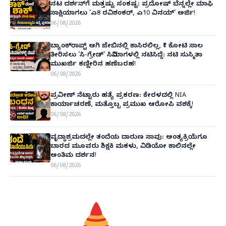
ನಟ ದರ್ಶನ್‌ಗೆ ಮತ್ತಷ್ಟು ಸಂಕಷ್ಟ: ಪ್ರದೋಷ್ ಬೆನ್ನಲ್ಲೇ ಮಾಫಿ
ಸಾಕ್ಷಿಯಾಗಲು 'ಎ8 ರವಿಶಂಕರ್, ಎ10 ವಿನಯ್' ಅರ್ಜಿ!
06/08/2026
ಬ್ಯಾಂಕ್‌ರಾಪ್ಟ್‌ ಆಗಿ ಜೇಬಿನಲ್ಲಿ ಕಾಸಿರಲಿಲ್ಲ, ₹1 ಕೋಟಿ ಸಾಲ
ತೀರಿಸಲು 'ಸಿ-ಗ್ರೇಡ್' ಸಿನಿಮಾಗಳಲ್ಲಿ ನಟಿಸಿದ್ದೆ: ನಟಿ ಸುಸ್ಮಿತಾ
ಮುಖರ್ಜಿ ಕಣ್ಣೀರಿನ ಹಣೆಬರಹ!
06/08/2026
ಪ್ರವೀಣ್ ನೆಟ್ಟಾರು ಹತ್ಯೆ ಪ್ರಕರಣ: ಕೇರಳದಲ್ಲಿ NIA
ಕಾರ್ಯಾಚರಣೆ, ಮತ್ತೊಬ್ಬ ಪ್ರಮುಖ ಆರೋಪಿ ವಶಕ್ಕೆ!
06/08/2026
ವೃದ್ಧಾಶ್ರಮದಲ್ಲೇ ತಂದೆಯ ದಾರುಣ ಸಾವು: ಅಂತ್ಯಕ್ರಿಯೆಗೂ
ಬಾರದ ಮೂವರು ಶಿಕ್ಷಕಿ ಮಕಳು, ವಿಡಿಯೋ ಕಾಲಿನಲ್ಲೇ
ಅಂತಿಮ ದರ್ಶನ!
06/08/2026