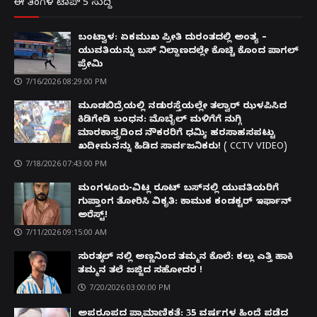
ಈ ತಿಂಗಳ ಟಾಪ್ 5 ಸುದ್ದಿ
ಬಂಟ್ವಾಳ: ಏಕಮುಖ ಪ್ರೀತಿ ದುರಂತದಲ್ಲಿ ಅಂತ್ಯ –
ಯುವತಿಯನ್ನು ಬಸ್ ನಿಲ್ದಾಣದಲ್ಲೇ ಕೊಚ್ಚಿ ಕೊಂದ ಪಾಗಲ್
ಪ್ರೇಮಿ
7/16/2026 08:29:00 PM
ಮೂಡಬಿದ್ರೆಯಲ್ಲಿ ನಡುರಸ್ತೆಯಲ್ಲೇ ತಲ್ವಾರ್ ಝಳಪಿಸಿದ
ಕಿಡಿಗೇಡಿ ಬಂಧನ: ಮೊಬೈಲ್ ಮಳಿಗೆಗೆ ನುಗ್ಗಿ
ಮಾರಕಾಸ್ತ್ರದಿಂದ ನೌಕರರಿಗೆ ಧಮ್ಕಿ; ಹರಸಾಹಸಪಟ್ಟು
ಖದೀಮನನ್ನು ಹಿಡಿದ ಸಾರ್ವಜನಿಕರು! ( CCTV VIDEO)
7/18/2026 07:43:00 PM
ಮಂಗಳೂರು-ವಿಟ್ಲ ರೂಟ್ ಬಸ್‌ನಲ್ಲಿ ಯುವತಿಯರಿಗೆ
ಗುಪ್ತಾಂಗ ತೋರಿಸಿ ವಿಕೃತಿ: ಕಾಮುಕ ಕಂಡಕ್ಟರ್ ಇರ್ಫಾನ್
ಅರೆಸ್ಟ್!
7/11/2026 09:15:00 AM
ಸುರತ್ಕಲ್ ನಲ್ಲಿ ಅಣ್ಣನಿಂದ ತಮ್ಮನ ಕೊಲೆ: ಕಲ್ಲು ಎತ್ತಿ ಹಾಕಿ
ತಮ್ಮನ ತಲೆ ಜಜ್ಜಿದ ಸಹೋದರ !
7/20/2026 03:00:00 PM
ಅಪರೂಪದ ಪ್ರಾಮಾಣಿಕತೆ: 35 ವರ್ಷಗಳ ಹಿಂದೆ ಪಡೆದ