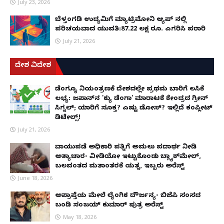
July 23, 2026
ಬೆಳ್ತಂಗಡಿ ಉದ್ಯಮಿಗೆ ಮ್ಯಾಟ್ರಿಮೋನಿ ಆ್ಯಪ್ ನಲ್ಲಿ
ಪರಿಚಯವಾದ ಯುವತಿ:87.22 ಲಕ್ಷ ರೂ. ಎಗರಿಸಿ ಪರಾರಿ
July 21, 2026
ದೇಶ ವಿದೇಶ
ಡೆಂಗ್ಯೂ ನಿಯಂತ್ರಣಕ್ಕೆ ದೇಶದಲ್ಲೇ ಪ್ರಥಮ ಬಾರಿಗೆ ಲಸಿಕೆ
ಲಭ್ಯ: ಜಪಾನ್‌ನ 'ಕ್ಯು ಡೆಂಗಾ' ಮಾರಾಟಕ್ಕೆ ಕೇಂದ್ರದ ಗ್ರೀನ್
ಸಿಗ್ನಲ್; ಯಾರಿಗೆ ಸೂಕ್ತ? ಎಷ್ಟು ಡೋಸ್? ಇಲ್ಲಿದೆ ಕಂಪ್ಲೀಟ್
ಡಿಟೇಲ್ಸ್!
July 21, 2026
ವಾಯುಪಡೆ ಅಧಿಕಾರಿ ಪತ್ನಿಗೆ ಅಮಲು ಪದಾರ್ಥ ನೀಡಿ
ಅತ್ಯಾಚಾರ- ವೀಡಿಯೋ ಇಟ್ಟುಕೊಂಡು ಬ್ಲ್ಯಾಕ್‌ಮೇಲ್,
ಬಲವಂತದ ಮತಾಂತರಕ್ಕೆ ಯತ್ನ, ಇಬ್ಬರು ಅರೆಸ್ಟ್
June 18, 2026
ಅಪ್ರಾಪ್ತೆಯ ಮೇಲೆ ಲೈಂಗಿಕ ದೌರ್ಜನ್ಯ- ಬಿಜೆಪಿ ಸಂಸದ
ಬಂಡಿ ಸಂಜಯ್ ಕುಮಾರ್ ಪುತ್ರ ಅರೆಸ್ಟ್
May 18, 2026