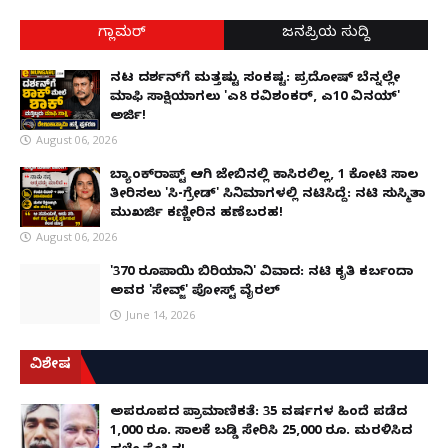
ಗ್ಲಾಮರ್
ಜನಪ್ರಿಯ ಸುದ್ದಿ
ನಟ ದರ್ಶನ್‌ಗೆ ಮತ್ತಷ್ಟು ಸಂಕಷ್ಟ: ಪ್ರದೋಷ್ ಬೆನ್ನಲ್ಲೇ
ಮಾಫಿ ಸಾಕ್ಷಿಯಾಗಲು 'ಎ8 ರವಿಶಂಕರ್, ಎ10 ವಿನಯ್'
ಅರ್ಜಿ!
August 06, 2026
ಬ್ಯಾಂಕ್‌ರಾಪ್ಟ್‌ ಆಗಿ ಜೇಬಿನಲ್ಲಿ ಕಾಸಿರಲಿಲ್ಲ, ₹1 ಕೋಟಿ ಸಾಲ
ತೀರಿಸಲು 'ಸಿ-ಗ್ರೇಡ್' ಸಿನಿಮಾಗಳಲ್ಲಿ ನಟಿಸಿದ್ದೆ: ನಟಿ ಸುಸ್ಮಿತಾ
ಮುಖರ್ಜಿ ಕಣ್ಣೀರಿನ ಹಣೆಬರಹ!
August 06, 2026
'370 ರೂಪಾಯಿ ಬಿರಿಯಾನಿ' ವಿವಾದ: ನಟಿ ಕೃತಿ ಕರ್ಬಂದಾ
ಅವರ 'ಸೇವ್ಜ್' ಪೋಸ್ಟ್ ವೈರಲ್
June 14, 2026
ವಿಶೇಷ
ಅಪರೂಪದ ಪ್ರಾಮಾಣಿಕತೆ: 35 ವರ್ಷಗಳ ಹಿಂದೆ ಪಡೆದ
1,000 ರೂ. ಸಾಲಕ್ಕೆ ಬಡ್ಡಿ ಸೇರಿಸಿ 25,000 ರೂ. ಮರಳಿಸಿದ