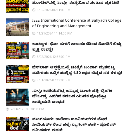
ಹೋಟೆಲ್‌ನಲ್ಲಿ ಸಾವು; ಸಂಸ್ಥೆಯಿಂದ ಸಂತಾಪ ಪ್ರಕಟಣೆ
8/02/2026 06:11:00 PM
IEEE International Conference at Sahyadri College
of Engineering and Management
11/21/2024 11:14:00 PM
ಬಂಟ್ವಾಳ: ಧೋ ಮಳೆಗೆ ಕಾಲುಸಂಕದಿಂದ ತೋಡಿಗೆ ಬಿದ್ದು
ವ್ಯಕ್ತಿ ನಾಪತ್ತೆ!
8/02/2026 12:36:00 PM
ವೆನ್‌ಲಾಕ್ ಆಸ್ಪತ್ರೆಯಲ್ಲಿ ಚಿಕಿತ್ಸೆಗೆ ಬಂದಾಗ ಮೃತಪಟ್ಟ
ಮಹಿಳೆಯ ಕುತ್ತಿಗೆಯಲ್ಲಿದ್ದ ₹1.50 ಲಕ್ಷದ ಚಿನ್ನದ ಸರ ಕಳವು!
8/01/2026 07:12:00 PM
ಸುಳ್ಯ: ಕಾಣೆಯಾಗಿದ್ದ ಅಪ್ರಾಪ್ತ ಬಾಲಕಿ ಪತ್ತೆ; ಲೈಂಗಿಕ
ದೌರ್ಜನ್ಯ ಎಸಗಿದ ಕಡಬದ ಯುವಕ ಪೋಕ್ಸೋ
ಕಾಯ್ದೆಯಡಿ ಬಂಧನ!
7/23/2026 09:30:00 PM
ಮಂಗಳೂರು: ಕಾಲೇಜು ಜೂನಿಯರ್‌ಗಳ ಮೇಲೆ
ಸೀನಿಯರ್‌ಗಳಿಂದ ಹಲ್ಲೆ; ರ‌್ಯಾಗಿಂಗ್ ಶಂಕೆ – ಪೊಲೀಸ್
ಕಮಿಷನರ್ ಸ್ಪಷ್ಟನೆ!