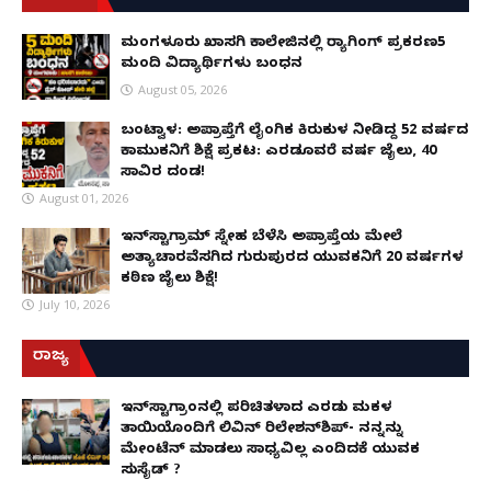
ಮಂಗಳೂರು ಖಾಸಗಿ ಕಾಲೇಜಿನಲ್ಲಿ ರ‌್ಯಾಗಿಂಗ್ ಪ್ರಕರಣ5
ಮಂದಿ ವಿದ್ಯಾರ್ಥಿಗಳು ಬಂಧನ
August 05, 2026
ಬಂಟ್ವಾಳ: ಅಪ್ರಾಪ್ತೆಗೆ ಲೈಂಗಿಕ ಕಿರುಕುಳ ನೀಡಿದ್ದ 52 ವರ್ಷದ
ಕಾಮುಕನಿಗೆ ಶಿಕ್ಷೆ ಪ್ರಕಟ: ಎರಡೂವರೆ ವರ್ಷ ಜೈಲು, ₹40
ಸಾವಿರ ದಂಡ!
August 01, 2026
ಇನ್‌ಸ್ಟಾಗ್ರಾಮ್ ಸ್ನೇಹ ಬೆಳೆಸಿ ಅಪ್ರಾಪ್ತೆಯ ಮೇಲೆ
ಅತ್ಯಾಚಾರವೆಸಗಿದ ಗುರುಪುರದ ಯುವಕನಿಗೆ 20 ವರ್ಷಗಳ
ಕಠಿಣ ಜೈಲು ಶಿಕ್ಷೆ!
July 10, 2026
ರಾಜ್ಯ
ಇನ್​ಸ್ಟಾಗ್ರಾಂನಲ್ಲಿ ಪರಿಚಿತಳಾದ ಎರಡು ಮಕ್ಕಳ
ತಾಯಿಯೊಂದಿಗೆ ಲಿವಿನ್ ರಿಲೇಶನ್​ಶಿಪ್- ನನ್ನನ್ನು
ಮೇಂಟೆನ್ ಮಾಡಲು ಸಾಧ್ಯವಿಲ್ಲ ಎಂದಿದಕ್ಕೆ ಯುವಕ
ಸುಸೈಡ್ ?