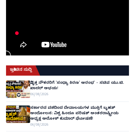
ಇತ್ತೀಚಿನ ಸುದ್ದಿ
ನಿವೃತ್ತ ನೌಕರರಿಗೆ 'ಸಂಧ್ಯಾ ಕಿರಣ' ಆರಂಭ' – ಸಚಿವ ಯು.ಟಿ.
ಖಾದರ್ ಅಭಯ!
06/08/2026
ಸರ್ಕಾರದ ವಶದಿಂದ ದೇವಾಲಯಗಳ ಮುಕ್ತಿಗೆ ಬೃಹತ್
ಆಂದೋಲನ: ವಿಶ್ವ ಹಿಂದೂ ಪರಿಷತ್ ಅಂತರರಾಷ್ಟ್ರೀಯ
ಅಧ್ಯಕ್ಷ ಅಲೋಕ್ ಕುಮಾರ್ ಘೋಷಣೆ!
06/08/2026