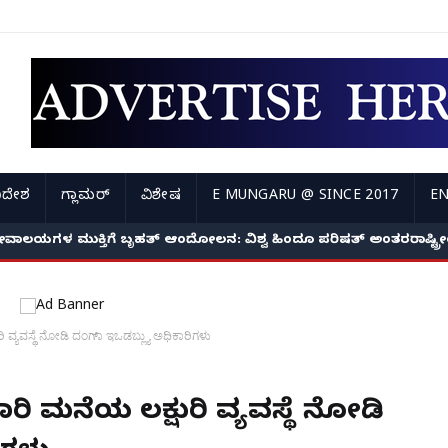
ಿದೇಶ
ಗ್ಲಾಮರ್
ವಿಶೇಷ
E MUNGARU @ SINCE 2017
EN
ೇವಾಲಯಗಳ ಮುಕ್ತಿಗೆ ಬೃಹತ್ ಆಂದೋಲನ: ವಿಶ್ವ ಹಿಂದೂ ಪರಿಷತ್ ಅಂತರರಾಷ್ಟ್
 ವ್ಯವಸ್ಥೆ ನೋಡಿ ದಂಗಾ್ ಇಒಡಬ್ಲ್ಯು ಅಧಿಕಾರಿಗಳು
ಾರಿ ಮನೆಯ ಲಕ್ಷುರಿ ವ್ಯವಸ್ಥೆ ನೋಡಿ