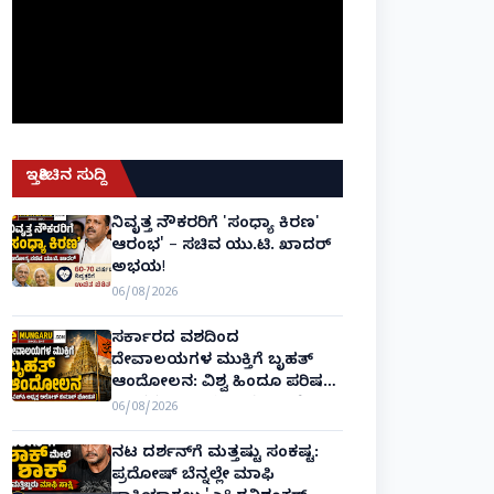
ಇತ್ತೀಚಿನ ಸುದ್ದಿ
ನಿವೃತ್ತ ನೌಕರರಿಗೆ 'ಸಂಧ್ಯಾ ಕಿರಣ'
ಆರಂಭ' – ಸಚಿವ ಯು.ಟಿ. ಖಾದರ್
ಅಭಯ!
06/08/2026
ಸರ್ಕಾರದ ವಶದಿಂದ
ದೇವಾಲಯಗಳ ಮುಕ್ತಿಗೆ ಬೃಹತ್
ಆಂದೋಲನ: ವಿಶ್ವ ಹಿಂದೂ ಪರಿಷತ್
ಅಂತರರಾಷ್ಟ್ರೀಯ ಅಧ್ಯಕ್ಷ ಅಲೋಕ್
06/08/2026
ಕುಮಾರ್ ಘೋಷಣೆ!
ನಟ ದರ್ಶನ್‌ಗೆ ಮತ್ತಷ್ಟು ಸಂಕಷ್ಟ:
ಪ್ರದೋಷ್ ಬೆನ್ನಲ್ಲೇ ಮಾಫಿ