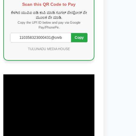
Scan this QR Code to Pay
ಕೆಳಗಿನ ಯುಪಿಐ ಐಡಿ ಕಾಪಿ ಮಾಡಿ ಗೂಗಲ್ ಪೇ/ಫೋನ್ ಪೇ
ಮೂಲಕ ಪೇ ಮಾಡಿ.
Copy the UPI ID below and pay via Google
Pay/PhonePe.
Copy
TULUNADU MEDIA HOUSE