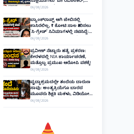
ಸಾಕ್ಷಿಯಾಗಲು 'ಎ8 ರವಿಶಂಕರ್,
ಎ10 ವಿನಯ್' ಅರ್ಜಿ!
06/08/2026
ಬ್ಯಾಂಕ್‌ರಾಪ್ಟ್‌ ಆಗಿ ಜೇಬಿನಲ್ಲಿ
ಕಾಸಿರಲಿಲ್ಲ, ₹1 ಕೋಟಿ ಸಾಲ ತೀರಿಸಲು
'ಸಿ-ಗ್ರೇಡ್' ಸಿನಿಮಾಗಳಲ್ಲಿ ನಟಿಸಿದ್ದೆ:
ನಟಿ ಸುಸ್ಮಿತಾ ಮುಖರ್ಜಿ ಕಣ್ಣೀರಿನ
06/08/2026
ಹಣೆಬರಹ!
ಪ್ರವೀಣ್ ನೆಟ್ಟಾರು ಹತ್ಯೆ ಪ್ರಕರಣ:
ಕೇರಳದಲ್ಲಿ NIA ಕಾರ್ಯಾಚರಣೆ,
ಮತ್ತೊಬ್ಬ ಪ್ರಮುಖ ಆರೋಪಿ ವಶಕ್ಕೆ!
06/08/2026
ವೃದ್ಧಾಶ್ರಮದಲ್ಲೇ ತಂದೆಯ ದಾರುಣ
ಸಾವು: ಅಂತ್ಯಕ್ರಿಯೆಗೂ ಬಾರದ
ಮೂವರು ಶಿಕ್ಷಕಿ ಮಕಳು, ವಿಡಿಯೋ
ಕಾಲಿನಲ್ಲೇ ಅಂತಿಮ ದರ್ಶನ!
06/08/2026