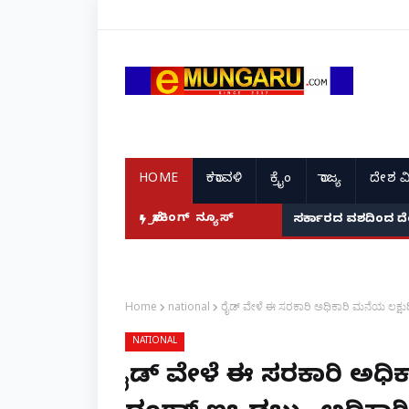
HOME
ಕರಾವಳಿ
ಕ್ರೈಂ
ರಾಜ್ಯ
ದೇಶ ವ
ಬ್ರೇಕಿಂಗ್ ನ್ಯೂಸ್
ಸರ್ಕಾರದ ವಶದಿಂದ ದ
Home
national
ರೈಡ್ ವೇಳೆ ಈ ಸರಕಾರಿ ಅಧಿಕಾರಿ ಮನೆಯ ಲಕ್ಷುರಿ
NATIONAL
ರೈಡ್ ವೇಳೆ ಈ ಸರಕಾರಿ ಅಧಿಕ