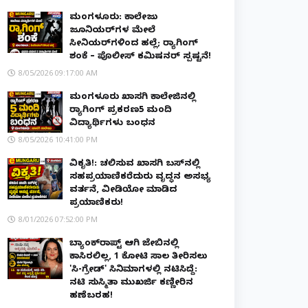
ಮಂಗಳೂರು: ಕಾಲೇಜು
ಜೂನಿಯರ್‌ಗಳ ಮೇಲೆ
ಸೀನಿಯರ್‌ಗಳಿಂದ ಹಲ್ಲೆ; ರ‌್ಯಾಗಿಂಗ್
ಶಂಕೆ – ಪೊಲೀಸ್ ಕಮಿಷನರ್ ಸ್ಪಷ್ಟನೆ!
8/05/2026 09:17:00 AM
ಮಂಗಳೂರು ಖಾಸಗಿ ಕಾಲೇಜಿನಲ್ಲಿ
ರ‌್ಯಾಗಿಂಗ್ ಪ್ರಕರಣ5 ಮಂದಿ
ವಿದ್ಯಾರ್ಥಿಗಳು ಬಂಧನ
8/05/2026 10:41:00 PM
ವಿಕೃತಿ!: ಚಲಿಸುವ ಖಾಸಗಿ ಬಸ್‌ನಲ್ಲಿ
ಸಹಪ್ರಯಾಣಿಕರೆದುರು ವೃದ್ಧನ ಅಸಭ್ಯ
ವರ್ತನೆ, ವೀಡಿಯೋ ಮಾಡಿದ
ಪ್ರಯಾಣಿಕರು!
8/01/2026 07:52:00 PM
ಬ್ಯಾಂಕ್‌ರಾಪ್ಟ್‌ ಆಗಿ ಜೇಬಿನಲ್ಲಿ
ಕಾಸಿರಲಿಲ್ಲ, ₹1 ಕೋಟಿ ಸಾಲ ತೀರಿಸಲು
'ಸಿ-ಗ್ರೇಡ್' ಸಿನಿಮಾಗಳಲ್ಲಿ ನಟಿಸಿದ್ದೆ:
ನಟಿ ಸುಸ್ಮಿತಾ ಮುಖರ್ಜಿ ಕಣ್ಣೀರಿನ
ಹಣೆಬರಹ!