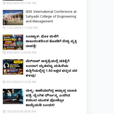
8/02/2026 06:11:00 PM
IEEE International Conference at
Sahyadri College of Engineering
and Management
11/21/2024 11:14:00 PM
ಬಂಟ್ವಾಳ: ಧೋ ಮಳೆಗೆ
ಕಾಲುಸಂಕದಿಂದ ತೋಡಿಗೆ ಬಿದ್ದು ವ್ಯಕ್ತಿ
ನಾಪತ್ತೆ!
8/02/2026 12:36:00 PM
ವೆನ್‌ಲಾಕ್ ಆಸ್ಪತ್ರೆಯಲ್ಲಿ ಚಿಕಿತ್ಸೆಗೆ
ಬಂದಾಗ ಮೃತಪಟ್ಟ ಮಹಿಳೆಯ
ಕುತ್ತಿಗೆಯಲ್ಲಿದ್ದ ₹1.50 ಲಕ್ಷದ ಚಿನ್ನದ ಸರ
ಕಳವು!
8/01/2026 07:12:00 PM
ಸುಳ್ಯ: ಕಾಣೆಯಾಗಿದ್ದ ಅಪ್ರಾಪ್ತ ಬಾಲಕಿ
ಪತ್ತೆ; ಲೈಂಗಿಕ ದೌರ್ಜನ್ಯ ಎಸಗಿದ
ಕಡಬದ ಯುವಕ ಪೋಕ್ಸೋ
ಕಾಯ್ದೆಯಡಿ ಬಂಧನ!
7/23/2026 09:30:00 PM