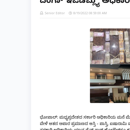
ದಂಗಾ್ ಇಒಡಬ್ಲ್ಯು ಅಧಿಕಾರ
Senior Editor
8/19/2022 08:59:00 AM
ಭೋಪಾಲ್: ಮಧ್ಯಪ್ರದೇಶದ ಸರ್ಕಾರಿ ಅಧಿಕಾರಿಯ ಮನೆ ಮೇಲೆ
ವೇಳೆ ಆತನ ಅಪಾರ ಪ್ರಮಾಣದ ಆಸ್ತಿ - ಪಾಸ್ತಿ, ಐಷಾರಾಮಿ ವ್ಯವಸ
ಸರಕಾರಿ ಅಧಿಕಾರಿಯ ಯಾವ ಫೈವ್ ಸ್ಟಾರ್ ಹೋಟೆಲ್‌ಗೂ ಕಡ