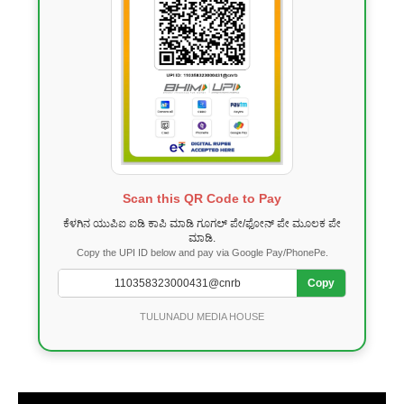
Scan this QR Code to Pay
ಕೆಳಗಿನ ಯುಪಿಐ ಐಡಿ ಕಾಪಿ ಮಾಡಿ ಗೂಗಲ್ ಪೇ/ಫೋನ್ ಪೇ ಮೂಲಕ ಪೇ
ಮಾಡಿ.
Copy the UPI ID below and pay via Google Pay/PhonePe.
Copy
TULUNADU MEDIA HOUSE