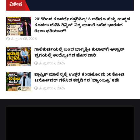
ವಿಶೇಷ
2015ರಿಂದ ಕೂದಲೇ ಕತ್ತರಿಸಿಲ್ಲ! 8 ಅಡಿಗೂ ಹೆಚ್ಚು ಉದ್ದದ
ಕೂದಲು ಬೆಳೆಸಿ ಗಿನ್ನಿಸ್ ವಿಶ್ವ ದಾಖಲೆ ಬರೆದ ಭಾರತದ
ರೇಣು ಧರಿಯಾಲ್!
August 08, 2026
ಗಾಲಿಕುರ್ಚಿಯಲ್ಲಿ ಬಂದ ಭಾಗ್ಯಶ್ರೀ ಕುಲಾಲ್‌ಗೆ ಆಳ್ವಾಸ್
ಪ್ರಗತಿಯಲ್ಲಿ ಉದ್ಯೋಗದ ಹೊಸ ದಾರಿ
August 07, 2026
ಪ್ಲಾಸ್ಟಿಕ್ ಮಾಲಿನ್ಯಕ್ಕೆ ಉತ್ತರ ಕಂಡುಕೊಂಡು ₹50 ಕೋಟಿ
ಟರ್ನೋವರ್ ಗಳಿಸಿದ ಕನ್ನಡಿಗನ 'ಬ್ಯಾಂಬ್ರೂ' ಕಥೆ!
August 07, 2026