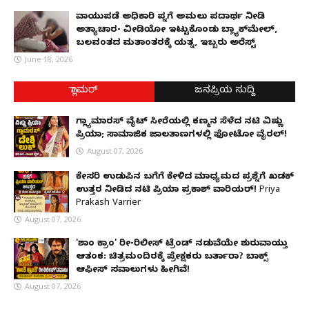
ವಾಯುಪಡೆ ಅಧಿಕಾರಿ ಪತ್ನಿಗೆ ಅಮಲು ಪದಾರ್ಥ ನೀಡಿ
ಅತ್ಯಾಚಾರ- ವೀಡಿಯೋ ಇಟ್ಟುಕೊಂಡು ಬ್ಲ್ಯಾಕ್‌ಮೇಲ್,
ಬಲವಂತದ ಮತಾಂತರಕ್ಕೆ ಯತ್ನ, ಇಬ್ಬರು ಅರೆಸ್ಟ್
June 18, 2026
ಗ್ಲಾಮರ್
ಜನಪ್ರಿಯ ಸುದ್ದಿ
ಗ್ಲ್ಯಾಮಾರಸ್ ವೈಟ್‌ ಸೀರೆಯಲ್ಲಿ ಕಣ್ಮನ ಸೆಳೆದ ನಟಿ ವಿಷ್ಣು
ಪ್ರಿಯಾ; ಸಾಮಾಜಿಕ ಜಾಲತಾಣಗಳಲ್ಲಿ ಫೋಟೋ ವೈರಲ್!
August 07, 2026
ಕೇಸರಿ ಉಡುಪಿನ ಬಗೆಗೆ ಕೇಳಿದ ಮಾಧ್ಯಮದ ಪ್ರಶ್ನೆಗೆ ಖಡಕ್
ಉತ್ತರ ನೀಡಿದ ನಟಿ ಪ್ರಿಯಾ ಪ್ರಕಾಶ್ ವಾರಿಯರ್! Priya
Prakash Varrier
August 07, 2026
'ಶಾಂತಿ ಕ್ರಾಂತಿ' ರೀ-ರಿಲೀಸ್ ಟ್ರೆಂಡ್ ನಡುವೆಯೇ ಶುರುವಾಯ್ತು
ಆತಂಕ: ಚಿತ್ರಮಂದಿರಕ್ಕೆ ಪ್ರೇಕ್ಷಕರು ಬರ್ತಾರಾ? ಬಾಕ್ಸ್
ಆಫೀಸ್ ಸವಾಲುಗಳು ಹೀಗಿವೆ!
August 07, 2026