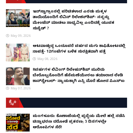
ಇನ್​ಸ್ಟಾಗ್ರಾಂನಲ್ಲಿ ಪರಿಚಿತಳಾದ ಎರಡು ಮಕ್ಕಳ
ತಾಯಿಯೊಂದಿಗೆ ಲಿವಿನ್ ರಿಲೇಶನ್​ಶಿಪ್- ನನ್ನನ್ನು
ಮೇಂಟೆನ್ ಮಾಡಲು ಸಾಧ್ಯವಿಲ್ಲ ಎಂದಿದಕ್ಕೆ ಯುವಕ
ಸುಸೈಡ್ ?
May 09, 2026
ಆಟವಾಡುತ್ತಿದ್ದ ಒಂದೂವರೆ ವರ್ಷದ ಮಗು ಕಾಫಿತೋಟದಲ್ಲಿ
ನಾಪತ್ತೆ- 12ಗಂಟೆಗಳ ಬಳಿಕ ಸುರಕ್ಷಿತವಾಗಿ ಪತ್ತೆ
May 08, 2026
8ವರ್ಷಗಳ ಲಿವಿಂಗ್‌ ರಿಲೇಷನ್‌ಶಿಪ್ ಮುರಿದು
ಬೇರೊಬ್ಬನೊಂದಿಗೆ ಹೆಸೆಮಣೆಯೇರಲು ತಯಾರಾದ ಲೇಡಿ
ಕಾನ್‌ಸ್ಟೇಬಲ್- ನ್ಯಾಯಕ್ಕಾಗಿ ಎಸ್ಪಿ ಮೊರೆ ಹೋದ ಪಿಎಸ್ಐ
May 07, 2026
ಕ್ರೈಂ
ಮಂಗಳೂರು: ಕೊಣಾಜೆಯಲ್ಲಿ ವೃದ್ಧೆಯ ಮೇಲೆ ಹಲ್ಲೆ ನಡೆಸಿ
ಚಿನ್ನಾಭರಣ ದರೋಡೆ ಪ್ರಕರಣ; 3 ದಿನಗಳಲ್ಲೇ
ಆರೋಪಿಗಳ ಸೆರೆ!