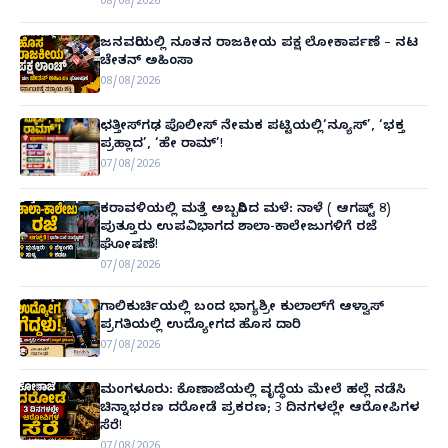
08/08/2026
ಜನವರಿಯಲ್ಲಿ ನೂತನ ರಾಜಕೀಯ ಪಕ್ಷ ಲೋಕಾರ್ಪಣೆ – ನಟ
ಚೇತನ್ ಅಹಿಂಸಾ
08/08/2026
ಛತ್ತೀಸ್‌ಗಢ ಪೊಲೀಸ್ ನೇಮಕ ಪಟ್ಟಿಯಲ್ಲಿ‘ನ್ಯೂಸ್’, ‘ಭಕ್ತ
ಪ್ರಹ್ಲಾದ’, ‘ಹೇ ರಾಮ್’!
07/08/2026
ಕರಾವಳಿಯಲ್ಲಿ ಮತ್ತೆ ಅಬ್ಬರಿಸಿದ ಮಳೆ: ನಾಳೆ ( ಆಗಷ್ಟ್ 8)
ಪುತ್ತೂರು ಉಪವಿಭಾಗದ ಶಾಲಾ-ಕಾಲೇಜುಗಳಿಗೆ ರಜೆ
ಘೋಷಣೆ!
07/08/2026
ಗಾಲಿಕುರ್ಚಿಯಲ್ಲಿ ಬಂದ ಭಾಗ್ಯಶ್ರೀ ಕುಲಾಲ್‌ಗೆ ಆಳ್ವಾಸ್
ಪ್ರಗತಿಯಲ್ಲಿ ಉದ್ಯೋಗದ ಹೊಸ ದಾರಿ
07/08/2026
ಮಂಗಳೂರು: ಕೊಣಾಜೆಯಲ್ಲಿ ವೃದ್ಧೆಯ ಮೇಲೆ ಹಲ್ಲೆ ನಡೆಸಿ
ಚಿನ್ನಾಭರಣ ದರೋಡೆ ಪ್ರಕರಣ; 3 ದಿನಗಳಲ್ಲೇ ಆರೋಪಿಗಳ
ಸೆರೆ!
07/08/2026