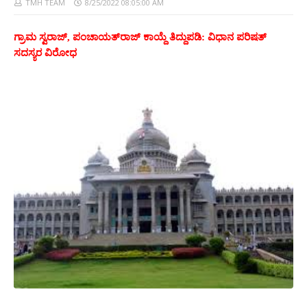
TMH TEAM
8/25/2022 08:05:00 AM
ಗ್ರಾಮ ಸ್ವರಾಜ್, ಪಂಚಾಯತ್‌ರಾಜ್ ಕಾಯ್ದೆ ತಿದ್ದುಪಡಿ: ವಿಧಾನ ಪರಿಷತ್
ಸದಸ್ಯರ ವಿರೋಧ