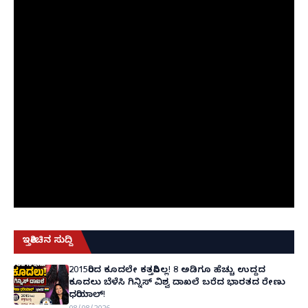
ಇತ್ತೀಚಿನ ಸುದ್ದಿ
2015ರಿಂದ ಕೂದಲೇ ಕತ್ತರಿಸಿಲ್ಲ! 8 ಅಡಿಗೂ ಹೆಚ್ಚು ಉದ್ದದ
ಕೂದಲು ಬೆಳೆಸಿ ಗಿನ್ನಿಸ್ ವಿಶ್ವ ದಾಖಲೆ ಬರೆದ ಭಾರತದ ರೇಣು
ಧರಿಯಾಲ್!