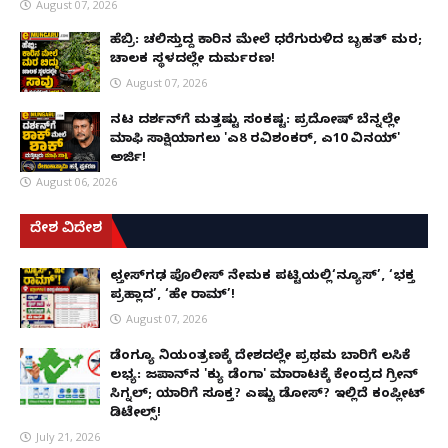
August 07, 2026
ಹೆಬ್ರಿ: ಚಲಿಸುತ್ತಿದ್ದ ಕಾರಿನ ಮೇಲೆ ಧರೆಗುರುಳಿದ ಬೃಹತ್ ಮರ;
ಚಾಲಕ ಸ್ಥಳದಲ್ಲೇ ದುರ್ಮರಣ!
August 07, 2026
ನಟ ದರ್ಶನ್‌ಗೆ ಮತ್ತಷ್ಟು ಸಂಕಷ್ಟ: ಪ್ರದೋಷ್ ಬೆನ್ನಲ್ಲೇ
ಮಾಫಿ ಸಾಕ್ಷಿಯಾಗಲು 'ಎ8 ರವಿಶಂಕರ್, ಎ10 ವಿನಯ್'
ಅರ್ಜಿ!
August 06, 2026
ದೇಶ ವಿದೇಶ
ಛತ್ತೀಸ್‌ಗಢ ಪೊಲೀಸ್ ನೇಮಕ ಪಟ್ಟಿಯಲ್ಲಿ‘ನ್ಯೂಸ್’, ‘ಭಕ್ತ
ಪ್ರಹ್ಲಾದ’, ‘ಹೇ ರಾಮ್’!
August 07, 2026
ಡೆಂಗ್ಯೂ ನಿಯಂತ್ರಣಕ್ಕೆ ದೇಶದಲ್ಲೇ ಪ್ರಥಮ ಬಾರಿಗೆ ಲಸಿಕೆ
ಲಭ್ಯ: ಜಪಾನ್‌ನ 'ಕ್ಯು ಡೆಂಗಾ' ಮಾರಾಟಕ್ಕೆ ಕೇಂದ್ರದ ಗ್ರೀನ್
ಸಿಗ್ನಲ್; ಯಾರಿಗೆ ಸೂಕ್ತ? ಎಷ್ಟು ಡೋಸ್? ಇಲ್ಲಿದೆ ಕಂಪ್ಲೀಟ್
ಡಿಟೇಲ್ಸ್!
July 21, 2026