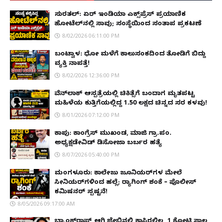
ಸುರತ್ಕಲ್: ಏರ್ ಇಂಡಿಯಾ ಎಕ್ಸ್‌ಪ್ರೆಸ್ ಪ್ರಯಾಣಿಕ
ಹೋಟೆಲ್‌ನಲ್ಲಿ ಸಾವು; ಸಂಸ್ಥೆಯಿಂದ ಸಂತಾಪ ಪ್ರಕಟಣೆ
8/02/2026 06:11:00 PM
ಬಂಟ್ವಾಳ: ಧೋ ಮಳೆಗೆ ಕಾಲುಸಂಕದಿಂದ ತೋಡಿಗೆ ಬಿದ್ದು
ವ್ಯಕ್ತಿ ನಾಪತ್ತೆ!
8/02/2026 12:36:00 PM
ವೆನ್‌ಲಾಕ್ ಆಸ್ಪತ್ರೆಯಲ್ಲಿ ಚಿಕಿತ್ಸೆಗೆ ಬಂದಾಗ ಮೃತಪಟ್ಟ
ಮಹಿಳೆಯ ಕುತ್ತಿಗೆಯಲ್ಲಿದ್ದ ₹1.50 ಲಕ್ಷದ ಚಿನ್ನದ ಸರ ಕಳವು!
8/01/2026 07:12:00 PM
ಕಾಪು: ಕಾಂಗ್ರೆಸ್ ಮುಖಂಡ, ಮಾಜಿ ಗ್ರಾ.ಪಂ.
ಅಧ್ಯಕ್ಷಡೇವಿಡ್ ಡಿಸೋಜಾ ಬರ್ಬರ ಹತ್ಯೆ
8/07/2026 05:40:00 PM
ಮಂಗಳೂರು: ಕಾಲೇಜು ಜೂನಿಯರ್‌ಗಳ ಮೇಲೆ
ಸೀನಿಯರ್‌ಗಳಿಂದ ಹಲ್ಲೆ; ರ‌್ಯಾಗಿಂಗ್ ಶಂಕೆ – ಪೊಲೀಸ್
ಕಮಿಷನರ್ ಸ್ಪಷ್ಟನೆ!
8/05/2026 09:17:00 AM
ಬ್ಯಾಂಕ್‌ರಾಪ್ಟ್‌ ಆಗಿ ಜೇಬಿನಲ್ಲಿ ಕಾಸಿರಲಿಲ್ಲ, ₹1 ಕೋಟಿ ಸಾಲ