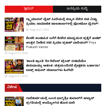
ಗ್ಲಾಮರ್
ಜನಪ್ರಿಯ ಸುದ್ದಿ
ಗ್ಲ್ಯಾಮಾರಸ್ ವೈಟ್‌ ಸೀರೆಯಲ್ಲಿ ಕಣ್ಮನ ಸೆಳೆದ ನಟಿ ವಿಷ್ಣು
ಪ್ರಿಯಾ; ಸಾಮಾಜಿಕ ಜಾಲತಾಣಗಳಲ್ಲಿ ಫೋಟೋ ವೈರಲ್!
August 07, 2026
ಕೇಸರಿ ಉಡುಪಿನ ಬಗೆಗೆ ಕೇಳಿದ ಮಾಧ್ಯಮದ ಪ್ರಶ್ನೆಗೆ ಖಡಕ್
ಉತ್ತರ ನೀಡಿದ ನಟಿ ಪ್ರಿಯಾ ಪ್ರಕಾಶ್ ವಾರಿಯರ್! Priya
Prakash Varrier
August 07, 2026
'ಶಾಂತಿ ಕ್ರಾಂತಿ' ರೀ-ರಿಲೀಸ್ ಟ್ರೆಂಡ್ ನಡುವೆಯೇ
ಶುರುವಾಯ್ತು ಆತಂಕ: ಚಿತ್ರಮಂದಿರಕ್ಕೆ ಪ್ರೇಕ್ಷಕರು ಬರ್ತಾರಾ?
ಬಾಕ್ಸ್ ಆಫೀಸ್ ಸವಾಲುಗಳು ಹೀಗಿವೆ!
August 07, 2026
ವಿಶೇಷ
ಗಾಲಿಕುರ್ಚಿಯಲ್ಲಿ ಬಂದ ಭಾಗ್ಯಶ್ರೀ ಕುಲಾಲ್‌ಗೆ ಆಳ್ವಾಸ್
ಪ್ರಗತಿಯಲ್ಲಿ ಉದ್ಯೋಗದ ಹೊಸ ದಾರಿ