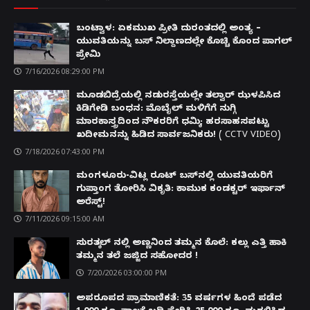
ಬಂಟ್ವಾಳ: ಏಕಮುಖ ಪ್ರೀತಿ ದುರಂತದಲ್ಲಿ ಅಂತ್ಯ –
ಯುವತಿಯನ್ನು ಬಸ್ ನಿಲ್ದಾಣದಲ್ಲೇ ಕೊಚ್ಚಿ ಕೊಂದ ಪಾಗಲ್
ಪ್ರೇಮಿ
7/16/2026 08:29:00 PM
ಮೂಡಬಿದ್ರೆಯಲ್ಲಿ ನಡುರಸ್ತೆಯಲ್ಲೇ ತಲ್ವಾರ್ ಝಳಪಿಸಿದ
ಕಿಡಿಗೇಡಿ ಬಂಧನ: ಮೊಬೈಲ್ ಮಳಿಗೆಗೆ ನುಗ್ಗಿ
ಮಾರಕಾಸ್ತ್ರದಿಂದ ನೌಕರರಿಗೆ ಧಮ್ಕಿ; ಹರಸಾಹಸಪಟ್ಟು
ಖದೀಮನನ್ನು ಹಿಡಿದ ಸಾರ್ವಜನಿಕರು! ( CCTV VIDEO)
7/18/2026 07:43:00 PM
ಮಂಗಳೂರು-ವಿಟ್ಲ ರೂಟ್ ಬಸ್‌ನಲ್ಲಿ ಯುವತಿಯರಿಗೆ
ಗುಪ್ತಾಂಗ ತೋರಿಸಿ ವಿಕೃತಿ: ಕಾಮುಕ ಕಂಡಕ್ಟರ್ ಇರ್ಫಾನ್
ಅರೆಸ್ಟ್!
7/11/2026 09:15:00 AM
ಸುರತ್ಕಲ್ ನಲ್ಲಿ ಅಣ್ಣನಿಂದ ತಮ್ಮನ ಕೊಲೆ: ಕಲ್ಲು ಎತ್ತಿ ಹಾಕಿ
ತಮ್ಮನ ತಲೆ ಜಜ್ಜಿದ ಸಹೋದರ !
7/20/2026 03:00:00 PM
ಅಪರೂಪದ ಪ್ರಾಮಾಣಿಕತೆ: 35 ವರ್ಷಗಳ ಹಿಂದೆ ಪಡೆದ