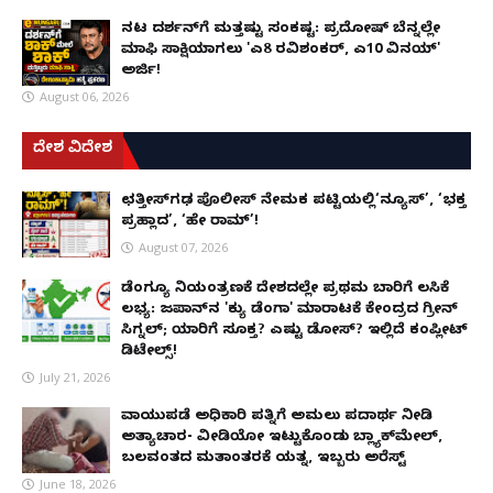
ನಟ ದರ್ಶನ್‌ಗೆ ಮತ್ತಷ್ಟು ಸಂಕಷ್ಟ: ಪ್ರದೋಷ್ ಬೆನ್ನಲ್ಲೇ
ಮಾಫಿ ಸಾಕ್ಷಿಯಾಗಲು 'ಎ8 ರವಿಶಂಕರ್, ಎ10 ವಿನಯ್'
ಅರ್ಜಿ!
August 06, 2026
ದೇಶ ವಿದೇಶ
ಛತ್ತೀಸ್‌ಗಢ ಪೊಲೀಸ್ ನೇಮಕ ಪಟ್ಟಿಯಲ್ಲಿ‘ನ್ಯೂಸ್’, ‘ಭಕ್ತ
ಪ್ರಹ್ಲಾದ’, ‘ಹೇ ರಾಮ್’!
August 07, 2026
ಡೆಂಗ್ಯೂ ನಿಯಂತ್ರಣಕ್ಕೆ ದೇಶದಲ್ಲೇ ಪ್ರಥಮ ಬಾರಿಗೆ ಲಸಿಕೆ
ಲಭ್ಯ: ಜಪಾನ್‌ನ 'ಕ್ಯು ಡೆಂಗಾ' ಮಾರಾಟಕ್ಕೆ ಕೇಂದ್ರದ ಗ್ರೀನ್
ಸಿಗ್ನಲ್; ಯಾರಿಗೆ ಸೂಕ್ತ? ಎಷ್ಟು ಡೋಸ್? ಇಲ್ಲಿದೆ ಕಂಪ್ಲೀಟ್
ಡಿಟೇಲ್ಸ್!
July 21, 2026
ವಾಯುಪಡೆ ಅಧಿಕಾರಿ ಪತ್ನಿಗೆ ಅಮಲು ಪದಾರ್ಥ ನೀಡಿ
ಅತ್ಯಾಚಾರ- ವೀಡಿಯೋ ಇಟ್ಟುಕೊಂಡು ಬ್ಲ್ಯಾಕ್‌ಮೇಲ್,
ಬಲವಂತದ ಮತಾಂತರಕ್ಕೆ ಯತ್ನ, ಇಬ್ಬರು ಅರೆಸ್ಟ್
June 18, 2026