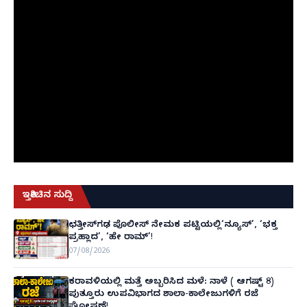
ಇತ್ತೀಚಿನ ಸುದ್ದಿ
ಛತ್ತೀಸ್‌ಗಢ ಪೊಲೀಸ್ ನೇಮಕ ಪಟ್ಟಿಯಲ್ಲಿ‘ನ್ಯೂಸ್’, ‘ಭಕ್ತ
ಪ್ರಹ್ಲಾದ’, ‘ಹೇ ರಾಮ್’!
07/08/2026
ಕರಾವಳಿಯಲ್ಲಿ ಮತ್ತೆ ಅಬ್ಬರಿಸಿದ ಮಳೆ: ನಾಳೆ ( ಆಗಷ್ಟ್ 8)
ಪುತ್ತೂರು ಉಪವಿಭಾಗದ ಶಾಲಾ-ಕಾಲೇಜುಗಳಿಗೆ ರಜೆ