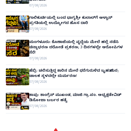
ಘೋಷಣೆ!
07/08/2026
ಗಾಲಿಕುರ್ಚಿಯಲ್ಲಿ ಬಂದ ಭಾಗ್ಯಶ್ರೀ ಕುಲಾಲ್‌ಗೆ ಆಳ್ವಾಸ್
ಪ್ರಗತಿಯಲ್ಲಿ ಉದ್ಯೋಗದ ಹೊಸ ದಾರಿ
07/08/2026
ಮಂಗಳೂರು: ಕೊಣಾಜೆಯಲ್ಲಿ ವೃದ್ಧೆಯ ಮೇಲೆ ಹಲ್ಲೆ ನಡೆಸಿ
ಚಿನ್ನಾಭರಣ ದರೋಡೆ ಪ್ರಕರಣ; 3 ದಿನಗಳಲ್ಲೇ ಆರೋಪಿಗಳ
ಸೆರೆ!
07/08/2026
ಹೆಬ್ರಿ: ಚಲಿಸುತ್ತಿದ್ದ ಕಾರಿನ ಮೇಲೆ ಧರೆಗುರುಳಿದ ಬೃಹತ್ ಮರ;
ಚಾಲಕ ಸ್ಥಳದಲ್ಲೇ ದುರ್ಮರಣ!
07/08/2026
ಕಾಪು: ಕಾಂಗ್ರೆಸ್ ಮುಖಂಡ, ಮಾಜಿ ಗ್ರಾ.ಪಂ. ಅಧ್ಯಕ್ಷಡೇವಿಡ್
ಡಿಸೋಜಾ ಬರ್ಬರ ಹತ್ಯೆ
07/08/2026