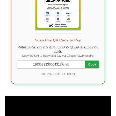
Scan this QR Code to Pay
ಕೆಳಗಿನ ಯುಪಿಐ ಐಡಿ ಕಾಪಿ ಮಾಡಿ ಗೂಗಲ್ ಪೇ/ಫೋನ್ ಪೇ ಮೂಲಕ ಪೇ
ಮಾಡಿ.
Copy the UPI ID below and pay via Google Pay/PhonePe.
Copy
TULUNADU MEDIA HOUSE