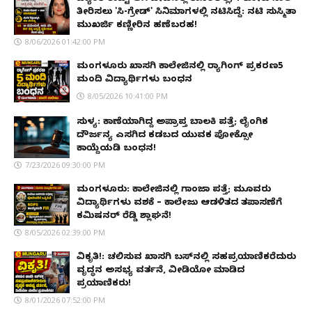
ತೀರಿಸಲು 'ಸಿ-ಗ್ರೇಡ್' ಸಿನಿಮಾಗಳಲ್ಲಿ ನಟಿಸಿದ್ದೆ: ನಟಿ ಸುಸ್ಮಿತಾ
ಮುಖರ್ಜಿ ಕಣ್ಣೀರಿನ ಹಣೆಬರಹ!
8/06/2026 01:42:00 PM
ಮಂಗಳೂರು ಖಾಸಗಿ ಕಾಲೇಜಿನಲ್ಲಿ ರ‌್ಯಾಗಿಂಗ್ ಪ್ರಕರಣ5
ಮಂದಿ ವಿದ್ಯಾರ್ಥಿಗಳು ಬಂಧನ
8/05/2026 10:41:00 PM
ಸುಳ್ಯ: ಕಾಣೆಯಾಗಿದ್ದ ಅಪ್ರಾಪ್ತ ಬಾಲಕಿ ಪತ್ತೆ; ಲೈಂಗಿಕ
ದೌರ್ಜನ್ಯ ಎಸಗಿದ ಕಡಬದ ಯುವಕ ಪೋಕ್ಸೋ
ಕಾಯ್ದೆಯಡಿ ಬಂಧನ!
7/23/2026 09:30:00 PM
ಮಂಗಳೂರು: ಕಾಲೇಜಿನಲ್ಲಿ ಗಾಂಜಾ ಪತ್ತೆ; ಮೂವರು
ವಿದ್ಯಾರ್ಥಿಗಳು ವಶಕ್ಕೆ – ಕಾಲೇಜು ಆಡಳಿತದ ತಪಾಸಣೆಗೆ
ಕಮಿಷನರ್ ರೆಡ್ಡಿ ಶ್ಲಾಘನೆ!
8/05/2026 02:39:00 PM
ವಿಕೃತಿ!: ಚಲಿಸುವ ಖಾಸಗಿ ಬಸ್‌ನಲ್ಲಿ ಸಹಪ್ರಯಾಣಿಕರೆದುರು
ವೃದ್ಧನ ಅಸಭ್ಯ ವರ್ತನೆ, ವೀಡಿಯೋ ಮಾಡಿದ
ಪ್ರಯಾಣಿಕರು!
8/01/2026 07:52:00 PM