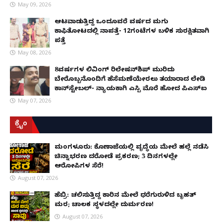
May 09, 2026
ಆಟವಾಡುತ್ತಿದ್ದ ಒಂದೂವರೆ ವರ್ಷದ ಮಗು
ಕಾಫಿತೋಟದಲ್ಲಿ ನಾಪತ್ತೆ- 12ಗಂಟೆಗಳ ಬಳಿಕ ಸುರಕ್ಷಿತವಾಗಿ
ಪತ್ತೆ
May 08, 2026
8ವರ್ಷಗಳ ಲಿವಿಂಗ್‌ ರಿಲೇಷನ್‌ಶಿಪ್ ಮುರಿದು
ಬೇರೊಬ್ಬನೊಂದಿಗೆ ಹೆಸೆಮಣೆಯೇರಲು ತಯಾರಾದ ಲೇಡಿ
ಕಾನ್‌ಸ್ಟೇಬಲ್- ನ್ಯಾಯಕ್ಕಾಗಿ ಎಸ್ಪಿ ಮೊರೆ ಹೋದ ಪಿಎಸ್ಐ
May 07, 2026
ಕ್ರೈಂ
ಮಂಗಳೂರು: ಕೊಣಾಜೆಯಲ್ಲಿ ವೃದ್ಧೆಯ ಮೇಲೆ ಹಲ್ಲೆ ನಡೆಸಿ
ಚಿನ್ನಾಭರಣ ದರೋಡೆ ಪ್ರಕರಣ; 3 ದಿನಗಳಲ್ಲೇ
ಆರೋಪಿಗಳ ಸೆರೆ!
August 07, 2026
ಹೆಬ್ರಿ: ಚಲಿಸುತ್ತಿದ್ದ ಕಾರಿನ ಮೇಲೆ ಧರೆಗುರುಳಿದ ಬೃಹತ್
ಮರ; ಚಾಲಕ ಸ್ಥಳದಲ್ಲೇ ದುರ್ಮರಣ!
August 07, 2026