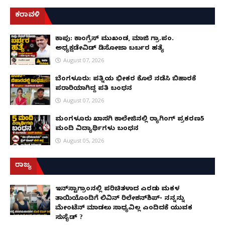
ಕರಾವಳಿ
ಕಾಪು: ಕಾಂಗ್ರೆಸ್ ಮುಖಂಡ, ಮಾಜಿ ಗ್ರಾ.ಪಂ.
ಅಧ್ಯಕ್ಷಡೇವಿಡ್ ಡಿಸೋಜಾ ಬರ್ಬರ ಹತ್ಯೆ
August 07, 2026
ಬೆಂಗಳೂರು: ಪತ್ನಿಯ ಭೀಕರ ಕೊಲೆ ನಡೆಸಿ ಬಿಹಾರಕ್ಕೆ
ಪರಾರಿಯಾಗಿದ್ದ ಪತಿ ಬಂಧನ
August 07, 2026
ಮಂಗಳೂರು ಖಾಸಗಿ ಕಾಲೇಜಿನಲ್ಲಿ ರ‌್ಯಾಗಿಂಗ್ ಪ್ರಕರಣ5
ಮಂದಿ ವಿದ್ಯಾರ್ಥಿಗಳು ಬಂಧನ
August 05, 2026
ರಾಜ್ಯ
ಇನ್​ಸ್ಟಾಗ್ರಾಂನಲ್ಲಿ ಪರಿಚಿತಳಾದ ಎರಡು ಮಕ್ಕಳ
ತಾಯಿಯೊಂದಿಗೆ ಲಿವಿನ್ ರಿಲೇಶನ್​ಶಿಪ್- ನನ್ನನ್ನು
ಮೇಂಟೆನ್ ಮಾಡಲು ಸಾಧ್ಯವಿಲ್ಲ ಎಂದಿದಕ್ಕೆ ಯುವಕ
ಸುಸೈಡ್ ?