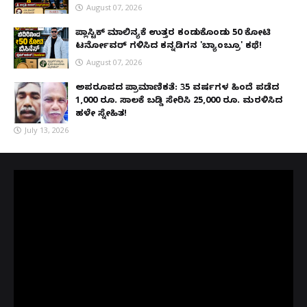
August 07, 2026
ಪ್ಲಾಸ್ಟಿಕ್ ಮಾಲಿನ್ಯಕ್ಕೆ ಉತ್ತರ ಕಂಡುಕೊಂಡು ₹50 ಕೋಟಿ
ಟರ್ನೋವರ್ ಗಳಿಸಿದ ಕನ್ನಡಿಗನ 'ಬ್ಯಾಂಬ್ರೂ' ಕಥೆ!
August 07, 2026
ಅಪರೂಪದ ಪ್ರಾಮಾಣಿಕತೆ: 35 ವರ್ಷಗಳ ಹಿಂದೆ ಪಡೆದ
1,000 ರೂ. ಸಾಲಕ್ಕೆ ಬಡ್ಡಿ ಸೇರಿಸಿ 25,000 ರೂ. ಮರಳಿಸಿದ
ಹಳೇ ಸ್ನೇಹಿತ!
July 13, 2026