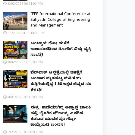
8/02/2026 06:11:00 PM
IEEE International Conference at
Sahyadri College of Engineering
and Management
11/21/2024 11:14:00 PM
ಬಂಟ್ವಾಳ: ಧೋ ಮಳೆಗೆ
ಕಾಲುಸಂಕದಿಂದ ತೋಡಿಗೆ ಬಿದ್ದು ವ್ಯಕ್ತಿ
ನಾಪತ್ತೆ!
8/02/2026 12:36:00 PM
ವೆನ್‌ಲಾಕ್ ಆಸ್ಪತ್ರೆಯಲ್ಲಿ ಚಿಕಿತ್ಸೆಗೆ
ಬಂದಾಗ ಮೃತಪಟ್ಟ ಮಹಿಳೆಯ
ಕುತ್ತಿಗೆಯಲ್ಲಿದ್ದ ₹1.50 ಲಕ್ಷದ ಚಿನ್ನದ ಸರ
ಕಳವು!
8/01/2026 07:12:00 PM
ಸುಳ್ಯ: ಕಾಣೆಯಾಗಿದ್ದ ಅಪ್ರಾಪ್ತ ಬಾಲಕಿ
ಪತ್ತೆ; ಲೈಂಗಿಕ ದೌರ್ಜನ್ಯ ಎಸಗಿದ
ಕಡಬದ ಯುವಕ ಪೋಕ್ಸೋ
ಕಾಯ್ದೆಯಡಿ ಬಂಧನ!
7/23/2026 09:30:00 PM