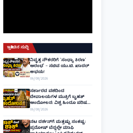
ಇತ್ತೀಚಿನ ಸುದ್ದಿ
ನಿವೃತ್ತ ನೌಕರರಿಗೆ 'ಸಂಧ್ಯಾ ಕಿರಣ'
ಆರಂಭ' – ಸಚಿವ ಯು.ಟಿ. ಖಾದರ್
ಅಭಯ!
06/08/2026
ಸರ್ಕಾರದ ವಶದಿಂದ
ದೇವಾಲಯಗಳ ಮುಕ್ತಿಗೆ ಬೃಹತ್
ಆಂದೋಲನ: ವಿಶ್ವ ಹಿಂದೂ ಪರಿಷತ್
ಅಂತರರಾಷ್ಟ್ರೀಯ ಅಧ್ಯಕ್ಷ ಅಲೋಕ್
06/08/2026
ಕುಮಾರ್ ಘೋಷಣೆ!
ನಟ ದರ್ಶನ್‌ಗೆ ಮತ್ತಷ್ಟು ಸಂಕಷ್ಟ:
ಪ್ರದೋಷ್ ಬೆನ್ನಲ್ಲೇ ಮಾಫಿ