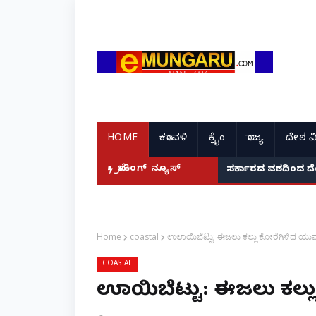
HOME
ಕರಾವಳಿ
ಕ್ರೈಂ
ರಾಜ್ಯ
ದೇಶ ವ
ಬ್ರೇಕಿಂಗ್ ನ್ಯೂಸ್
ಸರ್ಕಾರದ ವಶದಿಂದ ದ
Home
coastal
ಉಲಾಯಿಬೆಟ್ಟು: ಈಜಲು ಕಲ್ಲು ಕೋರೆಗಿಳಿದ ಯುವಕ
COASTAL
ಉಲಾಯಿಬೆಟ್ಟು: ಈಜಲು ಕಲ್ಲ