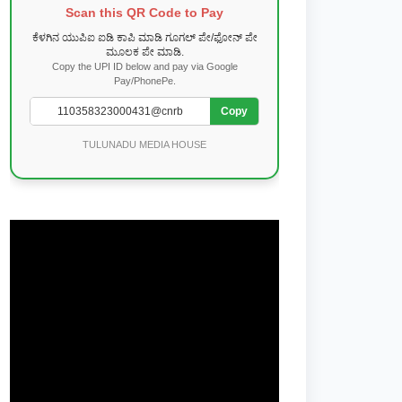
Scan this QR Code to Pay
ಕೆಳಗಿನ ಯುಪಿಐ ಐಡಿ ಕಾಪಿ ಮಾಡಿ ಗೂಗಲ್ ಪೇ/ಫೋನ್ ಪೇ
ಮೂಲಕ ಪೇ ಮಾಡಿ.
Copy the UPI ID below and pay via Google
Pay/PhonePe.
Copy
TULUNADU MEDIA HOUSE