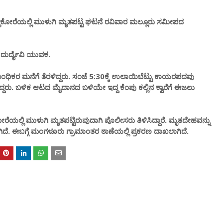
ೋರೆಯಲ್ಲಿ ಮುಳುಗಿ ಮೃತಪಟ್ಟ ಘಟನೆ ರವಿವಾರ ಮಲ್ಲೂರು ಸಮೀಪದ
 ದುರ್ದೈವಿ ಯುವಕ.
ಂಧಿಕರ ಮನೆಗೆ ತೆರಳಿದ್ದರು. ಸಂಜೆ 5:30ಕ್ಕೆ ಉಲಾಯಿಬೆಟ್ಟು ಕಾಯರಪದವು
ಿದ್ದರು. ಬಳಿಕ ಆಟದ ಮೈದಾನದ ಬಳಿಯೇ ಇದ್ದ ಕೆಂಪು ಕಲ್ಲಿನ ಕ್ವಾರೆಗೆ ಈಜಲು
ಲಿ ಮುಳುಗಿ ಮೃತಪಟ್ಟಿರುವುದಾಗಿ ಪೊಲೀಸರು ತಿಳಿಸಿದ್ದಾರೆ. ಮೃತದೇಹವನ್ನು
ಿಸಲಾಗಿದೆ. ಈಬಗ್ಗೆ ಮಂಗಳೂರು ಗ್ರಾಮಾಂತರ ಠಾಣೆಯಲ್ಲಿ ಪ್ರಕರಣ ದಾಖಲಾಗಿದೆ.