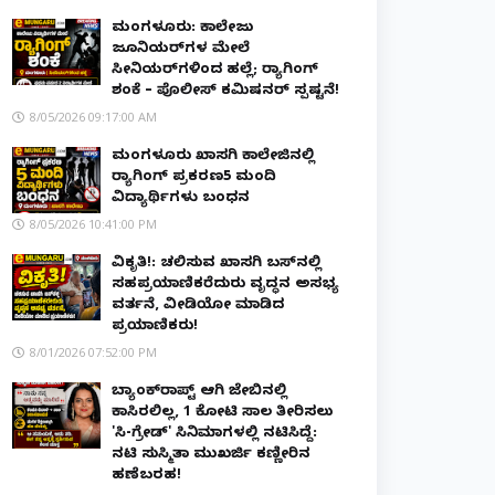
ಮಂಗಳೂರು: ಕಾಲೇಜು
ಜೂನಿಯರ್‌ಗಳ ಮೇಲೆ
ಸೀನಿಯರ್‌ಗಳಿಂದ ಹಲ್ಲೆ; ರ‌್ಯಾಗಿಂಗ್
ಶಂಕೆ – ಪೊಲೀಸ್ ಕಮಿಷನರ್ ಸ್ಪಷ್ಟನೆ!
8/05/2026 09:17:00 AM
ಮಂಗಳೂರು ಖಾಸಗಿ ಕಾಲೇಜಿನಲ್ಲಿ
ರ‌್ಯಾಗಿಂಗ್ ಪ್ರಕರಣ5 ಮಂದಿ
ವಿದ್ಯಾರ್ಥಿಗಳು ಬಂಧನ
8/05/2026 10:41:00 PM
ವಿಕೃತಿ!: ಚಲಿಸುವ ಖಾಸಗಿ ಬಸ್‌ನಲ್ಲಿ
ಸಹಪ್ರಯಾಣಿಕರೆದುರು ವೃದ್ಧನ ಅಸಭ್ಯ
ವರ್ತನೆ, ವೀಡಿಯೋ ಮಾಡಿದ
ಪ್ರಯಾಣಿಕರು!
8/01/2026 07:52:00 PM
ಬ್ಯಾಂಕ್‌ರಾಪ್ಟ್‌ ಆಗಿ ಜೇಬಿನಲ್ಲಿ
ಕಾಸಿರಲಿಲ್ಲ, ₹1 ಕೋಟಿ ಸಾಲ ತೀರಿಸಲು
'ಸಿ-ಗ್ರೇಡ್' ಸಿನಿಮಾಗಳಲ್ಲಿ ನಟಿಸಿದ್ದೆ:
ನಟಿ ಸುಸ್ಮಿತಾ ಮುಖರ್ಜಿ ಕಣ್ಣೀರಿನ
ಹಣೆಬರಹ!