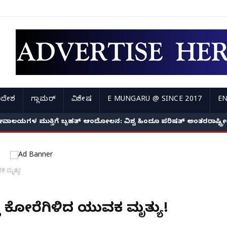
ಿದೇಶ
ಗ್ಲಾಮರ್
ವಿಶೇಷ
E MUNGARU @ SINCE 2017
EN
ೇವಾಲಯಗಳ ಮುಕ್ತಿಗೆ ಬೃಹತ್ ಆಂದೋಲನ: ವಿಶ್ವ ಹಿಂದೂ ಪರಿಷತ್ ಅಂತರರಾಷ್ಟ್
 ಮೃತ್ಯು!
ು ಕೋರೆಗಿಳಿದ ಯುವಕ ಮೃತ್ಯು!