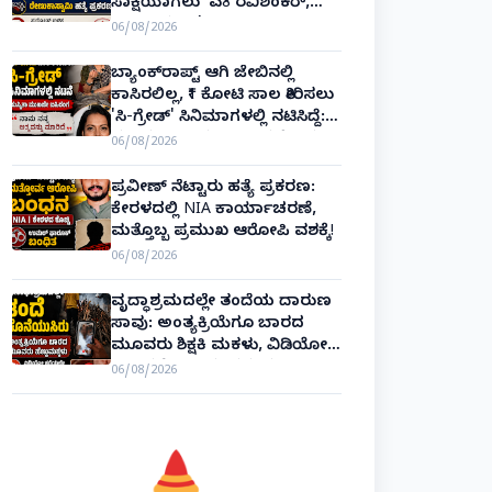
ಸಾಕ್ಷಿಯಾಗಲು 'ಎ8 ರವಿಶಂಕರ್,
ಎ10 ವಿನಯ್' ಅರ್ಜಿ!
06/08/2026
ಬ್ಯಾಂಕ್‌ರಾಪ್ಟ್‌ ಆಗಿ ಜೇಬಿನಲ್ಲಿ
ಕಾಸಿರಲಿಲ್ಲ, ₹1 ಕೋಟಿ ಸಾಲ ತೀರಿಸಲು
'ಸಿ-ಗ್ರೇಡ್' ಸಿನಿಮಾಗಳಲ್ಲಿ ನಟಿಸಿದ್ದೆ:
ನಟಿ ಸುಸ್ಮಿತಾ ಮುಖರ್ಜಿ ಕಣ್ಣೀರಿನ
06/08/2026
ಹಣೆಬರಹ!
ಪ್ರವೀಣ್ ನೆಟ್ಟಾರು ಹತ್ಯೆ ಪ್ರಕರಣ:
ಕೇರಳದಲ್ಲಿ NIA ಕಾರ್ಯಾಚರಣೆ,
ಮತ್ತೊಬ್ಬ ಪ್ರಮುಖ ಆರೋಪಿ ವಶಕ್ಕೆ!
06/08/2026
ವೃದ್ಧಾಶ್ರಮದಲ್ಲೇ ತಂದೆಯ ದಾರುಣ
ಸಾವು: ಅಂತ್ಯಕ್ರಿಯೆಗೂ ಬಾರದ
ಮೂವರು ಶಿಕ್ಷಕಿ ಮಕಳು, ವಿಡಿಯೋ
ಕಾಲಿನಲ್ಲೇ ಅಂತಿಮ ದರ್ಶನ!
06/08/2026