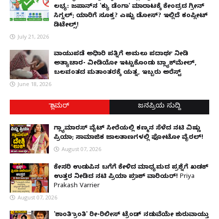
ಲಭ್ಯ: ಜಪಾನ್‌ನ 'ಕ್ಯು ಡೆಂಗಾ' ಮಾರಾಟಕ್ಕೆ ಕೇಂದ್ರದ ಗ್ರೀನ್
ಸಿಗ್ನಲ್; ಯಾರಿಗೆ ಸೂಕ್ತ? ಎಷ್ಟು ಡೋಸ್? ಇಲ್ಲಿದೆ ಕಂಪ್ಲೀಟ್
ಡಿಟೇಲ್ಸ್!
July 21, 2026
ವಾಯುಪಡೆ ಅಧಿಕಾರಿ ಪತ್ನಿಗೆ ಅಮಲು ಪದಾರ್ಥ ನೀಡಿ
ಅತ್ಯಾಚಾರ- ವೀಡಿಯೋ ಇಟ್ಟುಕೊಂಡು ಬ್ಲ್ಯಾಕ್‌ಮೇಲ್,
ಬಲವಂತದ ಮತಾಂತರಕ್ಕೆ ಯತ್ನ, ಇಬ್ಬರು ಅರೆಸ್ಟ್
June 18, 2026
ಗ್ಲಾಮರ್
ಜನಪ್ರಿಯ ಸುದ್ದಿ
ಗ್ಲ್ಯಾಮಾರಸ್ ವೈಟ್‌ ಸೀರೆಯಲ್ಲಿ ಕಣ್ಮನ ಸೆಳೆದ ನಟಿ ವಿಷ್ಣು
ಪ್ರಿಯಾ; ಸಾಮಾಜಿಕ ಜಾಲತಾಣಗಳಲ್ಲಿ ಫೋಟೋ ವೈರಲ್!
August 07, 2026
ಕೇಸರಿ ಉಡುಪಿನ ಬಗೆಗೆ ಕೇಳಿದ ಮಾಧ್ಯಮದ ಪ್ರಶ್ನೆಗೆ ಖಡಕ್
ಉತ್ತರ ನೀಡಿದ ನಟಿ ಪ್ರಿಯಾ ಪ್ರಕಾಶ್ ವಾರಿಯರ್! Priya
Prakash Varrier
August 07, 2026
'ಶಾಂತಿ ಕ್ರಾಂತಿ' ರೀ-ರಿಲೀಸ್ ಟ್ರೆಂಡ್ ನಡುವೆಯೇ ಶುರುವಾಯ್ತು