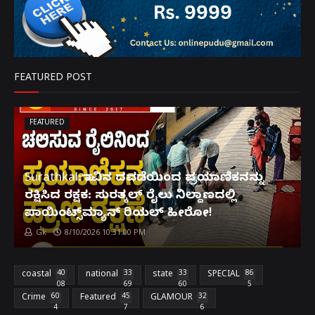
FEATURED POST
FEATURED
Surathkal: ಸಾವಿನ ದವಡೆಯಿಂದ ಪ್ರಯಾಣಿಕನನ್ನು
ರಕ್ಷಿಸಿದ ರಕ್ಷಕ: ಸುರತ್ಕಲ್ ರೈಲು ನಿಲ್ದಾಣದಲ್ಲಿ
ಪಾಯಿಂಟ್ಸ್‌ಮ್ಯಾನ್ ರಿಯಲ್ ಹೀರೋ!
Gk
8/10/2026 10:31:00 PM
coastal
40
national
33
state
33
SPECIAL
86
08
69
60
5
Crime
60
Featured
45
GLAMOUR
32
4
7
6