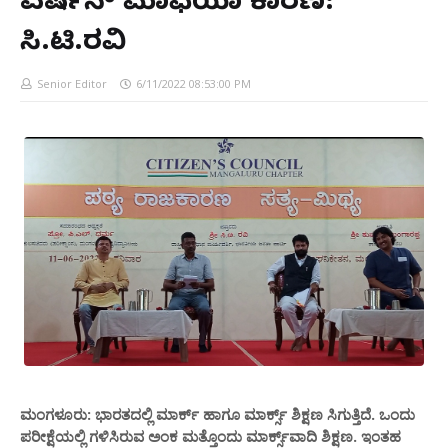
ವರ್ಷನ್ ಮಾಫಿಯಾ ಕಾರಣ:
ಸಿ.ಟಿ.ರವಿ
Senior Editor
6/11/2022 08:53:00 PM
ಮಂಗಳೂರು: ಭಾರತದಲ್ಲಿ ಮಾರ್ಕ್ ಹಾಗೂ ಮಾರ್ಕ್ಸ್ ಶಿಕ್ಷಣ ಸಿಗುತ್ತಿದೆ. ಒಂದು
ಪರೀಕ್ಷೆಯಲ್ಲಿ ಗಳಿಸಿರುವ ಅಂಕ ಮತ್ತೊಂದು ಮಾರ್ಕ್ಸ್‌ವಾದಿ ಶಿಕ್ಷಣ. ಇಂತಹ