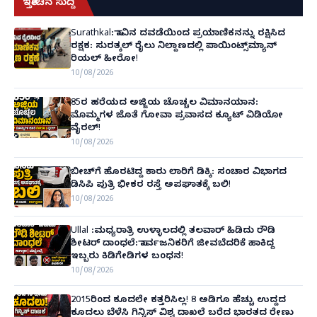
ಇತ್ತೀಚಿನ ಸುದ್ದಿ
Surathkal: ಸಾವಿನ ದವಡೆಯಿಂದ ಪ್ರಯಾಣಿಕನನ್ನು ರಕ್ಷಿಸಿದ
ರಕ್ಷಕ: ಸುರತ್ಕಲ್ ರೈಲು ನಿಲ್ದಾಣದಲ್ಲಿ ಪಾಯಿಂಟ್ಸ್‌ಮ್ಯಾನ್
ರಿಯಲ್ ಹೀರೋ!
10/08/2026
85ರ ಹರೆಯದ ಅಜ್ಜಿಯ ಚೊಚ್ಚಲ ವಿಮಾನಯಾನ:
ಮೊಮ್ಮಗಳ ಜೊತೆ ಗೋವಾ ಪ್ರವಾಸದ ಕ್ಯೂಟ್ ವಿಡಿಯೋ
ವೈರಲ್!
10/08/2026
ಬೀಚ್‌ಗೆ ಹೊರಟಿದ್ದ ಕಾರು ಲಾರಿಗೆ ಡಿಕ್ಕಿ: ಸಂಚಾರ ವಿಭಾಗದ
ಡಿಸಿಪಿ ಪುತ್ರಿ ಭೀಕರ ರಸ್ತೆ ಅಪಘಾತಕ್ಕೆ ಬಲಿ!
10/08/2026
Ullal :ಮಧ್ಯರಾತ್ರಿ ಉಳ್ಳಾಲದಲ್ಲಿ ತಲವಾರ್ ಹಿಡಿದು ರೌಡಿ
ಶೀಟರ್ ದಾಂಧಲೆ: ಸಾರ್ವಜನಿಕರಿಗೆ ಜೀವಬೆದರಿಕೆ ಹಾಕಿದ್ದ
ಇಬ್ಬರು ಕಿಡಿಗೇಡಿಗಳ ಬಂಧನ!
10/08/2026
2015ರಿಂದ ಕೂದಲೇ ಕತ್ತರಿಸಿಲ್ಲ! 8 ಅಡಿಗೂ ಹೆಚ್ಚು ಉದ್ದದ
ಕೂದಲು ಬೆಳೆಸಿ ಗಿನ್ನಿಸ್ ವಿಶ್ವ ದಾಖಲೆ ಬರೆದ ಭಾರತದ ರೇಣು