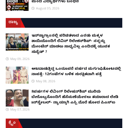
ಮಂದಿ ವಿದ್ಯಾರ್ಥಿಗಳು ಬಂಧನ
August 05, 2026
ರಾಜ್ಯ
ಇನ್​ಸ್ಟಾಗ್ರಾಂನಲ್ಲಿ ಪರಿಚಿತಳಾದ ಎರಡು ಮಕ್ಕಳ
ತಾಯಿಯೊಂದಿಗೆ ಲಿವಿನ್ ರಿಲೇಶನ್​ಶಿಪ್- ನನ್ನನ್ನು
ಮೇಂಟೆನ್ ಮಾಡಲು ಸಾಧ್ಯವಿಲ್ಲ ಎಂದಿದಕ್ಕೆ ಯುವಕ
ಸುಸೈಡ್ ?
May 09, 2026
ಆಟವಾಡುತ್ತಿದ್ದ ಒಂದೂವರೆ ವರ್ಷದ ಮಗು ಕಾಫಿತೋಟದಲ್ಲಿ
ನಾಪತ್ತೆ- 12ಗಂಟೆಗಳ ಬಳಿಕ ಸುರಕ್ಷಿತವಾಗಿ ಪತ್ತೆ
May 08, 2026
8ವರ್ಷಗಳ ಲಿವಿಂಗ್‌ ರಿಲೇಷನ್‌ಶಿಪ್ ಮುರಿದು
ಬೇರೊಬ್ಬನೊಂದಿಗೆ ಹೆಸೆಮಣೆಯೇರಲು ತಯಾರಾದ ಲೇಡಿ
ಕಾನ್‌ಸ್ಟೇಬಲ್- ನ್ಯಾಯಕ್ಕಾಗಿ ಎಸ್ಪಿ ಮೊರೆ ಹೋದ ಪಿಎಸ್ಐ
May 07, 2026
ಕ್ರೈಂ