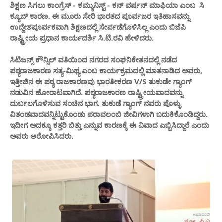
ಶಿಕ್ಷಣ ಸಿಗಲು ಕಾಂಗ್ರೆಸ್ - ಕಮ್ಯುನಿಸ್ಟ್ - ಕನ್ ವರ್ಷನ್ ಮಾಫಿಯಾ ಎಂಬ ಸಿ
ಕ್ಯೂಬ್ ಕಾರಣ. ಈ ಮೂರು ಸೇರಿ ಭಾರತದ ಪೂರ್ವಜರ ಇತಿಹಾಸವನ್ನು
ಉದ್ದೇಶಪೂರ್ವಕವಾಗಿ ಶಿಕ್ಷಣದಲ್ಲಿ ಸೇರ್ಪಡೆಗೊಳಿಸಿಲ್ಲ ಎಂದು ಬಿಜೆಪಿ
ರಾಷ್ಟ್ರೀಯ ಪ್ರಧಾನ ಕಾರ್ಯದರ್ಶಿ ಸಿ.ಟಿ.ರವಿ ಹೇಳಿದರು.
ಸಿಟಿಜನ್ಸ್ ಕೌನ್ಸಿಲ್ ವತಿಯಿಂದ ನಗರದ ಸಂಘನಿಕೇತನದಲ್ಲಿ ನಡೆದ
ಪಠ್ಯರಾಜಕಾರಣ ಸತ್ಯ-ಮಿಥ್ಯ ಎಂಬ ಕಾರ್ಯಕ್ರಮದಲ್ಲಿ ಮಾತನಾಡಿದ ಅವರು,
ಇತ್ತೀಚಿನ ಈ ಪಠ್ಯ ರಾಜಕಾರಣವು ಭಾರತೀಕರಣ V/S ತುಕುಡೇ ಗ್ಯಾಂಗ್
ನಡುವಿನ ಹೋರಾಟವಾಗಿದೆ. ಪಠ್ಯರಾಜಕಾರಣ ರಾಷ್ಟ್ರೀಯವಾದವನ್ನು
ದುರ್ಬಲಗೊಳಿಸುವ ಸಂಚಿನ ಭಾಗ. ತುಕುಡೆ ಗ್ಯಾಂಗ್ ನವರು ಪೊಳ್ಳು
ವಿತಂಡವಾದವನ್ನಿಟ್ಟುಕೊಂಡು ಪರಾವಲಂಬಿ ಜೀವಿಗಳಾಗಿ ಬದುಕಿಕೊಂಡಿದ್ದರು‌.
ಇದೀಗ ಅದಕ್ಕೂ ಕತ್ತರಿ ಬಿತ್ತು ಎನ್ನುವ ಕಾರಣಕ್ಕೆ ಈ ವಿವಾದ ಎಬ್ಬಿಸಿದ್ದಾರೆ ಎಂದು
ಅವರು ಆರೋಪಿಸಿದರು.