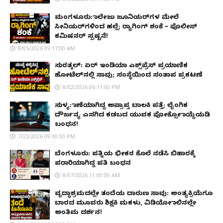
ಮಂಗಳೂರು: ಕಾಲೇಜು ಜೂನಿಯರ್‌ಗಳ ಮೇಲೆ
ಸೀನಿಯರ್‌ಗಳಿಂದ ಹಲ್ಲೆ; ರ‌್ಯಾಗಿಂಗ್ ಶಂಕೆ – ಪೊಲೀಸ್
ಕಮಿಷನರ್ ಸ್ಪಷ್ಟನೆ!
8/05/2026 09:17:00 AM
ಸುರತ್ಕಲ್: ಏರ್ ಇಂಡಿಯಾ ಎಕ್ಸ್‌ಪ್ರೆಸ್ ಪ್ರಯಾಣಿಕ
ಹೋಟೆಲ್‌ನಲ್ಲಿ ಸಾವು; ಸಂಸ್ಥೆಯಿಂದ ಸಂತಾಪ ಪ್ರಕಟಣೆ
8/02/2026 06:11:00 PM
ಸುಳ್ಯ: ಕಾಣೆಯಾಗಿದ್ದ ಅಪ್ರಾಪ್ತ ಬಾಲಕಿ ಪತ್ತೆ; ಲೈಂಗಿಕ
ದೌರ್ಜನ್ಯ ಎಸಗಿದ ಕಡಬದ ಯುವಕ ಪೋಕ್ಸೋ ಕಾಯ್ದೆಯಡಿ
ಬಂಧನ!
7/23/2026 09:30:00 PM
ಬೆಂಗಳೂರು: ಪತ್ನಿಯ ಭೀಕರ ಕೊಲೆ ನಡೆಸಿ ಬಿಹಾರಕ್ಕೆ
ಪರಾರಿಯಾಗಿದ್ದ ಪತಿ ಬಂಧನ
8/07/2026 11:00:00 AM
ವೃದ್ಧಾಶ್ರಮದಲ್ಲೇ ತಂದೆಯ ದಾರುಣ ಸಾವು: ಅಂತ್ಯಕ್ರಿಯೆಗೂ
ಬಾರದ ಮೂವರು ಶಿಕ್ಷಕಿ ಮಕಳು, ವಿಡಿಯೋ ಕಾಲಿನಲ್ಲೇ
ಅಂತಿಮ ದರ್ಶನ!