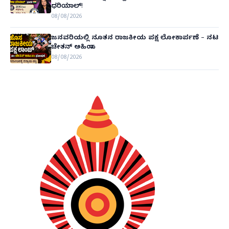
ಧರಿಯಾಲ್!
08/08/2026
ಜನವರಿಯಲ್ಲಿ ನೂತನ ರಾಜಕೀಯ ಪಕ್ಷ ಲೋಕಾರ್ಪಣೆ – ನಟ
ಚೇತನ್ ಅಹಿಂಸಾ
08/08/2026