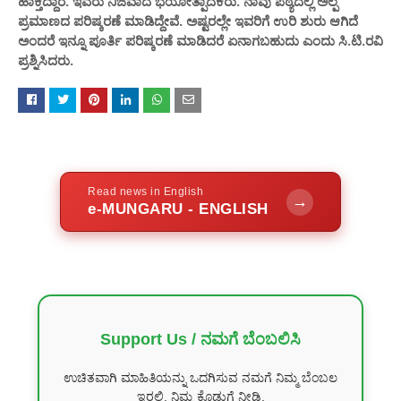
ಹಾಕ್ತಿದ್ದಾರೆ‌. ಇವರು ನಿಜವಾದ ಭಯೋತ್ಪಾದಕರು. ನಾವು ಪಠ್ಯದಲ್ಲಿ ಅಲ್ಪ
ಪ್ರಮಾಣದ ಪರಿಷ್ಕರಣೆ ಮಾಡಿದ್ದೇವೆ. ಅಷ್ಟರಲ್ಲೇ ಇವರಿಗೆ ಉರಿ ಶುರು ಆಗಿದೆ
ಅಂದರೆ ಇನ್ನೂ ಪೂರ್ತಿ ಪರಿಷ್ಕರಣೆ ಮಾಡಿದರೆ ಏನಾಗಬಹುದು ಎಂದು ಸಿ.ಟಿ.ರವಿ
ಪ್ರಶ್ನಿಸಿದರು.
Read news in English
→
e-MUNGARU - ENGLISH
Support Us / ನಮಗೆ ಬೆಂಬಲಿಸಿ
ಉಚಿತವಾಗಿ ಮಾಹಿತಿಯನ್ನು ಒದಗಿಸುವ ನಮಗೆ ನಿಮ್ಮ ಬೆಂಬಲ
ಇರಲಿ. ನಿಮ್ಮ ಕೊಡುಗೆ ನೀಡಿ.