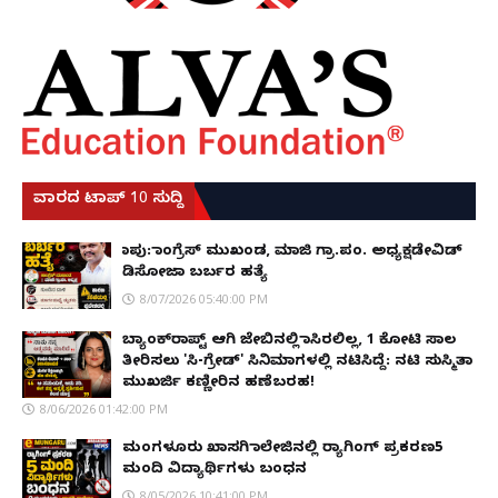
ವಾರದ ಟಾಪ್ 10 ಸುದ್ದಿ
ಕಾಪು: ಕಾಂಗ್ರೆಸ್ ಮುಖಂಡ, ಮಾಜಿ ಗ್ರಾ.ಪಂ. ಅಧ್ಯಕ್ಷಡೇವಿಡ್
ಡಿಸೋಜಾ ಬರ್ಬರ ಹತ್ಯೆ
8/07/2026 05:40:00 PM
ಬ್ಯಾಂಕ್‌ರಾಪ್ಟ್‌ ಆಗಿ ಜೇಬಿನಲ್ಲಿ ಕಾಸಿರಲಿಲ್ಲ, ₹1 ಕೋಟಿ ಸಾಲ
ತೀರಿಸಲು 'ಸಿ-ಗ್ರೇಡ್' ಸಿನಿಮಾಗಳಲ್ಲಿ ನಟಿಸಿದ್ದೆ: ನಟಿ ಸುಸ್ಮಿತಾ
ಮುಖರ್ಜಿ ಕಣ್ಣೀರಿನ ಹಣೆಬರಹ!
8/06/2026 01:42:00 PM
ಮಂಗಳೂರು ಖಾಸಗಿ ಕಾಲೇಜಿನಲ್ಲಿ ರ‌್ಯಾಗಿಂಗ್ ಪ್ರಕರಣ5
ಮಂದಿ ವಿದ್ಯಾರ್ಥಿಗಳು ಬಂಧನ
8/05/2026 10:41:00 PM