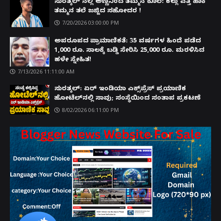
ಸುರತ್ಕಲ್ ನಲ್ಲಿ ಅಣ್ಣನಿಂದ ತಮ್ಮನ ಕೊಲೆ: ಕಲ್ಲು ಎತ್ತಿ ಹಾಕಿ
ತಮ್ಮನ ತಲೆ ಜಜ್ಜಿದ ಸಹೋದರ !
7/20/2026 03:00:00 PM
ಅಪರೂಪದ ಪ್ರಾಮಾಣಿಕತೆ: 35 ವರ್ಷಗಳ ಹಿಂದೆ ಪಡೆದ
1,000 ರೂ. ಸಾಲಕ್ಕೆ ಬಡ್ಡಿ ಸೇರಿಸಿ 25,000 ರೂ. ಮರಳಿಸಿದ
ಹಳೇ ಸ್ನೇಹಿತ!
7/13/2026 11:11:00 AM
ಸುರತ್ಕಲ್: ಏರ್ ಇಂಡಿಯಾ ಎಕ್ಸ್‌ಪ್ರೆಸ್ ಪ್ರಯಾಣಿಕ
ಹೋಟೆಲ್‌ನಲ್ಲಿ ಸಾವು; ಸಂಸ್ಥೆಯಿಂದ ಸಂತಾಪ ಪ್ರಕಟಣೆ
8/02/2026 06:11:00 PM