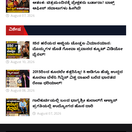
ಆತಂಕ: ಚಿತ್ರಮಂದಿರಕ್ಕೆ ಪ್ರೇಕ್ಷಕರು ಬರ್ತಾರಾ? ಬಾಕ್ಸ್
ಆಫೀಸ್ ಸವಾಲುಗಳು ಹೀಗಿವೆ!
August 07, 2026
ವಿಶೇಷ
85ರ ಹರೆಯದ ಅಜ್ಜಿಯ ಚೊಚ್ಚಲ ವಿಮಾನಯಾನ:
ಮೊಮ್ಮಗಳ ಜೊತೆ ಗೋವಾ ಪ್ರವಾಸದ ಕ್ಯೂಟ್ ವಿಡಿಯೋ
ವೈರಲ್!
August 10, 2026
2015ರಿಂದ ಕೂದಲೇ ಕತ್ತರಿಸಿಲ್ಲ! 8 ಅಡಿಗೂ ಹೆಚ್ಚು ಉದ್ದದ
ಕೂದಲು ಬೆಳೆಸಿ ಗಿನ್ನಿಸ್ ವಿಶ್ವ ದಾಖಲೆ ಬರೆದ ಭಾರತದ
ರೇಣು ಧರಿಯಾಲ್!
August 08, 2026
ಗಾಲಿಕುರ್ಚಿಯಲ್ಲಿ ಬಂದ ಭಾಗ್ಯಶ್ರೀ ಕುಲಾಲ್‌ಗೆ ಆಳ್ವಾಸ್
ಪ್ರಗತಿಯಲ್ಲಿ ಉದ್ಯೋಗದ ಹೊಸ ದಾರಿ
August 07, 2026