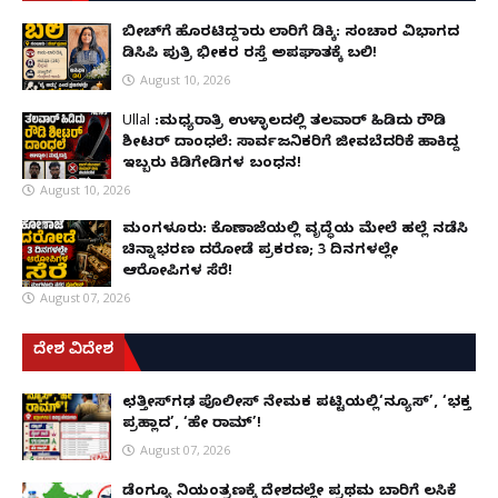
ಬೀಚ್‌ಗೆ ಹೊರಟಿದ್ದ ಕಾರು ಲಾರಿಗೆ ಡಿಕ್ಕಿ: ಸಂಚಾರ ವಿಭಾಗದ
ಡಿಸಿಪಿ ಪುತ್ರಿ ಭೀಕರ ರಸ್ತೆ ಅಪಘಾತಕ್ಕೆ ಬಲಿ!
August 10, 2026
Ullal :ಮಧ್ಯರಾತ್ರಿ ಉಳ್ಳಾಲದಲ್ಲಿ ತಲವಾರ್ ಹಿಡಿದು ರೌಡಿ
ಶೀಟರ್ ದಾಂಧಲೆ: ಸಾರ್ವಜನಿಕರಿಗೆ ಜೀವಬೆದರಿಕೆ ಹಾಕಿದ್ದ
ಇಬ್ಬರು ಕಿಡಿಗೇಡಿಗಳ ಬಂಧನ!
August 10, 2026
ಮಂಗಳೂರು: ಕೊಣಾಜೆಯಲ್ಲಿ ವೃದ್ಧೆಯ ಮೇಲೆ ಹಲ್ಲೆ ನಡೆಸಿ
ಚಿನ್ನಾಭರಣ ದರೋಡೆ ಪ್ರಕರಣ; 3 ದಿನಗಳಲ್ಲೇ
ಆರೋಪಿಗಳ ಸೆರೆ!
August 07, 2026
ದೇಶ ವಿದೇಶ
ಛತ್ತೀಸ್‌ಗಢ ಪೊಲೀಸ್ ನೇಮಕ ಪಟ್ಟಿಯಲ್ಲಿ‘ನ್ಯೂಸ್’, ‘ಭಕ್ತ
ಪ್ರಹ್ಲಾದ’, ‘ಹೇ ರಾಮ್’!
August 07, 2026
ಡೆಂಗ್ಯೂ ನಿಯಂತ್ರಣಕ್ಕೆ ದೇಶದಲ್ಲೇ ಪ್ರಥಮ ಬಾರಿಗೆ ಲಸಿಕೆ