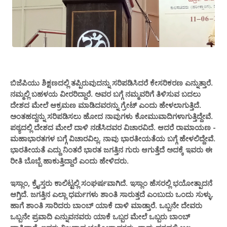
ಬಿಜೆಪಿಯು ಶಿಕ್ಷಣದಲ್ಲಿ ತಪ್ಪಿರುವುದನ್ನು ಸರಿಪಡಿಸಿದರೆ ಕೇಸರಿಕರಣ ಎನ್ನುತ್ತಾರೆ.
ನಮ್ಮಲ್ಲಿ ಬಹಳಯ ವೀರರಿದ್ದಾರೆ. ಅವರ ಬಗ್ಗೆ ನಮ್ಮವರಿಗೆ ತಿಳಿಸುವ ಬದಲು
ದೇಶದ ಮೇಲೆ ಆಕ್ರಮಣ ಮಾಡಿದವರನ್ನು ಗ್ರೇಟ್ ಎಂದು ಹೇಳಲಾಗುತ್ತಿದೆ.
ಅಂತಹದ್ದನ್ನು ಸರಿಪಡಿಸಲು ಹೋದ ನಾವುಗಳು ಕೋಮುವಾದಿಗಳಾಗುತ್ತಿದ್ದೇವೆ.
ಪಠ್ಯದಲ್ಲಿ ದೇಶದ ಮೇಲೆ ದಾಳಿ ನಡೆಸಿದವರ ವಿಚಾರವಿದೆ. ಆದರೆ ರಾಮಾಯಣ -
ಮಹಾಭಾರತಗಳ ಬಗ್ಗೆ ವಿಚಾರವಿಲ್ಲ. ನಾವು ಭಾರತೀಯತೆಯ ಬಗ್ಗೆ ಹೇಳಲಿದ್ದೇವೆ.
ಭಾರತೀಯತೆ ಎದ್ದು ನಿಂತರೆ ಭಾರತ ಜಗತ್ತಿನ ಗುರು ಆಗುತ್ತೆದೆ ಅದಕ್ಕೆ ಇವರು ಈ
ರೀತಿ ಬೊಬ್ಬೆ ಹಾಕುತ್ತಿದ್ದಾರೆ ಎಂದು ಹೇಳಿದರು.
ಇಸ್ಲಾಂ, ಕ್ರೈಸ್ತರು ಕಾಲಿಟ್ಟಲ್ಲಿ ಸಂಘರ್ಷವಾಗಿದೆ. ಇಸ್ಲಾಂ ಹೆಸರಲ್ಲಿ ಭಯೋತ್ಪಾದನೆ
ಆಗ್ತಿದೆ. ಜಗತ್ತಿನ ಎಲ್ಲಾ ಧರ್ಮಗಳು ಶಾಂತಿ ಸಾರುತ್ತದೆ ಎಂಬುದು ಒಂದು ಸುಳ್ಳು.
ಹಾಗೆ ಶಾಂತಿ ಸಾರಿದರು ಬಾಂಬ್ ಯಾಕೆ ದಾಳಿ ಮಾಡ್ತಾರೆ. ಒಬ್ಬನೇ ದೇವರು
ಒಬ್ಬನೇ ಪ್ರವಾದಿ ಎನ್ನುವನವರು ಯಾಕೆ ಒಬ್ಬರ ಮೇಲೆ ಒಬ್ಬರು ಬಾಂಬ್