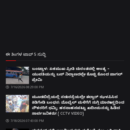
ಈ ತಿಂಗಳ ಟಾಪ್ 5 ಸುದ್ದಿ
ಬಂಟ್ವಾಳ: ಏಕಮುಖ ಪ್ರೀತಿ ದುರಂತದಲ್ಲಿ ಅಂತ್ಯ –
ಯುವತಿಯನ್ನು ಬಸ್ ನಿಲ್ದಾಣದಲ್ಲೇ ಕೊಚ್ಚಿ ಕೊಂದ ಪಾಗಲ್
ಪ್ರೇಮಿ
7/16/2026 08:29:00 PM
ಮೂಡಬಿದ್ರೆಯಲ್ಲಿ ನಡುರಸ್ತೆಯಲ್ಲೇ ತಲ್ವಾರ್ ಝಳಪಿಸಿದ
ಕಿಡಿಗೇಡಿ ಬಂಧನ: ಮೊಬೈಲ್ ಮಳಿಗೆಗೆ ನುಗ್ಗಿ ಮಾರಕಾಸ್ತ್ರದಿಂದ
ನೌಕರರಿಗೆ ಧಮ್ಕಿ; ಹರಸಾಹಸಪಟ್ಟು ಖದೀಮನನ್ನು ಹಿಡಿದ
ಸಾರ್ವಜನಿಕರು! ( CCTV VIDEO)
7/18/2026 07:43:00 PM