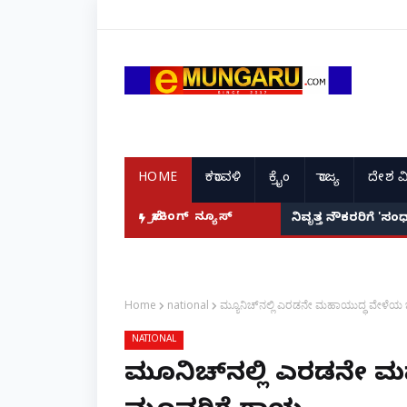
HOME
ಕರಾವಳಿ
ಕ್ರೈಂ
ರಾಜ್ಯ
ದೇಶ ವ
ಾರಾ? ಬಾಕ್ಸ್ ಆಫೀಸ್ ಸವಾಲುಗಳು ಹೀಗಿವೆ!
ಬ್ರೇಕಿಂಗ್ ನ್ಯೂಸ್
ನಿವೃತ್ತ ನೌಕರರಿಗೆ '
Home
national
ಮ್ಯೂನಿಚ್‌ನಲ್ಲಿ ಎರಡನೇ ಮಹಾಯುದ್ಧ ವೇಳೆಯ
NATIONAL
ಮ್ಯೂನಿಚ್‌ನಲ್ಲಿ ಎರಡನೇ 