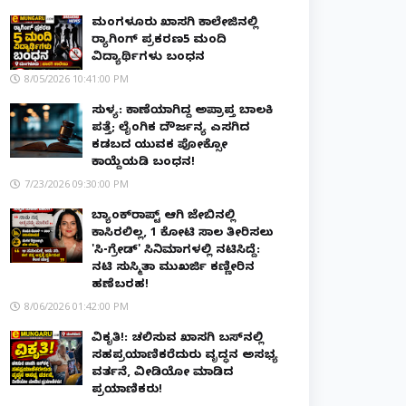
ಮಂಗಳೂರು ಖಾಸಗಿ ಕಾಲೇಜಿನಲ್ಲಿ
ರ‌್ಯಾಗಿಂಗ್ ಪ್ರಕರಣ5 ಮಂದಿ
ವಿದ್ಯಾರ್ಥಿಗಳು ಬಂಧನ
8/05/2026 10:41:00 PM
ಸುಳ್ಯ: ಕಾಣೆಯಾಗಿದ್ದ ಅಪ್ರಾಪ್ತ ಬಾಲಕಿ
ಪತ್ತೆ; ಲೈಂಗಿಕ ದೌರ್ಜನ್ಯ ಎಸಗಿದ
ಕಡಬದ ಯುವಕ ಪೋಕ್ಸೋ
ಕಾಯ್ದೆಯಡಿ ಬಂಧನ!
7/23/2026 09:30:00 PM
ಬ್ಯಾಂಕ್‌ರಾಪ್ಟ್‌ ಆಗಿ ಜೇಬಿನಲ್ಲಿ
ಕಾಸಿರಲಿಲ್ಲ, ₹1 ಕೋಟಿ ಸಾಲ ತೀರಿಸಲು
'ಸಿ-ಗ್ರೇಡ್' ಸಿನಿಮಾಗಳಲ್ಲಿ ನಟಿಸಿದ್ದೆ:
ನಟಿ ಸುಸ್ಮಿತಾ ಮುಖರ್ಜಿ ಕಣ್ಣೀರಿನ
ಹಣೆಬರಹ!
8/06/2026 01:42:00 PM
ವಿಕೃತಿ!: ಚಲಿಸುವ ಖಾಸಗಿ ಬಸ್‌ನಲ್ಲಿ
ಸಹಪ್ರಯಾಣಿಕರೆದುರು ವೃದ್ಧನ ಅಸಭ್ಯ
ವರ್ತನೆ, ವೀಡಿಯೋ ಮಾಡಿದ
ಪ್ರಯಾಣಿಕರು!