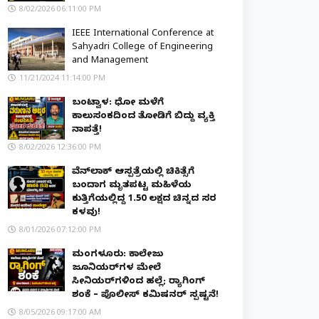
8/02/2026 06:11:00 PM
IEEE International Conference at
Sahyadri College of Engineering
and Management
11/21/2024 11:14:00 PM
ಬಂಟ್ವಾಳ: ಧೋ ಮಳೆಗೆ
ಕಾಲುಸಂಕದಿಂದ ತೋಡಿಗೆ ಬಿದ್ದು ವ್ಯಕ್ತಿ
ನಾಪತ್ತೆ!
8/02/2026 12:36:00 PM
ವೆನ್‌ಲಾಕ್ ಆಸ್ಪತ್ರೆಯಲ್ಲಿ ಚಿಕಿತ್ಸೆಗೆ
ಬಂದಾಗ ಮೃತಪಟ್ಟ ಮಹಿಳೆಯ
ಕುತ್ತಿಗೆಯಲ್ಲಿದ್ದ ₹1.50 ಲಕ್ಷದ ಚಿನ್ನದ ಸರ
ಕಳವು!
8/01/2026 07:12:00 PM
ಮಂಗಳೂರು: ಕಾಲೇಜು
ಜೂನಿಯರ್‌ಗಳ ಮೇಲೆ
ಸೀನಿಯರ್‌ಗಳಿಂದ ಹಲ್ಲೆ; ರ‌್ಯಾಗಿಂಗ್
ಶಂಕೆ – ಪೊಲೀಸ್ ಕಮಿಷನರ್ ಸ್ಪಷ್ಟನೆ!
8/05/2026 09:17:00 AM