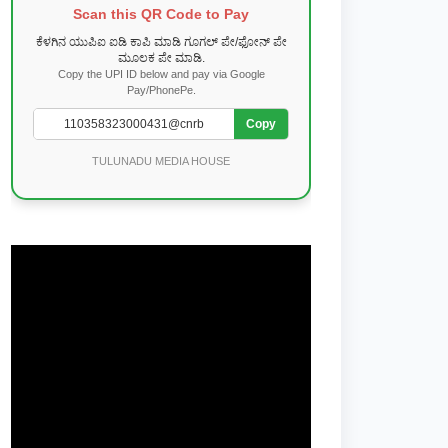
Scan this QR Code to Pay
ಕೆಳಗಿನ ಯುಪಿಐ ಐಡಿ ಕಾಪಿ ಮಾಡಿ ಗೂಗಲ್ ಪೇ/ಫೋನ್ ಪೇ
ಮೂಲಕ ಪೇ ಮಾಡಿ.
Copy the UPI ID below and pay via Google
Pay/PhonePe.
Copy
TULUNADU MEDIA HOUSE