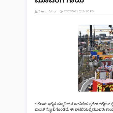
ಮೂವರಿಗೆ ಗಾಯ
Senior Editor
12/02/2021 02:24:00 PM
ಬರ್ಲಿನ್: ಇಲ್ಲಿನ ಮ್ಯೂನಿಚ್‌ನ ಜನನಿಬಿಡ ಪ್ರದೇಶದಲ್ಲಿ
ಬಾಂಬ್ ಸ್ಫೋಟಗೊಂಡಿದೆ. ಈ ಘಟನೆಯಲ್ಲಿ ಮೂವರು ಗಾಯಗೊಂ