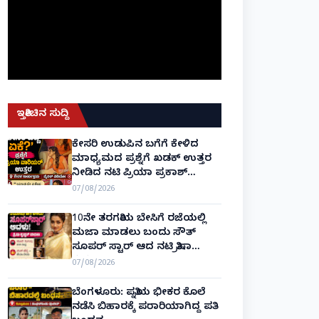
ಇತ್ತೀಚಿನ ಸುದ್ದಿ
ಕೇಸರಿ ಉಡುಪಿನ ಬಗೆಗೆ ಕೇಳಿದ
ಮಾಧ್ಯಮದ ಪ್ರಶ್ನೆಗೆ ಖಡಕ್ ಉತ್ತರ
ನೀಡಿದ ನಟಿ ಪ್ರಿಯಾ ಪ್ರಕಾಶ್
ವಾರಿಯರ್! Priya Prakash Varrier
07/08/2026
10ನೇ ತರಗತಿಯ ಬೇಸಿಗೆ ರಜೆಯಲ್ಲಿ
ಮಜಾ ಮಾಡಲು ಬಂದು ಸೌತ್
ಸೂಪರ್ ಸ್ಟಾರ್ ಆದ ನಟಿ ತ್ರಿಷಾ
ಕೃಷ್ಣನ್!
07/08/2026
ಬೆಂಗಳೂರು: ಪತ್ನಿಯ ಭೀಕರ ಕೊಲೆ
ನಡೆಸಿ ಬಿಹಾರಕ್ಕೆ ಪರಾರಿಯಾಗಿದ್ದ ಪತಿ