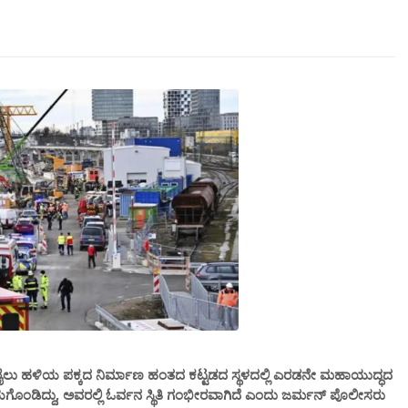
ರುವ ರೈಲು ಹಳಿಯ ಪಕ್ಕದ ನಿರ್ಮಾಣ ಹಂತದ ಕಟ್ಟಡದ ಸ್ಥಳದಲ್ಲಿ ಎರಡನೇ ಮಹಾಯುದ್ಧದ
ಡಿದ್ದು,‌ ಅವರಲ್ಲಿ ಓರ್ವನ ಸ್ಥಿತಿ ಗಂಭೀರವಾಗಿದೆ ಎಂದು ಜರ್ಮನ್ ಪೊಲೀಸರು