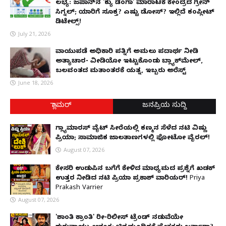
ಲಭ್ಯ: ಜಪಾನ್‌ನ 'ಕ್ಯು ಡೆಂಗಾ' ಮಾರಾಟಕ್ಕೆ ಕೇಂದ್ರದ ಗ್ರೀನ್
ಸಿಗ್ನಲ್; ಯಾರಿಗೆ ಸೂಕ್ತ? ಎಷ್ಟು ಡೋಸ್? ಇಲ್ಲಿದೆ ಕಂಪ್ಲೀಟ್
ಡಿಟೇಲ್ಸ್!
July 21, 2026
ವಾಯುಪಡೆ ಅಧಿಕಾರಿ ಪತ್ನಿಗೆ ಅಮಲು ಪದಾರ್ಥ ನೀಡಿ
ಅತ್ಯಾಚಾರ- ವೀಡಿಯೋ ಇಟ್ಟುಕೊಂಡು ಬ್ಲ್ಯಾಕ್‌ಮೇಲ್,
ಬಲವಂತದ ಮತಾಂತರಕ್ಕೆ ಯತ್ನ, ಇಬ್ಬರು ಅರೆಸ್ಟ್
June 18, 2026
ಗ್ಲಾಮರ್
ಜನಪ್ರಿಯ ಸುದ್ದಿ
ಗ್ಲ್ಯಾಮಾರಸ್ ವೈಟ್‌ ಸೀರೆಯಲ್ಲಿ ಕಣ್ಮನ ಸೆಳೆದ ನಟಿ ವಿಷ್ಣು
ಪ್ರಿಯಾ; ಸಾಮಾಜಿಕ ಜಾಲತಾಣಗಳಲ್ಲಿ ಫೋಟೋ ವೈರಲ್!
August 07, 2026
ಕೇಸರಿ ಉಡುಪಿನ ಬಗೆಗೆ ಕೇಳಿದ ಮಾಧ್ಯಮದ ಪ್ರಶ್ನೆಗೆ ಖಡಕ್
ಉತ್ತರ ನೀಡಿದ ನಟಿ ಪ್ರಿಯಾ ಪ್ರಕಾಶ್ ವಾರಿಯರ್! Priya
Prakash Varrier
August 07, 2026
'ಶಾಂತಿ ಕ್ರಾಂತಿ' ರೀ-ರಿಲೀಸ್ ಟ್ರೆಂಡ್ ನಡುವೆಯೇ