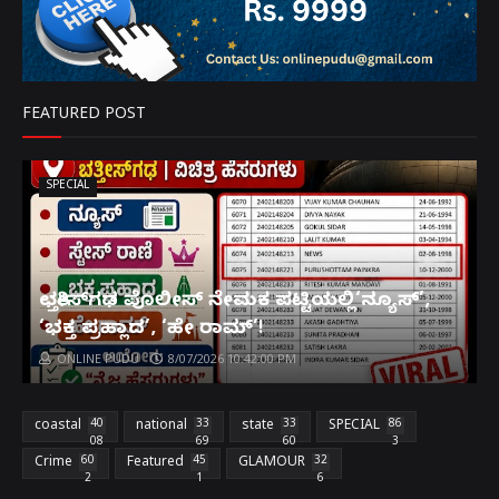
FEATURED POST
SPECIAL
ಛತ್ತೀಸ್‌ಗಢ ಪೊಲೀಸ್ ನೇಮಕ ಪಟ್ಟಿಯಲ್ಲಿ‘ನ್ಯೂಸ್’,
‘ಭಕ್ತ ಪ್ರಹ್ಲಾದ’, ‘ಹೇ ರಾಮ್’!
ONLINE PUDU
8/07/2026 10:42:00 PM
coastal
40
national
33
state
33
SPECIAL
86
08
69
60
3
Crime
60
Featured
45
GLAMOUR
32
2
1
6