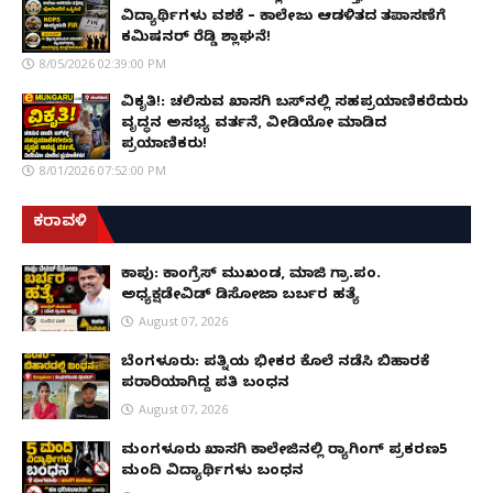
ವಿದ್ಯಾರ್ಥಿಗಳು ವಶಕ್ಕೆ – ಕಾಲೇಜು ಆಡಳಿತದ ತಪಾಸಣೆಗೆ
ಕಮಿಷನರ್ ರೆಡ್ಡಿ ಶ್ಲಾಘನೆ!
8/05/2026 02:39:00 PM
ವಿಕೃತಿ!: ಚಲಿಸುವ ಖಾಸಗಿ ಬಸ್‌ನಲ್ಲಿ ಸಹಪ್ರಯಾಣಿಕರೆದುರು
ವೃದ್ಧನ ಅಸಭ್ಯ ವರ್ತನೆ, ವೀಡಿಯೋ ಮಾಡಿದ
ಪ್ರಯಾಣಿಕರು!
8/01/2026 07:52:00 PM
ಕರಾವಳಿ
ಕಾಪು: ಕಾಂಗ್ರೆಸ್ ಮುಖಂಡ, ಮಾಜಿ ಗ್ರಾ.ಪಂ.
ಅಧ್ಯಕ್ಷಡೇವಿಡ್ ಡಿಸೋಜಾ ಬರ್ಬರ ಹತ್ಯೆ
August 07, 2026
ಬೆಂಗಳೂರು: ಪತ್ನಿಯ ಭೀಕರ ಕೊಲೆ ನಡೆಸಿ ಬಿಹಾರಕ್ಕೆ
ಪರಾರಿಯಾಗಿದ್ದ ಪತಿ ಬಂಧನ
August 07, 2026
ಮಂಗಳೂರು ಖಾಸಗಿ ಕಾಲೇಜಿನಲ್ಲಿ ರ‌್ಯಾಗಿಂಗ್ ಪ್ರಕರಣ5
ಮಂದಿ ವಿದ್ಯಾರ್ಥಿಗಳು ಬಂಧನ