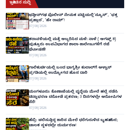
ಇತ್ತೀಚಿನ ಸುದ್ದಿ
ಛತ್ತೀಸ್‌ಗಢ ಪೊಲೀಸ್ ನೇಮಕ ಪಟ್ಟಿಯಲ್ಲಿ‘ನ್ಯೂಸ್’, ‘ಭಕ್ತ
ಪ್ರಹ್ಲಾದ’, ‘ಹೇ ರಾಮ್’!
07/08/2026
ಕರಾವಳಿಯಲ್ಲಿ ಮತ್ತೆ ಅಬ್ಬರಿಸಿದ ಮಳೆ: ನಾಳೆ ( ಆಗಷ್ಟ್ 8)
ಪುತ್ತೂರು ಉಪವಿಭಾಗದ ಶಾಲಾ-ಕಾಲೇಜುಗಳಿಗೆ ರಜೆ
ಘೋಷಣೆ!
07/08/2026
ಗಾಲಿಕುರ್ಚಿಯಲ್ಲಿ ಬಂದ ಭಾಗ್ಯಶ್ರೀ ಕುಲಾಲ್‌ಗೆ ಆಳ್ವಾಸ್
ಪ್ರಗತಿಯಲ್ಲಿ ಉದ್ಯೋಗದ ಹೊಸ ದಾರಿ
07/08/2026
ಮಂಗಳೂರು: ಕೊಣಾಜೆಯಲ್ಲಿ ವೃದ್ಧೆಯ ಮೇಲೆ ಹಲ್ಲೆ ನಡೆಸಿ
ಚಿನ್ನಾಭರಣ ದರೋಡೆ ಪ್ರಕರಣ; 3 ದಿನಗಳಲ್ಲೇ ಆರೋಪಿಗಳ
ಸೆರೆ!
07/08/2026
ಹೆಬ್ರಿ: ಚಲಿಸುತ್ತಿದ್ದ ಕಾರಿನ ಮೇಲೆ ಧರೆಗುರುಳಿದ ಬೃಹತ್ ಮರ;
ಚಾಲಕ ಸ್ಥಳದಲ್ಲೇ ದುರ್ಮರಣ!