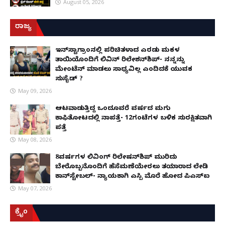
August 05, 2026
ರಾಜ್ಯ
ಇನ್​ಸ್ಟಾಗ್ರಾಂನಲ್ಲಿ ಪರಿಚಿತಳಾದ ಎರಡು ಮಕ್ಕಳ
ತಾಯಿಯೊಂದಿಗೆ ಲಿವಿನ್ ರಿಲೇಶನ್​ಶಿಪ್- ನನ್ನನ್ನು
ಮೇಂಟೆನ್ ಮಾಡಲು ಸಾಧ್ಯವಿಲ್ಲ ಎಂದಿದಕ್ಕೆ ಯುವಕ
ಸುಸೈಡ್ ?
May 09, 2026
ಆಟವಾಡುತ್ತಿದ್ದ ಒಂದೂವರೆ ವರ್ಷದ ಮಗು
ಕಾಫಿತೋಟದಲ್ಲಿ ನಾಪತ್ತೆ- 12ಗಂಟೆಗಳ ಬಳಿಕ ಸುರಕ್ಷಿತವಾಗಿ
ಪತ್ತೆ
May 08, 2026
8ವರ್ಷಗಳ ಲಿವಿಂಗ್‌ ರಿಲೇಷನ್‌ಶಿಪ್ ಮುರಿದು
ಬೇರೊಬ್ಬನೊಂದಿಗೆ ಹೆಸೆಮಣೆಯೇರಲು ತಯಾರಾದ ಲೇಡಿ
ಕಾನ್‌ಸ್ಟೇಬಲ್- ನ್ಯಾಯಕ್ಕಾಗಿ ಎಸ್ಪಿ ಮೊರೆ ಹೋದ ಪಿಎಸ್ಐ
May 07, 2026
ಕ್ರೈಂ