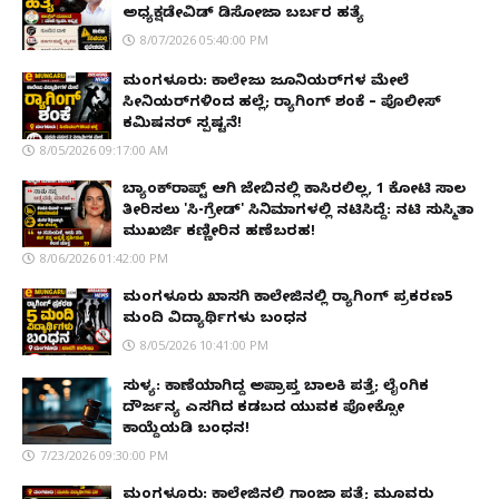
ಅಧ್ಯಕ್ಷಡೇವಿಡ್ ಡಿಸೋಜಾ ಬರ್ಬರ ಹತ್ಯೆ
8/07/2026 05:40:00 PM
ಮಂಗಳೂರು: ಕಾಲೇಜು ಜೂನಿಯರ್‌ಗಳ ಮೇಲೆ
ಸೀನಿಯರ್‌ಗಳಿಂದ ಹಲ್ಲೆ; ರ‌್ಯಾಗಿಂಗ್ ಶಂಕೆ – ಪೊಲೀಸ್
ಕಮಿಷನರ್ ಸ್ಪಷ್ಟನೆ!
8/05/2026 09:17:00 AM
ಬ್ಯಾಂಕ್‌ರಾಪ್ಟ್‌ ಆಗಿ ಜೇಬಿನಲ್ಲಿ ಕಾಸಿರಲಿಲ್ಲ, ₹1 ಕೋಟಿ ಸಾಲ
ತೀರಿಸಲು 'ಸಿ-ಗ್ರೇಡ್' ಸಿನಿಮಾಗಳಲ್ಲಿ ನಟಿಸಿದ್ದೆ: ನಟಿ ಸುಸ್ಮಿತಾ
ಮುಖರ್ಜಿ ಕಣ್ಣೀರಿನ ಹಣೆಬರಹ!
8/06/2026 01:42:00 PM
ಮಂಗಳೂರು ಖಾಸಗಿ ಕಾಲೇಜಿನಲ್ಲಿ ರ‌್ಯಾಗಿಂಗ್ ಪ್ರಕರಣ5
ಮಂದಿ ವಿದ್ಯಾರ್ಥಿಗಳು ಬಂಧನ
8/05/2026 10:41:00 PM
ಸುಳ್ಯ: ಕಾಣೆಯಾಗಿದ್ದ ಅಪ್ರಾಪ್ತ ಬಾಲಕಿ ಪತ್ತೆ; ಲೈಂಗಿಕ
ದೌರ್ಜನ್ಯ ಎಸಗಿದ ಕಡಬದ ಯುವಕ ಪೋಕ್ಸೋ
ಕಾಯ್ದೆಯಡಿ ಬಂಧನ!
7/23/2026 09:30:00 PM
ಮಂಗಳೂರು: ಕಾಲೇಜಿನಲ್ಲಿ ಗಾಂಜಾ ಪತ್ತೆ; ಮೂವರು