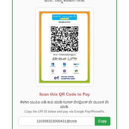
ಇರಲಿ. ನಿಮ್ಮ ಕೊಡುಗೆ ನೀಡಿ.
Scan this QR Code to Pay
ಕೆಳಗಿನ ಯುಪಿಐ ಐಡಿ ಕಾಪಿ ಮಾಡಿ ಗೂಗಲ್ ಪೇ/ಫೋನ್ ಪೇ ಮೂಲಕ ಪೇ
ಮಾಡಿ.
Copy the UPI ID below and pay via Google Pay/PhonePe.
Copy