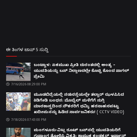
ಈ ತಿಂಗಳ ಟಾಪ್ 5 ಸುದ್ದಿ
ಬಂಟ್ವಾಳ: ಏಕಮುಖ ಪ್ರೀತಿ ದುರಂತದಲ್ಲಿ ಅಂತ್ಯ –
ಯುವತಿಯನ್ನು ಬಸ್ ನಿಲ್ದಾಣದಲ್ಲೇ ಕೊಚ್ಚಿ ಕೊಂದ ಪಾಗಲ್
ಪ್ರೇಮಿ
7/16/2026 08:29:00 PM
ಮೂಡಬಿದ್ರೆಯಲ್ಲಿ ನಡುರಸ್ತೆಯಲ್ಲೇ ತಲ್ವಾರ್ ಝಳಪಿಸಿದ
ಕಿಡಿಗೇಡಿ ಬಂಧನ: ಮೊಬೈಲ್ ಮಳಿಗೆಗೆ ನುಗ್ಗಿ
ಮಾರಕಾಸ್ತ್ರದಿಂದ ನೌಕರರಿಗೆ ಧಮ್ಕಿ; ಹರಸಾಹಸಪಟ್ಟು
ಖದೀಮನನ್ನು ಹಿಡಿದ ಸಾರ್ವಜನಿಕರು! ( CCTV VIDEO)
7/18/2026 07:43:00 PM
ಮಂಗಳೂರು-ವಿಟ್ಲ ರೂಟ್ ಬಸ್‌ನಲ್ಲಿ ಯುವತಿಯರಿಗೆ
ಗುಪ್ತಾಂಗ ತೋರಿಸಿ ವಿಕೃತಿ: ಕಾಮುಕ ಕಂಡಕ್ಟರ್ ಇರ್ಫಾನ್