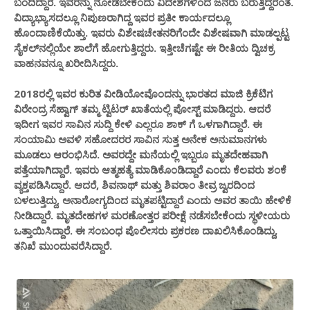
ಬಂದಿದ್ದಾರೆ‌. ಇವರನ್ನು ನೋಡಬೇಕೆಂದು ವಿದೇಶಗಳಿಂದ ಜನರು ಬರುತ್ತಿದ್ದರಂತೆ.
ವಿದ್ಯಾಭ್ಯಾಸದಲ್ಲೂ ನಿಪುಣರಾಗಿದ್ದ ಇವರ ಪ್ರತೀ ಕಾರ್ಯದಲ್ಲೂ
ಹೊಂದಾಣಿಕೆಯಿತ್ತು. ಇವರು ವಿಶೇಷಚೇತನರಿಗೆಂದೇ ವಿಶೇಷವಾಗಿ ಮಾಡಲ್ಪಟ್ಟ
ಸೈಕಲ್‌ನಲ್ಲಿಯೇ ಶಾಲೆಗೆ ಹೋಗುತ್ತಿದ್ದರು. ಇತ್ತೀಚೆಗಷ್ಟೇ ಈ ರೀತಿಯ ದ್ವಿಚಕ್ರ
ವಾಹನವನ್ನೂ ಖರೀದಿಸಿದ್ದರು.
2018ರಲ್ಲಿ ಇವರ ಕುರಿತ ವೀಡಿಯೋವೊಂದನ್ನು ಭಾರತದ ಮಾಜಿ ಕ್ರಿಕೆಟಿಗ
ವಿರೇಂದ್ರ ಸೆಹ್ವಾಗ್​ ತಮ್ಮ ಟ್ವಿಟರ್​ ಖಾತೆಯಲ್ಲಿ ಪೋಸ್ಟ್​ ಮಾಡಿದ್ದರು. ಆದರೆ
ಇದೀಗ ಇವರ ಸಾವಿನ ಸುದ್ದಿ ಕೇಳಿ ಎಲ್ಲರೂ ಶಾಕ್​ ಗೆ ಒಳಗಾಗಿದ್ದಾರೆ.‌ ಈ
ಸಂಯಾಮಿ ಅವಳಿ ಸಹೋದರರ ಸಾವಿನ ಸುತ್ತ ಅನೇಕ ಅನುಮಾನಗಳು
ಮೂಡಲು‌ ಆರಂಭಿಸಿದೆ. ಅವರದ್ದೇ ಮನೆಯಲ್ಲಿ ಇಬ್ಬರೂ ಮೃತದೇಹವಾಗಿ
ಪತ್ತೆಯಾಗಿದ್ದಾರೆ. ಇವರು ಆತ್ಮಹತ್ಯೆ ಮಾಡಿಕೊಂಡಿದ್ದಾರೆ ಎಂದು ಕೆಲವರು ಶಂಕೆ
ವ್ಯಕ್ತಪಡಿಸಿದ್ದಾರೆ. ಆದರೆ, ಶಿವನಾಥ್ ಮತ್ತು ಶಿವರಾಂ ತೀವ್ರ ಜ್ವರದಿಂದ
ಬಳಲುತ್ತಿದ್ದು, ಅನಾರೋಗ್ಯದಿಂದ ಮೃತಪಟ್ಟಿದ್ದಾರೆ ಎಂದು ಅವರ ತಾಯಿ ಹೇಳಿಕೆ
ನೀಡಿದ್ದಾರೆ. ಮೃತದೇಹಗಳ ಮರಣೋತ್ತರ ಪರೀಕ್ಷೆ ನಡೆಸಬೇಕೆಂದು ಸ್ಥಳೀಯರು
ಒತ್ತಾಯಿಸಿದ್ದಾರೆ. ಈ ಸಂಬಂಧ ಪೊಲೀಸರು ಪ್ರಕರಣ ದಾಖಲಿಸಿಕೊಂಡಿದ್ದು,
ತನಿಖೆ ಮುಂದುವರೆಸಿದ್ದಾರೆ.