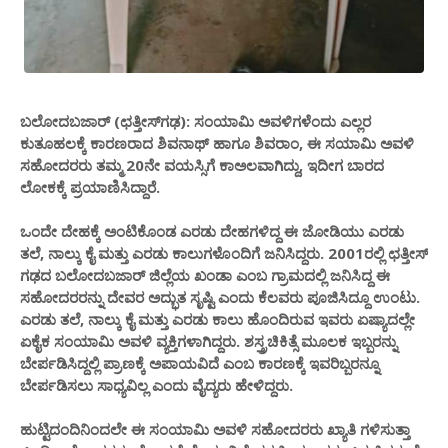
ಬಲೋದಬಜಾರ್ (ಛತ್ತೀಸ್​ಗಢ): ಸಂಯಾಮಿ ಅವಳಿಗಳೆಂದು ಎಲ್ಲರ
ಕುತೂಹಲಕ್ಕೆ ಕಾರಣರಾದ ಶಿವನಾಥ್ ಹಾಗೂ ಶಿವರಾಂ, ಈ ಸಯಾಮಿ ಅವಳಿ
ಸಹೋದರರು ತಮ್ಮ 20ನೇ ವಯಸ್ಸಿಗೆ ಕಾಅಲವಾಗಿದ್ದು, ಇದೀಗ ಬಾರದ
ಲೋಕಕ್ಕೆ ಪ್ರಯಾಣಿಸಿದ್ದಾರೆ.
ಒಂದೇ ದೇಹಕ್ಕೆ ಅಂಟಿಕೊಂಡ ಎರಡು ದೇಹಗಳಿದ್ದ ಈ ಜೋಡಿಯು ಎರಡು
ತಲೆ, ನಾಲ್ಕು ಕೈ ಮತ್ತು ಎರಡು ಕಾಲುಗಳೊಂದಿಗೆ ಜನಿಸಿದ್ದರು. 2001ರಲ್ಲಿ ಛತ್ತೀಸ್​
ಗಢದ ಬಲೋದಬಜಾರ್ ಜಿಲ್ಲೆಯ ಖಂಡಾ ಎಂಬ ಗ್ರಾಮದಲ್ಲಿ ಜನಿಸಿದ್ದ ಈ
ಸಹೋದರರನ್ನು ದೇವರ ಅದ್ಭುತ ಸೃಷ್ಟಿ ಎಂದು ಕೆಲವರು ಪೂಜಿಸಿದ್ದೂ ಉಂಟು.
ಎರಡು ತಲೆ, ನಾಲ್ಕು ಕೈ ಮತ್ತು ಎರಡು ಕಾಲು ಹೊಂದಿರುವ ಇವರು ಏಷ್ಯಾದಲ್ಲೇ
ಏಕೈಕ ಸಂಯಾಮಿ ಅವಳಿ ವ್ಯಕ್ತಿಗಳಾಗಿದ್ದರು. ಶಸ್ತ್ರಚಿಕಿತ್ಸೆ ಮೂಲಕ ಇಬ್ಬರನ್ನು
ಬೇರ್ಪಡಿಸಿದ್ದಲ್ಲಿ ಪ್ರಾಣಕ್ಕೆ ಅಪಾಯವಿದೆ ಎಂಬ ಕಾರಣಕ್ಕೆ ಇವರಿಬ್ಬರನ್ನೂ
ಬೇರ್ಪಡಿಸಲು ಸಾಧ್ಯವಿಲ್ಲ ಎಂದು ವೈದ್ಯರು ಹೇಳಿದ್ದರು.
ಹುಟ್ಟಿದಂದಿನಿಂದಲೇ ಈ ಸಂಯಾಮಿ ಅವಳಿ ಸಹೋದರರು ಖ್ಯಾತಿ ಗಳಿಸುತ್ತಾ