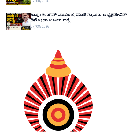
07/08/2026
ಕಾಪು: ಕಾಂಗ್ರೆಸ್ ಮುಖಂಡ, ಮಾಜಿ ಗ್ರಾ.ಪಂ. ಅಧ್ಯಕ್ಷಡೇವಿಡ್
ಡಿಸೋಜಾ ಬರ್ಬರ ಹತ್ಯೆ
07/08/2026