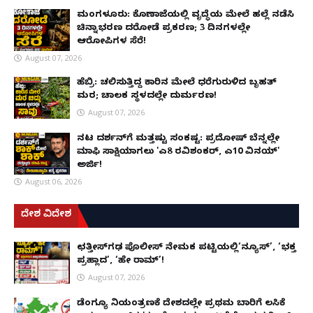
ಮಂಗಳೂರು: ಕೊಣಾಜೆಯಲ್ಲಿ ವೃದ್ಧೆಯ ಮೇಲೆ ಹಲ್ಲೆ ನಡೆಸಿ
ಚಿನ್ನಾಭರಣ ದರೋಡೆ ಪ್ರಕರಣ; 3 ದಿನಗಳಲ್ಲೇ
ಆರೋಪಿಗಳ ಸೆರೆ!
August 07, 2026
ಹೆಬ್ರಿ: ಚಲಿಸುತ್ತಿದ್ದ ಕಾರಿನ ಮೇಲೆ ಧರೆಗುರುಳಿದ ಬೃಹತ್
ಮರ; ಚಾಲಕ ಸ್ಥಳದಲ್ಲೇ ದುರ್ಮರಣ!
August 07, 2026
ನಟ ದರ್ಶನ್‌ಗೆ ಮತ್ತಷ್ಟು ಸಂಕಷ್ಟ: ಪ್ರದೋಷ್ ಬೆನ್ನಲ್ಲೇ
ಮಾಫಿ ಸಾಕ್ಷಿಯಾಗಲು 'ಎ8 ರವಿಶಂಕರ್, ಎ10 ವಿನಯ್'
ಅರ್ಜಿ!
August 06, 2026
ದೇಶ ವಿದೇಶ
ಛತ್ತೀಸ್‌ಗಢ ಪೊಲೀಸ್ ನೇಮಕ ಪಟ್ಟಿಯಲ್ಲಿ‘ನ್ಯೂಸ್’, ‘ಭಕ್ತ
ಪ್ರಹ್ಲಾದ’, ‘ಹೇ ರಾಮ್’!
August 07, 2026
ಡೆಂಗ್ಯೂ ನಿಯಂತ್ರಣಕ್ಕೆ ದೇಶದಲ್ಲೇ ಪ್ರಥಮ ಬಾರಿಗೆ ಲಸಿಕೆ