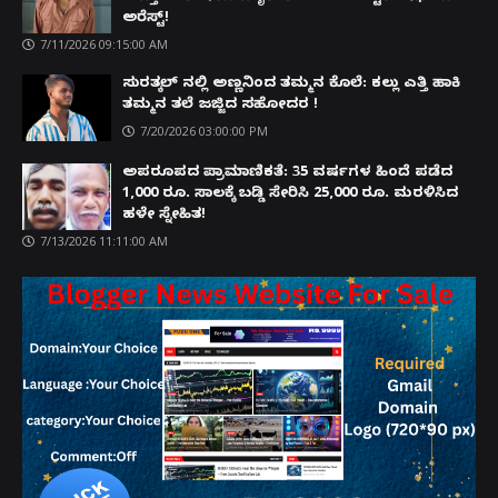
ಅರೆಸ್ಟ್!
7/11/2026 09:15:00 AM
ಸುರತ್ಕಲ್ ನಲ್ಲಿ ಅಣ್ಣನಿಂದ ತಮ್ಮನ ಕೊಲೆ: ಕಲ್ಲು ಎತ್ತಿ ಹಾಕಿ
ತಮ್ಮನ ತಲೆ ಜಜ್ಜಿದ ಸಹೋದರ !
7/20/2026 03:00:00 PM
ಅಪರೂಪದ ಪ್ರಾಮಾಣಿಕತೆ: 35 ವರ್ಷಗಳ ಹಿಂದೆ ಪಡೆದ
1,000 ರೂ. ಸಾಲಕ್ಕೆ ಬಡ್ಡಿ ಸೇರಿಸಿ 25,000 ರೂ. ಮರಳಿಸಿದ
ಹಳೇ ಸ್ನೇಹಿತ!
7/13/2026 11:11:00 AM