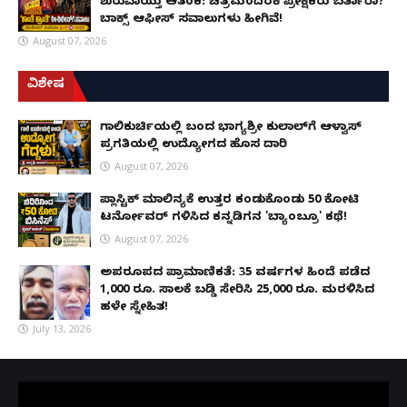
ಶುರುವಾಯ್ತು ಆತಂಕ: ಚಿತ್ರಮಂದಿರಕ್ಕೆ ಪ್ರೇಕ್ಷಕರು ಬರ್ತಾರಾ?
ಬಾಕ್ಸ್ ಆಫೀಸ್ ಸವಾಲುಗಳು ಹೀಗಿವೆ!
August 07, 2026
ವಿಶೇಷ
ಗಾಲಿಕುರ್ಚಿಯಲ್ಲಿ ಬಂದ ಭಾಗ್ಯಶ್ರೀ ಕುಲಾಲ್‌ಗೆ ಆಳ್ವಾಸ್
ಪ್ರಗತಿಯಲ್ಲಿ ಉದ್ಯೋಗದ ಹೊಸ ದಾರಿ
August 07, 2026
ಪ್ಲಾಸ್ಟಿಕ್ ಮಾಲಿನ್ಯಕ್ಕೆ ಉತ್ತರ ಕಂಡುಕೊಂಡು ₹50 ಕೋಟಿ
ಟರ್ನೋವರ್ ಗಳಿಸಿದ ಕನ್ನಡಿಗನ 'ಬ್ಯಾಂಬ್ರೂ' ಕಥೆ!
August 07, 2026
ಅಪರೂಪದ ಪ್ರಾಮಾಣಿಕತೆ: 35 ವರ್ಷಗಳ ಹಿಂದೆ ಪಡೆದ
1,000 ರೂ. ಸಾಲಕ್ಕೆ ಬಡ್ಡಿ ಸೇರಿಸಿ 25,000 ರೂ. ಮರಳಿಸಿದ
ಹಳೇ ಸ್ನೇಹಿತ!
July 13, 2026