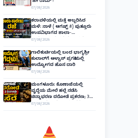
‘ಹೇ ರಾಮ್’!
07/08/2026
ಕರಾವಳಿಯಲ್ಲಿ ಮತ್ತೆ ಅಬ್ಬರಿಸಿದ
ಮಳೆ: ನಾಳೆ ( ಆಗಷ್ಟ್ 8) ಪುತ್ತೂರು
ಉಪವಿಭಾಗದ ಶಾಲಾ-
ಕಾಲೇಜುಗಳಿಗೆ ರಜೆ ಘೋಷಣೆ!
07/08/2026
ಗಾಲಿಕುರ್ಚಿಯಲ್ಲಿ ಬಂದ ಭಾಗ್ಯಶ್ರೀ
ಕುಲಾಲ್‌ಗೆ ಆಳ್ವಾಸ್ ಪ್ರಗತಿಯಲ್ಲಿ
ಉದ್ಯೋಗದ ಹೊಸ ದಾರಿ
07/08/2026
ಮಂಗಳೂರು: ಕೊಣಾಜೆಯಲ್ಲಿ
ವೃದ್ಧೆಯ ಮೇಲೆ ಹಲ್ಲೆ ನಡೆಸಿ
ಚಿನ್ನಾಭರಣ ದರೋಡೆ ಪ್ರಕರಣ; 3
ದಿನಗಳಲ್ಲೇ ಆರೋಪಿಗಳ ಸೆರೆ!
07/08/2026