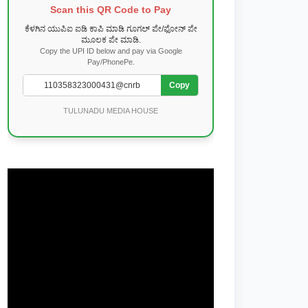
Scan this QR Code to Pay
ಕೆಳಗಿನ ಯುಪಿಐ ಐಡಿ ಕಾಪಿ ಮಾಡಿ ಗೂಗಲ್ ಪೇ/ಫೋನ್ ಪೇ
ಮೂಲಕ ಪೇ ಮಾಡಿ.
Copy the UPI ID below and pay via Google
Pay/PhonePe.
Copy
TULUNADU MEDIA HOUSE