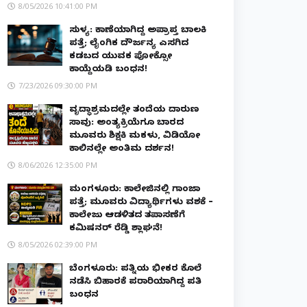
8/05/2026 10:41:00 PM
ಸುಳ್ಯ: ಕಾಣೆಯಾಗಿದ್ದ ಅಪ್ರಾಪ್ತ ಬಾಲಕಿ
ಪತ್ತೆ; ಲೈಂಗಿಕ ದೌರ್ಜನ್ಯ ಎಸಗಿದ
ಕಡಬದ ಯುವಕ ಪೋಕ್ಸೋ
ಕಾಯ್ದೆಯಡಿ ಬಂಧನ!
7/23/2026 09:30:00 PM
ವೃದ್ಧಾಶ್ರಮದಲ್ಲೇ ತಂದೆಯ ದಾರುಣ
ಸಾವು: ಅಂತ್ಯಕ್ರಿಯೆಗೂ ಬಾರದ
ಮೂವರು ಶಿಕ್ಷಕಿ ಮಕಳು, ವಿಡಿಯೋ
ಕಾಲಿನಲ್ಲೇ ಅಂತಿಮ ದರ್ಶನ!
8/06/2026 12:35:00 PM
ಮಂಗಳೂರು: ಕಾಲೇಜಿನಲ್ಲಿ ಗಾಂಜಾ
ಪತ್ತೆ; ಮೂವರು ವಿದ್ಯಾರ್ಥಿಗಳು ವಶಕ್ಕೆ –
ಕಾಲೇಜು ಆಡಳಿತದ ತಪಾಸಣೆಗೆ
ಕಮಿಷನರ್ ರೆಡ್ಡಿ ಶ್ಲಾಘನೆ!
8/05/2026 02:39:00 PM
ಬೆಂಗಳೂರು: ಪತ್ನಿಯ ಭೀಕರ ಕೊಲೆ
ನಡೆಸಿ ಬಿಹಾರಕ್ಕೆ ಪರಾರಿಯಾಗಿದ್ದ ಪತಿ
ಬಂಧನ