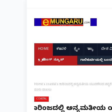
HOME
ಕರಾವಳಿ
ಕ್ರೈಂ
ರಾಜ್ಯ
ದೇಶ ವ
ಬ್ರೇಕಿಂಗ್ ನ್ಯೂಸ್
ಗಾಲಿಕುರ್ಚಿಯಲ್ಲಿ ಬಂದ
ಮಂಗಳೂರು: ಕೊಣಾ
Home
coastal
ಕಾರಿಂಜದಲ್ಲಿ ಅನ್ಯಮತೀಯ ಯುವಕರಿಂದ ಚಪ್ಪಲಿ
ದೂರು ದಾಖಲು
COASTAL
ಕಾರಿಂಜದಲ್ಲಿ ಅನ್ಯಮತೀಯ ಯ