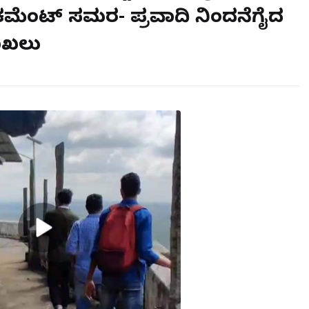
ಕಮೆಂಟ್ ಸಮರ- ಪ್ರವಾದಿ ನಿಂದನೆಗೈದ
ಾಖಲು