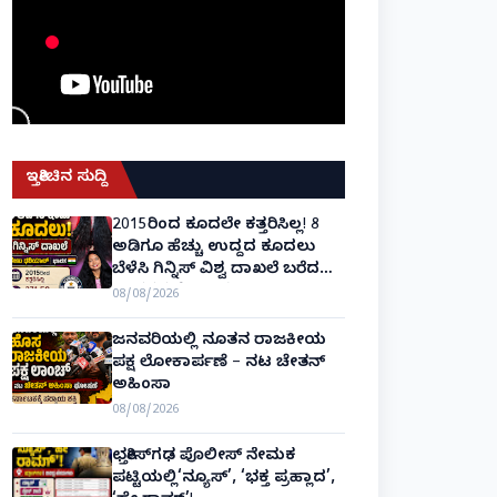
ಇತ್ತೀಚಿನ ಸುದ್ದಿ
2015ರಿಂದ ಕೂದಲೇ ಕತ್ತರಿಸಿಲ್ಲ! 8
ಅಡಿಗೂ ಹೆಚ್ಚು ಉದ್ದದ ಕೂದಲು
ಬೆಳೆಸಿ ಗಿನ್ನಿಸ್ ವಿಶ್ವ ದಾಖಲೆ ಬರೆದ
ಭಾರತದ ರೇಣು ಧರಿಯಾಲ್!
08/08/2026
ಜನವರಿಯಲ್ಲಿ ನೂತನ ರಾಜಕೀಯ
ಪಕ್ಷ ಲೋಕಾರ್ಪಣೆ – ನಟ ಚೇತನ್
ಅಹಿಂಸಾ
08/08/2026
ಛತ್ತೀಸ್‌ಗಢ ಪೊಲೀಸ್ ನೇಮಕ
ಪಟ್ಟಿಯಲ್ಲಿ‘ನ್ಯೂಸ್’, ‘ಭಕ್ತ ಪ್ರಹ್ಲಾದ’,