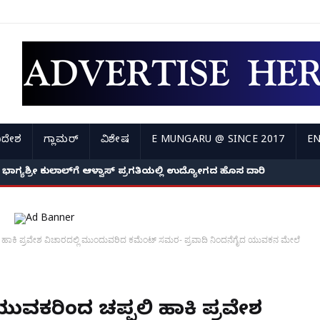
ಿದೇಶ
ಗ್ಲಾಮರ್
ವಿಶೇಷ
E MUNGARU @ SINCE 2017
EN
 ಭಾಗ್ಯಶ್ರೀ ಕುಲಾಲ್‌ಗೆ ಆಳ್ವಾಸ್ ಪ್ರಗತಿಯಲ್ಲಿ ಉದ್ಯೋಗದ ಹೊಸ ದಾರಿ
ಜೆಯಲ್ಲಿ ವೃದ್ಧೆಯ ಮೇಲೆ ಹಲ್ಲೆ ನಡೆಸಿ ಚಿನ್ನಾಭರಣ ದರೋಡೆ ಪ್ರಕರಣ; 3 ದಿನಗಳ
 ಹಾಕಿ ಪ್ರವೇಶ ವಿಚಾರದಲ್ಲಿ ಮುಂದುವರಿದ ಕಮೆಂಟ್ ಸಮರ- ಪ್ರವಾದಿ ನಿಂದನೆಗೈದ ಯುವಕನ ಮೇಲೆ
ುವಕರಿಂದ ಚಪ್ಪಲಿ ಹಾಕಿ ಪ್ರವೇಶ