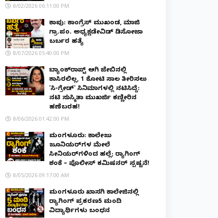
8/02/2026 06:11:00 PM
ಕಾಪು: ಕಾಂಗ್ರೆಸ್ ಮುಖಂಡ, ಮಾಜಿ
ಗ್ರಾ.ಪಂ. ಅಧ್ಯಕ್ಷಡೇವಿಡ್ ಡಿಸೋಜಾ
ಬರ್ಬರ ಹತ್ಯೆ
8/07/2026 05:40:00 PM
ಬ್ಯಾಂಕ್‌ರಾಪ್ಟ್‌ ಆಗಿ ಜೇಬಿನಲ್ಲಿ
ಕಾಸಿರಲಿಲ್ಲ, ₹1 ಕೋಟಿ ಸಾಲ ತೀರಿಸಲು
'ಸಿ-ಗ್ರೇಡ್' ಸಿನಿಮಾಗಳಲ್ಲಿ ನಟಿಸಿದ್ದೆ:
ನಟಿ ಸುಸ್ಮಿತಾ ಮುಖರ್ಜಿ ಕಣ್ಣೀರಿನ
ಹಣೆಬರಹ!
8/06/2026 01:42:00 PM
ಮಂಗಳೂರು: ಕಾಲೇಜು
ಜೂನಿಯರ್‌ಗಳ ಮೇಲೆ
ಸೀನಿಯರ್‌ಗಳಿಂದ ಹಲ್ಲೆ; ರ‌್ಯಾಗಿಂಗ್
ಶಂಕೆ – ಪೊಲೀಸ್ ಕಮಿಷನರ್ ಸ್ಪಷ್ಟನೆ!
8/05/2026 09:17:00 AM
ಮಂಗಳೂರು ಖಾಸಗಿ ಕಾಲೇಜಿನಲ್ಲಿ
ರ‌್ಯಾಗಿಂಗ್ ಪ್ರಕರಣ5 ಮಂದಿ
ವಿದ್ಯಾರ್ಥಿಗಳು ಬಂಧನ