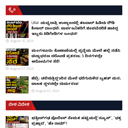
ಕ್ರೈಂ
Ullal :ಮಧ್ಯರಾತ್ರಿ ಉಳ್ಳಾಲದಲ್ಲಿ ತಲವಾರ್ ಹಿಡಿದು ರೌಡಿ
ಶೀಟರ್ ದಾಂಧಲೆ: ಸಾರ್ವಜನಿಕರಿಗೆ ಜೀವಬೆದರಿಕೆ ಹಾಕಿದ್ದ
ಇಬ್ಬರು ಕಿಡಿಗೇಡಿಗಳ ಬಂಧನ!
August 10, 2026
ಮಂಗಳೂರು: ಕೊಣಾಜೆಯಲ್ಲಿ ವೃದ್ಧೆಯ ಮೇಲೆ ಹಲ್ಲೆ ನಡೆಸಿ
ಚಿನ್ನಾಭರಣ ದರೋಡೆ ಪ್ರಕರಣ; 3 ದಿನಗಳಲ್ಲೇ
ಆರೋಪಿಗಳ ಸೆರೆ!
August 07, 2026
ಹೆಬ್ರಿ: ಚಲಿಸುತ್ತಿದ್ದ ಕಾರಿನ ಮೇಲೆ ಧರೆಗುರುಳಿದ ಬೃಹತ್ ಮರ;
ಚಾಲಕ ಸ್ಥಳದಲ್ಲೇ ದುರ್ಮರಣ!
August 07, 2026
ದೇಶ ವಿದೇಶ
ಛತ್ತೀಸ್‌ಗಢ ಪೊಲೀಸ್ ನೇಮಕ ಪಟ್ಟಿಯಲ್ಲಿ‘ನ್ಯೂಸ್’, ‘ಭಕ್ತ
ಪ್ರಹ್ಲಾದ’, ‘ಹೇ ರಾಮ್’!