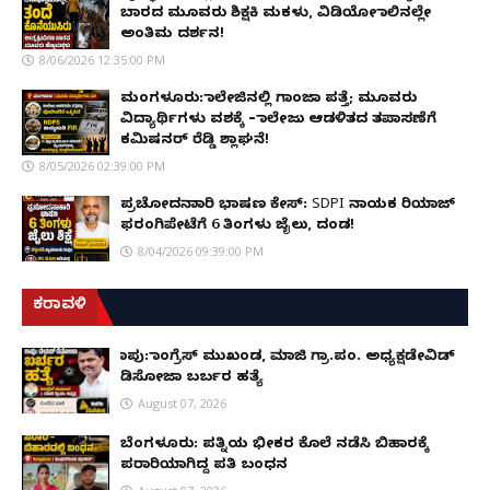
ಬಾರದ ಮೂವರು ಶಿಕ್ಷಕಿ ಮಕಳು, ವಿಡಿಯೋ ಕಾಲಿನಲ್ಲೇ
ಅಂತಿಮ ದರ್ಶನ!
8/06/2026 12:35:00 PM
ಮಂಗಳೂರು: ಕಾಲೇಜಿನಲ್ಲಿ ಗಾಂಜಾ ಪತ್ತೆ; ಮೂವರು
ವಿದ್ಯಾರ್ಥಿಗಳು ವಶಕ್ಕೆ – ಕಾಲೇಜು ಆಡಳಿತದ ತಪಾಸಣೆಗೆ
ಕಮಿಷನರ್ ರೆಡ್ಡಿ ಶ್ಲಾಘನೆ!
8/05/2026 02:39:00 PM
ಪ್ರಚೋದನಾಕಾರಿ ಭಾಷಣ ಕೇಸ್: SDPI ನಾಯಕ ರಿಯಾಜ್
ಫರಂಗಿಪೇಟೆಗೆ 6 ತಿಂಗಳು ಜೈಲು, ದಂಡ!
8/04/2026 09:39:00 PM
ಕರಾವಳಿ
ಕಾಪು: ಕಾಂಗ್ರೆಸ್ ಮುಖಂಡ, ಮಾಜಿ ಗ್ರಾ.ಪಂ. ಅಧ್ಯಕ್ಷಡೇವಿಡ್
ಡಿಸೋಜಾ ಬರ್ಬರ ಹತ್ಯೆ
August 07, 2026
ಬೆಂಗಳೂರು: ಪತ್ನಿಯ ಭೀಕರ ಕೊಲೆ ನಡೆಸಿ ಬಿಹಾರಕ್ಕೆ
ಪರಾರಿಯಾಗಿದ್ದ ಪತಿ ಬಂಧನ