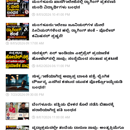
ಮಂಗಳೂರು ಖಾಸಗಿ ಕಾಲೇಜಿನಲ್ಲಿ ರ‌್ಯಾಗಿಂಗ್ ಪ್ರಕರಣ5
ಮಂದಿ ವಿದ್ಯಾರ್ಥಿಗಳು ಬಂಧನ
8/05/2026 10:41:00 PM
ಮಂಗಳೂರು: ಕಾಲೇಜು ಜೂನಿಯರ್‌ಗಳ ಮೇಲೆ
ಸೀನಿಯರ್‌ಗಳಿಂದ ಹಲ್ಲೆ; ರ‌್ಯಾಗಿಂಗ್ ಶಂಕೆ – ಪೊಲೀಸ್
ಕಮಿಷನರ್ ಸ್ಪಷ್ಟನೆ!
8/05/2026 09:17:00 AM
ಸುರತ್ಕಲ್: ಏರ್ ಇಂಡಿಯಾ ಎಕ್ಸ್‌ಪ್ರೆಸ್ ಪ್ರಯಾಣಿಕ
ಹೋಟೆಲ್‌ನಲ್ಲಿ ಸಾವು; ಸಂಸ್ಥೆಯಿಂದ ಸಂತಾಪ ಪ್ರಕಟಣೆ
8/02/2026 06:11:00 PM
ಸುಳ್ಯ: ಕಾಣೆಯಾಗಿದ್ದ ಅಪ್ರಾಪ್ತ ಬಾಲಕಿ ಪತ್ತೆ; ಲೈಂಗಿಕ
ದೌರ್ಜನ್ಯ ಎಸಗಿದ ಕಡಬದ ಯುವಕ ಪೋಕ್ಸೋ ಕಾಯ್ದೆಯಡಿ
ಬಂಧನ!
7/23/2026 09:30:00 PM
ಬೆಂಗಳೂರು: ಪತ್ನಿಯ ಭೀಕರ ಕೊಲೆ ನಡೆಸಿ ಬಿಹಾರಕ್ಕೆ
ಪರಾರಿಯಾಗಿದ್ದ ಪತಿ ಬಂಧನ
8/07/2026 11:00:00 AM
ವೃದ್ಧಾಶ್ರಮದಲ್ಲೇ ತಂದೆಯ ದಾರುಣ ಸಾವು: ಅಂತ್ಯಕ್ರಿಯೆಗೂ