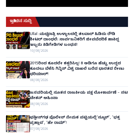
ಇತ್ತೀಚಿನ ಸುದ್ದಿ
Ullal :ಮಧ್ಯರಾತ್ರಿ ಉಳ್ಳಾಲದಲ್ಲಿ ತಲವಾರ್ ಹಿಡಿದು ರೌಡಿ
ಶೀಟರ್ ದಾಂಧಲೆ: ಸಾರ್ವಜನಿಕರಿಗೆ ಜೀವಬೆದರಿಕೆ ಹಾಕಿದ್ದ
ಇಬ್ಬರು ಕಿಡಿಗೇಡಿಗಳ ಬಂಧನ!
10/08/2026
2015ರಿಂದ ಕೂದಲೇ ಕತ್ತರಿಸಿಲ್ಲ! 8 ಅಡಿಗೂ ಹೆಚ್ಚು ಉದ್ದದ
ಕೂದಲು ಬೆಳೆಸಿ ಗಿನ್ನಿಸ್ ವಿಶ್ವ ದಾಖಲೆ ಬರೆದ ಭಾರತದ ರೇಣು
ಧರಿಯಾಲ್!
08/08/2026
ಜನವರಿಯಲ್ಲಿ ನೂತನ ರಾಜಕೀಯ ಪಕ್ಷ ಲೋಕಾರ್ಪಣೆ – ನಟ
ಚೇತನ್ ಅಹಿಂಸಾ
08/08/2026
ಛತ್ತೀಸ್‌ಗಢ ಪೊಲೀಸ್ ನೇಮಕ ಪಟ್ಟಿಯಲ್ಲಿ‘ನ್ಯೂಸ್’, ‘ಭಕ್ತ
ಪ್ರಹ್ಲಾದ’, ‘ಹೇ ರಾಮ್’!
07/08/2026