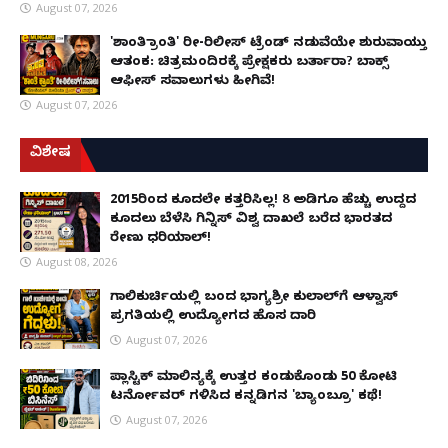
August 07, 2026
'ಶಾಂತಿ ಕ್ರಾಂತಿ' ರೀ-ರಿಲೀಸ್ ಟ್ರೆಂಡ್ ನಡುವೆಯೇ ಶುರುವಾಯ್ತು
ಆತಂಕ: ಚಿತ್ರಮಂದಿರಕ್ಕೆ ಪ್ರೇಕ್ಷಕರು ಬರ್ತಾರಾ? ಬಾಕ್ಸ್
ಆಫೀಸ್ ಸವಾಲುಗಳು ಹೀಗಿವೆ!
August 07, 2026
ವಿಶೇಷ
2015ರಿಂದ ಕೂದಲೇ ಕತ್ತರಿಸಿಲ್ಲ! 8 ಅಡಿಗೂ ಹೆಚ್ಚು ಉದ್ದದ
ಕೂದಲು ಬೆಳೆಸಿ ಗಿನ್ನಿಸ್ ವಿಶ್ವ ದಾಖಲೆ ಬರೆದ ಭಾರತದ
ರೇಣು ಧರಿಯಾಲ್!
August 08, 2026
ಗಾಲಿಕುರ್ಚಿಯಲ್ಲಿ ಬಂದ ಭಾಗ್ಯಶ್ರೀ ಕುಲಾಲ್‌ಗೆ ಆಳ್ವಾಸ್
ಪ್ರಗತಿಯಲ್ಲಿ ಉದ್ಯೋಗದ ಹೊಸ ದಾರಿ
August 07, 2026
ಪ್ಲಾಸ್ಟಿಕ್ ಮಾಲಿನ್ಯಕ್ಕೆ ಉತ್ತರ ಕಂಡುಕೊಂಡು ₹50 ಕೋಟಿ
ಟರ್ನೋವರ್ ಗಳಿಸಿದ ಕನ್ನಡಿಗನ 'ಬ್ಯಾಂಬ್ರೂ' ಕಥೆ!
August 07, 2026