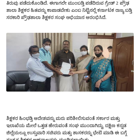
ತಿರುವು ಪಡೆದುಕೊಂಡಿದೆ. ಈಗಾಗಲೇ
ಮುಂಬಡ್ತಿ ಪಡೆದಿರುವ ಗ್ರೇಡ್ 2
ಪ್ರೌಢ
ಶಾಲಾ ಶಿಕ್ಷಕರ ಹಿತವನ್ನು ಕಾಪಾಡಬೇಕು ಎಂಬ ನಿಟ್ಟಿನಲ್ಲಿ
ಕರ್ನಾಟಕ ರಾಜ್ಯ ಬಡ್ತಿ
ಸರಕಾರಿ ಪ್ರೌಢಶಾಲಾ ಶಿಕ್ಷಕರ ಸಂಘ ಅಭಿಯಾನ ಆರಂಭಿಸಿದೆ.
ಶಿಕ್ಷಕರ ಹಿಂಭಡ್ತಿ ಆದೇಶವನ್ನು ಮರು ಪರಿಶೀಲಿಸುವಂತೆ ಸರ್ಕಾರ ಮತ್ತು
ಇಲಾಖೆಯ ಮೇಲೆ ಒತ್ತಡ ಹೇರುವಂತೆ ಸಂಘ ಮುಂದಾಗಿದ್ದು, ದಕ್ಷಿಣ ಕನ್ನಡ
ಜಿಲ್ಲೆಯಲ್ಲೂ ಉಸ್ತುವಾರಿ ಸಚಿವರು ಮತ್ತು ಶಾಸಕರನ್ನು ಭೇಟಿ ಮಾಡಿ ಈ ಬಗ್ಗೆ