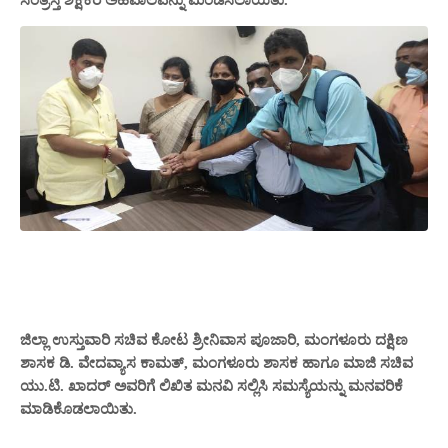
ಸಂತ್ರಸ್ತ ಶಿಕ್ಷಕರ ಅಹವಾಲವನ್ನು ಮಂಡಿಸಲಾಯಿತು.
ಜಿಲ್ಲಾ ಉಸ್ತುವಾರಿ ಸಚಿವ ಕೋಟ ಶ್ರೀನಿವಾಸ ಪೂಜಾರಿ, ಮಂಗಳೂರು ದಕ್ಷಿಣ
ಶಾಸಕ ಡಿ. ವೇದವ್ಯಾಸ ಕಾಮತ್, ಮಂಗಳೂರು ಶಾಸಕ ಹಾಗೂ ಮಾಜಿ ಸಚಿವ
ಯು.ಟಿ. ಖಾದರ್ ಅವರಿಗೆ ಲಿಖಿತ ಮನವಿ ಸಲ್ಲಿಸಿ ಸಮಸ್ಯೆಯನ್ನು ಮನವರಿಕೆ
ಮಾಡಿಕೊಡಲಾಯಿತು.