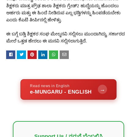
ಶಿಕ್ಷಕರು ಮಾತ್ರ ಪ್ರೌಢ ಶಾಲಾ ಶಿಕ್ಷಕರು ಗ್ರೇಡ್2 ಹುದ್ದೆಯನ್ನು ಹೊಂದಲು
ಅರ್ಹರು ಮತ್ತು ಈ ಹಿಂದೆ ನೀಡಿರುವ ಎಲ್ಲ ಭಡ್ತಿಗಳನ್ನು ಹಿಂಪಡೆಯಬೇಕು
ಎಂದು ಕೆಎಟಿ ತೀರ್ಪಿನಲ್ಲಿ ಹೇಳಿತ್ತು.
ಈ ಬಗ್ಗೆ ಬಡ್ತಿ ಶಿಕ್ಷಕರ ಸಂಘ ಮೇಲ್ಮನವಿ ಸಲ್ಲಿಸಲು ಮುಂದಾಗಿದ್ದು, ಸರ್ಕಾರದ
ಮೇಲೆ ಒತ್ತಡ ಹೇರಲು ಈ ಮನವಿ ಸಲ್ಲಿಸಲಾಗುತ್ತಿದೆ.
Read news in English
→
e-MUNGARU - ENGLISH
Support Us / ನಮಗೆ ಬೆಂಬಲಿಸಿ