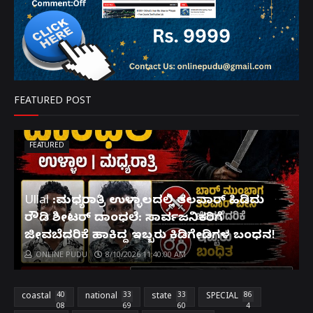
FEATURED POST
FEATURED
Ullal :ಮಧ್ಯರಾತ್ರಿ ಉಳ್ಳಾಲದಲ್ಲಿ ತಲವಾರ್ ಹಿಡಿದು
ರೌಡಿ ಶೀಟರ್ ದಾಂಧಲೆ: ಸಾರ್ವಜನಿಕರಿಗೆ
ಜೀವಬೆದರಿಕೆ ಹಾಕಿದ್ದ ಇಬ್ಬರು ಕಿಡಿಗೇಡಿಗಳ ಬಂಧನ!
ONLINE PUDU
8/10/2026 11:40:00 AM
coastal
40
national
33
state
33
SPECIAL
86
08
69
60
4