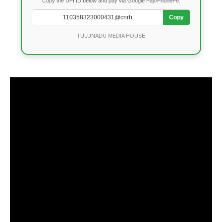
Copy the UPI ID below and pay via Google Pay/PhonePe.
Copy
TULUNADU MEDIA HOUSE