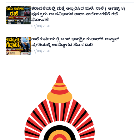
ಕರಾವಳಿಯಲ್ಲಿ ಮತ್ತೆ ಅಬ್ಬರಿಸಿದ ಮಳೆ: ನಾಳೆ ( ಆಗಷ್ಟ್ 8)
ಪುತ್ತೂರು ಉಪವಿಭಾಗದ ಶಾಲಾ-ಕಾಲೇಜುಗಳಿಗೆ ರಜೆ
ಘೋಷಣೆ!
07/08/2026
ಗಾಲಿಕುರ್ಚಿಯಲ್ಲಿ ಬಂದ ಭಾಗ್ಯಶ್ರೀ ಕುಲಾಲ್‌ಗೆ ಆಳ್ವಾಸ್
ಪ್ರಗತಿಯಲ್ಲಿ ಉದ್ಯೋಗದ ಹೊಸ ದಾರಿ
07/08/2026