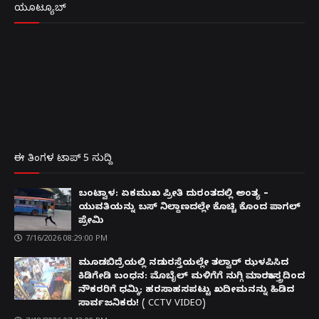
ಯೂಟ್ಯೂಬ್
ಈ ತಿಂಗಳ ಟಾಪ್ 5 ಸುದ್ದಿ
ಬಂಟ್ವಾಳ: ಏಕಮುಖ ಪ್ರೀತಿ ದುರಂತದಲ್ಲಿ ಅಂತ್ಯ –
ಯುವತಿಯನ್ನು ಬಸ್ ನಿಲ್ದಾಣದಲ್ಲೇ ಕೊಚ್ಚಿ ಕೊಂದ ಪಾಗಲ್
ಪ್ರೇಮಿ
7/16/2026 08:29:00 PM
ಮೂಡಬಿದ್ರೆಯಲ್ಲಿ ನಡುರಸ್ತೆಯಲ್ಲೇ ತಲ್ವಾರ್ ಝಳಪಿಸಿದ
ಕಿಡಿಗೇಡಿ ಬಂಧನ: ಮೊಬೈಲ್ ಮಳಿಗೆಗೆ ನುಗ್ಗಿ ಮಾರಕಾಸ್ತ್ರದಿಂದ
ನೌಕರರಿಗೆ ಧಮ್ಕಿ; ಹರಸಾಹಸಪಟ್ಟು ಖದೀಮನನ್ನು ಹಿಡಿದ
ಸಾರ್ವಜನಿಕರು! ( CCTV VIDEO)