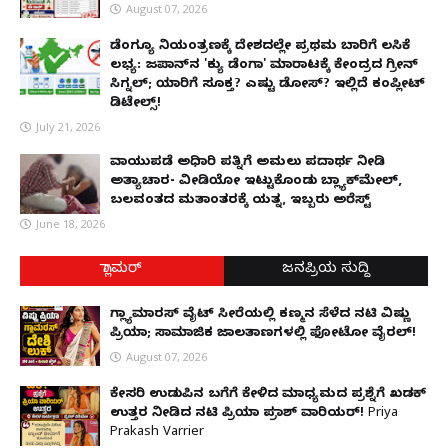
August 07, 2026
ಡೆಂಗ್ಯೂ ನಿಯಂತ್ರಣಕ್ಕೆ ದೇಶದಲ್ಲೇ ಪ್ರಥಮ ಬಾರಿಗೆ ಲಸಿಕೆ
ಲಭ್ಯ: ಜಪಾನ್‌ನ 'ಕ್ಯು ಡೆಂಗಾ' ಮಾರಾಟಕ್ಕೆ ಕೇಂದ್ರದ ಗ್ರೀನ್
ಸಿಗ್ನಲ್; ಯಾರಿಗೆ ಸೂಕ್ತ? ಎಷ್ಟು ಡೋಸ್? ಇಲ್ಲಿದೆ ಕಂಪ್ಲೀಟ್
ಡಿಟೇಲ್ಸ್!
July 21, 2026
ವಾಯುಪಡೆ ಅಧಿಕಾರಿ ಪತ್ನಿಗೆ ಅಮಲು ಪದಾರ್ಥ ನೀಡಿ
ಅತ್ಯಾಚಾರ- ವೀಡಿಯೋ ಇಟ್ಟುಕೊಂಡು ಬ್ಲ್ಯಾಕ್‌ಮೇಲ್,
ಬಲವಂತದ ಮತಾಂತರಕ್ಕೆ ಯತ್ನ, ಇಬ್ಬರು ಅರೆಸ್ಟ್
June 18, 2026
ಗ್ಲಾಮರ್
ಜನಪ್ರಿಯ ಸುದ್ದಿ
ಗ್ಲ್ಯಾಮಾರಸ್ ವೈಟ್‌ ಸೀರೆಯಲ್ಲಿ ಕಣ್ಮನ ಸೆಳೆದ ನಟಿ ವಿಷ್ಣು
ಪ್ರಿಯಾ; ಸಾಮಾಜಿಕ ಜಾಲತಾಣಗಳಲ್ಲಿ ಫೋಟೋ ವೈರಲ್!
August 07, 2026
ಕೇಸರಿ ಉಡುಪಿನ ಬಗೆಗೆ ಕೇಳಿದ ಮಾಧ್ಯಮದ ಪ್ರಶ್ನೆಗೆ ಖಡಕ್
ಉತ್ತರ ನೀಡಿದ ನಟಿ ಪ್ರಿಯಾ ಪ್ರಕಾಶ್ ವಾರಿಯರ್! Priya
Prakash Varrier