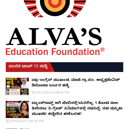
ವಾರದ ಟಾಪ್ 10 ಸುದ್ದಿ
ಕಾಪು: ಕಾಂಗ್ರೆಸ್ ಮುಖಂಡ, ಮಾಜಿ ಗ್ರಾ.ಪಂ. ಅಧ್ಯಕ್ಷಡೇವಿಡ್
ಡಿಸೋಜಾ ಬರ್ಬರ ಹತ್ಯೆ
8/07/2026 05:40:00 PM
ಬ್ಯಾಂಕ್‌ರಾಪ್ಟ್‌ ಆಗಿ ಜೇಬಿನಲ್ಲಿ ಕಾಸಿರಲಿಲ್ಲ, ₹1 ಕೋಟಿ ಸಾಲ
ತೀರಿಸಲು 'ಸಿ-ಗ್ರೇಡ್' ಸಿನಿಮಾಗಳಲ್ಲಿ ನಟಿಸಿದ್ದೆ: ನಟಿ ಸುಸ್ಮಿತಾ
ಮುಖರ್ಜಿ ಕಣ್ಣೀರಿನ ಹಣೆಬರಹ!
8/06/2026 01:42:00 PM