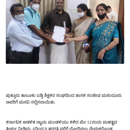
ಪುತ್ತೂರು ತಾಲೂಕು ಬಡ್ತಿ ಶಿಕ್ಷಕರ ಸಂಘದಿಂದ ಶಾಸಕ ಸಂಜೀವ ಮಠಂದೂರು
ಅವರಿಗೆ ಮನವಿ ಸಲ್ಲಿಸಲಾಯಿತು.
ಕರ್ನಾಟಕ ಆಡಳಿತ ನ್ಯಾಯ ಮಂಡಳಿಯು ಕಳೆದ ಮೇ 12ರಂದು ಮಹತ್ವದ
ತೀರ್ಪು ನೀಡಿದ್ದು, 6ರಿಂದ 8 ತರಗತಿ ವರೆಗೆ ಬೋಧಿಸಲು ನೇಮಕಗೊಂಡ