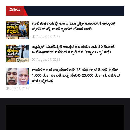
ವಿಶೇಷ
ಗಾಲಿಕುರ್ಚಿಯಲ್ಲಿ ಬಂದ ಭಾಗ್ಯಶ್ರೀ ಕುಲಾಲ್‌ಗೆ ಆಳ್ವಾಸ್
ಪ್ರಗತಿಯಲ್ಲಿ ಉದ್ಯೋಗದ ಹೊಸ ದಾರಿ
August 07, 2026
ಪ್ಲಾಸ್ಟಿಕ್ ಮಾಲಿನ್ಯಕ್ಕೆ ಉತ್ತರ ಕಂಡುಕೊಂಡು ₹50 ಕೋಟಿ
ಟರ್ನೋವರ್ ಗಳಿಸಿದ ಕನ್ನಡಿಗನ 'ಬ್ಯಾಂಬ್ರೂ' ಕಥೆ!
August 07, 2026
ಅಪರೂಪದ ಪ್ರಾಮಾಣಿಕತೆ: 35 ವರ್ಷಗಳ ಹಿಂದೆ ಪಡೆದ
1,000 ರೂ. ಸಾಲಕ್ಕೆ ಬಡ್ಡಿ ಸೇರಿಸಿ 25,000 ರೂ. ಮರಳಿಸಿದ
ಹಳೇ ಸ್ನೇಹಿತ!
July 13, 2026