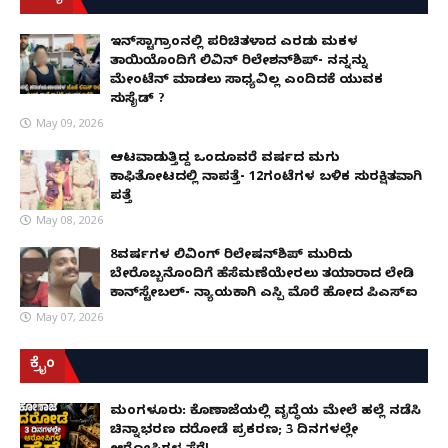
ಇನ್​ಸ್ಟಾಗ್ರಾಂನಲ್ಲಿ ಪರಿಚಿತಳಾದ ಎರಡು ಮಕ್ಕಳ
ತಾಯಿಯೊಂದಿಗೆ ಲಿವಿನ್ ರಿಲೇಶನ್​ಶಿಪ್- ನನ್ನನ್ನು
ಮೇಂಟೆನ್ ಮಾಡಲು ಸಾಧ್ಯವಿಲ್ಲ ಎಂದಿದಕ್ಕೆ ಯುವಕ
ಸುಸೈಡ್ ?
May 09, 2026
ಆಟವಾಡುತ್ತಿದ್ದ ಒಂದೂವರೆ ವರ್ಷದ ಮಗು
ಕಾಫಿತೋಟದಲ್ಲಿ ನಾಪತ್ತೆ- 12ಗಂಟೆಗಳ ಬಳಿಕ ಸುರಕ್ಷಿತವಾಗಿ
ಪತ್ತೆ
May 08, 2026
8ವರ್ಷಗಳ ಲಿವಿಂಗ್‌ ರಿಲೇಷನ್‌ಶಿಪ್ ಮುರಿದು
ಬೇರೊಬ್ಬನೊಂದಿಗೆ ಹೆಸೆಮಣೆಯೇರಲು ತಯಾರಾದ ಲೇಡಿ
ಕಾನ್‌ಸ್ಟೇಬಲ್- ನ್ಯಾಯಕ್ಕಾಗಿ ಎಸ್ಪಿ ಮೊರೆ ಹೋದ ಪಿಎಸ್ಐ
May 07, 2026
ಕ್ರೈಂ
ಮಂಗಳೂರು: ಕೊಣಾಜೆಯಲ್ಲಿ ವೃದ್ಧೆಯ ಮೇಲೆ ಹಲ್ಲೆ ನಡೆಸಿ
ಚಿನ್ನಾಭರಣ ದರೋಡೆ ಪ್ರಕರಣ; 3 ದಿನಗಳಲ್ಲೇ