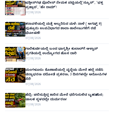
ಛತ್ತೀಸ್‌ಗಢ ಪೊಲೀಸ್ ನೇಮಕ ಪಟ್ಟಿಯಲ್ಲಿ‘ನ್ಯೂಸ್’, ‘ಭಕ್ತ
ಪ್ರಹ್ಲಾದ’, ‘ಹೇ ರಾಮ್’!
07/08/2026
ಕರಾವಳಿಯಲ್ಲಿ ಮತ್ತೆ ಅಬ್ಬರಿಸಿದ ಮಳೆ: ನಾಳೆ ( ಆಗಷ್ಟ್ 8)
ಪುತ್ತೂರು ಉಪವಿಭಾಗದ ಶಾಲಾ-ಕಾಲೇಜುಗಳಿಗೆ ರಜೆ
ಘೋಷಣೆ!
07/08/2026
ಗಾಲಿಕುರ್ಚಿಯಲ್ಲಿ ಬಂದ ಭಾಗ್ಯಶ್ರೀ ಕುಲಾಲ್‌ಗೆ ಆಳ್ವಾಸ್
ಪ್ರಗತಿಯಲ್ಲಿ ಉದ್ಯೋಗದ ಹೊಸ ದಾರಿ
07/08/2026
ಮಂಗಳೂರು: ಕೊಣಾಜೆಯಲ್ಲಿ ವೃದ್ಧೆಯ ಮೇಲೆ ಹಲ್ಲೆ ನಡೆಸಿ
ಚಿನ್ನಾಭರಣ ದರೋಡೆ ಪ್ರಕರಣ; 3 ದಿನಗಳಲ್ಲೇ ಆರೋಪಿಗಳ
ಸೆರೆ!
07/08/2026
ಹೆಬ್ರಿ: ಚಲಿಸುತ್ತಿದ್ದ ಕಾರಿನ ಮೇಲೆ ಧರೆಗುರುಳಿದ ಬೃಹತ್ ಮರ;
ಚಾಲಕ ಸ್ಥಳದಲ್ಲೇ ದುರ್ಮರಣ!
07/08/2026