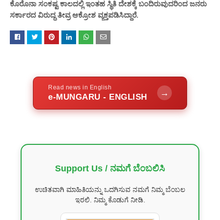
ಕೊರೊನಾ ಸಂಕಷ್ಟ ಕಾಲದಲ್ಲಿ ಇಂತಹ ಸ್ಥಿತಿ ದೇಶಕ್ಕೆ ಬಂದಿರುವುದರಿಂದ ಜನರು
ಸರ್ಕಾರದ ವಿರುದ್ಧ ತೀವ್ರ ಆಕ್ರೋಶ ವ್ಯಕ್ತಪಡಿಸಿದ್ದಾರೆ.
Read news in English
→
e-MUNGARU - ENGLISH
Support Us / ನಮಗೆ ಬೆಂಬಲಿಸಿ
ಉಚಿತವಾಗಿ ಮಾಹಿತಿಯನ್ನು ಒದಗಿಸುವ ನಮಗೆ ನಿಮ್ಮ ಬೆಂಬಲ
ಇರಲಿ. ನಿಮ್ಮ ಕೊಡುಗೆ ನೀಡಿ.