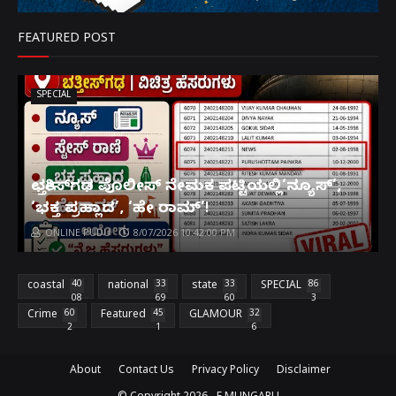
FEATURED POST
SPECIAL
ಛತ್ತೀಸ್‌ಗಢ ಪೊಲೀಸ್ ನೇಮಕ ಪಟ್ಟಿಯಲ್ಲಿ‘ನ್ಯೂಸ್’,
‘ಭಕ್ತ ಪ್ರಹ್ಲಾದ’, ‘ಹೇ ರಾಮ್’!
ONLINE PUDU
8/07/2026 10:42:00 PM
coastal
40
national
33
state
33
SPECIAL
86
08
69
60
3
Crime
60
Featured
45
GLAMOUR
32
2
1
6
About
Contact Us
Privacy Policy
Disclaimer