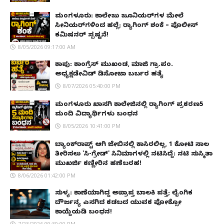
ಮಂಗಳೂರು: ಕಾಲೇಜು ಜೂನಿಯರ್‌ಗಳ ಮೇಲೆ
ಸೀನಿಯರ್‌ಗಳಿಂದ ಹಲ್ಲೆ; ರ‌್ಯಾಗಿಂಗ್ ಶಂಕೆ – ಪೊಲೀಸ್
ಕಮಿಷನರ್ ಸ್ಪಷ್ಟನೆ!
8/05/2026 09:17:00 AM
ಕಾಪು: ಕಾಂಗ್ರೆಸ್ ಮುಖಂಡ, ಮಾಜಿ ಗ್ರಾ.ಪಂ.
ಅಧ್ಯಕ್ಷಡೇವಿಡ್ ಡಿಸೋಜಾ ಬರ್ಬರ ಹತ್ಯೆ
8/07/2026 05:40:00 PM
ಮಂಗಳೂರು ಖಾಸಗಿ ಕಾಲೇಜಿನಲ್ಲಿ ರ‌್ಯಾಗಿಂಗ್ ಪ್ರಕರಣ5
ಮಂದಿ ವಿದ್ಯಾರ್ಥಿಗಳು ಬಂಧನ
8/05/2026 10:41:00 PM
ಬ್ಯಾಂಕ್‌ರಾಪ್ಟ್‌ ಆಗಿ ಜೇಬಿನಲ್ಲಿ ಕಾಸಿರಲಿಲ್ಲ, ₹1 ಕೋಟಿ ಸಾಲ
ತೀರಿಸಲು 'ಸಿ-ಗ್ರೇಡ್' ಸಿನಿಮಾಗಳಲ್ಲಿ ನಟಿಸಿದ್ದೆ: ನಟಿ ಸುಸ್ಮಿತಾ
ಮುಖರ್ಜಿ ಕಣ್ಣೀರಿನ ಹಣೆಬರಹ!
8/06/2026 01:42:00 PM
ಸುಳ್ಯ: ಕಾಣೆಯಾಗಿದ್ದ ಅಪ್ರಾಪ್ತ ಬಾಲಕಿ ಪತ್ತೆ; ಲೈಂಗಿಕ
ದೌರ್ಜನ್ಯ ಎಸಗಿದ ಕಡಬದ ಯುವಕ ಪೋಕ್ಸೋ
ಕಾಯ್ದೆಯಡಿ ಬಂಧನ!
7/23/2026 09:30:00 PM