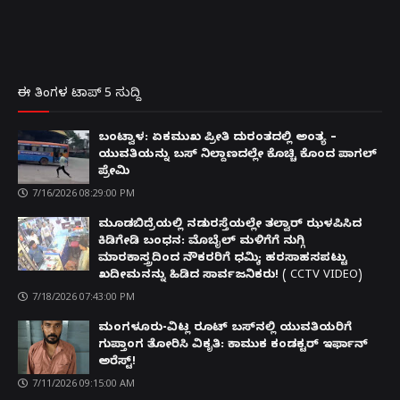
ಈ ತಿಂಗಳ ಟಾಪ್ 5 ಸುದ್ದಿ
ಬಂಟ್ವಾಳ: ಏಕಮುಖ ಪ್ರೀತಿ ದುರಂತದಲ್ಲಿ ಅಂತ್ಯ –
ಯುವತಿಯನ್ನು ಬಸ್ ನಿಲ್ದಾಣದಲ್ಲೇ ಕೊಚ್ಚಿ ಕೊಂದ ಪಾಗಲ್
ಪ್ರೇಮಿ
7/16/2026 08:29:00 PM
ಮೂಡಬಿದ್ರೆಯಲ್ಲಿ ನಡುರಸ್ತೆಯಲ್ಲೇ ತಲ್ವಾರ್ ಝಳಪಿಸಿದ
ಕಿಡಿಗೇಡಿ ಬಂಧನ: ಮೊಬೈಲ್ ಮಳಿಗೆಗೆ ನುಗ್ಗಿ
ಮಾರಕಾಸ್ತ್ರದಿಂದ ನೌಕರರಿಗೆ ಧಮ್ಕಿ; ಹರಸಾಹಸಪಟ್ಟು
ಖದೀಮನನ್ನು ಹಿಡಿದ ಸಾರ್ವಜನಿಕರು! ( CCTV VIDEO)
7/18/2026 07:43:00 PM
ಮಂಗಳೂರು-ವಿಟ್ಲ ರೂಟ್ ಬಸ್‌ನಲ್ಲಿ ಯುವತಿಯರಿಗೆ
ಗುಪ್ತಾಂಗ ತೋರಿಸಿ ವಿಕೃತಿ: ಕಾಮುಕ ಕಂಡಕ್ಟರ್ ಇರ್ಫಾನ್
ಅರೆಸ್ಟ್!
7/11/2026 09:15:00 AM