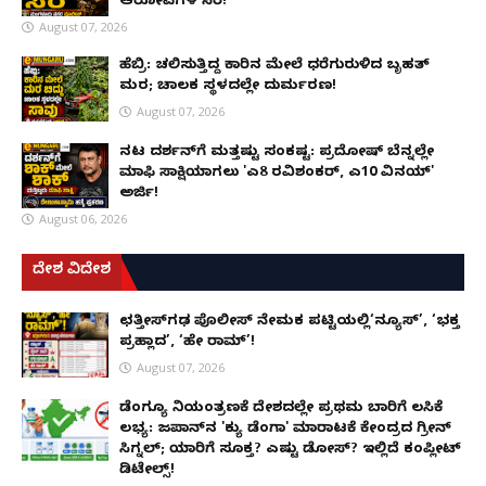
ಆರೋಪಿಗಳ ಸೆರೆ!
August 07, 2026
ಹೆಬ್ರಿ: ಚಲಿಸುತ್ತಿದ್ದ ಕಾರಿನ ಮೇಲೆ ಧರೆಗುರುಳಿದ ಬೃಹತ್
ಮರ; ಚಾಲಕ ಸ್ಥಳದಲ್ಲೇ ದುರ್ಮರಣ!
August 07, 2026
ನಟ ದರ್ಶನ್‌ಗೆ ಮತ್ತಷ್ಟು ಸಂಕಷ್ಟ: ಪ್ರದೋಷ್ ಬೆನ್ನಲ್ಲೇ
ಮಾಫಿ ಸಾಕ್ಷಿಯಾಗಲು 'ಎ8 ರವಿಶಂಕರ್, ಎ10 ವಿನಯ್'
ಅರ್ಜಿ!
August 06, 2026
ದೇಶ ವಿದೇಶ
ಛತ್ತೀಸ್‌ಗಢ ಪೊಲೀಸ್ ನೇಮಕ ಪಟ್ಟಿಯಲ್ಲಿ‘ನ್ಯೂಸ್’, ‘ಭಕ್ತ
ಪ್ರಹ್ಲಾದ’, ‘ಹೇ ರಾಮ್’!
August 07, 2026
ಡೆಂಗ್ಯೂ ನಿಯಂತ್ರಣಕ್ಕೆ ದೇಶದಲ್ಲೇ ಪ್ರಥಮ ಬಾರಿಗೆ ಲಸಿಕೆ
ಲಭ್ಯ: ಜಪಾನ್‌ನ 'ಕ್ಯು ಡೆಂಗಾ' ಮಾರಾಟಕ್ಕೆ ಕೇಂದ್ರದ ಗ್ರೀನ್
ಸಿಗ್ನಲ್; ಯಾರಿಗೆ ಸೂಕ್ತ? ಎಷ್ಟು ಡೋಸ್? ಇಲ್ಲಿದೆ ಕಂಪ್ಲೀಟ್
ಡಿಟೇಲ್ಸ್!