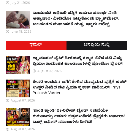
July 21, 2026
ವಾಯುಪಡೆ ಅಧಿಕಾರಿ ಪತ್ನಿಗೆ ಅಮಲು ಪದಾರ್ಥ ನೀಡಿ
ಅತ್ಯಾಚಾರ- ವೀಡಿಯೋ ಇಟ್ಟುಕೊಂಡು ಬ್ಲ್ಯಾಕ್‌ಮೇಲ್,
ಬಲವಂತದ ಮತಾಂತರಕ್ಕೆ ಯತ್ನ, ಇಬ್ಬರು ಅರೆಸ್ಟ್
June 18, 2026
ಗ್ಲಾಮರ್
ಜನಪ್ರಿಯ ಸುದ್ದಿ
ಗ್ಲ್ಯಾಮಾರಸ್ ವೈಟ್‌ ಸೀರೆಯಲ್ಲಿ ಕಣ್ಮನ ಸೆಳೆದ ನಟಿ ವಿಷ್ಣು
ಪ್ರಿಯಾ; ಸಾಮಾಜಿಕ ಜಾಲತಾಣಗಳಲ್ಲಿ ಫೋಟೋ ವೈರಲ್!
August 07, 2026
ಕೇಸರಿ ಉಡುಪಿನ ಬಗೆಗೆ ಕೇಳಿದ ಮಾಧ್ಯಮದ ಪ್ರಶ್ನೆಗೆ ಖಡಕ್
ಉತ್ತರ ನೀಡಿದ ನಟಿ ಪ್ರಿಯಾ ಪ್ರಕಾಶ್ ವಾರಿಯರ್! Priya
Prakash Varrier
August 07, 2026
'ಶಾಂತಿ ಕ್ರಾಂತಿ' ರೀ-ರಿಲೀಸ್ ಟ್ರೆಂಡ್ ನಡುವೆಯೇ
ಶುರುವಾಯ್ತು ಆತಂಕ: ಚಿತ್ರಮಂದಿರಕ್ಕೆ ಪ್ರೇಕ್ಷಕರು ಬರ್ತಾರಾ?
ಬಾಕ್ಸ್ ಆಫೀಸ್ ಸವಾಲುಗಳು ಹೀಗಿವೆ!
August 07, 2026