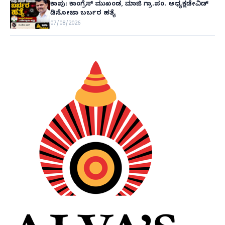
ಕಾಪು: ಕಾಂಗ್ರೆಸ್ ಮುಖಂಡ, ಮಾಜಿ ಗ್ರಾ.ಪಂ. ಅಧ್ಯಕ್ಷಡೇವಿಡ್
ಡಿಸೋಜಾ ಬರ್ಬರ ಹತ್ಯೆ
07/08/2026