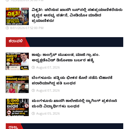
ವಿಕೃತಿ!: ಚಲಿಸುವ ಖಾಸಗಿ ಬಸ್‌ನಲ್ಲಿ ಸಹಪ್ರಯಾಣಿಕರೆದುರು
ವೃದ್ಧನ ಅಸಭ್ಯ ವರ್ತನೆ, ವೀಡಿಯೋ ಮಾಡಿದ
ಪ್ರಯಾಣಿಕರು!
8/01/2026 07:52:00 PM
ಕರಾವಳಿ
ಕಾಪು: ಕಾಂಗ್ರೆಸ್ ಮುಖಂಡ, ಮಾಜಿ ಗ್ರಾ.ಪಂ.
ಅಧ್ಯಕ್ಷಡೇವಿಡ್ ಡಿಸೋಜಾ ಬರ್ಬರ ಹತ್ಯೆ
August 07, 2026
ಬೆಂಗಳೂರು: ಪತ್ನಿಯ ಭೀಕರ ಕೊಲೆ ನಡೆಸಿ ಬಿಹಾರಕ್ಕೆ
ಪರಾರಿಯಾಗಿದ್ದ ಪತಿ ಬಂಧನ
August 07, 2026
ಮಂಗಳೂರು ಖಾಸಗಿ ಕಾಲೇಜಿನಲ್ಲಿ ರ‌್ಯಾಗಿಂಗ್ ಪ್ರಕರಣ5
ಮಂದಿ ವಿದ್ಯಾರ್ಥಿಗಳು ಬಂಧನ
August 05, 2026
ರಾಜ್ಯ