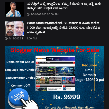
ಸುರತ್ಕಲ್ ನಲ್ಲಿ ಅಣ್ಣನಿಂದ ತಮ್ಮನ ಕೊಲೆ: ಕಲ್ಲು ಎತ್ತಿ ಹಾಕಿ
ತಮ್ಮನ ತಲೆ ಜಜ್ಜಿದ ಸಹೋದರ !
7/20/2026 03:00:00 PM
ಅಪರೂಪದ ಪ್ರಾಮಾಣಿಕತೆ: 35 ವರ್ಷಗಳ ಹಿಂದೆ ಪಡೆದ
1,000 ರೂ. ಸಾಲಕ್ಕೆ ಬಡ್ಡಿ ಸೇರಿಸಿ 25,000 ರೂ. ಮರಳಿಸಿದ
ಹಳೇ ಸ್ನೇಹಿತ!
7/13/2026 11:11:00 AM