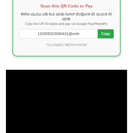
Scan this QR Code to Pay
ಕೆಳಗಿನ ಯುಪಿಐ ಐಡಿ ಕಾಪಿ ಮಾಡಿ ಗೂಗಲ್ ಪೇ/ಫೋನ್ ಪೇ ಮೂಲಕ ಪೇ
ಮಾಡಿ.
Copy the UPI ID below and pay via Google Pay/PhonePe.
Copy
TULUNADU MEDIA HOUSE