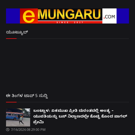
ಯೂಟ್ಯೂಬ್
ಈ ತಿಂಗಳ ಟಾಪ್ 5 ಸುದ್ದಿ
ಬಂಟ್ವಾಳ: ಏಕಮುಖ ಪ್ರೀತಿ ದುರಂತದಲ್ಲಿ ಅಂತ್ಯ –
ಯುವತಿಯನ್ನು ಬಸ್ ನಿಲ್ದಾಣದಲ್ಲೇ ಕೊಚ್ಚಿ ಕೊಂದ ಪಾಗಲ್
ಪ್ರೇಮಿ
7/16/2026 08:29:00 PM