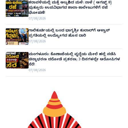
ಕರಾವಳಿಯಲ್ಲಿ ಮತ್ತೆ ಅಬ್ಬರಿಸಿದ ಮಳೆ: ನಾಳೆ ( ಆಗಷ್ಟ್ 8)
ಪುತ್ತೂರು ಉಪವಿಭಾಗದ ಶಾಲಾ-ಕಾಲೇಜುಗಳಿಗೆ ರಜೆ
ಘೋಷಣೆ!
07/08/2026
ಗಾಲಿಕುರ್ಚಿಯಲ್ಲಿ ಬಂದ ಭಾಗ್ಯಶ್ರೀ ಕುಲಾಲ್‌ಗೆ ಆಳ್ವಾಸ್
ಪ್ರಗತಿಯಲ್ಲಿ ಉದ್ಯೋಗದ ಹೊಸ ದಾರಿ
07/08/2026
ಮಂಗಳೂರು: ಕೊಣಾಜೆಯಲ್ಲಿ ವೃದ್ಧೆಯ ಮೇಲೆ ಹಲ್ಲೆ ನಡೆಸಿ
ಚಿನ್ನಾಭರಣ ದರೋಡೆ ಪ್ರಕರಣ; 3 ದಿನಗಳಲ್ಲೇ ಆರೋಪಿಗಳ
ಸೆರೆ!
07/08/2026