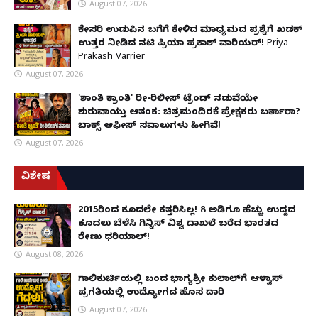
August 07, 2026
ಕೇಸರಿ ಉಡುಪಿನ ಬಗೆಗೆ ಕೇಳಿದ ಮಾಧ್ಯಮದ ಪ್ರಶ್ನೆಗೆ ಖಡಕ್
ಉತ್ತರ ನೀಡಿದ ನಟಿ ಪ್ರಿಯಾ ಪ್ರಕಾಶ್ ವಾರಿಯರ್! Priya
Prakash Varrier
August 07, 2026
'ಶಾಂತಿ ಕ್ರಾಂತಿ' ರೀ-ರಿಲೀಸ್ ಟ್ರೆಂಡ್ ನಡುವೆಯೇ
ಶುರುವಾಯ್ತು ಆತಂಕ: ಚಿತ್ರಮಂದಿರಕ್ಕೆ ಪ್ರೇಕ್ಷಕರು ಬರ್ತಾರಾ?
ಬಾಕ್ಸ್ ಆಫೀಸ್ ಸವಾಲುಗಳು ಹೀಗಿವೆ!
August 07, 2026
ವಿಶೇಷ
2015ರಿಂದ ಕೂದಲೇ ಕತ್ತರಿಸಿಲ್ಲ! 8 ಅಡಿಗೂ ಹೆಚ್ಚು ಉದ್ದದ
ಕೂದಲು ಬೆಳೆಸಿ ಗಿನ್ನಿಸ್ ವಿಶ್ವ ದಾಖಲೆ ಬರೆದ ಭಾರತದ
ರೇಣು ಧರಿಯಾಲ್!
August 08, 2026
ಗಾಲಿಕುರ್ಚಿಯಲ್ಲಿ ಬಂದ ಭಾಗ್ಯಶ್ರೀ ಕುಲಾಲ್‌ಗೆ ಆಳ್ವಾಸ್
ಪ್ರಗತಿಯಲ್ಲಿ ಉದ್ಯೋಗದ ಹೊಸ ದಾರಿ
August 07, 2026