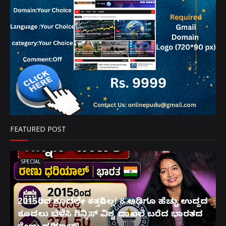
FEATURED POST
SPECIAL
2015ರಿಂದ ಕೂದಲೇ ಕತ್ತರಿಸಿಲ್ಲ! 8 ಅಡಿಗೂ ಹೆಚ್ಚು ಉದ್ದದ
ಕೂದಲು ಬೆಳೆಸಿ ಗಿನ್ನಿಸ್ ವಿಶ್ವ ದಾಖಲೆ ಬರೆದ ಭಾರತದ