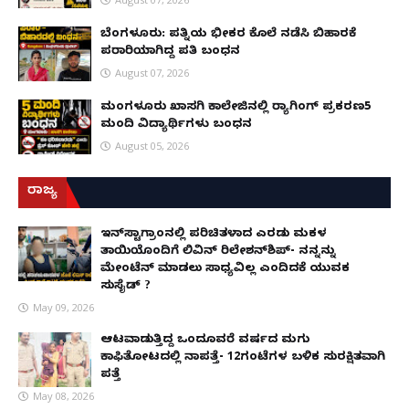
ಬೆಂಗಳೂರು: ಪತ್ನಿಯ ಭೀಕರ ಕೊಲೆ ನಡೆಸಿ ಬಿಹಾರಕ್ಕೆ
ಪರಾರಿಯಾಗಿದ್ದ ಪತಿ ಬಂಧನ
August 07, 2026
ಮಂಗಳೂರು ಖಾಸಗಿ ಕಾಲೇಜಿನಲ್ಲಿ ರ‌್ಯಾಗಿಂಗ್ ಪ್ರಕರಣ5
ಮಂದಿ ವಿದ್ಯಾರ್ಥಿಗಳು ಬಂಧನ
August 05, 2026
ರಾಜ್ಯ
ಇನ್​ಸ್ಟಾಗ್ರಾಂನಲ್ಲಿ ಪರಿಚಿತಳಾದ ಎರಡು ಮಕ್ಕಳ
ತಾಯಿಯೊಂದಿಗೆ ಲಿವಿನ್ ರಿಲೇಶನ್​ಶಿಪ್- ನನ್ನನ್ನು
ಮೇಂಟೆನ್ ಮಾಡಲು ಸಾಧ್ಯವಿಲ್ಲ ಎಂದಿದಕ್ಕೆ ಯುವಕ
ಸುಸೈಡ್ ?
May 09, 2026
ಆಟವಾಡುತ್ತಿದ್ದ ಒಂದೂವರೆ ವರ್ಷದ ಮಗು
ಕಾಫಿತೋಟದಲ್ಲಿ ನಾಪತ್ತೆ- 12ಗಂಟೆಗಳ ಬಳಿಕ ಸುರಕ್ಷಿತವಾಗಿ
ಪತ್ತೆ
May 08, 2026