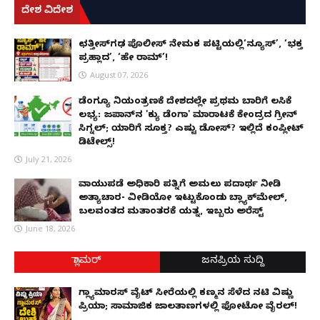
ದೇಶ ವಿದೇಶ
ಛತ್ತೀಸ್‌ಗಢ ಪೊಲೀಸ್ ನೇಮಕ ಪಟ್ಟಿಯಲ್ಲಿ‘ನ್ಯೂಸ್’, ‘ಭಕ್ತ
ಪ್ರಹ್ಲಾದ’, ‘ಹೇ ರಾಮ್’!
August 07, 2026
ಡೆಂಗ್ಯೂ ನಿಯಂತ್ರಣಕ್ಕೆ ದೇಶದಲ್ಲೇ ಪ್ರಥಮ ಬಾರಿಗೆ ಲಸಿಕೆ
ಲಭ್ಯ: ಜಪಾನ್‌ನ 'ಕ್ಯು ಡೆಂಗಾ' ಮಾರಾಟಕ್ಕೆ ಕೇಂದ್ರದ ಗ್ರೀನ್
ಸಿಗ್ನಲ್; ಯಾರಿಗೆ ಸೂಕ್ತ? ಎಷ್ಟು ಡೋಸ್? ಇಲ್ಲಿದೆ ಕಂಪ್ಲೀಟ್
ಡಿಟೇಲ್ಸ್!
July 21, 2026
ವಾಯುಪಡೆ ಅಧಿಕಾರಿ ಪತ್ನಿಗೆ ಅಮಲು ಪದಾರ್ಥ ನೀಡಿ
ಅತ್ಯಾಚಾರ- ವೀಡಿಯೋ ಇಟ್ಟುಕೊಂಡು ಬ್ಲ್ಯಾಕ್‌ಮೇಲ್,
ಬಲವಂತದ ಮತಾಂತರಕ್ಕೆ ಯತ್ನ, ಇಬ್ಬರು ಅರೆಸ್ಟ್
June 18, 2026
ಗ್ಲಾಮರ್
ಜನಪ್ರಿಯ ಸುದ್ದಿ
ಗ್ಲ್ಯಾಮಾರಸ್ ವೈಟ್‌ ಸೀರೆಯಲ್ಲಿ ಕಣ್ಮನ ಸೆಳೆದ ನಟಿ ವಿಷ್ಣು
ಪ್ರಿಯಾ; ಸಾಮಾಜಿಕ ಜಾಲತಾಣಗಳಲ್ಲಿ ಫೋಟೋ ವೈರಲ್!