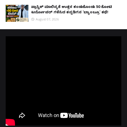
ಪ್ಲಾಸ್ಟಿಕ್ ಮಾಲಿನ್ಯಕ್ಕೆ ಉತ್ತರ ಕಂಡುಕೊಂಡು ₹50 ಕೋಟಿ
ಟರ್ನೋವರ್ ಗಳಿಸಿದ ಕನ್ನಡಿಗನ 'ಬ್ಯಾಂಬ್ರೂ' ಕಥೆ!
August 07, 2026