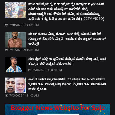
ಮೂಡಬಿದ್ರೆಯಲ್ಲಿ ನಡುರಸ್ತೆಯಲ್ಲೇ ತಲ್ವಾರ್ ಝಳಪಿಸಿದ
ಕಿಡಿಗೇಡಿ ಬಂಧನ: ಮೊಬೈಲ್ ಮಳಿಗೆಗೆ ನುಗ್ಗಿ
ಮಾರಕಾಸ್ತ್ರದಿಂದ ನೌಕರರಿಗೆ ಧಮ್ಕಿ; ಹರಸಾಹಸಪಟ್ಟು
ಖದೀಮನನ್ನು ಹಿಡಿದ ಸಾರ್ವಜನಿಕರು! ( CCTV VIDEO)
7/18/2026 07:43:00 PM
ಮಂಗಳೂರು-ವಿಟ್ಲ ರೂಟ್ ಬಸ್‌ನಲ್ಲಿ ಯುವತಿಯರಿಗೆ
ಗುಪ್ತಾಂಗ ತೋರಿಸಿ ವಿಕೃತಿ: ಕಾಮುಕ ಕಂಡಕ್ಟರ್ ಇರ್ಫಾನ್
ಅರೆಸ್ಟ್!
7/11/2026 09:15:00 AM
ಸುರತ್ಕಲ್ ನಲ್ಲಿ ಅಣ್ಣನಿಂದ ತಮ್ಮನ ಕೊಲೆ: ಕಲ್ಲು ಎತ್ತಿ ಹಾಕಿ
ತಮ್ಮನ ತಲೆ ಜಜ್ಜಿದ ಸಹೋದರ !
7/20/2026 03:00:00 PM
ಅಪರೂಪದ ಪ್ರಾಮಾಣಿಕತೆ: 35 ವರ್ಷಗಳ ಹಿಂದೆ ಪಡೆದ
1,000 ರೂ. ಸಾಲಕ್ಕೆ ಬಡ್ಡಿ ಸೇರಿಸಿ 25,000 ರೂ. ಮರಳಿಸಿದ
ಹಳೇ ಸ್ನೇಹಿತ!
7/13/2026 11:11:00 AM