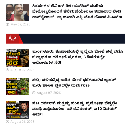
8ವರ್ಷಗಳ ಲಿವಿಂಗ್‌ ರಿಲೇಷನ್‌ಶಿಪ್ ಮುರಿದು
ಬೇರೊಬ್ಬನೊಂದಿಗೆ ಹೆಸೆಮಣೆಯೇರಲು ತಯಾರಾದ ಲೇಡಿ
ಕಾನ್‌ಸ್ಟೇಬಲ್- ನ್ಯಾಯಕ್ಕಾಗಿ ಎಸ್ಪಿ ಮೊರೆ ಹೋದ ಪಿಎಸ್ಐ
May 07, 2026
ಕ್ರೈಂ
ಮಂಗಳೂರು: ಕೊಣಾಜೆಯಲ್ಲಿ ವೃದ್ಧೆಯ ಮೇಲೆ ಹಲ್ಲೆ ನಡೆಸಿ
ಚಿನ್ನಾಭರಣ ದರೋಡೆ ಪ್ರಕರಣ; 3 ದಿನಗಳಲ್ಲೇ
ಆರೋಪಿಗಳ ಸೆರೆ!
August 07, 2026
ಹೆಬ್ರಿ: ಚಲಿಸುತ್ತಿದ್ದ ಕಾರಿನ ಮೇಲೆ ಧರೆಗುರುಳಿದ ಬೃಹತ್
ಮರ; ಚಾಲಕ ಸ್ಥಳದಲ್ಲೇ ದುರ್ಮರಣ!
August 07, 2026
ನಟ ದರ್ಶನ್‌ಗೆ ಮತ್ತಷ್ಟು ಸಂಕಷ್ಟ: ಪ್ರದೋಷ್ ಬೆನ್ನಲ್ಲೇ
ಮಾಫಿ ಸಾಕ್ಷಿಯಾಗಲು 'ಎ8 ರವಿಶಂಕರ್, ಎ10 ವಿನಯ್'
ಅರ್ಜಿ!
August 06, 2026