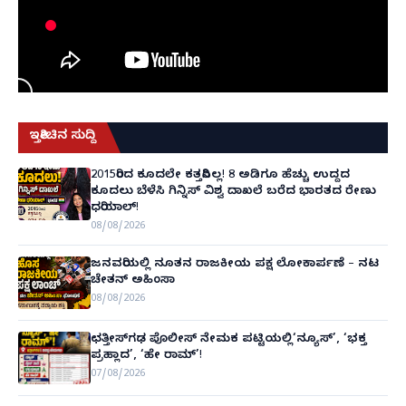
ಇತ್ತೀಚಿನ ಸುದ್ದಿ
2015ರಿಂದ ಕೂದಲೇ ಕತ್ತರಿಸಿಲ್ಲ! 8 ಅಡಿಗೂ ಹೆಚ್ಚು ಉದ್ದದ
ಕೂದಲು ಬೆಳೆಸಿ ಗಿನ್ನಿಸ್ ವಿಶ್ವ ದಾಖಲೆ ಬರೆದ ಭಾರತದ ರೇಣು
ಧರಿಯಾಲ್!
08/08/2026
ಜನವರಿಯಲ್ಲಿ ನೂತನ ರಾಜಕೀಯ ಪಕ್ಷ ಲೋಕಾರ್ಪಣೆ – ನಟ
ಚೇತನ್ ಅಹಿಂಸಾ
08/08/2026
ಛತ್ತೀಸ್‌ಗಢ ಪೊಲೀಸ್ ನೇಮಕ ಪಟ್ಟಿಯಲ್ಲಿ‘ನ್ಯೂಸ್’, ‘ಭಕ್ತ
ಪ್ರಹ್ಲಾದ’, ‘ಹೇ ರಾಮ್’!
07/08/2026