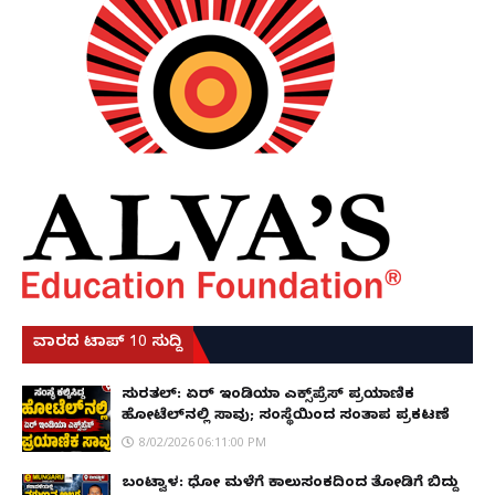
ವಾರದ ಟಾಪ್ 10 ಸುದ್ದಿ
ಸುರತ್ಕಲ್: ಏರ್ ಇಂಡಿಯಾ ಎಕ್ಸ್‌ಪ್ರೆಸ್ ಪ್ರಯಾಣಿಕ
ಹೋಟೆಲ್‌ನಲ್ಲಿ ಸಾವು; ಸಂಸ್ಥೆಯಿಂದ ಸಂತಾಪ ಪ್ರಕಟಣೆ
8/02/2026 06:11:00 PM
ಬಂಟ್ವಾಳ: ಧೋ ಮಳೆಗೆ ಕಾಲುಸಂಕದಿಂದ ತೋಡಿಗೆ ಬಿದ್ದು