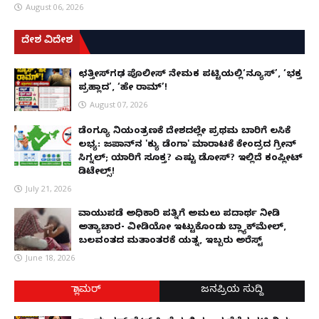
August 06, 2026
ದೇಶ ವಿದೇಶ
ಛತ್ತೀಸ್‌ಗಢ ಪೊಲೀಸ್ ನೇಮಕ ಪಟ್ಟಿಯಲ್ಲಿ‘ನ್ಯೂಸ್’, ‘ಭಕ್ತ
ಪ್ರಹ್ಲಾದ’, ‘ಹೇ ರಾಮ್’!
August 07, 2026
ಡೆಂಗ್ಯೂ ನಿಯಂತ್ರಣಕ್ಕೆ ದೇಶದಲ್ಲೇ ಪ್ರಥಮ ಬಾರಿಗೆ ಲಸಿಕೆ
ಲಭ್ಯ: ಜಪಾನ್‌ನ 'ಕ್ಯು ಡೆಂಗಾ' ಮಾರಾಟಕ್ಕೆ ಕೇಂದ್ರದ ಗ್ರೀನ್
ಸಿಗ್ನಲ್; ಯಾರಿಗೆ ಸೂಕ್ತ? ಎಷ್ಟು ಡೋಸ್? ಇಲ್ಲಿದೆ ಕಂಪ್ಲೀಟ್
ಡಿಟೇಲ್ಸ್!
July 21, 2026
ವಾಯುಪಡೆ ಅಧಿಕಾರಿ ಪತ್ನಿಗೆ ಅಮಲು ಪದಾರ್ಥ ನೀಡಿ
ಅತ್ಯಾಚಾರ- ವೀಡಿಯೋ ಇಟ್ಟುಕೊಂಡು ಬ್ಲ್ಯಾಕ್‌ಮೇಲ್,
ಬಲವಂತದ ಮತಾಂತರಕ್ಕೆ ಯತ್ನ, ಇಬ್ಬರು ಅರೆಸ್ಟ್
June 18, 2026
ಗ್ಲಾಮರ್
ಜನಪ್ರಿಯ ಸುದ್ದಿ