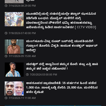
ಪ್ರೇಮಿ
7/16/2026 08:29:00 PM
ಮೂಡಬಿದ್ರೆಯಲ್ಲಿ ನಡುರಸ್ತೆಯಲ್ಲೇ ತಲ್ವಾರ್ ಝಳಪಿಸಿದ
ಕಿಡಿಗೇಡಿ ಬಂಧನ: ಮೊಬೈಲ್ ಮಳಿಗೆಗೆ ನುಗ್ಗಿ
ಮಾರಕಾಸ್ತ್ರದಿಂದ ನೌಕರರಿಗೆ ಧಮ್ಕಿ; ಹರಸಾಹಸಪಟ್ಟು
ಖದೀಮನನ್ನು ಹಿಡಿದ ಸಾರ್ವಜನಿಕರು! ( CCTV VIDEO)
7/18/2026 07:43:00 PM
ಮಂಗಳೂರು-ವಿಟ್ಲ ರೂಟ್ ಬಸ್‌ನಲ್ಲಿ ಯುವತಿಯರಿಗೆ
ಗುಪ್ತಾಂಗ ತೋರಿಸಿ ವಿಕೃತಿ: ಕಾಮುಕ ಕಂಡಕ್ಟರ್ ಇರ್ಫಾನ್
ಅರೆಸ್ಟ್!
7/11/2026 09:15:00 AM
ಸುರತ್ಕಲ್ ನಲ್ಲಿ ಅಣ್ಣನಿಂದ ತಮ್ಮನ ಕೊಲೆ: ಕಲ್ಲು ಎತ್ತಿ ಹಾಕಿ
ತಮ್ಮನ ತಲೆ ಜಜ್ಜಿದ ಸಹೋದರ !
7/20/2026 03:00:00 PM
ಅಪರೂಪದ ಪ್ರಾಮಾಣಿಕತೆ: 35 ವರ್ಷಗಳ ಹಿಂದೆ ಪಡೆದ
1,000 ರೂ. ಸಾಲಕ್ಕೆ ಬಡ್ಡಿ ಸೇರಿಸಿ 25,000 ರೂ. ಮರಳಿಸಿದ
ಹಳೇ ಸ್ನೇಹಿತ!
7/13/2026 11:11:00 AM