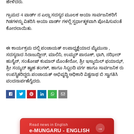
ಹೇಳಿದರು.
ಗ್ರಾಮದ 4 ವಾರ್ಡ್ ನ ಎಲ್ಲಾ ಸದಸ್ಯರ ಮೂಲಕ ಆಯಾ ಸಾರ್ವಜನಿಕರಿಗೆ
ಗಿಡಗಳನ್ನು ವಿತರಿಸಿ ಆಯಾ ವಾರ್ಡ್ ಗಳಲ್ಲಿ ಸ್ಪ
ತ್ಮಕವಾಗಿ ಪೋಷಿಸುವಂತೆ
ರ್ಧಾ
ಕೋರಲಾಯಿತು.
ಈ ಕಾರ್ಯಕ್ರಮ ದಲ್ಲಿ ಪಂಚಾಯತ್ ಉಪಾಧ್ಯಕ್ಷೆಯಾದ ಮೈಮುನಾ ,
ಸದಸ್ಯರಾದ ಸಿರಾಜುದ್ದೀನ್, ಮಾಲಿನಿ, ಉಮ್ಮರ್ ಪಾರೂಕ್, ಭಾಗಿ, ನಝೀರ್
ಹುಸೈನ್, ಸಂತೋಷ್ ಕುಮಾರ್ ಮೊಂತೇರೋ, ಶ್ರೀ ಇಸ್ಮಾಯಿಲ್ ಫಯಾಝ್,
ಶ್ರೀ ಸಯ್ಯದ್ ತ್ವಾಹ ತಂಗಳ್, ಹಾಗೂ ಸಿಬ್ಬಂದಿ ವರ್ಗ ಹಾಗೂ ಸಾರ್ವಜನಿಕ ರು
ಉಪಸ್ಥಿತರಿದ್ದರು.ಪಂಚಾಯತ್ ಅಭಿವೃದ್ಧಿ ಅಧಿಕಾರಿ ವಿಶ್ವನಾಥ ಬಿ ಸ್ವಾಗತಿಸಿ
ವಂದನಾರ್ಪಣೆಗೈದರು.
Read news in English
→
e-MUNGARU - ENGLISH