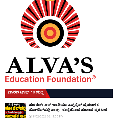
ವಾರದ ಟಾಪ್ 10 ಸುದ್ದಿ
ಸುರತ್ಕಲ್: ಏರ್ ಇಂಡಿಯಾ ಎಕ್ಸ್‌ಪ್ರೆಸ್ ಪ್ರಯಾಣಿಕ
ಹೋಟೆಲ್‌ನಲ್ಲಿ ಸಾವು; ಸಂಸ್ಥೆಯಿಂದ ಸಂತಾಪ ಪ್ರಕಟಣೆ
8/02/2026 06:11:00 PM