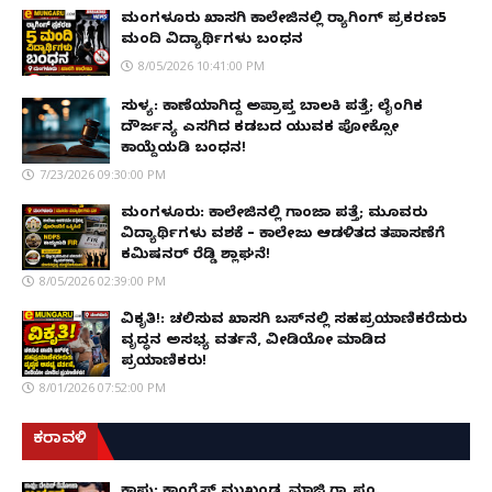
ಮಂಗಳೂರು ಖಾಸಗಿ ಕಾಲೇಜಿನಲ್ಲಿ ರ‌್ಯಾಗಿಂಗ್ ಪ್ರಕರಣ5
ಮಂದಿ ವಿದ್ಯಾರ್ಥಿಗಳು ಬಂಧನ
8/05/2026 10:41:00 PM
ಸುಳ್ಯ: ಕಾಣೆಯಾಗಿದ್ದ ಅಪ್ರಾಪ್ತ ಬಾಲಕಿ ಪತ್ತೆ; ಲೈಂಗಿಕ
ದೌರ್ಜನ್ಯ ಎಸಗಿದ ಕಡಬದ ಯುವಕ ಪೋಕ್ಸೋ
ಕಾಯ್ದೆಯಡಿ ಬಂಧನ!
7/23/2026 09:30:00 PM
ಮಂಗಳೂರು: ಕಾಲೇಜಿನಲ್ಲಿ ಗಾಂಜಾ ಪತ್ತೆ; ಮೂವರು
ವಿದ್ಯಾರ್ಥಿಗಳು ವಶಕ್ಕೆ – ಕಾಲೇಜು ಆಡಳಿತದ ತಪಾಸಣೆಗೆ
ಕಮಿಷನರ್ ರೆಡ್ಡಿ ಶ್ಲಾಘನೆ!
8/05/2026 02:39:00 PM
ವಿಕೃತಿ!: ಚಲಿಸುವ ಖಾಸಗಿ ಬಸ್‌ನಲ್ಲಿ ಸಹಪ್ರಯಾಣಿಕರೆದುರು
ವೃದ್ಧನ ಅಸಭ್ಯ ವರ್ತನೆ, ವೀಡಿಯೋ ಮಾಡಿದ
ಪ್ರಯಾಣಿಕರು!
8/01/2026 07:52:00 PM
ಕರಾವಳಿ
ಕಾಪು: ಕಾಂಗ್ರೆಸ್ ಮುಖಂಡ, ಮಾಜಿ ಗ್ರಾ.ಪಂ.