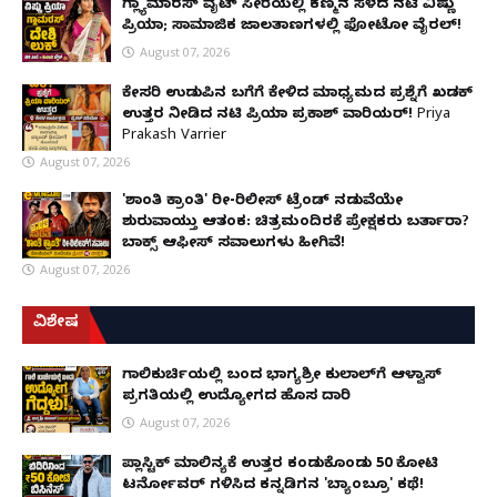
ಗ್ಲ್ಯಾಮಾರಸ್ ವೈಟ್‌ ಸೀರೆಯಲ್ಲಿ ಕಣ್ಮನ ಸೆಳೆದ ನಟಿ ವಿಷ್ಣು
ಪ್ರಿಯಾ; ಸಾಮಾಜಿಕ ಜಾಲತಾಣಗಳಲ್ಲಿ ಫೋಟೋ ವೈರಲ್!
August 07, 2026
ಕೇಸರಿ ಉಡುಪಿನ ಬಗೆಗೆ ಕೇಳಿದ ಮಾಧ್ಯಮದ ಪ್ರಶ್ನೆಗೆ ಖಡಕ್
ಉತ್ತರ ನೀಡಿದ ನಟಿ ಪ್ರಿಯಾ ಪ್ರಕಾಶ್ ವಾರಿಯರ್! Priya
Prakash Varrier
August 07, 2026
'ಶಾಂತಿ ಕ್ರಾಂತಿ' ರೀ-ರಿಲೀಸ್ ಟ್ರೆಂಡ್ ನಡುವೆಯೇ
ಶುರುವಾಯ್ತು ಆತಂಕ: ಚಿತ್ರಮಂದಿರಕ್ಕೆ ಪ್ರೇಕ್ಷಕರು ಬರ್ತಾರಾ?
ಬಾಕ್ಸ್ ಆಫೀಸ್ ಸವಾಲುಗಳು ಹೀಗಿವೆ!
August 07, 2026
ವಿಶೇಷ
ಗಾಲಿಕುರ್ಚಿಯಲ್ಲಿ ಬಂದ ಭಾಗ್ಯಶ್ರೀ ಕುಲಾಲ್‌ಗೆ ಆಳ್ವಾಸ್
ಪ್ರಗತಿಯಲ್ಲಿ ಉದ್ಯೋಗದ ಹೊಸ ದಾರಿ
August 07, 2026
ಪ್ಲಾಸ್ಟಿಕ್ ಮಾಲಿನ್ಯಕ್ಕೆ ಉತ್ತರ ಕಂಡುಕೊಂಡು ₹50 ಕೋಟಿ
ಟರ್ನೋವರ್ ಗಳಿಸಿದ ಕನ್ನಡಿಗನ 'ಬ್ಯಾಂಬ್ರೂ' ಕಥೆ!