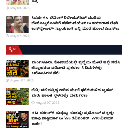
ಪತ್ತೆ
May 08, 2026
8ವರ್ಷಗಳ ಲಿವಿಂಗ್‌ ರಿಲೇಷನ್‌ಶಿಪ್ ಮುರಿದು
ಬೇರೊಬ್ಬನೊಂದಿಗೆ ಹೆಸೆಮಣೆಯೇರಲು ತಯಾರಾದ ಲೇಡಿ
ಕಾನ್‌ಸ್ಟೇಬಲ್- ನ್ಯಾಯಕ್ಕಾಗಿ ಎಸ್ಪಿ ಮೊರೆ ಹೋದ ಪಿಎಸ್ಐ
May 07, 2026
ಕ್ರೈಂ
ಮಂಗಳೂರು: ಕೊಣಾಜೆಯಲ್ಲಿ ವೃದ್ಧೆಯ ಮೇಲೆ ಹಲ್ಲೆ ನಡೆಸಿ
ಚಿನ್ನಾಭರಣ ದರೋಡೆ ಪ್ರಕರಣ; 3 ದಿನಗಳಲ್ಲೇ
ಆರೋಪಿಗಳ ಸೆರೆ!
August 07, 2026
ಹೆಬ್ರಿ: ಚಲಿಸುತ್ತಿದ್ದ ಕಾರಿನ ಮೇಲೆ ಧರೆಗುರುಳಿದ ಬೃಹತ್
ಮರ; ಚಾಲಕ ಸ್ಥಳದಲ್ಲೇ ದುರ್ಮರಣ!
August 07, 2026
ನಟ ದರ್ಶನ್‌ಗೆ ಮತ್ತಷ್ಟು ಸಂಕಷ್ಟ: ಪ್ರದೋಷ್ ಬೆನ್ನಲ್ಲೇ
ಮಾಫಿ ಸಾಕ್ಷಿಯಾಗಲು 'ಎ8 ರವಿಶಂಕರ್, ಎ10 ವಿನಯ್'
ಅರ್ಜಿ!