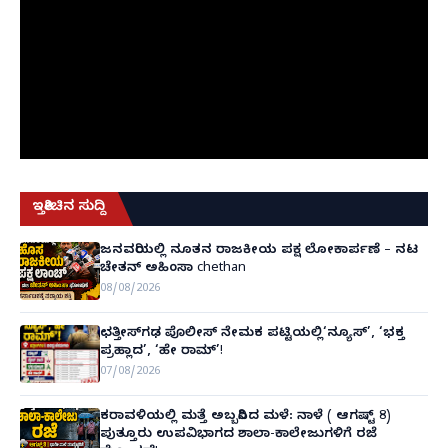
ಇತ್ತೀಚಿನ ಸುದ್ದಿ
ಜನವರಿಯಲ್ಲಿ ನೂತನ ರಾಜಕೀಯ ಪಕ್ಷ ಲೋಕಾರ್ಪಣೆ – ನಟ
ಚೇತನ್ ಅಹಿಂಸಾ chethan
08/08/2026
ಛತ್ತೀಸ್‌ಗಢ ಪೊಲೀಸ್ ನೇಮಕ ಪಟ್ಟಿಯಲ್ಲಿ‘ನ್ಯೂಸ್’, ‘ಭಕ್ತ
ಪ್ರಹ್ಲಾದ’, ‘ಹೇ ರಾಮ್’!
07/08/2026
ಕರಾವಳಿಯಲ್ಲಿ ಮತ್ತೆ ಅಬ್ಬರಿಸಿದ ಮಳೆ: ನಾಳೆ ( ಆಗಷ್ಟ್ 8)
ಪುತ್ತೂರು ಉಪವಿಭಾಗದ ಶಾಲಾ-ಕಾಲೇಜುಗಳಿಗೆ ರಜೆ