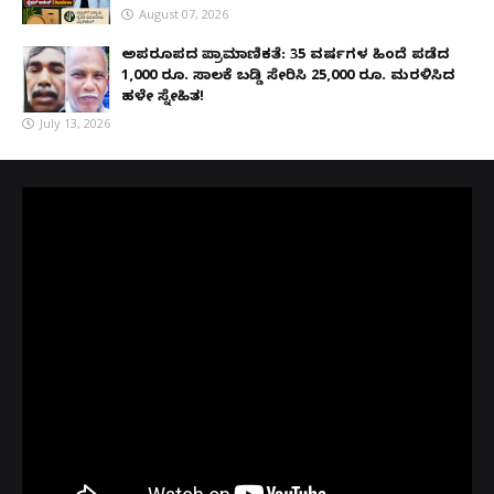
August 07, 2026
ಅಪರೂಪದ ಪ್ರಾಮಾಣಿಕತೆ: 35 ವರ್ಷಗಳ ಹಿಂದೆ ಪಡೆದ
1,000 ರೂ. ಸಾಲಕ್ಕೆ ಬಡ್ಡಿ ಸೇರಿಸಿ 25,000 ರೂ. ಮರಳಿಸಿದ
ಹಳೇ ಸ್ನೇಹಿತ!
July 13, 2026