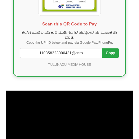
Scan this QR Code to Pay
ಕೆಳಗಿನ ಯುಪಿಐ ಐಡಿ ಕಾಪಿ ಮಾಡಿ ಗೂಗಲ್ ಪೇ/ಫೋನ್ ಪೇ ಮೂಲಕ ಪೇ
ಮಾಡಿ.
Copy the UPI ID below and pay via Google Pay/PhonePe.
Copy
TULUNADU MEDIA HOUSE