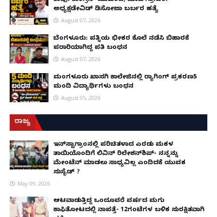
ಅಧ್ಯಕ್ಷಡೇವಿಡ್ ಡಿಸೋಜಾ ಬರ್ಬರ ಹತ್ಯೆ
August 07, 2026
ಬೆಂಗಳೂರು: ಪತ್ನಿಯ ಭೀಕರ ಕೊಲೆ ನಡೆಸಿ ಬಿಹಾರಕ್ಕೆ
ಪರಾರಿಯಾಗಿದ್ದ ಪತಿ ಬಂಧನ
August 07, 2026
ಮಂಗಳೂರು ಖಾಸಗಿ ಕಾಲೇಜಿನಲ್ಲಿ ರ‌್ಯಾಗಿಂಗ್ ಪ್ರಕರಣ5
ಮಂದಿ ವಿದ್ಯಾರ್ಥಿಗಳು ಬಂಧನ
August 05, 2026
ರಾಜ್ಯ
ಇನ್​ಸ್ಟಾಗ್ರಾಂನಲ್ಲಿ ಪರಿಚಿತಳಾದ ಎರಡು ಮಕ್ಕಳ
ತಾಯಿಯೊಂದಿಗೆ ಲಿವಿನ್ ರಿಲೇಶನ್​ಶಿಪ್- ನನ್ನನ್ನು
ಮೇಂಟೆನ್ ಮಾಡಲು ಸಾಧ್ಯವಿಲ್ಲ ಎಂದಿದಕ್ಕೆ ಯುವಕ
ಸುಸೈಡ್ ?
May 09, 2026
ಆಟವಾಡುತ್ತಿದ್ದ ಒಂದೂವರೆ ವರ್ಷದ ಮಗು
ಕಾಫಿತೋಟದಲ್ಲಿ ನಾಪತ್ತೆ- 12ಗಂಟೆಗಳ ಬಳಿಕ ಸುರಕ್ಷಿತವಾಗಿ