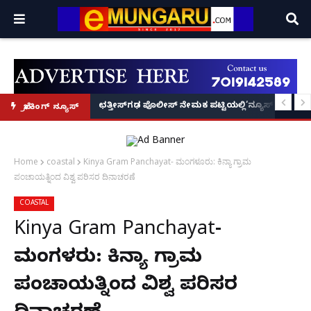
ವಾರಿಯರ್! Priya Prakash Varrier
ಪಕ್ಷ ಲೋಕಾರ್ಪಣೆ – ನಟ ಚೇತನ್ ಅಹಿಂಸಾ chethan
ಛತ್ತೀಸ್‌ಗಢ ಪೊಲೀಸ್ ನೇಮಕ ಪಟ್ಟಿಯಲ್ಲಿ‘ನ್ಯೂಸ್’, ‘ಭಕ್ತ ಪ್ರಹ
ಬ್ರೇಕಿಂಗ್ ನ್ಯೂಸ್
Home
coastal
Kinya Gram Panchayat- ಮಂಗಳೂರು: ಕಿನ್ಯಾ ಗ್ರಾಮ
ಪಂಚಾಯತ್ನಿಂದ ವಿಶ್ವ ಪರಿಸರ ದಿನಾಚರಣೆ
COASTAL
Kinya Gram Panchayat-
ಮಂಗಳೂರು: ಕಿನ್ಯಾ ಗ್ರಾಮ
ಪಂಚಾಯತ್ನಿಂದ ವಿಶ್ವ ಪರಿಸರ