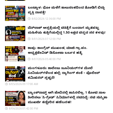
ಬಂಟ್ವಾಳ: ಧೋ ಮಳೆಗೆ ಕಾಲುಸಂಕದಿಂದ ತೋಡಿಗೆ ಬಿದ್ದು
ವ್ಯಕ್ತಿ ನಾಪತ್ತೆ!
8/02/2026 12:36:00 PM
ವೆನ್‌ಲಾಕ್ ಆಸ್ಪತ್ರೆಯಲ್ಲಿ ಚಿಕಿತ್ಸೆಗೆ ಬಂದಾಗ ಮೃತಪಟ್ಟ
ಮಹಿಳೆಯ ಕುತ್ತಿಗೆಯಲ್ಲಿದ್ದ ₹1.50 ಲಕ್ಷದ ಚಿನ್ನದ ಸರ ಕಳವು!
8/01/2026 07:12:00 PM
ಕಾಪು: ಕಾಂಗ್ರೆಸ್ ಮುಖಂಡ, ಮಾಜಿ ಗ್ರಾ.ಪಂ.
ಅಧ್ಯಕ್ಷಡೇವಿಡ್ ಡಿಸೋಜಾ ಬರ್ಬರ ಹತ್ಯೆ
8/07/2026 05:40:00 PM
ಮಂಗಳೂರು: ಕಾಲೇಜು ಜೂನಿಯರ್‌ಗಳ ಮೇಲೆ
ಸೀನಿಯರ್‌ಗಳಿಂದ ಹಲ್ಲೆ; ರ‌್ಯಾಗಿಂಗ್ ಶಂಕೆ – ಪೊಲೀಸ್
ಕಮಿಷನರ್ ಸ್ಪಷ್ಟನೆ!
8/05/2026 09:17:00 AM
ಬ್ಯಾಂಕ್‌ರಾಪ್ಟ್‌ ಆಗಿ ಜೇಬಿನಲ್ಲಿ ಕಾಸಿರಲಿಲ್ಲ, ₹1 ಕೋಟಿ ಸಾಲ
ತೀರಿಸಲು 'ಸಿ-ಗ್ರೇಡ್' ಸಿನಿಮಾಗಳಲ್ಲಿ ನಟಿಸಿದ್ದೆ: ನಟಿ ಸುಸ್ಮಿತಾ
ಮುಖರ್ಜಿ ಕಣ್ಣೀರಿನ ಹಣೆಬರಹ!
8/06/2026 01:42:00 PM