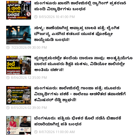
ಮಂಗಳೂರು ಖಾಸಗಿ ಕಾಲೇಜಿನಲ್ಲಿ ರ‌್ಯಾಗಿಂಗ್ ಪ್ರಕರಣ5
ಮಂದಿ ವಿದ್ಯಾರ್ಥಿಗಳು ಬಂಧನ
8/05/2026 10:41:00 PM
ಸುಳ್ಯ: ಕಾಣೆಯಾಗಿದ್ದ ಅಪ್ರಾಪ್ತ ಬಾಲಕಿ ಪತ್ತೆ; ಲೈಂಗಿಕ
ದೌರ್ಜನ್ಯ ಎಸಗಿದ ಕಡಬದ ಯುವಕ ಪೋಕ್ಸೋ
ಕಾಯ್ದೆಯಡಿ ಬಂಧನ!
7/23/2026 09:30:00 PM
ವೃದ್ಧಾಶ್ರಮದಲ್ಲೇ ತಂದೆಯ ದಾರುಣ ಸಾವು: ಅಂತ್ಯಕ್ರಿಯೆಗೂ
ಬಾರದ ಮೂವರು ಶಿಕ್ಷಕಿ ಮಕಳು, ವಿಡಿಯೋ ಕಾಲಿನಲ್ಲೇ
ಅಂತಿಮ ದರ್ಶನ!
8/06/2026 12:35:00 PM
ಮಂಗಳೂರು: ಕಾಲೇಜಿನಲ್ಲಿ ಗಾಂಜಾ ಪತ್ತೆ; ಮೂವರು
ವಿದ್ಯಾರ್ಥಿಗಳು ವಶಕ್ಕೆ – ಕಾಲೇಜು ಆಡಳಿತದ ತಪಾಸಣೆಗೆ
ಕಮಿಷನರ್ ರೆಡ್ಡಿ ಶ್ಲಾಘನೆ!
8/05/2026 02:39:00 PM
ಬೆಂಗಳೂರು: ಪತ್ನಿಯ ಭೀಕರ ಕೊಲೆ ನಡೆಸಿ ಬಿಹಾರಕ್ಕೆ
ಪರಾರಿಯಾಗಿದ್ದ ಪತಿ ಬಂಧನ
8/07/2026 11:00:00 AM