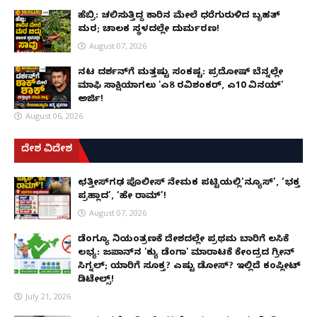
ಹೆಬ್ರಿ: ಚಲಿಸುತ್ತಿದ್ದ ಕಾರಿನ ಮೇಲೆ ಧರೆಗುರುಳಿದ ಬೃಹತ್
ಮರ; ಚಾಲಕ ಸ್ಥಳದಲ್ಲೇ ದುರ್ಮರಣ!
August 07, 2026
ನಟ ದರ್ಶನ್‌ಗೆ ಮತ್ತಷ್ಟು ಸಂಕಷ್ಟ: ಪ್ರದೋಷ್ ಬೆನ್ನಲ್ಲೇ
ಮಾಫಿ ಸಾಕ್ಷಿಯಾಗಲು 'ಎ8 ರವಿಶಂಕರ್, ಎ10 ವಿನಯ್'
ಅರ್ಜಿ!
August 06, 2026
ದೇಶ ವಿದೇಶ
ಛತ್ತೀಸ್‌ಗಢ ಪೊಲೀಸ್ ನೇಮಕ ಪಟ್ಟಿಯಲ್ಲಿ‘ನ್ಯೂಸ್’, ‘ಭಕ್ತ
ಪ್ರಹ್ಲಾದ’, ‘ಹೇ ರಾಮ್’!
August 07, 2026
ಡೆಂಗ್ಯೂ ನಿಯಂತ್ರಣಕ್ಕೆ ದೇಶದಲ್ಲೇ ಪ್ರಥಮ ಬಾರಿಗೆ ಲಸಿಕೆ
ಲಭ್ಯ: ಜಪಾನ್‌ನ 'ಕ್ಯು ಡೆಂಗಾ' ಮಾರಾಟಕ್ಕೆ ಕೇಂದ್ರದ ಗ್ರೀನ್
ಸಿಗ್ನಲ್; ಯಾರಿಗೆ ಸೂಕ್ತ? ಎಷ್ಟು ಡೋಸ್? ಇಲ್ಲಿದೆ ಕಂಪ್ಲೀಟ್
ಡಿಟೇಲ್ಸ್!
July 21, 2026