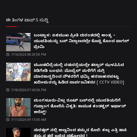
ಈ ತಿಂಗಳ ಟಾಪ್ 5 ಸುದ್ದಿ
ಬಂಟ್ವಾಳ: ಏಕಮುಖ ಪ್ರೀತಿ ದುರಂತದಲ್ಲಿ ಅಂತ್ಯ –
ಯುವತಿಯನ್ನು ಬಸ್ ನಿಲ್ದಾಣದಲ್ಲೇ ಕೊಚ್ಚಿ ಕೊಂದ ಪಾಗಲ್
ಪ್ರೇಮಿ
7/16/2026 08:29:00 PM
ಮೂಡಬಿದ್ರೆಯಲ್ಲಿ ನಡುರಸ್ತೆಯಲ್ಲೇ ತಲ್ವಾರ್ ಝಳಪಿಸಿದ
ಕಿಡಿಗೇಡಿ ಬಂಧನ: ಮೊಬೈಲ್ ಮಳಿಗೆಗೆ ನುಗ್ಗಿ
ಮಾರಕಾಸ್ತ್ರದಿಂದ ನೌಕರರಿಗೆ ಧಮ್ಕಿ; ಹರಸಾಹಸಪಟ್ಟು
ಖದೀಮನನ್ನು ಹಿಡಿದ ಸಾರ್ವಜನಿಕರು! ( CCTV VIDEO)
7/18/2026 07:43:00 PM
ಮಂಗಳೂರು-ವಿಟ್ಲ ರೂಟ್ ಬಸ್‌ನಲ್ಲಿ ಯುವತಿಯರಿಗೆ
ಗುಪ್ತಾಂಗ ತೋರಿಸಿ ವಿಕೃತಿ: ಕಾಮುಕ ಕಂಡಕ್ಟರ್ ಇರ್ಫಾನ್
ಅರೆಸ್ಟ್!
7/11/2026 09:15:00 AM
ಸುರತ್ಕಲ್ ನಲ್ಲಿ ಅಣ್ಣನಿಂದ ತಮ್ಮನ ಕೊಲೆ: ಕಲ್ಲು ಎತ್ತಿ ಹಾಕಿ
ತಮ್ಮನ ತಲೆ ಜಜ್ಜಿದ ಸಹೋದರ !