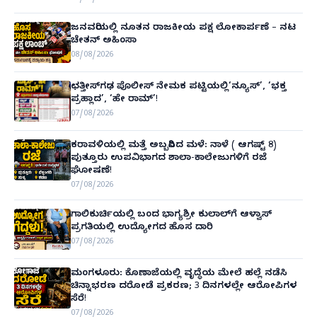
ಜನವರಿಯಲ್ಲಿ ನೂತನ ರಾಜಕೀಯ ಪಕ್ಷ ಲೋಕಾರ್ಪಣೆ – ನಟ
ಚೇತನ್ ಅಹಿಂಸಾ
08/08/2026
ಛತ್ತೀಸ್‌ಗಢ ಪೊಲೀಸ್ ನೇಮಕ ಪಟ್ಟಿಯಲ್ಲಿ‘ನ್ಯೂಸ್’, ‘ಭಕ್ತ
ಪ್ರಹ್ಲಾದ’, ‘ಹೇ ರಾಮ್’!
07/08/2026
ಕರಾವಳಿಯಲ್ಲಿ ಮತ್ತೆ ಅಬ್ಬರಿಸಿದ ಮಳೆ: ನಾಳೆ ( ಆಗಷ್ಟ್ 8)
ಪುತ್ತೂರು ಉಪವಿಭಾಗದ ಶಾಲಾ-ಕಾಲೇಜುಗಳಿಗೆ ರಜೆ
ಘೋಷಣೆ!
07/08/2026
ಗಾಲಿಕುರ್ಚಿಯಲ್ಲಿ ಬಂದ ಭಾಗ್ಯಶ್ರೀ ಕುಲಾಲ್‌ಗೆ ಆಳ್ವಾಸ್
ಪ್ರಗತಿಯಲ್ಲಿ ಉದ್ಯೋಗದ ಹೊಸ ದಾರಿ
07/08/2026
ಮಂಗಳೂರು: ಕೊಣಾಜೆಯಲ್ಲಿ ವೃದ್ಧೆಯ ಮೇಲೆ ಹಲ್ಲೆ ನಡೆಸಿ
ಚಿನ್ನಾಭರಣ ದರೋಡೆ ಪ್ರಕರಣ; 3 ದಿನಗಳಲ್ಲೇ ಆರೋಪಿಗಳ
ಸೆರೆ!
07/08/2026