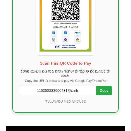
Scan this QR Code to Pay
ಕೆಳಗಿನ ಯುಪಿಐ ಐಡಿ ಕಾಪಿ ಮಾಡಿ ಗೂಗಲ್ ಪೇ/ಫೋನ್ ಪೇ ಮೂಲಕ ಪೇ
ಮಾಡಿ.
Copy the UPI ID below and pay via Google Pay/PhonePe.
Copy
TULUNADU MEDIA HOUSE