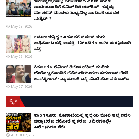
ಇನ್​ಸ್ಟಾಗ್ರಾಂನಲ್ಲಿ ಪರಿಚಿತಳಾದ ಎರಡು ಮಕ್ಕಳ
ತಾಯಿಯೊಂದಿಗೆ ಲಿವಿನ್ ರಿಲೇಶನ್​ಶಿಪ್- ನನ್ನನ್ನು
ಮೇಂಟೆನ್ ಮಾಡಲು ಸಾಧ್ಯವಿಲ್ಲ ಎಂದಿದಕ್ಕೆ ಯುವಕ
ಸುಸೈಡ್ ?
May 09, 2026
ಆಟವಾಡುತ್ತಿದ್ದ ಒಂದೂವರೆ ವರ್ಷದ ಮಗು
ಕಾಫಿತೋಟದಲ್ಲಿ ನಾಪತ್ತೆ- 12ಗಂಟೆಗಳ ಬಳಿಕ ಸುರಕ್ಷಿತವಾಗಿ
ಪತ್ತೆ
May 08, 2026
8ವರ್ಷಗಳ ಲಿವಿಂಗ್‌ ರಿಲೇಷನ್‌ಶಿಪ್ ಮುರಿದು
ಬೇರೊಬ್ಬನೊಂದಿಗೆ ಹೆಸೆಮಣೆಯೇರಲು ತಯಾರಾದ ಲೇಡಿ
ಕಾನ್‌ಸ್ಟೇಬಲ್- ನ್ಯಾಯಕ್ಕಾಗಿ ಎಸ್ಪಿ ಮೊರೆ ಹೋದ ಪಿಎಸ್ಐ
May 07, 2026
ಕ್ರೈಂ
ಮಂಗಳೂರು: ಕೊಣಾಜೆಯಲ್ಲಿ ವೃದ್ಧೆಯ ಮೇಲೆ ಹಲ್ಲೆ ನಡೆಸಿ
ಚಿನ್ನಾಭರಣ ದರೋಡೆ ಪ್ರಕರಣ; 3 ದಿನಗಳಲ್ಲೇ
ಆರೋಪಿಗಳ ಸೆರೆ!
August 07, 2026