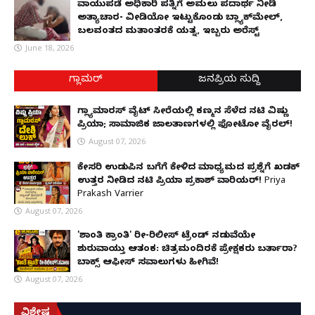
ವಾಯುಪಡೆ ಅಧಿಕಾರಿ ಪತ್ನಿಗೆ ಅಮಲು ಪದಾರ್ಥ ನೀಡಿ
ಅತ್ಯಾಚಾರ- ವೀಡಿಯೋ ಇಟ್ಟುಕೊಂಡು ಬ್ಲ್ಯಾಕ್‌ಮೇಲ್,
ಬಲವಂತದ ಮತಾಂತರಕ್ಕೆ ಯತ್ನ, ಇಬ್ಬರು ಅರೆಸ್ಟ್
June 18, 2026
ಗ್ಲಾಮರ್
ಜನಪ್ರಿಯ ಸುದ್ದಿ
ಗ್ಲ್ಯಾಮಾರಸ್ ವೈಟ್‌ ಸೀರೆಯಲ್ಲಿ ಕಣ್ಮನ ಸೆಳೆದ ನಟಿ ವಿಷ್ಣು
ಪ್ರಿಯಾ; ಸಾಮಾಜಿಕ ಜಾಲತಾಣಗಳಲ್ಲಿ ಫೋಟೋ ವೈರಲ್!
August 07, 2026
ಕೇಸರಿ ಉಡುಪಿನ ಬಗೆಗೆ ಕೇಳಿದ ಮಾಧ್ಯಮದ ಪ್ರಶ್ನೆಗೆ ಖಡಕ್
ಉತ್ತರ ನೀಡಿದ ನಟಿ ಪ್ರಿಯಾ ಪ್ರಕಾಶ್ ವಾರಿಯರ್! Priya
Prakash Varrier
August 07, 2026
'ಶಾಂತಿ ಕ್ರಾಂತಿ' ರೀ-ರಿಲೀಸ್ ಟ್ರೆಂಡ್ ನಡುವೆಯೇ
ಶುರುವಾಯ್ತು ಆತಂಕ: ಚಿತ್ರಮಂದಿರಕ್ಕೆ ಪ್ರೇಕ್ಷಕರು ಬರ್ತಾರಾ?
ಬಾಕ್ಸ್ ಆಫೀಸ್ ಸವಾಲುಗಳು ಹೀಗಿವೆ!
August 07, 2026
ವಿಶೇಷ