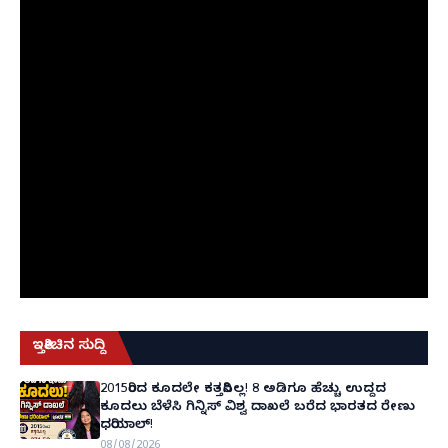
ಇತ್ತೀಚಿನ ಸುದ್ದಿ
2015ರಿಂದ ಕೂದಲೇ ಕತ್ತರಿಸಿಲ್ಲ! 8 ಅಡಿಗೂ ಹೆಚ್ಚು ಉದ್ದದ
ಕೂದಲು ಬೆಳೆಸಿ ಗಿನ್ನಿಸ್ ವಿಶ್ವ ದಾಖಲೆ ಬರೆದ ಭಾರತದ ರೇಣು
ಧರಿಯಾಲ್!
08/08/2026