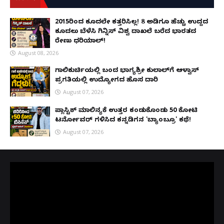
2015ರಿಂದ ಕೂದಲೇ ಕತ್ತರಿಸಿಲ್ಲ! 8 ಅಡಿಗೂ ಹೆಚ್ಚು ಉದ್ದದ
ಕೂದಲು ಬೆಳೆಸಿ ಗಿನ್ನಿಸ್ ವಿಶ್ವ ದಾಖಲೆ ಬರೆದ ಭಾರತದ
ರೇಣು ಧರಿಯಾಲ್!
August 08, 2026
ಗಾಲಿಕುರ್ಚಿಯಲ್ಲಿ ಬಂದ ಭಾಗ್ಯಶ್ರೀ ಕುಲಾಲ್‌ಗೆ ಆಳ್ವಾಸ್
ಪ್ರಗತಿಯಲ್ಲಿ ಉದ್ಯೋಗದ ಹೊಸ ದಾರಿ
August 07, 2026
ಪ್ಲಾಸ್ಟಿಕ್ ಮಾಲಿನ್ಯಕ್ಕೆ ಉತ್ತರ ಕಂಡುಕೊಂಡು ₹50 ಕೋಟಿ
ಟರ್ನೋವರ್ ಗಳಿಸಿದ ಕನ್ನಡಿಗನ 'ಬ್ಯಾಂಬ್ರೂ' ಕಥೆ!
August 07, 2026