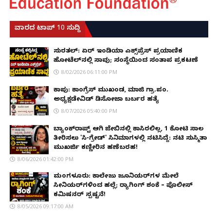
ವಾರದ ಟಾಪ್ 10 ಸುದ್ದಿ
ಸುರತ್ಕಲ್: ಏರ್ ಇಂಡಿಯಾ ಎಕ್ಸ್‌ಪ್ರೆಸ್ ಪ್ರಯಾಣಿಕ
ಹೋಟೆಲ್‌ನಲ್ಲಿ ಸಾವು; ಸಂಸ್ಥೆಯಿಂದ ಸಂತಾಪ ಪ್ರಕಟಣೆ
8/02/2026 06:11:00 PM
ಕಾಪು: ಕಾಂಗ್ರೆಸ್ ಮುಖಂಡ, ಮಾಜಿ ಗ್ರಾ.ಪಂ.
ಅಧ್ಯಕ್ಷಡೇವಿಡ್ ಡಿಸೋಜಾ ಬರ್ಬರ ಹತ್ಯೆ
8/07/2026 05:40:00 PM
ಬ್ಯಾಂಕ್‌ರಾಪ್ಟ್‌ ಆಗಿ ಜೇಬಿನಲ್ಲಿ ಕಾಸಿರಲಿಲ್ಲ, ₹1 ಕೋಟಿ ಸಾಲ
ತೀರಿಸಲು 'ಸಿ-ಗ್ರೇಡ್' ಸಿನಿಮಾಗಳಲ್ಲಿ ನಟಿಸಿದ್ದೆ: ನಟಿ ಸುಸ್ಮಿತಾ
ಮುಖರ್ಜಿ ಕಣ್ಣೀರಿನ ಹಣೆಬರಹ!
8/06/2026 01:42:00 PM
ಮಂಗಳೂರು: ಕಾಲೇಜು ಜೂನಿಯರ್‌ಗಳ ಮೇಲೆ
ಸೀನಿಯರ್‌ಗಳಿಂದ ಹಲ್ಲೆ; ರ‌್ಯಾಗಿಂಗ್ ಶಂಕೆ – ಪೊಲೀಸ್
ಕಮಿಷನರ್ ಸ್ಪಷ್ಟನೆ!
8/05/2026 09:17:00 AM