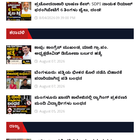
ಪ್ರಚೋದನಾಕಾರಿ ಭಾಷಣ ಕೇಸ್: SDPI ನಾಯಕ ರಿಯಾಜ್
ಫರಂಗಿಪೇಟೆಗೆ 6 ತಿಂಗಳು ಜೈಲು, ದಂಡ!
8/04/2026 09:39:00 PM
ಕರಾವಳಿ
ಕಾಪು: ಕಾಂಗ್ರೆಸ್ ಮುಖಂಡ, ಮಾಜಿ ಗ್ರಾ.ಪಂ.
ಅಧ್ಯಕ್ಷಡೇವಿಡ್ ಡಿಸೋಜಾ ಬರ್ಬರ ಹತ್ಯೆ
August 07, 2026
ಬೆಂಗಳೂರು: ಪತ್ನಿಯ ಭೀಕರ ಕೊಲೆ ನಡೆಸಿ ಬಿಹಾರಕ್ಕೆ
ಪರಾರಿಯಾಗಿದ್ದ ಪತಿ ಬಂಧನ
August 07, 2026
ಮಂಗಳೂರು ಖಾಸಗಿ ಕಾಲೇಜಿನಲ್ಲಿ ರ‌್ಯಾಗಿಂಗ್ ಪ್ರಕರಣ5
ಮಂದಿ ವಿದ್ಯಾರ್ಥಿಗಳು ಬಂಧನ
August 05, 2026
ರಾಜ್ಯ