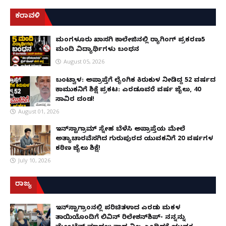
ಕರಾವಳಿ
ಮಂಗಳೂರು ಖಾಸಗಿ ಕಾಲೇಜಿನಲ್ಲಿ ರ‌್ಯಾಗಿಂಗ್ ಪ್ರಕರಣ5
ಮಂದಿ ವಿದ್ಯಾರ್ಥಿಗಳು ಬಂಧನ
August 05, 2026
ಬಂಟ್ವಾಳ: ಅಪ್ರಾಪ್ತೆಗೆ ಲೈಂಗಿಕ ಕಿರುಕುಳ ನೀಡಿದ್ದ 52 ವರ್ಷದ
ಕಾಮುಕನಿಗೆ ಶಿಕ್ಷೆ ಪ್ರಕಟ: ಎರಡೂವರೆ ವರ್ಷ ಜೈಲು, ₹40
ಸಾವಿರ ದಂಡ!
August 01, 2026
ಇನ್‌ಸ್ಟಾಗ್ರಾಮ್ ಸ್ನೇಹ ಬೆಳೆಸಿ ಅಪ್ರಾಪ್ತೆಯ ಮೇಲೆ
ಅತ್ಯಾಚಾರವೆಸಗಿದ ಗುರುಪುರದ ಯುವಕನಿಗೆ 20 ವರ್ಷಗಳ
ಕಠಿಣ ಜೈಲು ಶಿಕ್ಷೆ!
July 10, 2026
ರಾಜ್ಯ
ಇನ್​ಸ್ಟಾಗ್ರಾಂನಲ್ಲಿ ಪರಿಚಿತಳಾದ ಎರಡು ಮಕ್ಕಳ
ತಾಯಿಯೊಂದಿಗೆ ಲಿವಿನ್ ರಿಲೇಶನ್​ಶಿಪ್- ನನ್ನನ್ನು