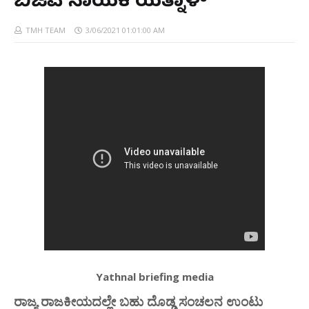
ಬಿಜೆಪಿ ನಾಯಕ ಯತ್ನಾಳ್
TMH TEAM
3/06/2021 01:01:00 AM
Yathnal briefing media
ರಾಜ್ಯ ರಾಜಕೀಯದಲ್ಲೇ ಬಹು ದೊಡ್ಡ ಸಂಚಲನ ಉಂಟು