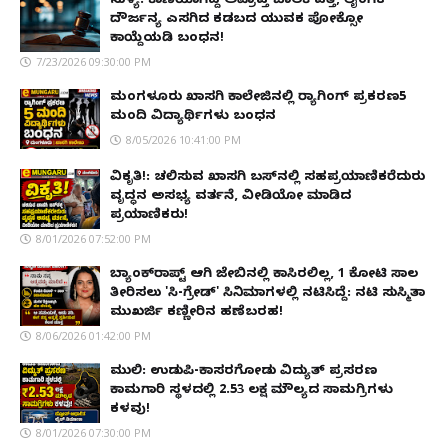
ಸುಳ್ಯ: ಕಾಣೆಯಾಗಿದ್ದ ಅಪ್ರಾಪ್ತ ಬಾಲಕಿ ಪತ್ತೆ; ಲೈಂಗಿಕ
ದೌರ್ಜನ್ಯ ಎಸಗಿದ ಕಡಬದ ಯುವಕ ಪೋಕ್ಸೋ
ಕಾಯ್ದೆಯಡಿ ಬಂಧನ!
7/23/2026 09:30:00 PM
ಮಂಗಳೂರು ಖಾಸಗಿ ಕಾಲೇಜಿನಲ್ಲಿ ರ‌್ಯಾಗಿಂಗ್ ಪ್ರಕರಣ5
ಮಂದಿ ವಿದ್ಯಾರ್ಥಿಗಳು ಬಂಧನ
8/05/2026 10:41:00 PM
ವಿಕೃತಿ!: ಚಲಿಸುವ ಖಾಸಗಿ ಬಸ್‌ನಲ್ಲಿ ಸಹಪ್ರಯಾಣಿಕರೆದುರು
ವೃದ್ಧನ ಅಸಭ್ಯ ವರ್ತನೆ, ವೀಡಿಯೋ ಮಾಡಿದ
ಪ್ರಯಾಣಿಕರು!
8/01/2026 07:52:00 PM
ಬ್ಯಾಂಕ್‌ರಾಪ್ಟ್‌ ಆಗಿ ಜೇಬಿನಲ್ಲಿ ಕಾಸಿರಲಿಲ್ಲ, ₹1 ಕೋಟಿ ಸಾಲ
ತೀರಿಸಲು 'ಸಿ-ಗ್ರೇಡ್' ಸಿನಿಮಾಗಳಲ್ಲಿ ನಟಿಸಿದ್ದೆ: ನಟಿ ಸುಸ್ಮಿತಾ
ಮುಖರ್ಜಿ ಕಣ್ಣೀರಿನ ಹಣೆಬರಹ!
8/06/2026 01:42:00 PM
ಮುಲ್ಕಿ: ಉಡುಪಿ-ಕಾಸರಗೋಡು ವಿದ್ಯುತ್ ಪ್ರಸರಣ
ಕಾಮಗಾರಿ ಸ್ಥಳದಲ್ಲಿ ₹2.53 ಲಕ್ಷ ಮೌಲ್ಯದ ಸಾಮಗ್ರಿಗಳು
ಕಳವು!
8/01/2026 07:30:00 PM