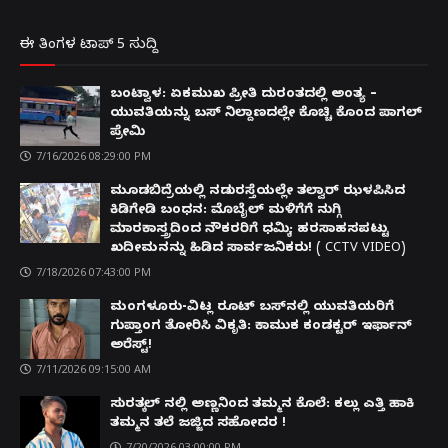
ಈ ತಿಂಗಳ ಟಾಪ್ 5 ಸುದ್ದಿ
ಬಂಟ್ವಾಳ: ಏಕಮುಖ ಪ್ರೀತಿ ದುರಂತದಲ್ಲಿ ಅಂತ್ಯ –
ಯುವತಿಯನ್ನು ಬಸ್ ನಿಲ್ದಾಣದಲ್ಲೇ ಕೊಚ್ಚಿ ಕೊಂದ ಪಾಗಲ್
ಪ್ರೇಮಿ
7/16/2026 08:29:00 PM
ಮೂಡಬಿದ್ರೆಯಲ್ಲಿ ನಡುರಸ್ತೆಯಲ್ಲೇ ತಲ್ವಾರ್ ಝಳಪಿಸಿದ
ಕಿಡಿಗೇಡಿ ಬಂಧನ: ಮೊಬೈಲ್ ಮಳಿಗೆಗೆ ನುಗ್ಗಿ
ಮಾರಕಾಸ್ತ್ರದಿಂದ ನೌಕರರಿಗೆ ಧಮ್ಕಿ; ಹರಸಾಹಸಪಟ್ಟು
ಖದೀಮನನ್ನು ಹಿಡಿದ ಸಾರ್ವಜನಿಕರು! ( CCTV VIDEO)
7/18/2026 07:43:00 PM
ಮಂಗಳೂರು-ವಿಟ್ಲ ರೂಟ್ ಬಸ್‌ನಲ್ಲಿ ಯುವತಿಯರಿಗೆ
ಗುಪ್ತಾಂಗ ತೋರಿಸಿ ವಿಕೃತಿ: ಕಾಮುಕ ಕಂಡಕ್ಟರ್ ಇರ್ಫಾನ್
ಅರೆಸ್ಟ್!
7/11/2026 09:15:00 AM
ಸುರತ್ಕಲ್ ನಲ್ಲಿ ಅಣ್ಣನಿಂದ ತಮ್ಮನ ಕೊಲೆ: ಕಲ್ಲು ಎತ್ತಿ ಹಾಕಿ
ತಮ್ಮನ ತಲೆ ಜಜ್ಜಿದ ಸಹೋದರ !
7/20/2026 03:00:00 PM