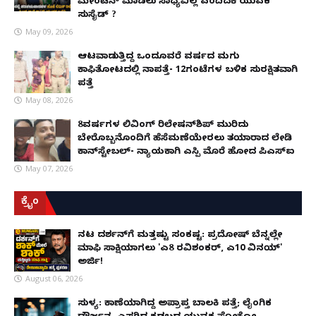
ಮೇಂಟೆನ್ ಮಾಡಲು ಸಾಧ್ಯವಿಲ್ಲ ಎಂದಿದಕ್ಕೆ ಯುವಕ
ಸುಸೈಡ್ ?
May 09, 2026
ಆಟವಾಡುತ್ತಿದ್ದ ಒಂದೂವರೆ ವರ್ಷದ ಮಗು
ಕಾಫಿತೋಟದಲ್ಲಿ ನಾಪತ್ತೆ- 12ಗಂಟೆಗಳ ಬಳಿಕ ಸುರಕ್ಷಿತವಾಗಿ
ಪತ್ತೆ
May 08, 2026
8ವರ್ಷಗಳ ಲಿವಿಂಗ್‌ ರಿಲೇಷನ್‌ಶಿಪ್ ಮುರಿದು
ಬೇರೊಬ್ಬನೊಂದಿಗೆ ಹೆಸೆಮಣೆಯೇರಲು ತಯಾರಾದ ಲೇಡಿ
ಕಾನ್‌ಸ್ಟೇಬಲ್- ನ್ಯಾಯಕ್ಕಾಗಿ ಎಸ್ಪಿ ಮೊರೆ ಹೋದ ಪಿಎಸ್ಐ
May 07, 2026
ಕ್ರೈಂ
ನಟ ದರ್ಶನ್‌ಗೆ ಮತ್ತಷ್ಟು ಸಂಕಷ್ಟ: ಪ್ರದೋಷ್ ಬೆನ್ನಲ್ಲೇ
ಮಾಫಿ ಸಾಕ್ಷಿಯಾಗಲು 'ಎ8 ರವಿಶಂಕರ್, ಎ10 ವಿನಯ್'
ಅರ್ಜಿ!
August 06, 2026
ಸುಳ್ಯ: ಕಾಣೆಯಾಗಿದ್ದ ಅಪ್ರಾಪ್ತ ಬಾಲಕಿ ಪತ್ತೆ; ಲೈಂಗಿಕ