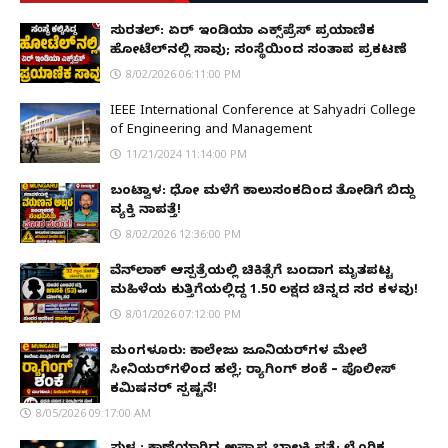
ಸುರತ್ಕಲ್: ಏರ್ ಇಂಡಿಯಾ ಎಕ್ಸ್‌ಪ್ರೆಸ್ ಪ್ರಯಾಣಿಕ
ಹೋಟೆಲ್‌ನಲ್ಲಿ ಸಾವು; ಸಂಸ್ಥೆಯಿಂದ ಸಂತಾಪ ಪ್ರಕಟಣೆ
8/02/2026 06:11:00 PM
IEEE International Conference at Sahyadri College
of Engineering and Management
11/21/2024 11:14:00 PM
ಬಂಟ್ವಾಳ: ಧೋ ಮಳೆಗೆ ಕಾಲುಸಂಕದಿಂದ ತೋಡಿಗೆ ಬಿದ್ದು
ವ್ಯಕ್ತಿ ನಾಪತ್ತೆ!
8/02/2026 12:36:00 PM
ವೆನ್‌ಲಾಕ್ ಆಸ್ಪತ್ರೆಯಲ್ಲಿ ಚಿಕಿತ್ಸೆಗೆ ಬಂದಾಗ ಮೃತಪಟ್ಟ
ಮಹಿಳೆಯ ಕುತ್ತಿಗೆಯಲ್ಲಿದ್ದ ₹1.50 ಲಕ್ಷದ ಚಿನ್ನದ ಸರ ಕಳವು!
8/01/2026 07:12:00 PM
ಮಂಗಳೂರು: ಕಾಲೇಜು ಜೂನಿಯರ್‌ಗಳ ಮೇಲೆ
ಸೀನಿಯರ್‌ಗಳಿಂದ ಹಲ್ಲೆ; ರ‌್ಯಾಗಿಂಗ್ ಶಂಕೆ – ಪೊಲೀಸ್
ಕಮಿಷನರ್ ಸ್ಪಷ್ಟನೆ!
8/05/2026 09:17:00 AM