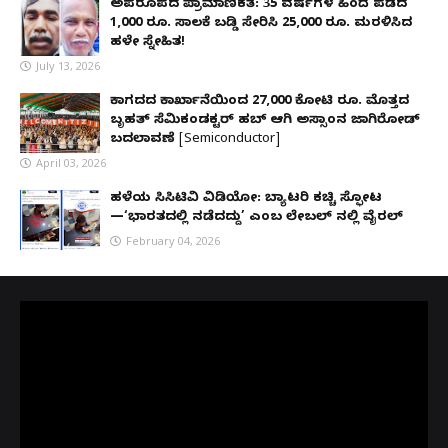
ಅಪರೂಪದ ಪ್ರಾಮಾಣಿಕತೆ: 35 ವರ್ಷಗಳ ಹಿಂದೆ ಪಡೆದ
1,000 ರೂ. ಸಾಲಕ್ಕೆ ಬಡ್ಡಿ ಸೇರಿಸಿ 25,000 ರೂ. ಮರಳಿಸಿದ
ಹಳೇ ಸ್ನೇಹಿತ!
July 13, 2026
ಕಾಗದದ ಕಾರ್ಖಾನೆಯಿಂದ 27,000 ಕೋಟಿ ರೂ. ಮೊತ್ತದ
ಬೃಹತ್ ಸೆಮಿಕಂಡಕ್ಟರ್ ಹಬ್ ಆಗಿ ಅಸ್ಸಾಂನ ಜಾಗಿರೋಡ್
ಬದಲಾವಣೆ [Semiconductor]
April 03, 2026
ಹಳೆಯ ಸಿಸಿಟಿವಿ ವಿಡಿಯೋ: ಬ್ಯಾಟರಿ ಕಚ್ಚಿ ಸ್ಫೋಟ
—‘ಭಾರತದಲ್ಲಿ ನಡೆದದ್ದು’ ಎಂಬ ಲೇಬಲ್ ನಲ್ಲಿ ವೈರಲ್
February 04, 2026