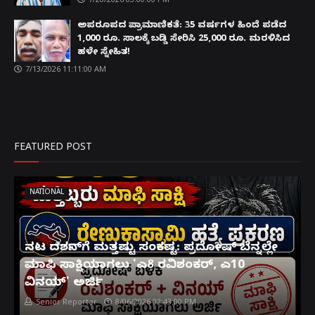
ಅಪರೂಪದ ಪ್ರಾಮಾಣಿಕತೆ: 35 ವರ್ಷಗಳ ಹಿಂದೆ ಪಡೆದ
1,000 ರೂ. ಸಾಲಕ್ಕೆ ಬಡ್ಡಿ ಸೇರಿಸಿ 25,000 ರೂ. ಮರಳಿಸಿದ
ಹಳೇ ಸ್ನೇಹಿತ!
7/13/2026 11:11:00 AM
FEATURED POST
NATIONAL
ನಟ ದರ್ಶನ್‌ಗೆ ಮತ್ತಷ್ಟು ಸಂಕಷ್ಟ: ಪ್ರದೋಷ್ ಬೆನ್ನಲ್ಲೇ
ಮಾಫಿ ಸಾಕ್ಷಿಯಾಗಲು 'ಎ8 ರವಿಶಂಕರ್, ಎ10
ವಿನಯ್' ಅರ್ಜಿ!
Senior Reporter
8/06/2026 02:43:00 PM