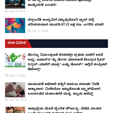
ದೌರ್ಜನ್ಯ ಎಸಗಿದ ಕಡಬದ ಯುವಕ ಪೋಕ್ಸೋ
ಕಾಯ್ದೆಯಡಿ ಬಂಧನ!
July 23, 2026
ಬೆಳ್ತಂಗಡಿ ಉದ್ಯಮಿಗೆ ಮ್ಯಾಟ್ರಿಮೋನಿ ಆ್ಯಪ್ ನಲ್ಲಿ
ಪರಿಚಯವಾದ ಯುವತಿ:87.22 ಲಕ್ಷ ರೂ. ಎಗರಿಸಿ ಪರಾರಿ
July 21, 2026
ದೇಶ ವಿದೇಶ
ಡೆಂಗ್ಯೂ ನಿಯಂತ್ರಣಕ್ಕೆ ದೇಶದಲ್ಲೇ ಪ್ರಥಮ ಬಾರಿಗೆ ಲಸಿಕೆ
ಲಭ್ಯ: ಜಪಾನ್‌ನ 'ಕ್ಯು ಡೆಂಗಾ' ಮಾರಾಟಕ್ಕೆ ಕೇಂದ್ರದ ಗ್ರೀನ್
ಸಿಗ್ನಲ್; ಯಾರಿಗೆ ಸೂಕ್ತ? ಎಷ್ಟು ಡೋಸ್? ಇಲ್ಲಿದೆ ಕಂಪ್ಲೀಟ್
ಡಿಟೇಲ್ಸ್!
July 21, 2026
ವಾಯುಪಡೆ ಅಧಿಕಾರಿ ಪತ್ನಿಗೆ ಅಮಲು ಪದಾರ್ಥ ನೀಡಿ
ಅತ್ಯಾಚಾರ- ವೀಡಿಯೋ ಇಟ್ಟುಕೊಂಡು ಬ್ಲ್ಯಾಕ್‌ಮೇಲ್,
ಬಲವಂತದ ಮತಾಂತರಕ್ಕೆ ಯತ್ನ, ಇಬ್ಬರು ಅರೆಸ್ಟ್
June 18, 2026
ಅಪ್ರಾಪ್ತೆಯ ಮೇಲೆ ಲೈಂಗಿಕ ದೌರ್ಜನ್ಯ- ಬಿಜೆಪಿ ಸಂಸದ