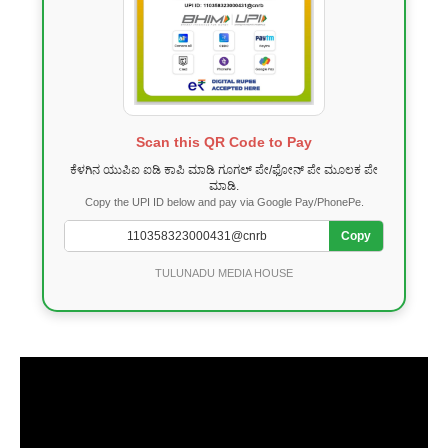
Scan this QR Code to Pay
ಕೆಳಗಿನ ಯುಪಿಐ ಐಡಿ ಕಾಪಿ ಮಾಡಿ ಗೂಗಲ್ ಪೇ/ಫೋನ್ ಪೇ ಮೂಲಕ ಪೇ
ಮಾಡಿ.
Copy the UPI ID below and pay via Google Pay/PhonePe.
Copy
TULUNADU MEDIA HOUSE