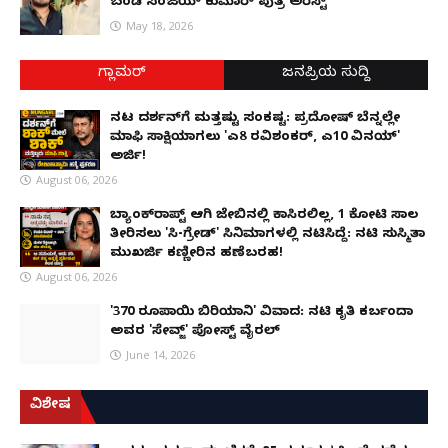
ಬಂಡಿ ಸಂಜಯ್ ಕುಮಾರ್ ಪುತ್ರ ಅರೆಸ್ಟ್
May 18, 2026
ಗ್ಲಾಮರ್
ಜನಪ್ರಿಯ ಸುದ್ದಿ
ನಟ ದರ್ಶನ್‌ಗೆ ಮತ್ತಷ್ಟು ಸಂಕಷ್ಟ: ಪ್ರದೋಷ್ ಬೆನ್ನಲ್ಲೇ
ಮಾಫಿ ಸಾಕ್ಷಿಯಾಗಲು 'ಎ8 ರವಿಶಂಕರ್, ಎ10 ವಿನಯ್'
ಅರ್ಜಿ!
August 06, 2026
ಬ್ಯಾಂಕ್‌ರಾಪ್ಟ್‌ ಆಗಿ ಜೇಬಿನಲ್ಲಿ ಕಾಸಿರಲಿಲ್ಲ, ₹1 ಕೋಟಿ ಸಾಲ
ತೀರಿಸಲು 'ಸಿ-ಗ್ರೇಡ್' ಸಿನಿಮಾಗಳಲ್ಲಿ ನಟಿಸಿದ್ದೆ: ನಟಿ ಸುಸ್ಮಿತಾ
ಮುಖರ್ಜಿ ಕಣ್ಣೀರಿನ ಹಣೆಬರಹ!
August 06, 2026
'370 ರೂಪಾಯಿ ಬಿರಿಯಾನಿ' ವಿವಾದ: ನಟಿ ಕೃತಿ ಕರ್ಬಂದಾ
ಅವರ 'ಸೇವ್ಜ್' ಪೋಸ್ಟ್ ವೈರಲ್
June 14, 2026
ವಿಶೇಷ