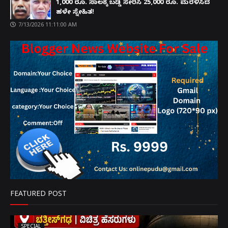
1,000 ರೂ. ಸಾಲಕ್ಕೆ ಬಡ್ಡಿ ಸೇರಿಸಿ 25,000 ರೂ. ಮರಳಿಸಿದ
ಹಳೇ ಸ್ನೇಹಿತ!
7/13/2026 11:11:00 AM
FEATURED POST
SPECIAL