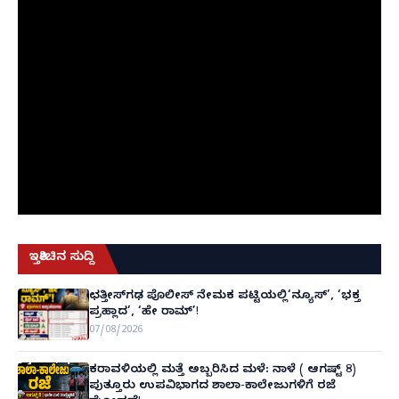
ಇತ್ತೀಚಿನ ಸುದ್ದಿ
ಛತ್ತೀಸ್‌ಗಢ ಪೊಲೀಸ್ ನೇಮಕ ಪಟ್ಟಿಯಲ್ಲಿ‘ನ್ಯೂಸ್’, ‘ಭಕ್ತ
ಪ್ರಹ್ಲಾದ’, ‘ಹೇ ರಾಮ್’!
07/08/2026
ಕರಾವಳಿಯಲ್ಲಿ ಮತ್ತೆ ಅಬ್ಬರಿಸಿದ ಮಳೆ: ನಾಳೆ ( ಆಗಷ್ಟ್ 8)
ಪುತ್ತೂರು ಉಪವಿಭಾಗದ ಶಾಲಾ-ಕಾಲೇಜುಗಳಿಗೆ ರಜೆ