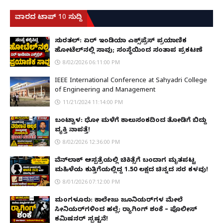
ವಾರದ ಟಾಪ್ 10 ಸುದ್ದಿ
ಸುರತ್ಕಲ್: ಏರ್ ಇಂಡಿಯಾ ಎಕ್ಸ್‌ಪ್ರೆಸ್ ಪ್ರಯಾಣಿಕ
ಹೋಟೆಲ್‌ನಲ್ಲಿ ಸಾವು; ಸಂಸ್ಥೆಯಿಂದ ಸಂತಾಪ ಪ್ರಕಟಣೆ
8/02/2026 06:11:00 PM
IEEE International Conference at Sahyadri College
of Engineering and Management
11/21/2024 11:14:00 PM
ಬಂಟ್ವಾಳ: ಧೋ ಮಳೆಗೆ ಕಾಲುಸಂಕದಿಂದ ತೋಡಿಗೆ ಬಿದ್ದು
ವ್ಯಕ್ತಿ ನಾಪತ್ತೆ!
8/02/2026 12:36:00 PM
ವೆನ್‌ಲಾಕ್ ಆಸ್ಪತ್ರೆಯಲ್ಲಿ ಚಿಕಿತ್ಸೆಗೆ ಬಂದಾಗ ಮೃತಪಟ್ಟ
ಮಹಿಳೆಯ ಕುತ್ತಿಗೆಯಲ್ಲಿದ್ದ ₹1.50 ಲಕ್ಷದ ಚಿನ್ನದ ಸರ ಕಳವು!
8/01/2026 07:12:00 PM
ಮಂಗಳೂರು: ಕಾಲೇಜು ಜೂನಿಯರ್‌ಗಳ ಮೇಲೆ
ಸೀನಿಯರ್‌ಗಳಿಂದ ಹಲ್ಲೆ; ರ‌್ಯಾಗಿಂಗ್ ಶಂಕೆ – ಪೊಲೀಸ್
ಕಮಿಷನರ್ ಸ್ಪಷ್ಟನೆ!