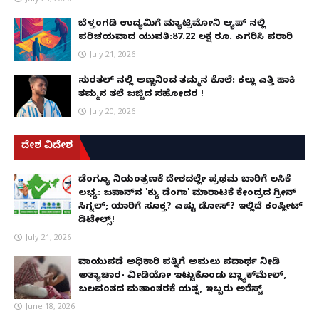
ಬೆಳ್ತಂಗಡಿ ಉದ್ಯಮಿಗೆ ಮ್ಯಾಟ್ರಿಮೋನಿ ಆ್ಯಪ್ ನಲ್ಲಿ
ಪರಿಚಯವಾದ ಯುವತಿ:87.22 ಲಕ್ಷ ರೂ. ಎಗರಿಸಿ ಪರಾರಿ
July 21, 2026
ಸುರತ್ಕಲ್ ನಲ್ಲಿ ಅಣ್ಣನಿಂದ ತಮ್ಮನ ಕೊಲೆ: ಕಲ್ಲು ಎತ್ತಿ ಹಾಕಿ
ತಮ್ಮನ ತಲೆ ಜಜ್ಜಿದ ಸಹೋದರ !
July 20, 2026
ದೇಶ ವಿದೇಶ
ಡೆಂಗ್ಯೂ ನಿಯಂತ್ರಣಕ್ಕೆ ದೇಶದಲ್ಲೇ ಪ್ರಥಮ ಬಾರಿಗೆ ಲಸಿಕೆ
ಲಭ್ಯ: ಜಪಾನ್‌ನ 'ಕ್ಯು ಡೆಂಗಾ' ಮಾರಾಟಕ್ಕೆ ಕೇಂದ್ರದ ಗ್ರೀನ್
ಸಿಗ್ನಲ್; ಯಾರಿಗೆ ಸೂಕ್ತ? ಎಷ್ಟು ಡೋಸ್? ಇಲ್ಲಿದೆ ಕಂಪ್ಲೀಟ್
ಡಿಟೇಲ್ಸ್!
July 21, 2026
ವಾಯುಪಡೆ ಅಧಿಕಾರಿ ಪತ್ನಿಗೆ ಅಮಲು ಪದಾರ್ಥ ನೀಡಿ
ಅತ್ಯಾಚಾರ- ವೀಡಿಯೋ ಇಟ್ಟುಕೊಂಡು ಬ್ಲ್ಯಾಕ್‌ಮೇಲ್,
ಬಲವಂತದ ಮತಾಂತರಕ್ಕೆ ಯತ್ನ, ಇಬ್ಬರು ಅರೆಸ್ಟ್
June 18, 2026