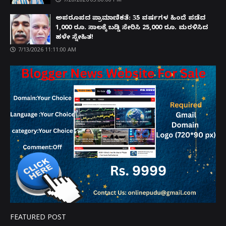
ಅಪರೂಪದ ಪ್ರಾಮಾಣಿಕತೆ: 35 ವರ್ಷಗಳ ಹಿಂದೆ ಪಡೆದ
1,000 ರೂ. ಸಾಲಕ್ಕೆ ಬಡ್ಡಿ ಸೇರಿಸಿ 25,000 ರೂ. ಮರಳಿಸಿದ
ಹಳೇ ಸ್ನೇಹಿತ!
7/13/2026 11:11:00 AM
FEATURED POST