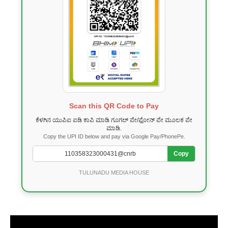
Scan this QR Code to Pay
ಕೆಳಗಿನ ಯುಪಿಐ ಐಡಿ ಕಾಪಿ ಮಾಡಿ ಗೂಗಲ್ ಪೇ/ಫೋನ್ ಪೇ ಮೂಲಕ ಪೇ
ಮಾಡಿ.
Copy the UPI ID below and pay via Google Pay/PhonePe.
Copy
TULUNADU MEDIA HOUSE