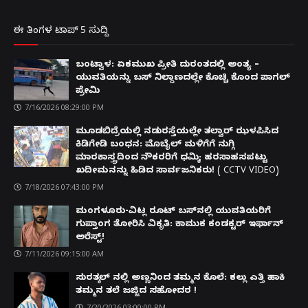
ಈ ತಿಂಗಳ ಟಾಪ್ 5 ಸುದ್ದಿ
ಬಂಟ್ವಾಳ: ಏಕಮುಖ ಪ್ರೀತಿ ದುರಂತದಲ್ಲಿ ಅಂತ್ಯ –
ಯುವತಿಯನ್ನು ಬಸ್ ನಿಲ್ದಾಣದಲ್ಲೇ ಕೊಚ್ಚಿ ಕೊಂದ ಪಾಗಲ್
ಪ್ರೇಮಿ
7/16/2026 08:29:00 PM
ಮೂಡಬಿದ್ರೆಯಲ್ಲಿ ನಡುರಸ್ತೆಯಲ್ಲೇ ತಲ್ವಾರ್ ಝಳಪಿಸಿದ
ಕಿಡಿಗೇಡಿ ಬಂಧನ: ಮೊಬೈಲ್ ಮಳಿಗೆಗೆ ನುಗ್ಗಿ
ಮಾರಕಾಸ್ತ್ರದಿಂದ ನೌಕರರಿಗೆ ಧಮ್ಕಿ; ಹರಸಾಹಸಪಟ್ಟು
ಖದೀಮನನ್ನು ಹಿಡಿದ ಸಾರ್ವಜನಿಕರು! ( CCTV VIDEO)
7/18/2026 07:43:00 PM
ಮಂಗಳೂರು-ವಿಟ್ಲ ರೂಟ್ ಬಸ್‌ನಲ್ಲಿ ಯುವತಿಯರಿಗೆ
ಗುಪ್ತಾಂಗ ತೋರಿಸಿ ವಿಕೃತಿ: ಕಾಮುಕ ಕಂಡಕ್ಟರ್ ಇರ್ಫಾನ್
ಅರೆಸ್ಟ್!
7/11/2026 09:15:00 AM
ಸುರತ್ಕಲ್ ನಲ್ಲಿ ಅಣ್ಣನಿಂದ ತಮ್ಮನ ಕೊಲೆ: ಕಲ್ಲು ಎತ್ತಿ ಹಾಕಿ
ತಮ್ಮನ ತಲೆ ಜಜ್ಜಿದ ಸಹೋದರ !
7/20/2026 03:00:00 PM