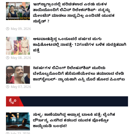
ಇನ್​ಸ್ಟಾಗ್ರಾಂನಲ್ಲಿ ಪರಿಚಿತಳಾದ ಎರಡು ಮಕ್ಕಳ
ತಾಯಿಯೊಂದಿಗೆ ಲಿವಿನ್ ರಿಲೇಶನ್​ಶಿಪ್- ನನ್ನನ್ನು
ಮೇಂಟೆನ್ ಮಾಡಲು ಸಾಧ್ಯವಿಲ್ಲ ಎಂದಿದಕ್ಕೆ ಯುವಕ
ಸುಸೈಡ್ ?
May 09, 2026
ಆಟವಾಡುತ್ತಿದ್ದ ಒಂದೂವರೆ ವರ್ಷದ ಮಗು
ಕಾಫಿತೋಟದಲ್ಲಿ ನಾಪತ್ತೆ- 12ಗಂಟೆಗಳ ಬಳಿಕ ಸುರಕ್ಷಿತವಾಗಿ
ಪತ್ತೆ
May 08, 2026
8ವರ್ಷಗಳ ಲಿವಿಂಗ್‌ ರಿಲೇಷನ್‌ಶಿಪ್ ಮುರಿದು
ಬೇರೊಬ್ಬನೊಂದಿಗೆ ಹೆಸೆಮಣೆಯೇರಲು ತಯಾರಾದ ಲೇಡಿ
ಕಾನ್‌ಸ್ಟೇಬಲ್- ನ್ಯಾಯಕ್ಕಾಗಿ ಎಸ್ಪಿ ಮೊರೆ ಹೋದ ಪಿಎಸ್ಐ
May 07, 2026
ಕ್ರೈಂ
ಸುಳ್ಯ: ಕಾಣೆಯಾಗಿದ್ದ ಅಪ್ರಾಪ್ತ ಬಾಲಕಿ ಪತ್ತೆ; ಲೈಂಗಿಕ
ದೌರ್ಜನ್ಯ ಎಸಗಿದ ಕಡಬದ ಯುವಕ ಪೋಕ್ಸೋ
ಕಾಯ್ದೆಯಡಿ ಬಂಧನ!
July 23, 2026