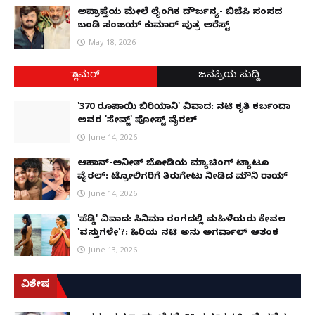
ಅಪ್ರಾಪ್ತೆಯ ಮೇಲೆ ಲೈಂಗಿಕ ದೌರ್ಜನ್ಯ- ಬಿಜೆಪಿ ಸಂಸದ
ಬಂಡಿ ಸಂಜಯ್ ಕುಮಾರ್ ಪುತ್ರ ಅರೆಸ್ಟ್
May 18, 2026
ಗ್ಲಾಮರ್
ಜನಪ್ರಿಯ ಸುದ್ದಿ
'370 ರೂಪಾಯಿ ಬಿರಿಯಾನಿ' ವಿವಾದ: ನಟಿ ಕೃತಿ ಕರ್ಬಂದಾ
ಅವರ 'ಸೇವ್ಜ್' ಪೋಸ್ಟ್ ವೈರಲ್
June 14, 2026
ಆಹಾನ್-ಅನೀತ್ ಜೋಡಿಯ ಮ್ಯಾಚಿಂಗ್ ಟ್ಯಾಟೂ
ವೈರಲ್: ಟ್ರೋಲಿಗರಿಗೆ ತಿರುಗೇಟು ನೀಡಿದ ಮೌನಿ ರಾಯ್
June 14, 2026
'ಪೆಡ್ಡಿ' ವಿವಾದ: ಸಿನಿಮಾ ರಂಗದಲ್ಲಿ ಮಹಿಳೆಯರು ಕೇವಲ
'ವಸ್ತುಗಳೇ'?: ಹಿರಿಯ ನಟಿ ಅನು ಅಗರ್ವಾಲ್ ಆತಂಕ
June 13, 2026
ವಿಶೇಷ