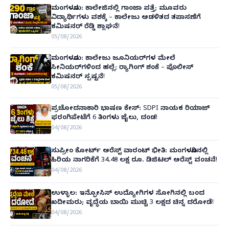
ಮಂಗಳೂರು: ಕಾಲೇಜಿನಲ್ಲಿ ಗಾಂಜಾ ಪತ್ತೆ; ಮೂವರು
ವಿದ್ಯಾರ್ಥಿಗಳು ವಶಕ್ಕೆ – ಕಾಲೇಜು ಆಡಳಿತದ ತಪಾಸಣೆಗೆ
ಕಮಿಷನರ್ ರೆಡ್ಡಿ ಶ್ಲಾಘನೆ!
05/08/2026
ಮಂಗಳೂರು: ಕಾಲೇಜು ಜೂನಿಯರ್‌ಗಳ ಮೇಲೆ
ಸೀನಿಯರ್‌ಗಳಿಂದ ಹಲ್ಲೆ; ರ‌್ಯಾಗಿಂಗ್ ಶಂಕೆ – ಪೊಲೀಸ್
ಕಮಿಷನರ್ ಸ್ಪಷ್ಟನೆ!
05/08/2026
ಪ್ರಚೋದನಾಕಾರಿ ಭಾಷಣ ಕೇಸ್: SDPI ನಾಯಕ ರಿಯಾಜ್
ಫರಂಗಿಪೇಟೆಗೆ 6 ತಿಂಗಳು ಜೈಲು, ದಂಡ!
04/08/2026
ಸುಪ್ರೀಂ ಕೋರ್ಟ್ ಅರೆಸ್ಟ್ ವಾರಂಟ್ ಭೀತಿ: ಮಂಗಳೂರಿನಲ್ಲಿ
ಹಿರಿಯ ನಾಗರಿಕೆಗೆ 34.48 ಲಕ್ಷ ರೂ. ಡಿಜಿಟಲ್ ಅರೆಸ್ಟ್ ವಂಚನೆ!
04/08/2026
ಉಳ್ಳಾಲ: ಇನ್ಫೋಸಿಸ್ ಉದ್ಯೋಗಿಗಳ ಸೋಗಿನಲ್ಲಿ ಬಂದ
ಖದೀಮರು; ವೃದ್ಧೆಯ ಬಾಯಿ ಮುಚ್ಚಿ 3 ಲಕ್ಷದ ಚಿನ್ನ ದರೋಡೆ!
04/08/2026