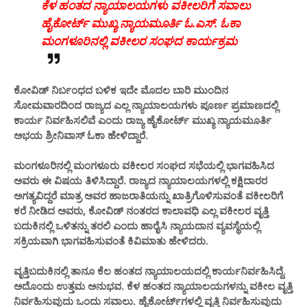
ಕೆಳ ಹಂತದ ನ್ಯಾಯಾಲಯಗಳು ವಕೀಲರಿಗೆ ಸವಾಲು
ಹೈಕೋರ್ಟ್ ಮುಖ್ಯ ನ್ಯಾಯಮೂರ್ತಿ ಓ.ಎಸ್. ಓಕಾ
ಮಂಗಳೂರಿನಲ್ಲಿ ವಕೀಲರ ಸಂಘದ ಕಾರ್ಯಕ್ರಮ
ಕೋವಿಡ್ ನಿರ್ಬಂಧದ ಬಳಿಕ ಇದೇ ಮೊದಲ ಬಾರಿ ಮುಂದಿನ
ಸೋಮವಾರದಿಂದ ರಾಜ್ಯದ ಎಲ್ಲ ನ್ಯಾಯಾಲಯಗಳು ಪೂರ್ಣ ಪ್ರಮಾಣದಲ್ಲಿ
ಕಾರ್ಯ ನಿರ್ವಹಿಸಲಿವೆ ಎಂದು ರಾಜ್ಯ ಹೈಕೋರ್ಟ್‌ ಮುಖ್ಯ ನ್ಯಾಯಮೂರ್ತಿ
ಅಭಯ ಶ್ರೀನಿವಾಸ್ ಓಕಾ ಹೇಳಿದ್ದಾರೆ.
ಮಂಗಳೂರಿನಲ್ಲಿ ಮಂಗಳೂರು ವಕೀಲರ ಸಂಘದ ಸಭೆಯಲ್ಲಿ ಭಾಗವಹಿಸಿದ
ಅವರು ಈ ವಿಷಯ ತಿಳಿಸಿದ್ದಾರೆ. ರಾಜ್ಯದ ನ್ಯಾಯಾಲಯಗಳಲ್ಲಿ ಕಕ್ಷಿದಾರರ
ಅಗತ್ಯವಿದ್ದರೆ ಮಾತ್ರ ಅವರ ಹಾಜರಾತಿಯನ್ನು ಖಾತ್ರಿಗೊಳಿಸುವಂತೆ ವಕೀಲರಿಗೆ
ಕರೆ ನೀಡಿದ ಅವರು, ಕೋವಿಡ್ ನಂತರದ ಕಾಲಾವಧಿ ಎಲ್ಲ ವಕೀಲರ ವೃತ್ತಿ
ಬದುಕಿನಲ್ಲಿ ಒಳಿತನ್ನು ತರಲಿ ಎಂದು ಹಾರೈಸಿ ನ್ಯಾಯದಾನ ವ್ಯವಸ್ಥೆಯಲ್ಲಿ
ಸಕ್ರಿಯವಾಗಿ ಭಾಗವಹಿಸುವಂತೆ ಕಿವಿಮಾತು ಹೇಳಿದರು.
ವೃತ್ತಿಬದುಕಿನಲ್ಲಿ ತಾನೂ ಕೆಲ ಹಂತದ ನ್ಯಾಯಾಲಯದಲ್ಲಿ ಕಾರ್ಯನಿರ್ವಹಿಸಿದ್ದೆ.
ಅದೊಂದು ಉತ್ತಮ ಅನುಭವ. ಕೆಳ ಹಂತದ ನ್ಯಾಯಾಲಯಗಳನ್ನು ವಕೀಲ ವೃತ್ತಿ
ನಿರ್ವಹಿಸುವುದು ಒಂದು ಸವಾಲು. ಹೈಕೋರ್ಟ್‌ಗಳಲ್ಲಿ ವೃತ್ತಿ ನಿರ್ವಹಿಸುವುದು