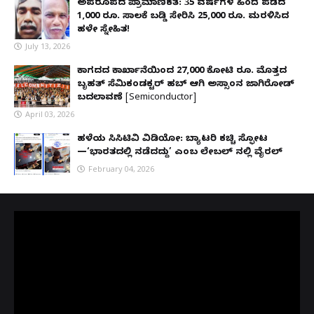
ಅಪರೂಪದ ಪ್ರಾಮಾಣಿಕತೆ: 35 ವರ್ಷಗಳ ಹಿಂದೆ ಪಡೆದ
1,000 ರೂ. ಸಾಲಕ್ಕೆ ಬಡ್ಡಿ ಸೇರಿಸಿ 25,000 ರೂ. ಮರಳಿಸಿದ
ಹಳೇ ಸ್ನೇಹಿತ!
July 13, 2026
ಕಾಗದದ ಕಾರ್ಖಾನೆಯಿಂದ 27,000 ಕೋಟಿ ರೂ. ಮೊತ್ತದ
ಬೃಹತ್ ಸೆಮಿಕಂಡಕ್ಟರ್ ಹಬ್ ಆಗಿ ಅಸ್ಸಾಂನ ಜಾಗಿರೋಡ್
ಬದಲಾವಣೆ [Semiconductor]
April 03, 2026
ಹಳೆಯ ಸಿಸಿಟಿವಿ ವಿಡಿಯೋ: ಬ್ಯಾಟರಿ ಕಚ್ಚಿ ಸ್ಫೋಟ
—‘ಭಾರತದಲ್ಲಿ ನಡೆದದ್ದು’ ಎಂಬ ಲೇಬಲ್ ನಲ್ಲಿ ವೈರಲ್
February 04, 2026