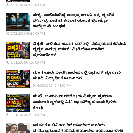
8/05/2026 09:17:00 AM
ಸುಳ್ಯ: ಕಾಣೆಯಾಗಿದ್ದ ಅಪ್ರಾಪ್ತ ಬಾಲಕಿ ಪತ್ತೆ; ಲೈಂಗಿಕ
ದೌರ್ಜನ್ಯ ಎಸಗಿದ ಕಡಬದ ಯುವಕ ಪೋಕ್ಸೋ
ಕಾಯ್ದೆಯಡಿ ಬಂಧನ!
7/23/2026 09:30:00 PM
ವಿಕೃತಿ!: ಚಲಿಸುವ ಖಾಸಗಿ ಬಸ್‌ನಲ್ಲಿ ಸಹಪ್ರಯಾಣಿಕರೆದುರು
ವೃದ್ಧನ ಅಸಭ್ಯ ವರ್ತನೆ, ವೀಡಿಯೋ ಮಾಡಿದ
ಪ್ರಯಾಣಿಕರು!
8/01/2026 07:52:00 PM
ಮಂಗಳೂರು ಖಾಸಗಿ ಕಾಲೇಜಿನಲ್ಲಿ ರ‌್ಯಾಗಿಂಗ್ ಪ್ರಕರಣ5
ಮಂದಿ ವಿದ್ಯಾರ್ಥಿಗಳು ಬಂಧನ
8/05/2026 10:41:00 PM
ಮುಲ್ಕಿ: ಉಡುಪಿ-ಕಾಸರಗೋಡು ವಿದ್ಯುತ್ ಪ್ರಸರಣ
ಕಾಮಗಾರಿ ಸ್ಥಳದಲ್ಲಿ ₹2.53 ಲಕ್ಷ ಮೌಲ್ಯದ ಸಾಮಗ್ರಿಗಳು
ಕಳವು!
8/01/2026 07:30:00 PM
8ವರ್ಷಗಳ ಲಿವಿಂಗ್‌ ರಿಲೇಷನ್‌ಶಿಪ್ ಮುರಿದು
ಬೇರೊಬ್ಬನೊಂದಿಗೆ ಹೆಸೆಮಣೆಯೇರಲು ತಯಾರಾದ ಲೇಡಿ