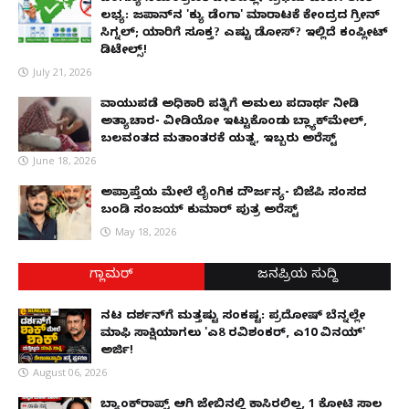
ಲಭ್ಯ: ಜಪಾನ್‌ನ 'ಕ್ಯು ಡೆಂಗಾ' ಮಾರಾಟಕ್ಕೆ ಕೇಂದ್ರದ ಗ್ರೀನ್
ಸಿಗ್ನಲ್; ಯಾರಿಗೆ ಸೂಕ್ತ? ಎಷ್ಟು ಡೋಸ್? ಇಲ್ಲಿದೆ ಕಂಪ್ಲೀಟ್
ಡಿಟೇಲ್ಸ್!
July 21, 2026
ವಾಯುಪಡೆ ಅಧಿಕಾರಿ ಪತ್ನಿಗೆ ಅಮಲು ಪದಾರ್ಥ ನೀಡಿ
ಅತ್ಯಾಚಾರ- ವೀಡಿಯೋ ಇಟ್ಟುಕೊಂಡು ಬ್ಲ್ಯಾಕ್‌ಮೇಲ್,
ಬಲವಂತದ ಮತಾಂತರಕ್ಕೆ ಯತ್ನ, ಇಬ್ಬರು ಅರೆಸ್ಟ್
June 18, 2026
ಅಪ್ರಾಪ್ತೆಯ ಮೇಲೆ ಲೈಂಗಿಕ ದೌರ್ಜನ್ಯ- ಬಿಜೆಪಿ ಸಂಸದ
ಬಂಡಿ ಸಂಜಯ್ ಕುಮಾರ್ ಪುತ್ರ ಅರೆಸ್ಟ್
May 18, 2026
ಗ್ಲಾಮರ್
ಜನಪ್ರಿಯ ಸುದ್ದಿ
ನಟ ದರ್ಶನ್‌ಗೆ ಮತ್ತಷ್ಟು ಸಂಕಷ್ಟ: ಪ್ರದೋಷ್ ಬೆನ್ನಲ್ಲೇ
ಮಾಫಿ ಸಾಕ್ಷಿಯಾಗಲು 'ಎ8 ರವಿಶಂಕರ್, ಎ10 ವಿನಯ್'
ಅರ್ಜಿ!
August 06, 2026
ಬ್ಯಾಂಕ್‌ರಾಪ್ಟ್‌ ಆಗಿ ಜೇಬಿನಲ್ಲಿ ಕಾಸಿರಲಿಲ್ಲ, ₹1 ಕೋಟಿ ಸಾಲ