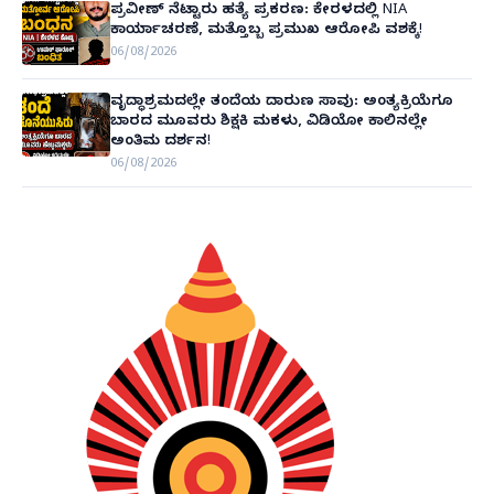
ಪ್ರವೀಣ್ ನೆಟ್ಟಾರು ಹತ್ಯೆ ಪ್ರಕರಣ: ಕೇರಳದಲ್ಲಿ NIA
ಕಾರ್ಯಾಚರಣೆ, ಮತ್ತೊಬ್ಬ ಪ್ರಮುಖ ಆರೋಪಿ ವಶಕ್ಕೆ!
06/08/2026
ವೃದ್ಧಾಶ್ರಮದಲ್ಲೇ ತಂದೆಯ ದಾರುಣ ಸಾವು: ಅಂತ್ಯಕ್ರಿಯೆಗೂ
ಬಾರದ ಮೂವರು ಶಿಕ್ಷಕಿ ಮಕಳು, ವಿಡಿಯೋ ಕಾಲಿನಲ್ಲೇ
ಅಂತಿಮ ದರ್ಶನ!
06/08/2026