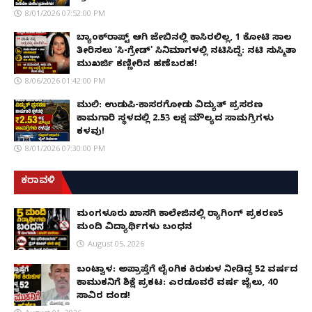
8/01/2026 07:52:00 PM
ಬ್ಯಾಂಕ್‌ರಾಪ್ಟ್‌ ಆಗಿ ಜೇಬಿನಲ್ಲಿ ಕಾಸಿರಲಿಲ್ಲ, ₹1 ಕೋಟಿ ಸಾಲ
ತೀರಿಸಲು 'ಸಿ-ಗ್ರೇಡ್' ಸಿನಿಮಾಗಳಲ್ಲಿ ನಟಿಸಿದ್ದೆ: ನಟಿ ಸುಸ್ಮಿತಾ
ಮುಖರ್ಜಿ ಕಣ್ಣೀರಿನ ಹಣೆಬರಹ!
8/06/2026 01:42:00 PM
ಮುಲ್ಕಿ: ಉಡುಪಿ-ಕಾಸರಗೋಡು ವಿದ್ಯುತ್ ಪ್ರಸರಣ
ಕಾಮಗಾರಿ ಸ್ಥಳದಲ್ಲಿ ₹2.53 ಲಕ್ಷ ಮೌಲ್ಯದ ಸಾಮಗ್ರಿಗಳು
ಕಳವು!
8/01/2026 07:30:00 PM
ಕರಾವಳಿ
ಮಂಗಳೂರು ಖಾಸಗಿ ಕಾಲೇಜಿನಲ್ಲಿ ರ‌್ಯಾಗಿಂಗ್ ಪ್ರಕರಣ5
ಮಂದಿ ವಿದ್ಯಾರ್ಥಿಗಳು ಬಂಧನ
August 05, 2026
ಬಂಟ್ವಾಳ: ಅಪ್ರಾಪ್ತೆಗೆ ಲೈಂಗಿಕ ಕಿರುಕುಳ ನೀಡಿದ್ದ 52 ವರ್ಷದ
ಕಾಮುಕನಿಗೆ ಶಿಕ್ಷೆ ಪ್ರಕಟ: ಎರಡೂವರೆ ವರ್ಷ ಜೈಲು, ₹40
ಸಾವಿರ ದಂಡ!