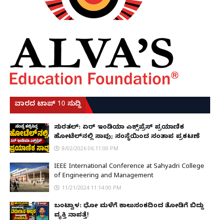
ವಾರದ ಟಾಪ್ 10 ಸುದ್ದಿ
ಸುರತ್ಕಲ್: ಏರ್ ಇಂಡಿಯಾ ಎಕ್ಸ್‌ಪ್ರೆಸ್ ಪ್ರಯಾಣಿಕ
ಹೋಟೆಲ್‌ನಲ್ಲಿ ಸಾವು; ಸಂಸ್ಥೆಯಿಂದ ಸಂತಾಪ ಪ್ರಕಟಣೆ
8/02/2026 06:11:00 PM
IEEE International Conference at Sahyadri College
of Engineering and Management
11/21/2024 11:14:00 PM
ಬಂಟ್ವಾಳ: ಧೋ ಮಳೆಗೆ ಕಾಲುಸಂಕದಿಂದ ತೋಡಿಗೆ ಬಿದ್ದು
ವ್ಯಕ್ತಿ ನಾಪತ್ತೆ!