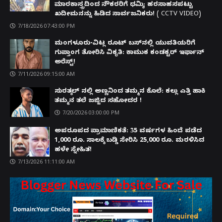
ಮಾರಕಾಸ್ತ್ರದಿಂದ ನೌಕರರಿಗೆ ಧಮ್ಕಿ; ಹರಸಾಹಸಪಟ್ಟು
ಖದೀಮನನ್ನು ಹಿಡಿದ ಸಾರ್ವಜನಿಕರು! ( CCTV VIDEO)
7/18/2026 07:43:00 PM
ಮಂಗಳೂರು-ವಿಟ್ಲ ರೂಟ್ ಬಸ್‌ನಲ್ಲಿ ಯುವತಿಯರಿಗೆ
ಗುಪ್ತಾಂಗ ತೋರಿಸಿ ವಿಕೃತಿ: ಕಾಮುಕ ಕಂಡಕ್ಟರ್ ಇರ್ಫಾನ್
ಅರೆಸ್ಟ್!
7/11/2026 09:15:00 AM
ಸುರತ್ಕಲ್ ನಲ್ಲಿ ಅಣ್ಣನಿಂದ ತಮ್ಮನ ಕೊಲೆ: ಕಲ್ಲು ಎತ್ತಿ ಹಾಕಿ
ತಮ್ಮನ ತಲೆ ಜಜ್ಜಿದ ಸಹೋದರ !
7/20/2026 03:00:00 PM
ಅಪರೂಪದ ಪ್ರಾಮಾಣಿಕತೆ: 35 ವರ್ಷಗಳ ಹಿಂದೆ ಪಡೆದ
1,000 ರೂ. ಸಾಲಕ್ಕೆ ಬಡ್ಡಿ ಸೇರಿಸಿ 25,000 ರೂ. ಮರಳಿಸಿದ
ಹಳೇ ಸ್ನೇಹಿತ!
7/13/2026 11:11:00 AM