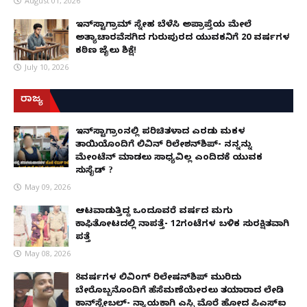
August 01, 2026
ಇನ್‌ಸ್ಟಾಗ್ರಾಮ್ ಸ್ನೇಹ ಬೆಳೆಸಿ ಅಪ್ರಾಪ್ತೆಯ ಮೇಲೆ
ಅತ್ಯಾಚಾರವೆಸಗಿದ ಗುರುಪುರದ ಯುವಕನಿಗೆ 20 ವರ್ಷಗಳ
ಕಠಿಣ ಜೈಲು ಶಿಕ್ಷೆ!
July 10, 2026
ರಾಜ್ಯ
ಇನ್​ಸ್ಟಾಗ್ರಾಂನಲ್ಲಿ ಪರಿಚಿತಳಾದ ಎರಡು ಮಕ್ಕಳ
ತಾಯಿಯೊಂದಿಗೆ ಲಿವಿನ್ ರಿಲೇಶನ್​ಶಿಪ್- ನನ್ನನ್ನು
ಮೇಂಟೆನ್ ಮಾಡಲು ಸಾಧ್ಯವಿಲ್ಲ ಎಂದಿದಕ್ಕೆ ಯುವಕ
ಸುಸೈಡ್ ?
May 09, 2026
ಆಟವಾಡುತ್ತಿದ್ದ ಒಂದೂವರೆ ವರ್ಷದ ಮಗು
ಕಾಫಿತೋಟದಲ್ಲಿ ನಾಪತ್ತೆ- 12ಗಂಟೆಗಳ ಬಳಿಕ ಸುರಕ್ಷಿತವಾಗಿ
ಪತ್ತೆ
May 08, 2026
8ವರ್ಷಗಳ ಲಿವಿಂಗ್‌ ರಿಲೇಷನ್‌ಶಿಪ್ ಮುರಿದು
ಬೇರೊಬ್ಬನೊಂದಿಗೆ ಹೆಸೆಮಣೆಯೇರಲು ತಯಾರಾದ ಲೇಡಿ
ಕಾನ್‌ಸ್ಟೇಬಲ್- ನ್ಯಾಯಕ್ಕಾಗಿ ಎಸ್ಪಿ ಮೊರೆ ಹೋದ ಪಿಎಸ್ಐ