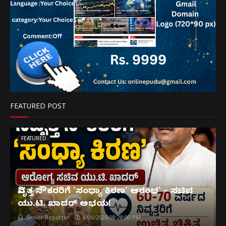
FEATURED POST
FEATURED
ನಿವೃತ್ತ ನೌಕರರಿಗೆ 'ಸಂಧ್ಯಾ ಕಿರಣ' ಆರಂಭ' – ಸಚಿವ
ಯು.ಟಿ. ಖಾದರ್ ಅಭಯ!
Senior Reporter
8/06/2026 08:28:00 PM