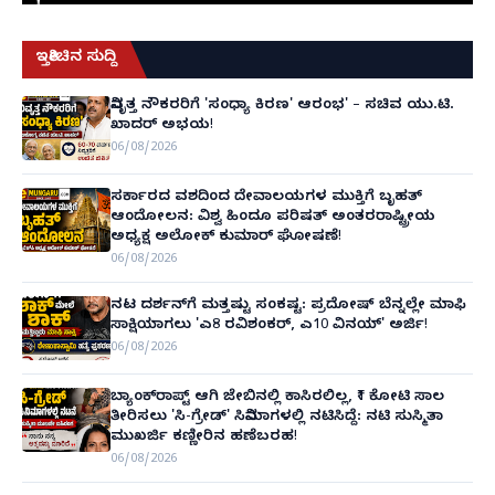
ಇತ್ತೀಚಿನ ಸುದ್ದಿ
ನಿವೃತ್ತ ನೌಕರರಿಗೆ 'ಸಂಧ್ಯಾ ಕಿರಣ' ಆರಂಭ' – ಸಚಿವ ಯು.ಟಿ.
ಖಾದರ್ ಅಭಯ!
06/08/2026
ಸರ್ಕಾರದ ವಶದಿಂದ ದೇವಾಲಯಗಳ ಮುಕ್ತಿಗೆ ಬೃಹತ್
ಆಂದೋಲನ: ವಿಶ್ವ ಹಿಂದೂ ಪರಿಷತ್ ಅಂತರರಾಷ್ಟ್ರೀಯ
ಅಧ್ಯಕ್ಷ ಅಲೋಕ್ ಕುಮಾರ್ ಘೋಷಣೆ!
06/08/2026
ನಟ ದರ್ಶನ್‌ಗೆ ಮತ್ತಷ್ಟು ಸಂಕಷ್ಟ: ಪ್ರದೋಷ್ ಬೆನ್ನಲ್ಲೇ ಮಾಫಿ
ಸಾಕ್ಷಿಯಾಗಲು 'ಎ8 ರವಿಶಂಕರ್, ಎ10 ವಿನಯ್' ಅರ್ಜಿ!
06/08/2026
ಬ್ಯಾಂಕ್‌ರಾಪ್ಟ್‌ ಆಗಿ ಜೇಬಿನಲ್ಲಿ ಕಾಸಿರಲಿಲ್ಲ, ₹1 ಕೋಟಿ ಸಾಲ
ತೀರಿಸಲು 'ಸಿ-ಗ್ರೇಡ್' ಸಿನಿಮಾಗಳಲ್ಲಿ ನಟಿಸಿದ್ದೆ: ನಟಿ ಸುಸ್ಮಿತಾ
ಮುಖರ್ಜಿ ಕಣ್ಣೀರಿನ ಹಣೆಬರಹ!
06/08/2026