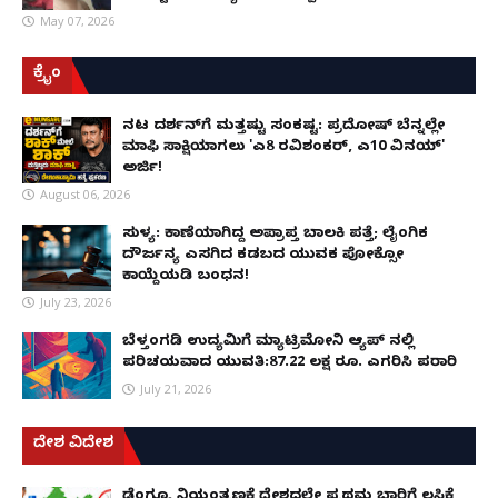
May 07, 2026
ಕ್ರೈಂ
ನಟ ದರ್ಶನ್‌ಗೆ ಮತ್ತಷ್ಟು ಸಂಕಷ್ಟ: ಪ್ರದೋಷ್ ಬೆನ್ನಲ್ಲೇ
ಮಾಫಿ ಸಾಕ್ಷಿಯಾಗಲು 'ಎ8 ರವಿಶಂಕರ್, ಎ10 ವಿನಯ್'
ಅರ್ಜಿ!
August 06, 2026
ಸುಳ್ಯ: ಕಾಣೆಯಾಗಿದ್ದ ಅಪ್ರಾಪ್ತ ಬಾಲಕಿ ಪತ್ತೆ; ಲೈಂಗಿಕ
ದೌರ್ಜನ್ಯ ಎಸಗಿದ ಕಡಬದ ಯುವಕ ಪೋಕ್ಸೋ
ಕಾಯ್ದೆಯಡಿ ಬಂಧನ!
July 23, 2026
ಬೆಳ್ತಂಗಡಿ ಉದ್ಯಮಿಗೆ ಮ್ಯಾಟ್ರಿಮೋನಿ ಆ್ಯಪ್ ನಲ್ಲಿ
ಪರಿಚಯವಾದ ಯುವತಿ:87.22 ಲಕ್ಷ ರೂ. ಎಗರಿಸಿ ಪರಾರಿ
July 21, 2026
ದೇಶ ವಿದೇಶ
ಡೆಂಗ್ಯೂ ನಿಯಂತ್ರಣಕ್ಕೆ ದೇಶದಲ್ಲೇ ಪ್ರಥಮ ಬಾರಿಗೆ ಲಸಿಕೆ