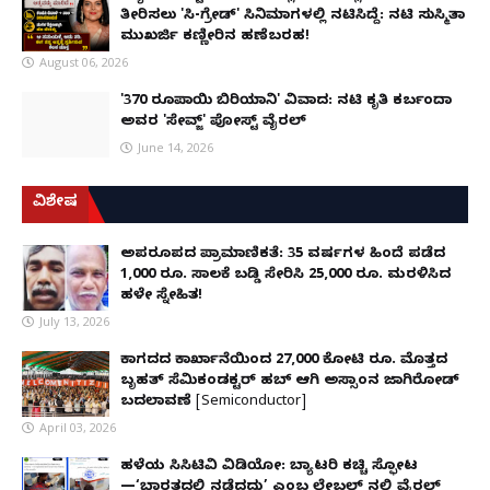
ತೀರಿಸಲು 'ಸಿ-ಗ್ರೇಡ್' ಸಿನಿಮಾಗಳಲ್ಲಿ ನಟಿಸಿದ್ದೆ: ನಟಿ ಸುಸ್ಮಿತಾ
ಮುಖರ್ಜಿ ಕಣ್ಣೀರಿನ ಹಣೆಬರಹ!
August 06, 2026
'370 ರೂಪಾಯಿ ಬಿರಿಯಾನಿ' ವಿವಾದ: ನಟಿ ಕೃತಿ ಕರ್ಬಂದಾ
ಅವರ 'ಸೇವ್ಜ್' ಪೋಸ್ಟ್ ವೈರಲ್
June 14, 2026
ವಿಶೇಷ
ಅಪರೂಪದ ಪ್ರಾಮಾಣಿಕತೆ: 35 ವರ್ಷಗಳ ಹಿಂದೆ ಪಡೆದ
1,000 ರೂ. ಸಾಲಕ್ಕೆ ಬಡ್ಡಿ ಸೇರಿಸಿ 25,000 ರೂ. ಮರಳಿಸಿದ
ಹಳೇ ಸ್ನೇಹಿತ!
July 13, 2026
ಕಾಗದದ ಕಾರ್ಖಾನೆಯಿಂದ 27,000 ಕೋಟಿ ರೂ. ಮೊತ್ತದ
ಬೃಹತ್ ಸೆಮಿಕಂಡಕ್ಟರ್ ಹಬ್ ಆಗಿ ಅಸ್ಸಾಂನ ಜಾಗಿರೋಡ್
ಬದಲಾವಣೆ [Semiconductor]
April 03, 2026
ಹಳೆಯ ಸಿಸಿಟಿವಿ ವಿಡಿಯೋ: ಬ್ಯಾಟರಿ ಕಚ್ಚಿ ಸ್ಫೋಟ
—‘ಭಾರತದಲ್ಲಿ ನಡೆದದ್ದು’ ಎಂಬ ಲೇಬಲ್ ನಲ್ಲಿ ವೈರಲ್