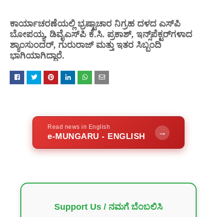
ಕಾರ್ಯಾಚರಣೆಯಲ್ಲಿ ಭ್ರಷ್ಟಾಚಾರ ನಿಗ್ರಹ ದಳದ ಎಸ್‌ಪಿ
ಬೋಪಯ್ಯ, ಡಿವೈಎಸ್‌ಪಿ ಕೆ.ಸಿ. ಪ್ರಕಾಶ್, ಇನ್ಸ್‌ಪೆಕ್ಟರ್‌ಗಳಾದ
ಶ್ಯಾಂಸುಂದರ್, ಗುರುರಾಜ್ ಮತ್ತು ಇತರ ಸಿಬ್ಬಂದಿ
ಭಾಗಿಯಾಗಿದ್ದಾರೆ.
Read news in English
→
e-MUNGARU - ENGLISH
Support Us / ನಮಗೆ ಬೆಂಬಲಿಸಿ