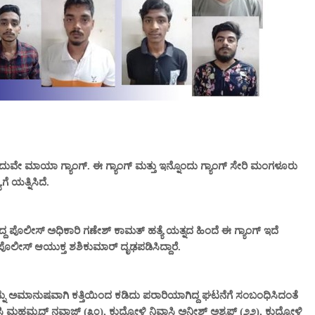
ೆ.. ಅದುವೇ ಮಾಯಾ ಗ್ಯಾಂಗ್. ಈ ಗ್ಯಾಂಗ್ ಮತ್ತು ಇನ್ನೊಂದು ಗ್ಯಾಂಗ್ ಸೇರಿ ಮಂಗಳೂರು
 ಯತ್ನಿಸಿದೆ.
ದ್ದ ಪೊಲೀಸ್ ಅಧಿಕಾರಿ ಗಣೇಶ್ ಕಾಮತ್ ಹತ್ಯೆ ಯತ್ನದ ಹಿಂದೆ ಈ ಗ್ಯಾಂಗ್‌ ಇದೆ
ೊಲೀಸ್ ಆಯುಕ್ತ ಶಶಿಕುಮಾರ್ ದೃಢಪಡಿಸಿದ್ದಾರೆ.
 ಅಮಾನುಷವಾಗಿ ಕತ್ತಿಯಿಂದ ಕಡಿದು ಪರಾರಿಯಾಗಿದ್ದ ಘಟನೆಗೆ ಸಂಬಂಧಿಸಿದಂತೆ
ಿ ಮಹಮ್ಮದ್ ನವಾಜ್ (೩೦), ಕುದ್ರೋಳಿ ನಿವಾಸಿ ಅನೀಶ್ ಅಶ್ರಫ್ (೨೨), ಕುದ್ರೋಳಿ