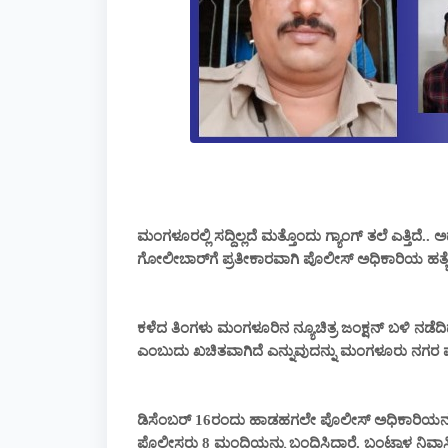
ಮಂಗಳೂರಲ್ಲಿ ಸದ್ದಿಲ್ಲದೆ ಮತ್ತೊಂದು ಗ್ಯಾಂಗ್ ತಲೆ ಎತ್ತಿದ
ಗೋಲೀಬಾರ್‌ಗೆ ಪ್ರತೀಕಾರವಾಗಿ ಪೊಲೀಸ್ ಅಧಿಕಾರಿಯ ಹತ್ಯೆಗೆ
ಕಳೆದ ತಿಂಗಳು ಮಂಗಳೂರಿನ ನ್ಯೂಚಿತ್ರ ಜಂಕ್ಷನ್ ಬಳಿ ನಡೆದಿ
ಎಂಬುದು ಖಚಿತವಾಗಿದೆ ಎನ್ನುವುದನ್ನು ಮಂಗಳೂರು ನಗರ ಪ
ಡಿಸೆಂಬರ್ 16ರಂದು ಹಾಡಹಗಲೇ ಪೊಲೀಸ್ ಅಧಿಕಾರಿಯನ್ನು
ಪೊಲೀಸರು 8 ಮಂದಿಯನ್ನು ಬಂಧಿಸಿದ್ದಾರೆ. ಬಂಟ್ವಾಳ ನಿವಾಸ