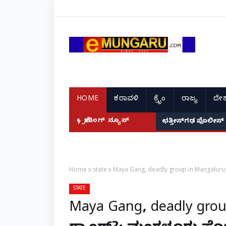
HOME
ಕರಾವಳಿ
ಕ್ರೈಂ
ರಾಜ್ಯ
ದೇಶ
ಬ್ರೇಕಿಂಗ್ ನ್ಯೂಸ್
ಛತ್ತೀಸ್‌ಗಢ ಪೊಲೀಸ್ ನೇ
Home
state
Maya Gang, deadly group in Mangaluru | 
STATE
Maya Gang, deadly gr