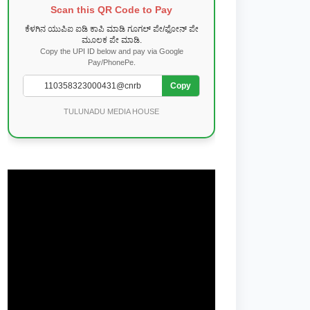
Scan this QR Code to Pay
ಕೆಳಗಿನ ಯುಪಿಐ ಐಡಿ ಕಾಪಿ ಮಾಡಿ ಗೂಗಲ್ ಪೇ/ಫೋನ್ ಪೇ
ಮೂಲಕ ಪೇ ಮಾಡಿ.
Copy the UPI ID below and pay via Google
Pay/PhonePe.
Copy
TULUNADU MEDIA HOUSE