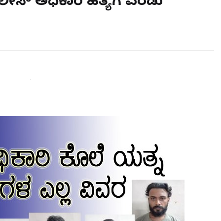
ೀಸ್ ಅಧಿಕಾರಿ ಹತ್ಯೆಗೆ ಎರಡು