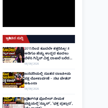
ಇತ್ತೀಚಿನ ಸುದ್ದಿ
2015ರಿಂದ ಕೂದಲೇ ಕತ್ತರಿಸಿಲ್ಲ! 8
ಅಡಿಗೂ ಹೆಚ್ಚು ಉದ್ದದ ಕೂದಲು
ಬೆಳೆಸಿ ಗಿನ್ನಿಸ್ ವಿಶ್ವ ದಾಖಲೆ ಬರೆದ
ಭಾರತದ ರೇಣು ಧರಿಯಾಲ್!
08/08/2026
ಜನವರಿಯಲ್ಲಿ ನೂತನ ರಾಜಕೀಯ
ಪಕ್ಷ ಲೋಕಾರ್ಪಣೆ – ನಟ ಚೇತನ್
ಅಹಿಂಸಾ
08/08/2026
ಛತ್ತೀಸ್‌ಗಢ ಪೊಲೀಸ್ ನೇಮಕ
ಪಟ್ಟಿಯಲ್ಲಿ‘ನ್ಯೂಸ್’, ‘ಭಕ್ತ ಪ್ರಹ್ಲಾದ’,