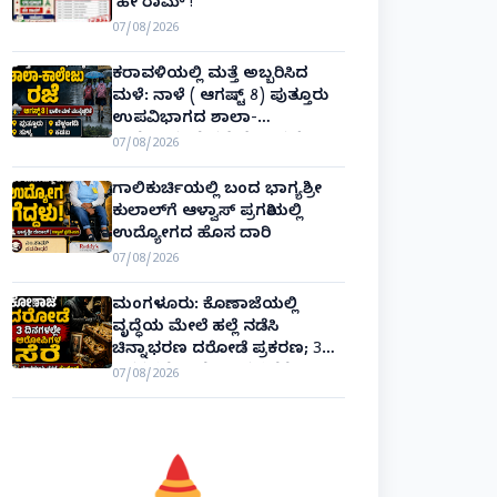
‘ಹೇ ರಾಮ್’!
07/08/2026
ಕರಾವಳಿಯಲ್ಲಿ ಮತ್ತೆ ಅಬ್ಬರಿಸಿದ
ಮಳೆ: ನಾಳೆ ( ಆಗಷ್ಟ್ 8) ಪುತ್ತೂರು
ಉಪವಿಭಾಗದ ಶಾಲಾ-
ಕಾಲೇಜುಗಳಿಗೆ ರಜೆ ಘೋಷಣೆ!
07/08/2026
ಗಾಲಿಕುರ್ಚಿಯಲ್ಲಿ ಬಂದ ಭಾಗ್ಯಶ್ರೀ
ಕುಲಾಲ್‌ಗೆ ಆಳ್ವಾಸ್ ಪ್ರಗತಿಯಲ್ಲಿ
ಉದ್ಯೋಗದ ಹೊಸ ದಾರಿ
07/08/2026
ಮಂಗಳೂರು: ಕೊಣಾಜೆಯಲ್ಲಿ
ವೃದ್ಧೆಯ ಮೇಲೆ ಹಲ್ಲೆ ನಡೆಸಿ
ಚಿನ್ನಾಭರಣ ದರೋಡೆ ಪ್ರಕರಣ; 3
ದಿನಗಳಲ್ಲೇ ಆರೋಪಿಗಳ ಸೆರೆ!
07/08/2026