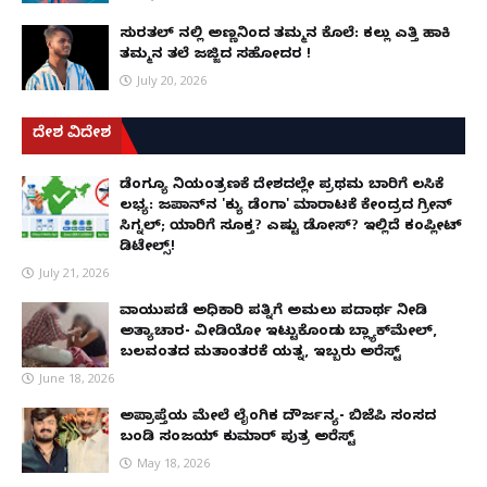
ಸುರತ್ಕಲ್ ನಲ್ಲಿ ಅಣ್ಣನಿಂದ ತಮ್ಮನ ಕೊಲೆ: ಕಲ್ಲು ಎತ್ತಿ ಹಾಕಿ
ತಮ್ಮನ ತಲೆ ಜಜ್ಜಿದ ಸಹೋದರ !
July 20, 2026
ದೇಶ ವಿದೇಶ
ಡೆಂಗ್ಯೂ ನಿಯಂತ್ರಣಕ್ಕೆ ದೇಶದಲ್ಲೇ ಪ್ರಥಮ ಬಾರಿಗೆ ಲಸಿಕೆ
ಲಭ್ಯ: ಜಪಾನ್‌ನ 'ಕ್ಯು ಡೆಂಗಾ' ಮಾರಾಟಕ್ಕೆ ಕೇಂದ್ರದ ಗ್ರೀನ್
ಸಿಗ್ನಲ್; ಯಾರಿಗೆ ಸೂಕ್ತ? ಎಷ್ಟು ಡೋಸ್? ಇಲ್ಲಿದೆ ಕಂಪ್ಲೀಟ್
ಡಿಟೇಲ್ಸ್!
July 21, 2026
ವಾಯುಪಡೆ ಅಧಿಕಾರಿ ಪತ್ನಿಗೆ ಅಮಲು ಪದಾರ್ಥ ನೀಡಿ
ಅತ್ಯಾಚಾರ- ವೀಡಿಯೋ ಇಟ್ಟುಕೊಂಡು ಬ್ಲ್ಯಾಕ್‌ಮೇಲ್,
ಬಲವಂತದ ಮತಾಂತರಕ್ಕೆ ಯತ್ನ, ಇಬ್ಬರು ಅರೆಸ್ಟ್
June 18, 2026
ಅಪ್ರಾಪ್ತೆಯ ಮೇಲೆ ಲೈಂಗಿಕ ದೌರ್ಜನ್ಯ- ಬಿಜೆಪಿ ಸಂಸದ
ಬಂಡಿ ಸಂಜಯ್ ಕುಮಾರ್ ಪುತ್ರ ಅರೆಸ್ಟ್
May 18, 2026