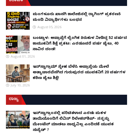
ಕರಾವಳಿ
ಮಂಗಳೂರು ಖಾಸಗಿ ಕಾಲೇಜಿನಲ್ಲಿ ರ‌್ಯಾಗಿಂಗ್ ಪ್ರಕರಣ5
ಮಂದಿ ವಿದ್ಯಾರ್ಥಿಗಳು ಬಂಧನ
August 05, 2026
ಬಂಟ್ವಾಳ: ಅಪ್ರಾಪ್ತೆಗೆ ಲೈಂಗಿಕ ಕಿರುಕುಳ ನೀಡಿದ್ದ 52 ವರ್ಷದ
ಕಾಮುಕನಿಗೆ ಶಿಕ್ಷೆ ಪ್ರಕಟ: ಎರಡೂವರೆ ವರ್ಷ ಜೈಲು, ₹40
ಸಾವಿರ ದಂಡ!
August 01, 2026
ಇನ್‌ಸ್ಟಾಗ್ರಾಮ್ ಸ್ನೇಹ ಬೆಳೆಸಿ ಅಪ್ರಾಪ್ತೆಯ ಮೇಲೆ
ಅತ್ಯಾಚಾರವೆಸಗಿದ ಗುರುಪುರದ ಯುವಕನಿಗೆ 20 ವರ್ಷಗಳ
ಕಠಿಣ ಜೈಲು ಶಿಕ್ಷೆ!
July 10, 2026
ರಾಜ್ಯ
ಇನ್​ಸ್ಟಾಗ್ರಾಂನಲ್ಲಿ ಪರಿಚಿತಳಾದ ಎರಡು ಮಕ್ಕಳ
ತಾಯಿಯೊಂದಿಗೆ ಲಿವಿನ್ ರಿಲೇಶನ್​ಶಿಪ್- ನನ್ನನ್ನು
ಮೇಂಟೆನ್ ಮಾಡಲು ಸಾಧ್ಯವಿಲ್ಲ ಎಂದಿದಕ್ಕೆ ಯುವಕ
ಸುಸೈಡ್ ?