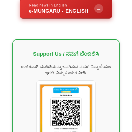
Read news in English
→
e-MUNGARU - ENGLISH
Support Us / ನಮಗೆ ಬೆಂಬಲಿಸಿ
ಉಚಿತವಾಗಿ ಮಾಹಿತಿಯನ್ನು ಒದಗಿಸುವ ನಮಗೆ ನಿಮ್ಮ ಬೆಂಬಲ
ಇರಲಿ. ನಿಮ್ಮ ಕೊಡುಗೆ ನೀಡಿ.