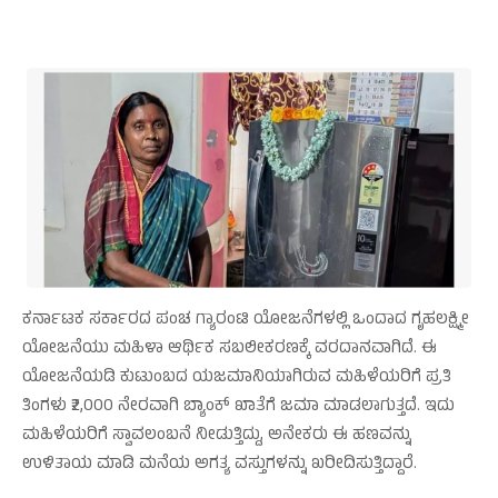
ಕರ್ನಾಟಕ ಸರ್ಕಾರದ ಪಂಚ ಗ್ಯಾರಂಟಿ ಯೋಜನೆಗಳಲ್ಲಿ ಒಂದಾದ ಗೃಹಲಕ್ಷ್ಮೀ
ಯೋಜನೆಯು ಮಹಿಳಾ ಆರ್ಥಿಕ ಸಬಲೀಕರಣಕ್ಕೆ ವರದಾನವಾಗಿದೆ. ಈ
ಯೋಜನೆಯಡಿ ಕುಟುಂಬದ ಯಜಮಾನಿಯಾಗಿರುವ ಮಹಿಳೆಯರಿಗೆ ಪ್ರತಿ
ತಿಂಗಳು ₹2,000 ನೇರವಾಗಿ ಬ್ಯಾಂಕ್ ಖಾತೆಗೆ ಜಮಾ ಮಾಡಲಾಗುತ್ತದೆ. ಇದು
ಮಹಿಳೆಯರಿಗೆ ಸ್ವಾವಲಂಬನೆ ನೀಡುತ್ತಿದ್ದು, ಅನೇಕರು ಈ ಹಣವನ್ನು
ಉಳಿತಾಯ ಮಾಡಿ ಮನೆಯ ಅಗತ್ಯ ವಸ್ತುಗಳನ್ನು ಖರೀದಿಸುತ್ತಿದ್ದಾರೆ.