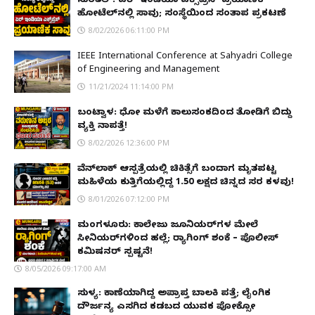
ಸುರತ್ಕಲ್: ಏರ್ ಇಂಡಿಯಾ ಎಕ್ಸ್‌ಪ್ರೆಸ್ ಪ್ರಯಾಣಿಕ
ಹೋಟೆಲ್‌ನಲ್ಲಿ ಸಾವು; ಸಂಸ್ಥೆಯಿಂದ ಸಂತಾಪ ಪ್ರಕಟಣೆ
8/02/2026 06:11:00 PM
IEEE International Conference at Sahyadri College
of Engineering and Management
11/21/2024 11:14:00 PM
ಬಂಟ್ವಾಳ: ಧೋ ಮಳೆಗೆ ಕಾಲುಸಂಕದಿಂದ ತೋಡಿಗೆ ಬಿದ್ದು
ವ್ಯಕ್ತಿ ನಾಪತ್ತೆ!
8/02/2026 12:36:00 PM
ವೆನ್‌ಲಾಕ್ ಆಸ್ಪತ್ರೆಯಲ್ಲಿ ಚಿಕಿತ್ಸೆಗೆ ಬಂದಾಗ ಮೃತಪಟ್ಟ
ಮಹಿಳೆಯ ಕುತ್ತಿಗೆಯಲ್ಲಿದ್ದ ₹1.50 ಲಕ್ಷದ ಚಿನ್ನದ ಸರ ಕಳವು!
8/01/2026 07:12:00 PM
ಮಂಗಳೂರು: ಕಾಲೇಜು ಜೂನಿಯರ್‌ಗಳ ಮೇಲೆ
ಸೀನಿಯರ್‌ಗಳಿಂದ ಹಲ್ಲೆ; ರ‌್ಯಾಗಿಂಗ್ ಶಂಕೆ – ಪೊಲೀಸ್
ಕಮಿಷನರ್ ಸ್ಪಷ್ಟನೆ!
8/05/2026 09:17:00 AM
ಸುಳ್ಯ: ಕಾಣೆಯಾಗಿದ್ದ ಅಪ್ರಾಪ್ತ ಬಾಲಕಿ ಪತ್ತೆ; ಲೈಂಗಿಕ
ದೌರ್ಜನ್ಯ ಎಸಗಿದ ಕಡಬದ ಯುವಕ ಪೋಕ್ಸೋ