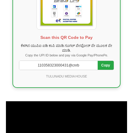
Scan this QR Code to Pay
ಕೆಳಗಿನ ಯುಪಿಐ ಐಡಿ ಕಾಪಿ ಮಾಡಿ ಗೂಗಲ್ ಪೇ/ಫೋನ್ ಪೇ ಮೂಲಕ ಪೇ
ಮಾಡಿ.
Copy the UPI ID below and pay via Google Pay/PhonePe.
Copy
TULUNADU MEDIA HOUSE