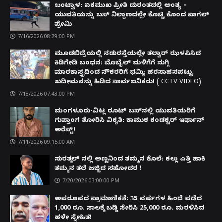
ಬಂಟ್ವಾಳ: ಏಕಮುಖ ಪ್ರೀತಿ ದುರಂತದಲ್ಲಿ ಅಂತ್ಯ –
ಯುವತಿಯನ್ನು ಬಸ್ ನಿಲ್ದಾಣದಲ್ಲೇ ಕೊಚ್ಚಿ ಕೊಂದ ಪಾಗಲ್
ಪ್ರೇಮಿ
7/16/2026 08:29:00 PM
ಮೂಡಬಿದ್ರೆಯಲ್ಲಿ ನಡುರಸ್ತೆಯಲ್ಲೇ ತಲ್ವಾರ್ ಝಳಪಿಸಿದ
ಕಿಡಿಗೇಡಿ ಬಂಧನ: ಮೊಬೈಲ್ ಮಳಿಗೆಗೆ ನುಗ್ಗಿ
ಮಾರಕಾಸ್ತ್ರದಿಂದ ನೌಕರರಿಗೆ ಧಮ್ಕಿ; ಹರಸಾಹಸಪಟ್ಟು
ಖದೀಮನನ್ನು ಹಿಡಿದ ಸಾರ್ವಜನಿಕರು! ( CCTV VIDEO)
7/18/2026 07:43:00 PM
ಮಂಗಳೂರು-ವಿಟ್ಲ ರೂಟ್ ಬಸ್‌ನಲ್ಲಿ ಯುವತಿಯರಿಗೆ
ಗುಪ್ತಾಂಗ ತೋರಿಸಿ ವಿಕೃತಿ: ಕಾಮುಕ ಕಂಡಕ್ಟರ್ ಇರ್ಫಾನ್
ಅರೆಸ್ಟ್!
7/11/2026 09:15:00 AM
ಸುರತ್ಕಲ್ ನಲ್ಲಿ ಅಣ್ಣನಿಂದ ತಮ್ಮನ ಕೊಲೆ: ಕಲ್ಲು ಎತ್ತಿ ಹಾಕಿ
ತಮ್ಮನ ತಲೆ ಜಜ್ಜಿದ ಸಹೋದರ !
7/20/2026 03:00:00 PM
ಅಪರೂಪದ ಪ್ರಾಮಾಣಿಕತೆ: 35 ವರ್ಷಗಳ ಹಿಂದೆ ಪಡೆದ
1,000 ರೂ. ಸಾಲಕ್ಕೆ ಬಡ್ಡಿ ಸೇರಿಸಿ 25,000 ರೂ. ಮರಳಿಸಿದ
ಹಳೇ ಸ್ನೇಹಿತ!