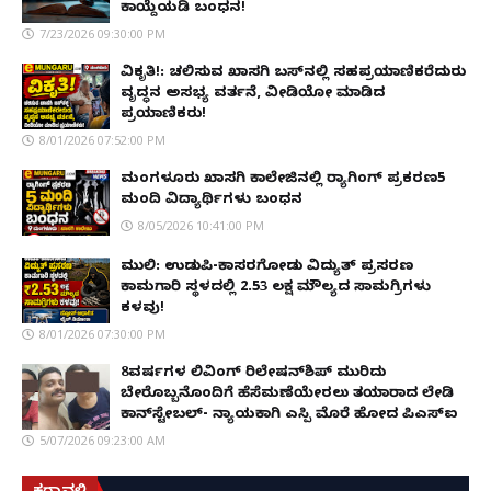
ಕಾಯ್ದೆಯಡಿ ಬಂಧನ!
7/23/2026 09:30:00 PM
ವಿಕೃತಿ!: ಚಲಿಸುವ ಖಾಸಗಿ ಬಸ್‌ನಲ್ಲಿ ಸಹಪ್ರಯಾಣಿಕರೆದುರು
ವೃದ್ಧನ ಅಸಭ್ಯ ವರ್ತನೆ, ವೀಡಿಯೋ ಮಾಡಿದ
ಪ್ರಯಾಣಿಕರು!
8/01/2026 07:52:00 PM
ಮಂಗಳೂರು ಖಾಸಗಿ ಕಾಲೇಜಿನಲ್ಲಿ ರ‌್ಯಾಗಿಂಗ್ ಪ್ರಕರಣ5
ಮಂದಿ ವಿದ್ಯಾರ್ಥಿಗಳು ಬಂಧನ
8/05/2026 10:41:00 PM
ಮುಲ್ಕಿ: ಉಡುಪಿ-ಕಾಸರಗೋಡು ವಿದ್ಯುತ್ ಪ್ರಸರಣ
ಕಾಮಗಾರಿ ಸ್ಥಳದಲ್ಲಿ ₹2.53 ಲಕ್ಷ ಮೌಲ್ಯದ ಸಾಮಗ್ರಿಗಳು
ಕಳವು!
8/01/2026 07:30:00 PM
8ವರ್ಷಗಳ ಲಿವಿಂಗ್‌ ರಿಲೇಷನ್‌ಶಿಪ್ ಮುರಿದು
ಬೇರೊಬ್ಬನೊಂದಿಗೆ ಹೆಸೆಮಣೆಯೇರಲು ತಯಾರಾದ ಲೇಡಿ
ಕಾನ್‌ಸ್ಟೇಬಲ್- ನ್ಯಾಯಕ್ಕಾಗಿ ಎಸ್ಪಿ ಮೊರೆ ಹೋದ ಪಿಎಸ್ಐ
5/07/2026 09:23:00 AM