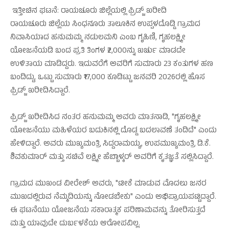
ಇತ್ತೀಚಿನ ಘಟನೆ: ರಾಯಚೂರು ಜಿಲ್ಲೆಯಲ್ಲಿ ಫ್ರಿಡ್ಜ್ ಖರೀದಿ
ರಾಯಚೂರು ಜಿಲ್ಲೆಯ ಸಿಂಧನೂರು ತಾಲೂಕಿನ ಉಪ್ಪಳದೊಡ್ಡಿ ಗ್ರಾಮದ
ನಿವಾಸಿಯಾದ ಹನುಮಮ್ಮ ನಡುಲಮನಿ ಎಂಬ ಗೃಹಿಣಿ, ಗೃಹಲಕ್ಷ್ಮೀ
ಯೋಜನೆಯಡಿ ಬಂದ ಪ್ರತಿ ತಿಂಗಳ ₹2,000ನ್ನು ಖರ್ಚು ಮಾಡದೇ
ಉಳಿತಾಯ ಮಾಡಿದ್ದರು. ಇದುವರೆಗೆ ಅವರಿಗೆ ಸುಮಾರು 23 ಕಂತುಗಳ ಹಣ
ಬಂದಿದ್ದು, ಒಟ್ಟು ಸುಮಾರು ₹17,000 ಕೂಡಿಟ್ಟು ಜನವರಿ 2026ರಲ್ಲಿ ಹೊಸ
ಫ್ರಿಡ್ಜ್ ಖರೀದಿಸಿದ್ದಾರೆ.
ಫ್ರಿಡ್ಜ್ ಖರೀದಿಸಿದ ನಂತರ ಹನುಮಮ್ಮ ಅವರು ಮಾತನಾಡಿ, "ಗೃಹಲಕ್ಷ್ಮೀ
ಯೋಜನೆಯು ಮಹಿಳೆಯರ ಬದುಕಿನಲ್ಲಿ ದೊಡ್ಡ ಬದಲಾವಣೆ ತಂದಿದೆ" ಎಂದು
ಹೇಳಿದ್ದಾರೆ. ಅವರು ಮುಖ್ಯಮಂತ್ರಿ ಸಿದ್ದರಾಮಯ್ಯ, ಉಪಮುಖ್ಯಮಂತ್ರಿ ಡಿ.ಕೆ.
ಶಿವಕುಮಾರ್ ಮತ್ತು ಸಚಿವೆ ಲಕ್ಷ್ಮೀ ಹೆಬ್ಬಾಳ್ಕರ್ ಅವರಿಗೆ ಕೃತಜ್ಞತೆ ಸಲ್ಲಿಸಿದ್ದಾರೆ.
ಗ್ರಾಮದ ಮುಖಂಡ ವೀರೇಶ್ ಅವರು, "ಟೀಕೆ ಮಾಡುವ ಮೊದಲು ಜನರ
ಮುಖದಲ್ಲಿರುವ ನೆಮ್ಮದಿಯನ್ನು ನೋಡಬೇಕು" ಎಂದು ಅಭಿಪ್ರಾಯಪಟ್ಟಿದ್ದಾರೆ.
ಈ ಘಟನೆಯು ಯೋಜನೆಯ ಸಕಾರಾತ್ಮಕ ಪರಿಣಾಮವನ್ನು ತೋರಿಸುತ್ತದೆ
ಮತ್ತು ಯಾವುದೇ ದುರ್ಬಳಕೆಯ ಆರೋಪವಿಲ್ಲ.