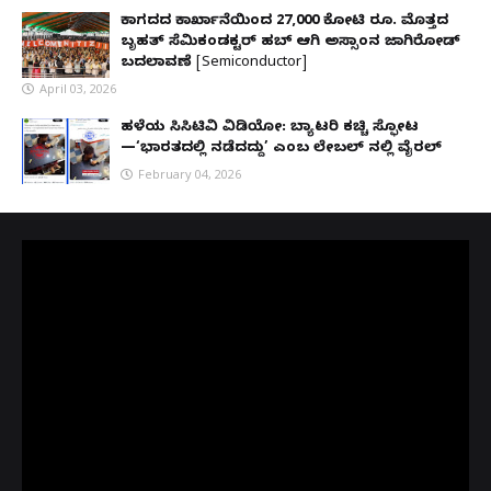
ಕಾಗದದ ಕಾರ್ಖಾನೆಯಿಂದ 27,000 ಕೋಟಿ ರೂ. ಮೊತ್ತದ
ಬೃಹತ್ ಸೆಮಿಕಂಡಕ್ಟರ್ ಹಬ್ ಆಗಿ ಅಸ್ಸಾಂನ ಜಾಗಿರೋಡ್
ಬದಲಾವಣೆ [Semiconductor]
April 03, 2026
ಹಳೆಯ ಸಿಸಿಟಿವಿ ವಿಡಿಯೋ: ಬ್ಯಾಟರಿ ಕಚ್ಚಿ ಸ್ಫೋಟ
—‘ಭಾರತದಲ್ಲಿ ನಡೆದದ್ದು’ ಎಂಬ ಲೇಬಲ್ ನಲ್ಲಿ ವೈರಲ್
February 04, 2026