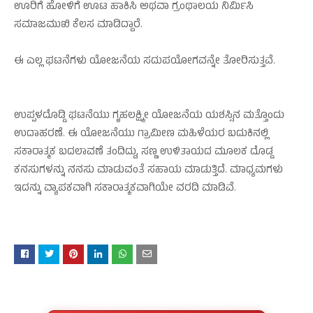
ಊರಿಗೆ ಹೋಳಿಗೆ ಊಟ ಹಾಕಿಸಿ ಅಥವಾ ಗ್ರಂಥಾಲಯ ನಿರ್ಮಿಸಿ
ಸಮಾಜಮುಖಿ ಕೆಲಸ ಮಾಡಿದ್ದಾರೆ.
ಈ ಎಲ್ಲ ಘಟನೆಗಳು ಯೋಜನೆಯ ಸದುಪಯೋಗವನ್ನೇ ತೋರಿಸುತ್ತವೆ.
ಉಪ್ಪಳದೊಡ್ಡಿ ಘಟನೆಯು ಗೃಹಲಕ್ಷ್ಮೀ ಯೋಜನೆಯ ಯಶಸ್ಸಿನ ಮತ್ತೊಂದು
ಉದಾಹರಣೆ. ಈ ಯೋಜನೆಯು ಗ್ರಾಮೀಣ ಮಹಿಳೆಯರ ಬದುಕಿನಲ್ಲಿ
ಸಕಾರಾತ್ಮಕ ಬದಲಾವಣೆ ತಂದಿದ್ದು, ಸಣ್ಣ ಉಳಿತಾಯದ ಮೂಲಕ ದೊಡ್ಡ
ಕನಸುಗಳನ್ನು ನನಸು ಮಾಡುವಂತೆ ಸಹಾಯ ಮಾಡುತ್ತಿದೆ. ಮಾಧ್ಯಮಗಳು
ಇದನ್ನು ವ್ಯಾಪಕವಾಗಿ ಸಕಾರಾತ್ಮಕವಾಗಿಯೇ ವರದಿ ಮಾಡಿವೆ.