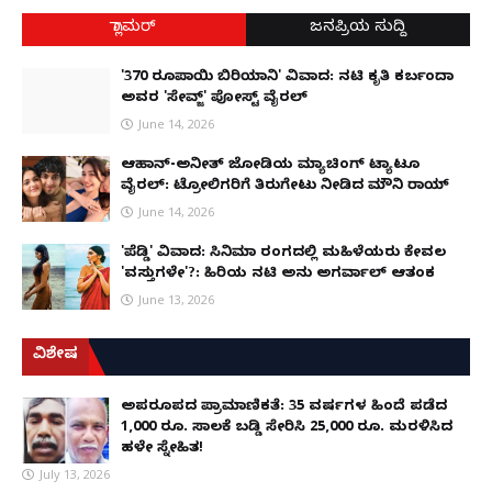
ಗ್ಲಾಮರ್
ಜನಪ್ರಿಯ ಸುದ್ದಿ
'370 ರೂಪಾಯಿ ಬಿರಿಯಾನಿ' ವಿವಾದ: ನಟಿ ಕೃತಿ ಕರ್ಬಂದಾ
ಅವರ 'ಸೇವ್ಜ್' ಪೋಸ್ಟ್ ವೈರಲ್
June 14, 2026
ಆಹಾನ್-ಅನೀತ್ ಜೋಡಿಯ ಮ್ಯಾಚಿಂಗ್ ಟ್ಯಾಟೂ
ವೈರಲ್: ಟ್ರೋಲಿಗರಿಗೆ ತಿರುಗೇಟು ನೀಡಿದ ಮೌನಿ ರಾಯ್
June 14, 2026
'ಪೆಡ್ಡಿ' ವಿವಾದ: ಸಿನಿಮಾ ರಂಗದಲ್ಲಿ ಮಹಿಳೆಯರು ಕೇವಲ
'ವಸ್ತುಗಳೇ'?: ಹಿರಿಯ ನಟಿ ಅನು ಅಗರ್ವಾಲ್ ಆತಂಕ
June 13, 2026
ವಿಶೇಷ
ಅಪರೂಪದ ಪ್ರಾಮಾಣಿಕತೆ: 35 ವರ್ಷಗಳ ಹಿಂದೆ ಪಡೆದ
1,000 ರೂ. ಸಾಲಕ್ಕೆ ಬಡ್ಡಿ ಸೇರಿಸಿ 25,000 ರೂ. ಮರಳಿಸಿದ
ಹಳೇ ಸ್ನೇಹಿತ!
July 13, 2026