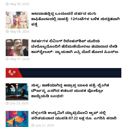
May 09, 2026
ಆಟವಾಡುತ್ತಿದ್ದ ಒಂದೂವರೆ ವರ್ಷದ ಮಗು
ಕಾಫಿತೋಟದಲ್ಲಿ ನಾಪತ್ತೆ- 12ಗಂಟೆಗಳ ಬಳಿಕ ಸುರಕ್ಷಿತವಾಗಿ
ಪತ್ತೆ
May 08, 2026
8ವರ್ಷಗಳ ಲಿವಿಂಗ್‌ ರಿಲೇಷನ್‌ಶಿಪ್ ಮುರಿದು
ಬೇರೊಬ್ಬನೊಂದಿಗೆ ಹೆಸೆಮಣೆಯೇರಲು ತಯಾರಾದ ಲೇಡಿ
ಕಾನ್‌ಸ್ಟೇಬಲ್- ನ್ಯಾಯಕ್ಕಾಗಿ ಎಸ್ಪಿ ಮೊರೆ ಹೋದ ಪಿಎಸ್ಐ
May 07, 2026
ಕ್ರೈಂ
ಸುಳ್ಯ: ಕಾಣೆಯಾಗಿದ್ದ ಅಪ್ರಾಪ್ತ ಬಾಲಕಿ ಪತ್ತೆ; ಲೈಂಗಿಕ
ದೌರ್ಜನ್ಯ ಎಸಗಿದ ಕಡಬದ ಯುವಕ ಪೋಕ್ಸೋ
ಕಾಯ್ದೆಯಡಿ ಬಂಧನ!
July 23, 2026
ಬೆಳ್ತಂಗಡಿ ಉದ್ಯಮಿಗೆ ಮ್ಯಾಟ್ರಿಮೋನಿ ಆ್ಯಪ್ ನಲ್ಲಿ
ಪರಿಚಯವಾದ ಯುವತಿ:87.22 ಲಕ್ಷ ರೂ. ಎಗರಿಸಿ ಪರಾರಿ
July 21, 2026