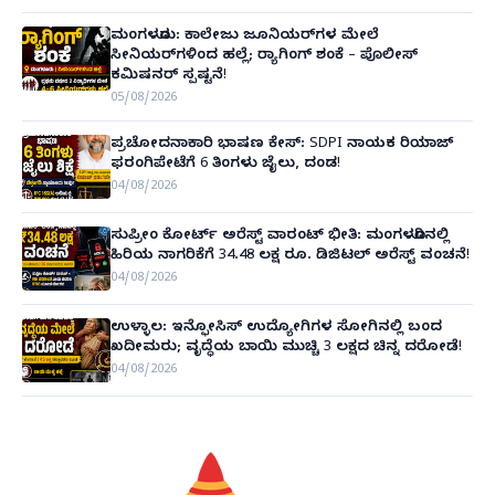
ಮಂಗಳೂರು: ಕಾಲೇಜು ಜೂನಿಯರ್‌ಗಳ ಮೇಲೆ
ಸೀನಿಯರ್‌ಗಳಿಂದ ಹಲ್ಲೆ; ರ‌್ಯಾಗಿಂಗ್ ಶಂಕೆ – ಪೊಲೀಸ್
ಕಮಿಷನರ್ ಸ್ಪಷ್ಟನೆ!
05/08/2026
ಪ್ರಚೋದನಾಕಾರಿ ಭಾಷಣ ಕೇಸ್: SDPI ನಾಯಕ ರಿಯಾಜ್
ಫರಂಗಿಪೇಟೆಗೆ 6 ತಿಂಗಳು ಜೈಲು, ದಂಡ!
04/08/2026
ಸುಪ್ರೀಂ ಕೋರ್ಟ್ ಅರೆಸ್ಟ್ ವಾರಂಟ್ ಭೀತಿ: ಮಂಗಳೂರಿನಲ್ಲಿ
ಹಿರಿಯ ನಾಗರಿಕೆಗೆ 34.48 ಲಕ್ಷ ರೂ. ಡಿಜಿಟಲ್ ಅರೆಸ್ಟ್ ವಂಚನೆ!
04/08/2026
ಉಳ್ಳಾಲ: ಇನ್ಫೋಸಿಸ್ ಉದ್ಯೋಗಿಗಳ ಸೋಗಿನಲ್ಲಿ ಬಂದ
ಖದೀಮರು; ವೃದ್ಧೆಯ ಬಾಯಿ ಮುಚ್ಚಿ 3 ಲಕ್ಷದ ಚಿನ್ನ ದರೋಡೆ!
04/08/2026