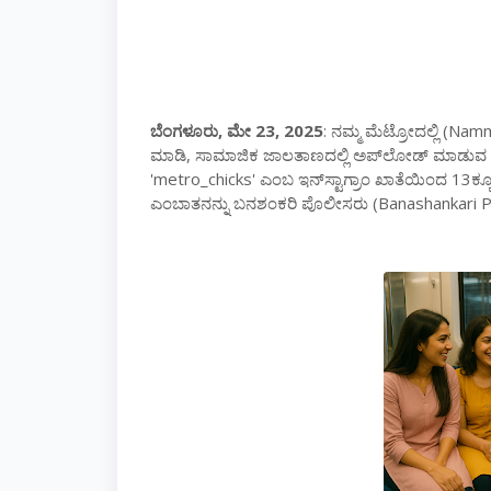
ಬೆಂಗಳೂರು
,
ಮೇ
23, 2025
:
ನಮ್ಮ
ಮೆಟ್ರೋದಲ್ಲಿ
(Namm
ಮಾಡಿ
,
ಸಾಮಾಜಿಕ
ಜಾಲತಾಣದಲ್ಲಿ
ಅಪ್
ಲೋಡ್
‌
ಮಾಡುವ
'metro_chicks'
ಎಂಬ
ಇನ್
ಸ್ಟಾಗ್ರಾಂ
ಖಾತೆಯಿಂದ
13
ಕ್ಕ
ಎಂಬಾತನನ್ನು
ಬನಶಂಕರಿ
ಪೊಲೀಸರು
(Banashankari P