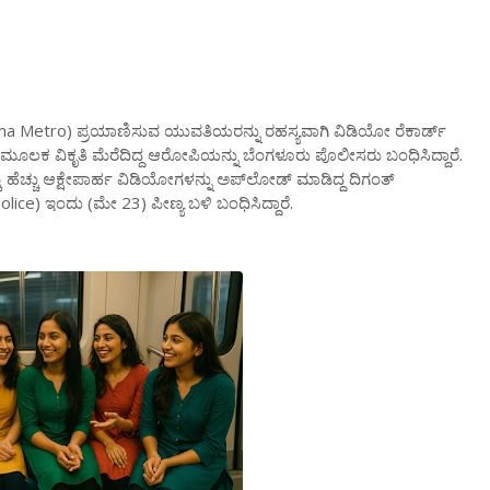
a Metro)
ಪ್ರಯಾಣಿಸುವ
ಯುವತಿಯರನ್ನು
ರಹಸ್ಯವಾಗಿ
ವಿಡಿಯೋ
ರೆಕಾರ್ಡ್
ಮೂಲಕ
ವಿಕೃತಿ
ಮೆರೆದಿದ್ದ
ಆರೋಪಿಯನ್ನು
ಬೆಂಗಳೂರು
ಪೊಲೀಸರು
ಬಂಧಿಸಿದ್ದಾರೆ
.
ೂ
ಹೆಚ್ಚು
ಆಕ್ಷೇಪಾರ್ಹ
ವಿಡಿಯೋಗಳನ್ನು
ಅಪ್
ಲೋಡ್
‌
ಮಾಡಿದ್ದ
ದಿಗಂತ್
olice)
ಇಂದು
(
ಮೇ
23)
ಪೀಣ್ಯ
ಬಳಿ
ಬಂಧಿಸಿದ್ದಾರೆ
.