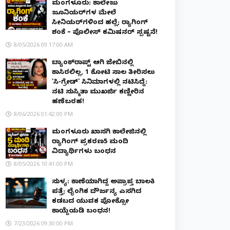
ಮಂಗಳೂರು: ಕಾಲೇಜು
ಜೂನಿಯರ್‌ಗಳ ಮೇಲೆ
ಸೀನಿಯರ್‌ಗಳಿಂದ ಹಲ್ಲೆ; ರ‌್ಯಾಗಿಂಗ್
ಶಂಕೆ – ಪೊಲೀಸ್ ಕಮಿಷನರ್ ಸ್ಪಷ್ಟನೆ!
8/05/2026 09:17:00 AM
ಬ್ಯಾಂಕ್‌ರಾಪ್ಟ್‌ ಆಗಿ ಜೇಬಿನಲ್ಲಿ
ಕಾಸಿರಲಿಲ್ಲ, ₹1 ಕೋಟಿ ಸಾಲ ತೀರಿಸಲು
'ಸಿ-ಗ್ರೇಡ್' ಸಿನಿಮಾಗಳಲ್ಲಿ ನಟಿಸಿದ್ದೆ:
ನಟಿ ಸುಸ್ಮಿತಾ ಮುಖರ್ಜಿ ಕಣ್ಣೀರಿನ
ಹಣೆಬರಹ!
8/06/2026 01:42:00 PM
ಮಂಗಳೂರು ಖಾಸಗಿ ಕಾಲೇಜಿನಲ್ಲಿ
ರ‌್ಯಾಗಿಂಗ್ ಪ್ರಕರಣ5 ಮಂದಿ
ವಿದ್ಯಾರ್ಥಿಗಳು ಬಂಧನ
8/05/2026 10:41:00 PM
ಸುಳ್ಯ: ಕಾಣೆಯಾಗಿದ್ದ ಅಪ್ರಾಪ್ತ ಬಾಲಕಿ
ಪತ್ತೆ; ಲೈಂಗಿಕ ದೌರ್ಜನ್ಯ ಎಸಗಿದ
ಕಡಬದ ಯುವಕ ಪೋಕ್ಸೋ
ಕಾಯ್ದೆಯಡಿ ಬಂಧನ!
7/23/2026 09:30:00 PM