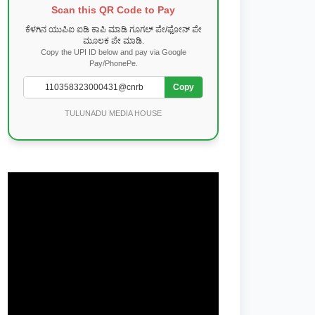
Scan this QR Code to Pay
ಕೆಳಗಿನ ಯುಪಿಐ ಐಡಿ ಕಾಪಿ ಮಾಡಿ ಗೂಗಲ್ ಪೇ/ಫೋನ್ ಪೇ
ಮೂಲಕ ಪೇ ಮಾಡಿ.
Copy the UPI ID below and pay via Google
Pay/PhonePe.
Copy
TULUNADU MEDIA HOUSE