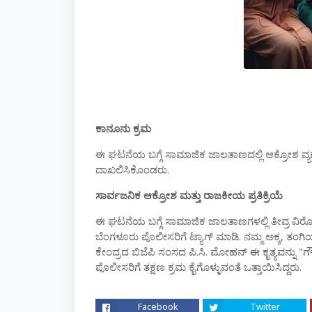
ಕಾನೂನು
ಕ್ರಮ
ಈ
ಘಟನೆಯ
ಬಗ್ಗೆ
ಸಾಮಾಜಿಕ
ಜಾಲತಾಣದಲ್ಲಿ
ಆಕ್ರೋಶ
ವ್
ದಾಖಲಿಸಿಕೊಂಡರು
.
ಸಾರ್ವಜನಿಕ
ಆಕ್ರೋಶ
ಮತ್ತು
ರಾಜಕೀಯ
ಪ್ರತಿಕ್ರಿಯೆ
ಈ
ಘಟನೆಯ
ಬಗ್ಗೆ
ಸಾಮಾಜಿಕ
ಜಾಲತಾಣಗಳಲ್ಲಿ
ತೀವ್ರ
ವಿರ
ಬೆಂಗಳೂರು
ಪೊಲೀಸರಿಗೆ
ಟ್ಯಾಗ್
‌
ಮಾಡಿ
.
ನಮ್ಮ
ಅಕ್ಕ
,
ತಂಗಿ
ಕೇಂದ್ರದ
ಬಿಜೆಪಿ
ಸಂಸದ
ಪಿ
.
ಸಿ
.
ಮೋಹನ್
ಈ
ಕೃತ್ಯವನ್ನು
"
ಗೌ
ಪೊಲೀಸರಿಗೆ
ತಕ್ಷಣ
ಕ್ರಮ
ಕೈಗೊಳ್ಳುವಂತೆ
ಒತ್ತಾಯಿಸಿದ್ದರು
.
Facebook
Twitter