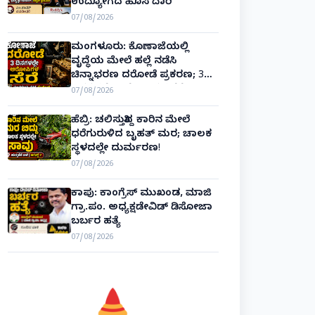
ಉದ್ಯೋಗದ ಹೊಸ ದಾರಿ
07/08/2026
ಮಂಗಳೂರು: ಕೊಣಾಜೆಯಲ್ಲಿ
ವೃದ್ಧೆಯ ಮೇಲೆ ಹಲ್ಲೆ ನಡೆಸಿ
ಚಿನ್ನಾಭರಣ ದರೋಡೆ ಪ್ರಕರಣ; 3
ದಿನಗಳಲ್ಲೇ ಆರೋಪಿಗಳ ಸೆರೆ!
07/08/2026
ಹೆಬ್ರಿ: ಚಲಿಸುತ್ತಿದ್ದ ಕಾರಿನ ಮೇಲೆ
ಧರೆಗುರುಳಿದ ಬೃಹತ್ ಮರ; ಚಾಲಕ
ಸ್ಥಳದಲ್ಲೇ ದುರ್ಮರಣ!
07/08/2026
ಕಾಪು: ಕಾಂಗ್ರೆಸ್ ಮುಖಂಡ, ಮಾಜಿ
ಗ್ರಾ.ಪಂ. ಅಧ್ಯಕ್ಷಡೇವಿಡ್ ಡಿಸೋಜಾ
ಬರ್ಬರ ಹತ್ಯೆ
07/08/2026