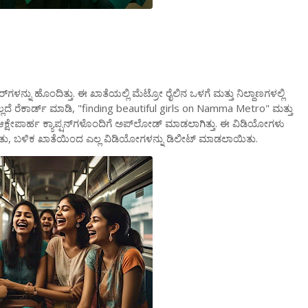
ರ್
ಗಳನ್ನು
ಹೊಂದಿತ್ತು
.
ಈ
ಖಾತೆಯಲ್ಲಿ
ಮೆಟ್ರೋ
ರೈಲಿನ
ಒಳಗೆ
ಮತ್ತು
ನಿಲ್ದಾಣಗಳಲ್ಲಿ
ಲದೆ
ರೆಕಾರ್ಡ್
ಮಾಡಿ
, "finding beautiful girls on Namma Metro"
ಮತ್ತು
ಆಕ್ಷೇಪಾರ್ಹ
ಕ್ಯಾಪ್ಷನ್
ಗಳೊಂದಿಗೆ
ಅಪ್
ಲೋಡ್
‌
ಮಾಡಲಾಗಿತ್ತು
.
ಈ
ವಿಡಿಯೋಗಳು
ತು
,
ಬಳಿಕ
ಖಾತೆಯಿಂದ
ಎಲ್ಲ
ವಿಡಿಯೋಗಳನ್ನು
ಡಿಲೀಟ್
‌
ಮಾಡಲಾಯಿತು
.