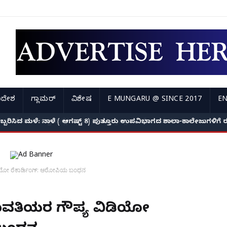
ಿದೇಶ
ಗ್ಲಾಮರ್
ವಿಶೇಷ
E MUNGARU @ SINCE 2017
EN
ಅಬ್ಬರಿಸಿದ ಮಳೆ: ನಾಳೆ ( ಆಗಷ್ಟ್ 8) ಪುತ್ತೂರು ಉಪವಿಭಾಗದ ಶಾಲಾ-ಕಾಲೇಜುಗಳಿಗ
ಡಿಯೋ ರೆಕಾರ್ಡಿಂಗ್: ಆರೋಪಿಯ ಬಂಧನ
ಯುವತಿಯರ ಗೌಪ್ಯ ವಿಡಿಯೋ