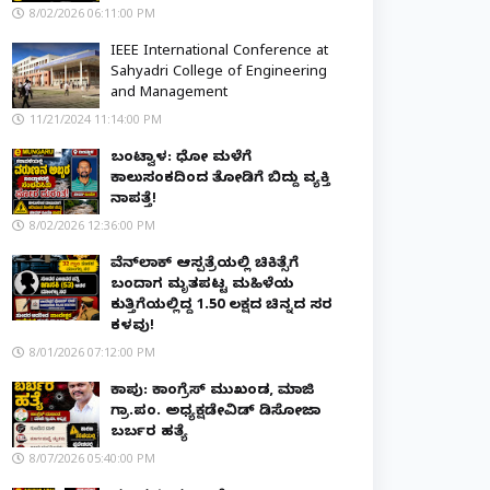
8/02/2026 06:11:00 PM
IEEE International Conference at
Sahyadri College of Engineering
and Management
11/21/2024 11:14:00 PM
ಬಂಟ್ವಾಳ: ಧೋ ಮಳೆಗೆ
ಕಾಲುಸಂಕದಿಂದ ತೋಡಿಗೆ ಬಿದ್ದು ವ್ಯಕ್ತಿ
ನಾಪತ್ತೆ!
8/02/2026 12:36:00 PM
ವೆನ್‌ಲಾಕ್ ಆಸ್ಪತ್ರೆಯಲ್ಲಿ ಚಿಕಿತ್ಸೆಗೆ
ಬಂದಾಗ ಮೃತಪಟ್ಟ ಮಹಿಳೆಯ
ಕುತ್ತಿಗೆಯಲ್ಲಿದ್ದ ₹1.50 ಲಕ್ಷದ ಚಿನ್ನದ ಸರ
ಕಳವು!
8/01/2026 07:12:00 PM
ಕಾಪು: ಕಾಂಗ್ರೆಸ್ ಮುಖಂಡ, ಮಾಜಿ
ಗ್ರಾ.ಪಂ. ಅಧ್ಯಕ್ಷಡೇವಿಡ್ ಡಿಸೋಜಾ
ಬರ್ಬರ ಹತ್ಯೆ
8/07/2026 05:40:00 PM