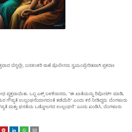
ಯಕ್ತವಾದ
ಬೆನ್ನಲ್ಲೇ
,
ಬನಶಂಕರಿ
ಠಾಣೆ
ಪೊಲೀಸರು
ಸ್ವಯಂಪ್ರೇರಿತವಾಗಿ
ಪ್ರಕರಣ
ೋಧ
ವ್ಯಕ್ತವಾಯಿತು
.
ಒಬ್ಬ
ಎಕ್ಸ್
‌
ಬಳಕೆದಾರರು
, "
ಈ
ಖಾತೆಯನ್ನು
ರಿಪೋರ್ಟ್
ಮಾಡಿ
,
ಯರ
ಗೌಪ್ಯತೆ
ಉಲ್ಲಂಘನೆಯಾಗದಂತೆ
ತಡೆಯಿರಿ
"
ಎಂದು
ಕರೆ
ನೀಡಿದ್ದರು
.
ಬೆಂಗಳೂರು
ಪ್ಯತೆ
ಮತ್ತು
ಘನತೆಯ
ಒಡ್ಡೋಲಗದ
ಉಲ್ಲಂಘನೆ
"
ಎಂದು
ಖಂಡಿಸಿ
,
ಬೆಂಗಳೂರು