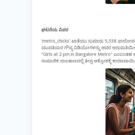
ಘಟನೆಯ
ವಿವರ
'metro_chicks'
ಖಾತೆಯು
ಸುಮಾರು
5,538
ಫಾಲೋವ
ಯುವತಿಯರ
ಗೌಪ್ಯ
ವಿಡಿಯೋಗಳನ್ನು
ಅವರ
ಅನುಮತಿಯಿಲ್
"Girls at 2 pm in Bangalore Metro"
ಎಂಬಂತಹ
ಸಾಮಾಜಿಕ
ಜಾಲತಾಣದಲ್ಲಿ
ತೀವ್ರ
ಆಕ್ರೋಶಕ್ಕೆ
ಕಾರಣವಾಯಿ