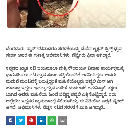
ಬೆಂಗಳೂರು: ಸ್ಟಾರ್ ನಟನಾದರೂ ಸರಳತೆಯನ್ನು ಮೆರೆದ ಆ್ಯಕ್ಷನ್ ಪ್ರಿನ್ಸ್ ಧ್ರುವ
ಸರ್ಜಾ ಅವರ ಈ ಗುಣಕ್ಕೆ ಅಭಿಮಾನಿಗಳು, ನೆಟ್ಟಿಗರು ಫಿದಾ ಆಗಿದ್ದಾರೆ.
ಕನ್ನಡದ ಖ್ಯಾತ ನಟಿ ಜಯಮಾಲಾ ಪುತ್ರಿ ಸೌಂದರ್ಯ ವಿವಾಹ ಕಾರ್ಯಕ್ರಮಕ್ಕೆ
ಭಾಗವಹಿಸಲು ನಟ ಧ್ರುವ ಸರ್ಜಾ ಪತ್ನಿಯೊಂದಿಗೆ ಆಗಮಿಸಿದ್ದರು. ಅವರು
ಮದುವೆ ಮಂಟಪಕ್ಕೆ ಬರುತ್ತಿದ್ದಂತೆ ಮಹಿಳೆಯೊಬ್ಬರು ಚಪ್ಪಲಿ ಮಿಸ್ ಆಗಿ
ಹುಡುಕ್ತಾ ಇದ್ದರು‌. ಇದನ್ನು ಧ್ರುವ ಮಹಿಳೆ ಹುಡುಕಾಟ ಗಮನಿಸ್ತಾರೆ. ತಕ್ಷಣ
ಬಾಗಿದ ಅವರು ಮಹಿಳೆಯ ಹಿಂದೆ ಬಿದ್ದಿದ್ದ ಚಪ್ಪಲಿ ಎತ್ತಿ ಕೊಟ್ಟಿದ್ದಾರೆ. ಇದು
ಅಲ್ಲಿಯೇ ಇದ್ದವರ ಕ್ಯಾಮರಾದಲ್ಲಿ ಸೆರೆಯಾಗಿದ್ದು, ಈ ವಿಡಿಯೋ ಎಲ್ಲೆಡೆ ವೈರಲ್
ಆಗಿದೆ‌. ಅಭಿಮಾನಿಗಳು ನೆಚ್ಚಿನ ನಟನ ಸರಳತೆಗೆ ಖುಷಿ ಆಗಿದ್ದಾರೆ..