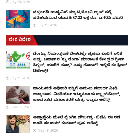
July 23, 2026
ಬೆಳ್ತಂಗಡಿ ಉದ್ಯಮಿಗೆ ಮ್ಯಾಟ್ರಿಮೋನಿ ಆ್ಯಪ್ ನಲ್ಲಿ
ಪರಿಚಯವಾದ ಯುವತಿ:87.22 ಲಕ್ಷ ರೂ. ಎಗರಿಸಿ ಪರಾರಿ
July 21, 2026
ದೇಶ ವಿದೇಶ
ಡೆಂಗ್ಯೂ ನಿಯಂತ್ರಣಕ್ಕೆ ದೇಶದಲ್ಲೇ ಪ್ರಥಮ ಬಾರಿಗೆ ಲಸಿಕೆ
ಲಭ್ಯ: ಜಪಾನ್‌ನ 'ಕ್ಯು ಡೆಂಗಾ' ಮಾರಾಟಕ್ಕೆ ಕೇಂದ್ರದ ಗ್ರೀನ್
ಸಿಗ್ನಲ್; ಯಾರಿಗೆ ಸೂಕ್ತ? ಎಷ್ಟು ಡೋಸ್? ಇಲ್ಲಿದೆ ಕಂಪ್ಲೀಟ್
ಡಿಟೇಲ್ಸ್!
July 21, 2026
ವಾಯುಪಡೆ ಅಧಿಕಾರಿ ಪತ್ನಿಗೆ ಅಮಲು ಪದಾರ್ಥ ನೀಡಿ
ಅತ್ಯಾಚಾರ- ವೀಡಿಯೋ ಇಟ್ಟುಕೊಂಡು ಬ್ಲ್ಯಾಕ್‌ಮೇಲ್,
ಬಲವಂತದ ಮತಾಂತರಕ್ಕೆ ಯತ್ನ, ಇಬ್ಬರು ಅರೆಸ್ಟ್
June 18, 2026
ಅಪ್ರಾಪ್ತೆಯ ಮೇಲೆ ಲೈಂಗಿಕ ದೌರ್ಜನ್ಯ- ಬಿಜೆಪಿ ಸಂಸದ
ಬಂಡಿ ಸಂಜಯ್ ಕುಮಾರ್ ಪುತ್ರ ಅರೆಸ್ಟ್
May 18, 2026