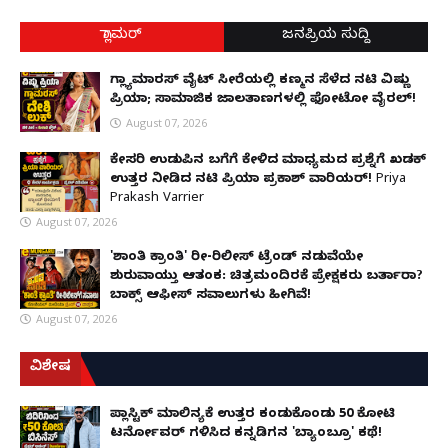
ಗ್ಲಾಮರ್
ಜನಪ್ರಿಯ ಸುದ್ದಿ
ಗ್ಲ್ಯಾಮಾರಸ್ ವೈಟ್‌ ಸೀರೆಯಲ್ಲಿ ಕಣ್ಮನ ಸೆಳೆದ ನಟಿ ವಿಷ್ಣು
ಪ್ರಿಯಾ; ಸಾಮಾಜಿಕ ಜಾಲತಾಣಗಳಲ್ಲಿ ಫೋಟೋ ವೈರಲ್!
August 07, 2026
ಕೇಸರಿ ಉಡುಪಿನ ಬಗೆಗೆ ಕೇಳಿದ ಮಾಧ್ಯಮದ ಪ್ರಶ್ನೆಗೆ ಖಡಕ್
ಉತ್ತರ ನೀಡಿದ ನಟಿ ಪ್ರಿಯಾ ಪ್ರಕಾಶ್ ವಾರಿಯರ್! Priya
Prakash Varrier
August 07, 2026
'ಶಾಂತಿ ಕ್ರಾಂತಿ' ರೀ-ರಿಲೀಸ್ ಟ್ರೆಂಡ್ ನಡುವೆಯೇ
ಶುರುವಾಯ್ತು ಆತಂಕ: ಚಿತ್ರಮಂದಿರಕ್ಕೆ ಪ್ರೇಕ್ಷಕರು ಬರ್ತಾರಾ?
ಬಾಕ್ಸ್ ಆಫೀಸ್ ಸವಾಲುಗಳು ಹೀಗಿವೆ!
August 07, 2026
ವಿಶೇಷ
ಪ್ಲಾಸ್ಟಿಕ್ ಮಾಲಿನ್ಯಕ್ಕೆ ಉತ್ತರ ಕಂಡುಕೊಂಡು ₹50 ಕೋಟಿ
ಟರ್ನೋವರ್ ಗಳಿಸಿದ ಕನ್ನಡಿಗನ 'ಬ್ಯಾಂಬ್ರೂ' ಕಥೆ!