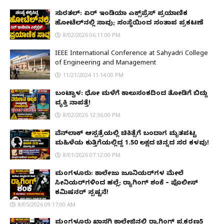
ಸುರತ್ಕಲ್: ಏರ್ ಇಂಡಿಯಾ ಎಕ್ಸ್‌ಪ್ರೆಸ್ ಪ್ರಯಾಣಿಕ
ಹೋಟೆಲ್‌ನಲ್ಲಿ ಸಾವು; ಸಂಸ್ಥೆಯಿಂದ ಸಂತಾಪ ಪ್ರಕಟಣೆ
8/02/2026 06:11:00 PM
IEEE International Conference at Sahyadri College
of Engineering and Management
11/21/2024 11:14:00 PM
ಬಂಟ್ವಾಳ: ಧೋ ಮಳೆಗೆ ಕಾಲುಸಂಕದಿಂದ ತೋಡಿಗೆ ಬಿದ್ದು
ವ್ಯಕ್ತಿ ನಾಪತ್ತೆ!
8/02/2026 12:36:00 PM
ವೆನ್‌ಲಾಕ್ ಆಸ್ಪತ್ರೆಯಲ್ಲಿ ಚಿಕಿತ್ಸೆಗೆ ಬಂದಾಗ ಮೃತಪಟ್ಟ
ಮಹಿಳೆಯ ಕುತ್ತಿಗೆಯಲ್ಲಿದ್ದ ₹1.50 ಲಕ್ಷದ ಚಿನ್ನದ ಸರ ಕಳವು!
8/01/2026 07:12:00 PM
ಮಂಗಳೂರು: ಕಾಲೇಜು ಜೂನಿಯರ್‌ಗಳ ಮೇಲೆ
ಸೀನಿಯರ್‌ಗಳಿಂದ ಹಲ್ಲೆ; ರ‌್ಯಾಗಿಂಗ್ ಶಂಕೆ – ಪೊಲೀಸ್
ಕಮಿಷನರ್ ಸ್ಪಷ್ಟನೆ!
8/05/2026 09:17:00 AM
ಮಂಗಳೂರು ಖಾಸಗಿ ಕಾಲೇಜಿನಲ್ಲಿ ರ‌್ಯಾಗಿಂಗ್ ಪ್ರಕರಣ5