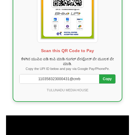
Scan this QR Code to Pay
ಕೆಳಗಿನ ಯುಪಿಐ ಐಡಿ ಕಾಪಿ ಮಾಡಿ ಗೂಗಲ್ ಪೇ/ಫೋನ್ ಪೇ ಮೂಲಕ ಪೇ
ಮಾಡಿ.
Copy the UPI ID below and pay via Google Pay/PhonePe.
Copy
TULUNADU MEDIA HOUSE