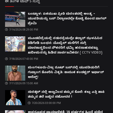
ಈ ತಿಂಗಳ ಟಾಪ್ 5 ಸುದ್ದಿ
ಬಂಟ್ವಾಳ: ಏಕಮುಖ ಪ್ರೀತಿ ದುರಂತದಲ್ಲಿ ಅಂತ್ಯ –
ಯುವತಿಯನ್ನು ಬಸ್ ನಿಲ್ದಾಣದಲ್ಲೇ ಕೊಚ್ಚಿ ಕೊಂದ ಪಾಗಲ್
ಪ್ರೇಮಿ
7/16/2026 08:29:00 PM
ಮೂಡಬಿದ್ರೆಯಲ್ಲಿ ನಡುರಸ್ತೆಯಲ್ಲೇ ತಲ್ವಾರ್ ಝಳಪಿಸಿದ
ಕಿಡಿಗೇಡಿ ಬಂಧನ: ಮೊಬೈಲ್ ಮಳಿಗೆಗೆ ನುಗ್ಗಿ
ಮಾರಕಾಸ್ತ್ರದಿಂದ ನೌಕರರಿಗೆ ಧಮ್ಕಿ; ಹರಸಾಹಸಪಟ್ಟು
ಖದೀಮನನ್ನು ಹಿಡಿದ ಸಾರ್ವಜನಿಕರು! ( CCTV VIDEO)
7/18/2026 07:43:00 PM
ಮಂಗಳೂರು-ವಿಟ್ಲ ರೂಟ್ ಬಸ್‌ನಲ್ಲಿ ಯುವತಿಯರಿಗೆ
ಗುಪ್ತಾಂಗ ತೋರಿಸಿ ವಿಕೃತಿ: ಕಾಮುಕ ಕಂಡಕ್ಟರ್ ಇರ್ಫಾನ್
ಅರೆಸ್ಟ್!
7/11/2026 09:15:00 AM
ಸುರತ್ಕಲ್ ನಲ್ಲಿ ಅಣ್ಣನಿಂದ ತಮ್ಮನ ಕೊಲೆ: ಕಲ್ಲು ಎತ್ತಿ ಹಾಕಿ
ತಮ್ಮನ ತಲೆ ಜಜ್ಜಿದ ಸಹೋದರ !
7/20/2026 03:00:00 PM
ಅಪರೂಪದ ಪ್ರಾಮಾಣಿಕತೆ: 35 ವರ್ಷಗಳ ಹಿಂದೆ ಪಡೆದ