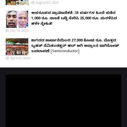
August 07, 2026
ಅಪರೂಪದ ಪ್ರಾಮಾಣಿಕತೆ: 35 ವರ್ಷಗಳ ಹಿಂದೆ ಪಡೆದ
1,000 ರೂ. ಸಾಲಕ್ಕೆ ಬಡ್ಡಿ ಸೇರಿಸಿ 25,000 ರೂ. ಮರಳಿಸಿದ
ಹಳೇ ಸ್ನೇಹಿತ!
July 13, 2026
ಕಾಗದದ ಕಾರ್ಖಾನೆಯಿಂದ 27,000 ಕೋಟಿ ರೂ. ಮೊತ್ತದ
ಬೃಹತ್ ಸೆಮಿಕಂಡಕ್ಟರ್ ಹಬ್ ಆಗಿ ಅಸ್ಸಾಂನ ಜಾಗಿರೋಡ್
ಬದಲಾವಣೆ [Semiconductor]
April 03, 2026