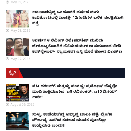
May 09, 2026
ಆಟವಾಡುತ್ತಿದ್ದ ಒಂದೂವರೆ ವರ್ಷದ ಮಗು
ಕಾಫಿತೋಟದಲ್ಲಿ ನಾಪತ್ತೆ- 12ಗಂಟೆಗಳ ಬಳಿಕ ಸುರಕ್ಷಿತವಾಗಿ
ಪತ್ತೆ
May 08, 2026
8ವರ್ಷಗಳ ಲಿವಿಂಗ್‌ ರಿಲೇಷನ್‌ಶಿಪ್ ಮುರಿದು
ಬೇರೊಬ್ಬನೊಂದಿಗೆ ಹೆಸೆಮಣೆಯೇರಲು ತಯಾರಾದ ಲೇಡಿ
ಕಾನ್‌ಸ್ಟೇಬಲ್- ನ್ಯಾಯಕ್ಕಾಗಿ ಎಸ್ಪಿ ಮೊರೆ ಹೋದ ಪಿಎಸ್ಐ
May 07, 2026
ಕ್ರೈಂ
ನಟ ದರ್ಶನ್‌ಗೆ ಮತ್ತಷ್ಟು ಸಂಕಷ್ಟ: ಪ್ರದೋಷ್ ಬೆನ್ನಲ್ಲೇ
ಮಾಫಿ ಸಾಕ್ಷಿಯಾಗಲು 'ಎ8 ರವಿಶಂಕರ್, ಎ10 ವಿನಯ್'
ಅರ್ಜಿ!
August 06, 2026
ಸುಳ್ಯ: ಕಾಣೆಯಾಗಿದ್ದ ಅಪ್ರಾಪ್ತ ಬಾಲಕಿ ಪತ್ತೆ; ಲೈಂಗಿಕ
ದೌರ್ಜನ್ಯ ಎಸಗಿದ ಕಡಬದ ಯುವಕ ಪೋಕ್ಸೋ
ಕಾಯ್ದೆಯಡಿ ಬಂಧನ!