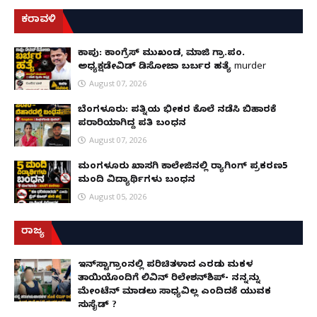
ಕರಾವಳಿ
ಕಾಪು: ಕಾಂಗ್ರೆಸ್ ಮುಖಂಡ, ಮಾಜಿ ಗ್ರಾ.ಪಂ.
ಅಧ್ಯಕ್ಷಡೇವಿಡ್ ಡಿಸೋಜಾ ಬರ್ಬರ ಹತ್ಯೆ murder
August 07, 2026
ಬೆಂಗಳೂರು: ಪತ್ನಿಯ ಭೀಕರ ಕೊಲೆ ನಡೆಸಿ ಬಿಹಾರಕ್ಕೆ
ಪರಾರಿಯಾಗಿದ್ದ ಪತಿ ಬಂಧನ
August 07, 2026
ಮಂಗಳೂರು ಖಾಸಗಿ ಕಾಲೇಜಿನಲ್ಲಿ ರ‌್ಯಾಗಿಂಗ್ ಪ್ರಕರಣ5
ಮಂದಿ ವಿದ್ಯಾರ್ಥಿಗಳು ಬಂಧನ
August 05, 2026
ರಾಜ್ಯ
ಇನ್​ಸ್ಟಾಗ್ರಾಂನಲ್ಲಿ ಪರಿಚಿತಳಾದ ಎರಡು ಮಕ್ಕಳ
ತಾಯಿಯೊಂದಿಗೆ ಲಿವಿನ್ ರಿಲೇಶನ್​ಶಿಪ್- ನನ್ನನ್ನು
ಮೇಂಟೆನ್ ಮಾಡಲು ಸಾಧ್ಯವಿಲ್ಲ ಎಂದಿದಕ್ಕೆ ಯುವಕ
ಸುಸೈಡ್ ?