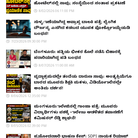
ಹೋಟೆಲ್‌ನಲ್ಲಿ ಸಾವು; ಸಂಸ್ಥೆಯಿಂದ ಸಂತಾಪ ಪ್ರಕಟಣೆ
8/02/2026 06:11:00 PM
ಸುಳ್ಯ: ಕಾಣೆಯಾಗಿದ್ದ ಅಪ್ರಾಪ್ತ ಬಾಲಕಿ ಪತ್ತೆ; ಲೈಂಗಿಕ
ದೌರ್ಜನ್ಯ ಎಸಗಿದ ಕಡಬದ ಯುವಕ ಪೋಕ್ಸೋ ಕಾಯ್ದೆಯಡಿ
ಬಂಧನ!
7/23/2026 09:30:00 PM
ಬೆಂಗಳೂರು: ಪತ್ನಿಯ ಭೀಕರ ಕೊಲೆ ನಡೆಸಿ ಬಿಹಾರಕ್ಕೆ
ಪರಾರಿಯಾಗಿದ್ದ ಪತಿ ಬಂಧನ
8/07/2026 11:00:00 AM
ವೃದ್ಧಾಶ್ರಮದಲ್ಲೇ ತಂದೆಯ ದಾರುಣ ಸಾವು: ಅಂತ್ಯಕ್ರಿಯೆಗೂ
ಬಾರದ ಮೂವರು ಶಿಕ್ಷಕಿ ಮಕಳು, ವಿಡಿಯೋ ಕಾಲಿನಲ್ಲೇ
ಅಂತಿಮ ದರ್ಶನ!
8/06/2026 12:35:00 PM
ಮಂಗಳೂರು: ಕಾಲೇಜಿನಲ್ಲಿ ಗಾಂಜಾ ಪತ್ತೆ; ಮೂವರು
ವಿದ್ಯಾರ್ಥಿಗಳು ವಶಕ್ಕೆ – ಕಾಲೇಜು ಆಡಳಿತದ ತಪಾಸಣೆಗೆ
ಕಮಿಷನರ್ ರೆಡ್ಡಿ ಶ್ಲಾಘನೆ!
8/05/2026 02:39:00 PM
ಪ್ರಚೋದನಾಕಾರಿ ಭಾಷಣ ಕೇಸ್: SDPI ನಾಯಕ ರಿಯಾಜ್