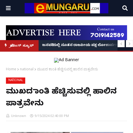
್ರೂ' ಕಥೆ!
8 ಅಡಿಗೂ ಹೆಚ್ಚು ಉದ್ದದ ಕೂದಲು ಬೆಳೆಸಿ ಗಿನ್ನಿಸ್ ವಿಶ್ವ ದಾಖಲೆ ಬರೆದ ಭಾರತದ ರೇಣು ಧರಿಯಾಲ
ಜನವರಿಯಲ್ಲಿ ನೂತನ ರಾಜಕೀಯ ಪಕ್ಷ ಲೋಕಾರ್ಪಣೆ – ನಟ 
ಬ್ರೇಕಿಂಗ್ ನ್ಯೂಸ್
Home
national
ಮುಖದ ಕಾಂತಿ ಹೆಚ್ಚಿಸುವಲ್ಲಿ ಹಾಲಿನ ಪಾತ್ರವೇನು
NATIONAL
ಮುಖದ ಕಾಂತಿ ಹೆಚ್ಚಿಸುವಲ್ಲಿ ಹಾಲಿನ
ಪಾತ್ರವೇನು
Unknown
9/15/2024 02:40:00 PM