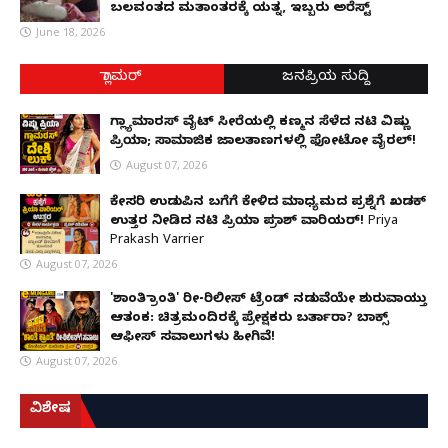
ಬಲವಂತದ ಮತಾಂತರಕ್ಕೆ ಯತ್ನ, ಇಬ್ಬರು ಅರೆಸ್ಟ್
June 18, 2026
ಗ್ಲಾಮರ್
ಜನಪ್ರಿಯ ಸುದ್ದಿ
ಗ್ಲ್ಯಾಮಾರಸ್ ವೈಟ್‌ ಸೀರೆಯಲ್ಲಿ ಕಣ್ಮನ ಸೆಳೆದ ನಟಿ ವಿಷ್ಣು
ಪ್ರಿಯಾ; ಸಾಮಾಜಿಕ ಜಾಲತಾಣಗಳಲ್ಲಿ ಫೋಟೋ ವೈರಲ್!
August 07, 2026
ಕೇಸರಿ ಉಡುಪಿನ ಬಗೆಗೆ ಕೇಳಿದ ಮಾಧ್ಯಮದ ಪ್ರಶ್ನೆಗೆ ಖಡಕ್
ಉತ್ತರ ನೀಡಿದ ನಟಿ ಪ್ರಿಯಾ ಪ್ರಕಾಶ್ ವಾರಿಯರ್! Priya
Prakash Varrier
August 07, 2026
'ಶಾಂತಿ ಕ್ರಾಂತಿ' ರೀ-ರಿಲೀಸ್ ಟ್ರೆಂಡ್ ನಡುವೆಯೇ ಶುರುವಾಯ್ತು
ಆತಂಕ: ಚಿತ್ರಮಂದಿರಕ್ಕೆ ಪ್ರೇಕ್ಷಕರು ಬರ್ತಾರಾ? ಬಾಕ್ಸ್
ಆಫೀಸ್ ಸವಾಲುಗಳು ಹೀಗಿವೆ!
August 07, 2026
ವಿಶೇಷ