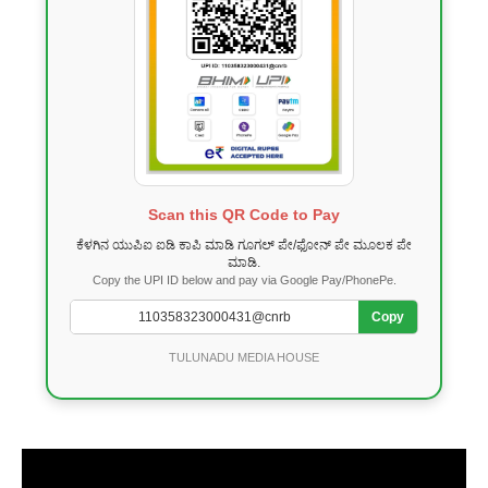
Scan this QR Code to Pay
ಕೆಳಗಿನ ಯುಪಿಐ ಐಡಿ ಕಾಪಿ ಮಾಡಿ ಗೂಗಲ್ ಪೇ/ಫೋನ್ ಪೇ ಮೂಲಕ ಪೇ
ಮಾಡಿ.
Copy the UPI ID below and pay via Google Pay/PhonePe.
Copy
TULUNADU MEDIA HOUSE