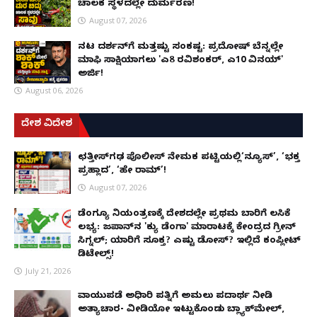
ಚಾಲಕ ಸ್ಥಳದಲ್ಲೇ ದುರ್ಮರಣ!
August 07, 2026
ನಟ ದರ್ಶನ್‌ಗೆ ಮತ್ತಷ್ಟು ಸಂಕಷ್ಟ: ಪ್ರದೋಷ್ ಬೆನ್ನಲ್ಲೇ
ಮಾಫಿ ಸಾಕ್ಷಿಯಾಗಲು 'ಎ8 ರವಿಶಂಕರ್, ಎ10 ವಿನಯ್'
ಅರ್ಜಿ!
August 06, 2026
ದೇಶ ವಿದೇಶ
ಛತ್ತೀಸ್‌ಗಢ ಪೊಲೀಸ್ ನೇಮಕ ಪಟ್ಟಿಯಲ್ಲಿ‘ನ್ಯೂಸ್’, ‘ಭಕ್ತ
ಪ್ರಹ್ಲಾದ’, ‘ಹೇ ರಾಮ್’!
August 07, 2026
ಡೆಂಗ್ಯೂ ನಿಯಂತ್ರಣಕ್ಕೆ ದೇಶದಲ್ಲೇ ಪ್ರಥಮ ಬಾರಿಗೆ ಲಸಿಕೆ
ಲಭ್ಯ: ಜಪಾನ್‌ನ 'ಕ್ಯು ಡೆಂಗಾ' ಮಾರಾಟಕ್ಕೆ ಕೇಂದ್ರದ ಗ್ರೀನ್
ಸಿಗ್ನಲ್; ಯಾರಿಗೆ ಸೂಕ್ತ? ಎಷ್ಟು ಡೋಸ್? ಇಲ್ಲಿದೆ ಕಂಪ್ಲೀಟ್
ಡಿಟೇಲ್ಸ್!
July 21, 2026
ವಾಯುಪಡೆ ಅಧಿಕಾರಿ ಪತ್ನಿಗೆ ಅಮಲು ಪದಾರ್ಥ ನೀಡಿ
ಅತ್ಯಾಚಾರ- ವೀಡಿಯೋ ಇಟ್ಟುಕೊಂಡು ಬ್ಲ್ಯಾಕ್‌ಮೇಲ್,