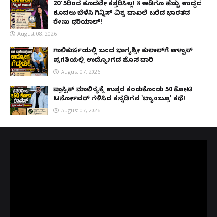
2015ರಿಂದ ಕೂದಲೇ ಕತ್ತರಿಸಿಲ್ಲ! 8 ಅಡಿಗೂ ಹೆಚ್ಚು ಉದ್ದದ
ಕೂದಲು ಬೆಳೆಸಿ ಗಿನ್ನಿಸ್ ವಿಶ್ವ ದಾಖಲೆ ಬರೆದ ಭಾರತದ
ರೇಣು ಧರಿಯಾಲ್!
August 08, 2026
ಗಾಲಿಕುರ್ಚಿಯಲ್ಲಿ ಬಂದ ಭಾಗ್ಯಶ್ರೀ ಕುಲಾಲ್‌ಗೆ ಆಳ್ವಾಸ್
ಪ್ರಗತಿಯಲ್ಲಿ ಉದ್ಯೋಗದ ಹೊಸ ದಾರಿ
August 07, 2026
ಪ್ಲಾಸ್ಟಿಕ್ ಮಾಲಿನ್ಯಕ್ಕೆ ಉತ್ತರ ಕಂಡುಕೊಂಡು ₹50 ಕೋಟಿ
ಟರ್ನೋವರ್ ಗಳಿಸಿದ ಕನ್ನಡಿಗನ 'ಬ್ಯಾಂಬ್ರೂ' ಕಥೆ!
August 07, 2026