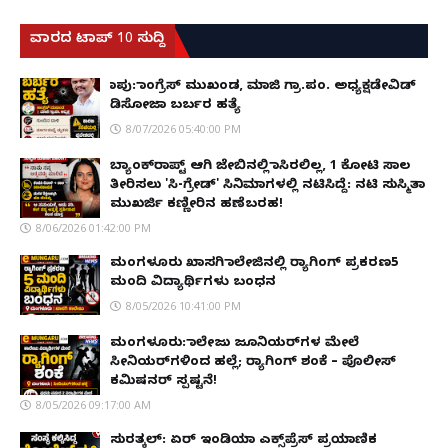
ವಾರದ ಟಾಪ್ 10 ಸುದ್ದಿ
ಕಾಪು: ಕಾಂಗ್ರೆಸ್ ಮುಖಂಡ, ಮಾಜಿ ಗ್ರಾ.ಪಂ. ಅಧ್ಯಕ್ಷಡೇವಿಡ್
ಡಿಸೋಜಾ ಬರ್ಬರ ಹತ್ಯೆ
8/07/2026 05:40:00 PM
ಬ್ಯಾಂಕ್‌ರಾಪ್ಟ್‌ ಆಗಿ ಜೇಬಿನಲ್ಲಿ ಕಾಸಿರಲಿಲ್ಲ, ₹1 ಕೋಟಿ ಸಾಲ
ತೀರಿಸಲು 'ಸಿ-ಗ್ರೇಡ್' ಸಿನಿಮಾಗಳಲ್ಲಿ ನಟಿಸಿದ್ದೆ: ನಟಿ ಸುಸ್ಮಿತಾ
ಮುಖರ್ಜಿ ಕಣ್ಣೀರಿನ ಹಣೆಬರಹ!
8/06/2026 01:42:00 PM
ಮಂಗಳೂರು ಖಾಸಗಿ ಕಾಲೇಜಿನಲ್ಲಿ ರ‌್ಯಾಗಿಂಗ್ ಪ್ರಕರಣ5
ಮಂದಿ ವಿದ್ಯಾರ್ಥಿಗಳು ಬಂಧನ
8/05/2026 10:41:00 PM
ಮಂಗಳೂರು: ಕಾಲೇಜು ಜೂನಿಯರ್‌ಗಳ ಮೇಲೆ
ಸೀನಿಯರ್‌ಗಳಿಂದ ಹಲ್ಲೆ; ರ‌್ಯಾಗಿಂಗ್ ಶಂಕೆ – ಪೊಲೀಸ್
ಕಮಿಷನರ್ ಸ್ಪಷ್ಟನೆ!
8/05/2026 09:17:00 AM
ಸುರತ್ಕಲ್: ಏರ್ ಇಂಡಿಯಾ ಎಕ್ಸ್‌ಪ್ರೆಸ್ ಪ್ರಯಾಣಿಕ