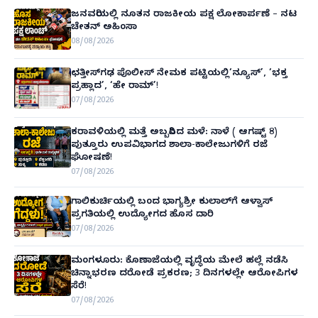
ಜನವರಿಯಲ್ಲಿ ನೂತನ ರಾಜಕೀಯ ಪಕ್ಷ ಲೋಕಾರ್ಪಣೆ – ನಟ
ಚೇತನ್ ಅಹಿಂಸಾ
08/08/2026
ಛತ್ತೀಸ್‌ಗಢ ಪೊಲೀಸ್ ನೇಮಕ ಪಟ್ಟಿಯಲ್ಲಿ‘ನ್ಯೂಸ್’, ‘ಭಕ್ತ
ಪ್ರಹ್ಲಾದ’, ‘ಹೇ ರಾಮ್’!
07/08/2026
ಕರಾವಳಿಯಲ್ಲಿ ಮತ್ತೆ ಅಬ್ಬರಿಸಿದ ಮಳೆ: ನಾಳೆ ( ಆಗಷ್ಟ್ 8)
ಪುತ್ತೂರು ಉಪವಿಭಾಗದ ಶಾಲಾ-ಕಾಲೇಜುಗಳಿಗೆ ರಜೆ
ಘೋಷಣೆ!
07/08/2026
ಗಾಲಿಕುರ್ಚಿಯಲ್ಲಿ ಬಂದ ಭಾಗ್ಯಶ್ರೀ ಕುಲಾಲ್‌ಗೆ ಆಳ್ವಾಸ್
ಪ್ರಗತಿಯಲ್ಲಿ ಉದ್ಯೋಗದ ಹೊಸ ದಾರಿ
07/08/2026
ಮಂಗಳೂರು: ಕೊಣಾಜೆಯಲ್ಲಿ ವೃದ್ಧೆಯ ಮೇಲೆ ಹಲ್ಲೆ ನಡೆಸಿ
ಚಿನ್ನಾಭರಣ ದರೋಡೆ ಪ್ರಕರಣ; 3 ದಿನಗಳಲ್ಲೇ ಆರೋಪಿಗಳ
ಸೆರೆ!
07/08/2026