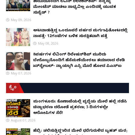
ತಾಯಿಯೊಂದಿಗೆ ಲಿವಿನ್ ರಿಲೇಶನ್​ಶಿಪ್- ನನ್ನನ್ನು
ಮೇಂಟೆನ್ ಮಾಡಲು ಸಾಧ್ಯವಿಲ್ಲ ಎಂದಿದಕ್ಕೆ ಯುವಕ
ಸುಸೈಡ್ ?
May 09, 2026
ಆಟವಾಡುತ್ತಿದ್ದ ಒಂದೂವರೆ ವರ್ಷದ ಮಗು ಕಾಫಿತೋಟದಲ್ಲಿ
ನಾಪತ್ತೆ- 12ಗಂಟೆಗಳ ಬಳಿಕ ಸುರಕ್ಷಿತವಾಗಿ ಪತ್ತೆ
May 08, 2026
8ವರ್ಷಗಳ ಲಿವಿಂಗ್‌ ರಿಲೇಷನ್‌ಶಿಪ್ ಮುರಿದು
ಬೇರೊಬ್ಬನೊಂದಿಗೆ ಹೆಸೆಮಣೆಯೇರಲು ತಯಾರಾದ ಲೇಡಿ
ಕಾನ್‌ಸ್ಟೇಬಲ್- ನ್ಯಾಯಕ್ಕಾಗಿ ಎಸ್ಪಿ ಮೊರೆ ಹೋದ ಪಿಎಸ್ಐ
May 07, 2026
ಕ್ರೈಂ
ಮಂಗಳೂರು: ಕೊಣಾಜೆಯಲ್ಲಿ ವೃದ್ಧೆಯ ಮೇಲೆ ಹಲ್ಲೆ ನಡೆಸಿ
ಚಿನ್ನಾಭರಣ ದರೋಡೆ ಪ್ರಕರಣ; 3 ದಿನಗಳಲ್ಲೇ
ಆರೋಪಿಗಳ ಸೆರೆ!
August 07, 2026
ಹೆಬ್ರಿ: ಚಲಿಸುತ್ತಿದ್ದ ಕಾರಿನ ಮೇಲೆ ಧರೆಗುರುಳಿದ ಬೃಹತ್ ಮರ;