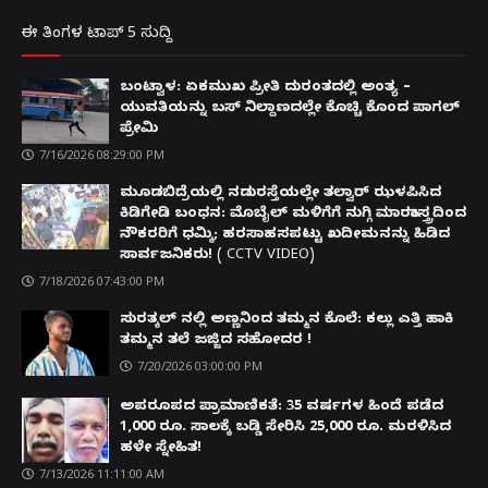
ಈ ತಿಂಗಳ ಟಾಪ್ 5 ಸುದ್ದಿ
ಬಂಟ್ವಾಳ: ಏಕಮುಖ ಪ್ರೀತಿ ದುರಂತದಲ್ಲಿ ಅಂತ್ಯ –
ಯುವತಿಯನ್ನು ಬಸ್ ನಿಲ್ದಾಣದಲ್ಲೇ ಕೊಚ್ಚಿ ಕೊಂದ ಪಾಗಲ್
ಪ್ರೇಮಿ
7/16/2026 08:29:00 PM
ಮೂಡಬಿದ್ರೆಯಲ್ಲಿ ನಡುರಸ್ತೆಯಲ್ಲೇ ತಲ್ವಾರ್ ಝಳಪಿಸಿದ
ಕಿಡಿಗೇಡಿ ಬಂಧನ: ಮೊಬೈಲ್ ಮಳಿಗೆಗೆ ನುಗ್ಗಿ ಮಾರಕಾಸ್ತ್ರದಿಂದ
ನೌಕರರಿಗೆ ಧಮ್ಕಿ; ಹರಸಾಹಸಪಟ್ಟು ಖದೀಮನನ್ನು ಹಿಡಿದ
ಸಾರ್ವಜನಿಕರು! ( CCTV VIDEO)
7/18/2026 07:43:00 PM
ಸುರತ್ಕಲ್ ನಲ್ಲಿ ಅಣ್ಣನಿಂದ ತಮ್ಮನ ಕೊಲೆ: ಕಲ್ಲು ಎತ್ತಿ ಹಾಕಿ
ತಮ್ಮನ ತಲೆ ಜಜ್ಜಿದ ಸಹೋದರ !
7/20/2026 03:00:00 PM
ಅಪರೂಪದ ಪ್ರಾಮಾಣಿಕತೆ: 35 ವರ್ಷಗಳ ಹಿಂದೆ ಪಡೆದ
1,000 ರೂ. ಸಾಲಕ್ಕೆ ಬಡ್ಡಿ ಸೇರಿಸಿ 25,000 ರೂ. ಮರಳಿಸಿದ
ಹಳೇ ಸ್ನೇಹಿತ!
7/13/2026 11:11:00 AM