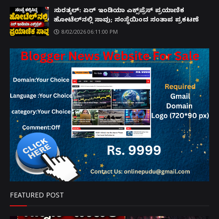
ಸುರತ್ಕಲ್: ಏರ್ ಇಂಡಿಯಾ ಎಕ್ಸ್‌ಪ್ರೆಸ್ ಪ್ರಯಾಣಿಕ
ಹೋಟೆಲ್‌ನಲ್ಲಿ ಸಾವು; ಸಂಸ್ಥೆಯಿಂದ ಸಂತಾಪ ಪ್ರಕಟಣೆ
8/02/2026 06:11:00 PM
FEATURED POST