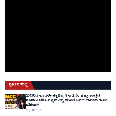
ಇತ್ತೀಚಿನ ಸುದ್ದಿ
2015ರಿಂದ ಕೂದಲೇ ಕತ್ತರಿಸಿಲ್ಲ! 8 ಅಡಿಗೂ ಹೆಚ್ಚು ಉದ್ದದ
ಕೂದಲು ಬೆಳೆಸಿ ಗಿನ್ನಿಸ್ ವಿಶ್ವ ದಾಖಲೆ ಬರೆದ ಭಾರತದ ರೇಣು
ಧರಿಯಾಲ್!
08/08/2026