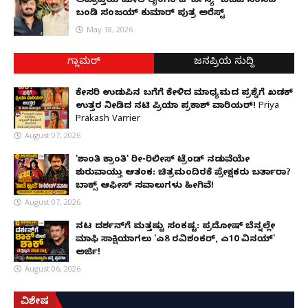
ಅಪ್ರಾಪ್ತೆಯ ಮೇಲೆ ಲೈಂಗಿಕ ದೌರ್ಜನ್ಯ- ಬಿಜೆಪಿ ಸಂಸದ
ಬಂಡಿ ಸಂಜಯ್ ಕುಮಾರ್ ಪುತ್ರ ಅರೆಸ್ಟ್
May 18, 2026
ಗ್ಲಾಮರ್
ಜನಪ್ರಿಯ ಸುದ್ದಿ
ಕೇಸರಿ ಉಡುಪಿನ ಬಗೆಗೆ ಕೇಳಿದ ಮಾಧ್ಯಮದ ಪ್ರಶ್ನೆಗೆ ಖಡಕ್
ಉತ್ತರ ನೀಡಿದ ನಟಿ ಪ್ರಿಯಾ ಪ್ರಕಾಶ್ ವಾರಿಯರ್! Priya
Prakash Varrier
August 07, 2026
'ಶಾಂತಿ ಕ್ರಾಂತಿ' ರೀ-ರಿಲೀಸ್ ಟ್ರೆಂಡ್ ನಡುವೆಯೇ
ಶುರುವಾಯ್ತು ಆತಂಕ: ಚಿತ್ರಮಂದಿರಕ್ಕೆ ಪ್ರೇಕ್ಷಕರು ಬರ್ತಾರಾ?
ಬಾಕ್ಸ್ ಆಫೀಸ್ ಸವಾಲುಗಳು ಹೀಗಿವೆ!
August 07, 2026
ನಟ ದರ್ಶನ್‌ಗೆ ಮತ್ತಷ್ಟು ಸಂಕಷ್ಟ: ಪ್ರದೋಷ್ ಬೆನ್ನಲ್ಲೇ
ಮಾಫಿ ಸಾಕ್ಷಿಯಾಗಲು 'ಎ8 ರವಿಶಂಕರ್, ಎ10 ವಿನಯ್'
ಅರ್ಜಿ!
August 06, 2026
ವಿಶೇಷ