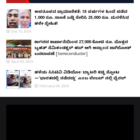
ಅಪರೂಪದ ಪ್ರಾಮಾಣಿಕತೆ: 35 ವರ್ಷಗಳ ಹಿಂದೆ ಪಡೆದ
1,000 ರೂ. ಸಾಲಕ್ಕೆ ಬಡ್ಡಿ ಸೇರಿಸಿ 25,000 ರೂ. ಮರಳಿಸಿದ
ಹಳೇ ಸ್ನೇಹಿತ!
July 13, 2026
ಕಾಗದದ ಕಾರ್ಖಾನೆಯಿಂದ 27,000 ಕೋಟಿ ರೂ. ಮೊತ್ತದ
ಬೃಹತ್ ಸೆಮಿಕಂಡಕ್ಟರ್ ಹಬ್ ಆಗಿ ಅಸ್ಸಾಂನ ಜಾಗಿರೋಡ್
ಬದಲಾವಣೆ [Semiconductor]
April 03, 2026
ಹಳೆಯ ಸಿಸಿಟಿವಿ ವಿಡಿಯೋ: ಬ್ಯಾಟರಿ ಕಚ್ಚಿ ಸ್ಫೋಟ
—‘ಭಾರತದಲ್ಲಿ ನಡೆದದ್ದು’ ಎಂಬ ಲೇಬಲ್ ನಲ್ಲಿ ವೈರಲ್
February 04, 2026