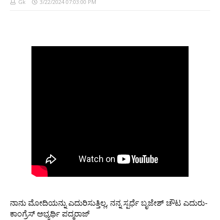
Gk
3/22/2024 07:03:00 PM
ನಾನು ಮೋದಿಯನ್ನು ಎದುರಿಸುತ್ತಿಲ್ಲ, ನನ್ನ ಸ್ಪರ್ಧೆ ಬೃಜೇಶ್ ಚೌಟ ಎದುರು-
ಕಾಂಗ್ರೆಸ್ ಅಭ್ಯರ್ಥಿ ಪದ್ಮರಾಜ್