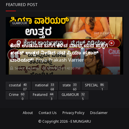
FEATURED POST
GLAMOUR
ಕೇಸರಿ ಉಡುಪಿನ ಬಗೆಗೆ ಕೇಳಿದ ಮಾಧ್ಯಮದ ಪ್ರಶ್ನೆಗೆ
ಖಡಕ್ ಉತ್ತರ ನೀಡಿದ ನಟಿ ಪ್ರಿಯಾ ಪ್ರಕಾಶ್
ವಾರಿಯರ್! Priya Prakash Varrier
Senior Reporter
8/07/2026 01:42:00 PM
coastal
40
national
33
state
33
SPECIAL
86
07
68
60
1
Crime
60
Featured
44
GLAMOUR
32
0
3
5
About
Contact Us
Privacy Policy
Disclaimer
© Copyright
2026 -
E MUNGARU