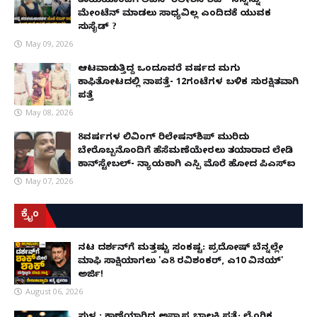
ತಾಯಿಯೊಂದಿಗೆ ಲಿವಿನ್ ರಿಲೇಶನ್​ಶಿಪ್- ನನ್ನನ್ನು
ಮೇಂಟೆನ್ ಮಾಡಲು ಸಾಧ್ಯವಿಲ್ಲ ಎಂದಿದಕ್ಕೆ ಯುವಕ
ಸುಸೈಡ್ ?
May 09, 2026
ಆಟವಾಡುತ್ತಿದ್ದ ಒಂದೂವರೆ ವರ್ಷದ ಮಗು
ಕಾಫಿತೋಟದಲ್ಲಿ ನಾಪತ್ತೆ- 12ಗಂಟೆಗಳ ಬಳಿಕ ಸುರಕ್ಷಿತವಾಗಿ
ಪತ್ತೆ
May 08, 2026
8ವರ್ಷಗಳ ಲಿವಿಂಗ್‌ ರಿಲೇಷನ್‌ಶಿಪ್ ಮುರಿದು
ಬೇರೊಬ್ಬನೊಂದಿಗೆ ಹೆಸೆಮಣೆಯೇರಲು ತಯಾರಾದ ಲೇಡಿ
ಕಾನ್‌ಸ್ಟೇಬಲ್- ನ್ಯಾಯಕ್ಕಾಗಿ ಎಸ್ಪಿ ಮೊರೆ ಹೋದ ಪಿಎಸ್ಐ
May 07, 2026
ಕ್ರೈಂ
ನಟ ದರ್ಶನ್‌ಗೆ ಮತ್ತಷ್ಟು ಸಂಕಷ್ಟ: ಪ್ರದೋಷ್ ಬೆನ್ನಲ್ಲೇ
ಮಾಫಿ ಸಾಕ್ಷಿಯಾಗಲು 'ಎ8 ರವಿಶಂಕರ್, ಎ10 ವಿನಯ್'
ಅರ್ಜಿ!
August 06, 2026