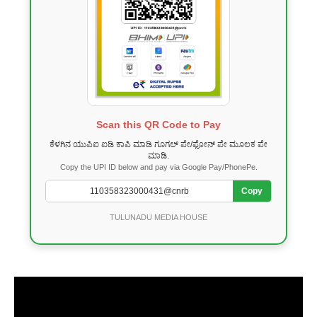
Scan this QR Code to Pay
ಕೆಳಗಿನ ಯುಪಿಐ ಐಡಿ ಕಾಪಿ ಮಾಡಿ ಗೂಗಲ್ ಪೇ/ಫೋನ್ ಪೇ ಮೂಲಕ ಪೇ
ಮಾಡಿ.
Copy the UPI ID below and pay via Google Pay/PhonePe.
Copy
TULUNADU MEDIA HOUSE