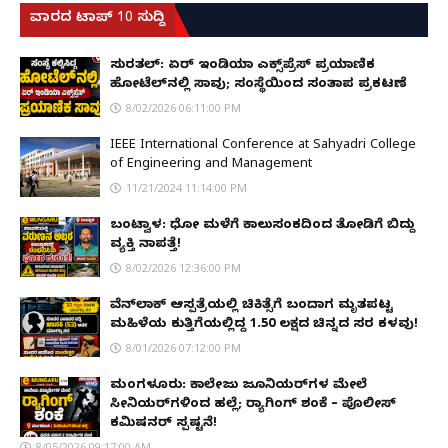
ವಾರದ ಟಾಪ್ 10 ಸುದ್ದಿ
ಸುರತ್ಕಲ್: ಏರ್ ಇಂಡಿಯಾ ಎಕ್ಸ್‌ಪ್ರೆಸ್ ಪ್ರಯಾಣಿಕ
ಹೋಟೆಲ್‌ನಲ್ಲಿ ಸಾವು; ಸಂಸ್ಥೆಯಿಂದ ಸಂತಾಪ ಪ್ರಕಟಣೆ
8/02/2026 06:11:00 PM
IEEE International Conference at Sahyadri College
of Engineering and Management
11/21/2024 11:14:00 PM
ಬಂಟ್ವಾಳ: ಧೋ ಮಳೆಗೆ ಕಾಲುಸಂಕದಿಂದ ತೋಡಿಗೆ ಬಿದ್ದು
ವ್ಯಕ್ತಿ ನಾಪತ್ತೆ!
8/02/2026 12:36:00 PM
ವೆನ್‌ಲಾಕ್ ಆಸ್ಪತ್ರೆಯಲ್ಲಿ ಚಿಕಿತ್ಸೆಗೆ ಬಂದಾಗ ಮೃತಪಟ್ಟ
ಮಹಿಳೆಯ ಕುತ್ತಿಗೆಯಲ್ಲಿದ್ದ ₹1.50 ಲಕ್ಷದ ಚಿನ್ನದ ಸರ ಕಳವು!
8/01/2026 07:12:00 PM
ಮಂಗಳೂರು: ಕಾಲೇಜು ಜೂನಿಯರ್‌ಗಳ ಮೇಲೆ
ಸೀನಿಯರ್‌ಗಳಿಂದ ಹಲ್ಲೆ; ರ‌್ಯಾಗಿಂಗ್ ಶಂಕೆ – ಪೊಲೀಸ್
ಕಮಿಷನರ್ ಸ್ಪಷ್ಟನೆ!
8/05/2026 09:17:00 AM