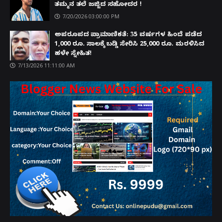
ತಮ್ಮನ ತಲೆ ಜಜ್ಜಿದ ಸಹೋದರ !
7/20/2026 03:00:00 PM
ಅಪರೂಪದ ಪ್ರಾಮಾಣಿಕತೆ: 35 ವರ್ಷಗಳ ಹಿಂದೆ ಪಡೆದ
1,000 ರೂ. ಸಾಲಕ್ಕೆ ಬಡ್ಡಿ ಸೇರಿಸಿ 25,000 ರೂ. ಮರಳಿಸಿದ
ಹಳೇ ಸ್ನೇಹಿತ!
7/13/2026 11:11:00 AM