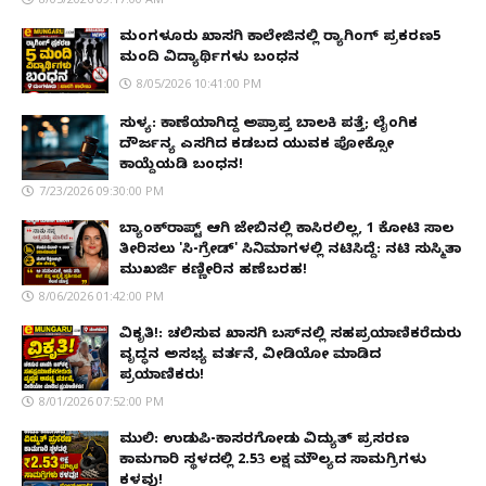
ಮಂಗಳೂರು ಖಾಸಗಿ ಕಾಲೇಜಿನಲ್ಲಿ ರ‌್ಯಾಗಿಂಗ್ ಪ್ರಕರಣ5
ಮಂದಿ ವಿದ್ಯಾರ್ಥಿಗಳು ಬಂಧನ
8/05/2026 10:41:00 PM
ಸುಳ್ಯ: ಕಾಣೆಯಾಗಿದ್ದ ಅಪ್ರಾಪ್ತ ಬಾಲಕಿ ಪತ್ತೆ; ಲೈಂಗಿಕ
ದೌರ್ಜನ್ಯ ಎಸಗಿದ ಕಡಬದ ಯುವಕ ಪೋಕ್ಸೋ
ಕಾಯ್ದೆಯಡಿ ಬಂಧನ!
7/23/2026 09:30:00 PM
ಬ್ಯಾಂಕ್‌ರಾಪ್ಟ್‌ ಆಗಿ ಜೇಬಿನಲ್ಲಿ ಕಾಸಿರಲಿಲ್ಲ, ₹1 ಕೋಟಿ ಸಾಲ
ತೀರಿಸಲು 'ಸಿ-ಗ್ರೇಡ್' ಸಿನಿಮಾಗಳಲ್ಲಿ ನಟಿಸಿದ್ದೆ: ನಟಿ ಸುಸ್ಮಿತಾ
ಮುಖರ್ಜಿ ಕಣ್ಣೀರಿನ ಹಣೆಬರಹ!
8/06/2026 01:42:00 PM
ವಿಕೃತಿ!: ಚಲಿಸುವ ಖಾಸಗಿ ಬಸ್‌ನಲ್ಲಿ ಸಹಪ್ರಯಾಣಿಕರೆದುರು
ವೃದ್ಧನ ಅಸಭ್ಯ ವರ್ತನೆ, ವೀಡಿಯೋ ಮಾಡಿದ
ಪ್ರಯಾಣಿಕರು!
8/01/2026 07:52:00 PM
ಮುಲ್ಕಿ: ಉಡುಪಿ-ಕಾಸರಗೋಡು ವಿದ್ಯುತ್ ಪ್ರಸರಣ
ಕಾಮಗಾರಿ ಸ್ಥಳದಲ್ಲಿ ₹2.53 ಲಕ್ಷ ಮೌಲ್ಯದ ಸಾಮಗ್ರಿಗಳು
ಕಳವು!