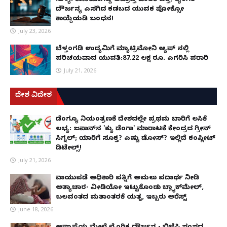
ಸುಳ್ಯ: ಕಾಣೆಯಾಗಿದ್ದ ಅಪ್ರಾಪ್ತ ಬಾಲಕಿ ಪತ್ತೆ; ಲೈಂಗಿಕ
ದೌರ್ಜನ್ಯ ಎಸಗಿದ ಕಡಬದ ಯುವಕ ಪೋಕ್ಸೋ
ಕಾಯ್ದೆಯಡಿ ಬಂಧನ!
July 23, 2026
ಬೆಳ್ತಂಗಡಿ ಉದ್ಯಮಿಗೆ ಮ್ಯಾಟ್ರಿಮೋನಿ ಆ್ಯಪ್ ನಲ್ಲಿ
ಪರಿಚಯವಾದ ಯುವತಿ:87.22 ಲಕ್ಷ ರೂ. ಎಗರಿಸಿ ಪರಾರಿ
July 21, 2026
ದೇಶ ವಿದೇಶ
ಡೆಂಗ್ಯೂ ನಿಯಂತ್ರಣಕ್ಕೆ ದೇಶದಲ್ಲೇ ಪ್ರಥಮ ಬಾರಿಗೆ ಲಸಿಕೆ
ಲಭ್ಯ: ಜಪಾನ್‌ನ 'ಕ್ಯು ಡೆಂಗಾ' ಮಾರಾಟಕ್ಕೆ ಕೇಂದ್ರದ ಗ್ರೀನ್
ಸಿಗ್ನಲ್; ಯಾರಿಗೆ ಸೂಕ್ತ? ಎಷ್ಟು ಡೋಸ್? ಇಲ್ಲಿದೆ ಕಂಪ್ಲೀಟ್
ಡಿಟೇಲ್ಸ್!
July 21, 2026
ವಾಯುಪಡೆ ಅಧಿಕಾರಿ ಪತ್ನಿಗೆ ಅಮಲು ಪದಾರ್ಥ ನೀಡಿ
ಅತ್ಯಾಚಾರ- ವೀಡಿಯೋ ಇಟ್ಟುಕೊಂಡು ಬ್ಲ್ಯಾಕ್‌ಮೇಲ್,
ಬಲವಂತದ ಮತಾಂತರಕ್ಕೆ ಯತ್ನ, ಇಬ್ಬರು ಅರೆಸ್ಟ್
June 18, 2026