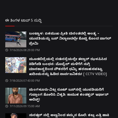
ಈ ತಿಂಗಳ ಟಾಪ್ 5 ಸುದ್ದಿ
ಬಂಟ್ವಾಳ: ಏಕಮುಖ ಪ್ರೀತಿ ದುರಂತದಲ್ಲಿ ಅಂತ್ಯ –
ಯುವತಿಯನ್ನು ಬಸ್ ನಿಲ್ದಾಣದಲ್ಲೇ ಕೊಚ್ಚಿ ಕೊಂದ ಪಾಗಲ್
ಪ್ರೇಮಿ
7/16/2026 08:29:00 PM
ಮೂಡಬಿದ್ರೆಯಲ್ಲಿ ನಡುರಸ್ತೆಯಲ್ಲೇ ತಲ್ವಾರ್ ಝಳಪಿಸಿದ
ಕಿಡಿಗೇಡಿ ಬಂಧನ: ಮೊಬೈಲ್ ಮಳಿಗೆಗೆ ನುಗ್ಗಿ
ಮಾರಕಾಸ್ತ್ರದಿಂದ ನೌಕರರಿಗೆ ಧಮ್ಕಿ; ಹರಸಾಹಸಪಟ್ಟು
ಖದೀಮನನ್ನು ಹಿಡಿದ ಸಾರ್ವಜನಿಕರು! ( CCTV VIDEO)
7/18/2026 07:43:00 PM
ಮಂಗಳೂರು-ವಿಟ್ಲ ರೂಟ್ ಬಸ್‌ನಲ್ಲಿ ಯುವತಿಯರಿಗೆ
ಗುಪ್ತಾಂಗ ತೋರಿಸಿ ವಿಕೃತಿ: ಕಾಮುಕ ಕಂಡಕ್ಟರ್ ಇರ್ಫಾನ್
ಅರೆಸ್ಟ್!
7/11/2026 09:15:00 AM
ಸುರತ್ಕಲ್ ನಲ್ಲಿ ಅಣ್ಣನಿಂದ ತಮ್ಮನ ಕೊಲೆ: ಕಲ್ಲು ಎತ್ತಿ ಹಾಕಿ