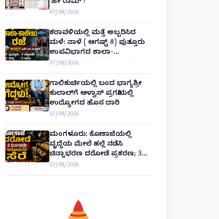
‘ಹೇ ರಾಮ್’!
07/08/2026
ಕರಾವಳಿಯಲ್ಲಿ ಮತ್ತೆ ಅಬ್ಬರಿಸಿದ
ಮಳೆ: ನಾಳೆ ( ಆಗಷ್ಟ್ 8) ಪುತ್ತೂರು
ಉಪವಿಭಾಗದ ಶಾಲಾ-
ಕಾಲೇಜುಗಳಿಗೆ ರಜೆ ಘೋಷಣೆ!
07/08/2026
ಗಾಲಿಕುರ್ಚಿಯಲ್ಲಿ ಬಂದ ಭಾಗ್ಯಶ್ರೀ
ಕುಲಾಲ್‌ಗೆ ಆಳ್ವಾಸ್ ಪ್ರಗತಿಯಲ್ಲಿ
ಉದ್ಯೋಗದ ಹೊಸ ದಾರಿ
07/08/2026
ಮಂಗಳೂರು: ಕೊಣಾಜೆಯಲ್ಲಿ
ವೃದ್ಧೆಯ ಮೇಲೆ ಹಲ್ಲೆ ನಡೆಸಿ
ಚಿನ್ನಾಭರಣ ದರೋಡೆ ಪ್ರಕರಣ; 3
ದಿನಗಳಲ್ಲೇ ಆರೋಪಿಗಳ ಸೆರೆ!
07/08/2026