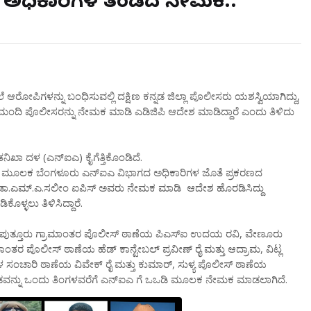
್ ಅಧಿಕಾರಿಗಳ ತಂಡದ ನೇಮಕ..
 ಆರೋಪಿಗಳನ್ನು ಬಂಧಿಸುವಲ್ಲಿ ದಕ್ಷಿಣ ಕನ್ನಡ ಜಿಲ್ಲಾ ಪೊಲೀಸರು ಯಶಸ್ವಿಯಾಗಿದ್ದು,
 ಮಂದಿ ಪೊಲೀಸರನ್ನು ನೇಮಕ ಮಾಡಿ ಎಡಿಜಿಪಿ ಆದೇಶ ಮಾಡಿದ್ದಾರೆ ಎಂದು ತಿಳಿದು
 ತನಿಖಾ ದಳ (ಎನ್ಐಎ) ಕೈಗೆತ್ತಿಕೊಂಡಿದೆ.
ಿ ಮೂಲಕ ಬೆಂಗಳೂರು ಎನ್ಐಎ ವಿಭಾಗದ ಅಧಿಕಾರಿಗಳ‌ ಜೊತೆ ಪ್ರಕರಣದ
ಿಪಿ ಡಾ.ಎಮ್.ಎ.ಸಲೀಂ ಐಪಿಸ್ ಅವರು ನೇಮಕ ಮಾಡಿ ಆದೇಶ ಹೊರಡಿಸಿದ್ದು
ಳ್ಳಲು ತಿಳಿಸಿದ್ದಾರೆ.
ನ, ಪುತ್ತೂರು ಗ್ರಾಮಾಂತರ ಪೊಲೀಸ್ ಠಾಣೆಯ ಪಿಎಸ್ಐ ಉದಯ ರವಿ, ವೇಣೂರು
ಾಂತರ ಪೊಲೀಸ್ ಠಾಣೆಯ ಹೆಡ್ ಕಾನ್ಟೇಬಲ್ ಪ್ರವೀಣ್ ರೈ ಮತ್ತು ಆದ್ರಾಮ, ವಿಟ್ಲ
 ಸಂಚಾರಿ ಠಾಣೆಯ ವಿವೇಕ್ ರೈ ಮತ್ತು ಕುಮಾರ್, ಸುಳ್ಯ ಪೊಲೀಸ್ ಠಾಣೆಯ
ಡವನ್ನು ಒಂದು ತಿಂಗಳವರೆಗೆ ಎನ್ಐಎ ಗೆ ಒಒಡಿ ಮೂಲಕ ನೇಮಕ ಮಾಡಲಾಗಿದೆ.