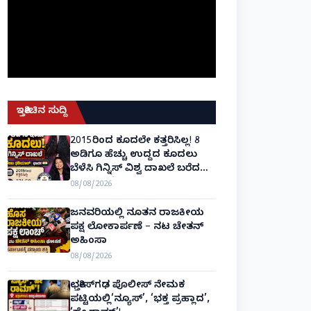
ಇತ್ತೀಚಿನ ಸುದ್ದಿ
2015ರಿಂದ ಕೂದಲೇ ಕತ್ತರಿಸಿಲ್ಲ! 8
ಅಡಿಗೂ ಹೆಚ್ಚು ಉದ್ದದ ಕೂದಲು
ಬೆಳೆಸಿ ಗಿನ್ನಿಸ್ ವಿಶ್ವ ದಾಖಲೆ ಬರೆದ
ಭಾರತದ ರೇಣು ಧರಿಯಾಲ್!
08/08/2026
ಜನವರಿಯಲ್ಲಿ ನೂತನ ರಾಜಕೀಯ
ಪಕ್ಷ ಲೋಕಾರ್ಪಣೆ – ನಟ ಚೇತನ್
ಅಹಿಂಸಾ
08/08/2026
ಛತ್ತೀಸ್‌ಗಢ ಪೊಲೀಸ್ ನೇಮಕ
ಪಟ್ಟಿಯಲ್ಲಿ‘ನ್ಯೂಸ್’, ‘ಭಕ್ತ ಪ್ರಹ್ಲಾದ’,