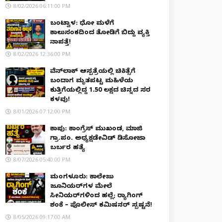
8/02/2026 06:11:00 PM
ಬಂಟ್ವಾಳ: ಧೋ ಮಳೆಗೆ
ಕಾಲುಸಂಕದಿಂದ ತೋಡಿಗೆ ಬಿದ್ದು ವ್ಯಕ್ತಿ
ನಾಪತ್ತೆ!
8/02/2026 12:36:00 PM
ವೆನ್‌ಲಾಕ್ ಆಸ್ಪತ್ರೆಯಲ್ಲಿ ಚಿಕಿತ್ಸೆಗೆ
ಬಂದಾಗ ಮೃತಪಟ್ಟ ಮಹಿಳೆಯ
ಕುತ್ತಿಗೆಯಲ್ಲಿದ್ದ ₹1.50 ಲಕ್ಷದ ಚಿನ್ನದ ಸರ
ಕಳವು!
8/01/2026 07:12:00 PM
ಕಾಪು: ಕಾಂಗ್ರೆಸ್ ಮುಖಂಡ, ಮಾಜಿ
ಗ್ರಾ.ಪಂ. ಅಧ್ಯಕ್ಷಡೇವಿಡ್ ಡಿಸೋಜಾ
ಬರ್ಬರ ಹತ್ಯೆ
8/07/2026 05:40:00 PM
ಮಂಗಳೂರು: ಕಾಲೇಜು
ಜೂನಿಯರ್‌ಗಳ ಮೇಲೆ
ಸೀನಿಯರ್‌ಗಳಿಂದ ಹಲ್ಲೆ; ರ‌್ಯಾಗಿಂಗ್
ಶಂಕೆ – ಪೊಲೀಸ್ ಕಮಿಷನರ್ ಸ್ಪಷ್ಟನೆ!
8/05/2026 09:17:00 AM