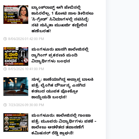
ಬ್ಯಾಂಕ್‌ರಾಪ್ಟ್‌ ಆಗಿ ಜೇಬಿನಲ್ಲಿ
ಕಾಸಿರಲಿಲ್ಲ, ₹1 ಕೋಟಿ ಸಾಲ ತೀರಿಸಲು
'ಸಿ-ಗ್ರೇಡ್' ಸಿನಿಮಾಗಳಲ್ಲಿ ನಟಿಸಿದ್ದೆ:
ನಟಿ ಸುಸ್ಮಿತಾ ಮುಖರ್ಜಿ ಕಣ್ಣೀರಿನ
ಹಣೆಬರಹ!
8/06/2026 01:42:00 PM
ಮಂಗಳೂರು ಖಾಸಗಿ ಕಾಲೇಜಿನಲ್ಲಿ
ರ‌್ಯಾಗಿಂಗ್ ಪ್ರಕರಣ5 ಮಂದಿ
ವಿದ್ಯಾರ್ಥಿಗಳು ಬಂಧನ
8/05/2026 10:41:00 PM
ಸುಳ್ಯ: ಕಾಣೆಯಾಗಿದ್ದ ಅಪ್ರಾಪ್ತ ಬಾಲಕಿ
ಪತ್ತೆ; ಲೈಂಗಿಕ ದೌರ್ಜನ್ಯ ಎಸಗಿದ
ಕಡಬದ ಯುವಕ ಪೋಕ್ಸೋ
ಕಾಯ್ದೆಯಡಿ ಬಂಧನ!
7/23/2026 09:30:00 PM
ಮಂಗಳೂರು: ಕಾಲೇಜಿನಲ್ಲಿ ಗಾಂಜಾ
ಪತ್ತೆ; ಮೂವರು ವಿದ್ಯಾರ್ಥಿಗಳು ವಶಕ್ಕೆ –
ಕಾಲೇಜು ಆಡಳಿತದ ತಪಾಸಣೆಗೆ
ಕಮಿಷನರ್ ರೆಡ್ಡಿ ಶ್ಲಾಘನೆ!