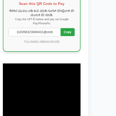
Scan this QR Code to Pay
ಕೆಳಗಿನ ಯುಪಿಐ ಐಡಿ ಕಾಪಿ ಮಾಡಿ ಗೂಗಲ್ ಪೇ/ಫೋನ್ ಪೇ
ಮೂಲಕ ಪೇ ಮಾಡಿ.
Copy the UPI ID below and pay via Google
Pay/PhonePe.
Copy
TULUNADU MEDIA HOUSE