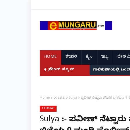
HOME
ಕರಾವಳಿ
ಕ್ರೈಂ
ರಾಜ್ಯ
ದೇಶ ವ
ಬ್ರೇಕಿಂಗ್ ನ್ಯೂಸ್
ಮಂಗಳೂರು: ಕೊಣಾಜೆಯಲ
ಗಾಲಿಕುರ್ಚಿಯಲ್ಲಿ
Home
coastal
Sulya :- ಪ್ರವೀಣ್ ನೆಟ್ಟಾರು ತನಿಖೆಗೆ ಏನ್ಐ
COASTAL
Sulya :- ಪ್ರವೀಣ್ ನೆಟ್ಟಾ